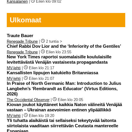
Kansalainen
|
Eilen klo 09:02
Ulkomaat
Traute Bauer
Renegade Tribune
|
2 tuntia >
Chief Rabbi Dov Lior and the ‘Inferiority of the Gentiles’
Renegade Tribune
|
Eilen klo 23:55
New York Times raportoi suomalaisille koululaisille
levitettävästä Venäjän vastaisesta propagandasta
MV-lehti
|
Eilen klo 21:17
Kansallisten lippujen katukielto Britanniassa
MV-lehti
|
Eilen klo 21:07
In Praise of North Germanic Man: Introduction to Julius
Langbehn’s ‘Rembrandt as Educator‘ (Virtus Editions,
2026)
The Occidental Observer
|
Eilen klo 20:05
Kiovan joukot käyttäneet kaikkia Naton välineitä Venäjää
vastaan – Ukrainan asevoimien entinen ylipäällikkö
MV-lehti
|
Eilen klo 19:20
Yli tuhatta alaikäistä tai sellaiseksi tekeytyvää laitonta
siirtolaista vaaditaan siirrettävän Ceutasta mantereelle
Espanjaan