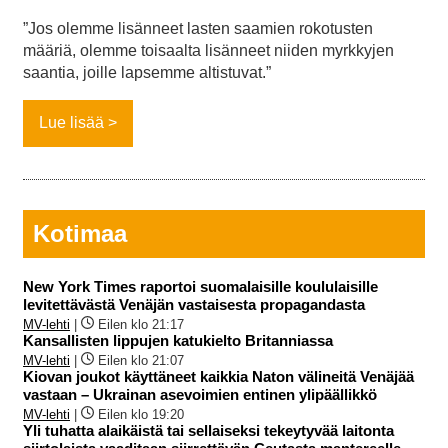
”Jos olemme lisänneet lasten saamien rokotusten
määriä, olemme toisaalta lisänneet niiden myrkkyjen
saantia, joille lapsemme altistuvat.”
Lue lisää
Kotimaa
New York Times raportoi suomalaisille koululaisille
levitettävästä Venäjän vastaisesta propagandasta
MV-lehti
|
Eilen klo 21:17
Kansallisten lippujen katukielto Britanniassa
MV-lehti
|
Eilen klo 21:07
Kiovan joukot käyttäneet kaikkia Naton välineitä Venäjää
vastaan – Ukrainan asevoimien entinen ylipäällikkö
MV-lehti
|
Eilen klo 19:20
Yli tuhatta alaikäistä tai sellaiseksi tekeytyvää laitonta