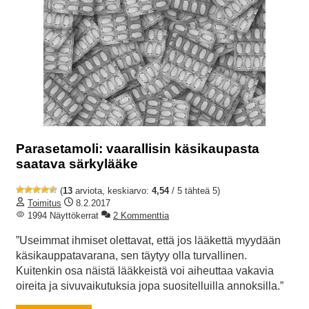
Parasetamoli: vaarallisin käsikaupasta
saatava särkylääke
(
13
arviota, keskiarvo:
4,54
/ 5 tähteä 5)
Toimitus
8.2.2017
1994 Näyttökerrat
2 Kommenttia
”Useimmat ihmiset olettavat, että jos lääkettä myydään
käsikauppatavarana, sen täytyy olla turvallinen.
Kuitenkin osa näistä lääkkeistä voi aiheuttaa vakavia
oireita ja sivuvaikutuksia jopa suositelluilla annoksilla.”