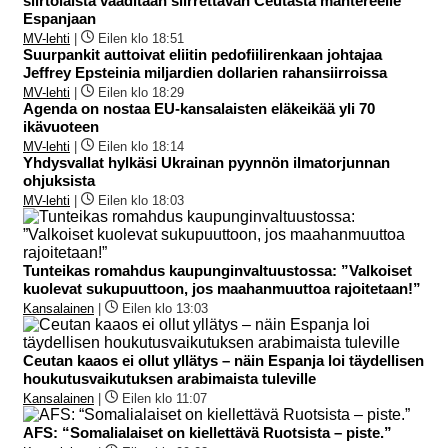
siirtolaista vaaditaan siirrettävän Ceutasta mantereelle
Espanjaan
MV-lehti
|
Eilen klo 18:51
Suurpankit auttoivat eliitin pedofiilirenkaan johtajaa
Jeffrey Epsteinia miljardien dollarien rahansiirroissa
MV-lehti
|
Eilen klo 18:29
Agenda on nostaa EU-kansalaisten eläkeikää yli 70
ikävuoteen
MV-lehti
|
Eilen klo 18:14
Yhdysvallat hylkäsi Ukrainan pyynnön ilmatorjunnan
ohjuksista
MV-lehti
|
Eilen klo 18:03
Tunteikas romahdus kaupunginvaltuustossa: ”Valkoiset
kuolevat sukupuuttoon, jos maahanmuuttoa rajoitetaan!”
Kansalainen
|
Eilen klo 13:03
Ceutan kaaos ei ollut yllätys – näin Espanja loi täydellisen
houkutusvaikutuksen arabimaista tuleville
Kansalainen
|
Eilen klo 11:07
AFS: “Somalialaiset on kiellettävä Ruotsista – piste.”