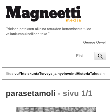
"Yleisen petoksen aikoina totuuden kertomisesta tulee
vallankumouksellinen teko."
George Orwell
Etusivu
Yhteiskunta
Terveys ja hyvinvointi
Historia
Talous
In Eng
parasetamoli
- sivu 1/1