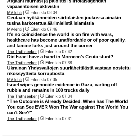
Afgaani murhasi ja paloitteli siirtolaisagendan
vapaaehtoisen aktivistin
MV-lehti
|
Eilen klo 08:04
Ceutaan hyökänneiden siirtolaisten joukossa ainakin
tusina karkotettua äärimielistä islamistia
MV-lehti
|
Eilen klo 07:46
It’s no coincidence the world is on fire with wars,
healthcare has become unaffordable or of poor quality,
and famine lurks just around the corner
The Truthseeker
|
Eilen klo 07:42
Did Israel have a hand in Morocco’s Ceuta stunt?
The Truthseeker
|
Eilen klo 07:38
Ukrainan Yhdysvaltojen suurlähettilästä vastaan nostettu
rikossyytteitä korruptiosta
MV-lehti
|
Eilen klo 07:35
Israel wipes genocide evidence in Gaza, carting off
rubble and remains in 100 trucks daily
The Truthseeker
|
Eilen klo 07:34
“The Outcome is Already Decided. When has The World
You can See EVER Won The War against The World You
can’t See?”
The Truthseeker
|
Eilen klo 07:31