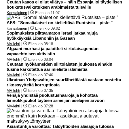
Ceutan kaaos ei ollut yllätys – näin Espanja loi täydellisen
houkutusvaikutuksen arabimaista tuleville
Kansalainen
|
Eilen klo 11:07
AFS: “Somalialaiset on kiellettävä Ruotsista – piste.”
Kansalainen
|
Eilen klo 09:02
Sopimuksista piittaamaton Israel jatkaa rajuja
hyökkäyksiä Libanoniin ja Gazaan
MV-lehti
|
Eilen klo 08:18
Afgaani murhasi ja paloitteli siirtolaisagendan
vapaaehtoisen aktivistin
MV-lehti
|
Eilen klo 08:04
Ceutaan hyökänneiden siirtolaisten joukossa ainakin
tusina karkotettua äärimielistä islamistia
MV-lehti
|
Eilen klo 07:46
Ukrainan Yhdysvaltojen suurlähettilästä vastaan nostettu
rikossyytteitä korruptiosta
MV-lehti
|
Eilen klo 07:35
Venäjä yhdistää puolustushaaroja ja kohottaa
lennokkijoukot täyteen armeijan aselajien arvoon
MV-lehti
|
Eilen klo 07:28
Asiantuntija varoittaa: Taloyhtiöiden alasajoja tulossa