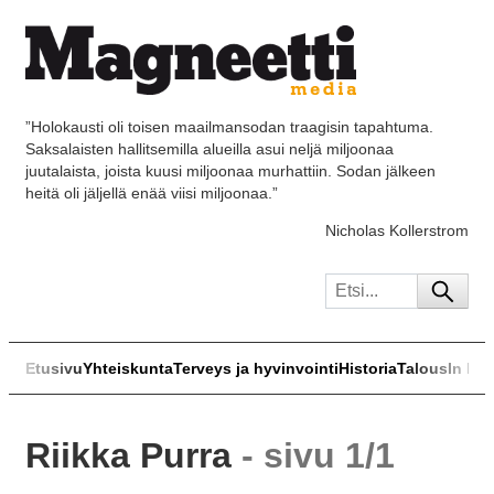
”Holokausti oli toisen maailmansodan traagisin tapahtuma.
Saksalaisten hallitsemilla alueilla asui neljä miljoonaa
juutalaista, joista kuusi miljoonaa murhattiin. Sodan jälkeen
heitä oli jäljellä enää viisi miljoonaa.”
Nicholas Kollerstrom
Etusivu
Yhteiskunta
Terveys ja hyvinvointi
Historia
Talous
In Eng
Riikka Purra
- sivu 1/1