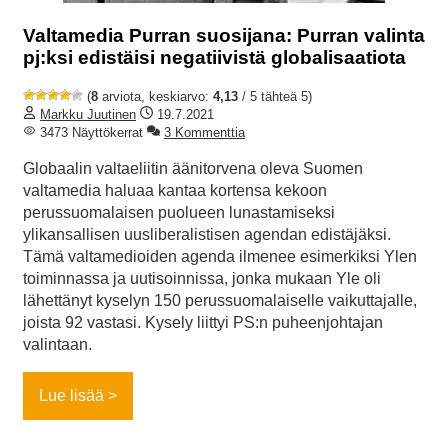
Valtamedia Purran suosijana: Purran valinta
pj:ksi edistäisi negatiivistä globalisaatiota
(
8
arviota, keskiarvo:
4,13
/ 5 tähteä 5)
Markku Juutinen
19.7.2021
3473 Näyttökerrat
3 Kommenttia
Globaalin valtaeliitin äänitorvena oleva Suomen
valtamedia haluaa kantaa kortensa kekoon
perussuomalaisen puolueen lunastamiseksi
ylikansallisen uusliberalistisen agendan edistäjäksi.
Tämä valtamedioiden agenda ilmenee esimerkiksi Ylen
toiminnassa ja uutisoinnissa, jonka mukaan Yle oli
lähettänyt kyselyn 150 perussuomalaiselle vaikuttajalle,
joista 92 vastasi. Kysely liittyi PS:n puheenjohtajan
valintaan.
Lue lisää