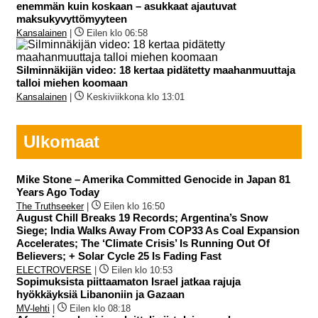
enemmän kuin koskaan – asukkaat ajautuvat
maksukyvyttömyyteen
Kansalainen
|
Eilen klo 06:58
Silminnäkijän video: 18 kertaa pidätetty maahanmuuttaja
talloi miehen koomaan
Kansalainen
|
Keskiviikkona klo 13:01
Ulkomaat
Mike Stone – Amerika Committed Genocide in Japan 81
Years Ago Today
The Truthseeker
|
Eilen klo 16:50
August Chill Breaks 19 Records; Argentina’s Snow
Siege; India Walks Away From COP33 As Coal Expansion
Accelerates; The ‘Climate Crisis’ Is Running Out Of
Believers; + Solar Cycle 25 Is Fading Fast
ELECTROVERSE
|
Eilen klo 10:53
Sopimuksista piittaamaton Israel jatkaa rajuja
hyökkäyksiä Libanoniin ja Gazaan
MV-lehti
|
Eilen klo 08:18