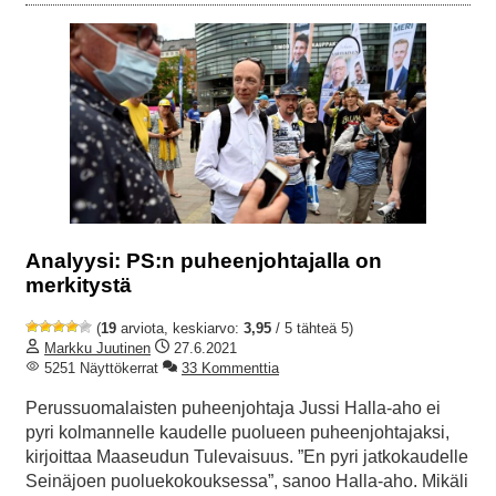
Analyysi: PS:n puheenjohtajalla on
merkitystä
(
19
arviota, keskiarvo:
3,95
/ 5 tähteä 5)
Markku Juutinen
27.6.2021
5251 Näyttökerrat
33 Kommenttia
Perussuomalaisten puheenjohtaja Jussi Halla-aho ei
pyri kolmannelle kaudelle puolueen puheenjohtajaksi,
kirjoittaa Maaseudun Tulevaisuus. ”En pyri jatkokaudelle
Seinäjoen puoluekokouksessa”, sanoo Halla-aho. Mikäli