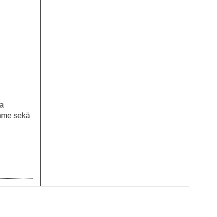
ja
imme sekä