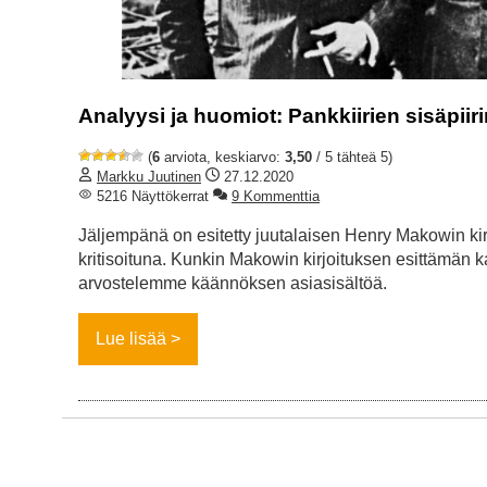
Analyysi ja huomiot: Pankkiirien sisäpiir
(
6
arviota, keskiarvo:
3,50
/ 5 tähteä 5)
Markku Juutinen
27.12.2020
5216 Näyttökerrat
9 Kommenttia
Jäljempänä on esitetty juutalaisen Henry Makowin ki
kritisoituna. Kunkin Makowin kirjoituksen esittämä
arvostelemme käännöksen asiasisältöä.
Lue lisää