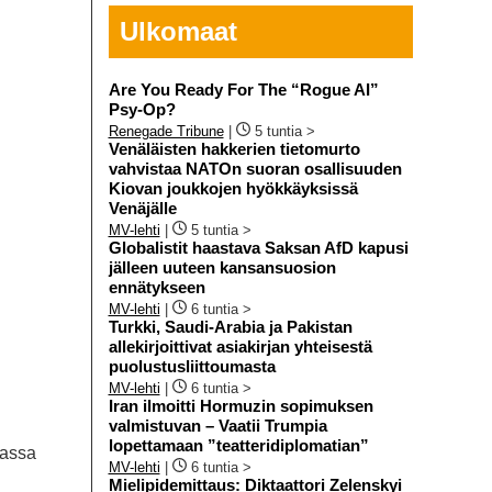
Ulkomaat
Are You Ready For The “Rogue AI”
Psy-Op?
Renegade Tribune
|
5 tuntia >
Venäläisten hakkerien tietomurto
vahvistaa NATOn suoran osallisuuden
Kiovan joukkojen hyökkäyksissä
Venäjälle
MV-lehti
|
5 tuntia >
Globalistit haastava Saksan AfD kapusi
jälleen uuteen kansansuosion
ennätykseen
MV-lehti
|
6 tuntia >
Turkki, Saudi-Arabia ja Pakistan
allekirjoittivat asiakirjan yhteisestä
puolustusliittoumasta
MV-lehti
|
6 tuntia >
Iran ilmoitti Hormuzin sopimuksen
valmistuvan – Vaatii Trumpia
lopettamaan ”teatteridiplomatian”
dassa
MV-lehti
|
6 tuntia >
Mielipidemittaus: Diktaattori Zelenskyi