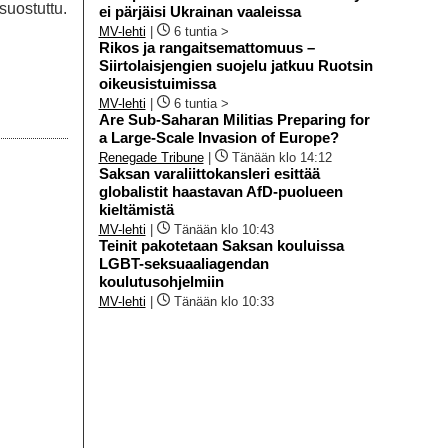
suostuttu.
ei pärjäisi Ukrainan vaaleissa
MV-lehti
|
6 tuntia >
Rikos ja rangaitsemattomuus –
Siirtolaisjengien suojelu jatkuu Ruotsin
oikeusistuimissa
MV-lehti
|
6 tuntia >
Are Sub-Saharan Militias Preparing for
a Large-Scale Invasion of Europe?
Renegade Tribune
|
Tänään klo 14:12
Saksan varaliittokansleri esittää
globalistit haastavan AfD-puolueen
kieltämistä
MV-lehti
|
Tänään klo 10:43
Teinit pakotetaan Saksan kouluissa
LGBT-seksuaaliagendan
koulutusohjelmiin
MV-lehti
|
Tänään klo 10:33