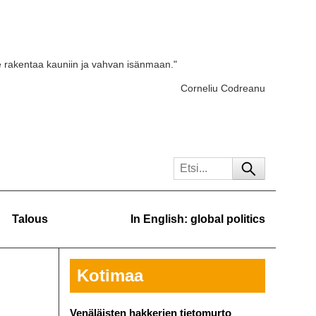
e rakentaa kauniin ja vahvan isänmaan."
Corneliu Codreanu
Talous
In English: global politics
Kotimaa
Venäläisten hakkerien tietomurto