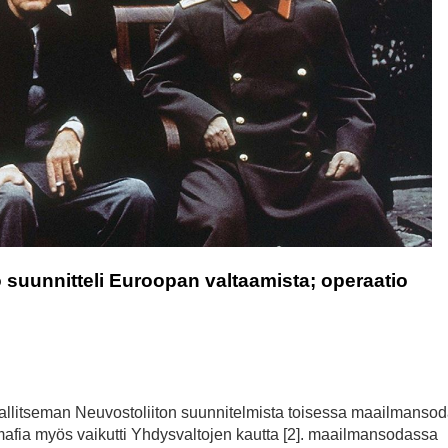
o suunnitteli Euroopan valtaamista; operaatio
 hallitseman Neuvostoliiton suunnitelmista toisessa maailmanso
smafia myös vaikutti Yhdysvaltojen kautta [2]. maailmansodassa