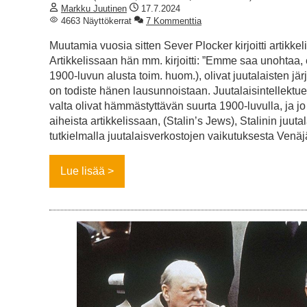
Markku Juutinen
17.7.2024
4663 Näyttökerrat
7 Kommenttia
Muutamia vuosia sitten Sever Plocker kirjoitti artikkel
Artikkelissaan hän mm. kirjoitti: ”Emme saa unohtaa, 
1900-luvun alusta toim. huom.), olivat juutalaisten jär
on todiste hänen lausunnoistaan. Juutalaisintellektuel
valta olivat hämmästyttävän suurta 1900-luvulla, ja jo
aiheista artikkelissaan, (Stalin’s Jews), Stalinin juuta
tutkielmalla juutalaisverkostojen vaikutuksesta Venä
Lue lisää