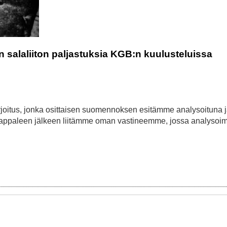
in salaliiton paljastuksia KGB:n kuulusteluissa
rjoitus, jonka osittaisen suomennoksen esitämme analysoituna 
n kappaleen jälkeen liitämme oman vastineemme, jossa analyso