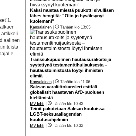
Kaksi mustaa miestä puukotti sivullisen
lähes hengiltä: “Olin jo hyväksynyt
set”1.
kuolemani”
(alkaen
Kansalainen
|
Tänään klo 13:05
artikkeli
ediaalinen
inituista
aajalle
Transsukupuolinen hautausurakoitsija
syytettynä testamenttihuijauksesta –
hautaustoimistosta löytyi ihmisten
elimiä
Kansalainen
|
Tänään klo 11:06
Saksan varaliittokansleri esittää
globalistit haastavan AfD-puolueen
kieltämistä
MV-lehti
|
Tänään klo 10:43
Teinit pakotetaan Saksan kouluissa
LGBT-seksuaaliagendan
koulutusohjelmiin
MV-lehti
|
Tänään klo 10:33