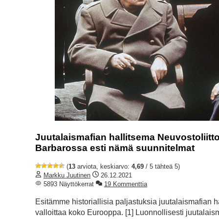
Juutalaismafian hallitsema Neuvostoliitt
Barbarossa esti nämä suunnitelmat
(
13
arviota, keskiarvo:
4,69
/ 5 tähteä 5)
Markku Juutinen
26.12.2021
5893 Näyttökerrat
19 Kommenttia
Esitämme historiallisia paljastuksia juutalaismafian
valloittaa koko Eurooppa. [1] Luonnollisesti juutalai