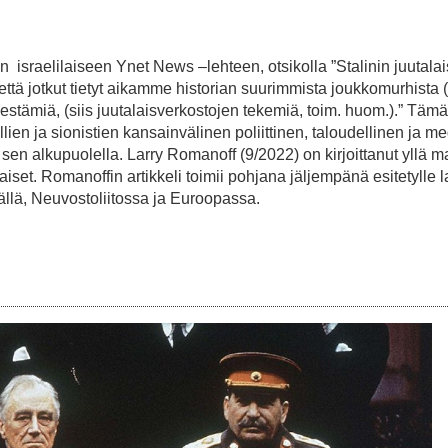
in israelilaiseen Ynet News –lehteen, otsikolla ”Stalinin juutalai
että jotkut tietyt aikamme historian suurimmista joukkomurhista 
jestämiä, (siis juutalaisverkostojen tekemiä, toim. huom.).” Tämä 
lien ja sionistien kansainvälinen poliittinen, taloudellinen ja m
 sen alkupuolella. Larry Romanoff (9/2022) on kirjoittanut yllä ma
laiset. Romanoffin artikkeli toimii pohjana jäljempänä esitetylle l
jällä, Neuvostoliitossa ja Euroopassa.