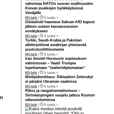
vahvistaa NATOn suoran osallisuuden
Kiovan joukkojen hyökkäyksissä
Venäjälle
MV-lehti
|
5 tuntia >
Globalistit haastava Saksan AfD kapusi
jälleen uuteen kansansuosion
ennätykseen
MV-lehti
|
6 tuntia >
Turkki, Saudi-Arabia ja Pakistan
allekirjoittivat asiakirjan yhteisestä
puolustusliittoumasta
MV-lehti
|
6 tuntia >
Iran ilmoitti Hormuzin sopimuksen
valmistuvan – Vaatii Trumpia
lopettamaan ”teatteridiplomatian”
MV-lehti
|
6 tuntia >
Mielipidemittaus: Diktaattori Zelenskyi
ei pärjäisi Ukrainan vaaleissa
MV-lehti
|
6 tuntia >
Rikos ja rangaitsemattomuus –
Siirtolaisjengien suojelu jatkuu Ruotsin
en
oikeusistuimissa
MV-lehti
|
6 tuntia >