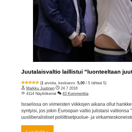
Juutalaisvaltio laillistui ”luonteeltaan juu
(
1
arviota, keskiarvo:
5,00
/ 5 tähteä 5)
Markku Juutinen
24.7.2018
4114 Näyttökerrat
43 Kommenttia
Israelissa on viimeisten viikkojen aikana ollut hankkei
syntyisi, jos jokin Euroopan valtio julistaisi valtion
uusliberalistiset poliittisetpuolue- ja virkamieskonei