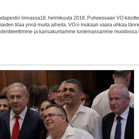
udapestin linnassa18. helmikuuta 2018. Puheessaan VO käsitte
V4-maiden tilaa ynnä muita aiheita. VO:n mukaan vaara uhkaa länn
mme, identiteettimme ja kansakuntamme tuntemassamme muodossa 