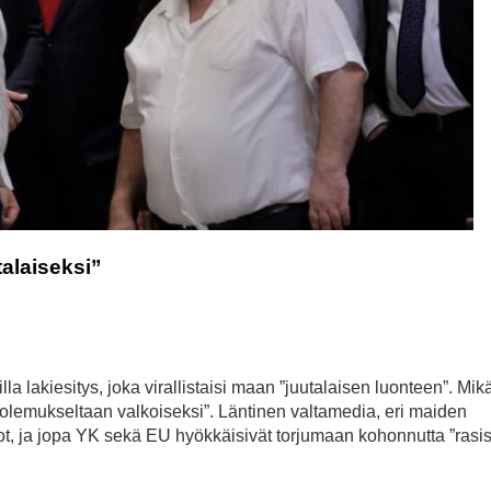
talaiseksi”
lla lakiesitys, joka virallistaisi maan ”juutalaisen luonteen”. Mik
sa ”olemukseltaan valkoiseksi”. Läntinen valtamedia, eri maiden
stot, ja jopa YK sekä EU hyökkäisivät torjumaan kohonnutta ”rasi