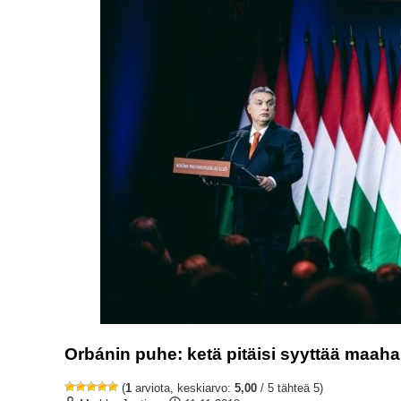
Orbánin puhe: ketä pitäisi syyttää maa
(
1
arviota, keskiarvo:
5,00
/ 5 tähteä 5)