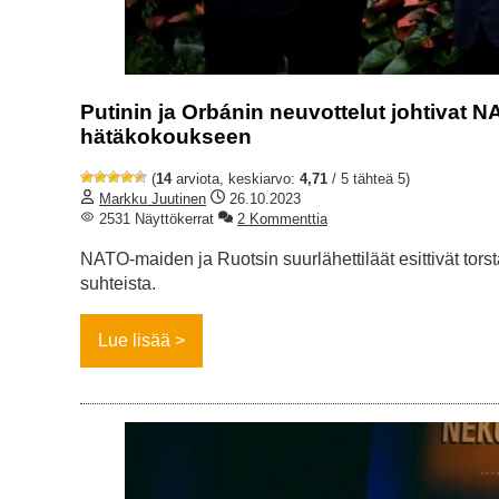
Putinin ja Orbánin neuvottelut johtivat 
hätäkokoukseen
(
14
arviota, keskiarvo:
4,71
/ 5 tähteä 5)
Markku Juutinen
26.10.2023
2531 Näyttökerrat
2 Kommenttia
NATO-maiden ja Ruotsin suurlähettiläät esittivät to
suhteista.
Lue lisää