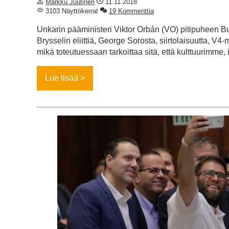
Markku Juutinen
11.11.2018
3103 Näyttökerrat
19 Kommenttia
Unkarin pääministeri Viktor Orbán (VO) pitipuheen B
Brysselin eliittiä, George Sorosta, siirtolaisuutta, 
mikä toteutuessaan tarkoittaa sitä, että kulttuuri
Lue lisää