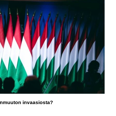
hanmuuton invaasiosta?