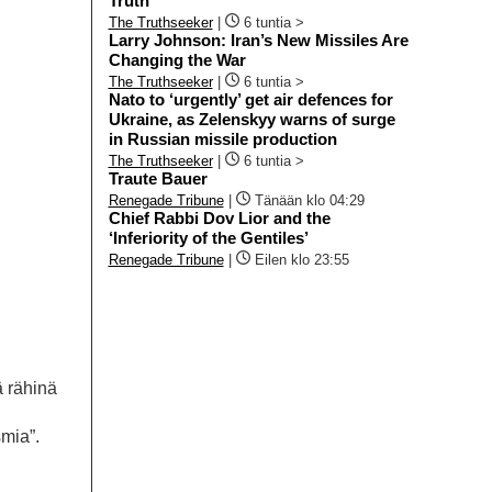
Truth
The Truthseeker
|
6 tuntia >
Larry Johnson: Iran’s New Missiles Are
Changing the War
The Truthseeker
|
6 tuntia >
Nato to ‘urgently’ get air defences for
Ukraine, as Zelenskyy warns of surge
in Russian missile production
The Truthseeker
|
6 tuntia >
Traute Bauer
Renegade Tribune
|
Tänään klo 04:29
Chief Rabbi Dov Lior and the
‘Inferiority of the Gentiles’
Renegade Tribune
|
Eilen klo 23:55
ä rähinä
smia”.