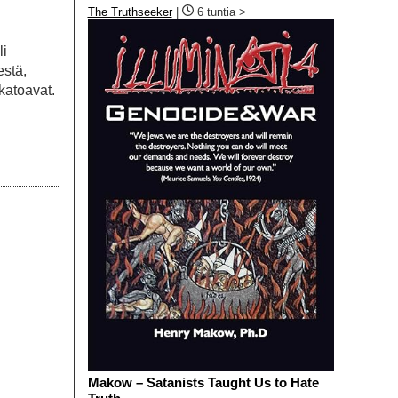
The Truthseeker
|
6 tuntia >
li
estä,
katoavat.
Makow – Satanists Taught Us to Hate