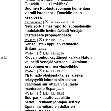
Suomen Puolustusvoimain komentaja
vieraili Israelissa – Daavidin linko
keskiössä
Kansalainen
|
Tänään klo 06:54
New York Times raportoi suomalaisille
koululaisille levitettävästä Venäjän
vastaisesta propagandasta
MV-lehti
|
Eilen klo 21:17
Kansallisten lippujen katukielto
Britanniassa
MV-lehti
|
Eilen klo 21:07
Kiovan joukot käyttäneet kaikkia Naton
sistä
välineitä Venäjää vastaan – Ukrainan
asevoimien entinen ylipäällikkö
MV-lehti
|
Eilen klo 19:20
Yli tuhatta alaikäistä tai sellaiseksi
tekeytyvää laitonta siirtolaista
vaaditaan siirrettävän Ceutasta
mantereelle Espanjaan
MV-lehti
|
Eilen klo 18:51
Suurpankit auttoivat eliitin
pedofiilirenkaan johtajaa Jeffrey
Epsteinia miljardien dollarien
rahansiirroissa