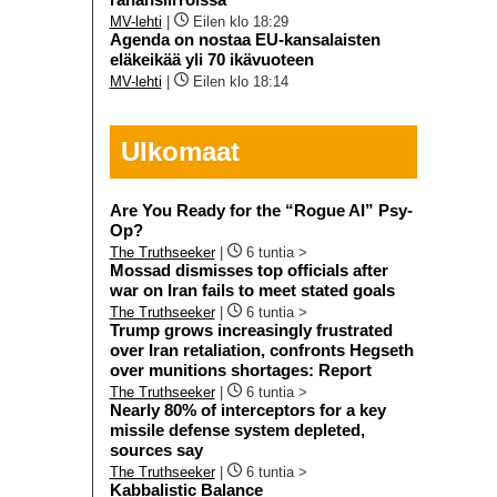
MV-lehti
|
Eilen klo 18:29
Agenda on nostaa EU-kansalaisten
eläkeikää yli 70 ikävuoteen
MV-lehti
|
Eilen klo 18:14
Ulkomaat
Are You Ready for the “Rogue AI” Psy-
Op?
The Truthseeker
|
6 tuntia >
Mossad dismisses top officials after
war on Iran fails to meet stated goals
The Truthseeker
|
6 tuntia >
Trump grows increasingly frustrated
over Iran retaliation, confronts Hegseth
over munitions shortages: Report
The Truthseeker
|
6 tuntia >
Nearly 80% of interceptors for a key
missile defense system depleted,
sources say
The Truthseeker
|
6 tuntia >
Kabbalistic Balance