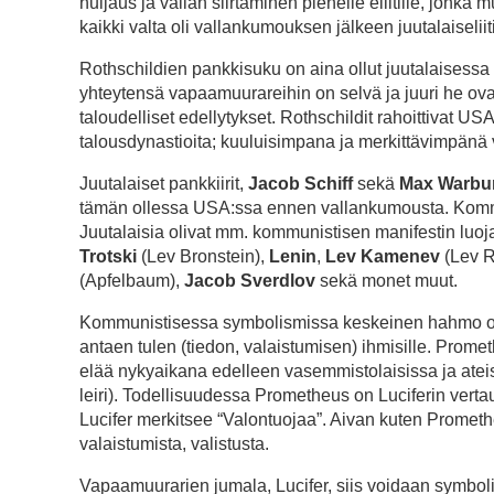
huijaus ja vallan siirtäminen pienelle eliitille, jonka
kaikki valta oli vallankumouksen jälkeen juutalaiseliiti
Rothschildien pankkisuku on aina ollut juutalaisessa 
yhteytensä vapaamuurareihin on selvä ja juuri he ova
taloudelliset edellytykset. Rothschildit rahoittivat US
talousdynastioita; kuuluisimpana ja merkittävimpänä 
Juutalaiset pankkiirit,
Jacob Schiff
sekä
Max Warbu
tämän ollessa USA:ssa ennen vallankumousta. Kommunis
Juutalaisia olivat mm. kommunistisen manifestin luo
Trotski
(Lev Bronstein),
Lenin
,
Lev Kamenev
(Lev R
(Apfelbaum),
Jacob Sverdlov
sekä monet muut.
Kommunistisessa symbolismissa keskeinen hahmo 
antaen tulen (tiedon, valaistumisen) ihmisille. Promet
elää nykyaikana edelleen vasemmistolaisissa ja ateist
leiri). Todellisuudessa Prometheus on Luciferin vert
Lucifer merkitsee “Valontuojaa”. Aivan kuten Prometheu
valaistumista, valistusta.
Vapaamuurarien jumala, Lucifer, siis voidaan symbol