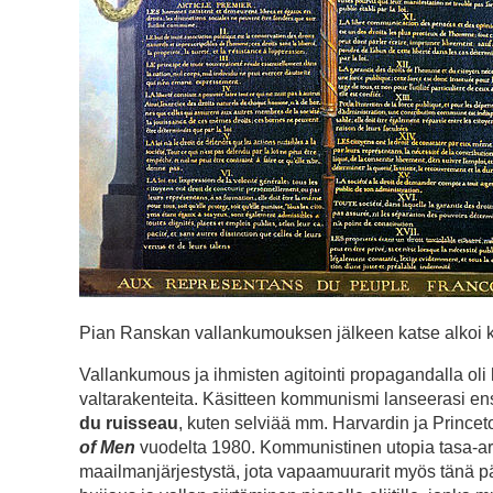
Pian Ranskan vallankumouksen jälkeen katse alkoi kää
Vallankumous ja ihmisten agitointi propagandalla oli
valtarakenteita. Käsitteen kommunismi lanseerasi 
du ruisseau
, kuten selviää mm. Harvardin ja Princet
of Men
vuodelta 1980. Kommunistinen utopia tasa-arv
maailmanjärjestystä, jota vapaamuurarit myös tänä p