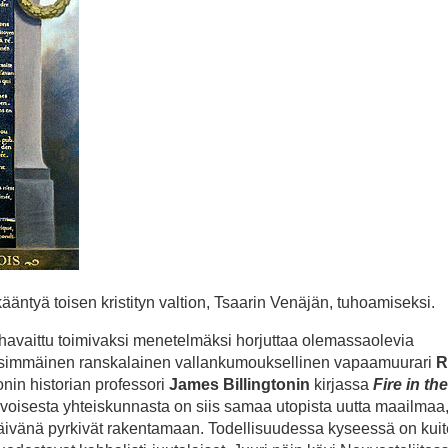
ntyä toisen kristityn valtion, Tsaarin Venäjän, tuhoamiseksi.
 havaittu toimivaksi menetelmäksi horjuttaa olemassaolevia
ensimmäinen ranskalainen vallankumouksellinen vapaamuurari
R
onin historian professori
James Billingtonin
kirjassa
Fire in th
oisesta yhteiskunnasta on siis samaa utopista uutta maailmaa,
äivänä pyrkivät rakentamaan. Todellisuudessa kyseessä on kui