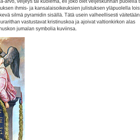
rvo, veljeys tai kuolema, eli joko olet veljeskunnan puolella t
sen ihmis- ja kansalaisoikeuksien julistuksen yläpuolella lois
vä silmä pyramidin sisällä. Tätä usein valheellisesti väitetään
rarithan vastustavat kristinuskoa ja ajoivat valtionkirkon alas
tinuskon jumalan symbolia kuviinsa.