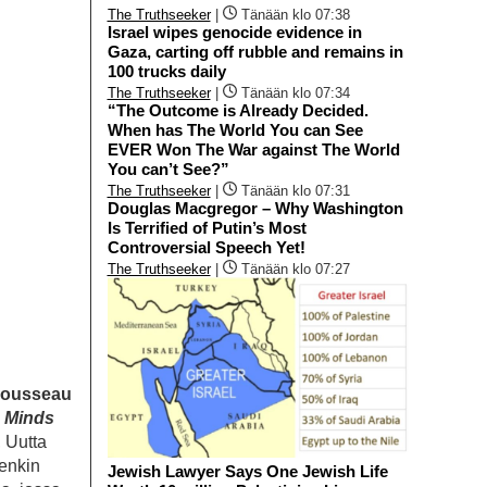
The Truthseeker
|
Tänään klo 07:38
Israel wipes genocide evidence in
Gaza, carting off rubble and remains in
100 trucks daily
The Truthseeker
|
Tänään klo 07:34
“The Outcome is Already Decided.
When has The World You can See
EVER Won The War against The World
You can’t See?”
The Truthseeker
|
Tänään klo 07:31
Douglas Macgregor – Why Washington
Is Terrified of Putin’s Most
Controversial Speech Yet!
The Truthseeker
|
Tänään klo 07:27
ousseau
e Minds
 Uutta
tenkin
Jewish Lawyer Says One Jewish Life