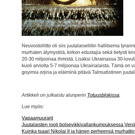
Neuvostoliitto oli siis juutalaiseliitin hallitsema tyr
murhaten älymystöä, kirkon edustajia sekä tietysti kris
20-30 miljoonaa ihmistä. Lisäksi Ukrainassa 30-luvu
kuoli arviolta 5-7 miljoonaa Ukrainalaista. Tämä on var
goyimia orjina ja eläiminä pitävä Talmudistinen juuta
Artikkeli on julkaistu alunperin
Totuusblokissa
.
Lue myös:
Vapaamuurarit
Juutalaisten rooli bolsevikkivallankumouksessa Venä
Kuinka tsaari Nikolai II ja hänen perheensä murhattii