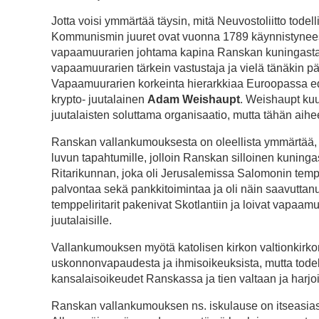
Jotta voisi ymmärtää täysin, mitä Neuvostoliitto tode
Kommunismin juuret ovat vuonna 1789 käynnistynee
vapaamuurarien johtama kapina Ranskan kuningasta sek
vapaamuurarien tärkein vastustaja ja vielä tänäkin päi
Vapaamuurarien korkeinta hierarkkiaa Euroopassa edusti
krypto- juutalainen
Adam Weishaupt
. Weishaupt kuul
juutalaisten soluttama organisaatio, mutta tähän a
Ranskan vallankumouksesta on oleellista ymmärtää, e
luvun tapahtumille, jolloin Ranskan silloinen kuning
Ritarikunnan, joka oli Jerusalemissa Salomonin temp
palvontaa sekä pankkitoimintaa ja oli näin saavuttanu
temppeliritarit pakenivat Skotlantiin ja loivat vapaamu
juutalaisille.
Vallankumouksen myötä katolisen kirkon valtionkirkon 
uskonnonvapaudesta ja ihmisoikeuksista, mutta todel
kansalaisoikeudet Ranskassa ja tien valtaan ja harjo
Ranskan vallankumouksen ns. iskulause on itseasiass