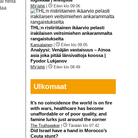
ai heitä
MV-lehti
|
Eilen klo 09:06
taa
THL:n ristiriitainen ikäarvio pelasti
irakilaisen veitsimiehen ankarammalta
rangaistukselta
Kansalainen
|
Eilen klo 09:05
Analyysi: Venäjän vastaisuus – Ainoa
asia joka pitää länsivaltoja koossa |
Fyodor Lukjanov
MV-lehti
|
Eilen klo 08:49
Ulkomaat
It’s no coincidence the world is on fire
with wars, healthcare has become
unaffordable or of poor quality, and
famine lurks just around the corner
The Truthseeker
|
Tänään klo 07:42
Did Israel have a hand in Morocco’s
Ceuta stunt?