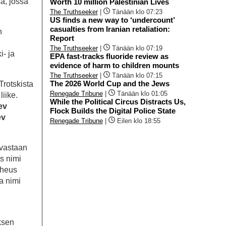
sa, jossa
Worth 10 million Palestinian Lives
The Truthseeker
|
Tänään klo 07:23
US finds a new way to ‘undercount’
casualties from Iranian retaliation:
n
Report
The Truthseeker
|
Tänään klo 07:19
i- ja
EPA fast-tracks fluoride review as
evidence of harm to children mounts
The Truthseeker
|
Tänään klo 07:15
The 2026 World Cup and the Jews
Trotskista
Renegade Tribune
|
Tänään klo 01:05
iike.
While the Political Circus Distracts Us,
ev
Flock Builds the Digital Police State
ev
Renegade Tribune
|
Eilen klo 18:55
 vastaan
us nimi
theus
a nimi
ksen