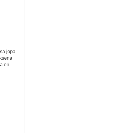
nsa jopa
uksena
a eli