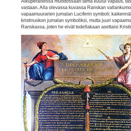
Alkuperäisessä muodossaan tämä kuului vapaus, tasa-a
vastaan. Alla olevassa kuvassa Ranskan vallankumouk
vapaamuurarien jumalan Luciferin symboli; kaikennäke
kristinuskon jumalan symboliksi, mutta juuri vapaamuu
Ranskassa, joten he eivät todellakaan asettaisi Kris