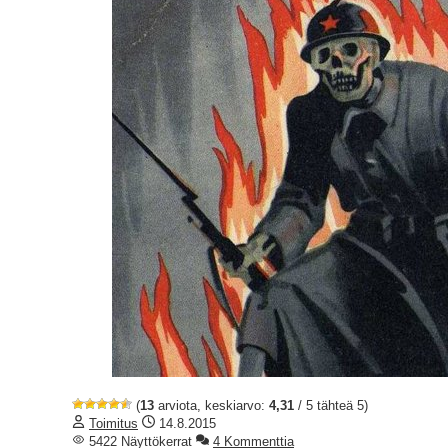
(
13
arviota, keskiarvo:
4,31
/ 5 tähteä 5)
Toimitus
14.8.2015
5422 Näyttökerrat
4 Kommenttia