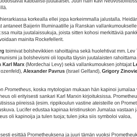
 muodostavat kabbalisti-juutalaiset. Juuri näin kävi Neuvostoliitos
llä.
hierarkiassa korkealla ellei jopa korkeimmalla jalustalla. Heidä
t antaneet Baijerin Illuminaatille ja Ranskan vallankumoukselle
A:ssa muita juutalaissukuja, joista sitten kohosi merkittäviä pankk
voidaan mainita Rockefellerit.
rg
toimivat bolshevikkien rahoittajina sekä huolehtivat mm. Lev 
mi ja bolshevismi oli lopulta täysin juutalaisten rahoittama l
ja
Karl Marx
(Mordechai Levy) sekä vallankumouksen johtajat
L
ozenfeld),
Alexander Pavrus
(Israel Gelfand),
Grigory Zinovi
on
Prometheus
, koska mytologian mukaan hän kapinoi jumalaa
heus oli erityisesti sankari Karl Marxin kirjoituksissa. Promethe
isissa piireissä (esim. rippikoulun vastine ateisteille on Prome
auskuva. Lucifer edustaa kapinaa kristinuskon Jumalaa vastaan j
s oli kapinoija ja tulen tuoja; tulen joka siis symboloi valoa,
isesti esittää Prometheuksena ja juuri tämän vuoksi Prometheu