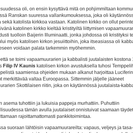
llisuudessa oli, on ensin kysyttävä mitä on pohjimmiltaan kommu
ssä Ranskan suuressa vallankumouksessa, joka oli käytännös
ä katolista kirkkoa vastaan. Katolinen kirkko on ollut perinte
vänä katolinen kirkko kieltää kristityiltä liittymisen vapaamuurar
 tuolloin Baijerin Illuminaatti, jonka johdossa oli kristityksi t
ui myös katolisen kirkon jesuiittoihin, joka itseasiassa oli kabba
iheeseen voidaan palata tarkemmin myöhemmin.
ttä se toimi vapaamuurarien ja kabbalisti juutalaisten kostona
as
Filip IV Kaunis
katolisen kirkon avustuksella tuhosi Temppeli
pelistä saamiensa ohjeiden mukaan alkanut harjoittaa Luciferin
t merkittävää valtaa Euroopassa. Sittemmin jäljelle jääneet
urarien Skottilaisen riitin, joka on käytännössä juutalaista-kabb
asema tuhottiin ja lukuisia pappeja murhattiin. Puhuttiin
lisuudessa tämän avulla juutalaiset onnistuivat saamaan täyde
ittamaan rajoittamattomasti pankkitoimintaa.
a suoraan lähtöisin vapaamuurareilta: vapaus, veljeys ja tasa-