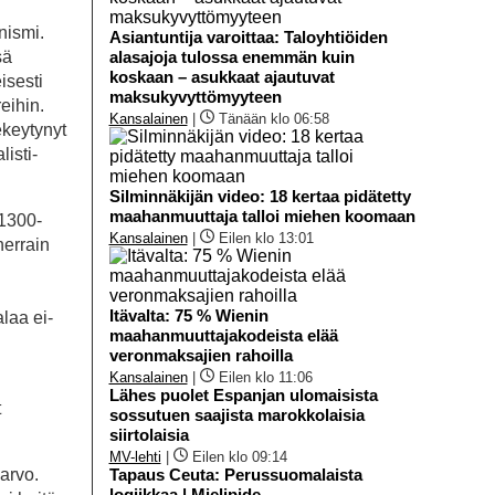
nismi.
Asiantuntija varoittaa: Taloyhtiöiden
sä
alasajoja tulossa enemmän kuin
koskaan – asukkaat ajautuvat
isesti
maksukyvyttömyyteen
eihin.
Kansalainen
|
Tänään klo 06:58
ekeytynyt
listi-
Silminnäkijän video: 18 kertaa pidätetty
maahanmuuttaja talloi miehen koomaan
 1300-
Kansalainen
|
Eilen klo 13:01
herrain
Itävalta: 75 % Wienin
alaa ei-
maahanmuuttajakodeista elää
veronmaksajien rahoilla
Kansalainen
|
Eilen klo 11:06
Lähes puolet Espanjan ulomaisista
t
sossutuen saajista marokkolaisia
siirtolaisia
MV-lehti
|
Eilen klo 09:14
arvo.
Tapaus Ceuta: Perussuomalaista
logiikkaa | Mielipide