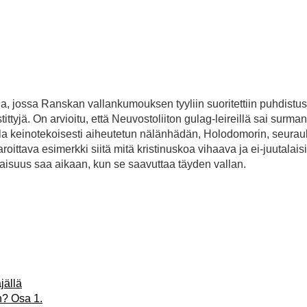
annia, jossa Ranskan vallankumouksen tyyliin suoritettiin puhdistus
tittyjä. On arvioitu, että Neuvostoliiton gulag-leireillä sai surma
lla keinotekoisesti aiheutetun nälänhädän, Holodomorin, seura
oittava esimerkki siitä mitä kristinuskoa vihaava ja ei-juutalaisi
laisuus saa aikaan, kun se saavuttaa täyden vallan.
jällä
n? Osa 1.