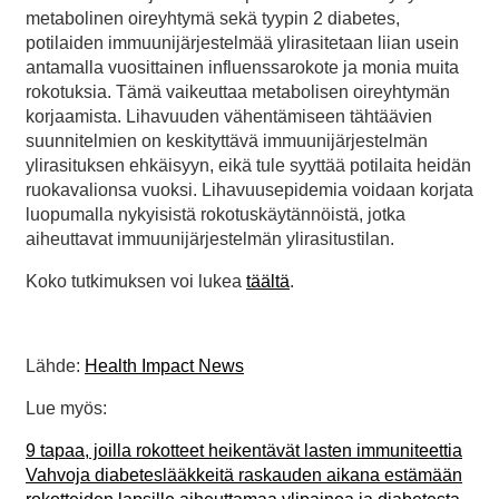
metabolinen oireyhtymä sekä tyypin 2 diabetes,
potilaiden immuunijärjestelmää ylirasitetaan liian usein
antamalla vuosittainen influenssarokote ja monia muita
rokotuksia. Tämä vaikeuttaa metabolisen oireyhtymän
korjaamista. Lihavuuden vähentämiseen tähtäävien
suunnitelmien on keskityttävä immuunijärjestelmän
ylirasituksen ehkäisyyn, eikä tule syyttää potilaita heidän
ruokavalionsa vuoksi. Lihavuusepidemia voidaan korjata
luopumalla nykyisistä rokotuskäytännöistä, jotka
aiheuttavat immuunijärjestelmän ylirasitustilan.
Koko tutkimuksen voi lukea
täältä
.
Lähde:
Health Impact News
Lue myös:
9 tapaa, joilla rokotteet heikentävät lasten immuniteettia
Vahvoja diabeteslääkkeitä raskauden aikana estämään