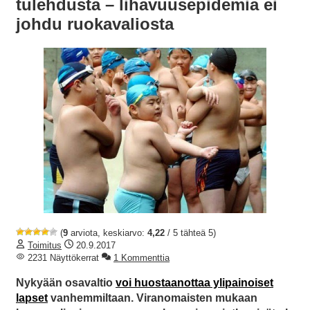
tulehdusta – lihavuusepidemia ei
johdu ruokavaliosta
(
9
arviota, keskiarvo:
4,22
/ 5 tähteä 5)
Toimitus
20.9.2017
2231 Näyttökerrat
1 Kommenttia
Nykyään osavaltio
voi huostaanottaa ylipainoiset
lapset
vanhemmiltaan. Viranomaisten mukaan