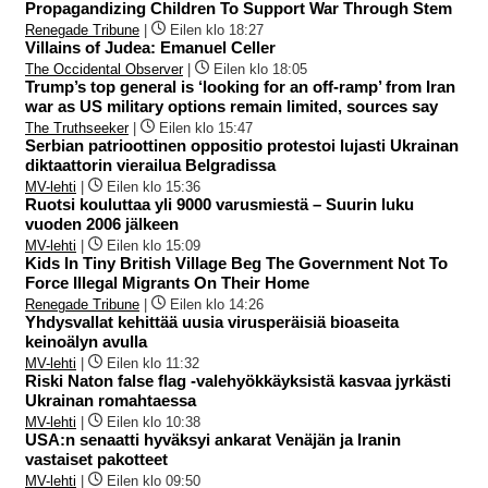
Propagandizing Children To Support War Through Stem
Renegade Tribune
|
Eilen klo 18:27
Villains of Judea: Emanuel Celler
The Occidental Observer
|
Eilen klo 18:05
Trump’s top general is ‘looking for an off-ramp’ from Iran
war as US military options remain limited, sources say
The Truthseeker
|
Eilen klo 15:47
Serbian patrioottinen oppositio protestoi lujasti Ukrainan
diktaattorin vierailua Belgradissa
MV-lehti
|
Eilen klo 15:36
Ruotsi kouluttaa yli 9000 varusmiestä – Suurin luku
vuoden 2006 jälkeen
MV-lehti
|
Eilen klo 15:09
Kids In Tiny British Village Beg The Government Not To
Force Illegal Migrants On Their Home
Renegade Tribune
|
Eilen klo 14:26
Yhdysvallat kehittää uusia virusperäisiä bioaseita
keinoälyn avulla
MV-lehti
|
Eilen klo 11:32
Riski Naton false flag -valehyökkäyksistä kasvaa jyrkästi
Ukrainan romahtaessa
MV-lehti
|
Eilen klo 10:38
USA:n senaatti hyväksyi ankarat Venäjän ja Iranin
vastaiset pakotteet
MV-lehti
|
Eilen klo 09:50