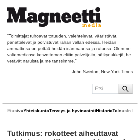
"Toimittajat tuhoavat totuuden, valehtelevat, vääristävät,
panettelevat ja polvistuvat rahan vallan edessä. Heidän
ammattinsa on pettää heidän isänmaansa ja rotunsa. Olemme
valtamediassa kasvottoman eliitin palvelijoita, sätkynukkejä; he
vetävät naruista ja me tanssimme."
John Swinton, New York Times
Etusivu
Yhteiskunta
Terveys ja hyvinvointi
Historia
Talous
In Eng
Tutkimus: rokotteet aiheuttavat