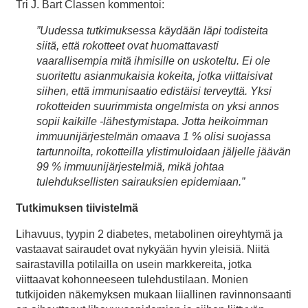
Tri J. Bart Classen kommentoi:
”Uudessa tutkimuksessa käydään läpi todisteita
siitä, että rokotteet ovat huomattavasti
vaarallisempia mitä ihmisille on uskoteltu. Ei ole
suoritettu asianmukaisia kokeita, jotka viittaisivat
siihen, että immunisaatio edistäisi terveyttä. Yksi
rokotteiden suurimmista ongelmista on yksi annos
sopii kaikille -lähestymistapa. Jotta heikoimman
immuunijärjestelmän omaava 1 % olisi suojassa
tartunnoilta, rokotteilla ylistimuloidaan jäljelle jäävän
99 % immuunijärjestelmiä, mikä johtaa
tulehduksellisten sairauksien epidemiaan.”
Tutkimuksen tiivistelmä
Lihavuus, tyypin 2 diabetes, metabolinen oireyhtymä ja
vastaavat sairaudet ovat nykyään hyvin yleisiä. Niitä
sairastavilla potilailla on usein markkereita, jotka
viittaavat kohonneeseen tulehdustilaan. Monien
tutkijoiden näkemyksen mukaan liiallinen ravinnonsaanti