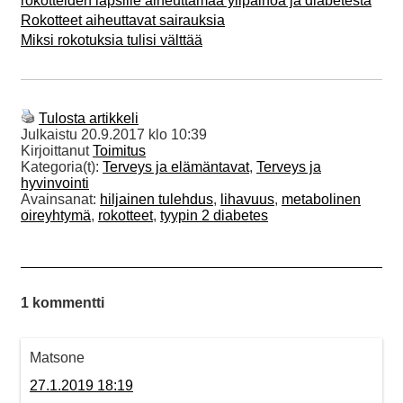
rokotteiden lapsille aiheuttamaa ylipainoa ja diabetesta
Rokotteet aiheuttavat sairauksia
Miksi rokotuksia tulisi välttää
Tulosta artikkeli
Julkaistu
20.9.2017 klo 10:39
Kirjoittanut
Toimitus
Kategoria(t):
Terveys ja elämäntavat
,
Terveys ja
hyvinvointi
Avainsanat:
hiljainen tulehdus
,
lihavuus
,
metabolinen
oireyhtymä
,
rokotteet
,
tyypin 2 diabetes
1 kommentti
Matsone
27.1.2019 18:19