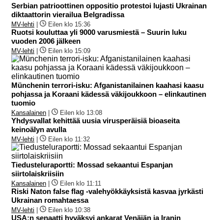
Serbian patrioottinen oppositio protestoi lujasti Ukrainan
diktaattorin vierailua Belgradissa
MV-lehti
|
Eilen klo 15:36
Ruotsi kouluttaa yli 9000 varusmiestä – Suurin luku
vuoden 2006 jälkeen
MV-lehti
|
Eilen klo 15:09
Münchenin terrori-isku: Afganistanilainen kaahasi kaasu
pohjassa ja Koraani kädessä väkijoukkoon – elinkautinen
tuomio
Kansalainen
|
Eilen klo 13:08
Yhdysvallat kehittää uusia virusperäisiä bioaseita
keinoälyn avulla
MV-lehti
|
Eilen klo 11:32
Tiedusteluraportti: Mossad sekaantui Espanjan
siirtolaiskriisiin
Kansalainen
|
Eilen klo 11:11
Riski Naton false flag -valehyökkäyksistä kasvaa jyrkästi
Ukrainan romahtaessa
MV-lehti
|
Eilen klo 10:38
USA:n senaatti hyväksyi ankarat Venäjän ja Iranin