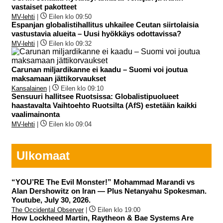
vastaiset pakotteet
MV-lehti
|
Eilen klo 09:50
Espanjan globalistihallitus uhkailee Ceutan siirtolaisia
vastustavia alueita – Uusi hyökkäys odottavissa?
MV-lehti
|
Eilen klo 09:32
Carunan miljardikanne ei kaadu – Suomi voi joutua
maksamaan jättikorvaukset
Kansalainen
|
Eilen klo 09:10
Sensuuri hallitsee Ruotsissa: Globalistipuolueet
haastavalta Vaihtoehto Ruotsilta (AfS) estetään kaikki
vaalimainonta
MV-lehti
|
Eilen klo 09:04
Ulkomaat
“YOU’RE The Evil Monster!” Mohammad Marandi vs
Alan Dershowitz on Iran — Plus Netanyahu Spokesman.
Youtube, July 30, 2026.
The Occidental Observer
|
Eilen klo 19:00
How Lockheed Martin, Raytheon & Bae Systems Are