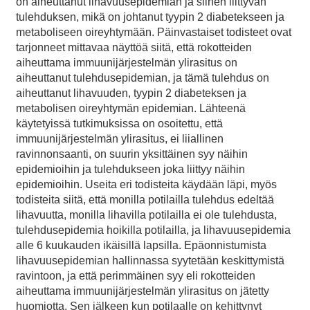
on aiheuttanut lihavuusepidemian ja siihen liittyvän
tulehduksen, mikä on johtanut tyypin 2 diabetekseen ja
metaboliseen oireyhtymään. Päinvastaiset todisteet ovat
tarjonneet mittavaa näyttöä siitä, että rokotteiden
aiheuttama immuunijärjestelmän ylirasitus on
aiheuttanut tulehdusepidemian, ja tämä tulehdus on
aiheuttanut lihavuuden, tyypin 2 diabeteksen ja
metabolisen oireyhtymän epidemian. Lähteenä
käytetyissä tutkimuksissa on osoitettu, että
immuunijärjestelmän ylirasitus, ei liiallinen
ravinnonsaanti, on suurin yksittäinen syy näihin
epidemioihin ja tulehdukseen joka liittyy näihin
epidemioihin. Useita eri todisteita käydään läpi, myös
todisteita siitä, että monilla potilailla tulehdus edeltää
lihavuutta, monilla lihavilla potilailla ei ole tulehdusta,
tulehdusepidemia hoikilla potilailla, ja lihavuusepidemia
alle 6 kuukauden ikäisillä lapsilla. Epäonnistumista
lihavuusepidemian hallinnassa syytetään keskittymistä
ravintoon, ja että perimmäinen syy eli rokotteiden
aiheuttama immuunijärjestelmän ylirasitus on jätetty
huomiotta. Sen jälkeen kun potilaalle on kehittynyt