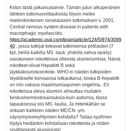
Kiitos tästä julkaisustanne. Tämän jutun alkuperäisen
lähteen tutkimusviittauksista löysin melko
mielenkiintoisen ranskalaisen tutkimuksen v. 2001,
Central nervous system disease in patients with
macrophagic myofasciitis,
https://academic.oup.com/brain/article/124/5/974/3099
40
, jossa tutkijat toteavat tutkimiensa potilaiden (7
kpl, heillä kaikilla MS -tauti, yhdellä vahva epäily)
sairatuneen rokotteissa olleesta aluminiumista. Nämä
rokotteet olivat Hepatiitti B sekä
jäykkäkouristusrokote. WHO ei näiden tutkijoiden
löydökselle korvaansa lotkauttanut, koska B-hepatiitti
on niin vakava maailmanlaajuinen ongelma.. Eli
rokotteissa oleva alumiini aiheuttaa muitakin
keskushermostosairauksia kuin autismia, tässä
tapauksessa siis MS -tautia. Ja mitenkähän se
onkaan kaikkien näiden ME/Cfs -ym.
väysymysoireyhtymien kohdalla? Taitaa syyllinen
löytyä heidänkin kohdallaan rokotteista ja niiden
sisältämästä alumiinista!