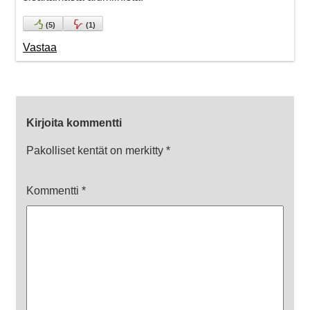
(
5
)
(
1
)
Vastaa
Kirjoita kommentti
Pakolliset kentät on merkitty
*
Kommentti
*