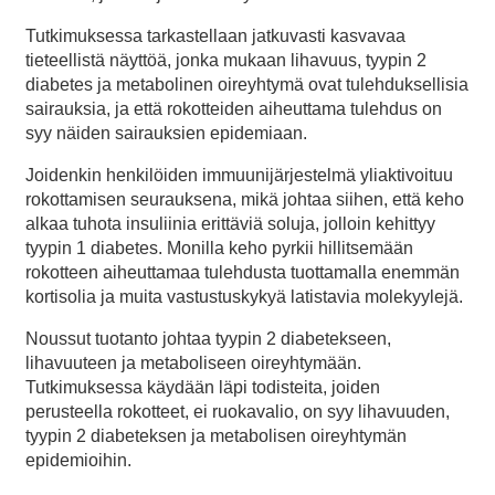
Tutkimuksessa tarkastellaan jatkuvasti kasvavaa
tieteellistä näyttöä, jonka mukaan lihavuus, tyypin 2
diabetes ja metabolinen oireyhtymä ovat tulehduksellisia
sairauksia, ja että rokotteiden aiheuttama tulehdus on
syy näiden sairauksien epidemiaan.
Joidenkin henkilöiden immuunijärjestelmä yliaktivoituu
rokottamisen seurauksena, mikä johtaa siihen, että keho
alkaa tuhota insuliinia erittäviä soluja, jolloin kehittyy
tyypin 1 diabetes. Monilla keho pyrkii hillitsemään
rokotteen aiheuttamaa tulehdusta tuottamalla enemmän
kortisolia ja muita vastustuskykyä latistavia molekyylejä.
Noussut tuotanto johtaa tyypin 2 diabetekseen,
lihavuuteen ja metaboliseen oireyhtymään.
Tutkimuksessa käydään läpi todisteita, joiden
perusteella rokotteet, ei ruokavalio, on syy lihavuuden,
tyypin 2 diabeteksen ja metabolisen oireyhtymän
epidemioihin.