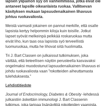
lapsen ylipainon syy on vanhemmissa, jotka eivät ole
antaneet lapsille oikeanlaista ruokaa. Vallitsevan
käsityksen mukaan lapsuudenaikainen lihavuus
johtuu ruokavaliosta.
Meistä varmasti jokainen on pannut merkille, että osalle
lapsista kertyy helpommin kiloja kuin toisille. Jotkut
lapset syövät melkeinpä pelkkää roskaruokaa mutta
eivät liho, kun taas osa lapsista syö terveellistä
luomuruokaa, mutta he lihovat siitä huolimatta.
Tri J. Bart Classen on julkaissut tutkimuksen, joka
väittää, että tieteellisen näytön perusteella kasvavaksi
ongelmaksi muodostunut lapsuudenaikainen lihavuus ei
johdu ruokavaliosta vaan ”rokotteiden aiheuttamasta
tulehduksesta.”
Lehdistötiedote
Journal of Endocrinology, Diabetes & Obesity
-lehdessä
julkaistiin äskettäin immunologi J. Bart Classenin
tutkimus, joka tarjoaa lisänäyttöä rokotteiden vaaroista.