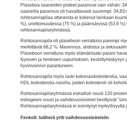
Plaseboa saaneiden pisteet paranivat vain vähän: 34
saaneilla parannus oli havaittavasti suurempi: 34,83:
rohtosarviapilaa ottaneista ei kokenut lainkaan kuumi
%), unettomuudessa (75 %) ja päänsäryssä (53,9 %) v
rohtosarviapilaryhmässä.
Rohtosarviapila oli plaseboon verrattuna parempi myös 
merkittävät 68,2 %. Masennus, ahdistus ja seksuaalin
Plaseboon verrattuna myös elämänlaatu parani havaitt
fyysisen ja henkisen uupumuksen, keskittymiskyvyn j
hyvinvoinnin parantuneen.
Rohtosarviapila myös laski kokonaiskolesterolia, vaara
HDL-kolesterolia naisilla, joiden kolesteroli oli kohol
Rohtosarviapilaryhmässä estradioli nousi 120 prosenti
estrogeeni nousi ja vaihdevuosioireet lievittyivät ”si
Rohtosarviapilaryhmässä ei esiintynyt myrkyllisyyttä j
Fenkoli: tuliherä yrtti vaihdevuosioireisiin