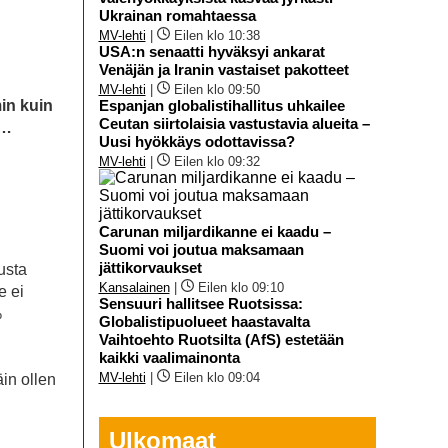
Ukrainan romahtaessa
MV-lehti
|
Eilen klo 10:38
USA:n senaatti hyväksyi ankarat
Venäjän ja Iranin vastaiset pakotteet
MV-lehti
|
Eilen klo 09:50
min kuin
Espanjan globalistihallitus uhkailee
Ceutan siirtolaisia vastustavia alueita –
g…
Uusi hyökkäys odottavissa?
MV-lehti
|
Eilen klo 09:32
Carunan miljardikanne ei kaadu –
Suomi voi joutua maksamaan
jättikorvaukset
usta
Kansalainen
|
Eilen klo 09:10
e ei
Sensuuri hallitsee Ruotsissa:
%
Globalistipuolueet haastavalta
Vaihtoehto Ruotsilta (AfS) estetään
kaikki vaalimainonta
MV-lehti
|
Eilen klo 09:04
äin ollen
Ulkomaat