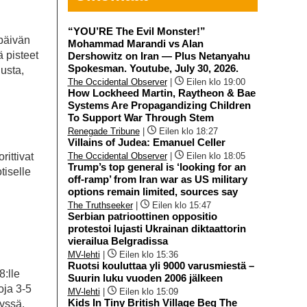
“YOU’RE The Evil Monster!”
 päivän
Mohammad Marandi vs Alan
 pisteet
Dershowitz on Iran — Plus Netanyahu
Spokesman. Youtube, July 30, 2026.
usta,
The Occidental Observer
|
Eilen klo 19:00
How Lockheed Martin, Raytheon & Bae
Systems Are Propagandizing Children
To Support War Through Stem
Renegade Tribune
|
Eilen klo 18:27
Villains of Judea: Emanuel Celler
The Occidental Observer
|
Eilen klo 18:05
rittivat
Trump’s top general is ‘looking for an
tiselle
off-ramp’ from Iran war as US military
options remain limited, sources say
The Truthseeker
|
Eilen klo 15:47
Serbian patrioottinen oppositio
protestoi lujasti Ukrainan diktaattorin
vierailua Belgradissa
MV-lehti
|
Eilen klo 15:36
Ruotsi kouluttaa yli 9000 varusmiestä –
:lle
Suurin luku vuoden 2006 jälkeen
oja 3-5
MV-lehti
|
Eilen klo 15:09
Kids In Tiny British Village Beg The
lyssä.