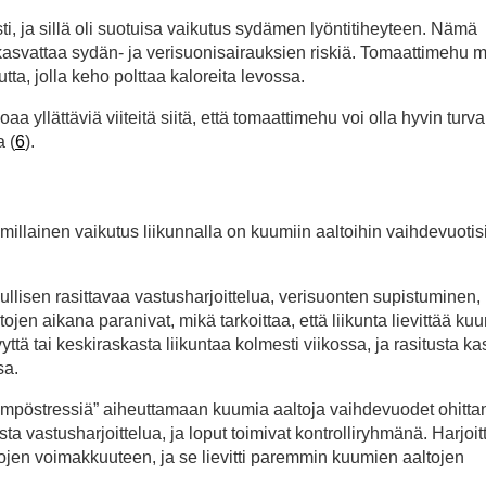
i, ja sillä oli suotuisa vaikutus sydämen lyöntitiheyteen. Nämä
 kasvattaa sydän- ja verisuonisairauksien riskiä. Tomaattimehu 
tta, jolla keho polttaa kaloreita levossa.
oaa yllättäviä viiteitä siitä, että tomaattimehu voi olla hyvin turva
 (
6
).
millainen vaikutus liikunnalla on kuumiin aaltoihin vaihdevuotisi
ullisen rasittavaa vastusharjoittelua, verisuonten supistuminen,
ojen aikana paranivat, mikä tarkoittaa, että liikunta lievittää ku
evyttä tai keskiraskasta liikuntaa kolmesti viikossa, ja rasitusta ka
sa.
lämpöstressiä” aiheuttamaan kuumia aaltoja vaihdevuodet ohittan
ta vastusharjoittelua, ja loput toimivat kontrolliryhmänä. Harjoitt
tojen voimakkuuteen, ja se lievitti paremmin kuumien aaltojen