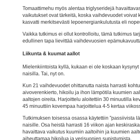
Tomaattimehu myös alentaa triglyseridejä havaittavast
vaikutukset ovat tärkeitä, koska vaihdevuodet voivat
kasvatti merkitsevästi lepoenergiankulutusta eli nopeu
Vaikka tutkimus ei ollut kontrolloitu, tämä tutkimus tarj
edullinen tapa lievittää vaihdevuosien epämukavuutta
Liikunta & kuumat aallot
Mielenkiintoista kyllä, kukaan ei ole koskaan kysynyt 
naisilla. Tai, nyt on.
Kun 21 vaihdevuodet ohittanutta naista harrasti kohtu
aivoverenkierto, hikoilu ja ihon lämpötila kuumien aalt
aaltojen oireita. Harjoittelu aloitettiin 30 minuutilla k
45 minuuttiin kovempaa harjoittelua 4-5 kertaa viikos
Tutkimuksen toisessa osassa käytettiin ”passiivista 
naisille. Osa heistä harrasti 16 viikon ajan keskiraskas
havaittava vaikutus kuumiin aaltoihin ja kuumien aal
aiheuttamaa hikoilua ja verisuonien supistumista.