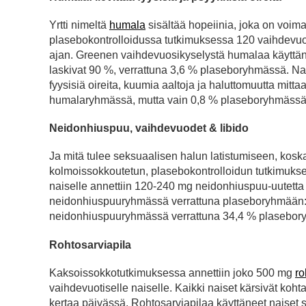
Yrtti nimeltä
humala
sisältää hopeiinia, joka on voim
plasebokontrolloidussa tutkimuksessa 120 vaihdevuot
ajan. Greenen vaihdevuosikyselystä humalaa käyttän
laskivat 90 %, verrattuna 3,6 % plaseboryhmässä. Nai
fyysisiä oireita, kuumia aaltoja ja haluttomuutta mittaa
humalaryhmässä, mutta vain 0,8 % plaseboryhmässä. Hu
Neidonhiuspuu, vaihdevuodet & libido
Ja mitä tulee seksuaalisen halun latistumiseen, koska
kolmoissokkoutetun, plasebokontrolloidun tutkimuksen
naiselle annettiin 120-240 mg neidonhiuspuu-uutetta 
neidonhiuspuuryhmässä verrattuna plaseboryhmään: 
neidonhiuspuuryhmässä verrattuna 34,4 % plasebor
Rohtosarviapila
Kaksoissokkotutkimuksessa annettiin joko 500 mg
ro
vaihdevuotiselle naiselle. Kaikki naiset kärsivät koh
kertaa päivässä. Rohtosarviapilaa käyttäneet naiset 