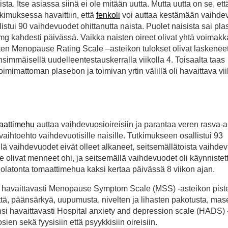
ta. Itse asiassa siinä ei ole mitään uutta. Mutta uutta on se, että
kimuksessa havaittiin, että
fenkoli
voi auttaa kestämään vaihde
llistui 90 vaihdevuodet ohittanutta naista. Puolet naisista sai pl
0 mg kahdesti päivässä. Vaikka naisten oireet olivat yhtä voimakk
ten Menopause Rating Scale –asteikon tulokset olivat laskenee
simmäisellä uudelleentestauskerralla viikolla 4. Toisaalta taas
imattoman plasebon ja toimivan yrtin välillä oli havaittava viik
aattimehu
auttaa vaihdevuosioireisiin ja parantaa veren rasva-a
aihtoehto vaihdevuotisille naisille. Tutkimukseen osallistui 93
lä vaihdevuodet eivät olleet alkaneet, seitsemällätoista vaihde
olivat menneet ohi, ja seitsemällä vaihdevuodet oli käynnistet
suolatonta tomaattimehua kaksi kertaa päivässä 8 viikon ajan.
si havaittavasti Menopause Symptom Scale (MSS) -asteikon pist
kettä, päänsärkyä, uupumusta, nivelten ja lihasten pakotusta, ma
si havaittavasti Hospital anxiety and depression scale (HADS) 
ien sekä fyysisiin että psyykkisiin oireisiin.