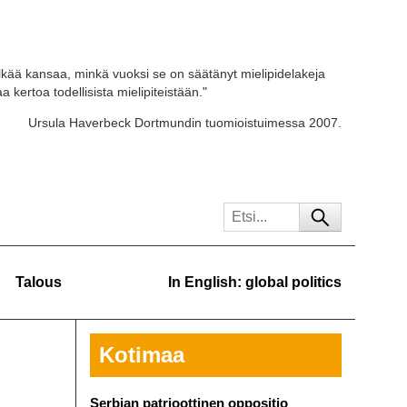
kää kansaa, minkä vuoksi se on säätänyt mielipidelakeja
 kertoa todellisista mielipiteistään."
Ursula Haverbeck Dortmundin tuomioistuimessa 2007.
Talous
In English: global politics
Kotimaa
Serbian patrioottinen oppositio