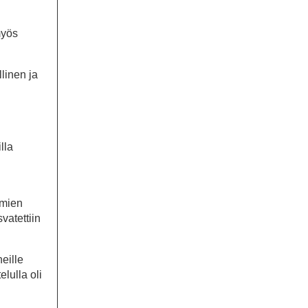
myös
llinen ja
lla
umien
svatettiin
eille
elulla oli