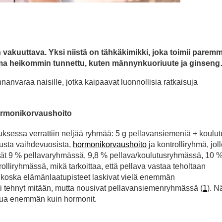
n vakuuttava. Yksi niistä on tähkäkimikki, joka toimii parem
ma heikommin tunnettu, kuten männynkuoriuute ja ginsen
nvaraa naisille, jotka kaipaavat luonnollisia ratkaisuja
ormonikorvaushoito
ksessa verrattiin neljää ryhmää: 5 g pellavansiemeniä + koulut
tusta vaihdevuosista,
hormonikorvaushoito
ja kontrolliryhmä, joll
yivät 9 % pellavaryhmässä, 9,8 % pellava/koulutusryhmässä, 10 
liryhmässä, mikä tarkoittaa, että pellava vastaa teholtaan
 koska elämänlaatupisteet laskivat vielä enemmän
 tehnyt mitään, mutta nousivat pellavansiemenryhmässä (
1
). N
tua enemmän kuin hormonit.