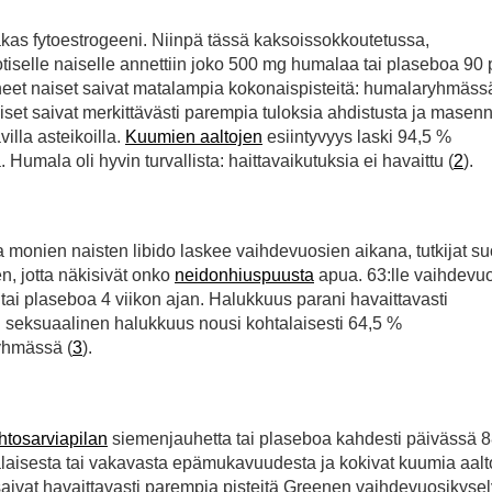
akas fytoestrogeeni. Niinpä tässä kaksoissokkoutetussa,
iselle naiselle annettiin joko 500 mg humalaa tai plaseboa 90
eet naiset saivat matalampia kokonaispisteitä: humalaryhmässä
set saivat merkittävästi parempia tuloksia ahdistusta ja masenn
villa asteikoilla.
Kuumien aaltojen
esiintyvyys laski 94,5 %
mala oli hyvin turvallista: haittavaikutuksia ei havaittu (
2
).
 monien naisten libido laskee vaihdevuosien aikana, tutkijat suo
, jotta näkisivät onko
neidonhiuspuusta
apua. 63:lle vaihdevuo
tai plaseboa 4 viikon ajan. Halukkuus parani havaittavasti
seksuaalinen halukkuus nousi kohtalaisesti 64,5 %
yhmässä (
3
).
htosarviapilan
siemenjauhetta tai plaseboa kahdesti päivässä 88
talaisesta tai vakavasta epämukavuudesta ja kokivat kuumia aalt
saivat havaittavasti parempia pisteitä Greenen vaihdevuosikyse