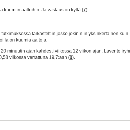
a kuumiin aaltoihin. Ja vastaus on kyllä (
7
)!
utkimuksessa tarkasteltiin josko jokin niin yksinkertainen kuin
joilla on kuumia aaltoja.
e 20 minuutin ajan kahdesti viikossa 12 viikon ajan. Laventeliry
0,58 viikossa verrattuna 19,7:aan (
8
).