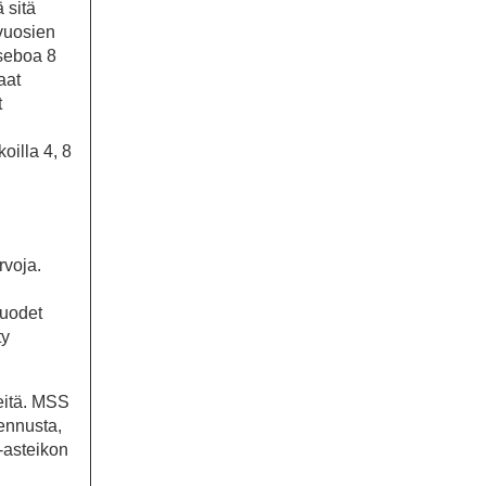
 sitä
vuosien
aseboa 8
aat
t
oilla 4, 8
rvoja.
vuodet
ty
eitä. MSS
sennusta,
-asteikon