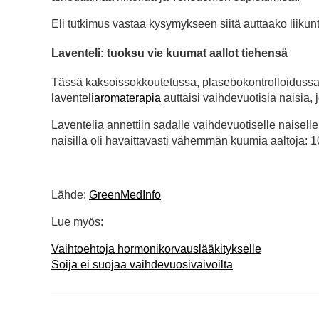
Eli tutkimus vastaa kysymykseen siitä auttaako liikunt
Laventeli: tuoksu vie kuumat aallot tiehensä
Tässä kaksoissokkoutetussa, plasebokontrolloidussa t
laventeli
aromaterapia
auttaisi vaihdevuotisia naisia, 
Laventelia annettiin sadalle vaihdevuotiselle naisell
naisilla oli havaittavasti vähemmän kuumia aaltoja: 1
Lähde:
GreenMedInfo
Lue myös:
Vaihtoehtoja hormonikorvauslääkitykselle
Soija ei suojaa vaihdevuosivaivoilta