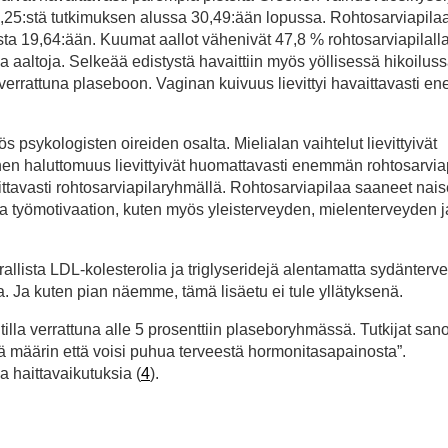
,25:stä tutkimuksen alussa 30,49:ään lopussa. Rohtosarviapila
sta 19,64:ään. Kuumat aallot vähenivät 47,8 % rohtosarviapilalla
a aaltoja. Selkeää edistystä havaittiin myös yöllisessä hikoiluss
errattuna plaseboon. Vaginan kuivuus lievittyi havaittavasti 
psykologisten oireiden osalta. Mielialan vaihtelut lievittyivät
en haluttomuus lievittyivät huomattavasti enemmän rohtosarviap
avasti rohtosarviapilaryhmällä. Rohtosarviapilaa saaneet naise
a työmotivaation, kuten myös yleisterveyden, mielenterveyden j
llista LDL-kolesterolia ja triglyseridejä alentamatta sydänterve
la. Ja kuten pian näemme, tämä lisäetu ei tule yllätyksenä.
lla verrattuna alle 5 prosenttiin plaseboryhmässä. Tutkijat sanoi
inä määrin että voisi puhua terveestä hormonitasapainosta”.
a haittavaikutuksia (
4
).