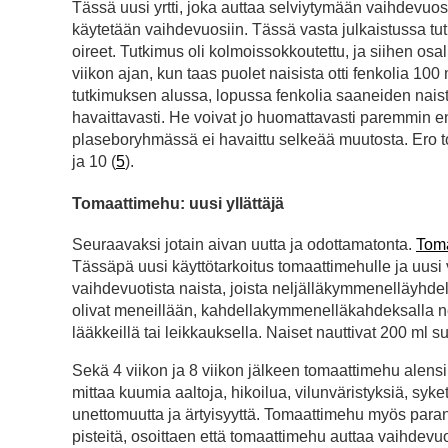
Tässä uusi yrtti, joka auttaa selviytymään vaihdevuosis
käytetään vaihdevuosiin. Tässä vasta julkaistussa tut
oireet. Tutkimus oli kolmoissokkoutettu, ja siihen osa
viikon ajan, kun taas puolet naisista otti fenkolia 10
tutkimuksen alussa, lopussa fenkolia saaneiden nais
havaittavasti. He voivat jo huomattavasti paremmin en
plaseboryhmässä ei havaittu selkeää muutosta. Ero toim
ja 10 (
5
).
Tomaattimehu: uusi yllättäjä
Seuraavaksi jotain aivan uutta ja odottamatonta.
Tom
Tässäpä uusi käyttötarkoitus tomaattimehulle ja uusi v
vaihdevuotista naista, joista neljälläkymmenelläyhdel
olivat meneillään, kahdellakymmenelläkahdeksalla ne 
lääkkeillä tai leikkauksella. Naiset nauttivat 200 ml 
Sekä 4 viikon ja 8 viikon jälkeen tomaattimehu alen
mittaa kuumia aaltoja, hikoilua, vilunväristyksiä, sy
unettomuutta ja ärtyisyyttä. Tomaattimehu myös paran
pisteitä, osoittaen että tomaattimehu auttaa vaihdevuos