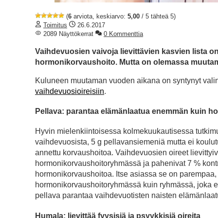
(
6
arviota, keskiarvo:
5,00
/ 5 tähteä 5)
Toimitus
26.6.2017
2089 Näyttökerrat
0 Kommenttia
Vaihdevuosien vaivoja lievittävien kasvien lista o
hormonikorvaushoito. Mutta on olemassa muuta
Kuluneen muutaman vuoden aikana on syntynyt valinna
vaihdevuosioireisiin
.
Pellava: parantaa elämänlaatua enemmän kuin h
Hyvin mielenkiintoisessa kolmekuukautisessa tutkimu
vaihdevuosista, 5 g pellavansiemeniä mutta ei koulu
annettu korvaushoitoa. Vaihdevuosien oireet lievitt
hormonikorvaushoitoryhmässä ja pahenivat 7 % kontrol
hormonikorvaushoitoa. Itse asiassa se on parempaa,
hormonikorvaushoitoryhmässä kuin ryhmässä, joka ei
pellava parantaa vaihdevuotisten naisten elämänlaa
Humala: lievittää fyysisiä ja psyykkisiä oireita