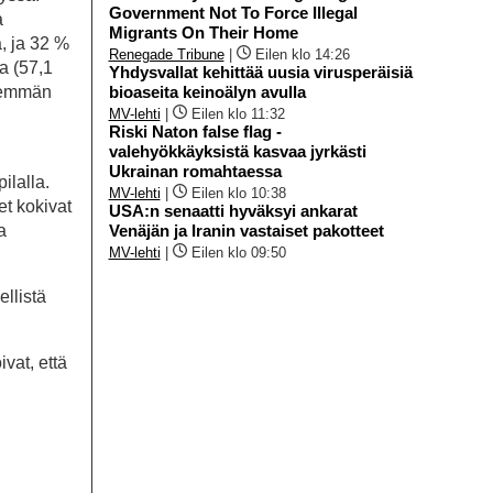
Government Not To Force Illegal
a
Migrants On Their Home
, ja 32 %
Renegade Tribune
|
Eilen klo 14:26
a (57,1
Yhdysvallat kehittää uusia virusperäisiä
bioaseita keinoälyn avulla
enemmän
MV-lehti
|
Eilen klo 11:32
Riski Naton false flag -
valehyökkäyksistä kasvaa jyrkästi
Ukrainan romahtaessa
ilalla.
MV-lehti
|
Eilen klo 10:38
t kokivat
USA:n senaatti hyväksyi ankarat
Venäjän ja Iranin vastaiset pakotteet
a
MV-lehti
|
Eilen klo 09:50
ellistä
vat, että