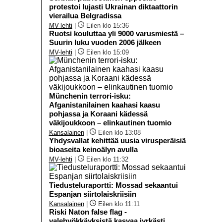
protestoi lujasti Ukrainan diktaattorin
vierailua Belgradissa
MV-lehti
|
Eilen klo 15:36
Ruotsi kouluttaa yli 9000 varusmiestä –
Suurin luku vuoden 2006 jälkeen
MV-lehti
|
Eilen klo 15:09
Münchenin terrori-isku:
Afganistanilainen kaahasi kaasu
pohjassa ja Koraani kädessä
väkijoukkoon – elinkautinen tuomio
Kansalainen
|
Eilen klo 13:08
Yhdysvallat kehittää uusia virusperäisiä
bioaseita keinoälyn avulla
MV-lehti
|
Eilen klo 11:32
Tiedusteluraportti: Mossad sekaantui
Espanjan siirtolaiskriisiin
Kansalainen
|
Eilen klo 11:11
Riski Naton false flag -
valehyökkäyksistä kasvaa jyrkästi