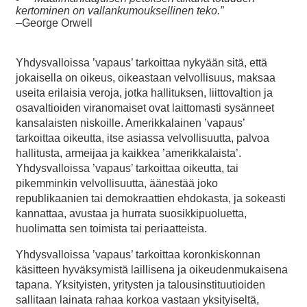
kertominen on vallankumouksellinen teko.”
–George Orwell
Yhdysvalloissa ’vapaus’ tarkoittaa nykyään sitä, että
jokaisella on oikeus, oikeastaan velvollisuus, maksaa
useita erilaisia veroja, jotka hallituksen, liittovaltion ja
osavaltioiden viranomaiset ovat laittomasti sysänneet
kansalaisten niskoille. Amerikkalainen ’vapaus’
tarkoittaa oikeutta, itse asiassa velvollisuutta, palvoa
hallitusta, armeijaa ja kaikkea ’amerikkalaista’.
Yhdysvalloissa ’vapaus’ tarkoittaa oikeutta, tai
pikemminkin velvollisuutta, äänestää joko
republikaanien tai demokraattien ehdokasta, ja sokeasti
kannattaa, avustaa ja hurrata suosikkipuoluetta,
huolimatta sen toimista tai periaatteista.
Yhdysvalloissa ’vapaus’ tarkoittaa koronkiskonnan
käsitteen hyväksymistä laillisena ja oikeudenmukaisena
tapana. Yksityisten, yritysten ja talousinstituutioiden
sallitaan lainata rahaa korkoa vastaan yksityiseltä,