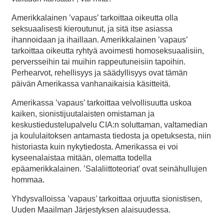
Amerikkalainen ’vapaus’ tarkoittaa oikeutta olla
seksuaalisesti kieroutunut, ja sitä itse asiassa
ihannoidaan ja ihaillaan. Amerikkalainen ’vapaus’
tarkoittaa oikeutta ryhtyä avoimesti homoseksuaalisiin,
perversseihin tai muihin rappeutuneisiin tapoihin.
Perhearvot, rehellisyys ja säädyllisyys ovat tämän
päivän Amerikassa vanhanaikaisia käsitteitä.
Amerikassa ’vapaus’ tarkoittaa velvollisuutta uskoa
kaiken, sionistijuutalaisten omistaman ja
keskustiedustelupalvelu CIA:n soluttaman, valtamedian
ja koululaitoksen antamasta tiedosta ja opetuksesta, niin
historiasta kuin nykytiedosta. Amerikassa ei voi
kyseenalaistaa mitään, olematta todella
epäamerikkalainen. ’Salaliittoteoriat’ ovat seinähullujen
hommaa.
Yhdysvalloissa ’vapaus’ tarkoittaa orjuutta sionistisen,
Uuden Maailman Järjestyksen alaisuudessa.