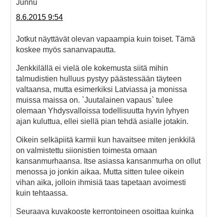
Junnu
8.6.2015 9:54
Jotkut näyttävät olevan vapaampia kuin toiset. Tämä
koskee myös sananvapautta.
Jenkkilällä ei vielä ole kokemusta siitä mihin
talmudistien hulluus pystyy päästessään täyteen
valtaansa, mutta esimerkiksi Latviassa ja monissa
muissa maissa on. `Juutalainen vapaus` tulee
olemaan Yhdysvalloissa todellisuutta hyvin lyhyen
ajan kuluttua, ellei siellä pian tehdä asialle jotakin.
Oikein selkäpiitä karmii kun havaitsee miten jenkkilä
on valmistettu siionistien toimesta omaan
kansanmurhaansa. Itse asiassa kansanmurha on ollut
menossa jo jonkin aikaa. Mutta sitten tulee oikein
vihan aika, jolloin ihmisiä taas tapetaan avoimesti
kuin tehtaassa.
Seuraava kuvakooste kerrontoineen osoittaa kuinka