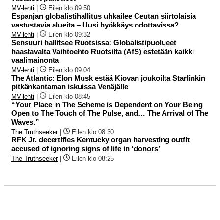
MV-lehti
|
Eilen klo 09:50
Espanjan globalistihallitus uhkailee Ceutan siirtolaisia
vastustavia alueita – Uusi hyökkäys odottavissa?
MV-lehti
|
Eilen klo 09:32
Sensuuri hallitsee Ruotsissa: Globalistipuolueet
haastavalta Vaihtoehto Ruotsilta (AfS) estetään kaikki
vaalimainonta
MV-lehti
|
Eilen klo 09:04
The Atlantic: Elon Musk estää Kiovan joukoilta Starlinkin
pitkänkantaman iskuissa Venäjälle
MV-lehti
|
Eilen klo 08:45
“Your Place in The Scheme is Dependent on Your Being
Open to The Touch of The Pulse, and… The Arrival of The
Waves.”
The Truthseeker
|
Eilen klo 08:30
RFK Jr. decertifies Kentucky organ harvesting outfit
accused of ignoring signs of life in ‘donors’
The Truthseeker
|
Eilen klo 08:25