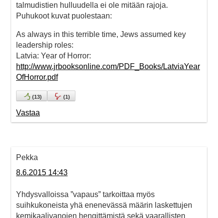
talmudistien hulluudella ei ole mitään rajoja.
Puhukoot kuvat puolestaan:
As always in this terrible time, Jews assumed key
leadership roles:
Latvia: Year of Horror:
http://www.jrbooksonline.com/PDF_Books/LatviaYear
OfHorror.pdf
(
13
)
(
1
)
Vastaa
Pekka
8.6.2015 14:43
Yhdysvalloissa ”vapaus” tarkoittaa myös
suihkukoneista yhä enenevässä määrin laskettujen
kemikaalivanojen hengittämistä sekä vaarallisten