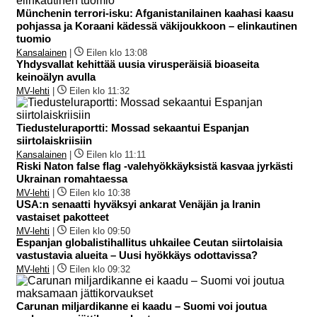
Münchenin terrori-isku: Afganistanilainen kaahasi kaasu
pohjassa ja Koraani kädessä väkijoukkoon – elinkautinen
tuomio
Kansalainen
|
Eilen klo 13:08
Yhdysvallat kehittää uusia virusperäisiä bioaseita
keinoälyn avulla
MV-lehti
|
Eilen klo 11:32
Tiedusteluraportti: Mossad sekaantui Espanjan
siirtolaiskriisiin
Kansalainen
|
Eilen klo 11:11
Riski Naton false flag -valehyökkäyksistä kasvaa jyrkästi
Ukrainan romahtaessa
MV-lehti
|
Eilen klo 10:38
USA:n senaatti hyväksyi ankarat Venäjän ja Iranin
vastaiset pakotteet
MV-lehti
|
Eilen klo 09:50
Espanjan globalistihallitus uhkailee Ceutan siirtolaisia
vastustavia alueita – Uusi hyökkäys odottavissa?
MV-lehti
|
Eilen klo 09:32
Carunan miljardikanne ei kaadu – Suomi voi joutua