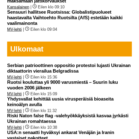
maksamaan jättikorvaukset
Kansalainen
|
Eilen klo 09:10
Sensuuri hallitsee Ruotsissa: Globalistipuolueet
haastavalta Vaihtoehto Ruotsilta (AfS) estetään kaikki
vaalimainonta
MV-lehti
|
Eilen klo 09:04
Ulkomaat
Serbian patrioottinen oppositio protestoi lujasti Ukrainan
diktaattorin vierailua Belgradissa
MV-lehti
|
Eilen klo 15:36
Ruotsi kouluttaa yli 9000 varusmiestä – Suurin luku
vuoden 2006 jälkeen
MV-lehti
|
Eilen klo 15:09
Yhdysvallat kehittää uusia virusperäisiä bioaseita
keinoälyn avulla
MV-lehti
|
Eilen klo 11:32
Riski Naton false flag -valehyökkäyksistä kasvaa jyrkästi
Ukrainan romahtaessa
MV-lehti
|
Eilen klo 10:38
USA:n senaatti hyväksyi ankarat Venäjän ja Iranin
vastaiset pakotteet