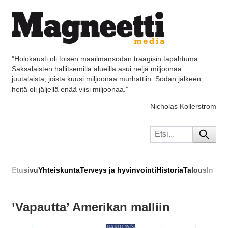
”Holokausti oli toisen maailmansodan traagisin tapahtuma.
Saksalaisten hallitsemilla alueilla asui neljä miljoonaa
juutalaista, joista kuusi miljoonaa murhattiin. Sodan jälkeen
heitä oli jäljellä enää viisi miljoonaa.”
Nicholas Kollerstrom
Etusivu
Yhteiskunta
Terveys ja hyvinvointi
Historia
Talous
In Eng
’Vapautta’ Amerikan malliin