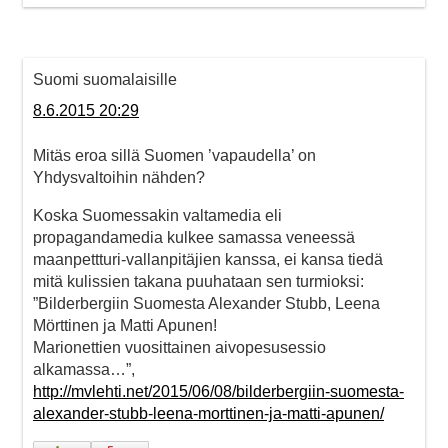
Suomi suomalaisille
8.6.2015 20:29
Mitäs eroa sillä Suomen ’vapaudella’ on
Yhdysvaltoihin nähden?
Koska Suomessakin valtamedia eli
propagandamedia kulkee samassa veneessä
maanpettturi-vallanpitäjien kanssa, ei kansa tiedä
mitä kulissien takana puuhataan sen turmioksi:
”Bilderbergiin Suomesta Alexander Stubb, Leena
Mörttinen ja Matti Apunen!
Marionettien vuosittainen aivopesusessio
alkamassa…”,
http://mvlehti.net/2015/06/08/bilderbergiin-suomesta-
alexander-stubb-leena-morttinen-ja-matti-apunen/