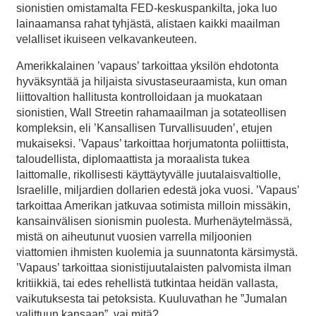
sionistien omistamalta FED-keskuspankilta, joka luo
lainaamansa rahat tyhjästä, alistaen kaikki maailman
velalliset ikuiseen velkavankeuteen.
Amerikkalainen ’vapaus’ tarkoittaa yksilön ehdotonta
hyväksyntää ja hiljaista sivustaseuraamista, kun oman
liittovaltion hallitusta kontrolloidaan ja muokataan
sionistien, Wall Streetin rahamaailman ja sotateollisen
kompleksin, eli ’Kansallisen Turvallisuuden’, etujen
mukaiseksi. ’Vapaus’ tarkoittaa horjumatonta poliittista,
taloudellista, diplomaattista ja moraalista tukea
laittomalle, rikollisesti käyttäytyvälle juutalaisvaltiolle,
Israelille, miljardien dollarien edestä joka vuosi. ’Vapaus’
tarkoittaa Amerikan jatkuvaa sotimista milloin missäkin,
kansainvälisen sionismin puolesta. Murhenäytelmässä,
mistä on aiheutunut vuosien varrella miljoonien
viattomien ihmisten kuolemia ja suunnatonta kärsimystä.
’Vapaus’ tarkoittaa sionistijuutalaisten palvomista ilman
kritiikkiä, tai edes rehellistä tutkintaa heidän vallasta,
vaikutuksesta tai petoksista. Kuuluvathan he ”Jumalan
valittuun kansaan”, vai mitä?