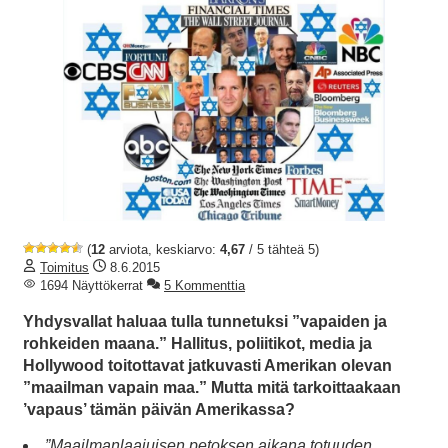
(
12
arviota, keskiarvo:
4,67
/ 5 tähteä 5)
Toimitus
8.6.2015
1694 Näyttökerrat
5 Kommenttia
Yhdysvallat haluaa tulla tunnetuksi ”vapaiden ja
rohkeiden maana.” Hallitus, poliitikot, media ja
Hollywood toitottavat jatkuvasti Amerikan olevan
”maailman vapain maa.” Mutta mitä tarkoittaakaan
’vapaus’ tämän päivän Amerikassa?
”Maailmanlaajuisen petoksen aikana totuuden