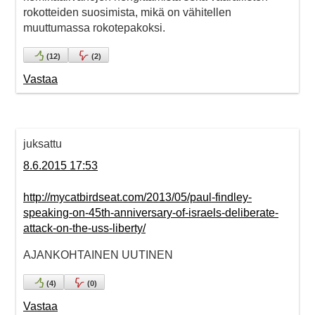
rokotteiden suosimista, mikä on vähitellen
muuttumassa rokotepakoksi.
(
12
)
(
2
)
Vastaa
juksattu
8.6.2015 17:53
http://mycatbirdseat.com/2013/05/paul-findley-
speaking-on-45th-anniversary-of-israels-deliberate-
attack-on-the-uss-liberty/
AJANKOHTAINEN UUTINEN
(
4
)
(
0
)
Vastaa