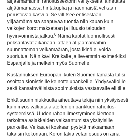
alijäämämaihin rahoitussektorin välityksellä, aiheuttaa
alijäämämaissa hintakuplia ja näennäistä velkaan
perustuvaa kasvua. Se villitsee entisestään
ylijäämämaista saapuvaa tuontia niin kauan kuin
velkojen korot maksetaan ja illuusio talouden
6
hyvinvoinnista jatkuu.
Nämä kuplat luonnollisesti
poksahtavat aikanaan jättäen alijäämämaihin
suunnattoman velkamäärän, josta ikinä ei voida
suoriutua. Näin kävi Kreikalle ja lievemmin esimerkiksi
Espanjalle ja melkein myös Suomelle.
Kustannuksen Euroopan, kuten Suomen lamasta tulisi
osoittaa sionistisille keinottelupankeille, Yhdysvalloille
sekä kansainvälisistä sopimuksista vastaavalle eliitille.
Ehkä suurin niukkuutta aiheuttava tekijä niin yksityisesti
kuin myös valtioita ajatellen on pankkien rahoitus-
systeemissä. Uuden rahan ilmestyminen kiertoon
tarkoittaa asiakkaiden velkaantumista yksityisille
pankeille. Velkaa ei koskaan pystytä maksamaan
takaisin kokonaan. Koron takia velan osuus on aina