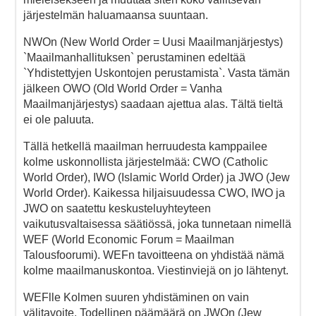
järjestelmän haluamaansa suuntaan.
NWOn (New World Order = Uusi Maailmanjärjestys)
`Maailmanhallituksen` perustaminen edeltää
`Yhdistettyjen Uskontojen perustamista`. Vasta tämän
jälkeen OWO (Old World Order = Vanha
Maailmanjärjestys) saadaan ajettua alas. Tältä tieltä
ei ole paluuta.
Tällä hetkellä maailman herruudesta kamppailee
kolme uskonnollista järjestelmää: CWO (Catholic
World Order), IWO (Islamic World Order) ja JWO (Jew
World Order). Kaikessa hiljaisuudessa CWO, IWO ja
JWO on saatettu keskusteluyhteyteen
vaikutusvaltaisessa säätiössä, joka tunnetaan nimellä
WEF (World Economic Forum = Maailman
Talousfoorumi). WEFn tavoitteena on yhdistää nämä
kolme maailmanuskontoa. Viestinviejä on jo lähtenyt.
WEFlle Kolmen suuren yhdistäminen on vain
välitavoite. Todellinen päämäärä on JWOn (Jew