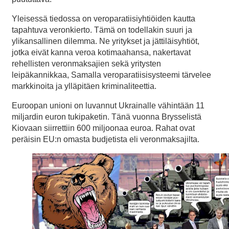
Yleisessä tiedossa on veroparatiisiyhtiöiden kautta
tapahtuva veronkierto. Tämä on todellakin suuri ja
ylikansallinen dilemma. Ne yritykset ja jättiläisyhtiöt,
jotka eivät kanna veroa kotimaahansa, nakertavat
rehellisten veronmaksajien sekä yritysten
leipäkannikkaa, Samalla veroparatiisisysteemi tärvelee
markkinoita ja ylläpitäen kriminaliteettia.
Euroopan unioni on luvannut Ukrainalle vähintään 11
miljardin euron tukipaketin. Tänä vuonna Brysselistä
Kiovaan siirrettiin 600 miljoonaa euroa. Rahat ovat
peräisin EU:n omasta budjetista eli veronmaksajilta.