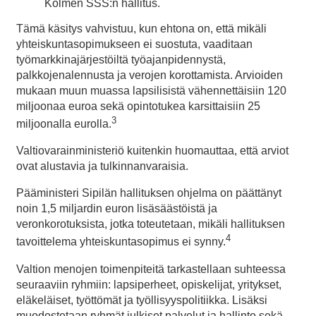
Kolmen SSS:n hallitus.
Tämä käsitys vahvistuu, kun ehtona on, että mikäli
yhteiskuntasopimukseen ei suostuta, vaaditaan
työmarkkinajärjestöiltä työajanpidennystä,
palkkojenalennusta ja verojen korottamista. Arvioiden
mukaan muun muassa lapsilisistä vähennettäisiin 120
miljoonaa euroa sekä opintotukea karsittaisiin 25
3
miljoonalla eurolla.
Valtiovarainministeriö kuitenkin huomauttaa, että arviot
ovat alustavia ja tulkinnanvaraisia.
Pääministeri Sipilän hallituksen ohjelma on päättänyt
noin 1,5 miljardin euron lisäsäästöistä ja
veronkorotuksista, jotka toteutetaan, mikäli hallituksen
4
tavoittelema yhteiskuntasopimus ei synny.
Valtion menojen toimenpiteitä tarkastellaan suhteessa
seuraaviin ryhmiin: lapsiperheet, opiskelijat, yritykset,
eläkeläiset, työttömät ja työllisyyspolitiikka. Lisäksi
muodostetaan ryhmät julkiset palvelut ja hallinto sekä