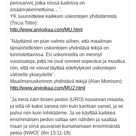
perusarvot, jotka niissä kaikissa on
sisäänrakennettuina…`:
YK suunnittelee kaikkien uskontojen yhdistämistä
(Tricia Tillin):
http://www.arvioikaa.com/MU.html
`Näyttämö on pian valmis siihen, että maailman
tämänhetkisten uskontojen yhdistävä tekijä on
tunnistettavissa. Eri uskonnoilta on mennyt
vuosisatoja, jotta ne ovat voineet sopeutua ja muuttua
niin, että ne voivat täyttää edellytykset uskontojen
väliselle ykseydelle`:
Maailmanuskonnon yhdistävä tekijä (Alan Morrison):
http://www.arvioikaa.com/MU2.html
`Ja minä näin toisen pedon (URO) nousevan maasta,
ja sillä oli kaksi sarvea niin kuin karitsan sarvet, ja se
puhui niin kuin lohikäärme. Ja se käyttää kaikkea
ensimmäisen pedon valtaa sen nähden ja saattaa
maan ja siinä asuvaiset kumartamaan ensimmäistä
petoa (NWO)` (Ilm 13:11-18).