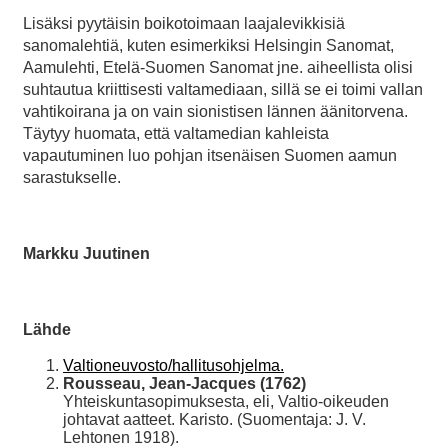
Lisäksi pyytäisin boikotoimaan laajalevikkisiä
sanomalehtiä, kuten esimerkiksi Helsingin Sanomat,
Aamulehti, Etelä-Suomen Sanomat jne. aiheellista olisi
suhtautua kriittisesti valtamediaan, sillä se ei toimi vallan
vahtikoirana ja on vain sionistisen lännen äänitorvena.
Täytyy huomata, että valtamedian kahleista
vapautuminen luo pohjan itsenäisen Suomen aamun
sarastukselle.
Markku Juutinen
Lähde
Valtioneuvosto/hallitusohjelma.
Rousseau, Jean-Jacques (1762)
Yhteiskuntasopimuksesta, eli, Valtio-oikeuden
johtavat aatteet. Karisto. (Suomentaja: J. V.
Lehtonen 1918).