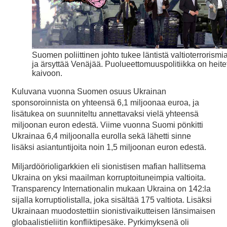
Suomen poliittinen johto tukee läntistä valtioterrorismi
ja ärsyttää Venäjää. Puolueettomuuspolitiikka on heite
kaivoon.
Kuluvana vuonna Suomen osuus Ukrainan
sponsoroinnista on yhteensä 6,1 miljoonaa euroa, ja
lisätukea on suunniteltu annettavaksi vielä yhteensä
miljoonan euron edestä. Viime vuonna Suomi pönkitti
Ukrainaa 6,4 miljoonalla eurolla sekä lähetti sinne
lisäksi asiantuntijoita noin 1,5 miljoonan euron edestä.
Miljardöörioligarkkien eli sionistisen mafian hallitsema
Ukraina on yksi maailman korruptoituneimpia valtioita.
Transparency Internationalin mukaan Ukraina on 142:la
sijalla korruptiolistalla, joka sisältää 175 valtiota. Lisäksi
Ukrainaan muodostettiin sionistivaikutteisen länsimaisen
globaalistieliitin konfliktipesäke. Pyrkimyksenä oli