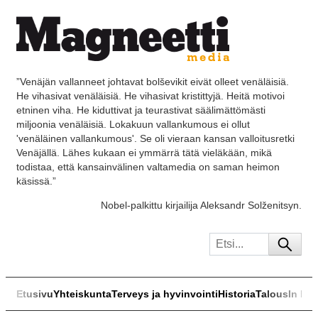
”Venäjän vallanneet johtavat bolševikit eivät olleet venäläisiä.
He vihasivat venäläisiä. He vihasivat kristittyjä. Heitä motivoi
etninen viha. He kiduttivat ja teurastivat säälimättömästi
miljoonia venäläisiä. Lokakuun vallankumous ei ollut
'venäläinen vallankumous'. Se oli vieraan kansan valloitusretki
Venäjällä. Lähes kukaan ei ymmärrä tätä vieläkään, mikä
todistaa, että kansainvälinen valtamedia on saman heimon
käsissä.”
Nobel-palkittu kirjailija Aleksandr Solženitsyn.
Etusivu
Yhteiskunta
Terveys ja hyvinvointi
Historia
Talous
In Eng