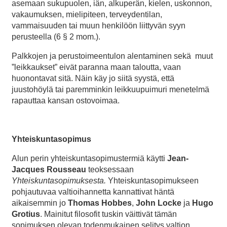
asemaan sukupuolen, iän, alkuperän, kielen, uskonnon,
vakaumuksen, mielipiteen, terveydentilan,
vammaisuuden tai muun henkilöön liittyvän syyn
perusteella (6 § 2 mom.).
Palkkojen ja perustoimeentulon alentaminen sekä muut
”leikkaukset” eivät paranna maan taloutta, vaan
huonontavat sitä. Näin käy jo siitä syystä, että
juustohöylä tai paremminkin leikkuupuimuri menetelmä
rapauttaa kansan ostovoimaa.
Yhteiskuntasopimus
Alun perin yhteiskuntasopimustermiä käytti
Jean-
Jacques Rousseau
teoksessaan
Yhteiskuntasopimuksesta.
Yhteiskuntasopimukseen
pohjautuvaa valtioihannetta kannattivat häntä
aikaisemmin jo
Thomas Hobbes
,
John Locke
ja
Hugo
Grotius
. Mainitut filosofit tuskin väittivät tämän
sopimuksen olevan todenmukainen selitys valtion