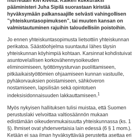
murretaan kivi kiveltä. Kaiken kukkuraksi
pääministeri Juha Sipilä suorastaan kiristää
hyväksymään palkansaajille selvästi vahingollisen
”yhteiskuntasopimuksen”, tai muuten kansan on
valmistautuminen rajuihin taloudellisiin poistoihin.
Jo ennen yhteiskuntasopimusta lietsottiin yhteiskunnan
perikatoa. Säästöohjelma suuntautui lähes täysin
yhteiskunnan köyhimpiä kohtaan. Karsinnat kohdistuivat
asuntovelallisen korkovähennysoikeuden
eliminoimiseen, työttömyysturvan puolittamiseen,
pitkäaikaistyöttömien ohjaamiseen kunnan vastuulle,
pyhäkorvauksien poistamiseen, sähköveron
nostamiseen, lapsilisän sekä opintotuen
1
indeksisidonnaisuuden lakkauttamiseen.
Myös nykyisen hallituksen tulisi muistaa, että Suomen
perustuslaki velvoittaa valtiosäännön mukaan
edistämään oikeudenmukaisuutta yhteiskunnassa (ks. 1
§). Ihmiset ovat yhdenvertaisia lain edessä (6 § 1 mom.).
Ketään ei saa ilman hyväksyttävää perustetta asettaa eri