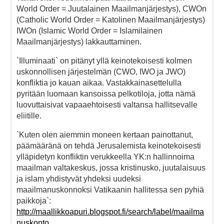
World Order = Juutalainen Maailmanjärjestys), CWOn
(Catholic World Order = Katolinen Maailmanjärjestys)
IWOn (Islamic World Order = Islamilainen
Maailmanjärjestys) lakkauttaminen.
`Illuminaati` on pitänyt yllä keinotekoisesti kolmen
uskonnollisen järjestelmän (CWO, IWO ja JWO)
konfliktia jo kauan aikaa. Vastakkainasettelulla
pyritään luomaan kansoissa pelkotiloja, jotta nämä
luovuttaisivat vapaaehtoisesti valtansa hallitsevalle
eliitille.
`Kuten olen aiemmin moneen kertaan painottanut,
päämääränä on tehdä Jerusalemista keinotekoisesti
ylläpidetyn konfliktin verukkeella YK:n hallinnoima
maailman valtakeskus, jossa kristinusko, juutalaisuus
ja islam yhdistyvät yhdeksi uudeksi
maailmanuskonnoksi Vatikaanin hallitessa sen pyhiä
paikkoja`:
http://maallikkoapuri.blogspot.fi/search/label/maailma
nuskonto