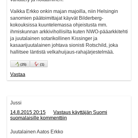
Vaikka Erkko onkin majan majoilla, niin Helsingin
sanomien päätoimittajat käyvät Bilderberg-
kokouksissa kuuntelemassa ohjeistusta mm.
ihmiskunnan arkkivihollisilta kuten NWO-pääarkkitehti
ja juutalainen sotarikollinen Kissinger ja
kasaarijuutalainen johtava sionisti Rotschild, joka
hallitsee läntistä velkahuijaus-rahajärjestelmää.
(
25
)
(
1
)
Vastaa
Jussi
14.8.2015 20:15
Vastaus käyttäjän Suomi
suomalaisille kommenttiin
Juutalainen Aatos Erkko