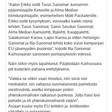
”Aatos Erkko soitti Turun Sanomat -konsernin
pääomistajille Ketosille ja Alma Median
toimitusjohtajalle, esimiehelleni Matti Packalenille.
Erkko esitti kysymyksen, voisivatko kaikki nämä
lehdet, Turun Sanomat, Salon Seudun Sanomat,
Alma Median Aamulehti, Iltalehti, Kauppalehti,
Satakunnan Kansa, Lapin Kansa ja sitten Helsingin
Sanomat ja Ilta-Sanomat tehdä koko sivun kampanjan
EU-jäsenyyden puolesta”, kirjoitti Ilta-Sanomat
Karhuvaaran sanoneen porilaisyleisön edessä.
Näin olikin myös tapahtunut. Päätöstään Karhuvaara
piti kuitenkin pahana erehdyksenä.
”Vaikka se olikin vaan ilmoitus, niin siinä isot
mediatalot, siis valtaosa suomalaisesta painetusta
viestinnästä, asettui kimppaan jonkin
yhteiskunnallisen ratkaisun puolesta. Juttu haisi tosi
pahalle ja oli yhteiskunnallisesti väärin”.
Asiaan kuului myös EU-kritiikin ja -kriitikoiden
vähättely ja nolaaminen.