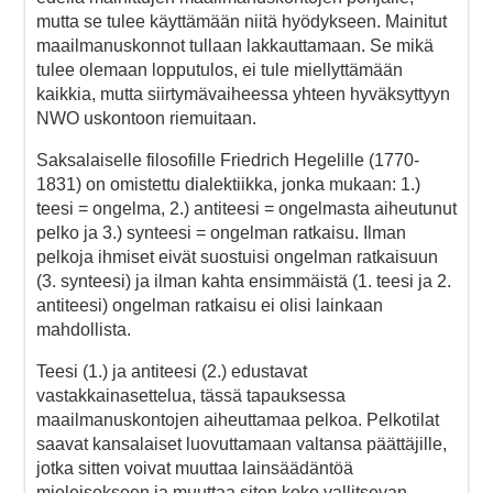
mutta se tulee käyttämään niitä hyödykseen. Mainitut
maailmanuskonnot tullaan lakkauttamaan. Se mikä
tulee olemaan lopputulos, ei tule miellyttämään
kaikkia, mutta siirtymävaiheessa yhteen hyväksyttyyn
NWO uskontoon riemuitaan.
Saksalaiselle filosofille Friedrich Hegelille (1770-
1831) on omistettu dialektiikka, jonka mukaan: 1.)
teesi = ongelma, 2.) antiteesi = ongelmasta aiheutunut
pelko ja 3.) synteesi = ongelman ratkaisu. Ilman
pelkoja ihmiset eivät suostuisi ongelman ratkaisuun
(3. synteesi) ja ilman kahta ensimmäistä (1. teesi ja 2.
antiteesi) ongelman ratkaisu ei olisi lainkaan
mahdollista.
Teesi (1.) ja antiteesi (2.) edustavat
vastakkainasettelua, tässä tapauksessa
maailmanuskontojen aiheuttamaa pelkoa. Pelkotilat
saavat kansalaiset luovuttamaan valtansa päättäjille,
jotka sitten voivat muuttaa lainsäädäntöä
mieleisekseen ja muuttaa siten koko vallitsevan