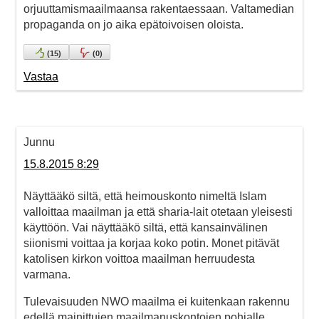
orjuuttamismaailmaansa rakentaessaan. Valtamedian
propaganda on jo aika epätoivoisen oloista.
(
15
)
(
0
)
Vastaa
Junnu
15.8.2015 8:29
Näyttääkö siltä, että heimouskonto nimeltä Islam
valloittaa maailman ja että sharia-lait otetaan yleisesti
käyttöön. Vai näyttääkö siltä, että kansainvälinen
siionismi voittaa ja korjaa koko potin. Monet pitävät
katolisen kirkon voittoa maailman herruudesta
varmana.
Tulevaisuuden NWO maailma ei kuitenkaan rakennu
edellä mainittujen maailmanuskontojen pohjalle,