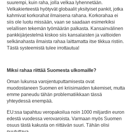
suurempi, kuin raha, jolla velkaa lyhennetään.
Velkakierteestä hyötyvät globaalit yksityiset pankit, jotka
kahmivat korkorahat ilmaisena rahana. Korkorahaa ei
siis ole luotu missään, vaan se saadaan esimerkiksi
velallisen tekemän työmäärän palkasta. Kansainvälinen
pankkijärjestelmä kiskoo siis kansalaisten ja valtioiden
selkänahasta ilmaista rahaa laittamatta itse tikkua ristiin.
Tästä systeemistä tulee irrottautua!
Miksi rahaa riittää Suomesta ulkomaille?
Oman lukunsa varojentuputtamisesta ovat
muodostaneen Suomen eri kriisimaiden tukemiset, mutta
emme paneudu tähän problematiikkaan tässä
yhteydessä enempää.
EU:ssa tapahtuu veropakoilua noin 1000 miljardin euron
edestä vuodessa verovaroista. Varmaan myös Suomen
osuus tästä kakusta on riittävän suuri. Tähän olisi
puututtava.