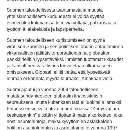
Suomen taloudellisesta taantumasta ja muusta
yhteiskunnallisesta kurjuudesta ei voida syyttää
esimerkiksi kotimaassa toimivia yrittäjiä, palkansaajia,
työttömiä, eläkeläisiä ja lapsiperheitä.
Suomen taloudelliseen kurjistumiseen on syynä
virallisen Suomen ja sen poliittisen johdon antautuminen
ylikansallisen jättiläiskorporaatioiden ja globaalien
pankkiirieliitin lypsettäväksi. Ihmisten tuottamat rikkaudet
ja kansallinen varallisuus luovutetaan ulkomaiseen
omistukseen. Globaali eliitti tietää, että lypsettävää
lehmää ei kannata myydä teuraaksi. Ainakaan vielä.
Suomi ajautui jo vuonna 2008 taloudelliseen
matalasuhdanteeseen globaalin finanssikriisin
seurauksena, mutta kuitenkaan tätä ei luokitella lamaksi.
Finanssikriisin syitä olivat muun muassa ”Yhdysvaltain
keskuspankin” pitkään ylläpitämä matala korkotaso, joka
nosti asuntohintoja, maksukyvyttömien asiakkaiden
holtiton asuntoluototus ja asuntolainoille vuonna 1997