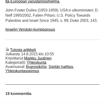
Itä-Euroopan varustamisohjelma
John Foster Dulles (1953-1959). USA:n ulkoministeri; D.
Neff 1995/2002, Fallen Pillars: U.S. Policy Towards
Palestine and Israel Since 1945, s. 99; Duke 2003, 143.
Israelin Venäjän-kumppanuus
Tulosta artikkeli
Julkaistu
14.8.2015 klo 10:55
Kirjoittanut
Markku Juutinen
Kategoria(t):
Yhteiskunta
Avainsanat:
finanssikriisi
,
Sipilän hallitus
,
Yhteiskuntasopimus
19 kommenttia