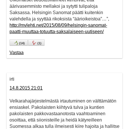
äärivasemmisto mellakoi ja sytytti tulipaloja
Saksassa. Helsingin Sanomat päätti kuitenkin
valehdella ja syyttää rikoksista “äärioikeistoa”…”,
http://mvlehti.net/2015/08/09/helsingin-sanomat-
paatti-muuttaa-totuutta-saksalaiseen-uutiseen/
(
14
)
(
1
)
Vastaa
irti
14.8.2015 21:01
Velkarahajärjestelmästä irtautuminen on välttämätön
ensiaskel. Pakolaisten kiihtyvä tulva ja kuntien
pakolaisten pakkovastaanotosta vaahtoaminen
osoittaa, että siionisteille ja heidä kätyreilleen
Suomessa alkaa tulla ilmeisesti kiire hajoita ja hallitse