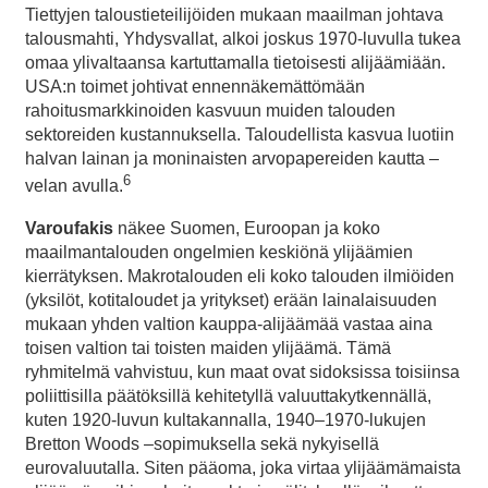
Tiettyjen taloustieteilijöiden mukaan maailman johtava
talousmahti, Yhdysvallat, alkoi joskus 1970-luvulla tukea
omaa ylivaltaansa kartuttamalla tietoisesti alijäämiään.
USA:n toimet johtivat ennennäkemättömään
rahoitusmarkkinoiden kasvuun muiden talouden
sektoreiden kustannuksella. Taloudellista kasvua luotiin
halvan lainan ja moninaisten arvopapereiden kautta –
6
velan avulla.
Varoufakis
näkee Suomen, Euroopan ja koko
maailmantalouden ongelmien keskiönä ylijäämien
kierrätyksen. Makrotalouden eli koko talouden ilmiöiden
(yksilöt, kotitaloudet ja yritykset) erään lainalaisuuden
mukaan yhden valtion kauppa-alijäämää vastaa aina
toisen valtion tai toisten maiden ylijäämä. Tämä
ryhmitelmä vahvistuu, kun maat ovat sidoksissa toisiinsa
poliittisilla päätöksillä kehitetyllä valuuttakytkennällä,
kuten 1920-luvun kultakannalla, 1940–1970-lukujen
Bretton Woods –sopimuksella sekä nykyisellä
eurovaluutalla. Siten pääoma, joka virtaa ylijäämämaista