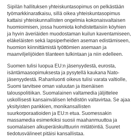
Sipilän hallituksen yhteiskuntasopimus on pelkästään
työmarkkinaratkaisu, sillä oikea yhteiskuntasopimus
kattaisi yhteiskunnallisten ongelmia kokonaisvaltaisen
huomioimisen, jossa huomiota kohdistettaisiin köyhien
ja hyvin äveriäiden muodostaman kuilun kaventamiseen,
eläkeläisten sekä lapsiperheiden aseman edistämiseen,
huomion kiinnittämistä työttömien asemaan ja
maanviljelijöiden tilanteen tulkintaan ja niin edelleen.
Suomen tulisi luopua EU:n jäsenyydestä, eurosta,
isäntämaasopimuksesta ja pysytellä kaukana Nato-
jäsenyydestä. Rahanluonti oikeus tulisi varata valtiolle,
Suomi tarvitsee oman valuutan ja itsenäisen
talouspolitiikan. Suomalainen valtamedia jäljittelee
uskollisesti kansainvälisen lehdistön valtavirtaa. Se ajaa
yksityisten pankkien, monikansallisten
suurkorporaatioiden ja EU:n etua. Suomessakin
massamedia esimerkiksi suosii maahanmuuttoa ja
suomalaisen alkuperäiskulttuurin mitätöintiä. Suuret
tiedotusvälineet pitäisi kansallistaa.