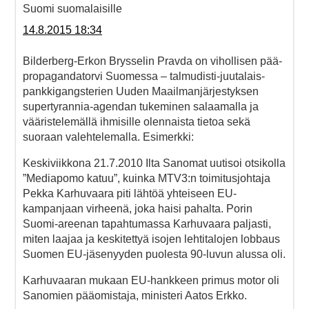
Suomi suomalaisille
14.8.2015 18:34
Bilderberg-Erkon Brysselin Pravda on vihollisen pää-
propagandatorvi Suomessa – talmudisti-juutalais-
pankkigangsterien Uuden Maailmanjärjestyksen
supertyrannia-agendan tukeminen salaamalla ja
vääristelemällä ihmisille olennaista tietoa sekä
suoraan valehtelemalla. Esimerkki:
Keskiviikkona 21.7.2010 Ilta Sanomat uutisoi otsikolla
”Mediapomo katuu”, kuinka MTV3:n toimitusjohtaja
Pekka Karhuvaara piti lähtöä yhteiseen EU-
kampanjaan virheenä, joka haisi pahalta. Porin
Suomi-areenan tapahtumassa Karhuvaara paljasti,
miten laajaa ja keskitettyä isojen lehtitalojen lobbaus
Suomen EU-jäsenyyden puolesta 90-luvun alussa oli.
Karhuvaaran mukaan EU-hankkeen primus motor oli
Sanomien pääomistaja, ministeri Aatos Erkko.