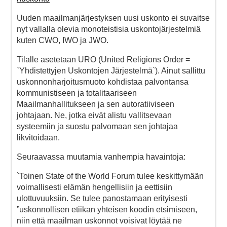
Uuden maailmanjärjestyksen uusi uskonto ei suvaitse
nyt vallalla olevia monoteistisia uskontojärjestelmiä
kuten CWO, IWO ja JWO.
Tilalle asetetaan URO (United Religions Order =
`Yhdistettyjen Uskontojen Järjestelmä`). Ainut sallittu
uskonnonharjoitusmuoto kohdistaa palvontansa
kommunistiseen ja totalitaariseen
Maailmanhallitukseen ja sen autoratiiviseen
johtajaan. Ne, jotka eivät alistu vallitsevaan
systeemiin ja suostu palvomaan sen johtajaa
likvitoidaan.
Seuraavassa muutamia vanhempia havaintoja:
`Toinen State of the World Forum tulee keskittymään
voimallisesti elämän hengellisiin ja eettisiin
ulottuvuuksiin. Se tulee panostamaan erityisesti
”uskonnollisen etiikan yhteisen koodin etsimiseen,
niin että maailman uskonnot voisivat löytää ne