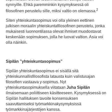
synnyille. Ehkä paremminkin kysymyksessä oli
2
filosofinen perustelu sille, miksi valtio on olemassa.
Siten yhteiskuntasopimus voi olla yleinen eettinen
julkisen moraalin yhteiskuntafilosofinen perustelu, jonka
mukaisesti luonnontilassa olevat ihmiset muodostavat
keskenään sopimuksen, jolla he luovat valtion. Asia voi
olla näinkin.
Sipilän ”yhteiskuntasopimus”
Sipilän yhteiskuntasopimus ei sisällä sitä
yhteiskunnallisfilosofista latausta kuin valistusajan
filosofien vastaava y-sopimus. Nyt
yhteiskuntasopimuksella viitataan
Juha Sipilän
ilmaisemaan poliittiseen käsitteeseen. Kysymyksessä on
Sipilän hallituksen tavoite konsensuksen
saavuttamiseksi työmarkkinakysymyksissä
työmarkkinajärjestöjen kanssa.