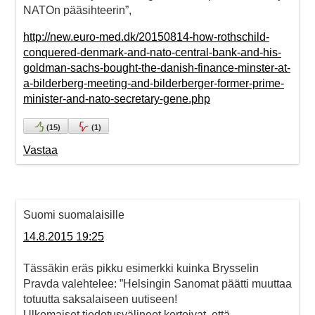
NATOn pääsihteerin”,
http://new.euro-med.dk/20150814-how-rothschild-
conquered-denmark-and-nato-central-bank-and-his-
goldman-sachs-bought-the-danish-finance-minster-at-
a-bilderberg-meeting-and-bilderberger-former-prime-
minister-and-nato-secretary-gene.php
(
15
)
(
1
)
Vastaa
Suomi suomalaisille
14.8.2015 19:25
Tässäkin eräs pikku esimerkki kuinka Brysselin
Pravda valehtelee: ”Helsingin Sanomat päätti muuttaa
totuutta saksalaiseen uutiseen!
Ulkomaiset tiedotusvälineet kertoivat, että