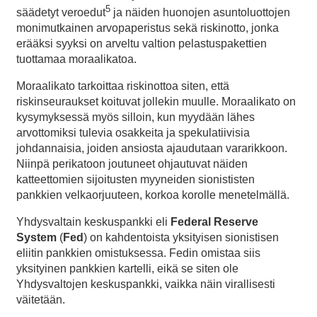
5
säädetyt veroedut
ja näiden huonojen asuntoluottojen
monimutkainen arvopaperistus sekä riskinotto, jonka
erääksi syyksi on arveltu valtion pelastuspakettien
tuottamaa moraalikatoa.
Moraalikato tarkoittaa riskinottoa siten, että
riskinseuraukset koituvat jollekin muulle. Moraalikato on
kysymyksessä myös silloin, kun myydään lähes
arvottomiksi tulevia osakkeita ja spekulatiivisia
johdannaisia, joiden ansiosta ajaudutaan vararikkoon.
Niinpä perikatoon joutuneet ohjautuvat näiden
katteettomien sijoitusten myyneiden sionististen
pankkien velkaorjuuteen, korkoa korolle menetelmällä.
Yhdysvaltain keskuspankki eli
Federal Reserve
System
(
Fed
) on kahdentoista yksityisen sionistisen
eliitin pankkien omistuksessa. Fedin omistaa siis
yksityinen pankkien kartelli, eikä se siten ole
Yhdysvaltojen keskuspankki, vaikka näin virallisesti
väitetään.