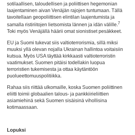
sotilaallisen, taloudellisen ja poliittisen hegemonian
laajentaminen aivan Venäjän rajojen tuntumaan. Tällä
tavoitellaan geopoliittisen elintilan laajentumista ja
7
samalla ristiriitojen lietsomista lännen ja idän välille.
Toki myös Venäjällä häärii omat sionistiset pesäkkeet.
EU ja Suomi tukevat siis valtioterrorismia, sillä miksi
muuksi yllä olevan nojalla Ukrainan hallintoa voitaisiin
kutsua. Myös USA täyttää kirkkaasti valtioterroristin
vaatimukset. Suomen pitäisi todellakin luopua
terroristien tukemisesta ja ottaa käytäntöön
puolueettomuuspolitiikka.
Rahaa siis riittää ulkomaille, koska Suomen poliittinen
eliitti toimii globaalien talous- ja pankkiirieliittien
asiamiehinä sekä Suomen sisäisinä vihollisina
kotimaassaan.
Lopuksi