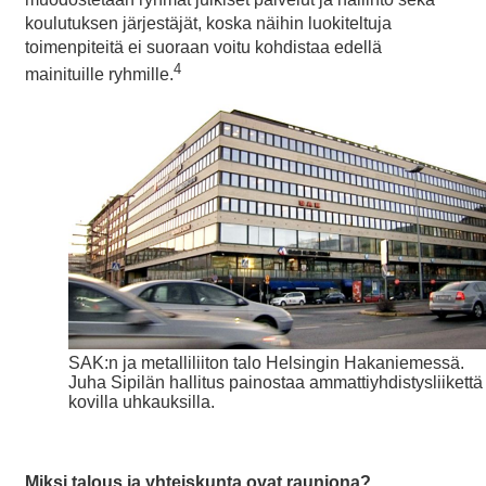
koulutuksen järjestäjät, koska näihin luokiteltuja
toimenpiteitä ei suoraan voitu kohdistaa edellä
4
mainituille ryhmille.
SAK:n ja metalliliiton talo Helsingin Hakaniemessä.
Juha Sipilän hallitus painostaa ammattiyhdistysliikettä
kovilla uhkauksilla.
Miksi talous ja yhteiskunta ovat rauniona?