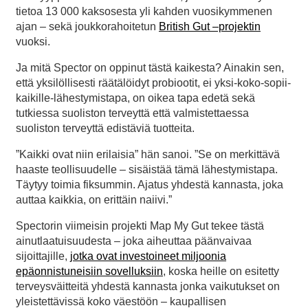
tietoa 13 000 kaksosesta yli kahden vuosikymmenen
ajan – sekä joukkorahoitetun
British Gut –projektin
vuoksi.
Ja mitä Spector on oppinut tästä kaikesta? Ainakin sen,
että yksilöllisesti räätälöidyt probiootit, ei yksi-koko-sopii-
kaikille-lähestymistapa, on oikea tapa edetä sekä
tutkiessa suoliston terveyttä että valmistettaessa
suoliston terveyttä edistäviä tuotteita.
”Kaikki ovat niin erilaisia” hän sanoi. ”Se on merkittävä
haaste teollisuudelle – sisäistää tämä lähestymistapa.
Täytyy toimia fiksummin. Ajatus yhdestä kannasta, joka
auttaa kaikkia, on erittäin naiivi.”
Spectorin viimeisin projekti Map My Gut tekee tästä
ainutlaatuisuudesta – joka aiheuttaa päänvaivaa
sijoittajille,
jotka ovat investoineet miljoonia
epäonnistuneisiin sovelluksiin
, koska heille on esitetty
terveysväitteitä yhdestä kannasta jonka vaikutukset on
yleistettävissä koko väestöön – kaupallisen