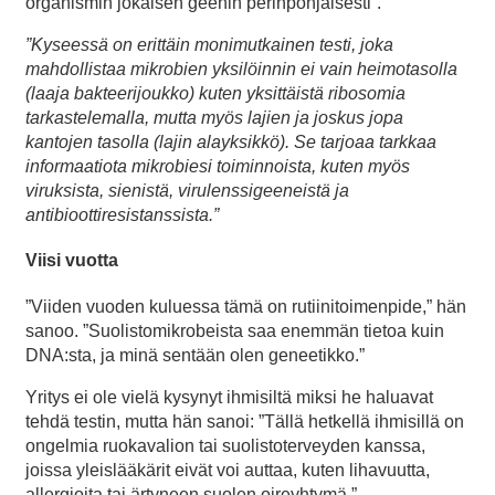
organismin jokaisen geenin perinpohjaisesti”.
”Kyseessä on erittäin monimutkainen testi, joka
mahdollistaa mikrobien yksilöinnin ei vain heimotasolla
(laaja bakteerijoukko) kuten yksittäistä ribosomia
tarkastelemalla, mutta myös lajien ja joskus jopa
kantojen tasolla (lajin alayksikkö). Se tarjoaa tarkkaa
informaatiota mikrobiesi toiminnoista, kuten myös
viruksista, sienistä, virulenssigeeneistä ja
antibioottiresistanssista.”
Viisi vuotta
”Viiden vuoden kuluessa tämä on rutiinitoimenpide,” hän
sanoo. ”Suolistomikrobeista saa enemmän tietoa kuin
DNA:sta, ja minä sentään olen geneetikko.”
Yritys ei ole vielä kysynyt ihmisiltä miksi he haluavat
tehdä testin, mutta hän sanoi: ”Tällä hetkellä ihmisillä on
ongelmia ruokavalion tai suolistoterveyden kanssa,
joissa yleislääkärit eivät voi auttaa, kuten lihavuutta,
allergioita tai ärtyneen suolen oireyhtymä.”