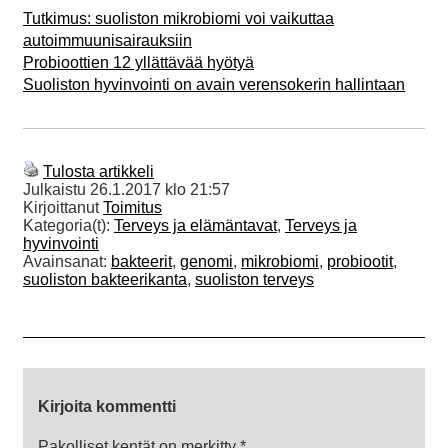
Tutkimus: suoliston mikrobiomi voi vaikuttaa
autoimmuunisairauksiin
Probioottien 12 yllättävää hyötyä
Suoliston hyvinvointi on avain verensokerin hallintaan
Tulosta artikkeli
Julkaistu
26.1.2017 klo 21:57
Kirjoittanut
Toimitus
Kategoria(t):
Terveys ja elämäntavat
,
Terveys ja
hyvinvointi
Avainsanat:
bakteerit
,
genomi
,
mikrobiomi
,
probiootit
,
suoliston bakteerikanta
,
suoliston terveys
Kirjoita kommentti
Pakolliset kentät on merkitty
*