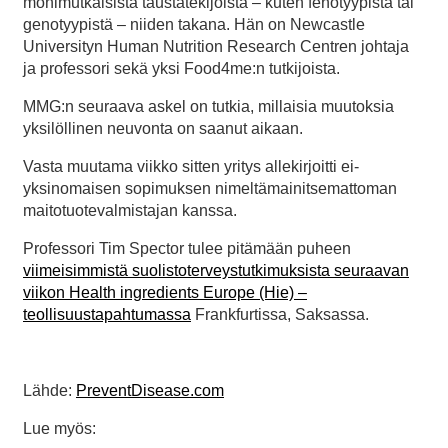
monimutkaisista taustatekijöistä – kuten fenotyypistä tai
genotyypistä – niiden takana. Hän on Newcastle
Universityn Human Nutrition Research Centren johtaja
ja professori sekä yksi Food4me:n tutkijoista.
MMG:n seuraava askel on tutkia, millaisia muutoksia
yksilöllinen neuvonta on saanut aikaan.
Vasta muutama viikko sitten yritys allekirjoitti ei-
yksinomaisen sopimuksen nimeltämainitsemattoman
maitotuotevalmistajan kanssa.
Professori Tim Spector tulee pitämään puheen
viimeisimmistä suolistoterveystutkimuksista seuraavan
viikon Health ingredients Europe (Hie) –
teollisuustapahtumassa
Frankfurtissa, Saksassa.
Lähde:
PreventDisease.com
Lue myös: