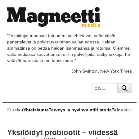
"Toimittajat tuhoavat totuuden, valehtelevat, vääristävät,
panettelevat ja polvistuvat rahan vallan edessä. Heidän
ammattinsa on pettää heidän isänmaansa ja rotunsa. Olemme
valtamediassa kasvottoman eliitin palvelijoita, sätkynukkejä; he
vetävät naruista ja me tanssimme."
John Swinton, New York Times
Etusivu
Yhteiskunta
Terveys ja hyvinvointi
Historia
Talous
In Eng
Yksilöidyt probiootit – viidessä