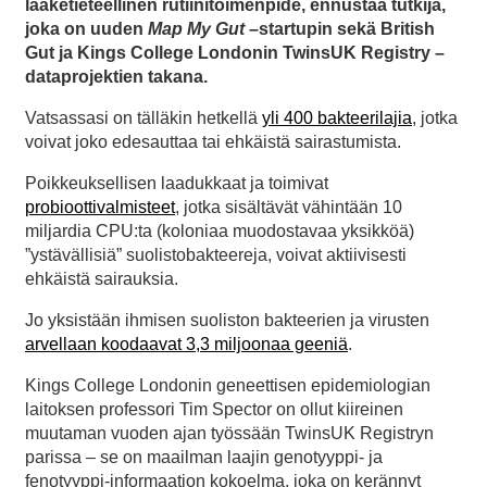
lääketieteellinen rutiinitoimenpide, ennustaa tutkija,
joka on uuden
Map My Gut
–startupin sekä British
Gut ja Kings College Londonin TwinsUK Registry –
dataprojektien takana.
Vatsassasi on tälläkin hetkellä
yli 400 bakteerilajia
, jotka
voivat joko edesauttaa tai ehkäistä sairastumista.
Poikkeuksellisen laadukkaat ja toimivat
probioottivalmisteet
, jotka sisältävät vähintään 10
miljardia CPU:ta (koloniaa muodostavaa yksikköä)
”ystävällisiä” suolistobakteereja, voivat aktiivisesti
ehkäistä sairauksia.
Jo yksistään ihmisen suoliston bakteerien ja virusten
arvellaan koodaavat 3,3 miljoonaa geeniä
.
Kings College Londonin geneettisen epidemiologian
laitoksen professori Tim Spector on ollut kiireinen
muutaman vuoden ajan työssään TwinsUK Registryn
parissa – se on maailman laajin genotyyppi- ja
fenotyyppi-informaation kokoelma, joka on kerännyt