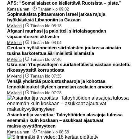
AFS: “Somalialaiset on kiellettävä Ruotsista – piste.”
Kansalainen
|
Tänään klo 09:02
Sopimuksista piittaamaton Israel jatkaa rajuja
hyökkäyksiä Libanoniin ja Gazaan
MV-lehti
|
Tänään klo 08:18
Afgaani murhasi ja paloitteli siirtolaisagendan
vapaaehtoisen aktivistin
MV-lehti
|
Tänään klo 08:04
Ceutaan hyökänneiden siirtolaisten joukossa ainakin
tusina karkotettua äärimielistä islamistia
MV-lehti
|
Tänään klo 07:46
Ukrainan Yhdysvaltojen suurlähettilästä vastaan nostettu
rikossyytteitä korruptiosta
MV-lehti
|
Tänään klo 07:35
Venäjä yhdistää puolustushaaroja ja kohottaa
lennokkijoukot täyteen armeijan aselajien arvoon
MV-lehti
|
Tänään klo 07:28
Asiantuntija varoittaa: Taloyhtiöiden alasajoja tulossa
enemmän kuin koskaan – asukkaat ajautuvat
maksukyvyttömyyteen
Kansalainen
|
Tänään klo 06:58