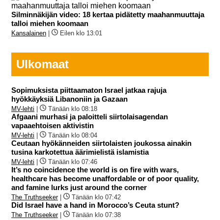
Silminnäkijän video: 18 kertaa pidätetty maahanmuuttaja
talloi miehen koomaan
Kansalainen
|
Eilen klo 13:01
Ulkomaat
Sopimuksista piittaamaton Israel jatkaa rajuja
hyökkäyksiä Libanoniin ja Gazaan
MV-lehti
|
Tänään klo 08:18
Afgaani murhasi ja paloitteli siirtolaisagendan
vapaaehtoisen aktivistin
MV-lehti
|
Tänään klo 08:04
Ceutaan hyökänneiden siirtolaisten joukossa ainakin
tusina karkotettua äärimielistä islamistia
MV-lehti
|
Tänään klo 07:46
It’s no coincidence the world is on fire with wars,
healthcare has become unaffordable or of poor quality,
and famine lurks just around the corner
The Truthseeker
|
Tänään klo 07:42
Did Israel have a hand in Morocco’s Ceuta stunt?
The Truthseeker
|
Tänään klo 07:38