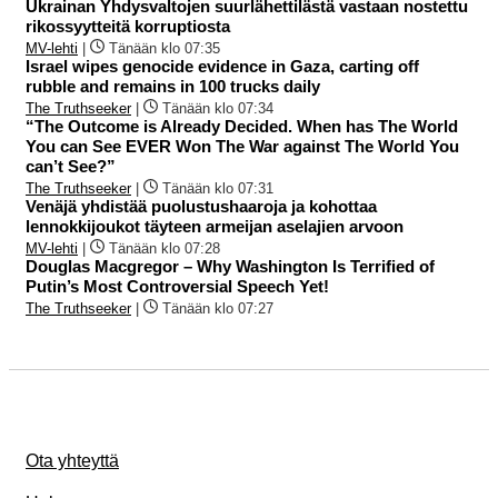
Ukrainan Yhdysvaltojen suurlähettilästä vastaan nostettu
rikossyytteitä korruptiosta
MV-lehti
|
Tänään klo 07:35
Israel wipes genocide evidence in Gaza, carting off
rubble and remains in 100 trucks daily
The Truthseeker
|
Tänään klo 07:34
“The Outcome is Already Decided. When has The World
You can See EVER Won The War against The World You
can’t See?”
The Truthseeker
|
Tänään klo 07:31
Venäjä yhdistää puolustushaaroja ja kohottaa
lennokkijoukot täyteen armeijan aselajien arvoon
MV-lehti
|
Tänään klo 07:28
Douglas Macgregor – Why Washington Is Terrified of
Putin’s Most Controversial Speech Yet!
The Truthseeker
|
Tänään klo 07:27
Ota yhteyttä