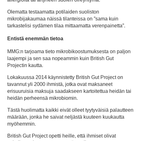
Olematta testaamatta potilaiden suoliston
mikrobijakaumaa näissä tilanteissa on ”sama kuin
tarkastelisi sydämen tilaa mittaamatta verenpainetta”.
Entistä enemmän tietoa
MMG:n tarjoama tieto mikrobikoostumuksesta on paljon
laajempi ja sen saa nopeammin kuin British Gut
Projectin kautta.
Lokakuussa 2014 käynnistetty British Gut Project on
tavannut yli 2000 ihmistä, jotka ovat maksaneet
erisuuruisia maksuja saadakseen kartoitettua heidän tai
heidän perheensä mikrobiomin.
Tästä huolimatta kaikki eivät olleet tyytyväisiä palautteen
määrään, jonka he saivat neljästä kuuteen kuukautta
myöhemmin.
British Gut Project opetti heille, että ihmiset olivat