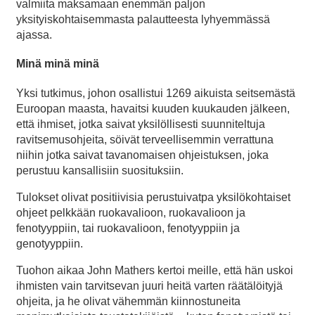
valmiita maksamaan enemmän paljon
yksityiskohtaisemmasta palautteesta lyhyemmässä
ajassa.
Minä minä minä
Yksi tutkimus, johon osallistui 1269 aikuista seitsemästä
Euroopan maasta, havaitsi kuuden kuukauden jälkeen,
että ihmiset, jotka saivat yksilöllisesti suunniteltuja
ravitsemusohjeita, söivät terveellisemmin verrattuna
niihin jotka saivat tavanomaisen ohjeistuksen, joka
perustuu kansallisiin suosituksiin.
Tulokset olivat positiivisia perustuivatpa yksilökohtaiset
ohjeet pelkkään ruokavalioon, ruokavalioon ja
fenotyyppiin, tai ruokavalioon, fenotyyppiin ja
genotyyppiin.
Tuohon aikaa John Mathers kertoi meille, että hän uskoi
ihmisten vain tarvitsevan juuri heitä varten räätälöityjä
ohjeita, ja he olivat vähemmän kiinnostuneita