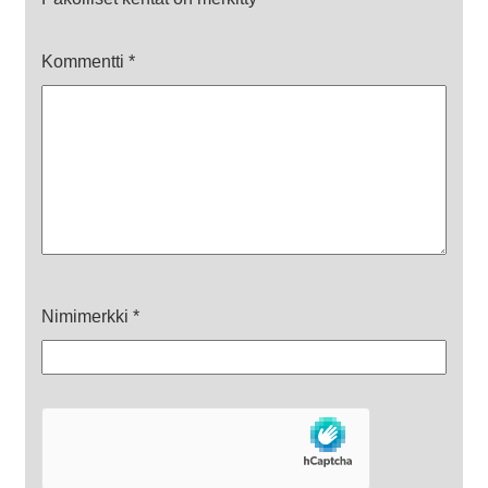
Kommentti
*
Nimimerkki
*