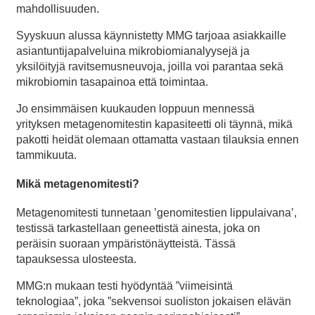
mahdollisuuden.
Syyskuun alussa käynnistetty MMG tarjoaa asiakkaille
asiantuntijapalveluina mikrobiomianalyysejä ja
yksilöityjä ravitsemusneuvoja, joilla voi parantaa sekä
mikrobiomin tasapainoa että toimintaa.
Jo ensimmäisen kuukauden loppuun mennessä
yrityksen metagenomitestin kapasiteetti oli täynnä, mikä
pakotti heidät olemaan ottamatta vastaan tilauksia ennen
tammikuuta.
Mikä metagenomitesti?
Metagenomitesti tunnetaan ’genomitestien lippulaivana’,
testissä tarkastellaan geneettistä ainesta, joka on
peräisin suoraan ympäristönäytteistä. Tässä
tapauksessa ulosteesta.
MMG:n mukaan testi hyödyntää ”viimeisintä
teknologiaa”, joka ”sekvensoi suoliston jokaisen elävän