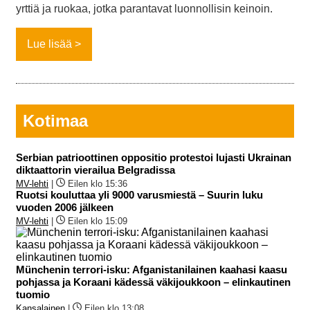
yrttiä ja ruokaa, jotka parantavat luonnollisin keinoin.
Lue lisää
Kotimaa
Serbian patrioottinen oppositio protestoi lujasti Ukrainan
diktaattorin vierailua Belgradissa
MV-lehti
|
Eilen klo 15:36
Ruotsi kouluttaa yli 9000 varusmiestä – Suurin luku
vuoden 2006 jälkeen
MV-lehti
|
Eilen klo 15:09
Münchenin terrori-isku: Afganistanilainen kaahasi kaasu
pohjassa ja Koraani kädessä väkijoukkoon – elinkautinen
tuomio
Kansalainen
|
Eilen klo 13:08