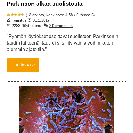
Parkinson alkaa suolistosta
(
12
arviota, keskiarvo:
4,58
/ 5 tähteä 5)
Toimitus
31.1.2017
2283 Näyttökerrat
0 Kommenttia
”Ryhmän löydökset osoittavat suolistoon Parkinsonin
taudin lähteenä, tauti ei siis liity vain aivoihin kuten
aiemmin ajateltiin.”
Lue lisää