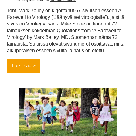
Toht. Mark Bailey on kirjoittanut 67-sivuisen esseen A
Farewell to Virology (”Jäähyväiset virologialle”), ja siitä
sivuston Viroliegy isäntä Mike Stone on koonnut 72
lainauksen kokoelman Quotations from ’A Farewell to
Virology’ by Mark Bailey, MD. Suomennan nämä 72
lainausta. Suluissa olevat sivunumerot osoittavat, miltä
alkuperäisen esseen sivulta lainaus on otettu.
Lue lisää