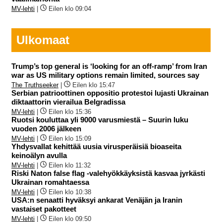
MV-lehti
|
Eilen klo 09:04
Ulkomaat
Trump’s top general is ‘looking for an off-ramp’ from Iran
war as US military options remain limited, sources say
The Truthseeker
|
Eilen klo 15:47
Serbian patrioottinen oppositio protestoi lujasti Ukrainan
diktaattorin vierailua Belgradissa
MV-lehti
|
Eilen klo 15:36
Ruotsi kouluttaa yli 9000 varusmiestä – Suurin luku
vuoden 2006 jälkeen
MV-lehti
|
Eilen klo 15:09
Yhdysvallat kehittää uusia virusperäisiä bioaseita
keinoälyn avulla
MV-lehti
|
Eilen klo 11:32
Riski Naton false flag -valehyökkäyksistä kasvaa jyrkästi
Ukrainan romahtaessa
MV-lehti
|
Eilen klo 10:38
USA:n senaatti hyväksyi ankarat Venäjän ja Iranin
vastaiset pakotteet
MV-lehti
|
Eilen klo 09:50