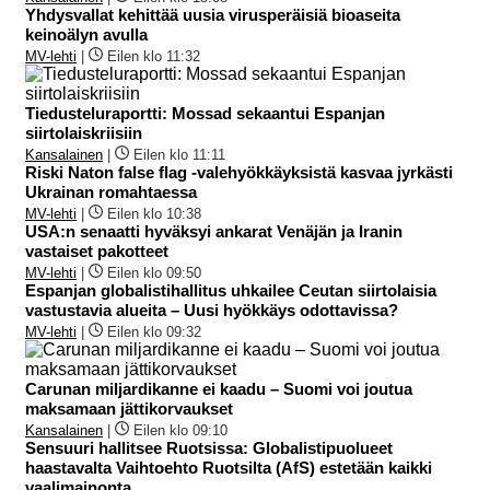
Yhdysvallat kehittää uusia virusperäisiä bioaseita
keinoälyn avulla
MV-lehti
|
Eilen klo 11:32
Tiedusteluraportti: Mossad sekaantui Espanjan
siirtolaiskriisiin
Kansalainen
|
Eilen klo 11:11
Riski Naton false flag -valehyökkäyksistä kasvaa jyrkästi
Ukrainan romahtaessa
MV-lehti
|
Eilen klo 10:38
USA:n senaatti hyväksyi ankarat Venäjän ja Iranin
vastaiset pakotteet
MV-lehti
|
Eilen klo 09:50
Espanjan globalistihallitus uhkailee Ceutan siirtolaisia
vastustavia alueita – Uusi hyökkäys odottavissa?
MV-lehti
|
Eilen klo 09:32
Carunan miljardikanne ei kaadu – Suomi voi joutua
maksamaan jättikorvaukset
Kansalainen
|
Eilen klo 09:10
Sensuuri hallitsee Ruotsissa: Globalistipuolueet
haastavalta Vaihtoehto Ruotsilta (AfS) estetään kaikki
vaalimainonta