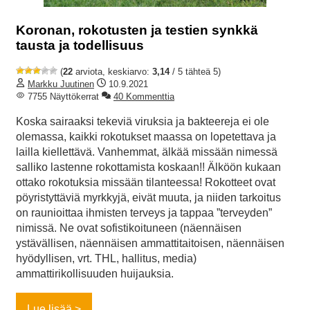
Koronan, rokotusten ja testien synkkä
tausta ja todellisuus
(
22
arviota, keskiarvo:
3,14
/ 5 tähteä 5)
Markku Juutinen
10.9.2021
7755 Näyttökerrat
40 Kommenttia
Koska sairaaksi tekeviä viruksia ja bakteereja ei ole
olemassa, kaikki rokotukset maassa on lopetettava ja
lailla kiellettävä. Vanhemmat, älkää missään nimessä
salliko lastenne rokottamista koskaan!! Älköön kukaan
ottako rokotuksia missään tilanteessa! Rokotteet ovat
pöyristyttäviä myrkkyjä, eivät muuta, ja niiden tarkoitus
on raunioittaa ihmisten terveys ja tappaa ”terveyden”
nimissä. Ne ovat sofistikoituneen (näennäisen
ystävällisen, näennäisen ammattitaitoisen, näennäisen
hyödyllisen, vrt. THL, hallitus, media)
ammattirikollisuuden huijauksia.
Lue lisää