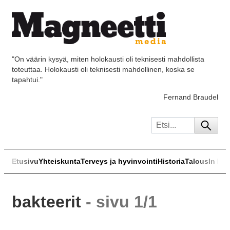
"On väärin kysyä, miten holokausti oli teknisesti mahdollista
toteuttaa. Holokausti oli teknisesti mahdollinen, koska se
tapahtui."
Fernand Braudel
Etusivu
Yhteiskunta
Terveys ja hyvinvointi
Historia
Talous
In Eng
bakteerit
- sivu 1/1