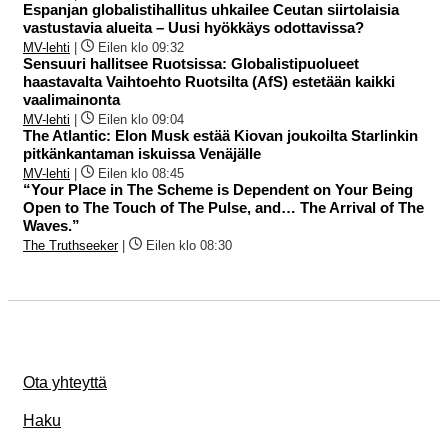
Espanjan globalistihallitus uhkailee Ceutan siirtolaisia
vastustavia alueita – Uusi hyökkäys odottavissa?
MV-lehti
|
Eilen klo 09:32
Sensuuri hallitsee Ruotsissa: Globalistipuolueet
haastavalta Vaihtoehto Ruotsilta (AfS) estetään kaikki
vaalimainonta
MV-lehti
|
Eilen klo 09:04
The Atlantic: Elon Musk estää Kiovan joukoilta Starlinkin
pitkänkantaman iskuissa Venäjälle
MV-lehti
|
Eilen klo 08:45
“Your Place in The Scheme is Dependent on Your Being
Open to The Touch of The Pulse, and… The Arrival of The
Waves.”
The Truthseeker
|
Eilen klo 08:30
Ota yhteyttä
Haku