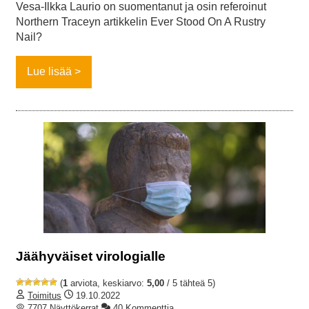
Vesa-Ilkka Laurio on suomentanut ja osin referoinut
Northern Traceyn artikkelin Ever Stood On A Rustry
Nail?
Lue lisää
Jäähyväiset virologialle
(
1
arviota, keskiarvo:
5,00
/ 5 tähteä 5)
Toimitus
19.10.2022
7707 Näyttökerrat
40 Kommenttia