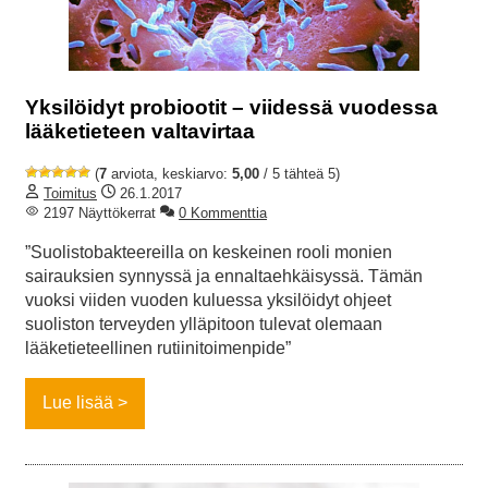
Yksilöidyt probiootit – viidessä vuodessa
lääketieteen valtavirtaa
(
7
arviota, keskiarvo:
5,00
/ 5 tähteä 5)
Toimitus
26.1.2017
2197 Näyttökerrat
0 Kommenttia
”Suolistobakteereilla on keskeinen rooli monien
sairauksien synnyssä ja ennaltaehkäisyssä. Tämän
vuoksi viiden vuoden kuluessa yksilöidyt ohjeet
suoliston terveyden ylläpitoon tulevat olemaan
lääketieteellinen rutiinitoimenpide”
Lue lisää