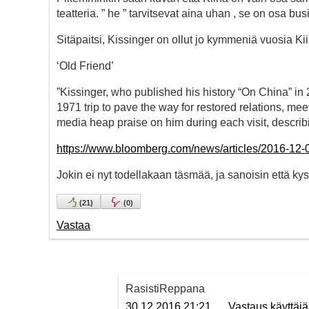
teatteria. ” he ” tarvitsevat aina uhan , se on osa bu
Sitäpaitsi, Kissinger on ollut jo kymmeniä vuosia Ki
‘Old Friend’
”Kissinger, who published his history “On China” in 
1971 trip to pave the way for restored relations, m
media heap praise on him during each visit, describ
https://www.bloomberg.com/news/articles/2016-12-02
Jokin ei nyt todellakaan täsmää, ja sanoisin että kyse
(
21
)
(
0
)
Vastaa
RasistiReppana
30.12.2016 21:21
Vastaus käyttäj