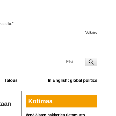
ostella."
Voltaire
Talous
In English: global politics
Kotimaa
taan
Venäläisten hakkerien tietomurto