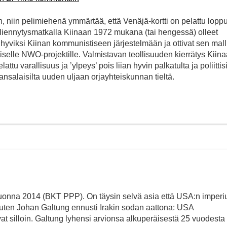
, niin pelimiehenä ymmärtää, että Venäjä-kortti on pelattu lopp
 liennytysmatkalla Kiinaan 1972 mukana (tai hengessä) olleet
ikihyviksi Kiinan kommunistiseen järjestelmään ja ottivat sen mall
tiselle NWO-projektille. Valmistavan teollisuuden kierrätys Kiin
attu varallisuus ja ’ylpeys’ pois liian hyvin palkatulta ja poliittis
kansalaisilta uuden uljaan orjayhteiskunnan tieltä.
uonna 2014 (BKT PPP). On täysin selvä asia että USA:n imperi
uten Johan Galtung ennusti Irakin sodan aattona: USA
t silloin. Galtung lyhensi arvionsa alkuperäisestä 25 vuodesta 