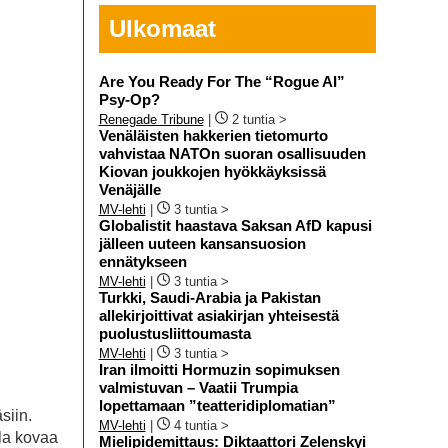
Ulkomaat
Are You Ready For The “Rogue AI”
Psy-Op?
Renegade Tribune
|
2 tuntia >
Venäläisten hakkerien tietomurto
vahvistaa NATOn suoran osallisuuden
Kiovan joukkojen hyökkäyksissä
Venäjälle
MV-lehti
|
3 tuntia >
Globalistit haastava Saksan AfD kapusi
jälleen uuteen kansansuosion
ennätykseen
MV-lehti
|
3 tuntia >
Turkki, Saudi-Arabia ja Pakistan
allekirjoittivat asiakirjan yhteisestä
puolustusliittoumasta
MV-lehti
|
3 tuntia >
Iran ilmoitti Hormuzin sopimuksen
valmistuvan – Vaatii Trumpia
lopettamaan ”teatteridiplomatian”
siin.
MV-lehti
|
4 tuntia >
lla kovaa
Mielipidemittaus: Diktaattori Zelenskyi