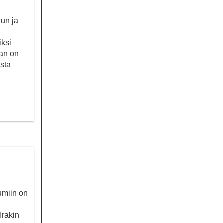
uun ja
iksi
aan on
ista
umiin on
Irakin