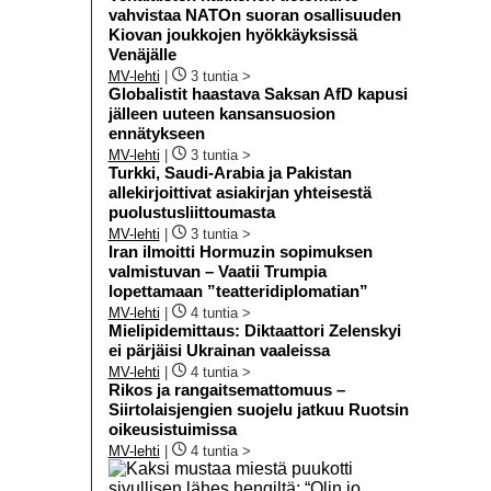
vahvistaa NATOn suoran osallisuuden
Kiovan joukkojen hyökkäyksissä
Venäjälle
MV-lehti
|
3 tuntia >
Globalistit haastava Saksan AfD kapusi
jälleen uuteen kansansuosion
ennätykseen
MV-lehti
|
3 tuntia >
Turkki, Saudi-Arabia ja Pakistan
allekirjoittivat asiakirjan yhteisestä
puolustusliittoumasta
MV-lehti
|
3 tuntia >
Iran ilmoitti Hormuzin sopimuksen
valmistuvan – Vaatii Trumpia
lopettamaan ”teatteridiplomatian”
MV-lehti
|
4 tuntia >
Mielipidemittaus: Diktaattori Zelenskyi
ei pärjäisi Ukrainan vaaleissa
MV-lehti
|
4 tuntia >
Rikos ja rangaitsemattomuus –
Siirtolaisjengien suojelu jatkuu Ruotsin
oikeusistuimissa
MV-lehti
|
4 tuntia >