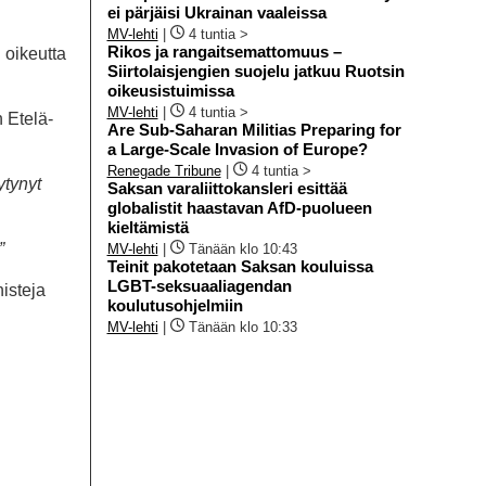
ei pärjäisi Ukrainan vaaleissa
MV-lehti
|
4 tuntia >
Rikos ja rangaitsemattomuus –
 oikeutta
Siirtolaisjengien suojelu jatkuu Ruotsin
oikeusistuimissa
MV-lehti
|
4 tuntia >
n Etelä-
Are Sub-Saharan Militias Preparing for
a Large-Scale Invasion of Europe?
Renegade Tribune
|
4 tuntia >
ytynyt
Saksan varaliittokansleri esittää
globalistit haastavan AfD-puolueen
kieltämistä
”
MV-lehti
|
Tänään klo 10:43
Teinit pakotetaan Saksan kouluissa
LGBT-seksuaaliagendan
nisteja
koulutusohjelmiin
MV-lehti
|
Tänään klo 10:33