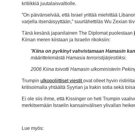
kritiikkiä juutalaisvaltiolle.
”On päivänselvää, että Israel yrittää miehittää Liban
varjella itsenäisyyttään,” suurlähettiläs Wu Zexian tiivi
Tänä kesänä japanilainen The Diplomat puolestaan
Kiinan meren kiistaan ja Israelin rikoksiin:
”
Kiina on pyrkinyt vahvistamaan Hamasin kansa
määrittelemästä Hamasia terroristijärjestöksi.
2006 Kiina toivotti Hamasin ulkoministerin Pekin
Trumpin
ulkopoliittiset viestit
ovat olleet hyvin ristiri
kritisoimalla yhtäältä Syyrian ja Irakin sotia sekä toi
Ei ole siis ihme, että Kissinger on heti Trumpin vaaliv
merkitsemään Israelin kansainvälisen ylivallan heike
Lue myös: