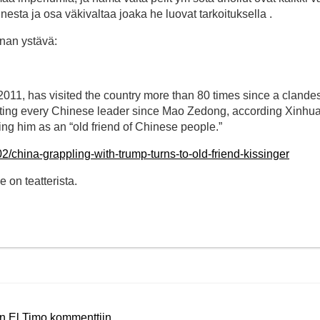
sinesta ja osa väkivaltaa joaka he luovat tarkoituksella .
inan ystävä:
2011, has visited the country more than 80 times since a clande
eeting every Chinese leader since Mao Zedong, according Xinhua
ing him as an “old friend of Chinese people.”
/china-grappling-with-trump-turns-to-old-friend-kissinger
 on teatterista.
än El Timo kommenttiin