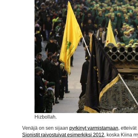
Hizbollah.
Venäjä on sen sijaan
pyrkinyt varmistamaan
, etteivä
Sionistit raivostuivat esimerkiksi 2012
, koska Kiina m