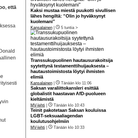
oo, että
Kaksi mustaa miestä puukotti sivullisen
lähes hengiltä: “Olin jo hyväksynyt
kuolemani”
uksessa
Kansalainen
|
5 tuntia >
 Donald
allinen
Transsukupuolinen hautausurakoitsija
syytettynä testamenttihuijauksesta –
hautaustoimistosta löytyi ihmisten
me
elimiä
ityisesti
Kansalainen
|
Tänään klo 11:06
Saksan varaliittokansleri esittää
globalistit haastavan AfD-puolueen
kieltämistä
yvin
MV-lehti
|
Tänään klo 10:43
Teinit pakotetaan Saksan kouluissa
LGBT-seksuaaliagendan
nut
koulutusohjelmiin
MV-lehti
|
Tänään klo 10:33