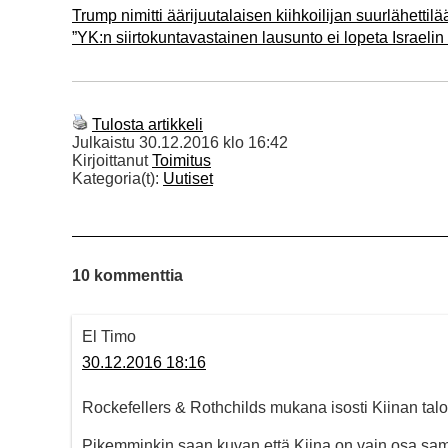
Trump nimitti äärijuutalaisen kiihkoilijan suurlähettilä
”YK:n siirtokuntavastainen lausunto ei lopeta Israelin 
Tulosta artikkeli
Julkaistu
30.12.2016 klo 16:42
Kirjoittanut
Toimitus
Kategoria(t):
Uutiset
10 kommenttia
El Timo
30.12.2016 18:16
Rockefellers & Rothchilds mukana isosti Kiinan talou
Pikemminkin saan kuvan että Kiina on vain osa samaa