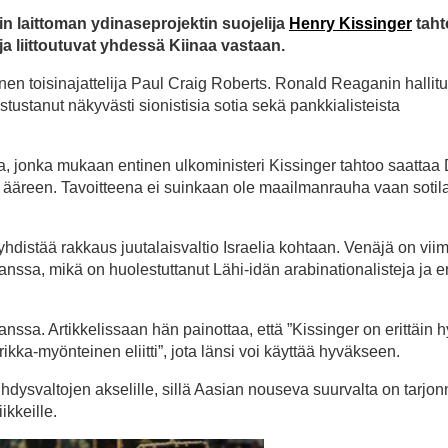
in laittoman ydinaseprojektin suojelija
Henry Kissinger
taht
 ja liittoutuvat yhdessä Kiinaa vastaan.
nen toisinajattelija Paul Craig Roberts. Ronald Reaganin hallit
tustanut näkyvästi sionistisia sotia sekä pankkialisteista
, jonka mukaan entinen ulkoministeri Kissinger tahtoo saattaa
ääreen. Tavoitteena ei suinkaan ole maailmanrauha vaan sotila
yhdistää rakkaus juutalaisvaltio Israelia kohtaan. Venäjä on vii
kanssa, mikä on huolestuttanut Lähi-idän arabinationalisteja ja er
nssa. Artikkelissaan hän painottaa, että ”Kissinger on erittäin h
ikka-myönteinen eliitti”, jota länsi voi käyttää hyväkseen.
Yhdysvaltojen akselille, sillä Aasian nouseva suurvalta on tarjon
ikkeille.