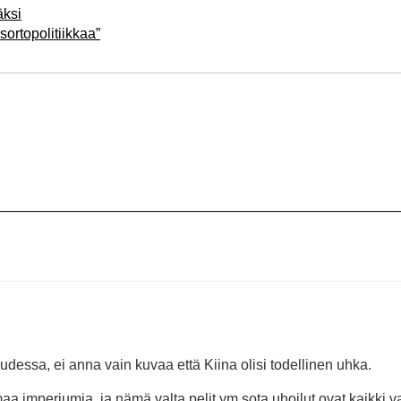
äksi
sortopolitiikkaa”
dessa, ei anna vain kuvaa että Kiina olisi todellinen uhka.
 imperiumia, ja nämä valta pelit ym sota uhoilut ovat kaikki v