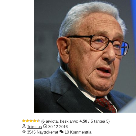
(
6
arviota, keskiarvo:
4,50
/ 5 tähteä 5)
Toimitus
30.12.2016
3545 Näyttökerrat
10 Kommenttia