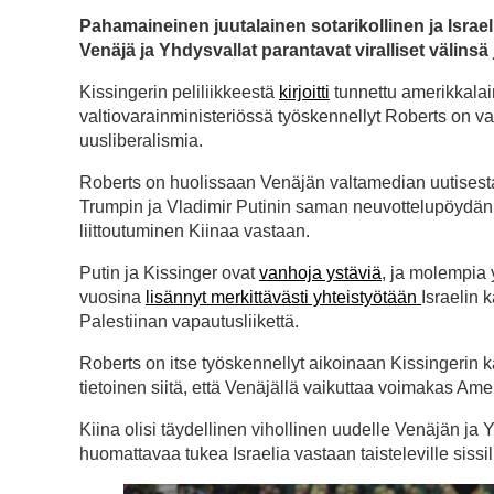
Pahamaineinen juutalainen sotarikollinen ja Israel
Venäjä ja Yhdysvallat parantavat viralliset välinsä
Kissingerin peliliikkeestä
kirjoitti
tunnettu amerikkalai
valtiovarainministeriössä työskennellyt Roberts on vas
uusliberalismia.
Roberts on huolissaan Venäjän valtamedian uutisesta
Trumpin ja Vladimir Putinin saman neuvottelupöydän 
liittoutuminen Kiinaa vastaan.
Putin ja Kissinger ovat
vanhoja ystäviä
, ja molempia 
vuosina
lisännyt merkittävästi yhteistyötään
Israelin 
Palestiinan vapautusliikettä.
Roberts on itse työskennellyt aikoinaan Kissingerin ka
tietoinen siitä, että Venäjällä vaikuttaa voimakas Amer
Kiina olisi täydellinen vihollinen uudelle Venäjän ja 
huomattavaa tukea Israelia vastaan taisteleville sissili