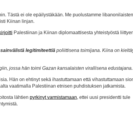
onin. Tästä ei ole epäilystäkään. Me puolustamme libanonilaisten
sti Kiinan linjan.
kirjoitti
Palestiinan ja Kiinan diplomaattisesta yhteistyöstä liittye
invälistä legitimiteettiä
poliittisena toimijana. Kiina on kieltä
giin, jossa hän toimi Gazan kansalaisten virallisena edustajana.
itaisia. Hän on ehtinyt sekä ihastuttamaan että vihastuttamaan sio
saalta vaatimalla Palestiinan etnisen puhdistuksen jatkamista.
oitosta lähtien
pyrkinyt varmistamaan
, ettei uusi presidentti tule
ntymistä.