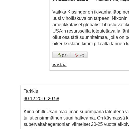
Vaikka Kissinger on ikivanha jäppinen
uusi viholliskuva on tarpeen. Nixonin
amerikkalaiset globalistit ihastuivat 
USA:n resursseilla toteutettavalla län
ollut osa tätä suunnitelmaa, jolla on pel
oikeuksistaan kiinni pitäviltä lännen 
(
11
)
(
0
)
Vastaa
Tarkkis
30.12.2016 20:58
Kiina ohitti Usan maailman suurimpana taloutena v
tullut ensimmäinen suuri halkeama. On käymässä k
supervaltahegemonian viimeiset 20-25 vuotta alkoiva