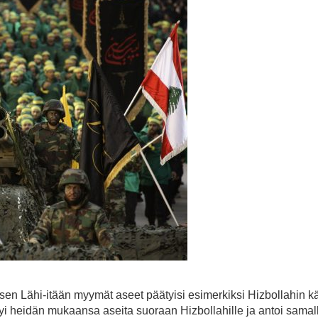
t sen Lähi-itään myymät aseet päätyisi esimerkiksi Hizbollahin kä
yi heidän mukaansa aseita suoraan Hizbollahille ja antoi sama