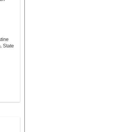
stine
. State