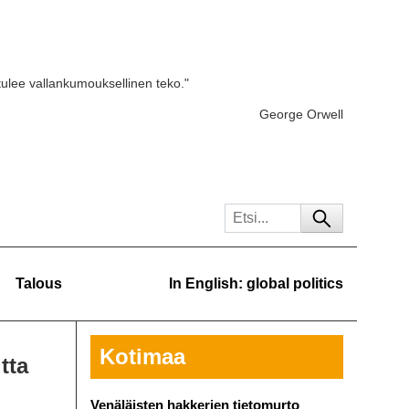
tulee vallankumouksellinen teko."
George Orwell
Talous
In English: global politics
Kotimaa
tta
Venäläisten hakkerien tietomurto