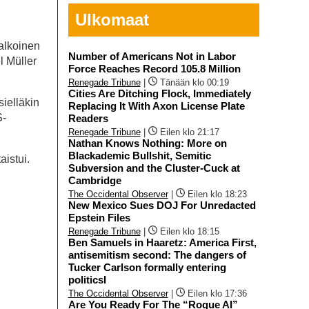
Ulkomaat
valkoinen
Number of Americans Not in Labor
l Müller
Force Reaches Record 105.8 Million
Renegade Tribune
|
Tänään klo 00:19
Cities Are Ditching Flock, Immediately
ielläkin
Replacing It With Axon License Plate
S-
Readers
Renegade Tribune
|
Eilen klo 21:17
Nathan Knows Nothing: More on
Blackademic Bullshit, Semitic
istui.
Subversion and the Cluster-Cuck at
Cambridge
The Occidental Observer
|
Eilen klo 18:23
New Mexico Sues DOJ For Unredacted
Epstein Files
Renegade Tribune
|
Eilen klo 18:15
Ben Samuels in Haaretz: America First,
antisemitism second: The dangers of
Tucker Carlson formally entering
politicsI
The Occidental Observer
|
Eilen klo 17:36
Are You Ready For The “Rogue AI”