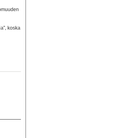
ttomuuden
ia”, koska