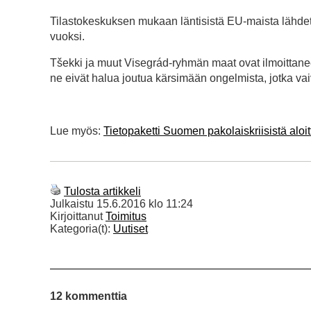
Tilastokeskuksen mukaan läntisistä EU-maista lähdetä
vuoksi.
Tšekki ja muut Visegrád-ryhmän maat ovat ilmoittaneet
ne eivät halua joutua kärsimään ongelmista, jotka va
Lue myös:
Tietopaketti Suomen pakolaiskriisistä aloitt
Tulosta artikkeli
Julkaistu
15.6.2016 klo 11:24
Kirjoittanut
Toimitus
Kategoria(t):
Uutiset
12 kommenttia