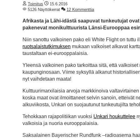
Toimitus
15.6.2016
5126 Näyttökerrat
12 Kommenttia
Afrikasta ja Lähi-idästä saapuvat tunkeutujat ov
pakenevat monikulttuurista Länsi-Eurooppaa esime
Niin sanottu valkoinen pako eli White Flight on tutt
ruotsalaistutkimuksen
mukaan valkoiset alkavat kartta
taustaltaan ei-eurooppalaisia.
Yleensä valkoinen pako tarkoittaa sitä, että valkoise
kaupunginosaan. Viime syksyllä alkanut historiallise
nyt vaihdetaan maata!
Kulttuurimarxilaisia arvoja markkinoiva valtavirtaine
koska maat ovat ilmoittaneet selvin sanoin, etteivät n
alkuviikosta, Unkari on suojautunut tunkeutujilta teho
Tehokkaan rajapolitiikan vuoksi
Unkari houkuttelee
ny
valkoisia ja nuoria eurooppalaisia.
Saksalainen Bayerischer Rundfunk –radioasema haastatt