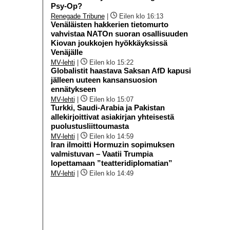
Psy-Op?
Renegade Tribune
|
Eilen klo 16:13
Venäläisten hakkerien tietomurto
vahvistaa NATOn suoran osallisuuden
Kiovan joukkojen hyökkäyksissä
Venäjälle
MV-lehti
|
Eilen klo 15:22
Globalistit haastava Saksan AfD kapusi
jälleen uuteen kansansuosion
ennätykseen
MV-lehti
|
Eilen klo 15:07
Turkki, Saudi-Arabia ja Pakistan
allekirjoittivat asiakirjan yhteisestä
puolustusliittoumasta
MV-lehti
|
Eilen klo 14:59
Iran ilmoitti Hormuzin sopimuksen
valmistuvan – Vaatii Trumpia
lopettamaan ”teatteridiplomatian”
MV-lehti
|
Eilen klo 14:49