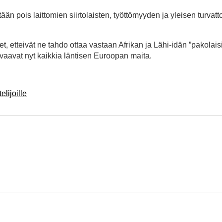
än pois laittomien siirtolaisten, työttömyyden ja yleisen turva
, etteivät ne tahdo ottaa vastaan Afrikan ja Lähi-idän ”pakolais
ivaavat nyt kaikkia läntisen Euroopan maita.
elijoille