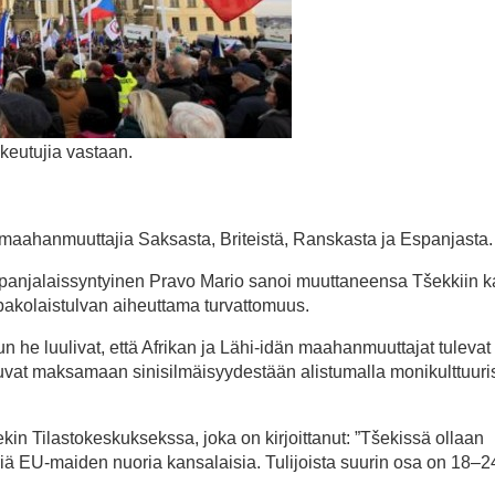
keutujia vastaan.
 maahanmuuttajia Saksasta, Briteistä, Ranskasta ja Espanjasta.
spanjalaissyntyinen Pravo Mario sanoi muuttaneensa Tšekkiin 
pakolaistulvan aiheuttama turvattomuus.
n he luulivat, että Afrikan ja Lähi-idän maahanmuuttajat tulevat
vat maksamaan sinisilmäisyydestään alistumalla monikulttuuri
n Tilastokeskuksekssa, joka on kirjoittanut: ”Tšekissä ollaan
äriä EU-maiden nuoria kansalaisia. Tulijoista suurin osa on 18–2