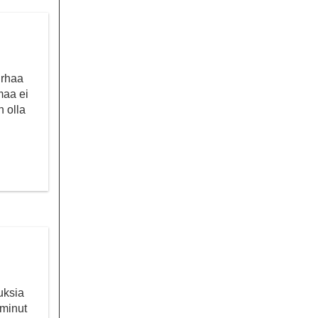
urhaa
maa ei
n olla
uksia
 minut