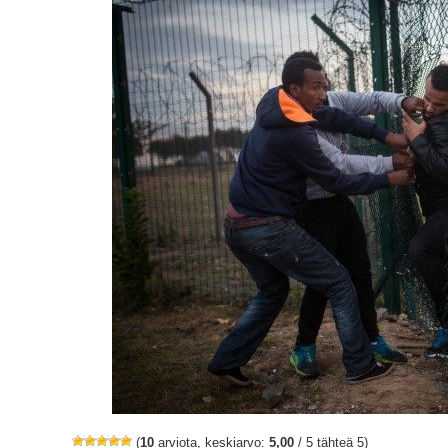
(
10
arviota, keskiarvo:
5,00
/ 5 tähteä 5)