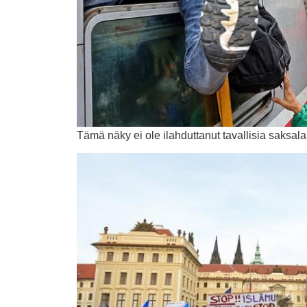
Tämä näky ei ole ilahduttanut tavallisia saksalai