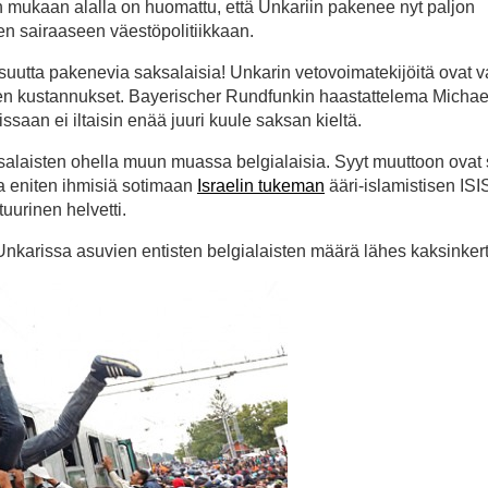
n mukaan alalla on huomattu, että Unkariin pakenee nyt paljon
sen sairaaseen väestöpolitiikkaan.
isuutta pakenevia saksalaisia! Unkarin vetovoimatekijöitä ovat 
ämisen kustannukset. Bayerischer Rundfunkin haastattelema Michae
saan ei iltaisin enää juuri kuule saksan kieltä.
laisten ohella muun muassa belgialaisia. Syyt muuttoon ovat s
na eniten ihmisiä sotimaan
Israelin tukeman
ääri-islamistisen ISI
tuurinen helvetti.
karissa asuvien entisten belgialaisten määrä lähes kaksinkerta