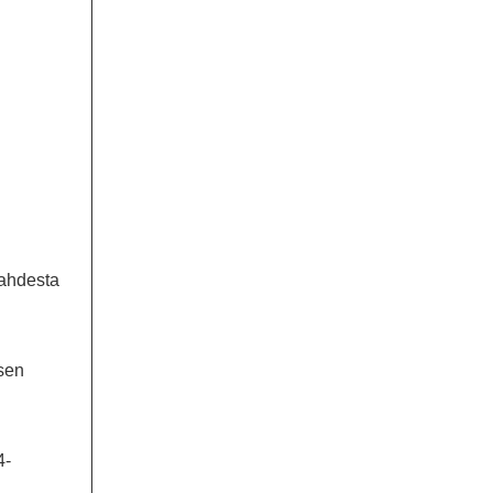
kahdesta
sen
4-