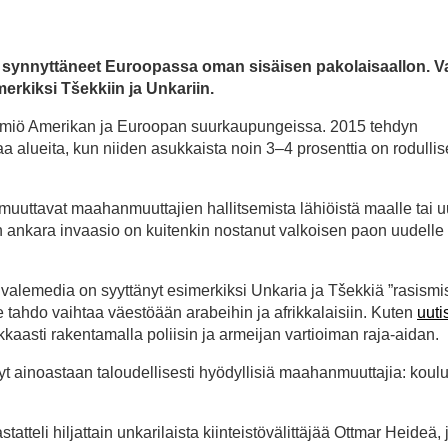
at synnyttäneet Euroopassa oman sisäisen pakolaisaallon. V
rkiksi Tšekkiin ja Unkariin.
u ilmiö Amerikan ja Euroopan suurkaupungeissa. 2015 tehdyn
a alueita, kun niiden asukkaista noin 3–4 prosenttia on rodullis
t muuttavat maahanmuuttajien hallitsemista lähiöistä maalle tai 
n ankara invaasio on kuitenkin nostanut valkoisen paon uudelle 
n valemedia on syyttänyt esimerkiksi Unkaria ja Tšekkiä ”rasismis
e tahdo vaihtaa väestöään arabeihin ja afrikkalaisiin. Kuten
uut
kkaasti rakentamalla poliisin ja armeijan vartioiman raja-aidan.
t ainoastaan taloudellisesti hyödyllisiä maahanmuuttajia: koulut
eli hiljattain unkarilaista kiinteistövälittäjää Ottmar Heideä, 