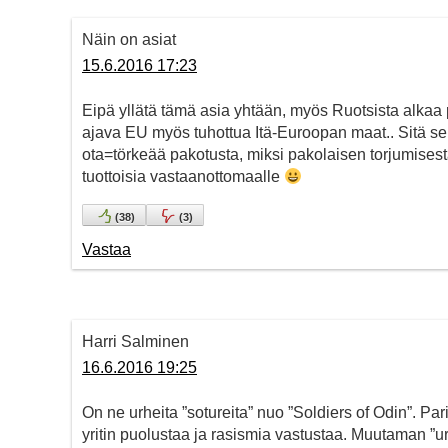
Näin on asiat
15.6.2016 17:23
Eipä yllätä tämä asia yhtään, myös Ruotsista alkaa
ajava EU myös tuhottua Itä-Euroopan maat.. Sitä se 
ota=törkeää pakotusta, miksi pakolaisen torjumisest
tuottoisia vastaanottomaalle
(
38
)
(
3
)
Vastaa
Harri Salminen
16.6.2016 19:25
On ne urheita ”sotureita” nuo ”Soldiers of Odin”. Pa
yritin puolustaa ja rasismia vastustaa. Muutaman ”u