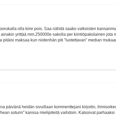
 porukalla olla kiire pois. Saa nähdä saako valkoisten kansanm
ainakin yrittää mm.250000e sakolla per kiintiöpakolainen jota 
a pitäisi maksaa kun niidenhän piti ”luotettavan” median mukaa
rina päivänä heidän sivuillaan kommenttejani kirjoitin, ihmisoike
rhean soturin” kanssa mielipiteitä vaihdoin. Katsoivat parhaaksi