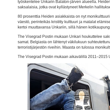
työskentelee Unkarin Balaton-järven alueella. Heide
saksalaisia, jotka ovat kyllästyneet Merkelin hallituk
80 prosenttia Heiden asiakkaista on nyt monikulttuur
väestö, perinteikäs kristitty kulttuuri ja matalat el
kertoi muuttavansa Unkariin, sillä hänen kotikaupungis
The Visegrad Postin mukaan Unkari houkuttelee saksa
samat. Belgiasta on lähtenyt väkilukuun suhteutettu
terroristijärjestön riveihin. Maasta on tulossa monikult
The Visegrad Postin mukaan aikavälillä 2011–2015 Un