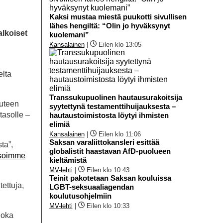
Kaksi mustaa miestä puukotti sivullisen
lähes hengiltä: “Olin jo hyväksynyt
alkoiset
kuolemani”
Kansalainen
|
Eilen klo 13:05
elta
Transsukupuolinen hautausurakoitsija
uuteen
syytettynä testamenttihuijauksesta –
tasolle –
hautaustoimistosta löytyi ihmisten
elimiä
Kansalainen
|
Eilen klo 11:06
Saksan varaliittokansleri esittää
ta”,
globalistit haastavan AfD-puolueen
isoimme
kieltämistä
MV-lehti
|
Eilen klo 10:43
Teinit pakotetaan Saksan kouluissa
ettuja,
LGBT-seksuaaliagendan
koulutusohjelmiin
MV-lehti
|
Eilen klo 10:33
joka