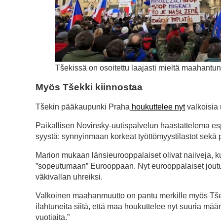
Tšekissä on osoitettu laajasti mieltä maahantun
Myös Tšekki kiinnostaa
Tšekin pääkaupunki Praha
houkuttelee nyt
valkoisia
Paikallisen Novinsky-uutispalvelun haastattelema e
syystä: synnyinmaan korkeat työttömyystilastot sekä 
Marion mukaan länsieurooppalaiset olivat naiiveja, ku
”sopeutumaan” Eurooppaan. Nyt eurooppalaiset joutu
väkivallan uhreiksi.
Valkoinen maahanmuutto on pantu merkille myös Tšeki
ilahtuneita siitä, että maa houkuttelee nyt suuria mä
vuotiaita.”