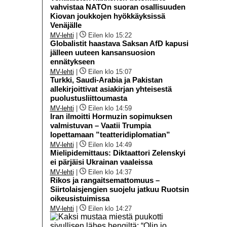
vahvistaa NATOn suoran osallisuuden
Kiovan joukkojen hyökkäyksissä
Venäjälle
MV-lehti
|
Eilen klo 15:22
Globalistit haastava Saksan AfD kapusi
jälleen uuteen kansansuosion
ennätykseen
MV-lehti
|
Eilen klo 15:07
Turkki, Saudi-Arabia ja Pakistan
allekirjoittivat asiakirjan yhteisestä
puolustusliittoumasta
MV-lehti
|
Eilen klo 14:59
Iran ilmoitti Hormuzin sopimuksen
valmistuvan – Vaatii Trumpia
lopettamaan ”teatteridiplomatian”
MV-lehti
|
Eilen klo 14:49
Mielipidemittaus: Diktaattori Zelenskyi
ei pärjäisi Ukrainan vaaleissa
MV-lehti
|
Eilen klo 14:37
Rikos ja rangaitsemattomuus –
Siirtolaisjengien suojelu jatkuu Ruotsin
oikeusistuimissa
MV-lehti
|
Eilen klo 14:27