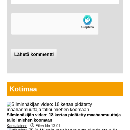
Kotimaa
Silminnäkijän video: 18 kertaa pidätetty maahanmuuttaja
talloi miehen koomaan
Kansalainen
|
Eilen klo 13:01