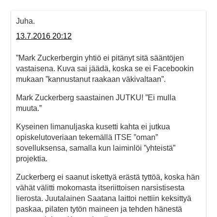
Juha.
13.7.2016 20:12
”Mark Zuckerbergin yhtiö ei pitänyt sitä sääntöjen
vastaisena. Kuva sai jäädä, koska se ei Facebookin
mukaan ”kannustanut raakaan väkivaltaan”.
Mark Zuckerberg saastainen JUTKU! ”Ei mulla
muuta.”
Kyseinen limanuljaska kusetti kahta ei jutkua
opiskelutoveriaan tekemällä ITSE ”oman”
sovelluksensa, samalla kun laiminlöi ”yhteistä”
projektia.
Zuckerberg ei saanut iskettyä erästä tyttöä, koska hän
vähät välitti mokomasta itseriittoisen narsistisesta
lierosta. Juutalainen Saatana laittoi nettiin keksittyä
paskaa, pilaten tytön maineen ja tehden hänestä