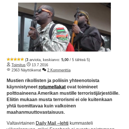
(
3
arviota, keskiarvo:
5,00
/ 5 tähteä 5)
Toimitus
13.7.2016
2363 Näyttökerrat
2 Kommenttia
Mustien rikollisten ja poliisin yhteenotoista
käynnistyneet
rotumellakat
ovat toimineet
polttoaineena Amerikan mustille terroristijärjestöille.
Eliitin mukaan musta terrorismi ei ole kuitenkaan
yhtä tuomittavaa kuin valkoinen
maahanmuuttovastaisuus.
Valtavirtainen
Daily Mail –lehti
kummasteli