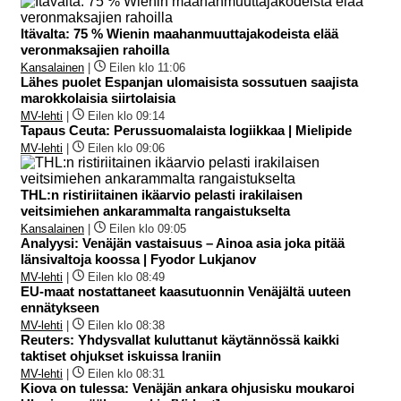
Itävalta: 75 % Wienin maahanmuuttajakodeista elää
veronmaksajien rahoilla
Kansalainen
|
Eilen klo 11:06
Lähes puolet Espanjan ulomaisista sossutuen saajista
marokkolaisia siirtolaisia
MV-lehti
|
Eilen klo 09:14
Tapaus Ceuta: Perussuomalaista logiikkaa | Mielipide
MV-lehti
|
Eilen klo 09:06
THL:n ristiriitainen ikäarvio pelasti irakilaisen
veitsimiehen ankarammalta rangaistukselta
Kansalainen
|
Eilen klo 09:05
Analyysi: Venäjän vastaisuus – Ainoa asia joka pitää
länsivaltoja koossa | Fyodor Lukjanov
MV-lehti
|
Eilen klo 08:49
EU-maat nostattaneet kaasutuonnin Venäjältä uuteen
ennätykseen
MV-lehti
|
Eilen klo 08:38
Reuters: Yhdysvallat kuluttanut käytännössä kaikki
taktiset ohjukset iskuissa Iraniin
MV-lehti
|
Eilen klo 08:31
Kiova on tulessa: Venäjän ankara ohjusisku moukaroi