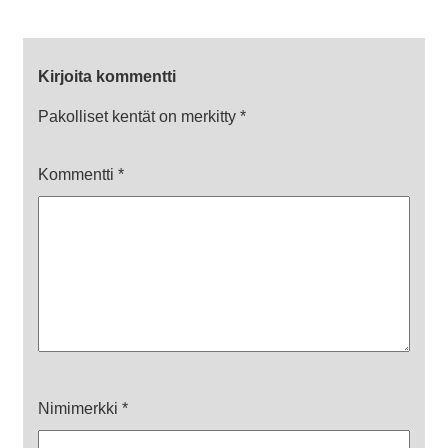
Kirjoita kommentti
Pakolliset kentät on merkitty
*
Kommentti
*
Nimimerkki
*