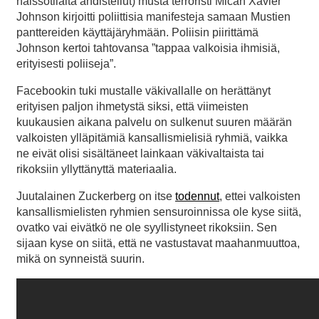
naissotilaita ahdistellut) musta terroristi Micah Xavier
Johnson kirjoitti poliittisia manifesteja samaan Mustien
panttereiden käyttäjäryhmään. Poliisin piirittämä
Johnson kertoi tahtovansa ”tappaa valkoisia ihmisiä,
erityisesti poliiseja”.
Facebookin tuki mustalle väkivallalle on herättänyt
erityisen paljon ihmetystä siksi, että viimeisten
kuukausien aikana palvelu on sulkenut suuren määrän
valkoisten ylläpitämiä kansallismielisiä ryhmiä, vaikka
ne eivät olisi sisältäneet lainkaan väkivaltaista tai
rikoksiin yllyttänyttä materiaalia.
Juutalainen Zuckerberg on itse
todennut
, ettei valkoisten
kansallismielisten ryhmien sensuroinnissa ole kyse siitä,
ovatko vai eivätkö ne ole syyllistyneet rikoksiin. Sen
sijaan kyse on siitä, että ne vastustavat maahanmuuttoa,
mikä on synneistä suurin.