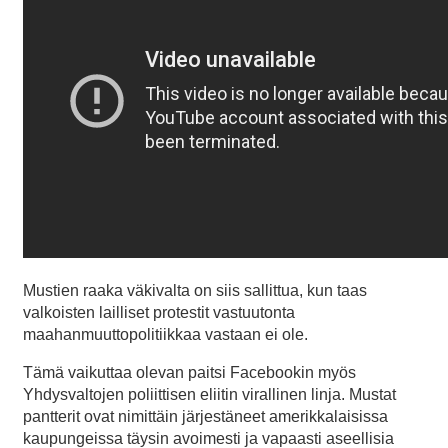
Mustien raaka väkivalta on siis sallittua, kun taas
valkoisten lailliset protestit vastuutonta
maahanmuuttopolitiikkaa vastaan ei ole.
Tämä vaikuttaa olevan paitsi Facebookin myös
Yhdysvaltojen poliittisen eliitin virallinen linja. Mustat
pantterit ovat nimittäin järjestäneet amerikkalaisissa
kaupungeissa täysin avoimesti ja vapaasti aseellisia