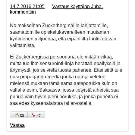
14.7.2016 21:05
Vastaus käyttäjän Juha.
kommenttiin
No maksoihan Zuckerberg näille lahjattomille,
saamattomille opiskelukavereilleen muutaman
kymmenen miljoonaa, että eipä niillä luulis olevan
valittamista.
Ei Zuckerbergissa persoonana ole mitään vikaa,
mutta tuo fb:n sensurointi-linja herättää epäilyksiä ja
ärtymystä, jos se vielä tuosta pahenee. Ettei siitä tule
uusi propaganda-media jonka naruja vetelee
mielensä mukaan tämä sama aateporukka kuin on
vallalla esim. Saksassa, jossa tietyistä aiheista saa
puhua vain hyvin pieni porukka, ja jonka puheita ei
saa edes kyseenalaistaa tai arvostella.
(
2
)
(
0
)
Vastaa