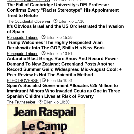
The Fall of Cambridge University’s DEI Professor
Confirms Every “Racist Stereotype” His Appointment
Tried to Refute
The Occidental Observer
|
Eilen klo 17:16
It’s Obvious Israel and the US Orchestrated the Invasion
of Spain
Renegade Tribune
|
Eilen klo 15:39
Trump Welcomes ‘The Highly Respected’ Alan
Dershowitz Into The GOP, Shills His New Book
Renegade Tribune
|
Eilen klo 13:51
Antarctic Blast Brings Rare Snow And Record Power
Demand To New Zealand; Greenland Posts Another
Record Summer Gain; Widespread Mid-August Cool; +
Peer Review Is Not The Scientific Method
ELECTROVERSE
|
Eilen klo 10:31
Spain’s Socialist Government Allocates €25 Million to
Immigrant Minors Who Invaded Ceuta as One in Three
Spanish Children Lives at Risk of Poverty
The Truthseeker
|
Eilen klo 10:30