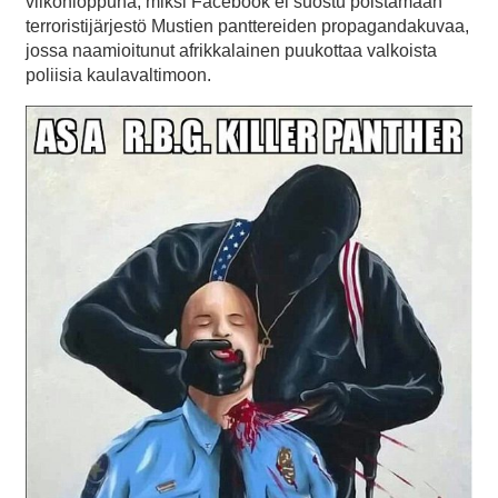
viikonloppuna, miksi Facebook ei suostu poistamaan
terroristijärjestö Mustien panttereiden propagandakuvaa,
jossa naamioitunut afrikkalainen puukottaa valkoista
poliisia kaulavaltimoon.