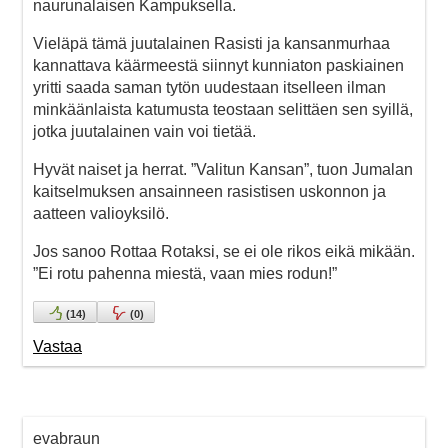
naurunalaisen Kampuksella.
Vieläpä tämä juutalainen Rasisti ja kansanmurhaa
kannattava käärmeestä siinnyt kunniaton paskiainen
yritti saada saman tytön uudestaan itselleen ilman
minkäänlaista katumusta teostaan selittäen sen syillä,
jotka juutalainen vain voi tietää.
Hyvät naiset ja herrat. ”Valitun Kansan”, tuon Jumalan
kaitselmuksen ansainneen rasistisen uskonnon ja
aatteen valioyksilö.
Jos sanoo Rottaa Rotaksi, se ei ole rikos eikä mikään.
”Ei rotu pahenna miestä, vaan mies rodun!”
(
14
)
(
0
)
Vastaa
evabraun