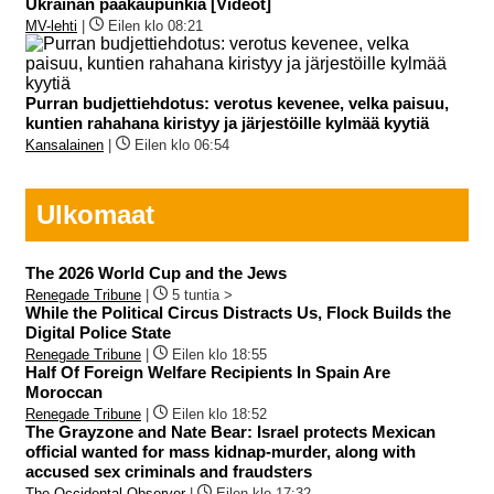
Ukrainan pääkaupunkia [Videot]
MV-lehti
|
Eilen klo 08:21
Purran budjettiehdotus: verotus kevenee, velka paisuu,
kuntien rahahana kiristyy ja järjestöille kylmää kyytiä
Kansalainen
|
Eilen klo 06:54
Ulkomaat
The 2026 World Cup and the Jews
Renegade Tribune
|
5 tuntia >
While the Political Circus Distracts Us, Flock Builds the
Digital Police State
Renegade Tribune
|
Eilen klo 18:55
Half Of Foreign Welfare Recipients In Spain Are
Moroccan
Renegade Tribune
|
Eilen klo 18:52
The Grayzone and Nate Bear: Israel protects Mexican
official wanted for mass kidnap-murder, along with
accused sex criminals and fraudsters
The Occidental Observer
|
Eilen klo 17:32