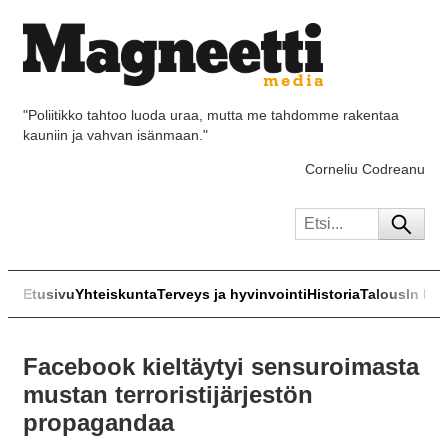
"Poliitikko tahtoo luoda uraa, mutta me tahdomme rakentaa
kauniin ja vahvan isänmaan."
Corneliu Codreanu
Etusivu
Yhteiskunta
Terveys ja hyvinvointi
Historia
Talous
In Eng
Facebook kieltäytyi sensuroimasta
mustan terroristijärjestön
propagandaa