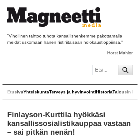
"Vihollinen tahtoo tuhota kansallishenkemme pakottamalla
meidät uskomaan hänen ristiriitaisaan holokaustioppiinsa."
Horst Mahler
Etusivu
Yhteiskunta
Terveys ja hyvinvointi
Historia
Talous
In Eng
Finlayson-Kurttila hyökkäsi
kansallissosialistikauppaa vastaan
– sai pitkän nenän!