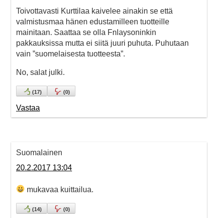
Toivottavasti Kurttilaa kaivelee ainakin se että
valmistusmaa hänen edustamilleen tuotteille
mainitaan. Saattaa se olla Fnlaysoninkin
pakkauksissa mutta ei siitä juuri puhuta. Puhutaan
vain ”suomelaisesta tuotteesta”.
No, salat julki.
(
17
)
(
0
)
Vastaa
Suomalainen
20.2.2017 13:04
mukavaa kuittailua.
(
14
)
(
0
)