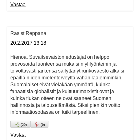
Vastaa
RasistiReppana
20.2.2017 13:18
Hienoa. Suvaitsevaiston edustajat on helppo
provosoida luonteensa mukaisiin ylilyönteihin ja
toivottavasti järkensä säilyttänyt runkoväestö alkaisi
epäillä niiden mielenterveyttä vähän laajemminkin.
Suomalaiset eivät vieläkään ymmärrä, kuinka
fanaattisia globalistit ja kulttuurimarxistit ovat ja
kuinka tiukan otteen ne ovat saaneet Suomen
hallinnosta ja talouselämästä. Siksi pienikin voitto
informaatiosodassa on tuiki tarpeellinen.
(
20
)
(
0
)
Vastaa