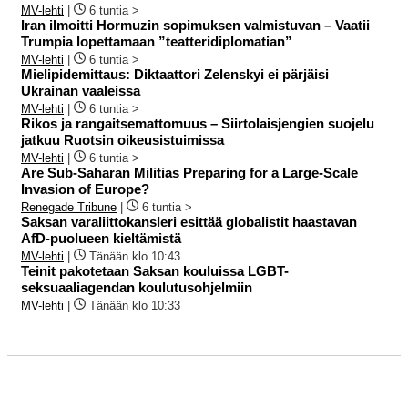
MV-lehti
|
6 tuntia >
Iran ilmoitti Hormuzin sopimuksen valmistuvan – Vaatii
Trumpia lopettamaan ”teatteridiplomatian”
MV-lehti
|
6 tuntia >
Mielipidemittaus: Diktaattori Zelenskyi ei pärjäisi
Ukrainan vaaleissa
MV-lehti
|
6 tuntia >
Rikos ja rangaitsemattomuus – Siirtolaisjengien suojelu
jatkuu Ruotsin oikeusistuimissa
MV-lehti
|
6 tuntia >
Are Sub-Saharan Militias Preparing for a Large-Scale
Invasion of Europe?
Renegade Tribune
|
6 tuntia >
Saksan varaliittokansleri esittää globalistit haastavan
AfD-puolueen kieltämistä
MV-lehti
|
Tänään klo 10:43
Teinit pakotetaan Saksan kouluissa LGBT-
seksuaaliagendan koulutusohjelmiin
MV-lehti
|
Tänään klo 10:33