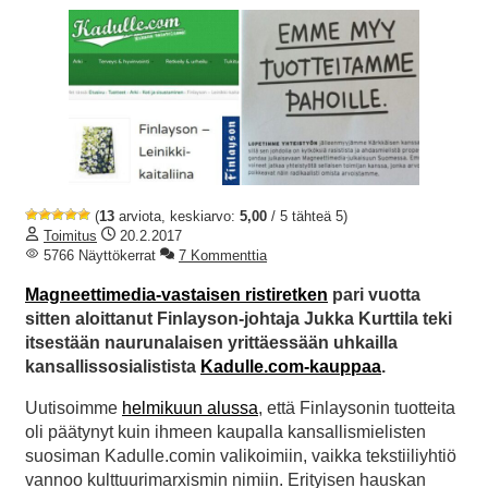
(
13
arviota, keskiarvo:
5,00
/ 5 tähteä 5)
Toimitus
20.2.2017
5766 Näyttökerrat
7 Kommenttia
Magneettimedia-vastaisen ristiretken
pari vuotta
sitten aloittanut Finlayson-johtaja Jukka Kurttila teki
itsestään naurunalaisen yrittäessään uhkailla
kansallissosialistista
Kadulle.com-kauppaa
.
Uutisoimme
helmikuun alussa
, että Finlaysonin tuotteita
oli päätynyt kuin ihmeen kaupalla kansallismielisten
suosiman Kadulle.comin valikoimiin, vaikka tekstiiliyhtiö
vannoo kulttuurimarxismin nimiin. Erityisen hauskan