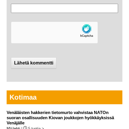
Kotimaa
Venäläisten hakkerien tietomurto vahvistaa NATOn
suoran osallisuuden Kiovan joukkojen hyökkäyksissä
Venäjälle
MV-lehti
|
5 tuntia >