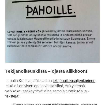
Tekijänoikeuskiista – ojasta allikkoon!
Lopulta Kurttila päätti tarttua
tekijänoikeusoljenkorteen
,
mikä oli erityisen epätoivoista siksi, että yleensä
verkkokaupat käyttävät aina samoja tuotekuvia ja -
tekstejä: