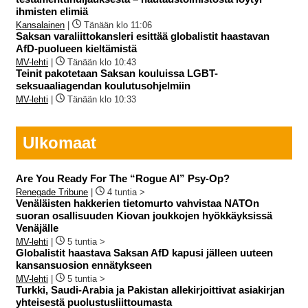
ihmisten elimiä
Kansalainen
|
Tänään klo 11:06
Saksan varaliittokansleri esittää globalistit haastavan
AfD-puolueen kieltämistä
MV-lehti
|
Tänään klo 10:43
Teinit pakotetaan Saksan kouluissa LGBT-
seksuaaliagendan koulutusohjelmiin
MV-lehti
|
Tänään klo 10:33
Ulkomaat
Are You Ready For The “Rogue AI” Psy-Op?
Renegade Tribune
|
4 tuntia >
Venäläisten hakkerien tietomurto vahvistaa NATOn
suoran osallisuuden Kiovan joukkojen hyökkäyksissä
Venäjälle
MV-lehti
|
5 tuntia >
Globalistit haastava Saksan AfD kapusi jälleen uuteen
kansansuosion ennätykseen
MV-lehti
|
5 tuntia >
Turkki, Saudi-Arabia ja Pakistan allekirjoittivat asiakirjan
yhteisestä puolustusliittoumasta