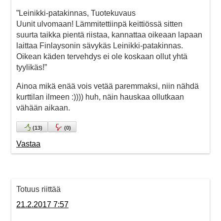
”Leinikki-patakinnas, Tuotekuvaus
Uunit ulvomaan! Lämmitettiinpä keittiössä sitten
suurta taikka pientä riistaa, kannattaa oikeaan lapaan
laittaa Finlaysonin sävykäs Leinikki-patakinnas.
Oikean käden tervehdys ei ole koskaan ollut yhtä
tyylikäs!”
Ainoa mikä enää vois vetää paremmaksi, niin nähdä
kurttilan ilmeen :)))) huh, näin hauskaa ollutkaan
vähään aikaan.
(
13
)
(
0
)
Vastaa
Totuus riittää
21.2.2017 7:57