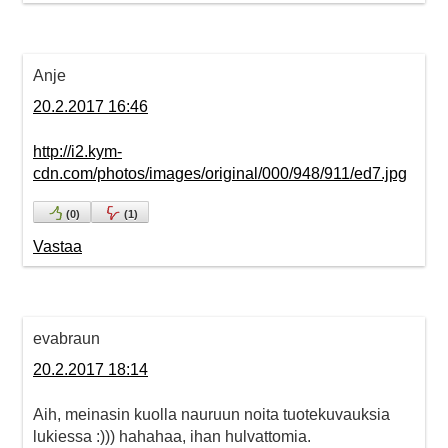
Anje
20.2.2017 16:46
http://i2.kym-
cdn.com/photos/images/original/000/948/911/ed7.jpg
(
0
)
(
1
)
Vastaa
evabraun
20.2.2017 18:14
Aih, meinasin kuolla nauruun noita tuotekuvauksia
lukiessa :))) hahahaa, ihan hulvattomia.