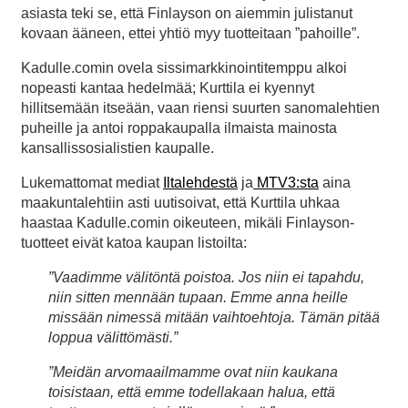
asiasta teki se, että Finlayson on aiemmin julistanut
kovaan ääneen, ettei yhtiö myy tuotteitaan ”pahoille”.
Kadulle.comin ovela sissimarkkinointitemppu alkoi
nopeasti kantaa hedelmää; Kurttila ei kyennyt
hillitsemään itseään, vaan riensi suurten sanomalehtien
puheille ja antoi roppakaupalla ilmaista mainosta
kansallissosialistien kaupalle.
Lukemattomat mediat
Iltalehdestä
ja
MTV3:sta
aina
maakuntalehtiin asti uutisoivat, että Kurttila uhkaa
haastaa Kadulle.comin oikeuteen, mikäli Finlayson-
tuotteet eivät katoa kaupan listoilta:
”Vaadimme välitöntä poistoa. Jos niin ei tapahdu,
niin sitten mennään tupaan. Emme anna heille
missään nimessä mitään vaihtoehtoja. Tämän pitää
loppua välittömästi.”
”Meidän arvomaailmamme ovat niin kaukana
toisistaan, että emme todellakaan halua, että