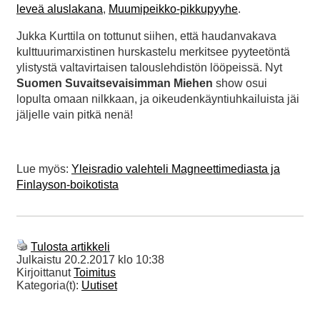
leveä aluslakana
,
Muumipeikko-pikkupyyhe
.
Jukka Kurttila on tottunut siihen, että haudanvakava
kulttuurimarxistinen hurskastelu merkitsee pyyteetöntä
ylistystä valtavirtaisen talouslehdistön lööpeissä. Nyt
Suomen Suvaitsevaisimman Miehen
show osui
lopulta omaan nilkkaan, ja oikeudenkäyntiuhkailuista jäi
jäljelle vain pitkä nenä!
Lue myös:
Yleisradio valehteli Magneettimediasta ja
Finlayson-boikotista
Tulosta artikkeli
Julkaistu
20.2.2017 klo 10:38
Kirjoittanut
Toimitus
Kategoria(t):
Uutiset