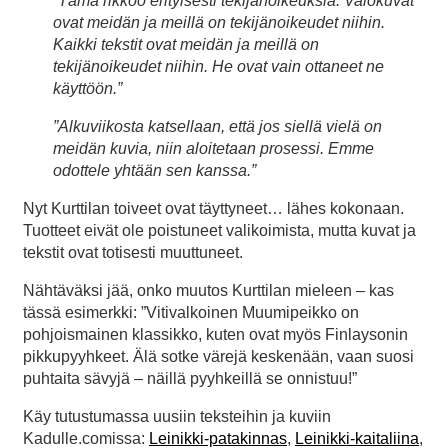
”Tämä rikkoo erityisesti tekijänoikeuksia. Valokuvat
ovat meidän ja meillä on tekijänoikeudet niihin.
Kaikki tekstit ovat meidän ja meillä on
tekijänoikeudet niihin. He ovat vain ottaneet ne
käyttöön.”
”Alkuviikosta katsellaan, että jos siellä vielä on
meidän kuvia, niin aloitetaan prosessi. Emme
odottele yhtään sen kanssa.”
Nyt Kurttilan toiveet ovat täyttyneet… lähes kokonaan.
Tuotteet eivät ole poistuneet valikoimista, mutta kuvat ja
tekstit ovat totisesti muuttuneet.
Nähtäväksi jää, onko muutos Kurttilan mieleen – kas
tässä esimerkki: ”Vitivalkoinen Muumipeikko on
pohjoismainen klassikko, kuten ovat myös Finlaysonin
pikkupyyhkeet. Älä sotke värejä keskenään, vaan suosi
puhtaita sävyjä – näillä pyyhkeillä se onnistuu!”
Käy tutustumassa uusiin teksteihin ja kuviin
Kadulle.comissa:
Leinikki-patakinnas
,
Leinikki-kaitaliina
,