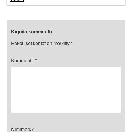
Kirjoita kommentti
Pakolliset kentät on merkitty
*
Kommentti
*
Nimimerkki
*