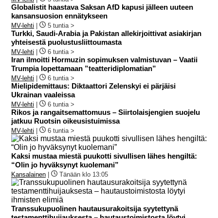
Globalistit haastava Saksan AfD kapusi jälleen uuteen
kansansuosion ennätykseen
MV-lehti
|
5 tuntia >
Turkki, Saudi-Arabia ja Pakistan allekirjoittivat asiakirjan
yhteisestä puolustusliittoumasta
MV-lehti
|
6 tuntia >
Iran ilmoitti Hormuzin sopimuksen valmistuvan – Vaatii
Trumpia lopettamaan ”teatteridiplomatian”
MV-lehti
|
6 tuntia >
Mielipidemittaus: Diktaattori Zelenskyi ei pärjäisi
Ukrainan vaaleissa
MV-lehti
|
6 tuntia >
Rikos ja rangaitsemattomuus – Siirtolaisjengien suojelu
jatkuu Ruotsin oikeusistuimissa
MV-lehti
|
6 tuntia >
Kaksi mustaa miestä puukotti sivullisen lähes hengiltä:
“Olin jo hyväksynyt kuolemani”
Kansalainen
|
Tänään klo 13:05
Transsukupuolinen hautausurakoitsija syytettynä
testamenttihuijauksesta – hautaustoimistosta löytyi