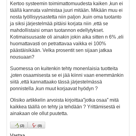
Kertoo systeemin toimimattomuudesta kaiken ,kun ei
täällä kannata valmistaa juuri mitään. Mikään muu ei
nosta työllisyysastetta niin paljon ,kuin oma tuotanto
ja siksi järjestelmää pitäisi korjata niin ,että se
mahdollistaisi oman tuotannon edellytykset.
Kotimaisuusaste oli ainakin jokin aika sitten n 6% ,eli
huomattavasti on petrattavaa vaikka ei 100%
päästäisikään. Velka prosentit sen sijaan jatkaa
nousuaan?
Suomessa on kuitenkin tehty monenlaisia tuotteita
,joten osaamisesta se ei jää kiinni vaan enemmänkin
siitä ,että kannattaako tässä järjestelmässä
ponnistella ,kun muut korjaavat hyödyn ?
Olisiko artikkelin arvoista kirjoittaa”jotka osaa” mitä
kaikkea täällä on tehty ja tehdään ? Yrittämisestä ei
ainakaan ole ollut puutetta.
(
2
)
(
0
)
Vastaa