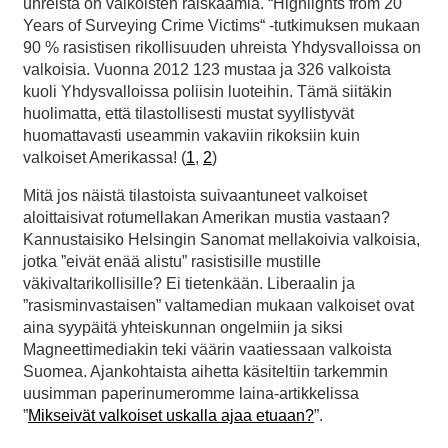
uhreista on valkoisten raiskaamia. “Highlights from 20
Years of Surveying Crime Victims“ -tutkimuksen mukaan
90 % rasistisen rikollisuuden uhreista Yhdysvalloissa on
valkoisia. Vuonna 2012 123 mustaa ja 326 valkoista
kuoli Yhdysvalloissa poliisin luoteihin. Tämä siitäkin
huolimatta, että tilastollisesti mustat syyllistyvät
huomattavasti useammin vakaviin rikoksiin kuin
valkoiset Amerikassa! (
1
,
2
)
Mitä jos näistä tilastoista suivaantuneet valkoiset
aloittaisivat rotumellakan Amerikan mustia vastaan?
Kannustaisiko Helsingin Sanomat mellakoivia valkoisia,
jotka ”eivät enää alistu” rasistisille mustille
väkivaltarikollisille? Ei tietenkään. Liberaalin ja
”rasisminvastaisen” valtamedian mukaan valkoiset ovat
aina syypäitä yhteiskunnan ongelmiin ja siksi
Magneettimediakin teki väärin vaatiessaan valkoista
Suomea. Ajankohtaista aihetta käsiteltiin tarkemmin
uusimman paperinumeromme laina-artikkelissa
”
Mikseivät valkoiset uskalla ajaa etuaan?
”.