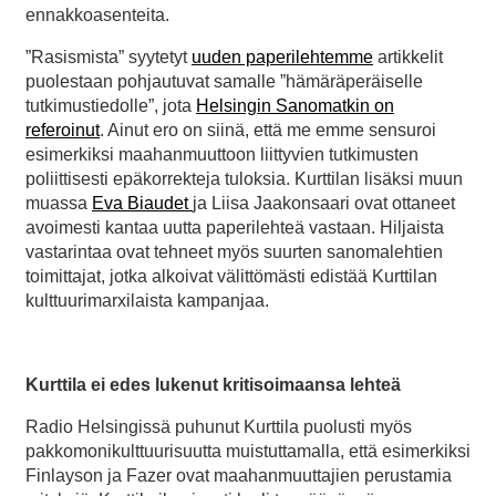
ennakkoasenteita.
”Rasismista” syytetyt
uuden paperilehtemme
artikkelit
puolestaan pohjautuvat samalle ”hämäräperäiselle
tutkimustiedolle”, jota
Helsingin Sanomatkin on
referoinut
. Ainut ero on siinä, että me emme sensuroi
esimerkiksi maahanmuuttoon liittyvien tutkimusten
poliittisesti epäkorrekteja tuloksia. Kurttilan lisäksi muun
muassa
Eva Biaudet
ja Liisa Jaakonsaari ovat ottaneet
avoimesti kantaa uutta paperilehteä vastaan. Hiljaista
vastarintaa ovat tehneet myös suurten sanomalehtien
toimittajat, jotka alkoivat välittömästi edistää Kurttilan
kulttuurimarxilaista kampanjaa.
Kurttila ei edes lukenut kritisoimaansa lehteä
Radio Helsingissä puhunut Kurttila puolusti myös
pakkomonikulttuurisuutta muistuttamalla, että esimerkiksi
Finlayson ja Fazer ovat maahanmuuttajien perustamia