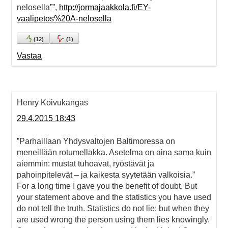
nelosella””,
http://jormajaakkola.fi/EY-
vaalipetos%20A-nelosella
(
12
)
(
1
)
Vastaa
Henry Koivukangas
29.4.2015 18:43
”Parhaillaan Yhdysvaltojen Baltimoressa on
meneillään rotumellakka. Asetelma on aina sama kuin
aiemmin: mustat tuhoavat, ryöstävät ja
pahoinpitelevät – ja kaikesta syytetään valkoisia.”
For a long time I gave you the benefit of doubt. But
your statement above and the statistics you have used
do not tell the truth. Statistics do not lie; but when they
are used wrong the person using them lies knowingly.