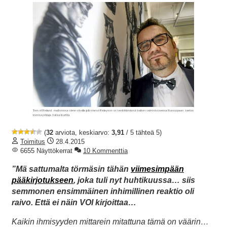
(
32
arviota, keskiarvo:
3,91
/ 5 tähteä 5)
Toimitus
28.4.2015
6655 Näyttökerrat
10 Kommenttia
”Mä sattumalta törmäsin tähän
viimesimpään
pääkirjotukseen
, joka tuli nyt huhtikuussa… siis
semmonen ensimmäinen inhimillinen reaktio oli
raivo. Että ei näin VOI kirjoittaa…
Kaikin ihmisyyden mittarein mitattuna tämä on väärin…