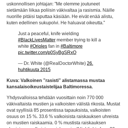
uskonnollisen johtajan: ”Me olemme joutuneet
sietämään liikaa poliisin väkivaltaa ja rasismia. Näille
nuorille pitäisi taputtaa käsiään. He eivät enää alistu,
kuten edellinen sukupolvi. He haluavat oikeutta.”
Just a peaceful, knife wielding
#BlackLivesMatter
member trying to kill a
white
#Orioles
fan in
#Baltimore
pic.twitter.com/p0SyBgSRxO
— Dr. White (@RealDoctorWhite)
26.
huhtikuuta 2015
Kuva: Valkoinen ”rasisti” alistamassa mustaa
kansalaisoikeustaistelijaa Baltimoressa.
Yhdysvalloissa tehdään vuosittain noin 770 000
väkivaltaista mustien ja valkoisten välistä rikosta. Mustat
ovat syyllisiä 85 prosentissa tapauksista, valkoisten
osuus on 15 %. 33.6 % valkoisista raiskauksen uhreista
on mustien raiskaamia. 0 % mustista raiskauksen