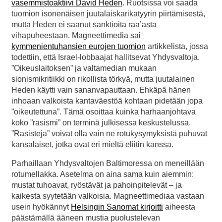
vasemmistoaktiivi David Heden
. Ruotsissa voi saada
tuomion isonenäisen juutalaiskarikatyyrin piirtämisestä,
mutta Heden ei saanut sanktioita raa’asta
vihapuheestaan. Magneettimedia sai
kymmenientuhansien eurojen tuomion
artikkelista, jossa
todettiin, että Israel-lobbaajat hallitsevat Yhdysvaltoja.
”Oikeuslaitoksen” ja valtamedian mukaan
sionismikritiikki on rikollista törkyä, mutta juutalainen
Heden käytti vain sananvapauttaan. Ehkäpä hänen
inhoaan valkoista kantaväestöä kohtaan pidetään jopa
”oikeutettuna”. Tämä osoittaa kuinka harhaanjohtava
koko ”rasismi” on terminä julkisessa keskustelussa.
”Rasisteja” voivat olla vain ne rotukysymyksistä puhuvat
kansalaiset, jotka ovat eri mieltä eliitin kanssa.
Parhaillaan Yhdysvaltojen Baltimoressa on meneillään
rotumellakka. Asetelma on aina sama kuin aiemmin:
mustat tuhoavat, ryöstävät ja pahoinpitelevät – ja
kaikesta syytetään valkoisia. Magneettimediaa vastaan
usein hyökännyt
Helsingin Sanomat kirjoitti
aiheesta
päästämällä ääneen mustia puolustelevan