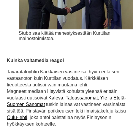
Stubb saa kiittää menestyksestään Kurttilan
mainostoimistoa.
Kuinka valtamedia reagoi
Tavarataloyhtiö Kärkkäisen vastine sai hyvin erilaisen
vastaanoton kuin Kurttilan vuodatus. Kärkkäisen
tiedotteesta uutisoi vain muutama lehti.
Magneettimediaan liittyvistä kohuista yleensä erittäin
vuolaasti uutisoivat
Kaleva
,
Taloussanomat
,
Yle
ja
Etelä-
Suomen Sanomat
tuskin lainasivat vastineen varsinaista
sisältöä. Piristävän poikkeuksen teki ilmaisjakelujulkaisu
Oulu-lehti
, joka antoi palstatilaa myös Finlaysonin
hyökkäyksen kohteelle.