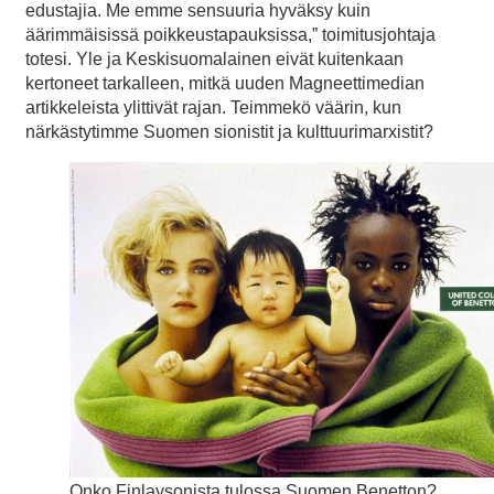
edustajia. Me emme sensuuria hyväksy kuin
äärimmäisissä poikkeustapauksissa,” toimitusjohtaja
totesi. Yle ja Keskisuomalainen eivät kuitenkaan
kertoneet tarkalleen, mitkä uuden Magneettimedian
artikkeleista ylittivät rajan. Teimmekö väärin, kun
närkästytimme Suomen sionistit ja kulttuurimarxistit?
Onko Finlaysonista tulossa Suomen Benetton?