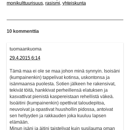
monikulttuurisuus
,
rasismi
,
yhteiskunta
10 kommenttia
tuomaankuoma
29.4.2015 6:14
Tämä maa ei ole se maa johon minä synnyin. Isoisäni
(kumpainenkin) tappelivat kotinsa, uskontonsa ja
isänmaansa puolesta. Sotien jälkeen he rakensivat,
tekivät töitä, hankkivat perheillensä elatuksen ja
kasvattivat pienistä kaspereistaan rehellistä väkeä.
Isoäitini (kumpainenkin) opettivat taloudepitoa,
neuvoivat ja opastivat huushollin pidossa, antoivat
sen hellyyden ja rakkauden joka kuuluu lapsen
elämään.
Minun isäni ja äitini taistelivat kuin susilauma oman