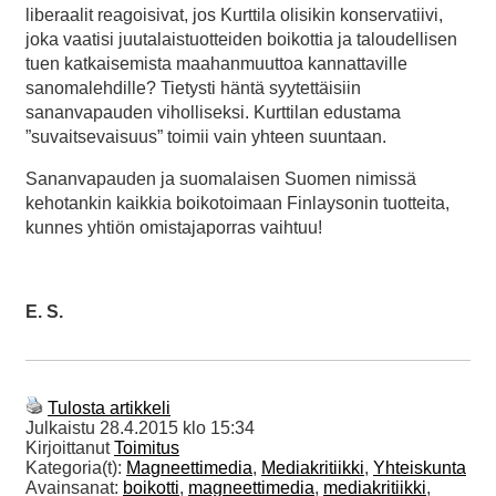
liberaalit reagoisivat, jos Kurttila olisikin konservatiivi,
joka vaatisi juutalaistuotteiden boikottia ja taloudellisen
tuen katkaisemista maahanmuuttoa kannattaville
sanomalehdille? Tietysti häntä syytettäisiin
sananvapauden viholliseksi. Kurttilan edustama
”suvaitsevaisuus” toimii vain yhteen suuntaan.
Sananvapauden ja suomalaisen Suomen nimissä
kehotankin kaikkia boikotoimaan Finlaysonin tuotteita,
kunnes yhtiön omistajaporras vaihtuu!
E. S.
Tulosta artikkeli
Julkaistu
28.4.2015 klo 15:34
Kirjoittanut
Toimitus
Kategoria(t):
Magneettimedia
,
Mediakritiikki
,
Yhteiskunta
Avainsanat:
boikotti
,
magneettimedia
,
mediakritiikki
,