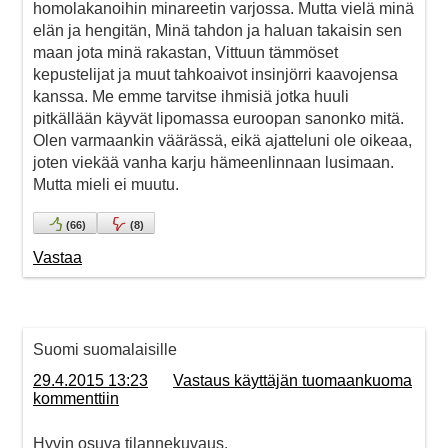
homolakanoihin minareetin varjossa. Mutta vielä minä
elän ja hengitän, Minä tahdon ja haluan takaisin sen
maan jota minä rakastan, Vittuun tämmöset
kepustelijat ja muut tahkoaivot insinjörri kaavojensa
kanssa. Me emme tarvitse ihmisiä jotka huuli
pitkällään käyvät lipomassa euroopan sanonko mitä.
Olen varmaankin väärässä, eikä ajatteluni ole oikeaa,
joten viekää vanha karju hämeenlinnaan lusimaan.
Mutta mieli ei muutu.
(
66
)
(
8
)
Vastaa
Suomi suomalaisille
29.4.2015 13:23
Vastaus käyttäjän tuomaankuoma
kommenttiin
Hyvin osuva tilannekuvaus.