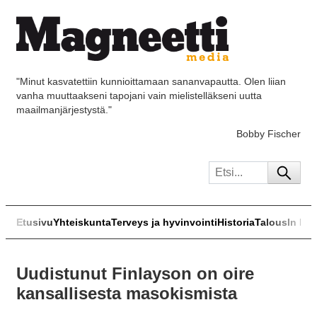
"Minut kasvatettiin kunnioittamaan sananvapautta. Olen liian
vanha muuttaakseni tapojani vain mielistelläkseni uutta
maailmanjärjestystä."
Bobby Fischer
Etusivu
Yhteiskunta
Terveys ja hyvinvointi
Historia
Talous
In Eng
Uudistunut Finlayson on oire
kansallisesta masokismista