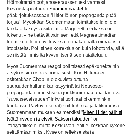
Hölmöimmän pohjanoteerauksen teki varmasti
Keskusta-puolueen
Suomenmaa-lehti
pääkirjoituksessaan ”Hitleriläinen propaganda pitää
torjua”. Myöskään Suomenmaan toimituksella ei ole
tarkkaa käsitystä siitä, mitä Magneettimediassa on
lukenut – he tietävät vain sen, että Magneettimedian
tuomitsijoille on nyt luvassa roppakaupalla moraalisia
irtopisteitä. Poliittinen korrektius on kuin lobotomia, sillä
se riistää ihmisiltä kyvyn itsenäiseen ajatteluun.
Myös Suomenmaa reagoi poliittisesti epäkorrekteihin
ärsykkeisiin refleksinomaisesti. Kun Hitleriä ei
esitetäkään Chaplin-elokuvista tuttuna
suuruudenhulluna karikatyyrinä tai Neuvosto-
propagandan nihilistisenä joukkomurhaajana, tarttuvat
”suvaitsevaisuuden” inkvisiittorit (tai pikemminkin
kuolaavat Pavlovin koirat) soihtuihinsa ja talikoihinsa.
Suomenmaan mukaan esimerkiksi ”
Miten Hitler päihitti
työttömyyden ja elvytti Saksan talouden
” on
”törkyartikkeli”, mutta Keskustan lehti ei koskaan kykene
selittämään miksi. Kyse on reflekseistä ja