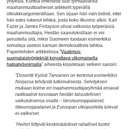
yrityksiä. Kurttila ilmeisesti luuli tyrmäävänsä
maahanmuuttoaiheiset artikkelit typerällä
olkiukkoargumentillaan. Sen sijaan hän vain todisti, ettei
hän edes lukenut lehteä, josta koko itkuvirsi alkoi. Karl
Fazer ja James Finlayson olivat valkoisia työperäisiä
maahanmuuttajia. Heidän saavutuksillaan ei voi
perustella sitä, miksi Suomeen tuodaan esimerkiksi
somaleja vastoin kansan demokraattista tahtoa.
Paperilehden artikkelissa ”
Vaatimus:
suomalaistyöntekijät korvattava ulkomaisella
halpatyövoimalla
” aiheesta kirjoitetaan selkein sanoin:
”Dosentti Kyösti Tarvainen on kertonut esimerkiksi
Norjassa tehdystä tutkimuksesta. Selvityksen
mukaan kolme eri maahanmuuttajaryhmää eroavat
radikaalisti toisistaan heidän taloudellisen
vaikutuksensa osalta – länsieurooppalaiset,
itäeurooppalaiset ja Euroopan ulkopuolelta tulevat
ei-valkoiset.
’Heihin liittyvät keskimääräiset rahalliset tuotot