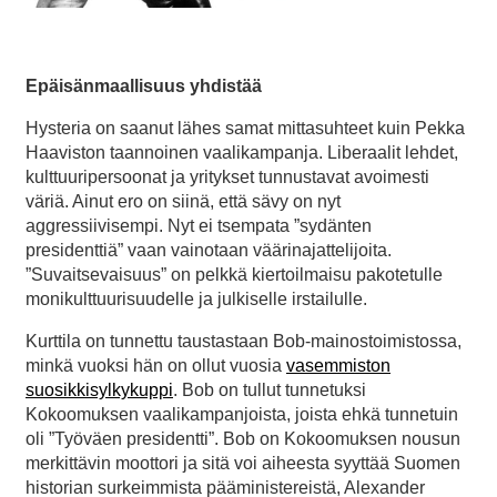
Epäisänmaallisuus yhdistää
Hysteria on saanut lähes samat mittasuhteet kuin Pekka
Haaviston taannoinen vaalikampanja. Liberaalit lehdet,
kulttuuripersoonat ja yritykset tunnustavat avoimesti
väriä. Ainut ero on siinä, että sävy on nyt
aggressiivisempi. Nyt ei tsempata ”sydänten
presidenttiä” vaan vainotaan väärinajattelijoita.
”Suvaitsevaisuus” on pelkkä kiertoilmaisu pakotetulle
monikulttuurisuudelle ja julkiselle irstailulle.
Kurttila on tunnettu taustastaan Bob-mainostoimistossa,
minkä vuoksi hän on ollut vuosia
vasemmiston
suosikkisylkykuppi
. Bob on tullut tunnetuksi
Kokoomuksen vaalikampanjoista, joista ehkä tunnetuin
oli ”Työväen presidentti”. Bob on Kokoomuksen nousun
merkittävin moottori ja sitä voi aiheesta syyttää Suomen
historian surkeimmista pääministereistä, Alexander