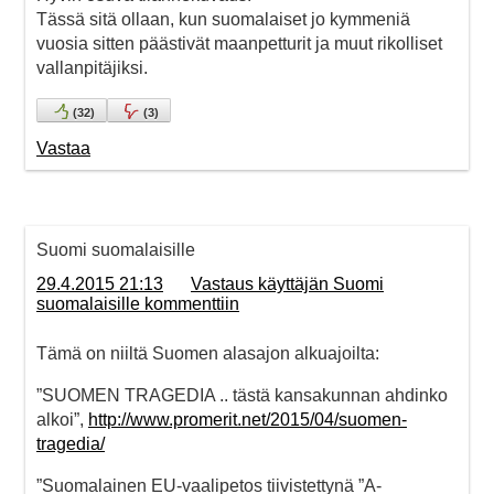
Tässä sitä ollaan, kun suomalaiset jo kymmeniä
vuosia sitten päästivät maanpetturit ja muut rikolliset
vallanpitäjiksi.
(
32
)
(
3
)
Vastaa
Suomi suomalaisille
29.4.2015 21:13
Vastaus käyttäjän Suomi
suomalaisille kommenttiin
Tämä on niiltä Suomen alasajon alkuajoilta:
”SUOMEN TRAGEDIA .. tästä kansakunnan ahdinko
alkoi”,
http://www.promerit.net/2015/04/suomen-
tragedia/
”Suomalainen EU-vaalipetos tiivistettynä ”A-