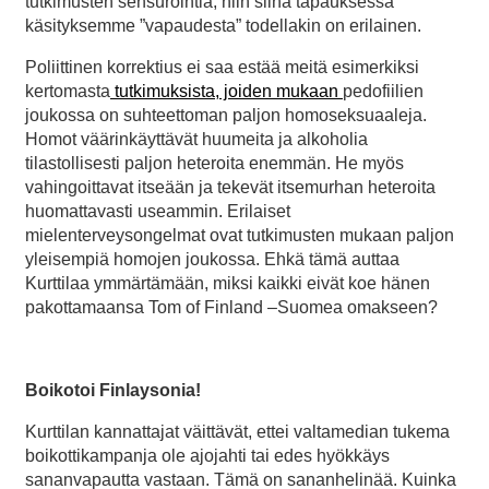
tutkimusten sensurointia, niin siinä tapauksessa
käsityksemme ”vapaudesta” todellakin on erilainen.
Poliittinen korrektius ei saa estää meitä esimerkiksi
kertomasta
tutkimuksista, joiden mukaan
pedofiilien
joukossa on suhteettoman paljon homoseksuaaleja.
Homot väärinkäyttävät huumeita ja alkoholia
tilastollisesti paljon heteroita enemmän. He myös
vahingoittavat itseään ja tekevät itsemurhan heteroita
huomattavasti useammin. Erilaiset
mielenterveysongelmat ovat tutkimusten mukaan paljon
yleisempiä homojen joukossa. Ehkä tämä auttaa
Kurttilaa ymmärtämään, miksi kaikki eivät koe hänen
pakottamaansa Tom of Finland –Suomea omakseen?
Boikotoi Finlaysonia!
Kurttilan kannattajat väittävät, ettei valtamedian tukema
boikottikampanja ole ajojahti tai edes hyökkäys
sananvapautta vastaan. Tämä on sananhelinää. Kuinka