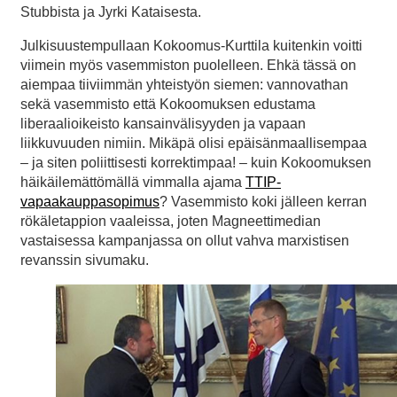
Stubbista ja Jyrki Kataisesta.
Julkisuustempullaan Kokoomus-Kurttila kuitenkin voitti
viimein myös vasemmiston puolelleen. Ehkä tässä on
aiempaa tiiviimmän yhteistyön siemen: vannovathan
sekä vasemmisto että Kokoomuksen edustama
liberaalioikeisto kansainvälisyyden ja vapaan
liikkuvuuden nimiin. Mikäpä olisi epäisänmaallisempaa
– ja siten poliittisesti korrektimpaa! – kuin Kokoomuksen
häikäilemättömällä vimmalla ajama
TTIP-
vapaakauppasopimus
? Vasemmisto koki jälleen kerran
rökäletappion vaaleissa, joten Magneettimedian
vastaisessa kampanjassa on ollut vahva marxistisen
revanssin sivumaku.