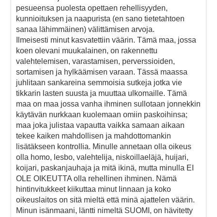
pesueensa puolesta opettaen rehellisyyden,
kunnioituksen ja naapurista (en sano tietetahtoen
sanaa lähimmäinen) välittämisen arvoja.
Ilmeisesti minut kasvatettiin väärin. Tämä maa, jossa
koen olevani muukalainen, on rakennettu
valehtelemisen, varastamisen, perverssioiden,
sortamisen ja hylkäämisen varaan. Tässä maassa
juhlitaan sankareina semmoisia sutkeja jotka vie
tikkarin lasten suusta ja muuttaa ulkomaille. Tämä
maa on maa jossa vanha ihminen sullotaan jonnekkin
käytävän nurkkaan kuolemaan omiin paskoihinsa;
maa joka julistaa vapautta vaikka samaan aikaan
tekee kaiken mahdollisen ja mahdottomankin
lisätäkseen kontrollia. Minulle annetaan olla oikeus
olla homo, lesbo, valehtelija, niskoillaeläjä, huijari,
koijari, paskanjauhaja ja mitä ikinä, mutta minulla EI
OLE OIKEUTTA olla rehellinen ihminen. Nämä
hintinvitukkeet kiikuttaa minut linnaan ja koko
oikeuslaitos on sitä mieltä että minä ajattelen väärin.
Minun isänmaani, läntti nimeltä SUOMI, on hävitetty