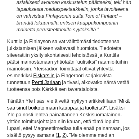
asiallisesti avoimen keskustelun päätteeksi, teki hän
tapauksesta mediaspektaakkelin, jonka tavoitteena
on vahvistaa Finlaysonin uutta Tom of Finland –
brändiä lokaamalla entisen kauppakumppanin
mainetta perusteettomilla syytöksillä.”
Kurttila ja Finlayson saivat välittömästi tiedotteensa
julkistamisen jälkeen valtavasti huomiota. Tiedotetta
siteerattiin yksityiskohtaisesti lehdistössä ja Kurttila
pääsi mainostamaan yhtiötään ”uutisiksi” naamioituihin
mainoksiin. Yleisradion toimittajat ottivat yhteyttä
esimerkiksi
Fiskarsiin
ja Fingerpori-sarjakuvista
tunnettuun
Pertti Jarlaan
ja tivasi, aikovatko nämä vetää
tuotteensa pois Kärkkäisen tavarataloista.
Tänään Yle lisäsi vielä vettä myllyyn artikkelillaan ”
Mikä
saa sinut boikotoimaan kauppaa ja tuotteita?
”. Lisäksi
Yle painosti lehteä painattaneen Keskisuomalainen-
yhtiön toimitusjohtajaa niin kauan, että tämä lopulta
lupasi, ettei Magneettimediaa tulla enää painamaan, jos
sisältö pysyy samana (
1
,
2
). ”Me olemme median