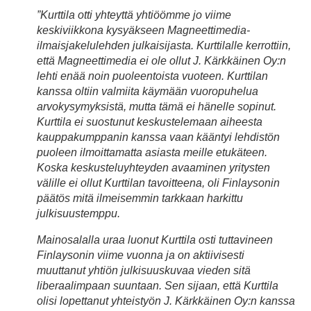
”Kurttila otti yhteyttä yhtiöömme jo viime
keskiviikkona kysyäkseen Magneettimedia-
ilmaisjakelulehden julkaisijasta. Kurttilalle kerrottiin,
että Magneettimedia ei ole ollut J. Kärkkäinen Oy:n
lehti enää noin puoleentoista vuoteen. Kurttilan
kanssa oltiin valmiita käymään vuoropuhelua
arvokysymyksistä, mutta tämä ei hänelle sopinut.
Kurttila ei suostunut keskustelemaan aiheesta
kauppakumppanin kanssa vaan kääntyi lehdistön
puoleen ilmoittamatta asiasta meille etukäteen.
Koska keskusteluyhteyden avaaminen yritysten
välille ei ollut Kurttilan tavoitteena, oli Finlaysonin
päätös mitä ilmeisemmin tarkkaan harkittu
julkisuustemppu.
Mainosalalla uraa luonut Kurttila osti tuttavineen
Finlaysonin viime vuonna ja on aktiivisesti
muuttanut yhtiön julkisuuskuvaa vieden sitä
liberaalimpaan suuntaan. Sen sijaan, että Kurttila
olisi lopettanut yhteistyön J. Kärkkäinen Oy:n kanssa