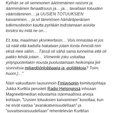
Kylhän se oli semmonen äärimmäinen rasismi ja
äärimmäinen fanaattisuus ja… ja… tavallaan totuuden
vääristäminen… ja UUSIEN TOTUUKSIEN
kaivaminen… ja sit tämmösen hämäräperäisen
tutkimustiedon kautta pyritään todistamaan asioita
toisiksi ku mitä ne on…
Et, tota, maailman yksinkertasin… Vois rinnastaa et jos
sä näät että kadulla hakataan jotain toista ihmistä niin
eksä mee väliin… Tässä oli vähä sama tunnelma että oli
pakko tehdä jotain… Viimeinki joku uskaltaa
yrityspuolellakin nousta puolustamaan heikompia [eli
sionistisia
miljardöörilobbaajia ja -poliitikkoja
? Toim.
huom.]…”
Näin vakuuttavin lausunnoin
Finlaysonin
toimitusjohtaja
Jukka Kurttila perusteli
Radio Helsingissä
inhoaan
Magneettimedian edustamia isänmaallisia arvoja
kohtaan. ”Uusien totuuksien kaivaminen” kuvottaa, kun
ne eivät vastaa ”avarakatseisuudellaan” ja
”suvaitsevaisuudellaan” rehentelevän Kurttilan