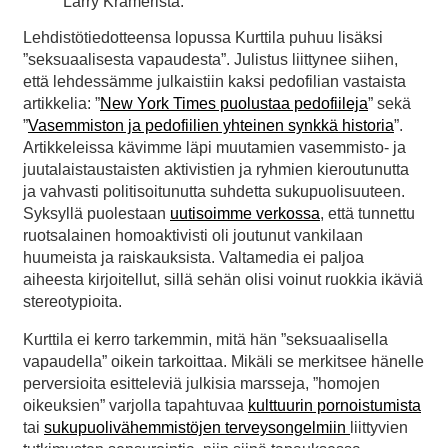
Larry Kramerista.
Lehdistötiedotteensa lopussa Kurttila puhuu lisäksi
”seksuaalisesta vapaudesta”. Julistus liittynee siihen,
että lehdessämme julkaistiin kaksi pedofilian vastaista
artikkelia: ”
New York Times puolustaa pedofiileja
” sekä
”
Vasemmiston ja pedofiilien yhteinen synkkä historia
”.
Artikkeleissa kävimme läpi muutamien vasemmisto- ja
juutalaistaustaisten aktivistien ja ryhmien kieroutunutta
ja vahvasti politisoitunutta suhdetta sukupuolisuuteen.
Syksyllä puolestaan
uutisoimme verkossa
, että tunnettu
ruotsalainen homoaktivisti oli joutunut vankilaan
huumeista ja raiskauksista. Valtamedia ei paljoa
aiheesta kirjoitellut, sillä sehän olisi voinut ruokkia ikäviä
stereotypioita.
Kurttila ei kerro tarkemmin, mitä hän ”seksuaalisella
vapaudella” oikein tarkoittaa. Mikäli se merkitsee hänelle
perversioita esitteleviä julkisia marsseja, ”homojen
oikeuksien” varjolla tapahtuvaa
kulttuurin pornoistumista
tai
sukupuolivähemmistöjen terveysongelmiin
liittyvien