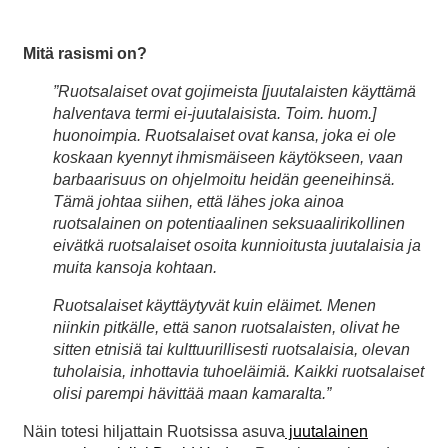
Mitä rasismi on?
”Ruotsalaiset ovat gojimeista [juutalaisten käyttämä
halventava termi ei-juutalaisista. Toim. huom.]
huonoimpia. Ruotsalaiset ovat kansa, joka ei ole
koskaan kyennyt ihmismäiseen käytökseen, vaan
barbaarisuus on ohjelmoitu heidän geeneihinsä.
Tämä johtaa siihen, että lähes joka ainoa
ruotsalainen on potentiaalinen seksuaalirikollinen
eivätkä ruotsalaiset osoita kunnioitusta juutalaisia ja
muita kansoja kohtaan.
Ruotsalaiset käyttäytyvät kuin eläimet. Menen
niinkin pitkälle, että sanon ruotsalaisten, olivat he
sitten etnisiä tai kulttuurillisesti ruotsalaisia, olevan
tuholaisia, inhottavia tuhoeläimiä. Kaikki ruotsalaiset
olisi parempi hävittää maan kamaralta.”
Näin totesi hiljattain Ruotsissa asuva
juutalainen