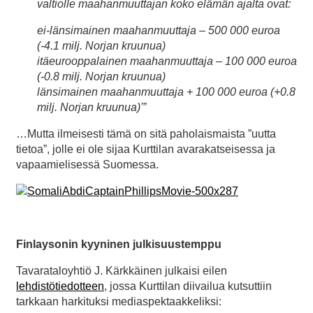
valtiolle maahanmuuttajan koko elämän ajalta ovat:
ei-länsimainen maahanmuuttaja – 500 000 euroa
(-4.1 milj. Norjan kruunua)
itäeurooppalainen maahanmuuttaja – 100 000 euroa
(-0.8 milj. Norjan kruunua)
länsimainen maahanmuuttaja + 100 000 euroa (+0.8
milj. Norjan kruunua)'”
…Mutta ilmeisesti tämä on sitä paholaismaista ”uutta
tietoa”, jolle ei ole sijaa Kurttilan avarakatseisessa ja
vapaamielisessä Suomessa.
Finlaysonin kyyninen julkisuustemppu
Tavarataloyhtiö J. Kärkkäinen julkaisi eilen
lehdistötiedotteen
, jossa Kurttilan diivailua kutsuttiin
tarkkaan harkituksi mediaspektaakkeliksi: