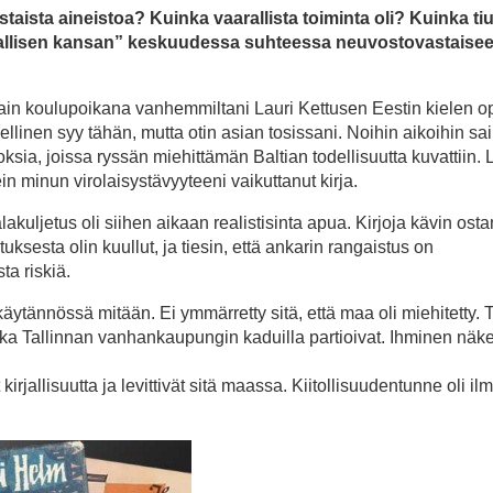
aista aineistoa? Kuinka vaarallista toiminta oli? Kuinka ti
”tavallisen kansan” keskuudessa suhteessa neuvostovastaise
Sain koulupoikana vanhemmiltani Lauri Kettusen Eestin kielen op
dellinen syy tähän, mutta otin asian tosissani. Noihin aikoihin sa
oksia, joissa ryssän miehittämän Baltian todellisuutta kuvattiin.
ein minun virolaisystävyyteeni vaikuttanut kirja.
 salakuljetus oli siihen aikaan realistisinta apua. Kirjoja kävin os
ksesta olin kuullut, ja tiesin, että ankarin rangaistus on
ta riskiä.
tännössä mitään. Ei ymmärretty sitä, että maa oli miehitetty. Tu
otka Tallinnan vanhankaupungin kaduilla partioivat. Ihminen näk
kirjallisuutta ja levittivät sitä maassa. Kiitollisuudentunne oli il