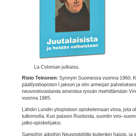
La Colonian julkaisu.
Risto Teinonen
: Synnyin Suomessa vuonna 1960. Käv
päällystöopiston I jakson ja olin armeijan palveluks
neuvostovastaista aineistoa ryssän miehittämään Viro
vuonna 1985.
Lähdin Lundin yliopistoon opiskelemaan viroa, jota ol
tutkinnolla. Kun palasin Ruotsista, suoritin viro–suom
jatko-opiskelijaksi.
Samoihin aikoihin Neuvostoliitto kuitenkin hajosi, ja 