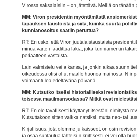
Virossa saksalaisiin – on jätettävä. Meillä on tänään 
MM: Viron presidentin myöntämästä ansiomerkist
tapauksen taustoista ja siitä, kuinka suurta poliitt
kunnianosoitus saatiin peruttua?
RT: En usko, että Viron juutalaistaustaista presidentti
minua varten laadittua lakia, joka kunniamerkin takai
periaatteen vastaista.
Lain valmistelu vei aikansa, ja jonkin aikaa suunnitt
oikeudessa olisi ollut maalle huonoa mainosta. Niinpä 
voimaantuloa edeltävänä päivänä.
MM: Kutsutko itseäsi historialliseksi revisionistik
toisessa maailmansodassa? Mitkä ovat mielestäsi 
RT: En ole tavallisesti käyttänyt itsestäni nimitystä re
Kutsuttakoon sitten vaikka natsiksi, mutta neo- tai uu
Kirjallisuus, jota olemme julkaisseet, on osin revisi
ja osaa suhtautua lähteisiin kriittisesti, ei voi olla 