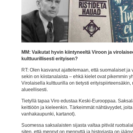
MM: Vaikutat hyvin kiintyneeltä Viroon ja virolaisee
kulttuurillisesti erityisen?
RT: Olen kasvanut ajattelemaan, että suomalaiset ja vi
sekin on kiistanalaista – ehkä kielet ovat pikemmin yh
Virolaisella kulttuurilla on tietysti erityispiirteensä
alueellisesti.
Tietyllä tapaa Viro edustaa Keski-Eurooppaa. Saksa
keittiöön ja kieleenkin. Tärkeimmät nähtävyydet, joita 
vanhakaupunki, kartanot).
Suomessa saksalaisten sijasta valtaa pitivät ruotsala
siten, että mennyt on mennyttä ja historiasta on jääny