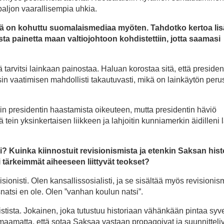
paljon vaarallisempia uhkia.
ä on kohuttu suomalaismediaa myöten. Tahdotko kertoa lis
ista painetta maan valtiojohtoon kohdistettiin, jotta saamasi
ä tarvitsi lainkaan painostaa. Haluan korostaa sitä, että president
sin vaatimisen mahdollisti takautuvasti, mikä on lainkäytön per
elin presidentin haastamista oikeuteen, mutta presidentin häviö
tein yksinkertaisen liikkeen ja lahjoitin kunniamerkin äidilleni 
si? Kuinka kiinnostuit revisionismista ja etenkin Saksan hist
tärkeimmät aiheeseen liittyvät teokset?
visionisti. Olen kansallissosialisti, ja se sisältää myös revisionis
snatsi en ole. Olen ”vanhan koulun natsi”.
onistista. Jokainen, joka tutustuu historiaan vähänkään pintaa s
huomaamatta, että sotaa Saksaa vastaan propagoivat ja suunnitteliv