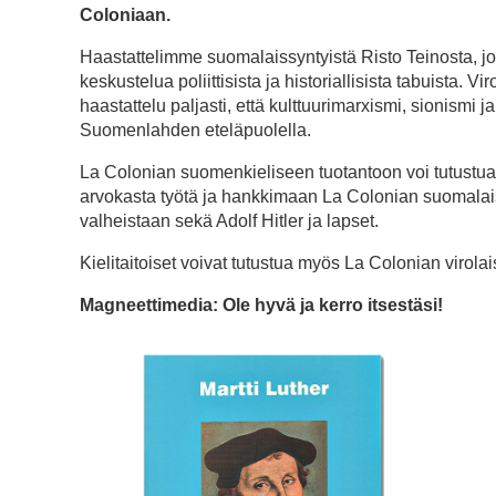
Coloniaan.
Haastattelimme suomalaissyntyistä Risto Teinosta, joka k
keskustelua poliittisista ja historiallisista tabuist
haastattelu paljasti, että kulttuurimarxismi, sionismi
Suomenlahden eteläpuolella.
La Colonian suomenkieliseen tuotantoon voi tutustu
arvokasta työtä ja hankkimaan La Colonian suomalais
valheistaan sekä Adolf Hitler ja lapset.
Kielitaitoiset voivat tutustua myös La Colonian virolai
Magneettimedia: Ole hyvä ja kerro itsestäsi!