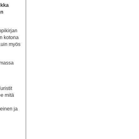
ukka
en
pikirjan
in kotona
 Luin myös
tamassa
ristit
ee mitä
meinen ja