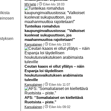
MV-lehti
|
Eilen klo 18:03
lkista
 Teinosen
Tunteikas romahdus
kaupunginvaltuustossa: ”Valkoiset
kuolevat sukupuuttoon, jos
istyksen
maahanmuuttoa rajoitetaan!”
Kansalainen
|
Eilen klo 13:03
Ceutan kaaos ei ollut yllätys – näin
Espanja loi täydellisen
houkutusvaikutuksen arabimaista
tuleville
Kansalainen
|
Eilen klo 11:07
AFS: “Somalialaiset on kiellettävä
Ruotsista – piste.”
Kansalainen
|
Eilen klo 09:02