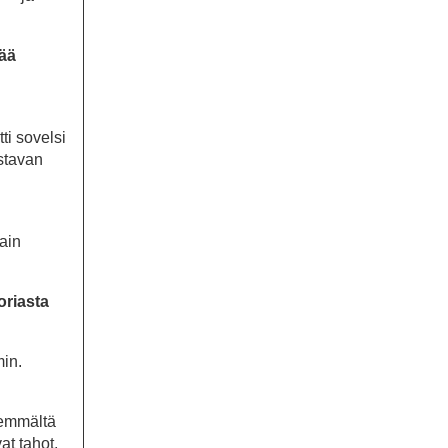
ää
ti sovelsi
ustavan
lain
oriasta
min.
yvemmältä
at tahot,