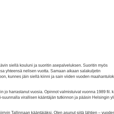
in siellä kouluni ja suoritin asepalveluksen. Suoritin myös
essa yhteensä nelisen vuotta. Samaan aikaan salakuljetin
on, kunnes jäin siellä kiinni ja sain viiden vuoden maahantulok
in jo harrastanut vuosia. Opinnot valmistuivat vuonna 1989 fil. 
i-suunnalla virallisen kääntäjän tutkinnon ja pääsin Helsingin y
siirryin Tallinnaan kääntäjäksi. Olen asunut siitä lähtien – vuod