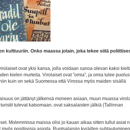
n kulttuuriin. Onko maassa jotain, joka tekee siitä poliittises
rolaiset ovat yksi kansa, jolla voidaan sanoa olevan kaksi kielt
den kielen murteita. Virolaiset ovat ”omia”, ja omia tulee puolus
kin, niin kuin on sekä Suomessa että Virossa myös maiden sisällä
laisuus on jättänyt jälkensä moneen asiaan, muun muassa virol
turistit tulevat katsomaan, ovat saksalaisten jälkiä (Tallinnan
iset. Molemmissa maissa olisi jo kauan aikaa sitten tullut asiat
t myös positiivisia asioita. Ruotsalaisiin kyräillen suhtautuminen