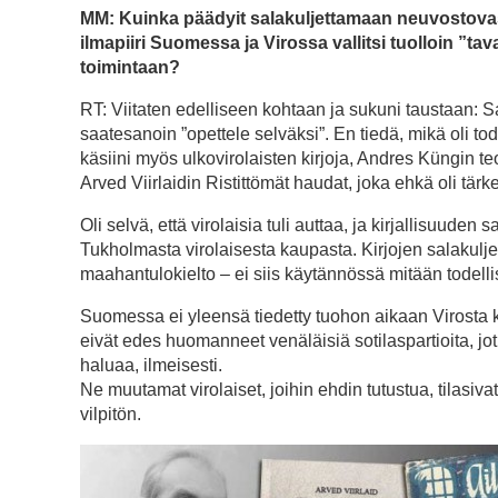
MM: Kuinka päädyit salakuljettamaan neuvostovast
ilmapiiri Suomessa ja Virossa vallitsi tuolloin 
toimintaan?
RT: Viitaten edelliseen kohtaan ja sukuni taustaan: 
saatesanoin ”opettele selväksi”. En tiedä, mikä oli to
käsiini myös ulkovirolaisten kirjoja, Andres Küngin te
Arved Viirlaidin Ristittömät haudat, joka ehkä oli tärk
Oli selvä, että virolaisia tuli auttaa, ja kirjallisuuden
Tukholmasta virolaisesta kaupasta. Kirjojen salakuljetu
maahantulokielto – ei siis käytännössä mitään todellis
Suomessa ei yleensä tiedetty tuohon aikaan Virosta käy
eivät edes huomanneet venäläisiä sotilaspartioita, j
haluaa, ilmeisesti.
Ne muutamat virolaiset, joihin ehdin tutustua, tilasivat 
vilpitön.