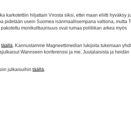
arkotettiin hiljattain Virosta siksi, ettei maan eliitti hyväksy ju
a. Viroa pidetään usein Suomea isänmaallisempana valtiona, mutta
 ja pakotettu monikulttuurisuus ovat rumaa politiikan arkea myös
a
täällä
. Kannustamme Magneettimedian lukijoita tukemaan yhd
julkaisut Wannseen konferenssi ja me, Juutalaisista ja heidän
siin julkaisuihin
täällä
.