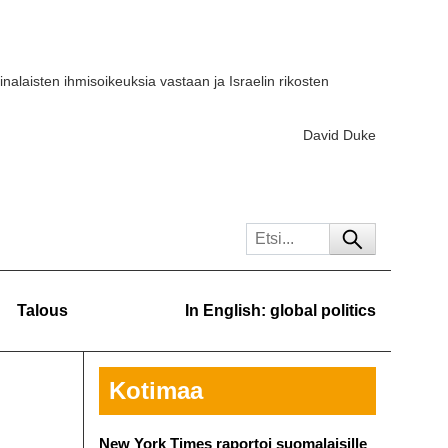
iinalaisten ihmisoikeuksia vastaan ja Israelin rikosten
David Duke
Talous
In English: global politics
Kotimaa
New York Times raportoi suomalaisille