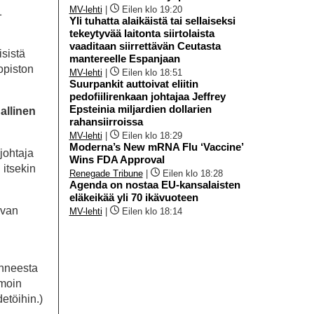
MV-lehti
|
Eilen klo 19:20
1
Yli tuhatta alaikäistä tai sellaiseksi
tekeytyvää laitonta siirtolaista
vaaditaan siirrettävän Ceutasta
sistä
mantereelle Espanjaan
opiston
MV-lehti
|
Eilen klo 18:51
Suurpankit auttoivat eliitin
pedofiilirenkaan johtajaa Jeffrey
Epsteinia miljardien dollarien
allinen
rahansiirroissa
MV-lehti
|
Eilen klo 18:29
Moderna’s New mRNA Flu ‘Vaccine’
njohtaja
Wins FDA Approval
itsekin
Renegade Tribune
|
Eilen klo 18:28
Agenda on nostaa EU-kansalaisten
eläkeikää yli 70 ikävuoteen
uvan
MV-lehti
|
Eilen klo 18:14
anneesta
amoin
etöihin.)