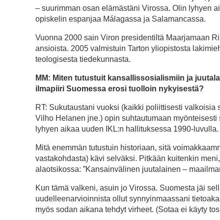
– suurimman osan elämästäni Virossa. Olin lyhyen ai
opiskelin espanjaa Málagassa ja Salamancassa.
Vuonna 2000 sain Viron presidentiltä Maarjamaan Ris
ansioista. 2005 valmistuin Tarton yliopistosta lakimi
teologisesta tiedekunnasta.
MM: Miten tutustuit kansallissosialismiin ja juut
ilmapiiri Suomessa erosi tuolloin nykyisestä?
RT: Sukutaustani vuoksi (kaikki poliittisesti valkoisia
Vilho Helanen jne.) opin suhtautumaan myönteisesti
lyhyen aikaa uuden IKL:n hallituksessa 1990-luvulla.
Mitä enemmän tutustuin historiaan, sitä voimakkaamm
vastakohdasta) kävi selväksi. Pitkään kuitenkin meni
alaotsikossa: ”Kansainvälinen juutalainen – maailma
Kun tämä valkeni, asuin jo Virossa. Suomesta jäi se
uudelleenarvioinnista ollut synnyinmaassani tietoaka
myös sodan aikana tehdyt virheet. (Sotaa ei käyty tos