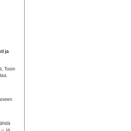
ti ja
ä. Tosin
taa.
aiseen
 nähdä
 – ja