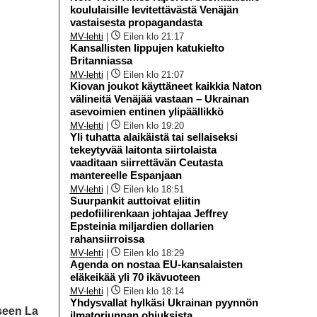
koululaisille levitettävästä Venäjän
vastaisesta propagandasta
MV-lehti
|
Eilen klo 21:17
Kansallisten lippujen katukielto
Britanniassa
MV-lehti
|
Eilen klo 21:07
Kiovan joukot käyttäneet kaikkia Naton
välineitä Venäjää vastaan – Ukrainan
asevoimien entinen ylipäällikkö
MV-lehti
|
Eilen klo 19:20
Yli tuhatta alaikäistä tai sellaiseksi
tekeytyvää laitonta siirtolaista
vaaditaan siirrettävän Ceutasta
mantereelle Espanjaan
MV-lehti
|
Eilen klo 18:51
Suurpankit auttoivat eliitin
pedofiilirenkaan johtajaa Jeffrey
Epsteinia miljardien dollarien
rahansiirroissa
MV-lehti
|
Eilen klo 18:29
Agenda on nostaa EU-kansalaisten
eläkeikää yli 70 ikävuoteen
MV-lehti
|
Eilen klo 18:14
Yhdysvallat hylkäsi Ukrainan pyynnön
eseen La
ilmatorjunnan ohjuksista