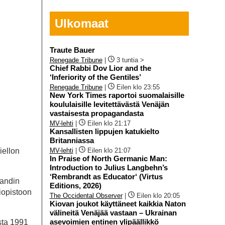
Ulkomaat
Traute Bauer
Renegade Tribune
|
3 tuntia >
Chief Rabbi Dov Lior and the
‘Inferiority of the Gentiles’
Renegade Tribune
|
Eilen klo 23:55
New York Times raportoi suomalaisille
koululaisille levitettävästä Venäjän
vastaisesta propagandasta
MV-lehti
|
Eilen klo 21:17
Kansallisten lippujen katukielto
Britanniassa
MV-lehti
|
Eilen klo 21:07
iellon
In Praise of North Germanic Man:
Introduction to Julius Langbehn’s
‘Rembrandt as Educator‘ (Virtus
kandin
Editions, 2026)
liopistoon
The Occidental Observer
|
Eilen klo 20:05
Kiovan joukot käyttäneet kaikkia Naton
välineitä Venäjää vastaan – Ukrainan
asevoimien entinen ylipäällikkö
esta 1991