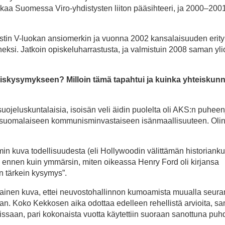
kaa Suomessa Viro-yhdistysten liiton pääsihteeri, ja 2000–200
tin V-luokan ansiomerkin ja vuonna 2002 kansalaisuuden erityi
eheksi. Jatkoin opiskeluharrastusta, ja valmistuin 2008 saman yli
alaiskysymykseen? Milloin tämä tapahtui ja kuinka yhteiskunn
 suojeluskuntalaisia, isoisän veli äidin puolelta oli AKS:n puhee
 suomalaiseen kommunisminvastaiseen isänmaallisuuteen. Olin 
in kuva todellisuudesta (eli Hollywoodin välittämän historiank
, ennen kuin ymmärsin, miten oikeassa Henry Ford oli kirjansa
n tärkein kysymys”.
llainen kuva, ettei neuvostohallinnon kumoamista muualla seur
an. Koko Kekkosen aika odottaa edelleen rehellistä arvioita, s
issaan, pari kokonaista vuotta käytettiin suoraan sanottuna puhd