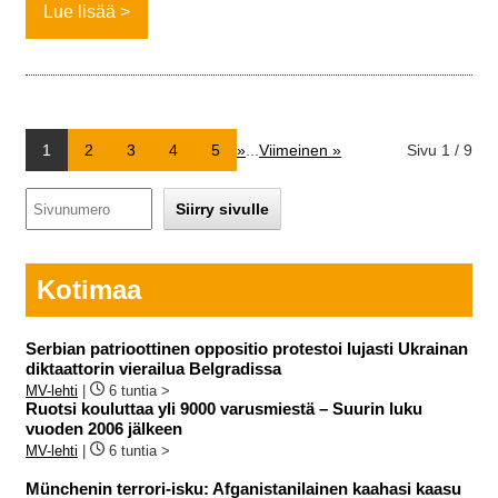
Lue lisää
1
2
3
4
5
»
...
Viimeinen »
Sivu 1 / 9
Kotimaa
Serbian patrioottinen oppositio protestoi lujasti Ukrainan
diktaattorin vierailua Belgradissa
MV-lehti
|
6 tuntia >
Ruotsi kouluttaa yli 9000 varusmiestä – Suurin luku
vuoden 2006 jälkeen
MV-lehti
|
6 tuntia >
Münchenin terrori-isku: Afganistanilainen kaahasi kaasu