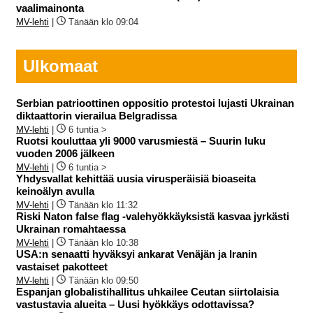
vaalimainonta
MV-lehti
|
Tänään klo 09:04
Ulkomaat
Serbian patrioottinen oppositio protestoi lujasti Ukrainan
diktaattorin vierailua Belgradissa
MV-lehti
|
6 tuntia >
Ruotsi kouluttaa yli 9000 varusmiestä – Suurin luku
vuoden 2006 jälkeen
MV-lehti
|
6 tuntia >
Yhdysvallat kehittää uusia virusperäisiä bioaseita
keinoälyn avulla
MV-lehti
|
Tänään klo 11:32
Riski Naton false flag -valehyökkäyksistä kasvaa jyrkästi
Ukrainan romahtaessa
MV-lehti
|
Tänään klo 10:38
USA:n senaatti hyväksyi ankarat Venäjän ja Iranin
vastaiset pakotteet
MV-lehti
|
Tänään klo 09:50
Espanjan globalistihallitus uhkailee Ceutan siirtolaisia
vastustavia alueita – Uusi hyökkäys odottavissa?