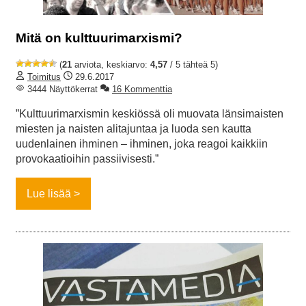
Mitä on kulttuurimarxismi?
(
21
arviota, keskiarvo:
4,57
/ 5 tähteä 5)
Toimitus
29.6.2017
3444 Näyttökerrat
16 Kommenttia
”Kulttuurimarxismin keskiössä oli muovata länsimaisten
miesten ja naisten alitajuntaa ja luoda sen kautta
uudenlainen ihminen – ihminen, joka reagoi kaikkiin
provokaatioihin passiivisesti.”
Lue lisää