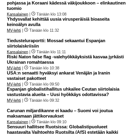
pohjassa ja Koraani kädessä väkijoukkoon – elinkautinen
tuomio
Kansalainen
|
Tänään klo 13:08
Yhdysvallat kehittää uusia virusperäisiä bioaseita
keinoälyn avulla
MV-lehti
|
Tänään klo 11:32
Tiedusteluraportti: Mossad sekaantui Espanjan
siirtolaiskriisiin
Kansalainen
|
Tänään klo 11:11
Riski Naton false flag -valehyökkäyksistä kasvaa jyrkästi
Ukrainan romahtaessa
MV-lehti
|
Tänään klo 10:38
USA:n senaatti hyväksyi ankarat Venäjän ja Iranin
vastaiset pakotteet
MV-lehti
|
Tänään klo 09:50
Espanjan globalistihallitus uhkailee Ceutan siirtolaisia
vastustavia alueita – Uusi hyökkäys odottavissa?
MV-lehti
|
Tänään klo 09:32
Carunan miljardikanne ei kaadu – Suomi voi joutua
maksamaan jättikorvaukset
Kansalainen
|
Tänään klo 09:10
Sensuuri hallitsee Ruotsissa: Globalistipuolueet
haastavalta Vaihtoehto Ruotsilta (AfS) estetään kaikki