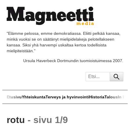
"Elämme pelossa, emme demokratiassa. Eliitti pelkää kansaa,
minkä vuoksi se on säätänyt mielipidelakeja pelotellakseen
kansaa. Siksi yhä harvempi uskaltaa kertoa todellisista
mielipiteistään."
Ursula Haverbeck Dortmundin tuomioistuimessa 2007.
Etusivu
Yhteiskunta
Terveys ja hyvinvointi
Historia
Talous
In Eng
rotu
- sivu 1/9