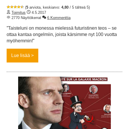
(
5
arviota, keskiarvo:
4,80
/ 5 tähteä 5)
Toimitus
4.5.2017
2770 Näyttökerrat
6 Kommenttia
”Taisteluni on monessa mielessä futuristinen teos – se
ottaa kantaa ongelmiin, joista kärsimme nyt 100 vuotta
myöhemmin!”
Lue lisää