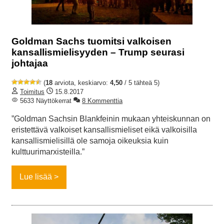
Goldman Sachs tuomitsi valkoisen
kansallismielisyyden – Trump seurasi
johtajaa
(
18
arviota, keskiarvo:
4,50
/ 5 tähteä 5)
Toimitus
15.8.2017
5633 Näyttökerrat
8 Kommenttia
”Goldman Sachsin Blankfeinin mukaan yhteiskunnan on
eristettävä valkoiset kansallismieliset eikä valkoisilla
kansallismielisillä ole samoja oikeuksia kuin
kulttuurimarxisteilla.”
Lue lisää