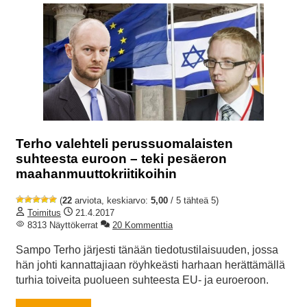
Terho valehteli perussuomalaisten
suhteesta euroon – teki pesäeron
maahanmuuttokriitikoihin
(
22
arviota, keskiarvo:
5,00
/ 5 tähteä 5)
Toimitus
21.4.2017
8313 Näyttökerrat
20 Kommenttia
Sampo Terho järjesti tänään tiedotustilaisuuden, jossa
hän johti kannattajiaan röyhkeästi harhaan herättämällä
turhia toiveita puolueen suhteesta EU- ja euroeroon.