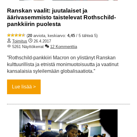
Ranskan vaalit: juutalaiset ja
äärivasemmisto taistelevat Rothschild-
pankkiirin puolesta
(
20
arviota, keskiarvo:
4,45
/ 5 tähteä 5)
Toimitus
26.4.2017
5261 Näyttökerrat
12 Kommenttia
”Rothschild-pankkiiri Macron on ylistänyt Ranskan
kulttuurillista ja etnistä monimuotoisuutta ja vaatinut
kansalaisia syleilemään globalisaatiota.”
Lue lisää