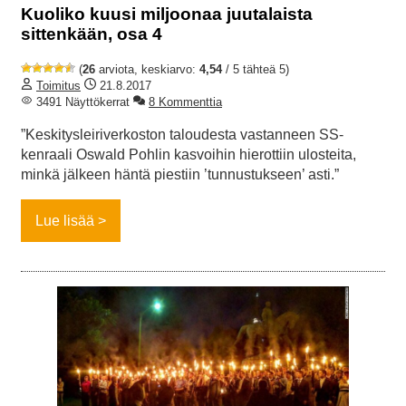
Kuoliko kuusi miljoonaa juutalaista
sittenkään, osa 4
(
26
arviota, keskiarvo:
4,54
/ 5 tähteä 5)
Toimitus
21.8.2017
3491 Näyttökerrat
8 Kommenttia
”Keskitysleiriverkoston taloudesta vastanneen SS-
kenraali Oswald Pohlin kasvoihin hierottiin ulosteita,
minkä jälkeen häntä piestiin ’tunnustukseen’ asti.”
Lue lisää