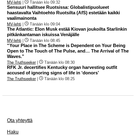
MV-lehti
|
Tänään klo 09:32
Sensuuri hallitsee Ruotsissa: Globalistipuolueet
haastavalta Vaihtoehto Ruotsilta (AfS) estetään kaikki
vaalimainonta
MV-lehti
|
Tänään klo 09:04
The Atlantic: Elon Musk estää Kiovan joukoilta Starlinkin
pitkänkantaman iskuissa Venäjälle
MV-lehti
|
Tänään klo 08:45
“Your Place in The Scheme is Dependent on Your Being
Open to The Touch of The Pulse, and… The Arrival of The
Waves.”
The Truthseeker
|
Tänään klo 08:30
RFK Jr. decertifies Kentucky organ harvesting outfit
accused of ignoring signs of life in ‘donors’
The Truthseeker
|
Tänään klo 08:25
Ota yhteyttä
Haku