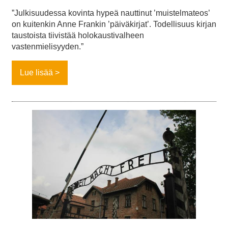
”Julkisuudessa kovinta hypeä nauttinut ’muistelmateos’
on kuitenkin Anne Frankin ’päiväkirjat’. Todellisuus kirjan
taustoista tiivistää holokaustivalheen
vastenmielisyyden.”
Lue lisää