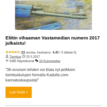
Eliitin vihaaman Vastamedian numero 2017
julkaistu!
(
22
arviota, keskiarvo:
4,45
/ 5 tähteä 5)
Toimitus
25.5.2017
5495 Näyttökerrat
10 Kommenttia
”36-sivuisen lehden voi tilata nyt pelkkien
toimituskulujen hinnalla Kadulle.com-
kannatuskaupasta!”
Lue lisää