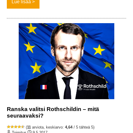
Lue lisää
Ranska valitsi Rothschildin – mitä
seuraavaksi?
(
11
arviota, keskiarvo:
4,64
/ 5 tähteä 5)
Toimitus
9.5.2017