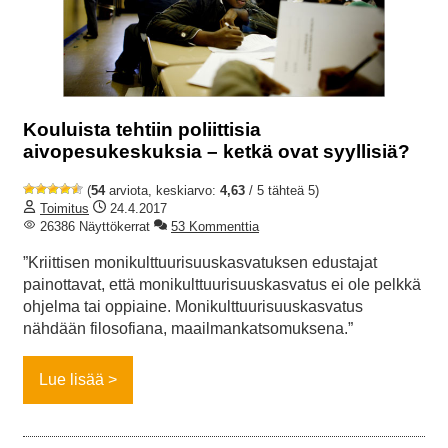
Kouluista tehtiin poliittisia
aivopesukeskuksia – ketkä ovat syyllisiä?
(
54
arviota, keskiarvo:
4,63
/ 5 tähteä 5)
Toimitus
24.4.2017
26386 Näyttökerrat
53 Kommenttia
”Kriittisen monikulttuurisuuskasvatuksen edustajat
painottavat, että monikulttuurisuuskasvatus ei ole pelkkä
ohjelma tai oppiaine. Monikulttuurisuuskasvatus
nähdään filosofiana, maailmankatsomuksena.”
Lue lisää