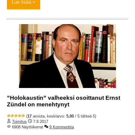
Lue lisää
”Holokaustin” valheeksi osoittanut Ernst
Zündel on menehtynyt
(
17
arviota, keskiarvo:
5,00
/ 5 tähteä 5)
Toimitus
7.8.2017
6908 Näyttökerrat
9 Kommenttia