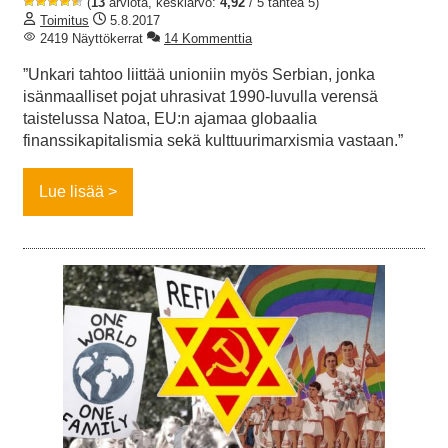
(
13
arviota, keskiarvo:
4,92
/ 5 tähteä 5)
Toimitus
5.8.2017
2419 Näyttökerrat
14 Kommenttia
”Unkari tahtoo liittää unioniin myös Serbian, jonka
isänmaalliset pojat uhrasivat 1990-luvulla verensä
taistelussa Natoa, EU:n ajamaa globaalia
finanssikapitalismia sekä kulttuurimarxismia vastaan.”
Lue lisää