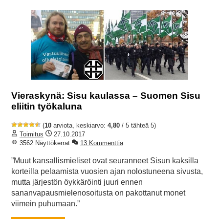
Vieraskynä: Sisu kaulassa – Suomen Sisu
eliitin työkaluna
(
10
arviota, keskiarvo:
4,80
/ 5 tähteä 5)
Toimitus
27.10.2017
3562 Näyttökerrat
13 Kommenttia
”Muut kansallismieliset ovat seuranneet Sisun kaksilla
korteilla pelaamista vuosien ajan nolostuneena sivusta,
mutta järjestön öykkäröinti juuri ennen
sananvapausmielenosoitusta on pakottanut monet
viimein puhumaan.”