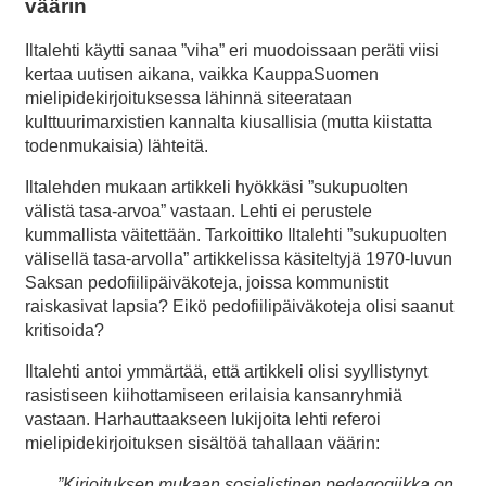
väärin
Iltalehti käytti sanaa ”viha” eri muodoissaan peräti viisi
kertaa uutisen aikana, vaikka KauppaSuomen
mielipidekirjoituksessa lähinnä siteerataan
kulttuurimarxistien kannalta kiusallisia (mutta kiistatta
todenmukaisia) lähteitä.
Iltalehden mukaan artikkeli hyökkäsi ”sukupuolten
välistä tasa-arvoa” vastaan. Lehti ei perustele
kummallista väitettään. Tarkoittiko Iltalehti ”sukupuolten
välisellä tasa-arvolla” artikkelissa käsiteltyjä 1970-luvun
Saksan pedofiilipäiväkoteja, joissa kommunistit
raiskasivat lapsia? Eikö pedofiilipäiväkoteja olisi saanut
kritisoida?
Iltalehti antoi ymmärtää, että artikkeli olisi syyllistynyt
rasistiseen kiihottamiseen erilaisia kansanryhmiä
vastaan. Harhauttaakseen lukijoita lehti referoi
mielipidekirjoituksen sisältöä tahallaan väärin:
”Kirjoituksen mukaan sosialistinen pedagogiikka on