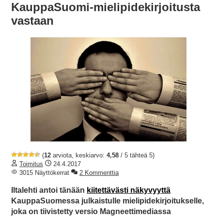
KauppaSuomi-mielipidekirjoitusta
vastaan
(
12
arviota, keskiarvo:
4,58
/ 5 tähteä 5)
Toimitus
24.4.2017
3015 Näyttökerrat
2 Kommenttia
Iltalehti antoi tänään
kiitettävästi näkyvyyttä
KauppaSuomessa julkaistulle mielipidekirjoitukselle,
joka on tiivistetty versio Magneettimediassa