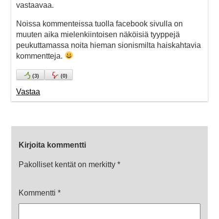
vastaavaa.
Noissa kommenteissa tuolla facebook sivulla on
muuten aika mielenkiintoisen näköisiä tyyppejä
peukuttamassa noita hieman sionismilta haiskahtavia
kommentteja.
(
3
)
(
0
)
Vastaa
Kirjoita kommentti
Pakolliset kentät on merkitty
*
Kommentti
*