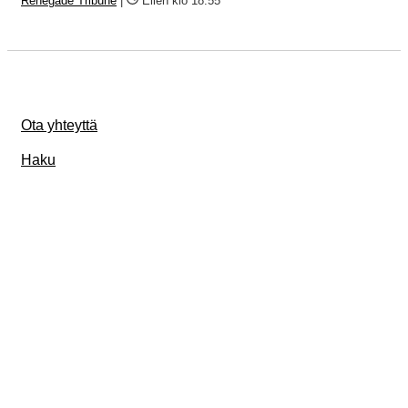
Renegade Tribune
|
Eilen klo 18:55
Ota yhteyttä
Haku