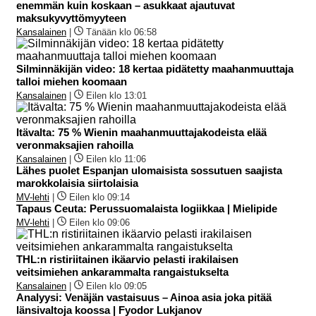
enemmän kuin koskaan – asukkaat ajautuvat
maksukyvyttömyyteen
Kansalainen
|
Tänään klo 06:58
Silminnäkijän video: 18 kertaa pidätetty maahanmuuttaja
talloi miehen koomaan
Kansalainen
|
Eilen klo 13:01
Itävalta: 75 % Wienin maahanmuuttajakodeista elää
veronmaksajien rahoilla
Kansalainen
|
Eilen klo 11:06
Lähes puolet Espanjan ulomaisista sossutuen saajista
marokkolaisia siirtolaisia
MV-lehti
|
Eilen klo 09:14
Tapaus Ceuta: Perussuomalaista logiikkaa | Mielipide
MV-lehti
|
Eilen klo 09:06
THL:n ristiriitainen ikäarvio pelasti irakilaisen
veitsimiehen ankarammalta rangaistukselta
Kansalainen
|
Eilen klo 09:05
Analyysi: Venäjän vastaisuus – Ainoa asia joka pitää
länsivaltoja koossa | Fyodor Lukjanov