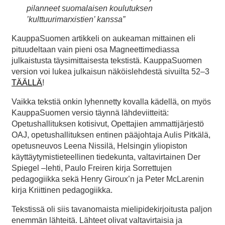
pilanneet suomalaisen koulutuksen
’kulttuurimarxistien’ kanssa”
KauppaSuomen artikkeli on aukeaman mittainen eli
pituudeltaan vain pieni osa Magneettimediassa
julkaistusta täysimittaisesta tekstistä. KauppaSuomen
version voi lukea julkaisun näköislehdestä sivuilta 52–3
TÄÄLLÄ
!
Vaikka tekstiä onkin lyhennetty kovalla kädellä, on myös
KauppaSuomen versio täynnä lähdeviitteitä:
Opetushallituksen kotisivut, Opettajien ammattijärjestö
OAJ, opetushallituksen entinen pääjohtaja Aulis Pitkälä,
opetusneuvos Leena Nissilä, Helsingin yliopiston
käyttäytymistieteellinen tiedekunta, valtavirtainen Der
Spiegel –lehti, Paulo Freiren kirja Sorrettujen
pedagogiikka sekä Henry Giroux’n ja Peter McLarenin
kirja Kriittinen pedagogiikka.
Tekstissä oli siis tavanomaista mielipidekirjoitusta paljon
enemmän lähteitä. Lähteet olivat valtavirtaisia ja