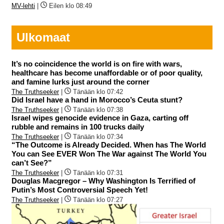
MV-lehti
|
Eilen klo 08:49
Ulkomaat
It’s no coincidence the world is on fire with wars,
healthcare has become unaffordable or of poor quality,
and famine lurks just around the corner
The Truthseeker
|
Tänään klo 07:42
Did Israel have a hand in Morocco’s Ceuta stunt?
The Truthseeker
|
Tänään klo 07:38
Israel wipes genocide evidence in Gaza, carting off
rubble and remains in 100 trucks daily
The Truthseeker
|
Tänään klo 07:34
“The Outcome is Already Decided. When has The World
You can See EVER Won The War against The World You
can’t See?”
The Truthseeker
|
Tänään klo 07:31
Douglas Macgregor – Why Washington Is Terrified of
Putin’s Most Controversial Speech Yet!
The Truthseeker
|
Tänään klo 07:27