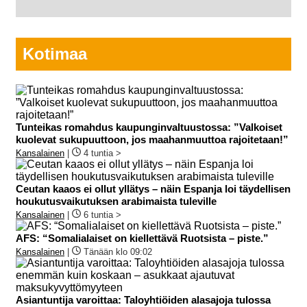
Kotimaa
Tunteikas romahdus kaupunginvaltuustossa: ”Valkoiset
kuolevat sukupuuttoon, jos maahanmuuttoa rajoitetaan!”
Kansalainen
|
4 tuntia >
Ceutan kaaos ei ollut yllätys – näin Espanja loi täydellisen
houkutusvaikutuksen arabimaista tuleville
Kansalainen
|
6 tuntia >
AFS: “Somalialaiset on kiellettävä Ruotsista – piste.”
Kansalainen
|
Tänään klo 09:02
Asiantuntija varoittaa: Taloyhtiöiden alasajoja tulossa