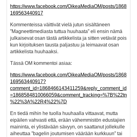
https://www.facebook.com/OikeaMediaOM/posts/1868
169563440917
Kommenteissa väittivät vielä jutun sisältäneen
”Magneettimediasta tuttua huuhaata” eli ensin nämä
julkaisevat osan tästä artikkelista ja sitten vetävät pois
kun kirjoituksen tausta paljastuu ja leimaavat osan
artikkelista huuhaaksi.
Tässä OM kommentoi asiaa:
https://www.facebook.com/OikeaMediaOM/posts/1868
169563440917?
comment_id=1868466143411259&reply_comment_id
=1868584810066059&comment_tracking=%7B%22tn
%22%3A%22R4%22%7D
En tiedä mihin he tuolla huuhaalla vittaavat, mutta
eipäilen vahvasti että, erään vähemmistön edustajien
maininta, ei ylistävään sävyyn, on saattanut jollekulle
aiheuttaa ”bagelin joutumisen väärään kurkkuun” tai