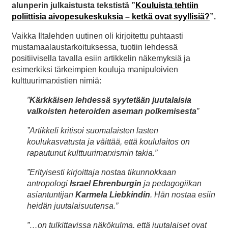
alunperin julkaistusta tekstistä ”
Kouluista tehtiin
poliittisia aivopesukeskuksia – ketkä ovat syyllisiä?
”.
Vaikka Iltalehden uutinen oli kirjoitettu puhtaasti
mustamaalaustarkoituksessa, tuotiin lehdessä
positiivisella tavalla esiin artikkelin näkemyksiä ja
esimerkiksi tärkeimpien kouluja manipuloivien
kulttuurimarxistien nimiä:
”
Kärkkäisen lehdessä syytetään juutalaisia
valkoisten heteroiden aseman polkemisesta
”
”Artikkeli kritisoi suomalaisten lasten
koulukasvatusta ja väittää, että koululaitos on
rapautunut kulttuurimarxismin takia.”
”Erityisesti kirjoittaja nostaa tikunnokkaan
antropologi
Israel Ehrenburgin
ja pedagogiikan
asiantuntijan
Karmela Liebkindin
. Hän nostaa esiin
heidän juutalaisuutensa.”
”…on tulkittavissa näkökulma, että juutalaiset ovat