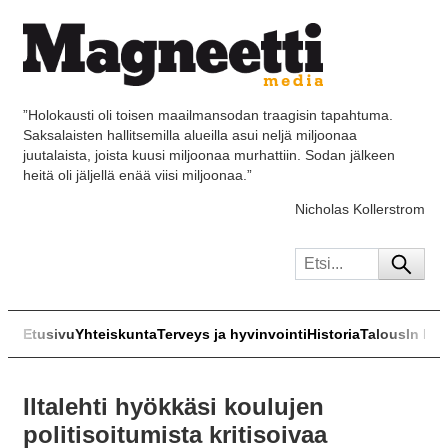
”Holokausti oli toisen maailmansodan traagisin tapahtuma.
Saksalaisten hallitsemilla alueilla asui neljä miljoonaa
juutalaista, joista kuusi miljoonaa murhattiin. Sodan jälkeen
heitä oli jäljellä enää viisi miljoonaa.”
Nicholas Kollerstrom
Etusivu
Yhteiskunta
Terveys ja hyvinvointi
Historia
Talous
In Eng
Iltalehti hyökkäsi koulujen
politisoitumista kritisoivaa