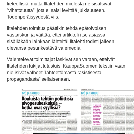
tieteellisiä, mutta Iltalehden mielestä ne sisälsivät
”vihatotuutta”, jota ei saisi levittää julkisuuteen.
Todenperäisyydestä viis.
Iltalehden toimitus päättikin tehdä epätoivoisen
vastaiskun ja väittää, ettei artikkeli itse asiassa
sisälläkään lainkaan lähteitä! Iltalehti todisti jälleen
olevansa pesunkestävä valemedia.
Valehtelevat toimittajat laskivat sen varaan, etteivät
Iltalehden lukijat tutustuisi KauppaSuomen tekstiin vaan
nielisivät valheet ”lähteettömästä rasistisesta
propagandasta” sellaisenaan.