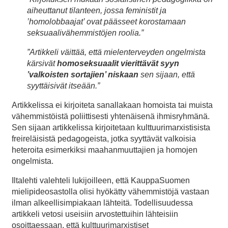
aiheuttanut tilanteen, jossa feministit ja
’homolobbaajat’ ovat päässeet korostamaan
seksuaalivähemmistöjen roolia.”
”Artikkeli väittää, että mielenterveyden ongelmista
kärsivät
homoseksuaalit vierittävät syyn
’valkoisten sortajien’ niskaan
sen sijaan, että
syyttäisivät itseään.”
Artikkelissa ei kirjoiteta sanallakaan homoista tai muista
vähemmistöistä poliittisesti yhtenäisenä ihmisryhmänä.
Sen sijaan artikkelissa kirjoitetaan kulttuurimarxistisista
freireläisistä pedagogeista, jotka syyttävät valkoisia
heteroita esimerkiksi maahanmuuttajien ja homojen
ongelmista.
Iltalehti valehteli lukijoilleen, että KauppaSuomen
mielipideosastolla olisi hyökätty vähemmistöjä vastaan
ilman alkeellisimpiakaan lähteitä. Todellisuudessa
artikkeli vetosi useisiin arvostettuihin lähteisiin
osoittaessaan, että kulttuurimarxistiset