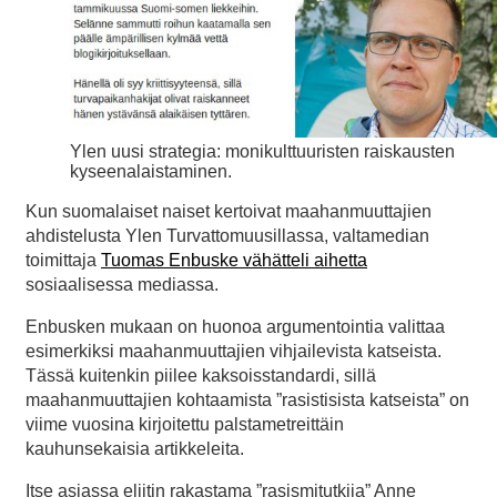
Ylen uusi strategia: monikulttuuristen raiskausten
kyseenalaistaminen.
Kun suomalaiset naiset kertoivat maahanmuuttajien
ahdistelusta Ylen Turvattomuusillassa, valtamedian
toimittaja
Tuomas Enbuske vähätteli aihetta
sosiaalisessa mediassa.
Enbusken mukaan on huonoa argumentointia valittaa
esimerkiksi maahanmuuttajien vihjailevista katseista.
Tässä kuitenkin piilee kaksoisstandardi, sillä
maahanmuuttajien kohtaamista ”rasistisista katseista” on
viime vuosina kirjoitettu palstametreittäin
kauhunsekaisia artikkeleita.
Itse asiassa eliitin rakastama ”rasismitutkija” Anne