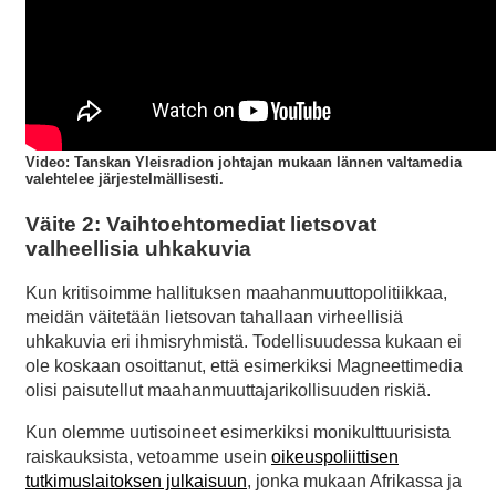
Video
: Tanskan Yleisradion johtajan mukaan lännen valtamedia
valehtelee järjestelmällisesti.
Väite 2: Vaihtoehtomediat lietsovat
valheellisia uhkakuvia
Kun kritisoimme hallituksen maahanmuuttopolitiikkaa,
meidän väitetään lietsovan tahallaan virheellisiä
uhkakuvia eri ihmisryhmistä. Todellisuudessa kukaan ei
ole koskaan osoittanut, että esimerkiksi Magneettimedia
olisi paisutellut maahanmuuttajarikollisuuden riskiä.
Kun olemme uutisoineet esimerkiksi monikulttuurisista
raiskauksista, vetoamme usein
oikeuspoliittisen
tutkimuslaitoksen julkaisuun
, jonka mukaan Afrikassa ja