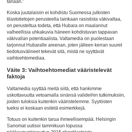
tänään.”
Koska juutalaisiin ei kohdistu Suomessa julkisten
tilastotietojen perusteella lainkaan rasistista väkivaltaa,
on perusteltua todeta, että Hubara on maalannut
valheellisia uhkakuvia häneen kohdistuvan tappavan
väkivallan potentiaalista. Valtamedia on puolestaan
tarjonnut Hubaralle areenan, joten jälleen kerran suuret
tiedotusvälineet tekevät sitä, mistä ne syyttävät
vaihtoehtomediaa.
Väite 3: Vaihtoehtomediat vääristelevät
faktoja
Valtamedia syyttää meitä siitä, että hankimme
uskottavuutta vetoamalla sinänsä valideihin tutkimuksiin,
joiden tuloksia kuitenkin vääristelemme. Syytösten
tueksi ei koskaan esitetä esimerkkejä.
Totuus on kuitenkin tarua ihmeellisempää. Helsingin
Sanomat uutisoi tammikuun lopussa