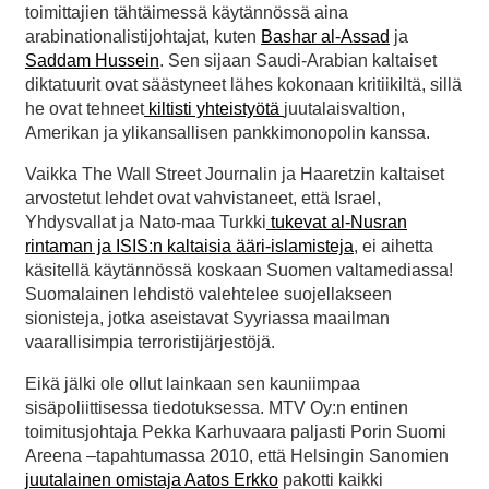
toimittajien tähtäimessä käytännössä aina
arabinationalistijohtajat, kuten
Bashar al-Assad
ja
Saddam Hussein
. Sen sijaan Saudi-Arabian kaltaiset
diktatuurit ovat säästyneet lähes kokonaan kritiikiltä, sillä
he ovat tehneet
kiltisti yhteistyötä
juutalaisvaltion,
Amerikan ja ylikansallisen pankkimonopolin kanssa.
Vaikka The Wall Street Journalin ja Haaretzin kaltaiset
arvostetut lehdet ovat vahvistaneet, että Israel,
Yhdysvallat ja Nato-maa Turkki
tukevat al-Nusran
rintaman ja ISIS:n kaltaisia ääri-islamisteja
, ei aihetta
käsitellä käytännössä koskaan Suomen valtamediassa!
Suomalainen lehdistö valehtelee suojellakseen
sionisteja, jotka aseistavat Syyriassa maailman
vaarallisimpia terroristijärjestöjä.
Eikä jälki ole ollut lainkaan sen kauniimpaa
sisäpoliittisessa tiedotuksessa. MTV Oy:n entinen
toimitusjohtaja Pekka Karhuvaara paljasti Porin Suomi
Areena –tapahtumassa 2010, että Helsingin Sanomien
juutalainen omistaja Aatos Erkko
pakotti kaikki