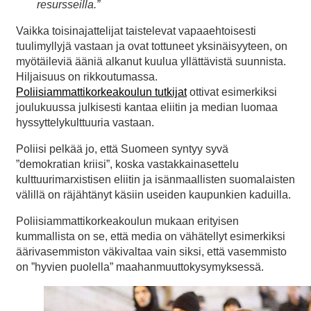
resursseilla.”
Vaikka toisinajattelijat taistelevat vapaaehtoisesti
tuulimyllyjä vastaan ja ovat tottuneet yksinäisyyteen, on
myötäileviä ääniä alkanut kuulua yllättävistä suunnista.
Hiljaisuus on rikkoutumassa.
Poliisiammattikorkeakoulun tutkijat
ottivat esimerkiksi
joulukuussa julkisesti kantaa eliitin ja median luomaa
hyssyttelykulttuuria vastaan.
Poliisi pelkää jo, että Suomeen syntyy syvä
”demokratian kriisi”, koska vastakkainasettelu
kulttuurimarxistisen eliitin ja isänmaallisten suomalaisten
välillä on räjähtänyt käsiin useiden kaupunkien kaduilla.
Poliisiammattikorkeakoulun mukaan erityisen
kummallista on se, että media on vähätellyt esimerkiksi
äärivasemmiston väkivaltaa vain siksi, että vasemmisto
on ”hyvien puolella” maahanmuuttokysymyksessä.