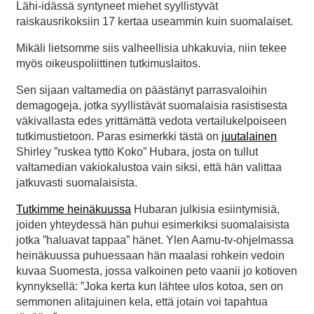
Lähi-idässä syntyneet miehet syyllistyvät
raiskausrikoksiin 17 kertaa useammin kuin suomalaiset.
Mikäli lietsomme siis valheellisia uhkakuvia, niin tekee
myös oikeuspoliittinen tutkimuslaitos.
Sen sijaan valtamedia on päästänyt parrasvaloihin
demagogeja, jotka syyllistävät suomalaisia rasistisesta
väkivallasta edes yrittämättä vedota vertailukelpoiseen
tutkimustietoon. Paras esimerkki tästä on
juutalainen
Shirley ”ruskea tyttö Koko” Hubara, josta on tullut
valtamedian vakiokalustoa vain siksi, että hän valittaa
jatkuvasti suomalaisista.
Tutkimme heinäkuussa
Hubaran julkisia esiintymisiä,
joiden yhteydessä hän puhui esimerkiksi suomalaisista
jotka ”haluavat tappaa” hänet. Ylen Aamu-tv-ohjelmassa
heinäkuussa puhuessaan hän maalasi rohkein vedoin
kuvaa Suomesta, jossa valkoinen peto vaanii jo kotioven
kynnyksellä: ”Joka kerta kun lähtee ulos kotoa, sen on
semmonen alitajuinen kela, että jotain voi tapahtua