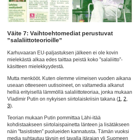
Väite 7: Vaihtoehtomediat perustuvat
”salaliittoteorioille”
Karhuvaaran EU-paljastuksen jälkeen ei ole kovin
mielekästä alkaa edes taittaa peistä koko ”salaliitto”-
käsitteen mielekkyydestä.
Mutta menkööt. Kuten olemme viimeisen vuoden aikana
useaan otteeseen uutisoineet, on valtamedia alkanut
helliä erityisellä lämmöllä salaliittoteoriaa, jonka mukaan
Vladimir Putin on nykyisen siirtolaiskriisin takana (
1
,
2
,
3
).
Teorian mukaan Putin pommittaa Lähi-itää
kohdistaakseen siirtolaispainetta länteen ja lisätäkseen
näin ”fasististen” puolueiden kannatusta. Tämän vuoksi
media suhtautuu täysin eri tavalla itärajan yli Suomeen