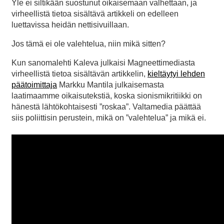
Yle ei siltikään suostunut oikaisemaan valhettaan, ja
virheellistä tietoa sisältävä artikkeli on edelleen
luettavissa heidän nettisivuillaan.
Jos tämä ei ole valehtelua, niin mikä sitten?
Kun sanomalehti Kaleva julkaisi Magneettimediasta
virheellistä tietoa sisältävän artikkelin,
kieltäytyi lehden
päätoimittaja
Markku Mantila julkaisemasta
laatimaamme oikaisutekstiä, koska sionismikritiikki on
hänestä lähtökohtaisesti ”roskaa”. Valtamedia päättää
siis poliittisin perustein, mikä on ”valehtelua” ja mikä ei.