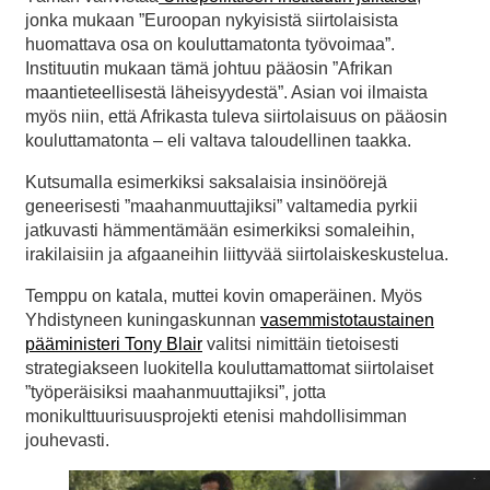
jonka mukaan ”Euroopan nykyisistä siirtolaisista
huomattava osa on kouluttamatonta työvoimaa”.
Instituutin mukaan tämä johtuu pääosin ”Afrikan
maantieteellisestä läheisyydestä”. Asian voi ilmaista
myös niin, että Afrikasta tuleva siirtolaisuus on pääosin
kouluttamatonta – eli valtava taloudellinen taakka.
Kutsumalla esimerkiksi saksalaisia insinöörejä
geneerisesti ”maahanmuuttajiksi” valtamedia pyrkii
jatkuvasti hämmentämään esimerkiksi somaleihin,
irakilaisiin ja afgaaneihin liittyvää siirtolaiskeskustelua.
Temppu on katala, muttei kovin omaperäinen. Myös
Yhdistyneen kuningaskunnan
vasemmistotaustainen
pääministeri Tony Blair
valitsi nimittäin tietoisesti
strategiakseen luokitella kouluttamattomat siirtolaiset
”työperäisiksi maahanmuuttajiksi”, jotta
monikulttuurisuusprojekti etenisi mahdollisimman
jouhevasti.