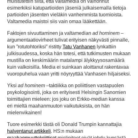
muistutettiin siitä, että valtamedia on vainonnut
esimerkiksi katupartioiden jäseniä julkaisemalla tietoja
partioiden jäsenten vieläkin vanhemmista tuomioista.
Valtamedia maistoi siis vain omaa lääkettään.
Faktojen sivuuttaminen ja valtamedian
ad hominem
–
argumentaatiovirheet tulivat erityisen näkyvästi pinnalle,
kun ”rotutohtoriksi” ristitty
Tatu Vanhanen
lynkattiin
julkisuudessa, koska hän totesi, että tutkimusten mukaan
mustilla on keskimäärin matalampi älykkyysosamäärä
kuin valkoisilla. Media ei suinkaan aloittanut rakentavaa
vuoropuhelua vaan yritti nöyryyttää Vanhasen hiljaiseksi.
Yksi
ad hominem
–taktiikka on poliittisen vastapuolen
psykologisointi, joka on erityisesti Helsingin Sanomien
toimittajien mieleen: jos joku on Erkko-median kanssa
eri mieltä maahanmuuton vaikutuksista, on hän
mielenvikainen!
Tuore esimerkki tästä oli Donald Trumpin kannattajia
halventanut artikkeli
. HS:n mukaan
maahanmuuttokriittiset
mielipiteet eivät johdu kypsästä