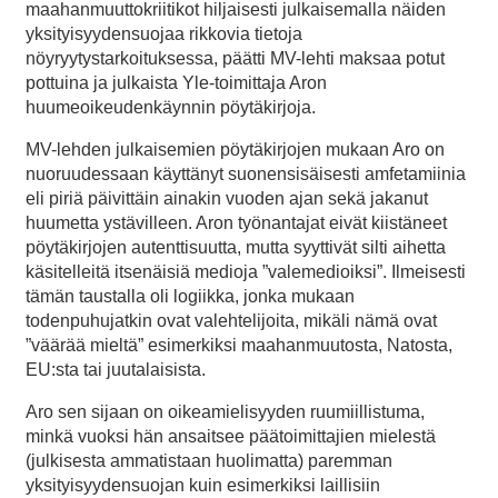
maahanmuuttokriitikot hiljaisesti julkaisemalla näiden
yksityisyydensuojaa rikkovia tietoja
nöyryytystarkoituksessa, päätti MV-lehti maksaa potut
pottuina ja julkaista Yle-toimittaja Aron
huumeoikeudenkäynnin pöytäkirjoja.
MV-lehden julkaisemien pöytäkirjojen mukaan Aro on
nuoruudessaan käyttänyt suonensisäisesti amfetamiinia
eli piriä päivittäin ainakin vuoden ajan sekä jakanut
huumetta ystävilleen. Aron työnantajat eivät kiistäneet
pöytäkirjojen autenttisuutta, mutta syyttivät silti aihetta
käsitelleitä itsenäisiä medioja ”valemedioiksi”. Ilmeisesti
tämän taustalla oli logiikka, jonka mukaan
todenpuhujatkin ovat valehtelijoita, mikäli nämä ovat
”väärää mieltä” esimerkiksi maahanmuutosta, Natosta,
EU:sta tai juutalaisista.
Aro sen sijaan on oikeamielisyyden ruumiillistuma,
minkä vuoksi hän ansaitsee päätoimittajien mielestä
(julkisesta ammatistaan huolimatta) paremman
yksityisyydensuojan kuin esimerkiksi laillisiin