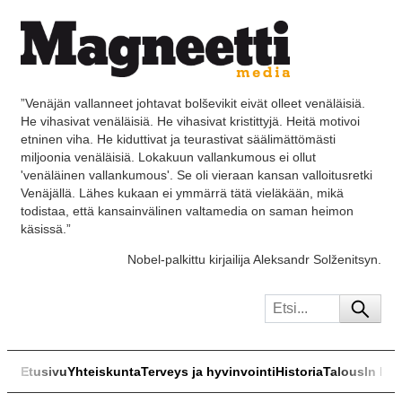
”Venäjän vallanneet johtavat bolševikit eivät olleet venäläisiä.
He vihasivat venäläisiä. He vihasivat kristittyjä. Heitä motivoi
etninen viha. He kiduttivat ja teurastivat säälimättömästi
miljoonia venäläisiä. Lokakuun vallankumous ei ollut
'venäläinen vallankumous'. Se oli vieraan kansan valloitusretki
Venäjällä. Lähes kukaan ei ymmärrä tätä vieläkään, mikä
todistaa, että kansainvälinen valtamedia on saman heimon
käsissä.”
Nobel-palkittu kirjailija Aleksandr Solženitsyn.
Etusivu
Yhteiskunta
Terveys ja hyvinvointi
Historia
Talous
In Eng