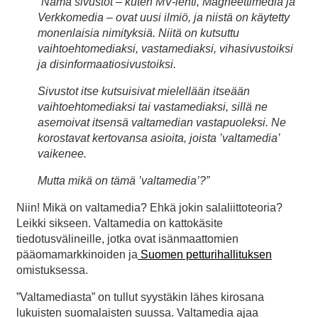
”Nämä sivustot – kuten MV-lehti, Magneettimedia ja
Verkkomedia – ovat uusi ilmiö, ja niistä on käytetty
monenlaisia nimityksiä. Niitä on kutsuttu
vaihtoehtomediaksi, vastamediaksi, vihasivustoiksi
ja disinformaatiosivustoiksi.
Sivustot itse kutsuisivat mielellään itseään
vaihtoehtomediaksi tai vastamediaksi, sillä ne
asemoivat itsensä valtamedian vastapuoleksi. Ne
korostavat kertovansa asioita, joista ’valtamedia’
vaikenee.
Mutta mikä on tämä ’valtamedia’?”
Niin! Mikä on valtamedia? Ehkä jokin salaliittoteoria?
Leikki sikseen. Valtamedia on kattokäsite
tiedotusvälineille, jotka ovat isänmaattomien
pääomamarkkinoiden ja
Suomen petturihallituksen
omistuksessa.
”Valtamediasta” on tullut syystäkin lähes kirosana
lukuisten suomalaisten suussa. Valtamedia ajaa