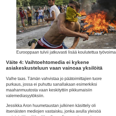
Eurooppaan tulvii jatkuvasti lisää koulutettua työvoima
Väite 4: Vaihtoehtomedia ei kykene
asiakeskusteluun vaan vainoaa yksilöitä
Valhe taas. Tämän vahvistaa jo päätoimittajien tuore
purkaus, jossa ei puhuttu sanallakaan esimerkiksi
maahanmuutosta vaan keskityttiin pikkumaisiin
valemediasyytöksiin.
Jessikka Aron huumetaustan julkinen käsittely oli
itsenäisten mediojen vastaisku, jonka avulla yleisöä