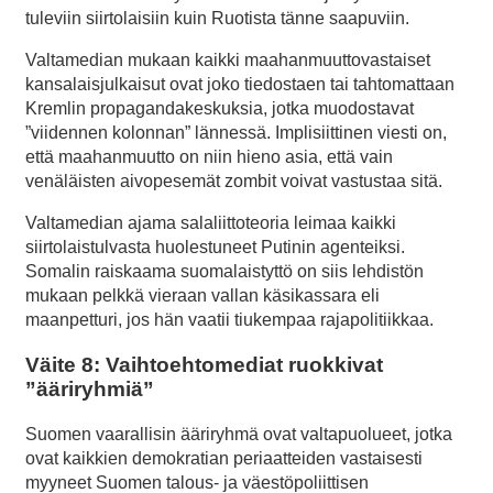
tuleviin siirtolaisiin kuin Ruotista tänne saapuviin.
Valtamedian mukaan kaikki maahanmuuttovastaiset
kansalaisjulkaisut ovat joko tiedostaen tai tahtomattaan
Kremlin propagandakeskuksia, jotka muodostavat
”viidennen kolonnan” lännessä. Implisiittinen viesti on,
että maahanmuutto on niin hieno asia, että vain
venäläisten aivopesemät zombit voivat vastustaa sitä.
Valtamedian ajama salaliittoteoria leimaa kaikki
siirtolaistulvasta huolestuneet Putinin agenteiksi.
Somalin raiskaama suomalaistyttö on siis lehdistön
mukaan pelkkä vieraan vallan käsikassara eli
maanpetturi, jos hän vaatii tiukempaa rajapolitiikkaa.
Väite 8: Vaihtoehtomediat ruokkivat
”ääriryhmiä”
Suomen vaarallisin ääriryhmä ovat valtapuolueet, jotka
ovat kaikkien demokratian periaatteiden vastaisesti
myyneet Suomen talous- ja väestöpoliittisen