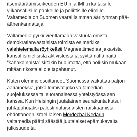
itsemääräämisoikeuden EU:n ja IMF:n kaltaisille
ylikansallisille pankeille ja poliittisille elimille.
Valtamedia on Suomen vaarallisimman ääriryhmän pää-
äänenkannattaja.
Valtamedia pyrkii vierittämään vastuuta omista
demokratianvastaisista toimista esimerkiksi
valehtelemalla röyhkeästi
Magneettimediaa jakavista
kansallismielisistä aktivisteista ja syyttämällä näitä
”kahakoinnista” siitäkin huolimatta, että poliisin mukaan
mitään rikosta ei ole tapahtunut.
Kuten olemme osoittaneet, Suomessa vaikuttaa paljon
ääriaineksia, jotka toimivat joko valtamedian
suojeluksessa tai suoranaisessa yhteistyössä sen
kanssa. Kun Helsingin juutalainen seurakunta kutsui
juhlapuhujaksi palestiinalaisnaisten raiskaamista
ehdottaneen israelilaisen
Mordechai Kedarin
,
valtamedia päätti säästää juutalaiset epämukavalta
julkisuudelta.