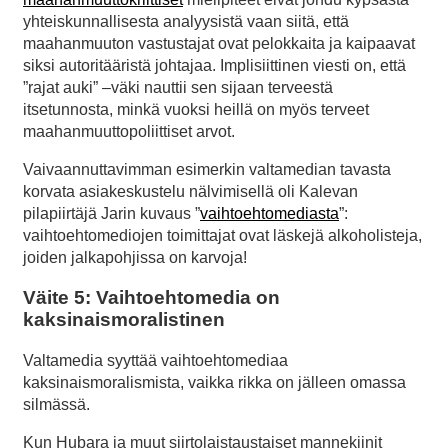
yhteiskunnallisesta analyysistä vaan siitä, että
maahanmuuton vastustajat ovat pelokkaita ja kaipaavat
siksi autoritääristä johtajaa. Implisiittinen viesti on, että
”rajat auki” –väki nauttii sen sijaan terveestä
itsetunnosta, minkä vuoksi heillä on myös terveet
maahanmuuttopoliittiset arvot.
Vaivaannuttavimman esimerkin valtamedian tavasta
korvata asiakeskustelu nälvimisellä oli Kalevan
pilapiirtäjä Jarin kuvaus ”
vaihtoehtomediasta
”:
vaihtoehtomediojen toimittajat ovat läskejä alkoholisteja,
joiden jalkapohjissa on karvoja!
Väite 5: Vaihtoehtomedia on
kaksinaismoralistinen
Valtamedia syyttää vaihtoehtomediaa
kaksinaismoralismista, vaikka rikka on jälleen omassa
silmässä.
Kun Hubara ja muut siirtolaistaustaiset mannekiinit