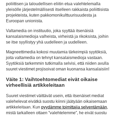
poliittisen ja taloudellisen eliitin etua valehtelemalla
yleisölle järjestelmällisesti itselleen rakkaista poliittisista
projekteista, kuten pakkomonikulttuurisuudesta ja
Euroopan unionista.
Valtamedia on instituutio, joka syyttää itsenäisiä
kansalaismedioja valheista, virheistä ja rikoksista, joihin
se itse syyllistyy yhä uudelleen ja uudelleen.
Magneettimedia kokosi muutamia tärkeimpiä syytöksiä,
joita valtamedia on tehnyt kansalaismedioja vastaan.
Syytöksiä tarkemmin tutkimalla selvisi, että niiden avulla
suuret viestimet projisoivat oman kuonansa kansalaisiin!
Väite 1: Vaihtoehtomediat eivät oikaise
virheellisiä artikkeleitaan
Suuret viestimet väittävät usein, että itsenäiset mediat
valehelevat eivätkä suostu kiinni jäätyään oikaisemaan
artikkeleitaan. Kun
pyydämme toimittajia selventämään
,
mistä tarkalleen ottaen ”valehtelemme”, he eivät suostu