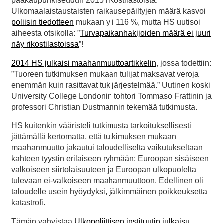
pääkaupunkiseudun 2015 rikostilastoista.
Ulkomaalaistaustaisten raikausepäiltyjen määrä kasvoi
poliisin tiedotteen
mukaan yli 116 %, mutta HS uutisoi
aiheesta otsikolla: ”
Turvapaikanhakijoiden määrä ei juuri
näy rikostilastoissa
”!
2014 HS julkaisi maahanmuuttoartikkelin
, jossa todettiin:
”Tuoreen tutkimuksen mukaan tulijat maksavat veroja
enemmän kuin rasittavat tukijärjestelmää.” Uutinen koski
University College Londonin tohtori Tommaso Frattinin ja
professori Christian Dustmannin tekemää tutkimusta.
HS kuitenkin vääristeli tutkimusta tarkoituksellisesti
jättämällä kertomatta, että tutkimuksen mukaan
maahanmuutto jakautui taloudelliselta vaikutukseltaan
kahteen tyystin erilaiseen ryhmään: Euroopan sisäiseen
valkoiseen siirtolaisuuteen ja Euroopan ulkopuolelta
tulevaan ei-valkoiseen maahanmuuttoon. Edellinen oli
taloudelle usein hyöydyksi, jälkimmäinen poikkeuksetta
katastrofi.
Tämän vahvistaa
Ulkopoliittisen instituutin julkaisu
,