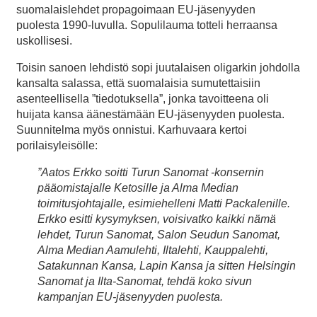
suomalaislehdet propagoimaan EU-jäsenyyden
puolesta 1990-luvulla. Sopulilauma totteli herraansa
uskollisesi.
Toisin sanoen lehdistö sopi juutalaisen oligarkin johdolla
kansalta salassa, että suomalaisia sumutettaisiin
asenteellisella ”tiedotuksella”, jonka tavoitteena oli
huijata kansa äänestämään EU-jäsenyyden puolesta.
Suunnitelma myös onnistui. Karhuvaara kertoi
porilaisyleisölle:
”Aatos Erkko soitti Turun Sanomat -konsernin
pääomistajalle Ketosille ja Alma Median
toimitusjohtajalle, esimiehelleni Matti Packalenille.
Erkko esitti kysymyksen, voisivatko kaikki nämä
lehdet, Turun Sanomat, Salon Seudun Sanomat,
Alma Median Aamulehti, Iltalehti, Kauppalehti,
Satakunnan Kansa, Lapin Kansa ja sitten Helsingin
Sanomat ja Ilta-Sanomat, tehdä koko sivun
kampanjan EU-jäsenyyden puolesta.