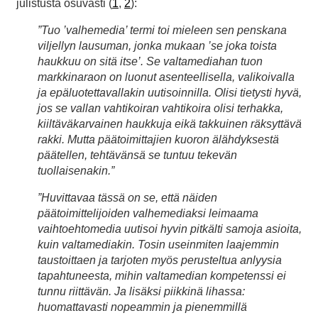
julistusta osuvasti (
1
,
2
):
”Tuo ’valhemedia’ termi toi mieleen sen penskana
viljellyn lausuman, jonka mukaan ’se joka toista
haukkuu on sitä itse’. Se valtamediahan tuon
markkinaraon on luonut asenteellisella, valikoivalla
ja epäluotettavallakin uutisoinnilla. Olisi tietysti hyvä,
jos se vallan vahtikoiran vahtikoira olisi terhakka,
kiiltäväkarvainen haukkuja eikä takkuinen räksyttävä
rakki. Mutta päätoimittajien kuoron älähdyksestä
päätellen, tehtävänsä se tuntuu tekevän
tuollaisenakin.”
”Huvittavaa tässä on se, että näiden
päätoimittelijoiden valhemediaksi leimaama
vaihtoehtomedia uutisoi hyvin pitkälti samoja asioita,
kuin valtamediakin. Tosin useinmiten laajemmin
taustoittaen ja tarjoten myös perusteltua anlyysia
tapahtuneesta, mihin valtamedian kompetenssi ei
tunnu riittävän. Ja lisäksi piikkinä lihassa:
huomattavasti nopeammin ja pienemmillä