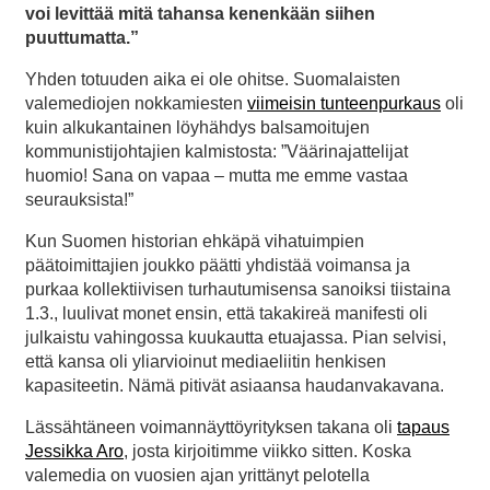
voi levittää mitä tahansa kenenkään siihen
puuttumatta.”
Yhden totuuden aika ei ole ohitse. Suomalaisten
valemediojen nokkamiesten
viimeisin tunteenpurkaus
oli
kuin alkukantainen löyhähdys balsamoitujen
kommunistijohtajien kalmistosta: ”Väärinajattelijat
huomio! Sana on vapaa – mutta me emme vastaa
seurauksista!”
Kun Suomen historian ehkäpä vihatuimpien
päätoimittajien joukko päätti yhdistää voimansa ja
purkaa kollektiivisen turhautumisensa sanoiksi tiistaina
1.3., luulivat monet ensin, että takakireä manifesti oli
julkaistu vahingossa kuukautta etuajassa. Pian selvisi,
että kansa oli yliarvioinut mediaeliitin henkisen
kapasiteetin. Nämä pitivät asiaansa haudanvakavana.
Lässähtäneen voimannäyttöyrityksen takana oli
tapaus
Jessikka Aro
, josta kirjoitimme viikko sitten. Koska
valemedia on vuosien ajan yrittänyt pelotella