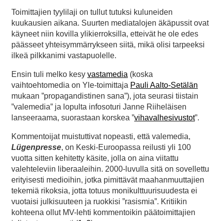
Toimittajien tyylilaji on tullut tutuksi kuluneiden
kuukausien aikana. Suurten mediatalojen äkäpussit ovat
käyneet niin kovilla ylikierroksilla, etteivät he ole edes
päässeet yhteisymmärrykseen siitä, mikä olisi tarpeeksi
ilkeä pilkkanimi vastapuolelle.
Ensin tuli melko kesy
vastamedia
(koska
vaihtoehtomedia on Yle-toimittaja
Pauli Aalto-Setälän
mukaan ”propagandistinen sana”), jota seurasi tiistain
”valemedia” ja lopulta infosoturi Janne Riiheläisen
lanseeraama, suorastaan korskea ”
vihavalhesivustot
”.
Kommentoijat muistuttivat nopeasti, että valemedia,
Lügenpresse
, on Keski-Euroopassa reilusti yli 100
vuotta sitten kehitetty käsite, jolla on aina viitattu
valehteleviin liberaaleihin. 2000-luvulla sitä on sovellettu
erityisesti medioihin, jotka pimittävät maahanmuuttajien
tekemiä rikoksia, jotta totuus monikulttuurisuudesta ei
vuotaisi julkisuuteen ja ruokkisi ”rasismia”. Kritiikin
kohteena ollut MV-lehti kommentoikin päätoimittajien