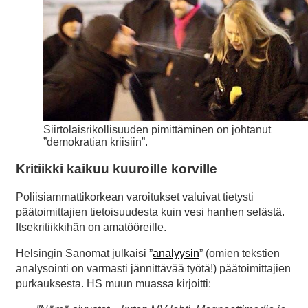
Siirtolaisrikollisuuden pimittäminen on johtanut
”demokratian kriisiin”.
Kritiikki kaikuu kuuroille korville
Poliisiammattikorkean varoitukset valuivat tietysti
päätoimittajien tietoisuudesta kuin vesi hanhen selästä.
Itsekritiikkihän on amatööreille.
Helsingin Sanomat julkaisi ”
analyysin
” (omien tekstien
analysointi on varmasti jännittävää työtä!) päätoimittajien
purkauksesta. HS muun muassa kirjoitti: