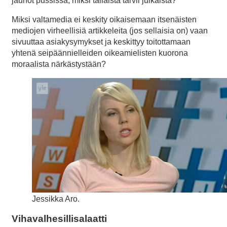
jauhot pussissa, miksi tällaista tarvii julkaista?
Miksi valtamedia ei keskity oikaisemaan itsenäisten
mediojen virheellisiä artikkeleita (jos sellaisia on) vaan
sivuuttaa asiakysymykset ja keskittyy toitottamaan
yhtenä seipäännielleiden oikeamielisten kuorona
moraalista närkästystään?
Jessikka Aro.
Vihavalhesillisalaatti