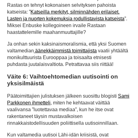
Rastas on tehnyt kokonaisen selvityksen pahoista
katseista: ”
Katseilla merkityt, silminnähden erilaiset.
Lasten ja nuorten kokemuksia rodullistavista katseista
”.
Miksei Enbuske kollegoineen irvaile Rastaan
haastattelemille maahanmuuttajille?
Ja onhan sekin kaksinaismoralismia, että yksi Suomen
valtamedian
äänekkäimmistä toimittajista
vaatii yhtäältä
monikulttuurista Eurooppaa ja toisaalta etnisesti
puhdasta juutalaisvaltiota. Petrattavaa siis riittää!
Väite 6: Vaihtoehtomedian uutisointi on
yksisilmäistä
Päätoimittajien julistuksen jälkeen suosittu blogisti
Sami
Parkkonen ihmetteli
, miten he kehtaavat väittää
vaalivansa ”luotettavaa mediaa”, kun he itse ovat
rakentaneet täysin mustavalkoisen
rinnakkaistodellisuuden poliittisella uutisoinnillaan.
Kun valtamedia uutisoi Lähi-idän kriisistä, ovat