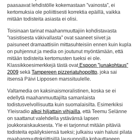
paasaavat lehdistölle kokemastaan ”vainosta”, ei
kertomuksia ole poliittisesti korrektia epäillä, vaikka
mitään todisteita asiasta ei olisi.
Toisinaan tarinat maahanmuuttajiin kohdistavasta
”rasistisesta väkivallasta” ovat saaneet siivet ja
paisuneet dramaattisiin mittasuhteisiin ennen kuin kupla
on puhjennut ja media on joutunut myöntämään, että
mitään todisteita kertomusten tueksi ei ole.
Klassikkoesimerkkejä tästä ovat
Espoon ”junakohtaus”
2009
sekä
Tampereen pizzeriatuhopoltto
, joka sai
itsensä Päivi Lipposen marssituulelle.
Valtamedia on kaksinaismoralistinen, koska se ei
edellytä maahanmuuttajilta samanlaista
todistusvelvollisuutta kuin suomalaisilta. Esimerkiksi
Yleisradio
alkoi hiljattain vihjailla
, että Teemu Selänne
on saattanut valehdella ystävänsä lapsen
joukkoraiskauksesta. Yle ei tarjonnut mitään pitäviä
todisteita epäilyksiensä tueksi; julkaisu vain halusi pilata
maahanmuuttokriittisillä lausunnoilla kohauttaneen