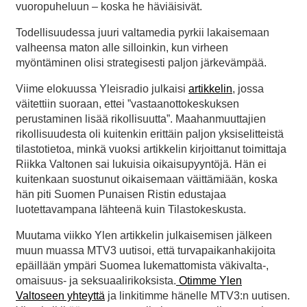
vuoropuheluun – koska he häviäisivät.
Todellisuudessa juuri valtamedia pyrkii lakaisemaan
valheensa maton alle silloinkin, kun virheen
myöntäminen olisi strategisesti paljon järkevämpää.
Viime elokuussa Yleisradio julkaisi
artikkelin
, jossa
väitettiin suoraan, ettei ”vastaanottokeskuksen
perustaminen lisää rikollisuutta”. Maahanmuuttajien
rikollisuudesta oli kuitenkin erittäin paljon yksiselitteistä
tilastotietoa, minkä vuoksi artikkelin kirjoittanut toimittaja
Riikka Valtonen sai lukuisia oikaisupyyntöjä. Hän ei
kuitenkaan suostunut oikaisemaan väittämiään, koska
hän piti Suomen Punaisen Ristin edustajaa
luotettavampana lähteenä kuin Tilastokeskusta.
Muutama viikko Ylen artikkelin julkaisemisen jälkeen
muun muassa MTV3 uutisoi, että turvapaikanhakijoita
epäillään ympäri Suomea lukemattomista väkivalta-,
omaisuus- ja seksuaalirikoksista.
Otimme Ylen
Valtoseen yhteyttä
ja linkitimme hänelle MTV3:n uutisen.