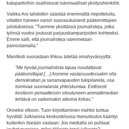
katupartioihin osallistuvat isänmaalliset yksityishenkilöt.
Vaikka Aro tahdottiin säästää enemmältä riepottelulta,
viitattiin häneen varsin suorasukaisesti päätoimittajien
julistuksessa: ”Tuemme yksittäisiä journalisteja, jotka
työnsä vuoksi joutuvat parjauskampanjoiden kohteeksi.
Emme salli, että journalisteja vaiennetaan
painostamalla.”
Manifesti suorastaan tihkuu äitelää omahyväisyyttä:
”Me hyvää journalistista tapaa noudattavat
päätoimittajat […] Aiomme vastaisuudessakin olla
demokratian ja sananvapauden tukipilareita, osa
toimivaa suomalaista yhteiskuntaa. Eettisesti
kestäviin periaatteisiin sitoutuneen ammattimedian
tehtävä on vaikeinakin aikoina kirkas.”
Onneksi olkoon. Tuon kirjoittaminen mahtoi tuntua
hyvältä! Julkisessa keskustelussa itsesuitsutus kääntyi
kuitenkin itseään vastaan: Jos medialla on puhtaat