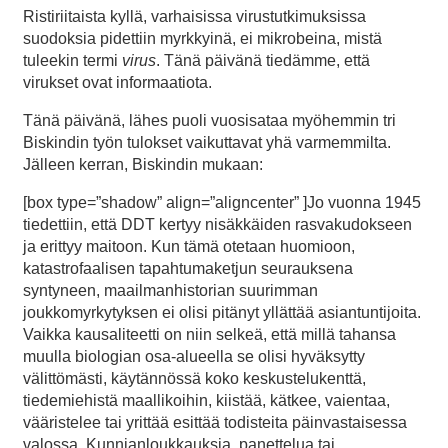
Ristiriitaista kyllä, varhaisissa virustutkimuksissa
suodoksia pidettiin myrkkyinä, ei mikrobeina, mistä
tuleekin termi
virus
. Tänä päivänä tiedämme, että
virukset ovat informaatiota.
Tänä päivänä, lähes puoli vuosisataa myöhemmin tri
Biskindin työn tulokset vaikuttavat yhä varmemmilta.
Jälleen kerran, Biskindin mukaan:
[box type=”shadow” align=”aligncenter” ]Jo vuonna 1945
tiedettiin, että DDT kertyy nisäkkäiden rasvakudokseen
ja erittyy maitoon. Kun tämä otetaan huomioon,
katastrofaalisen tapahtumaketjun seurauksena
syntyneen, maailmanhistorian suurimman
joukkomyrkytyksen ei olisi pitänyt yllättää asiantuntijoita.
Vaikka kausaliteetti on niin selkeä, että millä tahansa
muulla biologian osa-alueella se olisi hyväksytty
välittömästi, käytännössä koko keskustelukenttä,
tiedemiehistä maallikoihin, kiistää, kätkee, vaientaa,
vääristelee tai yrittää esittää todisteita päinvastaisessa
valossa. Kunnianloukkauksia, panettelua tai