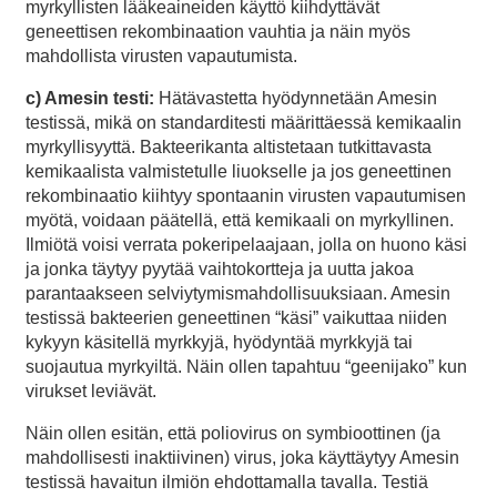
myrkyllisten lääkeaineiden käyttö kiihdyttävät
geneettisen rekombinaation vauhtia ja näin myös
mahdollista virusten vapautumista.
c) Amesin testi:
Hätävastetta hyödynnetään Amesin
testissä, mikä on standarditesti määrittäessä kemikaalin
myrkyllisyyttä. Bakteerikanta altistetaan tutkittavasta
kemikaalista valmistetulle liuokselle ja jos geneettinen
rekombinaatio kiihtyy spontaanin virusten vapautumisen
myötä, voidaan päätellä, että kemikaali on myrkyllinen.
Ilmiötä voisi verrata pokeripelaajaan, jolla on huono käsi
ja jonka täytyy pyytää vaihtokortteja ja uutta jakoa
parantaakseen selviytymismahdollisuuksiaan. Amesin
testissä bakteerien geneettinen “käsi” vaikuttaa niiden
kykyyn käsitellä myrkkyjä, hyödyntää myrkkyjä tai
suojautua myrkyiltä. Näin ollen tapahtuu “geenijako” kun
virukset leviävät.
Näin ollen esitän, että poliovirus on symbioottinen (ja
mahdollisesti inaktiivinen) virus, joka käyttäytyy Amesin
testissä havaitun ilmiön ehdottamalla tavalla. Testiä