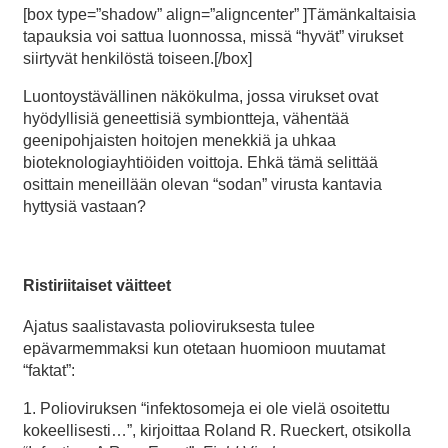
[box type=”shadow” align=”aligncenter” ]Tämänkaltaisia
tapauksia voi sattua luonnossa, missä “hyvät” virukset
siirtyvät henkilöstä toiseen.[/box]
Luontoystävällinen näkökulma, jossa virukset ovat
hyödyllisiä geneettisiä symbiontteja, vähentää
geenipohjaisten hoitojen menekkiä ja uhkaa
bioteknologiayhtiöiden voittoja. Ehkä tämä selittää
osittain meneillään olevan “sodan” virusta kantavia
hyttysiä vastaan?
Ristiriitaiset väitteet
Ajatus saalistavasta polioviruksesta tulee
epävarmemmaksi kun otetaan huomioon muutamat
“faktat”:
1. Polioviruksen “infektosomeja ei ole vielä osoitettu
kokeellisesti…”, kirjoittaa Roland R. Rueckert, otsikolla