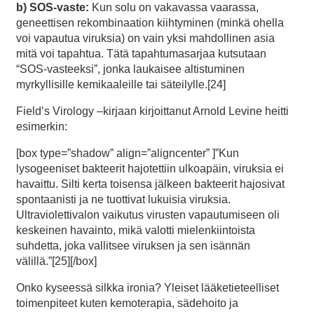
b) SOS-vaste:
Kun solu on vakavassa vaarassa,
geneettisen rekombinaation kiihtyminen (minkä ohella
voi vapautua viruksia) on vain yksi mahdollinen asia
mitä voi tapahtua. Tätä tapahtumasarjaa kutsutaan
“SOS-vasteeksi”, jonka laukaisee altistuminen
myrkyllisille kemikaaleille tai säteilylle.[24]
Field’s Virology –kirjaan kirjoittanut Arnold Levine heitti
esimerkin:
[box type=”shadow” align=”aligncenter” ]”Kun
lysogeeniset bakteerit hajotettiin ulkoapäin, viruksia ei
havaittu. Silti kerta toisensa jälkeen bakteerit hajosivat
spontaanisti ja ne tuottivat lukuisia viruksia.
Ultraviolettivalon vaikutus virusten vapautumiseen oli
keskeinen havainto, mikä valotti mielenkiintoista
suhdetta, joka vallitsee viruksen ja sen isännän
välillä.”[25][/box]
Onko kyseessä silkka ironia? Yleiset lääketieteelliset
toimenpiteet kuten kemoterapia, sädehoito ja