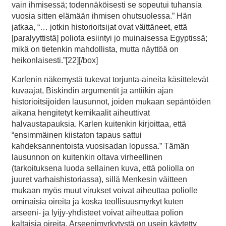
vain ihmisessä; todennäköisesti se sopeutui tuhansia
vuosia sitten elämään ihmisen ohutsuolessa.” Hän
jatkaa, “… jotkin historioitsijat ovat väittäneet, että
[paralyyttistä] poliota esiintyi jo muinaisessa Egyptissä;
mikä on tietenkin mahdollista, mutta näyttöä on
heikonlaisesti.”[22][/box]
Karlenin näkemystä tukevat torjunta-aineita käsittelevät
kuvaajat, Biskindin argumentit ja antiikin ajan
historioitsijoiden lausunnot, joiden mukaan sepäntöiden
aikana hengitetyt kemikaalit aiheuttivat
halvaustapauksia. Karlen kuitenkin kirjoittaa, että
“ensimmäinen kiistaton tapaus sattui
kahdeksannentoista vuosisadan lopussa.” Tämän
lausunnon on kuitenkin oltava virheellinen
(tarkoituksena luoda sellainen kuva, että poliolla on
juuret varhaishistoriassa), sillä Menkesin väitteen
mukaan myös muut virukset voivat aiheuttaa poliolle
ominaisia oireita ja koska teollisuusmyrkyt kuten
arseeni- ja lyijy-yhdisteet voivat aiheuttaa polion
kaltaisia oireita. Arseenimyrkytystä on usein käytetty