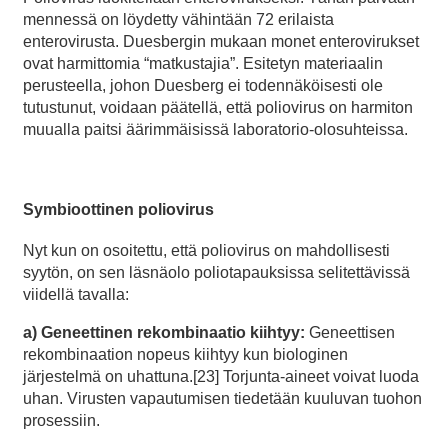
mennessä on löydetty vähintään 72 erilaista
enterovirusta. Duesbergin mukaan monet enterovirukset
ovat harmittomia “matkustajia”. Esitetyn materiaalin
perusteella, johon Duesberg ei todennäköisesti ole
tutustunut, voidaan päätellä, että poliovirus on harmiton
muualla paitsi äärimmäisissä laboratorio-olosuhteissa.
Symbioottinen poliovirus
Nyt kun on osoitettu, että poliovirus on mahdollisesti
syytön, on sen läsnäolo poliotapauksissa selitettävissä
viidellä tavalla:
a) Geneettinen rekombinaatio kiihtyy:
Geneettisen
rekombinaation nopeus kiihtyy kun biologinen
järjestelmä on uhattuna.[23] Torjunta-aineet voivat luoda
uhan. Virusten vapautumisen tiedetään kuuluvan tuohon
prosessiin.