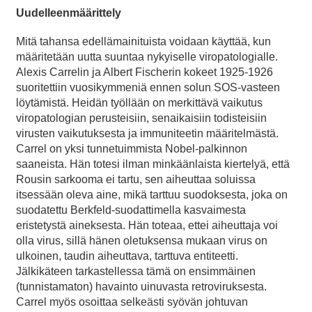
Uudelleenmäärittely
Mitä tahansa edellämainituista voidaan käyttää, kun
määritetään uutta suuntaa nykyiselle viropatologialle.
Alexis Carrelin ja Albert Fischerin kokeet 1925-1926
suoritettiin vuosikymmeniä ennen solun SOS-vasteen
löytämistä. Heidän työllään on merkittävä vaikutus
viropatologian perusteisiin, senaikaisiin todisteisiin
virusten vaikutuksesta ja immuniteetin määritelmästä.
Carrel on yksi tunnetuimmista Nobel-palkinnon
saaneista. Hän totesi ilman minkäänlaista kiertelyä, että
Rousin sarkooma ei tartu, sen aiheuttaa soluissa
itsessään oleva aine, mikä tarttuu suodoksesta, joka on
suodatettu Berkfeld-suodattimella kasvaimesta
eristetystä aineksesta. Hän toteaa, ettei aiheuttaja voi
olla virus, sillä hänen oletuksensa mukaan virus on
ulkoinen, taudin aiheuttava, tarttuva entiteetti.
Jälkikäteen tarkastellessa tämä on ensimmäinen
(tunnistamaton) havainto uinuvasta retroviruksesta.
Carrel myös osoittaa selkeästi syövän johtuvan