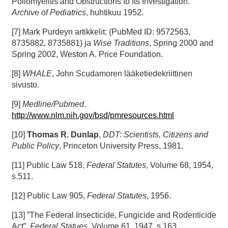
Poliomyelitis and Obstructions to Its Investigation.”
Archive of Pediatrics
, huhtikuu 1952.
[7] Mark Purdeyn artikkelit: (PubMed ID: 9572563,
8735882, 8735881) ja
Wise Traditions
, Spring 2000 and
Spring 2002, Weston A. Price Foundation.
[8]
WHALE
, John Scudamoren lääketiedekriittinen
sivusto.
[9]
Medline/Pubmed
.
http://www.nlm.nih.gov/bsd/pmresources.html
[10]
Thomas R. Dunlap
,
DDT: Scientists, Citizens and
Public Policy
, Princeton University Press, 1981.
[11] Public Law 518,
Federal Statutes
, Volume 68, 1954,
s.511.
[12] Public Law 905,
Federal Statutes
, 1956.
[13] ”The Federal Insecticide, Fungicide and Rodenticide
Act”,
Federal Statues
, Volume 61, 1947, s.163.