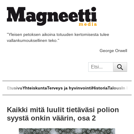
"Yleisen petoksen aikoina totuuden kertomisesta tulee
vallankumouksellinen teko."
George Orwell
Etusivu
Yhteiskunta
Terveys ja hyvinvointi
Historia
Talous
In Eng
Kaikki mitä luulit tietäväsi polion
syystä onkin väärin, osa 2