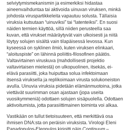
selviytymismekanismin ja esimerkiksi hidastaa
aineenvaihduntaa tai aktivoida uinuvan viruksen, minkä
johdosta viruspartikkeleita vapautuu solusta. Tällaisia
viruksia kutsutaan “uinuviksi” tai “latenteiksi”. En suosi
näiden termien käyttöä, sillä niiden perusteella saa
kuvan, että virukset määräytyvät vain ulkoisesti ja niitä
löytyy solujen sisältä vain tilapäisessä levossa. Kun
kyseessä on syklinen ilmiö, kuten viruksen elinkaari,
“aloituspiste” on lähinnä poliittis-filosofinen päätös.
Valtavirtainen viruskuva (mahdollisesti projektio
valtavirtaisen mielestä) on ulkopuolinen, itsekäs, ei-
elävä parasiitti, joka huiputtaa solua infektoimaan
itsensä viruksella ja replikoimaan virusta solukoneiston
avulla. Uinuvia viruksia pidetään elämänmuotoina, jotka
viettävät suurimman osan ajastaan (jopa useita
vuosikymmeniä) odottaen solujen sisäpuolella. Odottaen
aktivoitumista, jotta parasiittimainen toiminta voi alkaa.
Vastikään on tullut tietoisuuteen, että merkittävä osa
ihmisen DNA:sta on peräisin viruksista. Virologi Eleni
Papadopulos-Eleopulos kirjoitti näin
Continuum
–