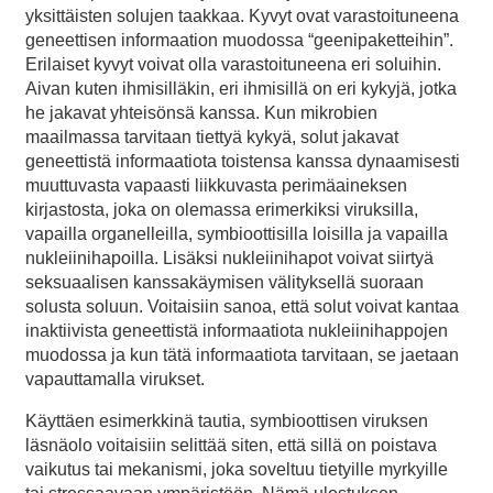
yksittäisten solujen taakkaa. Kyvyt ovat varastoituneena
geneettisen informaation muodossa “geenipaketteihin”.
Erilaiset kyvyt voivat olla varastoituneena eri soluihin.
Aivan kuten ihmisilläkin, eri ihmisillä on eri kykyjä, jotka
he jakavat yhteisönsä kanssa. Kun mikrobien
maailmassa tarvitaan tiettyä kykyä, solut jakavat
geneettistä informaatiota toistensa kanssa dynaamisesti
muuttuvasta vapaasti liikkuvasta perimäaineksen
kirjastosta, joka on olemassa erimerkiksi viruksilla,
vapailla organelleilla, symbioottisilla loisilla ja vapailla
nukleiinihapoilla. Lisäksi nukleiinihapot voivat siirtyä
seksuaalisen kanssakäymisen välityksellä suoraan
solusta soluun. Voitaisiin sanoa, että solut voivat kantaa
inaktiivista geneettistä informaatiota nukleiinihappojen
muodossa ja kun tätä informaatiota tarvitaan, se jaetaan
vapauttamalla virukset.
Käyttäen esimerkkinä tautia, symbioottisen viruksen
läsnäolo voitaisiin selittää siten, että sillä on poistava
vaikutus tai mekanismi, joka soveltuu tietyille myrkyille