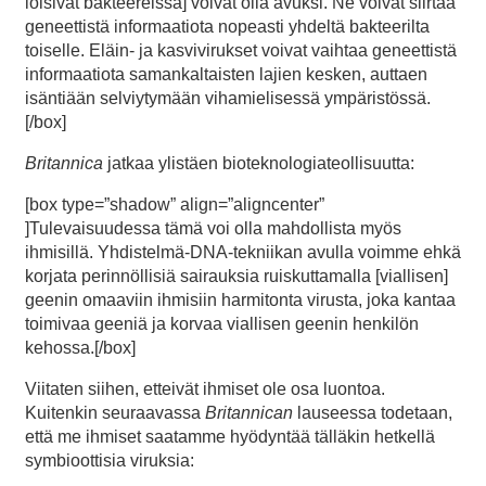
loisivat bakteereissa] voivat olla avuksi. Ne voivat siirtää
geneettistä informaatiota nopeasti yhdeltä bakteerilta
toiselle. Eläin- ja kasvivirukset voivat vaihtaa geneettistä
informaatiota samankaltaisten lajien kesken, auttaen
isäntiään selviytymään vihamielisessä ympäristössä.
[/box]
Britannica
jatkaa ylistäen bioteknologiateollisuutta:
[box type=”shadow” align=”aligncenter”
]Tulevaisuudessa tämä voi olla mahdollista myös
ihmisillä. Yhdistelmä-DNA-tekniikan avulla voimme ehkä
korjata perinnöllisiä sairauksia ruiskuttamalla [viallisen]
geenin omaaviin ihmisiin harmitonta virusta, joka kantaa
toimivaa geeniä ja korvaa viallisen geenin henkilön
kehossa.[/box]
Viitaten siihen, etteivät ihmiset ole osa luontoa.
Kuitenkin seuraavassa
Britannican
lauseessa todetaan,
että me ihmiset saatamme hyödyntää tälläkin hetkellä
symbioottisia viruksia: