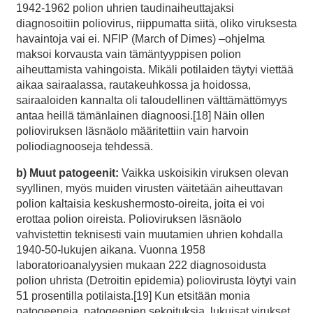
1942-1962 polion uhrien taudinaiheuttajaksi
diagnosoitiin poliovirus, riippumatta siitä, oliko viruksesta
havaintoja vai ei. NFIP (March of Dimes) –ohjelma
maksoi korvausta vain tämäntyyppisen polion
aiheuttamista vahingoista. Mikäli potilaiden täytyi viettää
aikaa sairaalassa, rautakeuhkossa ja hoidossa,
sairaaloiden kannalta oli taloudellinen välttämättömyys
antaa heillä tämänlainen diagnoosi.[18] Näin ollen
polioviruksen läsnäolo määritettiin vain harvoin
poliodiagnooseja tehdessä.
b) Muut patogeenit:
Vaikka uskoisikin viruksen olevan
syyllinen, myös muiden virusten väitetään aiheuttavan
polion kaltaisia keskushermosto-oireita, joita ei voi
erottaa polion oireista. Polioviruksen läsnäolo
vahvistettin teknisesti vain muutamien uhrien kohdalla
1940-50-lukujen aikana. Vuonna 1958
laboratorioanalyysien mukaan 222 diagnosoidusta
polion uhrista (Detroitin epidemia) poliovirusta löytyi vain
51 prosentilla potilaista.[19] Kun etsitään monia
patogeeneja, patogeenien sekoituksia, lukuisat virukset,