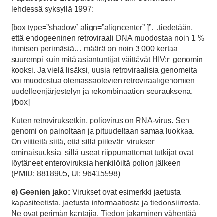
lehdessä syksyllä 1997:
[box type=”shadow” align=”aligncenter” ]”…tiedetään,
että endogeeninen retroviraali DNA muodostaa noin 1 %
ihmisen perimästä… määrä on noin 3 000 kertaa
suurempi kuin mitä asiantuntijat väittävät HIV:n genomin
kooksi. Ja vielä lisäksi, uusia retroviraalisia genomeita
voi muodostua olemassaolevien retroviraaligenomien
uudelleenjärjestelyn ja rekombinaation seurauksena.
[/box]
Kuten retroviruksetkin, poliovirus on RNA-virus. Sen
genomi on painoltaan ja pituudeltaan samaa luokkaa.
On viitteitä siitä, että sillä piilevän viruksen
ominaisuuksia, sillä useat riippumattomat tutkijat ovat
löytäneet enteroviruksia henkilöiltä polion jälkeen
(PMID: 8818905, UI: 96415998)
e) Geenien jako:
Virukset ovat esimerkki jaetusta
kapasiteetista, jaetusta informaatiosta ja tiedonsiirrosta.
Ne ovat perimän kantajia. Tiedon jakaminen vähentää