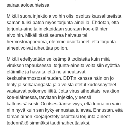
sairaalaolosuhteissa.
Mikäli suora injektio aivoihin olisi osoitus kausaliteetista,
saman tulisi päteä myös torjunta-aineilla. Ehdotan, että
torjunta-aineita injektoidaan suoraan koe-eläinten
aivoihin. Mikäli tästä seuraa halvaus tai
hermostorappeuma, olemme osoittaneet, että torjunta-
aineet voivat aiheuttaa polion.
Mikäli edellytetään selkeämpiä todisteita kuin mitä
viruksen tapauksessa, torjunta-aineita voitaisiin syöttää
eläimille ja havaita, että ne aiheuttavat
keskushermostosairauden. DDT:n kanssa näin on jo
tehty ja selkärangasta ja aivoista otetut kudosnäytteet
vastaavat poliomyeliittiä. Jotta virus aiheuttaisi reaktion
koe-eläimessä, tarvitaan injektio, yleensä
kallonsisäisesti. On itsestäänselvyys, että teoria on vain
niin hyvä kuin sen kyky ennustaa tulevaa. Ennustan, että
tämänlainen koejärjestely osoittaisi torjunta-aineet
todennäköisimmäksi taudinaiheuttajaksi.