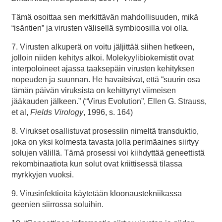
Tämä osoittaa sen merkittävän mahdollisuuden, mikä
“isäntien” ja virusten välisellä symbioosilla voi olla.
7. Virusten alkuperä on voitu jäljittää siihen hetkeen,
jolloin niiden kehitys alkoi. Molekyylibiokemistit ovat
interpoloineet ajassa taaksepäin virusten kehityksen
nopeuden ja suunnan. He havaitsivat, että “suurin osa
tämän päivän viruksista on kehittynyt viimeisen
jääkauden jälkeen.” (“Virus Evolution”, Ellen G. Strauss,
et al,
Fields Virology
, 1996, s. 164)
8. Virukset osallistuvat prosessiin nimeltä transduktio,
joka on yksi kolmesta tavasta jolla perimäaines siirtyy
solujen välillä. Tämä prosessi voi kiihdyttää geneettistä
rekombinaatiota kun solut ovat kriittisessä tilassa
myrkkyjen vuoksi.
9. Virusinfektioita käytetään kloonaustekniikassa
geenien siirrossa soluihin.