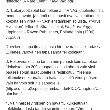
“Infection: A Rare Event”,
Field Virology
2. “Eukaryoottisolut kontrolloimat mRNA:n puoliintumista
monella tavoin, ja nämä nukleaasit ovat vaikeuttaneet
kokonaisen viraali-RNA:n eristämisen soluista.” (“Virus
Evolution”, Ellen G. Strauss, et al,
Fields Virology
,
Lippincott – Raven Publishers, Philadelphia (1996),
v1p163)
Rueckertin tapa ilmaista asia hienovaraisesti kohdassa
1. lienee varovainen tapa sanoa “ei koskaan”.
3. Poliovirus ei aina tartuta niin pahasti kuin sanotaan.
“Jokaista noin 200 viruspartikkelia kohden vain yksi
pääsee solun sisäpuolelle ja replikoituu. Yleensä
tutkimuksen kannalta on haitallista, että virus pääsee
vain harvoin solun sisäpuolelle.
(http://cumicro2.cpmc.columbia.edu/PICO/Chapters/Cell
ular.html )
4. Vain herpesviruksen on havaittu kulkeutuvan
infektiokohdasta taudin sijaintipaikkaan. “Virusten