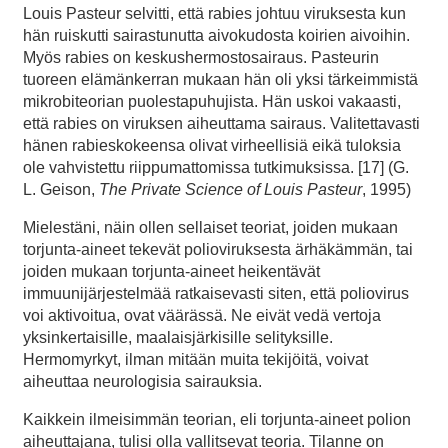
Louis Pasteur selvitti, että rabies johtuu viruksesta kun
hän ruiskutti sairastunutta aivokudosta koirien aivoihin.
Myös rabies on keskushermostosairaus. Pasteurin
tuoreen elämänkerran mukaan hän oli yksi tärkeimmistä
mikrobiteorian puolestapuhujista. Hän uskoi vakaasti,
että rabies on viruksen aiheuttama sairaus. Valitettavasti
hänen rabieskokeensa olivat virheellisiä eikä tuloksia
ole vahvistettu riippumattomissa tutkimuksissa. [17] (G.
L. Geison,
The Private Science of Louis Pasteur
, 1995)
Mielestäni, näin ollen sellaiset teoriat, joiden mukaan
torjunta-aineet tekevät polioviruksesta ärhäkämmän, tai
joiden mukaan torjunta-aineet heikentävät
immuunijärjestelmää ratkaisevasti siten, että poliovirus
voi aktivoitua, ovat väärässä. Ne eivät vedä vertoja
yksinkertaisille, maalaisjärkisille selityksille.
Hermomyrkyt, ilman mitään muita tekijöitä, voivat
aiheuttaa neurologisia sairauksia.
Kaikkein ilmeisimmän teorian, eli torjunta-aineet polion
aiheuttajana, tulisi olla vallitsevat teoria. Tilanne on