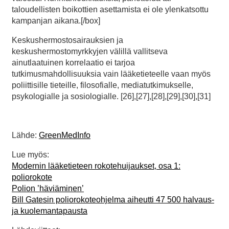
taloudellisten boikottien asettamista ei ole ylenkatsottu
kampanjan aikana.[/box]
Keskushermostosairauksien ja
keskushermostomyrkkyjen välillä vallitseva
ainutlaatuinen korrelaatio ei tarjoa
tutkimusmahdollisuuksia vain lääketieteelle vaan myös
poliittisille tieteille, filosofialle, mediatutkimukselle,
psykologialle ja sosiologialle. [26],[27],[28],[29],[30],[31]
Lähde:
GreenMedInfo
Lue myös:
Modernin lääketieteen rokotehuijaukset, osa 1:
poliorokote
Polion ’häviäminen’
Bill Gatesin poliorokoteohjelma aiheutti 47 500 halvaus-
ja kuolemantapausta