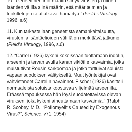
10. “Geneettinen informaatio siirtyy virusten ja niiden
isäntien välillä siinä määrin, että määritelmien ja
luokittelujen rajat alkavat hämärtyä.” (
Field’s Virology
,
1996, s.6)
11. Kun tarkastellaan geneettistä samankaltaisuutta,
virusten ja isäntäeliöiden välillä on merkittävä jatkumo.
(
Field’s Virology
, 1996, s.6)
12. “Carrel (1926) kykeni kokeissaan tuottamaan indolin,
arseenin ja tervan avulla kanan sikiöille kasvaimia, jotka
muistuttivat Rousin sarkoomaa ja jotka tarttuivat soluista
vapaan suodoksen välityksellä. Muut työntekijät ovat
vahvistaneet Carrelin havainnot. Fischer (1926) käsitteli
normaaleista soluista koostuvaa viljelmää arseenilla.
Eräässä tapauksessa hän löysi suodatettavissa olevan
viruksen, joka kykeni aiheuttamaan kasvaimia.” (Ralph
R. Scobey, M.D., “Poliomyelitis Caused by Exogenous
Virus?”,
Science
, v71, 1954)