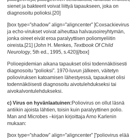
sienet ja bakteerit voivat liittyä tapaukseen, joka on
diagnosoitu polioksi.[20]
[box type=”shadow” align=”aligncenter” ]Coxsackievirus
ja echo-virukset voivat aiheuttaa halvausoireyhtymän,
jonka oireet eivät eroa paralyyttisen poliomyeliitin
oireista.[21] (John H. Menkes,
Textbook Of Child
Neurology
, 5th ed., 1995, s.420)[/box]
Polioepidemian aikana tapaukset olisi todennäköisesti
diagnosoitu “polioksi”. 1970-luvun jälkeen, väitetyn
polioviruksen katoamisen lähestyessä, tapaukset olisi
todennäköisesti diagnosoitu aivotulehdukseksi tai
aivokalvontulehdukseksi.
c) Virus on hyvänlaatuinen:
Poliovirus on ollut läsnä
antiikin ajoista lähtien, toisin kuin paralyyttinen polio.
Man and Microbes –kirjan kirjoittaja Arno Karlenin
mukaan:
[box type=”shadow” align=”aligncenter” ]”poliovirus elää