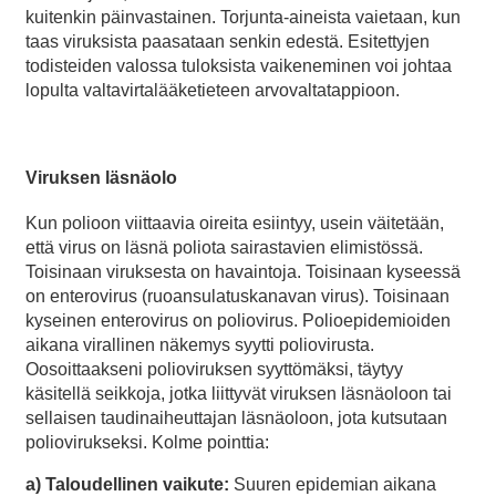
kuitenkin päinvastainen. Torjunta-aineista vaietaan, kun
taas viruksista paasataan senkin edestä. Esitettyjen
todisteiden valossa tuloksista vaikeneminen voi johtaa
lopulta valtavirtalääketieteen arvovaltatappioon.
Viruksen läsnäolo
Kun polioon viittaavia oireita esiintyy, usein väitetään,
että virus on läsnä poliota sairastavien elimistössä.
Toisinaan viruksesta on havaintoja. Toisinaan kyseessä
on enterovirus (ruoansulatuskanavan virus). Toisinaan
kyseinen enterovirus on poliovirus. Polioepidemioiden
aikana virallinen näkemys syytti poliovirusta.
Oosoittaakseni polioviruksen syyttömäksi, täytyy
käsitellä seikkoja, jotka liittyvät viruksen läsnäoloon tai
sellaisen taudinaiheuttajan läsnäoloon, jota kutsutaan
poliovirukseksi. Kolme pointtia:
a) Taloudellinen vaikute:
Suuren epidemian aikana