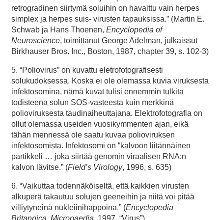
retrogradinen siirtymä soluihin on havaittu vain herpes
simplex ja herpes suis- virusten tapauksissa.” (Martin E.
Schwab ja Hans Thoenen,
Encyclopedia of
Neuroscience
, toimittanut George Adelman, julkaissut
Birkhauser Bros. Inc., Boston, 1987, chapter 39, s. 102-3)
5. “Poliovirus” on kuvattu eletrofotografisesti
solukudoksessa. Koska ei ole olemassa kuvia viruksesta
infektosomina, nämä kuvat tulisi ennemmin tulkita
todisteena solun SOS-vasteesta kuin merkkinä
polioviruksesta taudinaiheuttajana. Elektrofotografia on
ollut olemassa useiden vuosikymmenten ajan, eikä
tähän mennessä ole saatu kuvaa polioviruksen
infektosomista. Infektosomi on “kalvoon liitännäinen
partikkeli … joka siirtää genomin viraalisen RNA:n
kalvon lävitse.” (
Field’s Virology
, 1996, s. 635)
6. “Vaikuttaa todennäköiseltä, että kaikkien virusten
alkuperä takautuu solujen geeneihin ja niitä voi pitää
villiytyneinä nukleiinihappoina.” (
Encyclopedia
Britannica
,
Micropaedia
, 1997, “Virus”)