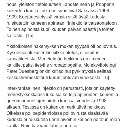
nousi yleistön tietoisuuteen Landsteinerin ja Popperin
kokeiden kautta, jotka he suorittivat Saksassa 1908-
1909. Koejärjestelyssä virusta sisältävää kudosta
ruiskutettiin kahteen apinaan, “injektiolla vatsaonteloon”.
Toinen apinoista kuoli kuuden päivän päästä ja toinen
sairastui. [15]
Yksioikoisen näkemyksen mukan syypää oli poliovirus.
Kyseessä oli kuitenkin silkka oletus, ei osoitus
kausaliteetista. Menetelmän heikkous on ilmeinen
kaikille, paitsi tietyille viropatologeille. Molekyylibiologi
Peter Duesberg onkin kritisoinut pyrkimyksiä selittää
keskushermostotauti kurun johtuvan viruksesta.[16]
Interkraniaalinen injektio on perustesti, jota on käytetty
menestyksekkäästi lukuisia kertoja apinoiden, koirien ja
geenimuunneltujen hiirten kanssa, vuodesta 1908
alkaen. Testissä on kuitenkin merkittävä heikkous.
Oikeissa polioepidemioissa poliovirusta sisältävää
kudosta ei ruiskuteta uhrin aivoihin kalloon poratun reiän
kautta. Näin käy vain laboratorio- ja