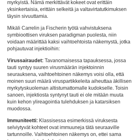
myrkyistä. Nämä merkittävät kokeet ovat erittäin
yksinkertaisia, erittäin selkeitä ja valtavirtatutkimuksen
täysin sivuuttamia.
Mikäli Carrelin ja Fischerin työtä vahvistuksena
symbioottisen viruksen paradigman puolesta, niin
voidaan määrittää kaksi vaihtoehtoista näkemystä, jotka
pohjautuvat injektioihin:
Virussairaudet:
Tavanomaisessa tapauksessa, jossa
tauti syntyy suuren virusmäärän injektoinnin
seurauksena, vaihtoehtoinen näkemys voisi olla, että
moinen suuri määrä viruspartikkeleita aiheuttaa äkillisen
myrkytyskuoleman altistumattomalle kudokselle. Toisin
sanoen, injektiosta syntynyt tauti ei ole mitään muuta
kuin kehon ylireagointia tulehduksen ja katarsiksen
muodossa.
Immuniteetti:
Klassisessa esimerkissä viruksesta
selviytyvät kohteet ovat immuuneja tätä seuraaville
tartunnoille. Vaihtoehtoinen näkemys on, ettei sama