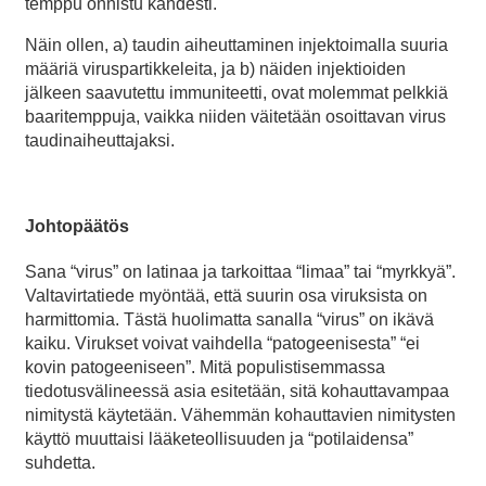
temppu onnistu kahdesti.
Näin ollen, a) taudin aiheuttaminen injektoimalla suuria
määriä viruspartikkeleita, ja b) näiden injektioiden
jälkeen saavutettu immuniteetti, ovat molemmat pelkkiä
baaritemppuja, vaikka niiden väitetään osoittavan virus
taudinaiheuttajaksi.
Johtopäätös
Sana “virus” on latinaa ja tarkoittaa “limaa” tai “myrkkyä”.
Valtavirtatiede myöntää, että suurin osa viruksista on
harmittomia. Tästä huolimatta sanalla “virus” on ikävä
kaiku. Virukset voivat vaihdella “patogeenisesta” “ei
kovin patogeeniseen”. Mitä populistisemmassa
tiedotusvälineessä asia esitetään, sitä kohauttavampaa
nimitystä käytetään. Vähemmän kohauttavien nimitysten
käyttö muuttaisi lääketeollisuuden ja “potilaidensa”
suhdetta.