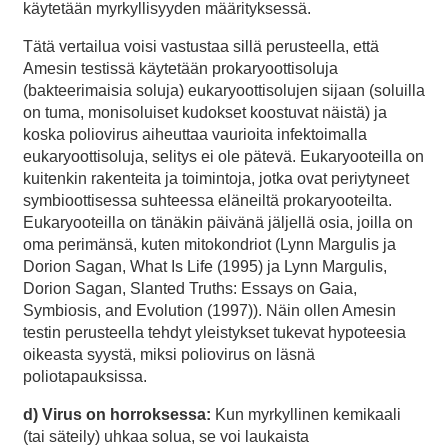
käytetään myrkyllisyyden määrityksessä.
Tätä vertailua voisi vastustaa sillä perusteella, että
Amesin testissä käytetään prokaryoottisoluja
(bakteerimaisia soluja) eukaryoottisolujen sijaan (soluilla
on tuma, monisoluiset kudokset koostuvat näistä) ja
koska poliovirus aiheuttaa vaurioita infektoimalla
eukaryoottisoluja, selitys ei ole pätevä. Eukaryooteilla on
kuitenkin rakenteita ja toimintoja, jotka ovat periytyneet
symbioottisessa suhteessa eläneiltä prokaryooteilta.
Eukaryooteilla on tänäkin päivänä jäljellä osia, joilla on
oma perimänsä, kuten mitokondriot (Lynn Margulis ja
Dorion Sagan, What Is Life (1995) ja Lynn Margulis,
Dorion Sagan, Slanted Truths: Essays on Gaia,
Symbiosis, and Evolution (1997)). Näin ollen Amesin
testin perusteella tehdyt yleistykset tukevat hypoteesia
oikeasta syystä, miksi poliovirus on läsnä
poliotapauksissa.
d) Virus on horroksessa:
Kun myrkyllinen kemikaali
(tai säteily) uhkaa solua, se voi laukaista