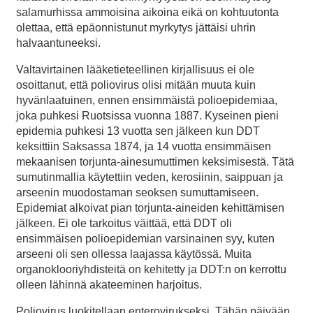
salamurhissa ammoisina aikoina eikä on kohtuutonta
olettaa, että epäonnistunut myrkytys jättäisi uhrin
halvaantuneeksi.
Valtavirtainen lääketieteellinen kirjallisuus ei ole
osoittanut, että poliovirus olisi mitään muuta kuin
hyvänlaatuinen, ennen ensimmäistä polioepidemiaa,
joka puhkesi Ruotsissa vuonna 1887. Kyseinen pieni
epidemia puhkesi 13 vuotta sen jälkeen kun DDT
keksittiin Saksassa 1874, ja 14 vuotta ensimmäisen
mekaanisen torjunta-ainesumuttimen keksimisestä. Tätä
sumutinmallia käytettiin veden, kerosiinin, saippuan ja
arseenin muodostaman seoksen sumuttamiseen.
Epidemiat alkoivat pian torjunta-aineiden kehittämisen
jälkeen. Ei ole tarkoitus väittää, että DDT oli
ensimmäisen polioepidemian varsinainen syy, kuten
arseeni oli sen ollessa laajassa käytössä. Muita
organoklooriyhdisteitä on kehitetty ja DDT:n on kerrottu
olleen lähinnä akateeminen harjoitus.
Poliovirus luokitellaan enterovirukseksi. Tähän päivään