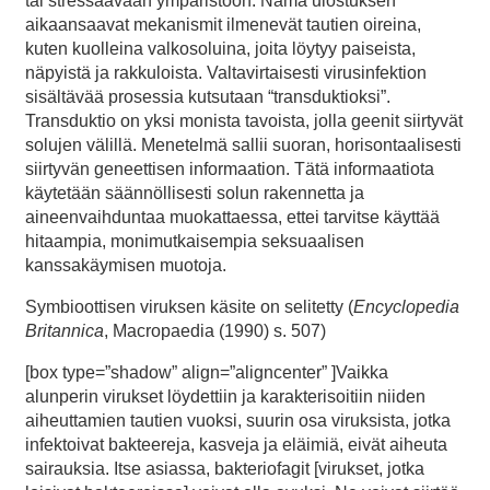
tai stressaavaan ympäristöön. Nämä ulostuksen
aikaansaavat mekanismit ilmenevät tautien oireina,
kuten kuolleina valkosoluina, joita löytyy paiseista,
näpyistä ja rakkuloista. Valtavirtaisesti virusinfektion
sisältävää prosessia kutsutaan “transduktioksi”.
Transduktio on yksi monista tavoista, jolla geenit siirtyvät
solujen välillä. Menetelmä sallii suoran, horisontaalisesti
siirtyvän geneettisen informaation. Tätä informaatiota
käytetään säännöllisesti solun rakennetta ja
aineenvaihduntaa muokattaessa, ettei tarvitse käyttää
hitaampia, monimutkaisempia seksuaalisen
kanssakäymisen muotoja.
Symbioottisen viruksen käsite on selitetty (
Encyclopedia
Britannica
, Macropaedia (1990) s. 507)
[box type=”shadow” align=”aligncenter” ]Vaikka
alunperin virukset löydettiin ja karakterisoitiin niiden
aiheuttamien tautien vuoksi, suurin osa viruksista, jotka
infektoivat bakteereja, kasveja ja eläimiä, eivät aiheuta
sairauksia. Itse asiassa, bakteriofagit [virukset, jotka