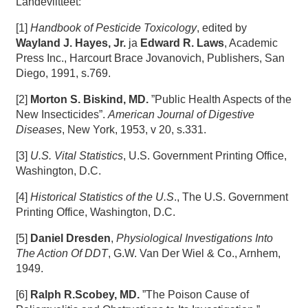
Lähdeviitteet:
[1]
Handbook of Pesticide Toxicology
, edited by
Wayland J. Hayes, Jr.
ja
Edward R. Laws
, Academic
Press Inc., Harcourt Brace Jovanovich, Publishers, San
Diego, 1991, s.769.
[2]
Morton S. Biskind, MD.
”Public Health Aspects of the
New Insecticides”.
American Journal of Digestive
Diseases
, New York, 1953, v 20, s.331.
[3]
U.S. Vital Statistics
, U.S. Government Printing Office,
Washington, D.C.
[4]
Historical Statistics of the U.S
., The U.S. Government
Printing Office, Washington, D.C.
[5]
Daniel Dresden
,
Physiological Investigations Into
The Action Of DDT
, G.W. Van Der Wiel & Co., Arnhem,
1949.
[6]
Ralph R.Scobey, MD.
”The Poison Cause of