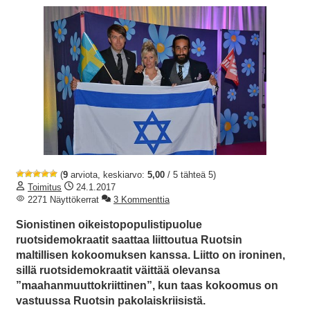
(
9
arviota, keskiarvo:
5,00
/ 5 tähteä 5)
Toimitus
24.1.2017
2271 Näyttökerrat
3 Kommenttia
Sionistinen oikeistopopulistipuolue
ruotsidemokraatit saattaa liittoutua Ruotsin
maltillisen kokoomuksen kanssa. Liitto on ironinen,
sillä ruotsidemokraatit väittää olevansa
”maahanmuuttokriittinen”, kun taas kokoomus on
vastuussa Ruotsin pakolaiskriisistä.