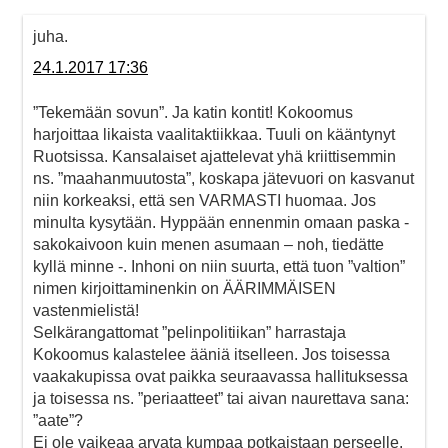
juha.
24.1.2017 17:36
”Tekemään sovun”. Ja katin kontit! Kokoomus
harjoittaa likaista vaalitaktiikkaa. Tuuli on kääntynyt
Ruotsissa. Kansalaiset ajattelevat yhä kriittisemmin
ns. ”maahanmuutosta”, koskapa jätevuori on kasvanut
niin korkeaksi, että sen VARMASTI huomaa. Jos
minulta kysytään. Hyppään ennenmin omaan paska -
sakokaivoon kuin menen asumaan – noh, tiedätte
kyllä minne -. Inhoni on niin suurta, että tuon ”valtion”
nimen kirjoittaminenkin on ÄÄRIMMÄISEN
vastenmielistä!
Selkärangattomat ”pelinpolitiikan” harrastaja
Kokoomus kalastelee ääniä itselleen. Jos toisessa
vaakakupissa ovat paikka seuraavassa hallituksessa
ja toisessa ns. ”periaatteet” tai aivan naurettava sana:
”aate”?
Ei ole vaikeaa arvata kumpaa potkaistaan perseelle.