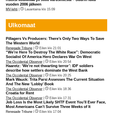
vuoden 2006 jälkeen
MV-lehti
|
Lauantaina klo 15:09
Ulkomaat
Pillagers Vs Producers: There’s Only Two Ways To Save
The Western World
Renegade Tribune
|
Eilen klo 21:01
“We’re Here To Destroy The White Race”: Democratic
Socialist Of America Hero Declares War On West
The Occidental Observer
|
Eilen klo 20:54
Haaretz: ‘We’re not thwarting terror’: IDF soldiers
describe how settlers dominate the West Bank
The Occidental Observer
|
Eilen klo 20:25
Mark Wauck: Trita Parsi Assesses The Current Situation
And The New ‘Lobby’ Book
The Occidental Observer
|
Eilen klo 18:36
Croatia for Rent
The Occidental Observer
|
Eilen klo 17:31
Job Loss Is the Most Likely SHTF Event You’ll Ever Face,
Most Americans Can’t Survive Three Weeks of It
Renegade Tribune
|
Eilen klo 17:04