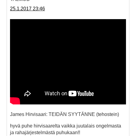
25.1.2017 23:46
James Hirvisaari: TEIDÄN SYYTÄNNE (tehostein)
hyvä puhe hirvisaarelta vaikka juutalais ongelmasta
ja rahajärjestelmästä puhukaan!!