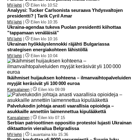
MV-lehti
|
Eilen klo 10:52
Analyysi: Tucker Carlsonista seuraava Yhdysvaltojen
presidentti? | Tarik Cyril Amar
MV-lehti
|
Eilen klo 10:35
Ukraina-agendaa tukeva Puolan presidentti kiihottaa
”tappamaan venäläisiä”
MV-lehti
|
Eilen klo 10:16
Ukrainan hyökkäyslennokki räjähti Bulgariassa
strategisen energiakohteen lähistöllä
MV-lehti
|
Eilen klo 10:04
Ikäihmiset huijauksen kohteena – ilmanvaihtopalveluiden
myyjät keräsivät yli 100 000 euroa
Kansalainen
|
Eilen klo 09:09
Palvelukodin johtaja anasti vaarallisia opioideja –
asukkaille annettiin laimennettua kipulääkettä
Kansalainen
|
Eilen klo 07:15
Serbian patrioottinen oppositio protestoi lujasti Ukrainan
diktaattorin vierailua Belgradissa
MV-lehti
|
Lauantaina klo 15:36
Ruotsi kouluttaa yli 9000 varusmiestä – Suurin luku