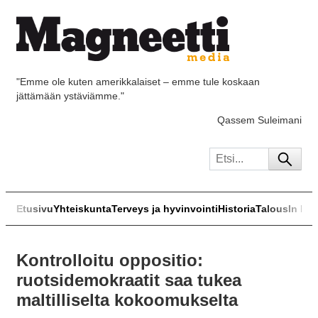
"Emme ole kuten amerikkalaiset – emme tule koskaan
jättämään ystäviämme."
Qassem Suleimani
Etusivu
Yhteiskunta
Terveys ja hyvinvointi
Historia
Talous
In Eng
Kontrolloitu oppositio:
ruotsidemokraatit saa tukea
maltilliselta kokoomukselta