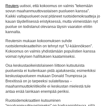
Reuters
uutisoi, että kokoomus on valmis ”tekemään
sovun maahanmuuttovastaisen puolueen kanssa”.
Kaikki valtapuolueet ovat pitäneet ruotsidemokraatteja jo
kauan täydellisessä eristyksessä, mutta viimeistään nyt
puolue on todistanut olevansa täysin vaaraton eliitin
kannalta.
Reutersin mukaan kokoomuksen suhde
ruotsidemokraatteihin on tehnyt nyt ”U-käännöksen”.
Kokoomus on valmis yhdistämään populistien kanssa
voimat nykyisen hallituksen kaatamiseksi.
Osa keskustaoikeistolaiseen liittoon kutsutuista
puolueista ei kuitenkaan pidä ajatuksesta; esimerkiksi
keskustapuolueen mukaan Donald Trumpissa ja
Brexitissä on jo tarpeeksi sulateltavaa –
maahanmuuttokriitikoille ei keskustan mielestä tule
antaa enää lainkaan enempää periksi.
Ruotsidemokraattien kutsuminen
”maahanmuuttovastaiseksi” on harhaanjohtavaa, sillä