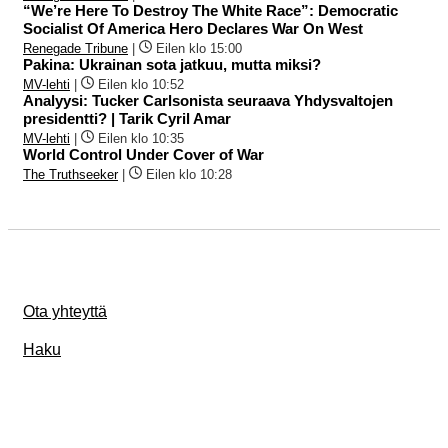
“We’re Here To Destroy The White Race”: Democratic
Socialist Of America Hero Declares War On West
Renegade Tribune
|
Eilen klo 15:00
Pakina: Ukrainan sota jatkuu, mutta miksi?
MV-lehti
|
Eilen klo 10:52
Analyysi: Tucker Carlsonista seuraava Yhdysvaltojen
presidentti? | Tarik Cyril Amar
MV-lehti
|
Eilen klo 10:35
World Control Under Cover of War
The Truthseeker
|
Eilen klo 10:28
Ota yhteyttä
Haku