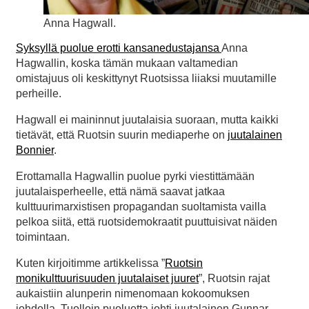
Anna Hagwall.
Syksyllä puolue erotti kansanedustajansa
Anna
Hagwallin, koska tämän mukaan valtamedian
omistajuus oli keskittynyt Ruotsissa liiaksi muutamille
perheille.
Hagwall ei maininnut juutalaisia suoraan, mutta kaikki
tietävät, että Ruotsin suurin mediaperhe on
juutalainen
Bonnier
.
Erottamalla Hagwallin puolue pyrki viestittämään
juutalaisperheelle, että nämä saavat jatkaa
kulttuurimarxistisen propagandan suoltamista vailla
pelkoa siitä, että ruotsidemokraatit puuttuisivat näiden
toimintaan.
Kuten kirjoitimme artikkelissa ”
Ruotsin
monikulttuurisuuden juutalaiset juuret
”, Ruotsin rajat
aukaistiin alunperin nimenomaan kokoomuksen
johdolla. Tuolloin puoluetta johti juutalainen Gunnar