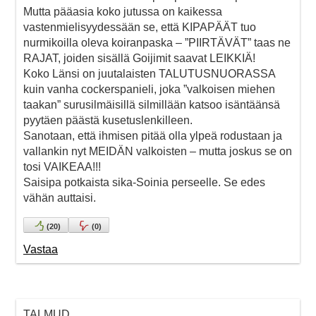
Mutta pääasia koko jutussa on kaikessa
vastenmielisyydessään se, että KIPAPÄÄT tuo
nurmikoilla oleva koiranpaska – ”PIIRTÄVÄT” taas ne
RAJAT, joiden sisällä Goijimit saavat LEIKKIÄ!
Koko Länsi on juutalaisten TALUTUSNUORASSA
kuin vanha cockerspanieli, joka ”valkoisen miehen
taakan” surusilmäisillä silmillään katsoo isäntäänsä
pyytäen päästä kusetuslenkilleen.
Sanotaan, että ihmisen pitää olla ylpeä rodustaan ja
vallankin nyt MEIDÄN valkoisten – mutta joskus se on
tosi VAIKEAA!!!
Saisipa potkaista sika-Soinia perseelle. Se edes
vähän auttaisi.
(
20
)
(
0
)
Vastaa
TALMUD