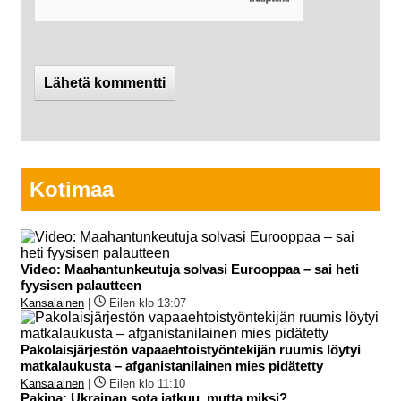
Kotimaa
Video: Maahantunkeutuja solvasi Eurooppaa – sai heti
fyysisen palautteen
Kansalainen
|
Eilen klo 13:07
Pakolaisjärjestön vapaaehtoistyöntekijän ruumis löytyi
matkalaukusta – afganistanilainen mies pidätetty
Kansalainen
|
Eilen klo 11:10
Pakina: Ukrainan sota jatkuu, mutta miksi?