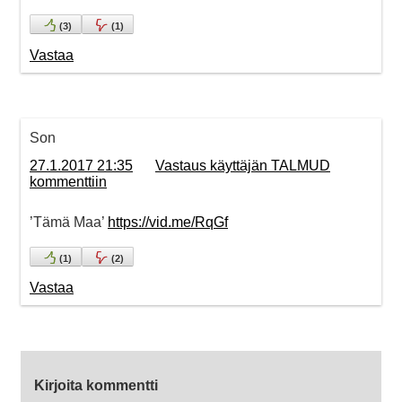
(
3
)
(
1
)
Vastaa
Son
27.1.2017 21:35
Vastaus käyttäjän TALMUD
kommenttiin
’Tämä Maa’
https://vid.me/RqGf
(
1
)
(
2
)
Vastaa
Kirjoita kommentti