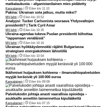
matkalaukusta – afganistanilainen mies pidätetty
Kansalainen
|
Eilen klo 11:10
Pakina: Ukrainan sota jatkuu, mutta miksi?
MV-lehti
|
Eilen klo 10:52
Analyysi: Tucker Carlsonista seuraava Yhdysvaltojen
presidentti? | Tarik Cyril Amar
MV-lehti
|
Eilen klo 10:35
Ukraina-agendaa tukeva Puolan presidentti kiihottaa
”tappamaan venäläisiä”
MV-lehti
|
Eilen klo 10:16
Ukrainan hyökkäyslennokki räjähti Bulgariassa
strategisen energiakohteen lähistöllä
MV-lehti
|
Eilen klo 10:04
Ikäihmiset huijauksen kohteena – ilmanvaihtopalveluiden
myyjät keräsivät yli 100 000 euroa
Kansalainen
|
Eilen klo 09:09
Palvelukodin johtaja anasti vaarallisia opioideja –
asukkaille annettiin laimennettua kipulääkettä
Kansalainen
|
Eilen klo 07:15
Serbian patrioottinen oppositio protestoi lujasti Ukrainan