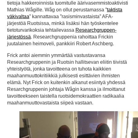
tietoja hakkeroinnista tuomitulle äärivasemmistoaktivisti
Mathias Wågille. Wåg on ollut perustamassa ”
taktista
väkivaltaa
” kannattavaa ”rasisminvastaista” AFA-
järjestöä Ruotsissa, minkä lisäksi hän työskentelee
tietoturvarikoksia tehtailevassa
Researchgruppen-
järjestössä
. Researchgruppenia rahoittaa Frickin
juutalainen heimoveli, pankkiiri Robert Aschberg.
Frick antoi aiemmin ymmärtää vastustavansa
Researchgruppenin ja Ruotsin hallitsevan eliitin tiivistä
yhteistyötä, jonka tavoitteena on tuhota kaikkien
maahanmuuttokritiikkiä julkisesti esittävien ihmisten
elämä. Nyt Frick on kuitenkin alkanut esiintyä yhdessä
Resarchgruppenin johtaja Wågin kanssa ja ilmoittanut
tavoitteekseen taistella ruotsidemokraattien radikaalia
maahanmuuttovastaista siipeä vastaan.