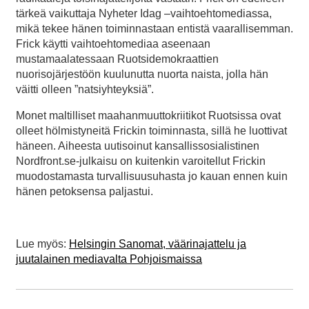
tärkeä vaikuttaja Nyheter Idag –vaihtoehtomediassa,
mikä tekee hänen toiminnastaan entistä vaarallisemman.
Frick käytti vaihtoehtomediaa aseenaan
mustamaalatessaan Ruotsidemokraattien
nuorisojärjestöön kuulunutta nuorta naista, jolla hän
väitti olleen ”natsiyhteyksiä”.
Monet maltilliset maahanmuuttokriitikot Ruotsissa ovat
olleet hölmistyneitä Frickin toiminnasta, sillä he luottivat
häneen. Aiheesta uutisoinut kansallissosialistinen
Nordfront.se-julkaisu on kuitenkin varoitellut Frickin
muodostamasta turvallisuusuhasta jo kauan ennen kuin
hänen petoksensa paljastui.
Lue myös:
Helsingin Sanomat, väärinajattelu ja
juutalainen mediavalta Pohjoismaissa