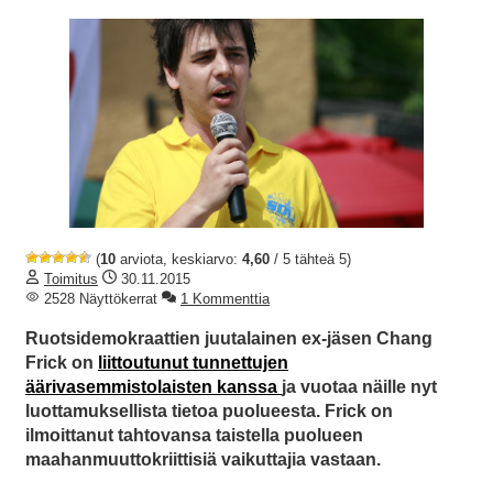
(
10
arviota, keskiarvo:
4,60
/ 5 tähteä 5)
Toimitus
30.11.2015
2528 Näyttökerrat
1 Kommenttia
Ruotsidemokraattien juutalainen ex-jäsen Chang
Frick on
liittoutunut tunnettujen
äärivasemmistolaisten kanssa
ja vuotaa näille nyt
luottamuksellista tietoa puolueesta. Frick on
ilmoittanut tahtovansa taistella puolueen
maahanmuuttokriittisiä vaikuttajia vastaan.