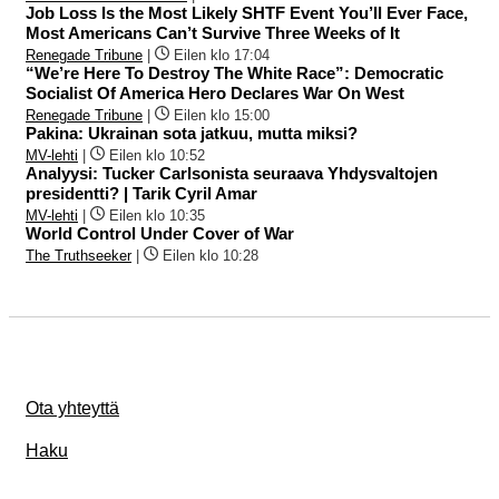
Job Loss Is the Most Likely SHTF Event You’ll Ever Face,
Most Americans Can’t Survive Three Weeks of It
Renegade Tribune
|
Eilen klo 17:04
“We’re Here To Destroy The White Race”: Democratic
Socialist Of America Hero Declares War On West
Renegade Tribune
|
Eilen klo 15:00
Pakina: Ukrainan sota jatkuu, mutta miksi?
MV-lehti
|
Eilen klo 10:52
Analyysi: Tucker Carlsonista seuraava Yhdysvaltojen
presidentti? | Tarik Cyril Amar
MV-lehti
|
Eilen klo 10:35
World Control Under Cover of War
The Truthseeker
|
Eilen klo 10:28
Ota yhteyttä
Haku