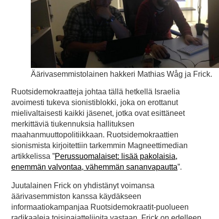
Äärivasemmistolainen hakkeri Mathias Wåg ja Frick.
Ruotsidemokraatteja johtaa tällä hetkellä Israelia
avoimesti tukeva sionistiblokki, joka on erottanut
mielivaltaisesti kaikki jäsenet, jotka ovat esittäneet
merkittäviä tiukennuksia hallituksen
maahanmuuttopolitiikkaan. Ruotsidemokraattien
sionismista kirjoitettiin tarkemmin Magneettimedian
artikkelissa ”
Perussuomalaiset: lisää pakolaisia,
enemmän valvontaa, vähemmän sananvapautta
”.
Juutalainen Frick on yhdistänyt voimansa
äärivasemmiston kanssa käydäkseen
informaatiokampanjaa Ruotsidemokraatit-puolueen
radikaaleja toisinajattelijoita vastaan. Frick on edelleen