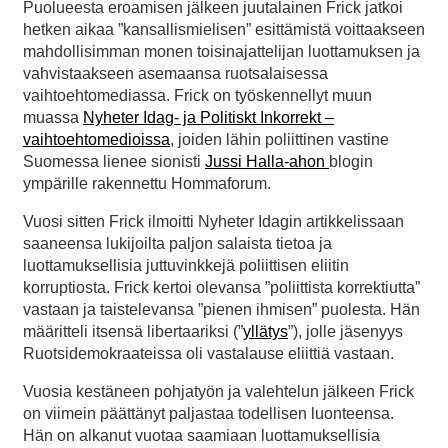
Puolueesta eroamisen jälkeen juutalainen Frick jatkoi
hetken aikaa ”kansallismielisen” esittämistä voittaakseen
mahdollisimman monen toisinajattelijan luottamuksen ja
vahvistaakseen asemaansa ruotsalaisessa
vaihtoehtomediassa. Frick on työskennellyt muun
muassa
Nyheter Idag- ja Politiskt Inkorrekt –
vaihtoehtomedioissa
, joiden lähin poliittinen vastine
Suomessa lienee sionisti
Jussi Halla-ahon
blogin
ympärille rakennettu Hommaforum.
Vuosi sitten Frick ilmoitti Nyheter Idagin artikkelissaan
saaneensa lukijoilta paljon salaista tietoa ja
luottamuksellisia juttuvinkkejä poliittisen eliitin
korruptiosta. Frick kertoi olevansa ”poliittista korrektiutta”
vastaan ja taistelevansa ”pienen ihmisen” puolesta. Hän
määritteli itsensä libertaariksi (”
yllätys
”), jolle jäsenyys
Ruotsidemokraateissa oli vastalause eliittiä vastaan.
Vuosia kestäneen pohjatyön ja valehtelun jälkeen Frick
on viimein päättänyt paljastaa todellisen luonteensa.
Hän on alkanut vuotaa saamiaan luottamuksellisia