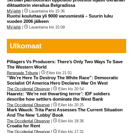
diktaattorin vierailua Belgradissa
MV-lehti
|
Lauantaina klo 15:36
Ruotsi kouluttaa yli 9000 varusmiestä – Suurin luku
vuoden 2006 jälkeen
MV-lehti
|
Lauantaina klo 15:09
Ulkomaat
Pillagers Vs Producers: There’s Only Two Ways To Save
The Western World
Renegade Tribune
|
Eilen klo 21:01
“We’re Here To Destroy The White Race”: Democratic
Socialist Of America Hero Declares War On West
The Occidental Observer
|
Eilen klo 20:54
Haaretz: ‘We’re not thwarting terror’: IDF soldiers
describe how settlers dominate the West Bank
The Occidental Observer
|
Eilen klo 20:25
Mark Wauck: Trita Parsi Assesses The Current Situation
And The New ‘Lobby’ Book
The Occidental Observer
|
Eilen klo 18:36
Croatia for Rent
The Occidental Observer
|
Eilen klo 17:31