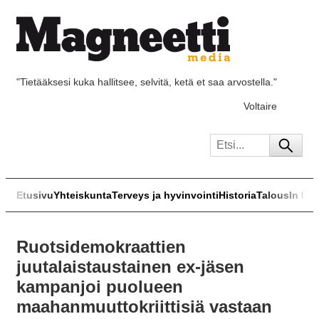
"Tietääksesi kuka hallitsee, selvitä, ketä et saa arvostella."
Voltaire
Etusivu
Yhteiskunta
Terveys ja hyvinvointi
Historia
Talous
In Eng
Ruotsidemokraattien
juutalaistaustainen ex-jäsen
kampanjoi puolueen
maahanmuuttokriittisiä vastaan