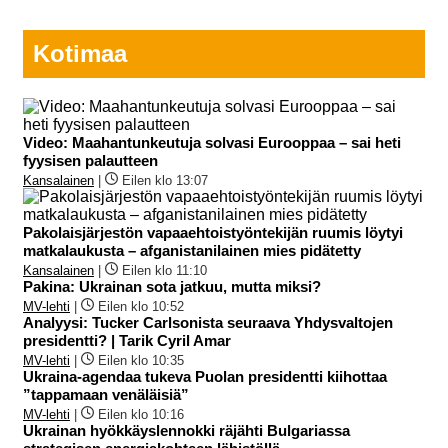
Kotimaa
Video: Maahantunkeutuja solvasi Eurooppaa – sai heti
fyysisen palautteen
Kansalainen
|
Eilen klo 13:07
Pakolaisjärjestön vapaaehtoistyöntekijän ruumis löytyi
matkalaukusta – afganistanilainen mies pidätetty
Kansalainen
|
Eilen klo 11:10
Pakina: Ukrainan sota jatkuu, mutta miksi?
MV-lehti
|
Eilen klo 10:52
Analyysi: Tucker Carlsonista seuraava Yhdysvaltojen
presidentti? | Tarik Cyril Amar
MV-lehti
|
Eilen klo 10:35
Ukraina-agendaa tukeva Puolan presidentti kiihottaa
”tappamaan venäläisiä”
MV-lehti
|
Eilen klo 10:16
Ukrainan hyökkäyslennokki räjähti Bulgariassa