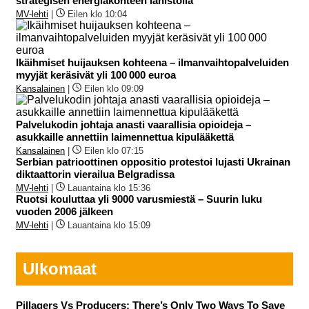
strategisen energiakohteen lähistöllä
MV-lehti
|
Eilen klo 10:04
Ikäihmiset huijauksen kohteena – ilmanvaihtopalveluiden
myyjät keräsivät yli 100 000 euroa
Kansalainen
|
Eilen klo 09:09
Palvelukodin johtaja anasti vaarallisia opioideja –
asukkaille annettiin laimennettua kipulääkettä
Kansalainen
|
Eilen klo 07:15
Serbian patrioottinen oppositio protestoi lujasti Ukrainan
diktaattorin vierailua Belgradissa
MV-lehti
|
Lauantaina klo 15:36
Ruotsi kouluttaa yli 9000 varusmiestä – Suurin luku
vuoden 2006 jälkeen
MV-lehti
|
Lauantaina klo 15:09
Ulkomaat
Pillagers Vs Producers: There’s Only Two Ways To Save