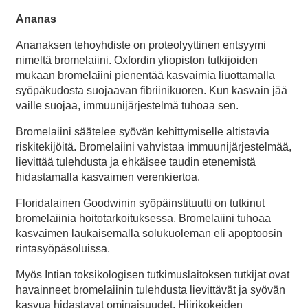
Ananas
Ananaksen tehoyhdiste on proteolyyttinen entsyymi
nimeltä bromelaiini. Oxfordin yliopiston tutkijoiden
mukaan bromelaiini pienentää kasvaimia liuottamalla
syöpäkudosta suojaavan fibriinikuoren. Kun kasvain jää
vaille suojaa, immuunijärjestelmä tuhoaa sen.
Bromelaiini säätelee syövän kehittymiselle altistavia
riskitekijöitä. Bromelaiini vahvistaa immuunijärjestelmää,
lievittää tulehdusta ja ehkäisee taudin etenemistä
hidastamalla kasvaimen verenkiertoa.
Floridalainen Goodwinin syöpäinstituutti on tutkinut
bromelaiinia hoitotarkoituksessa. Bromelaiini tuhoaa
kasvaimen laukaisemalla solukuoleman eli apoptoosin
rintasyöpäsoluissa.
Myös Intian toksikologisen tutkimuslaitoksen tutkijat ovat
havainneet bromelaiinin tulehdusta lievittävät ja syövän
kasvua hidastavat ominaisuudet. Hiirikokeiden