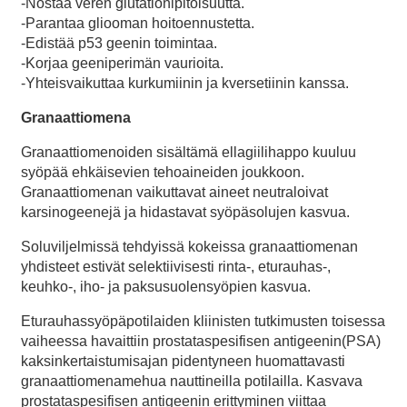
-Nostaa veren glutationipitoisuutta.
-Parantaa gliooman hoitoennustetta.
-Edistää p53 geenin toimintaa.
-Korjaa geeniperimän vaurioita.
-Yhteisvaikuttaa kurkumiinin ja kversetiinin kanssa.
Granaattiomena
Granaattiomenoiden sisältämä ellagiilihappo kuuluu
syöpää ehkäisevien tehoaineiden joukkoon.
Granaattiomenan vaikuttavat aineet neutraloivat
karsinogeenejä ja hidastavat syöpäsolujen kasvua.
Soluviljelmissä tehdyissä kokeissa granaattiomenan
yhdisteet estivät selektiivisesti rinta-, eturauhas-,
keuhko-, iho- ja paksusuolensyöpien kasvua.
Eturauhassyöpäpotilaiden kliinisten tutkimusten toisessa
vaiheessa havaittiin prostataspesifisen antigeenin(PSA)
kaksinkertaistumisajan pidentyneen huomattavasti
granaattiomenamehua nauttineilla potilailla. Kasvava
prostataspesifisen antigeenin erittyminen viittaa