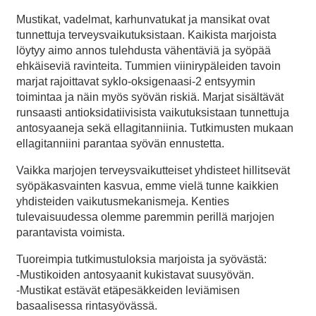
Mustikat, vadelmat, karhunvatukat ja mansikat ovat
tunnettuja terveysvaikutuksistaan. Kaikista marjoista
löytyy aimo annos tulehdusta vähentäviä ja syöpää
ehkäiseviä ravinteita. Tummien viinirypäleiden tavoin
marjat rajoittavat syklo-oksigenaasi-2 entsyymin
toimintaa ja näin myös syövän riskiä. Marjat sisältävät
runsaasti antioksidatiivisista vaikutuksistaan tunnettuja
antosyaaneja sekä ellagitanniinia. Tutkimusten mukaan
ellagitanniini parantaa syövän ennustetta.
Vaikka marjojen terveysvaikutteiset yhdisteet hillitsevät
syöpäkasvainten kasvua, emme vielä tunne kaikkien
yhdisteiden vaikutusmekanismeja. Kenties
tulevaisuudessa olemme paremmin perillä marjojen
parantavista voimista.
Tuoreimpia tutkimustuloksia marjoista ja syövästä:
-Mustikoiden antosyaanit kukistavat suusyövän.
-Mustikat estävät etäpesäkkeiden leviämisen
basaalisessa rintasyövässä.