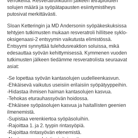
verrokeilla. Resveratrolikuurin jälkeen tetraploidien
solujen määrä ja syöpätapausten esiintymistiheys
putosivat merkittävästi.
Sloan Ketteringin ja MD Andersonin syöpäkeskuksissa
tehtyjen tutkimusten mukaan resveratroli hillitsee syklo-
oksigenaasi-2 entsyymin vaikutusta elimistössä.
Entsyymi synnyttää tulehdusreaktion soluissa, mikä
edesauttaa syövän kehittymisessä. Kymmenen vuoden
tutkimusten jälkeen tiedämme resveratrolista seuraavat
asiat:
-Se lopettaa syövän kantasolujen uudelleenkasvun.
-Ehkäisevä vaikutus useisiin erilaisiin syöpätyyppeihin.
-Hidastaa ihmisen haiman kantasolujen kasvua.
-Tehokas eturauhassyövän hoidossa.
-Ehkäisee syöpäsolujen kasvua ja haitallisten geenien
ilmenemistä.
-Supistaa verenkiertoa syöpäsoluihin.
-Rajoittaa 1. ja 2. tyypin rintasyöpiä.
-Rajoittaa rintasyövän etenemistä.