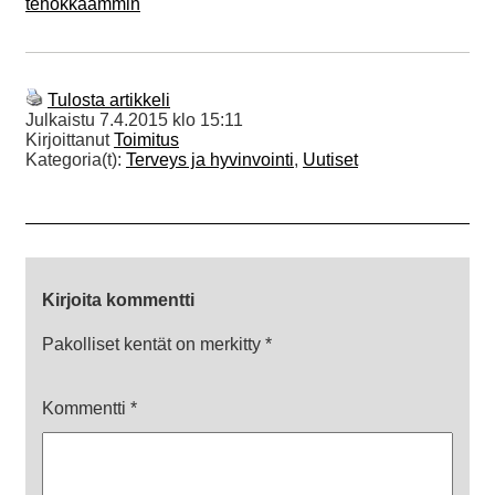
tehokkaammin
Tulosta artikkeli
Julkaistu
7.4.2015 klo 15:11
Kirjoittanut
Toimitus
Kategoria(t):
Terveys ja hyvinvointi
,
Uutiset
Kirjoita kommentti
Pakolliset kentät on merkitty
*
Kommentti
*