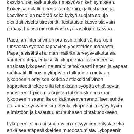
kasvisruuan vaikutuksia rintasyövän kehittymiseen.
Kokeissa mitattiin beetakaroteenin, gallushapon ja
kasvifenolien määrää sekä kykyä suojata soluja
oksidatiiviselta stressiltä. Testatuista kasveista vain
papaija hidasti merkittävästi syöpäsolujen kasvua.
Papaijan intensiivinen oranssinpinkki väritys kielii
runsaasta syöpää tappavien yhdisteiden määrästä.
Papaija sisältää huiman määrän terveysvaikutteisia
karotenoideja, erityisesti lykopeenia. Rakenteensa
ansiosta lykopeeni neutraloi tehokkaasti hapen ja vapaat
radikaalit. Illinoisin yliopiston tutkijoiden mukaan
lykopeenin erityisen korkea antioksidatiivinen
kapasiteetti tekee siitä tehokkaan syöpää ehkäisevän
yhdisteen. Epidemiologisten tutkimusten mukaan
lykopeenin saannilla on kääntäenverrannollisen suhde
eturauhassyövänriskiin. Syöty lykopeeni imeytyy hyvin
elimistöön ja kasautuu eturauhasen pintakudokseen.
Lykopeeni stimuloi suojaavien entsyymien eritystä sekä
ehkäisee etäpesäkkeiden muodostumista. Lykopeenin