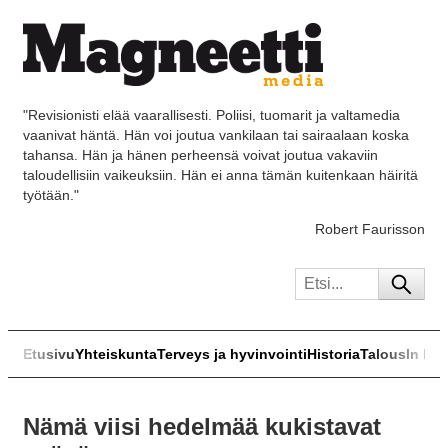
"Revisionisti elää vaarallisesti. Poliisi, tuomarit ja valtamedia
vaanivat häntä. Hän voi joutua vankilaan tai sairaalaan koska
tahansa. Hän ja hänen perheensä voivat joutua vakaviin
taloudellisiin vaikeuksiin. Hän ei anna tämän kuitenkaan häiritä
työtään."
Robert Faurisson
Etusivu
Yhteiskunta
Terveys ja hyvinvointi
Historia
Talous
In Eng
Nämä viisi hedelmää kukistavat