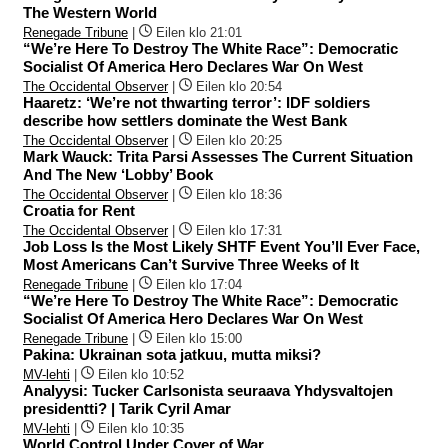
The Western World
Renegade Tribune
|
Eilen klo 21:01
“We’re Here To Destroy The White Race”: Democratic
Socialist Of America Hero Declares War On West
The Occidental Observer
|
Eilen klo 20:54
Haaretz: ‘We’re not thwarting terror’: IDF soldiers
describe how settlers dominate the West Bank
The Occidental Observer
|
Eilen klo 20:25
Mark Wauck: Trita Parsi Assesses The Current Situation
And The New ‘Lobby’ Book
The Occidental Observer
|
Eilen klo 18:36
Croatia for Rent
The Occidental Observer
|
Eilen klo 17:31
Job Loss Is the Most Likely SHTF Event You’ll Ever Face,
Most Americans Can’t Survive Three Weeks of It
Renegade Tribune
|
Eilen klo 17:04
“We’re Here To Destroy The White Race”: Democratic
Socialist Of America Hero Declares War On West
Renegade Tribune
|
Eilen klo 15:00
Pakina: Ukrainan sota jatkuu, mutta miksi?
MV-lehti
|
Eilen klo 10:52
Analyysi: Tucker Carlsonista seuraava Yhdysvaltojen
presidentti? | Tarik Cyril Amar
MV-lehti
|
Eilen klo 10:35
World Control Under Cover of War