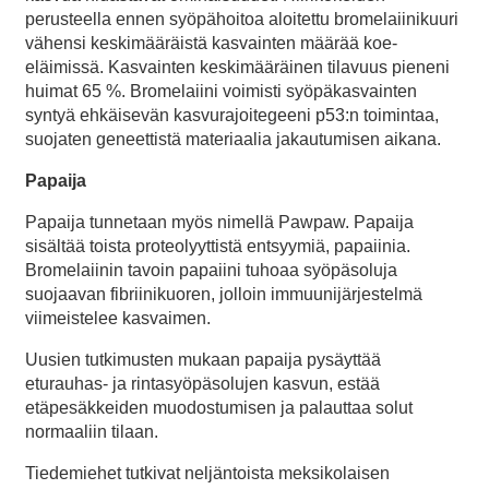
perusteella ennen syöpähoitoa aloitettu bromelaiinikuuri
vähensi keskimääräistä kasvainten määrää koe-
eläimissä. Kasvainten keskimääräinen tilavuus pieneni
huimat 65 %. Bromelaiini voimisti syöpäkasvainten
syntyä ehkäisevän kasvurajoitegeeni p53:n toimintaa,
suojaten geneettistä materiaalia jakautumisen aikana.
Papaija
Papaija tunnetaan myös nimellä Pawpaw. Papaija
sisältää toista proteolyyttistä entsyymiä, papaiinia.
Bromelaiinin tavoin papaiini tuhoaa syöpäsoluja
suojaavan fibriinikuoren, jolloin immuunijärjestelmä
viimeistelee kasvaimen.
Uusien tutkimusten mukaan papaija pysäyttää
eturauhas- ja rintasyöpäsolujen kasvun, estää
etäpesäkkeiden muodostumisen ja palauttaa solut
normaaliin tilaan.
Tiedemiehet tutkivat neljäntoista meksikolaisen