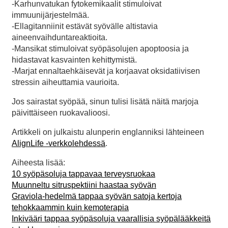
-Karhunvatukan fytokemikaalit stimuloivat
immuunijärjestelmää.
-Ellagitanniinit estävät syövälle altistavia
aineenvaihduntareaktioita.
-Mansikat stimuloivat syöpäsolujen apoptoosia ja
hidastavat kasvainten kehittymistä.
-Marjat ennaltaehkäisevät ja korjaavat oksidatiivisen
stressin aiheuttamia vaurioita.
Jos sairastat syöpää, sinun tulisi lisätä näitä marjoja
päivittäiseen ruokavalioosi.
Artikkeli on julkaistu alunperin englanniksi lähteineen
AlignLife -verkkolehdessä
.
Aiheesta lisää:
10 syöpäsoluja tappavaa terveysruokaa
Muunneltu sitruspektiini haastaa syövän
Graviola-hedelmä tappaa syövän satoja kertoja
tehokkaammin kuin kemoterapia
Inkivääri tappaa syöpäsoluja vaarallisia syöpälääkkeitä