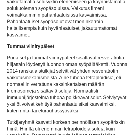
vaikuttamalla solusyklin etenemiseen ja käynnistämällä
solukuoleman syöpäsoluissa. Vaikutus ilmeni
voimakkaimmin pahanlaatuisissa kasvaimissa.
Pahanlaatuiset syöpäsolut ovat moninkerroin
haitallisempia kuin hyvänlaatuiset, jakautumattomat
kasvaimet.
Tummat viinirypäleet
Punaiset ja tummat viinirypäleet sisältävät resveratrolia,
hiljattain löydettyä luonnon omaa syöpälääkettä. Vuonna
2014 ranskalaistutkijat selvittivät yhden resveratrolin
vaikutusmekanismeista. Aine tuhoaa tetraploidisia, eli
normaaliin verrattuna kaksinkertaisen määrän
kromosomeja sisältäviä soluja. Normaalisti
immuunijärjestelmä tuhoaa poikkeavat solut. Selviytyvät
yksilöt voivat kehittyä pahanlaatuisiksi kasvaimiksi,
kuten rinta- tai eturauhassyöväksi.
Tutkijaryhmä kasvatti korkean perinnöllisen syöpäriskin
hiiriä. Hiirillä oli enemmän tetraploideja soluja kuin