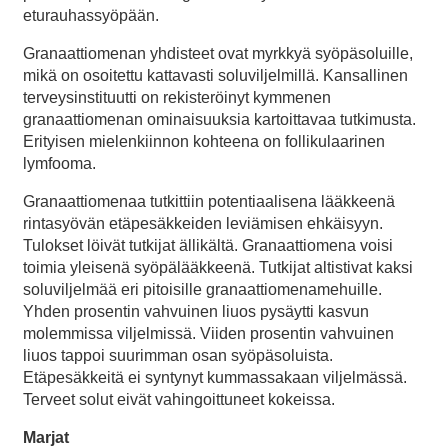
eturauhassyöpään.
Granaattiomenan yhdisteet ovat myrkkyä syöpäsoluille,
mikä on osoitettu kattavasti soluviljelmillä. Kansallinen
terveysinstituutti on rekisteröinyt kymmenen
granaattiomenan ominaisuuksia kartoittavaa tutkimusta.
Erityisen mielenkiinnon kohteena on follikulaarinen
lymfooma.
Granaattiomenaa tutkittiin potentiaalisena lääkkeenä
rintasyövän etäpesäkkeiden leviämisen ehkäisyyn.
Tulokset löivät tutkijat ällikältä. Granaattiomena voisi
toimia yleisenä syöpälääkkeenä. Tutkijat altistivat kaksi
soluviljelmää eri pitoisille granaattiomenamehuille.
Yhden prosentin vahvuinen liuos pysäytti kasvun
molemmissa viljelmissä. Viiden prosentin vahvuinen
liuos tappoi suurimman osan syöpäsoluista.
Etäpesäkkeitä ei syntynyt kummassakaan viljelmässä.
Terveet solut eivät vahingoittuneet kokeissa.
Marjat