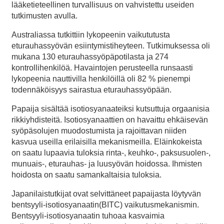
lääketieteellinen turvallisuus on vahvistettu useiden
tutkimusten avulla.
Australiassa tutkittiin lykopeenin vaikututusta
eturauhassyövän esiintymistiheyteen. Tutkimuksessa oli
mukana 130 eturauhassyöpäpotilasta ja 274
kontrollihenkilöä. Havaintojen perusteella runsaasti
lykopeenia nauttivilla henkilöillä oli 82 % pienempi
todennäköisyys sairastua eturauhassyöpään.
Papaija sisältää isotiosyanaateiksi kutsuttuja orgaanisia
rikkiyhdisteitä. Isotiosyanaattien on havaittu ehkäisevän
syöpäsolujen muodostumista ja rajoittavan niiden
kasvua useilla erilaisilla mekanismeilla. Eläinkokeista
on saatu lupaavia tuloksia rinta-, keuhko-, paksusuolen-,
munuais-, eturauhas- ja luusyövän hoidossa. Ihmisten
hoidosta on saatu samankaltaisia tuloksia.
Japanilaistutkijat ovat selvittäneet papaijasta löytyvän
bentsyyli-isotiosyanaatin(BITC) vaikutusmekanismin.
Bentsyyli-isotiosyanaatin tuhoaa kasvaimia