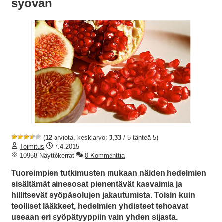
syövän
(
12
arviota, keskiarvo:
3,33
/ 5 tähteä 5)
Toimitus
7.4.2015
10958 Näyttökerrat
0 Kommenttia
Tuoreimpien tutkimusten mukaan näiden hedelmien
sisältämät ainesosat pienentävät kasvaimia ja
hillitsevät syöpäsolujen jakautumista. Toisin kuin
teolliset lääkkeet, hedelmien yhdisteet tehoavat
useaan eri syöpätyyppiin vain yhden sijasta.