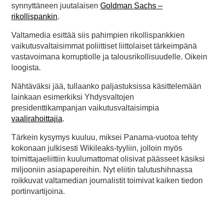
synnyttäneen juutalaisen
Goldman Sachs –
rikollispankin
.
Valtamedia esittää siis pahimpien rikollispankkien
vaikutusvaltaisimmat poliittiset liittolaiset tärkeimpänä
vastavoimana korruptiolle ja talousrikollisuudelle. Oikein
loogista.
Nähtäväksi jää, tullaanko paljastuksissa käsittelemään
lainkaan esimerkiksi Yhdysvaltojen
presidenttikampanjan vaikutusvaltaisimpia
vaalirahoittajia
.
Tärkein kysymys kuuluu, miksei Panama-vuotoa tehty
kokonaan julkisesti Wikileaks-tyyliin, jolloin myös
toimittajaeliittiin kuulumattomat olisivat päässeet käsiksi
miljooniin asiapapereihin. Nyt eliitin talutushihnassa
roikkuvat valtamedian journalistit toimivat kaiken tiedon
portinvartijoina.