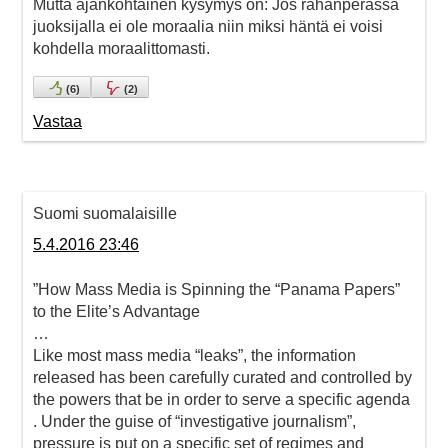
Mutta ajankohtainen kysymys on: Jos rahanperässä
juoksijalla ei ole moraalia niin miksi häntä ei voisi
kohdella moraalittomasti.
(
6
)
(
2
)
Vastaa
Suomi suomalaisille
5.4.2016 23:46
”How Mass Media is Spinning the “Panama Papers”
to the Elite’s Advantage
…
Like most mass media “leaks”, the information
released has been carefully curated and controlled by
the powers that be in order to serve a specific agenda
. Under the guise of “investigative journalism”,
pressure is put on a specific set of regimes and