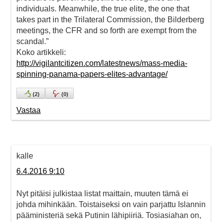
individuals. Meanwhile, the true elite, the one that
takes part in the Trilateral Commission, the Bilderberg
meetings, the CFR and so forth are exempt from the
scandal.”
Koko artikkeli:
http://vigilantcitizen.com/latestnews/mass-media-
spinning-panama-papers-elites-advantage/
(
2
)
(
0
)
Vastaa
kalle
6.4.2016 9:10
Nyt pitäisi julkistaa listat maittain, muuten tämä ei
johda mihinkään. Toistaiseksi on vain parjattu Islannin
pääministeriä sekä Putinin lähipiiriä. Tosiasiahan on,