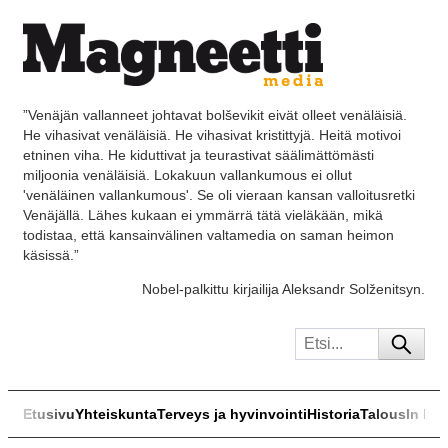
”Venäjän vallanneet johtavat bolševikit eivät olleet venäläisiä.
He vihasivat venäläisiä. He vihasivat kristittyjä. Heitä motivoi
etninen viha. He kiduttivat ja teurastivat säälimättömästi
miljoonia venäläisiä. Lokakuun vallankumous ei ollut
'venäläinen vallankumous'. Se oli vieraan kansan valloitusretki
Venäjällä. Lähes kukaan ei ymmärrä tätä vieläkään, mikä
todistaa, että kansainvälinen valtamedia on saman heimon
käsissä.”
Nobel-palkittu kirjailija Aleksandr Solženitsyn.
Etusivu
Yhteiskunta
Terveys ja hyvinvointi
Historia
Talous
In Eng