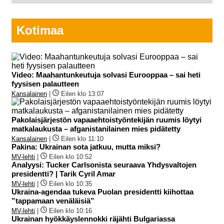
Kotimaa
Video: Maahantunkeutuja solvasi Eurooppaa – sai heti
fyysisen palautteen
Kansalainen
|
Eilen klo 13:07
Pakolaisjärjestön vapaaehtoistyöntekijän ruumis löytyi
matkalaukusta – afganistanilainen mies pidätetty
Kansalainen
|
Eilen klo 11:10
Pakina: Ukrainan sota jatkuu, mutta miksi?
MV-lehti
|
Eilen klo 10:52
Analyysi: Tucker Carlsonista seuraava Yhdysvaltojen
presidentti? | Tarik Cyril Amar
MV-lehti
|
Eilen klo 10:35
Ukraina-agendaa tukeva Puolan presidentti kiihottaa
”tappamaan venäläisiä”
MV-lehti
|
Eilen klo 10:16
Ukrainan hyökkäyslennokki räjähti Bulgariassa