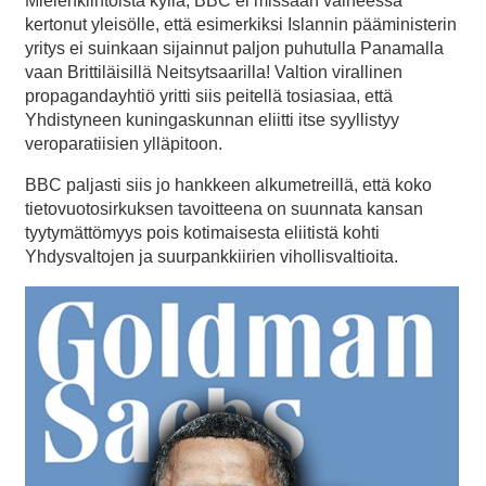
Mielenkiintoista kyllä, BBC ei missään vaiheessa
kertonut yleisölle, että esimerkiksi Islannin pääministerin
yritys ei suinkaan sijainnut paljon puhutulla Panamalla
vaan Brittiläisillä Neitsytsaarilla! Valtion virallinen
propagandayhtiö yritti siis peitellä tosiasiaa, että
Yhdistyneen kuningaskunnan eliitti itse syyllistyy
veroparatiisien ylläpitoon.
BBC paljasti siis jo hankkeen alkumetreillä, että koko
tietovuotosirkuksen tavoitteena on suunnata kansan
tyytymättömyys pois kotimaisesta eliitistä kohti
Yhdysvaltojen ja suurpankkiirien vihollisvaltioita.