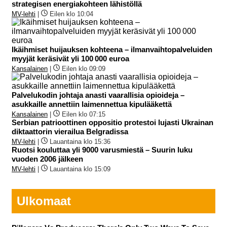
strategisen energiakohteen lähistöllä
MV-lehti
|
Eilen klo 10:04
Ikäihmiset huijauksen kohteena – ilmanvaihtopalveluiden
myyjät keräsivät yli 100 000 euroa
Kansalainen
|
Eilen klo 09:09
Palvelukodin johtaja anasti vaarallisia opioideja –
asukkaille annettiin laimennettua kipulääkettä
Kansalainen
|
Eilen klo 07:15
Serbian patrioottinen oppositio protestoi lujasti Ukrainan
diktaattorin vierailua Belgradissa
MV-lehti
|
Lauantaina klo 15:36
Ruotsi kouluttaa yli 9000 varusmiestä – Suurin luku
vuoden 2006 jälkeen
MV-lehti
|
Lauantaina klo 15:09
Ulkomaat