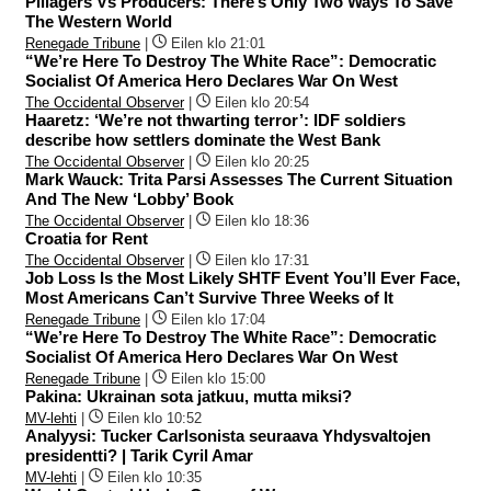
Pillagers Vs Producers: There’s Only Two Ways To Save
The Western World
Renegade Tribune
|
Eilen klo 21:01
“We’re Here To Destroy The White Race”: Democratic
Socialist Of America Hero Declares War On West
The Occidental Observer
|
Eilen klo 20:54
Haaretz: ‘We’re not thwarting terror’: IDF soldiers
describe how settlers dominate the West Bank
The Occidental Observer
|
Eilen klo 20:25
Mark Wauck: Trita Parsi Assesses The Current Situation
And The New ‘Lobby’ Book
The Occidental Observer
|
Eilen klo 18:36
Croatia for Rent
The Occidental Observer
|
Eilen klo 17:31
Job Loss Is the Most Likely SHTF Event You’ll Ever Face,
Most Americans Can’t Survive Three Weeks of It
Renegade Tribune
|
Eilen klo 17:04
“We’re Here To Destroy The White Race”: Democratic
Socialist Of America Hero Declares War On West
Renegade Tribune
|
Eilen klo 15:00
Pakina: Ukrainan sota jatkuu, mutta miksi?
MV-lehti
|
Eilen klo 10:52
Analyysi: Tucker Carlsonista seuraava Yhdysvaltojen
presidentti? | Tarik Cyril Amar
MV-lehti
|
Eilen klo 10:35