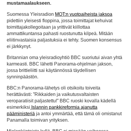
mustamaalaukseen.
Suomessa Yleisradion
MOT:n vuotoaiheista jaksoa
pidettiin yleisesti floppina, jossa toimittajat kehuivat
toimittajakollegoitaan ja yrittivät kiillottaa
ammattikuntansa pahasti ruostunutta kilpeä. Mitään
eliitinvastaisia paljastuksia ei tehty. Suomen konsensus
ei järkkynyt.
Britannian oma yleisradioyhtiö BBC suoriutui aivan yhtä
karmeasti. BBC lähetti Panorama-ohjelman jakson,
jossa brittieliitti sai käytännössä täydellisen
synninpäästön.
BBC:n Panorama-lähetys oli otsikoitu toiveita
herättävästi: ”Rikkaiden ja vaikutusvaltaisten
veroparatiisit paljastettu!” BBC ruoski kovalla kädellä
esimerkiksi
Islannin pankkireformia ajanutta
pääministeriä
ja antoi ymmärtää, että tämä oli omistanut
Panamalla toimivan yrityksen.