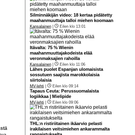
Silminnäkijän video: 18 kertaa pidätetty
maahanmuuttaja talloi miehen koomaan
Kansalainen
|
Eilen klo 13:01
Itävalta: 75 % Wienin
maahanmuuttajakodeista elää
veronmaksajien rahoilla
Kansalainen
|
Eilen klo 11:06
Lähes puolet Espanjan ulomaisista
sossutuen saajista marokkolaisia
siirtolaisia
MV-lehti
|
Eilen klo 09:14
Tapaus Ceuta: Perussuomalaista
logiikkaa | Mielipide
MV-lehti
|
Eilen klo 09:06
THL:n ristiriitainen ikäarvio pelasti
ästä
irakilaisen veitsimiehen ankarammalta
rangaistukselta
tua.