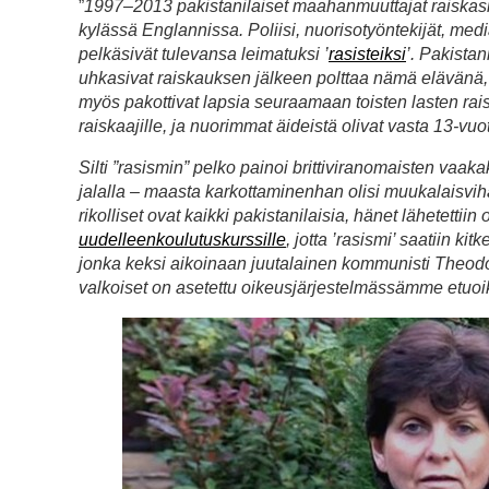
”
1997–2013 pakistanilaiset maahanmuuttajat raiskasiv
kylässä Englannissa. Poliisi, nuorisotyöntekijät, media 
pelkäsivät tulevansa leimatuksi ’
rasisteiksi
’. Pakistani
uhkasivat raiskauksen jälkeen polttaa nämä elävänä,
myös pakottivat lapsia seuraamaan toisten lasten rais
raiskaajille, ja nuorimmat äideistä olivat vasta 13-vuot
Silti ”rasismin” pelko painoi brittiviranomaisten vaa
jalalla – maasta karkottaminenhan olisi muukalaisvihaa
rikolliset ovat kaikki pakistanilaisia, hänet lähetetti
uudelleenkoulutuskurssille
, jotta ’rasismi’ saatiin k
jonka keksi aikoinaan juutalainen kommunisti Theodore
valkoiset on asetettu oikeusjärjestelmässämme etuo