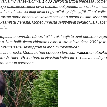
at ja myivät seksiorjiksi
1 400
valkoista tyttöä pienessä Rothe
ja paikallispoliitikot eivät uskaltaneet puuttua raiskauksiin, sil
laiset taksikuskit kuljettivat englantilaistyttöjä syrjäisille alueille
 mikäli nämä kertoisivat kokemuksistaan ulkopuolisille. Maahan
kaamista vierestä. Monet uhreista synnyttivät sekarotuisia lapsi
iaita.
kakupissa enemmän. Lähes kaikki raiskaajista ovat edelleen vapa
. Kun hallituksen virkamies alkoi tutkia raiskauksia 2001 ja tot
in orwellilaiselle ’etnisyyden ja monimuotoisuuden’
itkettyä hänestä. Media puhuu edelleen termistä ’
valkoinen etuoik
 W. Allen. Rotherham ja Helsinki kuitenkin osoittavat, että juur
ikeutettuun asemaan.