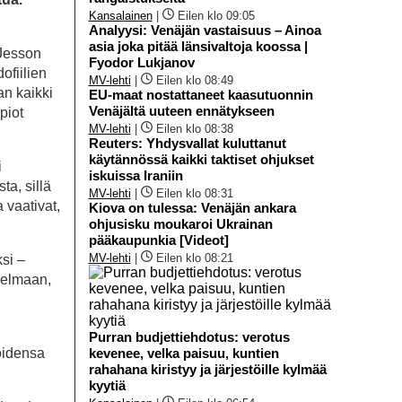
Kansalainen
|
Eilen klo 09:05
Analyysi: Venäjän vastaisuus – Ainoa
asia joka pitää länsivaltoja koossa |
 Jesson
Fyodor Lukjanov
ofiilien
MV-lehti
|
Eilen klo 08:49
an kaikki
EU-maat nostattaneet kaasutuonnin
Venäjältä uuteen ennätykseen
opiot
MV-lehti
|
Eilen klo 08:38
Reuters: Yhdysvallat kuluttanut
käytännössä kaikki taktiset ohjukset
i
iskuissa Iraniin
ta, sillä
MV-lehti
|
Eilen klo 08:31
a vaativat,
Kiova on tulessa: Venäjän ankara
ohjusisku moukaroi Ukrainan
pääkaupunkia [Videot]
MV-lehti
|
Eilen klo 08:21
si –
ngelmaan,
Purran budjettiehdotus: verotus
goidensa
kevenee, velka paisuu, kuntien
rahahana kiristyy ja järjestöille kylmää
kyytiä