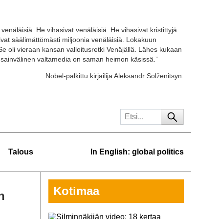
venäläisiä. He vihasivat venäläisiä. He vihasivat kristittyjä.
tivat säälimättömästi miljoonia venäläisiä. Lokakuun
Se oli vieraan kansan valloitusretki Venäjällä. Lähes kukaan
ansainvälinen valtamedia on saman heimon käsissä.”
Nobel-palkittu kirjailija Aleksandr Solženitsyn.
Talous
In English: global politics
Kotimaa
n