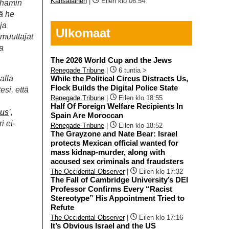
Kansalainen
|
Eilen klo 06:54
rhamin
lä he
 ja
Ulkomaat
muuttajat
a
The 2026 World Cup and the Jews
Renegade Tribune
|
6 tuntia >
alla
While the Political Circus Distracts Us,
Flock Builds the Digital Police State
esi, että
Renegade Tribune
|
Eilen klo 18:55
Half Of Foreign Welfare Recipients In
eus
’,
Spain Are Moroccan
i ei-
Renegade Tribune
|
Eilen klo 18:52
The Grayzone and Nate Bear: Israel
protects Mexican official wanted for
mass kidnap-murder, along with
accused sex criminals and fraudsters
The Occidental Observer
|
Eilen klo 17:32
The Fall of Cambridge University’s DEI
Professor Confirms Every “Racist
Stereotype” His Appointment Tried to
Refute
The Occidental Observer
|
Eilen klo 17:16
It’s Obvious Israel and the US