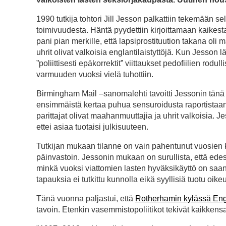
1990 tutkija tohtori Jill Jesson palkattiin tekemään s
toimivuudesta. Häntä pyydettiin kirjoittamaan kaikest
pani pian merkille, että lapsiprostituution takana oli
uhrit olivat valkoisia englantilaistyttöjä. Kun Jesson 
”poliittisesti epäkorrektit” viittaukset pedofiilien rodu
varmuuden vuoksi vielä tuhottiin.
Birmingham Mail –sanomalehti tavoitti Jessonin tänä v
ensimmäistä kertaa puhua sensuroidusta raportistaan jul
parittajat olivat maahanmuuttajia ja uhrit valkoisia. Je
ettei asiaa tuotaisi julkisuuteen.
Tutkijan mukaan tilanne on vain pahentunut vuosien k
päinvastoin. Jessonin mukaan on surullista, että edes
minkä vuoksi viattomien lasten hyväksikäyttö on saan
tapauksia ei tutkittu kunnolla eikä syyllisiä tuotu oik
Tänä vuonna paljastui, että
Rotherhamin kylässä En
tavoin. Etenkin vasemmistopoliitikot tekivät kaikkensa,