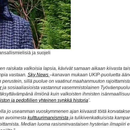
allismielisiä ja suojeli
ten raiskata valkoisia lapsia, kävivät samaan aikaan kiivasta tai
mpia vastaan.
Sky News
–kanavan mukaan UKIP-puoluetta ääne
sin perustein, sillä puolue on vaatinut maahanmuuton rajoittamist
r
ja sosiaaliasioista vastannut vasemmistolainen Työväenpuolue
väksyttävämpänä ilmiönä kuin valkoisten ihmisten isänmaallisuut
ton ja pedofiilien yhteinen synkkä historia
’.
ella jo useamman vuoskymmenen ajan kiivaasti töitä korvataks
taan avoimesta
kulttuurimarxismista
ja tulikivenkatkuisista kampa
ittamista. Median luoma rasisminvastaisen hysterian ilmapiiri e