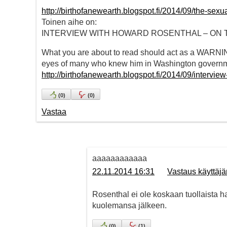
http://birthofanewearth.blogspot.fi/2014/09/the-sexu
Toinen aihe on:
INTERVIEW WITH HOWARD ROSENTHAL – ON 
What you are about to read should act as a WARNING
eyes of many who knew him in Washington governme
http://birthofanewearth.blogspot.fi/2014/09/intervie
(
0
)
(
0
)
Vastaa
aaaaaaaaaaaa
22.11.2014 16:31
Vastaus käyttäj
Rosenthal ei ole koskaan tuollaista 
kuolemansa jälkeen.
(
0
)
(
1
)