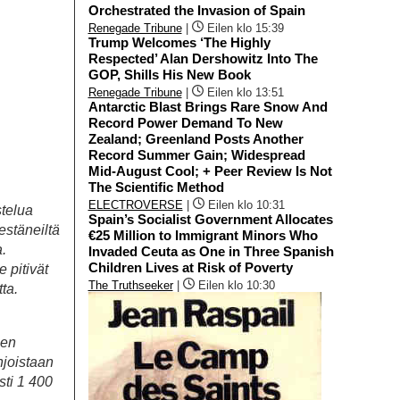
Orchestrated the Invasion of Spain
Renegade Tribune
|
Eilen klo 15:39
Trump Welcomes ‘The Highly
Respected’ Alan Dershowitz Into The
GOP, Shills His New Book
Renegade Tribune
|
Eilen klo 13:51
Antarctic Blast Brings Rare Snow And
Record Power Demand To New
Zealand; Greenland Posts Another
Record Summer Gain; Widespread
Mid-August Cool; + Peer Review Is Not
The Scientific Method
ELECTROVERSE
|
Eilen klo 10:31
stelua
Spain’s Socialist Government Allocates
stäneiltä
€25 Million to Immigrant Minors Who
a.
Invaded Ceuta as One in Three Spanish
Children Lives at Risk of Poverty
 pitivät
The Truthseeker
|
Eilen klo 10:30
ta.
een
njoistaan
sti 1 400