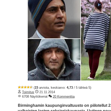
(
15
arviota, keskiarvo:
4,73
/ 5 tähteä 5)
Toimitus
21.11.2014
6708 Näyttökerrat
20 Kommenttia
Birminghamin kaupunginvaltuusto on piilotellut 
valkoisten lasten seksiorjakaupasta. Uutinen nous