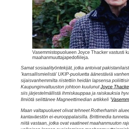
Vasemmistopuolueen Joyce Thacker vastusti kans
maahanmuuttajapedofiileja.
Samat sosiaalityöntekijät, jotka antoivat pakistanilais
’kansallismielistä’ UKIP-puoluetta äänestäviä vanhe
sijaisvanhemmilta riistettiin heidän lapsensa poliitti
Kaupunginvaltuuston johtoon kuulunut
Joyce Thacke
siis järjestelmällistä ihmiskauppaa ja raiskauksia hy
Ilmiötä selittänee Magneettimedian artikkeli ’
Vasemmis
Maan valtapuolueet olivat tehneet Rotherhamin alue
kantaväestön ei-eurooppalaisilla. Brittimedia tunne
niitä vastaan, jotka ovat vaatineet maahanmuuton rajo