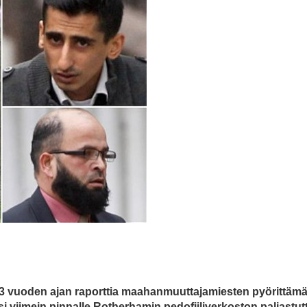
23 vuoden ajan raporttia maahanmuuttajamiesten pyörittäm
i viimein pinnalle Rotherhamin pedofiiliverkoston paljastut