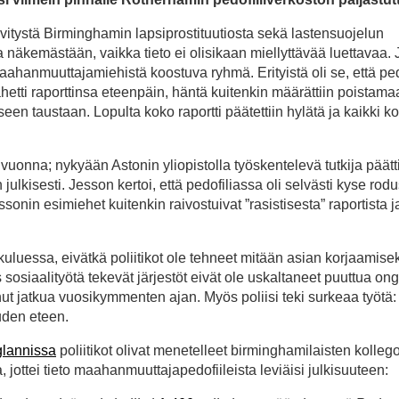
elvitystä Birminghamin lapsiprostituutiosta sekä lastensuojelun
a näkemästään, vaikka tieto ei olisikaan miellyttävää luettavaa.
 maahanmuuttajamiehistä koostuva ryhmä. Erityistä oli se, että ped
lähetti raporttinsa eteenpäin, häntä kuitenkin määrättiin poistama
lliseen taustaan. Lopulta koko raportti päätettiin hylätä ja kaikki k
uonna; nykyään Astonin yliopistolla työskentelevä tutkija päätt
kisesti. Jesson kertoi, että pedofiliassa oli selvästi kyse rodus
ssonin esimiehet kuitenkin raivostuivat ”rasistisesta” raportista j
uluessa, eivätkä poliitikot ole tehneet mitään asian korjaamisek
 sosiaalityötä tekevät järjestöt eivät ole uskaltaneet puuttua o
ut jatkua vuosikymmenten ajan. Myös poliisi teki surkeaa työtä:
euden eteen.
glannissa
poliitikot olivat menetelleet birminghamilaisten kolle
 jottei tieto maahanmuuttajapedofiileista leviäisi julkisuuteen: