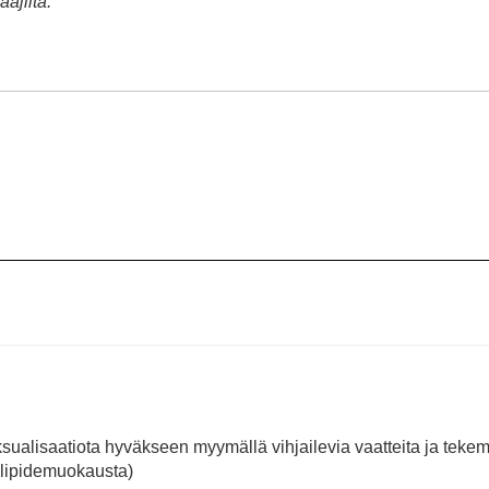
ajilta.
”
eksualisaatiota hyväkseen myymällä vihjailevia vaatteita ja tekem
elipidemuokausta)