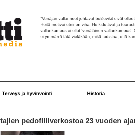
”Venäjän vallanneet johtavat bolševikit eivät olleet 
Heitä motivoi etninen viha. He kiduttivat ja teuras
vallankumous ei ollut 'venäläinen vallankumous'. 
ei ymmärrä tätä vieläkään, mikä todistaa, että k
Terveys ja hyvinvointi
Historia
tajien pedofiiliverkostoa 23 vuoden aja