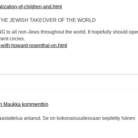
alization-of-children-and.html
THE JEWISH TAKEOVER OF THE WORLD
 to all non-Jews throughout the world. It hopefully should ope
nt circles.
w-with-howard-rosenthal-on.html
än Maukka kommenttiin
haastattelua antanut. Se on kokonaisuudessaan sepitetty hänen