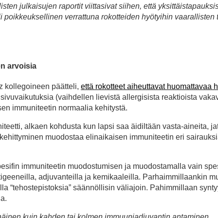
ten julkaisujen raportit viittasivat siihen, että yksittäistapauksi
 oli poikkeuksellinen verrattuna rokotteiden hyötyihin vaarallisten 
en arvoisia
cz kollegoineen päätteli,
että rokotteet aiheuttavat huomattavaa h
 sivuvaikutuksia (vaihdellen lievistä allergisista reaktioista vak
sen immuniteetin normaalia kehitystä.
eetti, alkaen kohdusta kun lapsi saa äidiltään vasta-aineita, j
kehittyminen muodostaa elinaikaisen immuniteetin eri sairauks
spesifin immuniteetin muodostumisen ja muodostamalla vain spes
geeneilla, adjuvanteilla ja kemikaaleilla. Parhaimmillaankin 
lla “tehostepistoksia” säännöllisin väliajoin. Pahimmillaan synt
ia.
 vähäinen kuin kahden tai kolmen immuuniadjuvantin antaminen