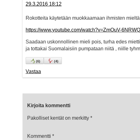
29.3.2016 18:12
Rokotteita käytetään muokkaamaan ihmisten mieltä
https://www.youtube.com/watch?v=ZmOuV-6NRW
Saadaan uskonnollinen mieli pois, turha edes miettiä
ja tottakai Suomalaisiin pumpataan niitä , niille tyh
(
6
)
(
4
)
Vastaa
Kirjoita kommentti
Pakolliset kentät on merkitty
*
Kommentti
*