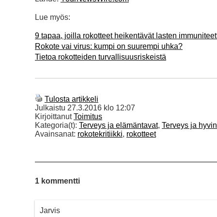
Lue myös:
9 tapaa, joilla rokotteet heikentävät lasten immuniteet
Rokote vai virus: kumpi on suurempi uhka?
Tietoa rokotteiden turvallisuusriskeistä
Tulosta artikkeli
Julkaistu
27.3.2016 klo 12:07
Kirjoittanut
Toimitus
Kategoria(t):
Terveys ja elämäntavat
,
Terveys ja hyvin
Avainsanat:
rokotekritiikki
,
rokotteet
1 kommentti
Jarvis