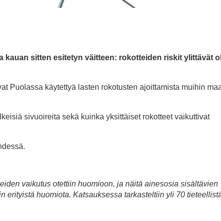
auan sitten esitetyn väitteen: rokotteiden riskit ylittävät o
livat Puolassa käytettyä lasten rokotusten ajoittamista muihin m
isiä sivuoireita sekä kuinka yksittäiset rokotteet vaikuttivat
ehdessä.
eiden vaikutus otettiin huomioon, ja näitä ainesosia sisältävien
iin erityistä huomiota. Katsauksessa tarkasteltiin yli 70 tieteellist
.