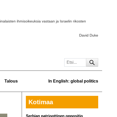
iinalaisten ihmisoikeuksia vastaan ja Israelin rikosten
David Duke
Talous
In English: global politics
Kotimaa
Serbian patrioottinen oppositio