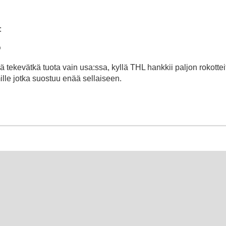
:
Q
 tekevätkä tuota vain usa:ssa, kyllä THL hankkii paljon rokotteit
mille jotka suostuu enää sellaiseen.