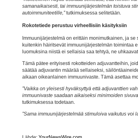
samanaikaisesti, tai immuunijärjestelmän toistuva sti
autoimmuniteetille,”
tutkimuksessa selitetään.
Rokotetiede perustuu virheellisiin käsityksiin
Immuunijärjestelmä on erittäin monimutkainen, ja se 
kuitenkin häiritsevät immuunijärjestelmän toimintaa er
luomuksina niistä ei sellaisia saa tehtyä, ne uhkaavat
Tämä pätee erityisesti rokotteiden adjuvantteihin, 
säätää adjuvantin määrää sellaiseksi, säilöntäaineide
aikaan oikeanlainen immuunivaste. Tämä asettaa monet
”Vaikka on yleisesti hyväksyttyä että adjuvanttien vahv
immuunivaste saadaan aikaiseksi minimoiden sivuva
tutkimuksessa todetaan.
”Sama immuunijärjestelmää stimuloiva vaikutus voi lau
Lähde:
YourNewsWire.com