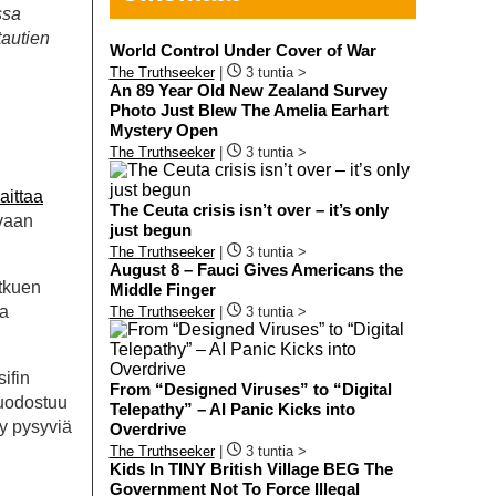
ssa
tautien
World Control Under Cover of War
The Truthseeker
|
3 tuntia >
An 89 Year Old New Zealand Survey
Photo Just Blew The Amelia Earhart
Mystery Open
The Truthseeker
|
3 tuntia >
aittaa
The Ceuta crisis isn’t over – it’s only
avaan
just begun
The Truthseeker
|
3 tuntia >
August 8 – Fauci Gives Americans the
atkuen
Middle Finger
ia
The Truthseeker
|
3 tuntia >
ifin
From “Designed Viruses” to “Digital
muodostuu
Telepathy” – AI Panic Kicks into
yy pysyviä
Overdrive
The Truthseeker
|
3 tuntia >
Kids In TINY British Village BEG The
Government Not To Force Illegal