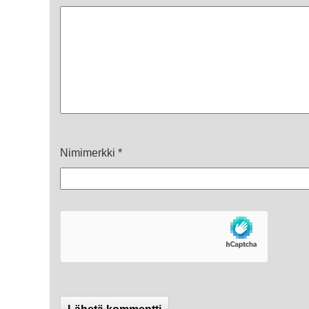
Nimimerkki
*