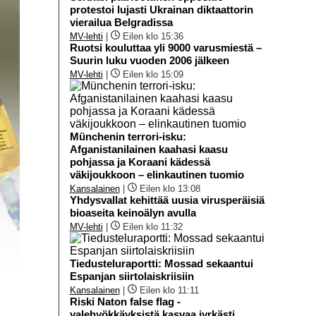
protestoi lujasti Ukrainan diktaattorin
vierailua Belgradissa
MV-lehti
|
Eilen klo 15:36
Ruotsi kouluttaa yli 9000 varusmiestä –
Suurin luku vuoden 2006 jälkeen
MV-lehti
|
Eilen klo 15:09
Münchenin terrori-isku:
Afganistanilainen kaahasi kaasu
pohjassa ja Koraani kädessä
väkijoukkoon – elinkautinen tuomio
Kansalainen
|
Eilen klo 13:08
Yhdysvallat kehittää uusia virusperäisiä
bioaseita keinoälyn avulla
MV-lehti
|
Eilen klo 11:32
Tiedusteluraportti: Mossad sekaantui
Espanjan siirtolaiskriisiin
Kansalainen
|
Eilen klo 11:11
Riski Naton false flag -
valehyökkäyksistä kasvaa jyrkästi