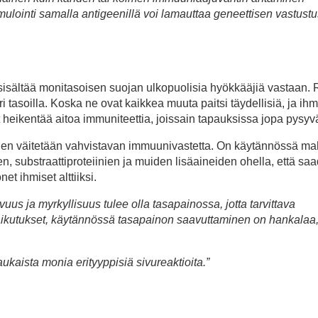
mulointi samalla antigeenillä voi lamauttaa geneettisen vastust
sisältää monitasoisen suojan ulkopuolisia hyökkääjiä vastaan. 
i tasoilla. Koska ne ovat kaikkea muuta paitsi täydellisiä, ja ihm
 heikentää aitoa immuniteettia, joissain tapauksissa jopa pysyvä
joiden väitetään vahvistavan immuunivastetta. On käytännössä m
n, substraattiproteiinien ja muiden lisäaineiden ohella, että sa
 ihmiset alttiiksi.
uus ja myrkyllisuus tulee olla tasapainossa, jotta tarvittava
ikutukset, käytännössä tasapainon saavuttaminen on hankalaa,
kaista monia erityyppisiä sivureaktioita.”