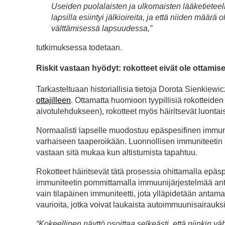
Useiden puolalaisten ja ulkomaisten lääketieteellis
lapsilla esiintyi jälkioireita, ja että niiden määrä
välttämisessä lapsuudessa,”
tutkimuksessa todetaan.
Riskit vastaan hyödyt: rokotteet eivät ole ottamis
Tarkasteltuaan historiallisia tietoja Dorota Sienkiewi
ottajilleen
. Ottamatta huomioon tyypillisiä rokotteiden
aivotulehdukseen), rokotteet myös häiritsevät luontai
Normaalisti lapselle muodostuu epäspesifinen immunit
varhaiseen taaperoikään. Luonnollisen immuniteetin 
vastaan sitä mukaa kun altistumista tapahtuu.
Rokotteet häiritsevät tätä prosessia ohittamalla epä
immuniteetin pommittamalla immuunijärjestelmää anti
vain tilapäinen immuniteetti, jota ylläpidetään antama
vaurioita, jotka voivat laukaista autoimmuunisairauks
“Kokeellinen näyttö osoittaa selkeästi, että niinkin