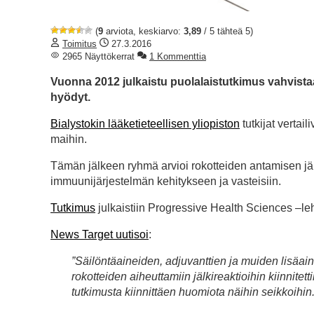
(
9
arviota, keskiarvo:
3,89
/ 5 tähteä 5)
Toimitus
27.3.2016
2965 Näyttökerrat
1 Kommenttia
Vuonna 2012 julkaistu puolalaistutkimus vahvistaa k
hyödyt.
Bialystokin lääketieteellisen yliopiston
tutkijat vertai
maihin.
Tämän jälkeen ryhmä arvioi rokotteiden antamisen jälke
immuunijärjestelmän kehitykseen ja vasteisiin.
Tutkimus
julkaistiin Progressive Health Sciences –l
News Target uutisoi
:
”Säilöntäaineiden, adjuvanttien ja muiden lisäain
rokotteiden aiheuttamiin jälkireaktioihin kiinnitett
tutkimusta kiinnittäen huomiota näihin seikkoihin