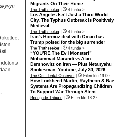
Migrants On Their Home
uskyvyn
The Truthseeker
|
4 tuntia >
Los Angeles Isn’t Just a Third World
City. The Typhus Outbreak Is Positively
Medieval.
The Truthseeker
|
4 tuntia >
Iran’s Hormuz deal with Oman has
Rokotteet
Trump poised for the big surrender
isten
The Truthseeker
|
4 tuntia >
sti.
“YOU’RE The Evil Monster!”
Mohammad Marandi vs Alan
ahdotonta
Dershowitz on Iran — Plus Netanyahu
Spokesman. Youtube, July 30, 2026.
adaan
The Occidental Observer
|
Eilen klo 19:00
How Lockheed Martin, Raytheon & Bae
Systems Are Propagandizing Children
To Support War Through Stem
”
Renegade Tribune
|
Eilen klo 18:27