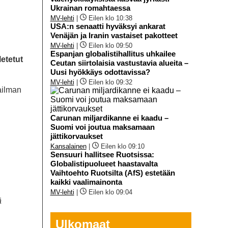
Ukrainan romahtaessa
MV-lehti
|
Eilen klo 10:38
USA:n senaatti hyväksyi ankarat
Venäjän ja Iranin vastaiset pakotteet
MV-lehti
|
Eilen klo 09:50
Espanjan globalistihallitus uhkailee
letetut
Ceutan siirtolaisia vastustavia alueita –
Uusi hyökkäys odottavissa?
MV-lehti
|
Eilen klo 09:32
aailman
Carunan miljardikanne ei kaadu –
Suomi voi joutua maksamaan
jättikorvaukset
Kansalainen
|
Eilen klo 09:10
Sensuuri hallitsee Ruotsissa:
Globalistipuolueet haastavalta
Vaihtoehto Ruotsilta (AfS) estetään
kaikki vaalimainonta
MV-lehti
|
Eilen klo 09:04
ä
Ulkomaat