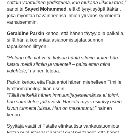
erittäin vaarallinen yhdistelmä, kun mukana liikkuu raha,”
sanoi tri
Sayed Mohammed
, eläköitynyt syöpälääkäri,
joka myöntää havainneensa ilmiön yli vuosikymmentä
varhaisemmin.
Geraldine Parkin
kertoo, että hänen täytyy olla paikalla,
sillä hän aikoo antaa asianomistajalausunnon
tapaukseen liittyen.
“Haluan olla vahva ja katsoa häntä silmiin, kuten hän
katsoi meitä silmiin ja valehteli – paitsi etten minä
valehtele,”
nainen toteaa.
Parkin kertoo, että Fata antoi hänen miehelleen Timille
lymfoomahoitoja liian usein.
“Tällä hetkellä hänen immuunijärjestelmänsä ei toimi,
hän sairastelee jatkuvasti. Hänellä myös esiintyy usein
kivun tunnetta luissa. Hän on masentunut,”
nainen
kertoo.
Syyttäjä vaatii tri Fatalle elinkautista vankeustuomiota.
Fatan puolustusasianajajat ovat pyytäneet, että hänet