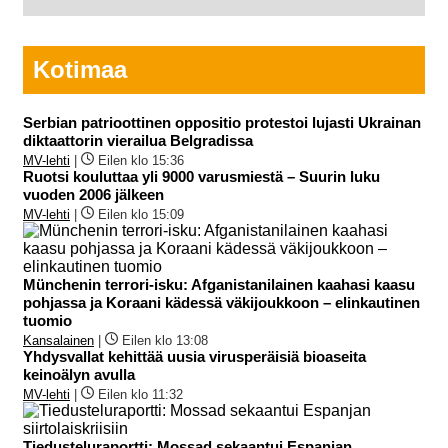
Kotimaa
Serbian patrioottinen oppositio protestoi lujasti Ukrainan
diktaattorin vierailua Belgradissa
MV-lehti
|
Eilen klo 15:36
Ruotsi kouluttaa yli 9000 varusmiestä – Suurin luku
vuoden 2006 jälkeen
MV-lehti
|
Eilen klo 15:09
Münchenin terrori-isku: Afganistanilainen kaahasi kaasu
pohjassa ja Koraani kädessä väkijoukkoon – elinkautinen
tuomio
Kansalainen
|
Eilen klo 13:08
Yhdysvallat kehittää uusia virusperäisiä bioaseita
keinoälyn avulla
MV-lehti
|
Eilen klo 11:32
Tiedusteluraportti: Mossad sekaantui Espanjan