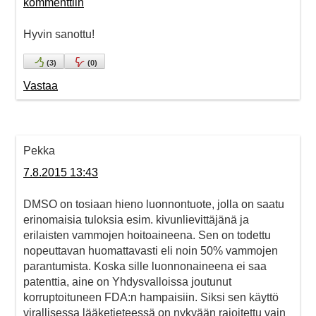
kommenttiin
Hyvin sanottu!
(
3
)
(
0
)
Vastaa
Pekka
7.8.2015 13:43
DMSO on tosiaan hieno luonnontuote, jolla on saatu
erinomaisia tuloksia esim. kivunlievittäjänä ja
erilaisten vammojen hoitoaineena. Sen on todettu
nopeuttavan huomattavasti eli noin 50% vammojen
parantumista. Koska sille luonnonaineena ei saa
patenttia, aine on Yhdysvalloissa joutunut
korruptoituneen FDA:n hampaisiin. Siksi sen käyttö
virallisessa lääketieteessä on nykyään rajoitettu vain