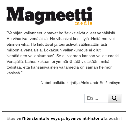
”Venäjän vallanneet johtavat bolševikit eivät olleet venäläisiä.
He vihasivat venäläisiä. He vihasivat kristittyjä. Heitä motivoi
etninen viha. He kiduttivat ja teurastivat säälimättömästi
miljoonia venäläisiä. Lokakuun vallankumous ei ollut
'venäläinen vallankumous'. Se oli vieraan kansan valloitusretki
Venäjällä. Lähes kukaan ei ymmärrä tätä vieläkään, mikä
todistaa, että kansainvälinen valtamedia on saman heimon
käsissä.”
Nobel-palkittu kirjailija Aleksandr Solženitsyn.
Etusivu
Yhteiskunta
Terveys ja hyvinvointi
Historia
Talous
In Eng