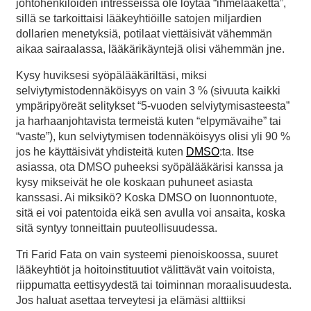
johtohenkilöiden intresseissä ole löytää “ihmelääkettä”,
sillä se tarkoittaisi lääkeyhtiöille satojen miljardien
dollarien menetyksiä, potilaat viettäisivät vähemmän
aikaa sairaalassa, lääkärikäyntejä olisi vähemmän jne.
Kysy huviksesi syöpälääkäriltäsi, miksi
selviytymistodennäköisyys on vain 3 % (sivuuta kaikki
ympäripyöreät selitykset “5-vuoden selviytymisasteesta”
ja harhaanjohtavista termeistä kuten “elpymävaihe” tai
“vaste”), kun selviytymisen todennäköisyys olisi yli 90 %
jos he käyttäisivät yhdisteitä kuten
DMSO
:ta. Itse
asiassa, ota DMSO puheeksi syöpälääkärisi kanssa ja
kysy mikseivät he ole koskaan puhuneet asiasta
kanssasi. Ai miksikö? Koska DMSO on luonnontuote,
sitä ei voi patentoida eikä sen avulla voi ansaita, koska
sitä syntyy tonneittain puuteollisuudessa.
Tri Farid Fata on vain systeemi pienoiskoossa, suuret
lääkeyhtiöt ja hoitoinstituutiot välittävät vain voitoista,
riippumatta eettisyydestä tai toiminnan moraalisuudesta.
Jos haluat asettaa terveytesi ja elämäsi alttiiksi