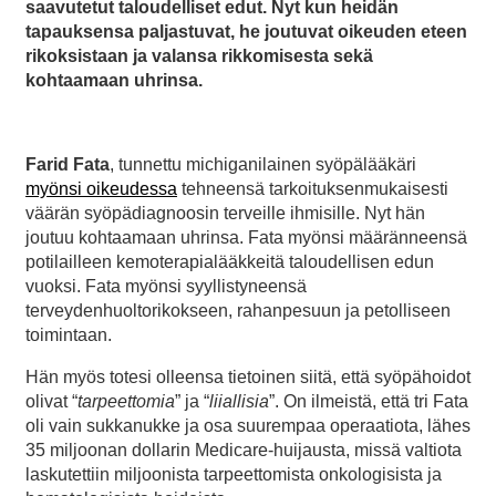
saavutetut taloudelliset edut. Nyt kun heidän
tapauksensa paljastuvat, he joutuvat oikeuden eteen
rikoksistaan ja valansa rikkomisesta sekä
kohtaamaan uhrinsa.
Farid Fata
, tunnettu michiganilainen syöpälääkäri
myönsi oikeudessa
tehneensä tarkoituksenmukaisesti
väärän syöpädiagnoosin terveille ihmisille. Nyt hän
joutuu kohtaamaan uhrinsa. Fata myönsi määränneensä
potilailleen kemoterapialääkkeitä taloudellisen edun
vuoksi. Fata myönsi syyllistyneensä
terveydenhuoltorikokseen, rahanpesuun ja petolliseen
toimintaan.
Hän myös totesi olleensa tietoinen siitä, että syöpähoidot
olivat “
tarpeettomia
” ja “
liiallisia
”. On ilmeistä, että tri Fata
oli vain sukkanukke ja osa suurempaa operaatiota, lähes
35 miljoonan dollarin Medicare-huijausta, missä valtiota
laskutettiin miljoonista tarpeettomista onkologisista ja