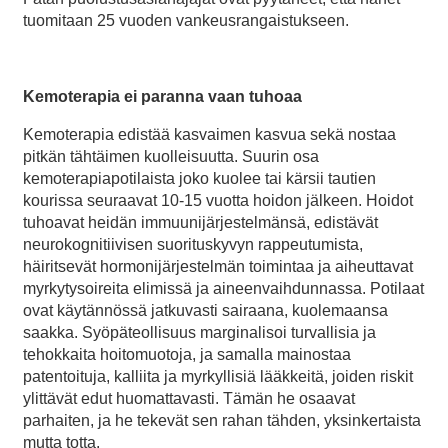
tuomitaan 25 vuoden vankeusrangaistukseen.
Kemoterapia ei paranna vaan tuhoaa
Kemoterapia edistää kasvaimen kasvua sekä nostaa
pitkän tähtäimen kuolleisuutta. Suurin osa
kemoterapiapotilaista joko kuolee tai kärsii tautien
kourissa seuraavat 10-15 vuotta hoidon jälkeen. Hoidot
tuhoavat heidän immuunijärjestelmänsä, edistävät
neurokognitiivisen suorituskyvyn rappeutumista,
häiritsevät hormonijärjestelmän toimintaa ja aiheuttavat
myrkytysoireita elimissä ja aineenvaihdunnassa. Potilaat
ovat käytännössä jatkuvasti sairaana, kuolemaansa
saakka. Syöpäteollisuus marginalisoi turvallisia ja
tehokkaita hoitomuotoja, ja samalla mainostaa
patentoituja, kalliita ja myrkyllisiä lääkkeitä, joiden riskit
ylittävät edut huomattavasti. Tämän he osaavat
parhaiten, ja he tekevät sen rahan tähden, yksinkertaista
mutta totta.