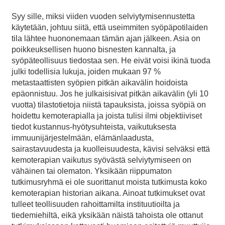
Syy sille, miksi viiden vuoden selviytymisennustetta
käytetään, johtuu siitä, että useimmiten syöpäpotilaiden
tila lähtee huononemaan tämän ajan jälkeen. Asia on
poikkeuksellisen huono bisnesten kannalta, ja
syöpäteollisuus tiedostaa sen. He eivät voisi ikinä tuoda
julki todellisia lukuja, joiden mukaan 97 %
metastaattisten syöpien pitkän aikavälin hoidoista
epäonnistuu. Jos he julkaisisivat pitkän aikavälin (yli 10
vuotta) tilastotietoja niistä tapauksista, joissa syöpiä on
hoidettu kemoterapialla ja joista tulisi ilmi objektiiviset
tiedot kustannus-hyötysuhteista, vaikutuksesta
immuunijärjestelmään, elämänlaadusta,
sairastavuudesta ja kuolleisuudesta, kävisi selväksi että
kemoterapian vaikutus syövästä selviytymiseen on
vähäinen tai olematon. Yksikään riippumaton
tutkimusryhmä ei ole suorittanut moista tutkimusta koko
kemoterapian historian aikana. Ainoat tutkimukset ovat
tulleet teollisuuden rahoittamilta instituutioilta ja
tiedemiehiltä, eikä yksikään näistä tahoista ole ottanut