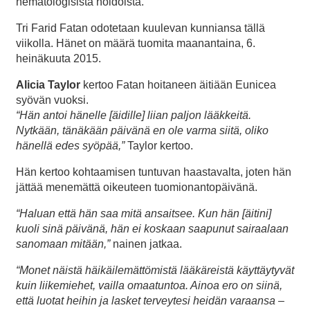
hematologisista hoidoista.
Tri Farid Fatan odotetaan kuulevan kunniansa tällä
viikolla. Hänet on määrä tuomita maanantaina, 6.
heinäkuuta 2015.
Alicia Taylor
kertoo Fatan hoitaneen äitiään Eunicea
syövän vuoksi.
“Hän antoi hänelle [äidille] liian paljon lääkkeitä.
Nytkään, tänäkään päivänä en ole varma siitä, oliko
hänellä edes syöpää,”
Taylor kertoo.
Hän kertoo kohtaamisen tuntuvan haastavalta, joten hän
jättää menemättä oikeuteen tuomionantopäivänä.
“Haluan että hän saa mitä ansaitsee. Kun hän [äitini]
kuoli sinä päivänä, hän ei koskaan saapunut sairaalaan
sanomaan mitään,”
nainen jatkaa.
“Monet näistä häikäilemättömistä lääkäreistä käyttäytyvät
kuin liikemiehet, vailla omaatuntoa. Ainoa ero on siinä,
että luotat heihin ja lasket terveytesi heidän varaansa –