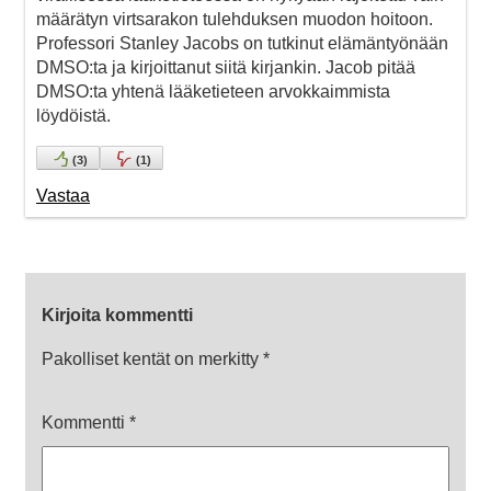
määrätyn virtsarakon tulehduksen muodon hoitoon.
Professori Stanley Jacobs on tutkinut elämäntyönään
DMSO:ta ja kirjoittanut siitä kirjankin. Jacob pitää
DMSO:ta yhtenä lääketieteen arvokkaimmista
löydöistä.
(
3
)
(
1
)
Vastaa
Kirjoita kommentti
Pakolliset kentät on merkitty
*
Kommentti
*