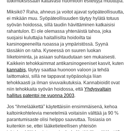
tutkimuksissaan kattavasti huomioon esitettyjä muuttujia.
Miksikö? Raha, ahneus ja voitot ajavat syöpäteollisuutta,
ei mikään muu. Syöpäteollisuuden täytyy hylätä totuus
syövän hoidossa, sillä taudin hävittäminen katkaisisi
rahantulon. Ei ole olemassa yhtenäistä tahoa, joka
suojaisi kuluttajia haitallisilta hoidoilta tai
karsinogeeneilta ruoassa ja ympäristössä. Syynä
tässäkin on raha. Kyseessä on suuren luokan
liiketoiminta, ja asiaan suhtaudutaan sen mukaisesti.
Kaikkein tehokkaimmat antikarsinogeeniset kasvit, kuten
kannabis
, täytyy saattaa huonoon valoon ja tehdä
laittomaksi, sillä ne tappavat syöpäsoluja liian
tehokkaasti ja ilman sivuvaikutuksia. Kannabioidit ovat
niin tehokkaita syövän hoidossa, että
Yhdysvaltain
hallitus patentoi ne vuonna 2003
.
Jos “ihmelääkettä” käytettäisiin ensimmäisenä, kehoa
kaltoinkohtelevia menetelmiä voitaisiin välttää ja 90 %
parantumisaste olisi helppo saavuttaa. Tosiasia on
kuitenkin se, ettei lääketieteellisen yhteisön