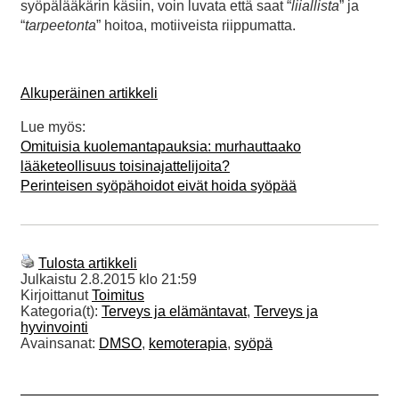
syöpälääkärin käsiin, voin luvata että saat “
liiallista
” ja
“
tarpeetonta
” hoitoa, motiiveista riippumatta.
Alkuperäinen artikkeli
Lue myös:
Omituisia kuolemantapauksia: murhauttaako
lääketeollisuus toisinajattelijoita?
Perinteisen syöpähoidot eivät hoida syöpää
Tulosta artikkeli
Julkaistu
2.8.2015 klo 21:59
Kirjoittanut
Toimitus
Kategoria(t):
Terveys ja elämäntavat
,
Terveys ja
hyvinvointi
Avainsanat:
DMSO
,
kemoterapia
,
syöpä