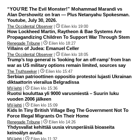
“YOU’RE The Evil Monster!” Mohammad Marandi vs
Alan Dershowitz on Iran — Plus Netanyahu Spokesman.
Youtube, July 30, 2026.
The Occidental Observer
|
Eilen klo 19:00
How Lockheed Martin, Raytheon & Bae Systems Are
Propagandizing Children To Support War Through Stem
Renegade Tribune
|
Eilen klo 18:27
Villains of Judea: Emanuel Celler
The Occidental Observer
|
Eilen klo 18:05
Trump’s top general is ‘looking for an off-ramp’ from Iran
war as US military options remain limited, sources say
The Truthseeker
|
Eilen klo 15:47
Serbian patrioottinen oppositio protestoi lujasti Ukrainan
diktaattorin vierailua Belgradissa
MV-lehti
|
Eilen klo 15:36
Ruotsi kouluttaa yli 9000 varusmiestä – Suurin luku
vuoden 2006 jälkeen
MV-lehti
|
Eilen klo 15:09
Kids In Tiny British Village Beg The Government Not To
Force Illegal Migrants On Their Home
Renegade Tribune
|
Eilen klo 14:26
Yhdysvallat kehittää uusia virusperäisiä bioaseita
keinoälyn avulla
MV-lehti
|
Eilen klo 11:32