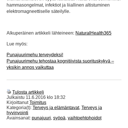
hammasongelmat, infektiot ja liiallinen altistuminen
elektromagneettiselle säteilylle.
Alkuperäinen artikkeli lähteineen:
NaturalHealth365
Lue myös:
Punajuurimehu terveydeksi!
Punajuurimehu tehostaa kognitiivista suorituskykyä –
yksikin annos vaikuttaa
Tulosta artikkeli
Julkaistu
11.6.2016 klo 18:32
Kirjoittanut
Toimitus
Kategoria(t):
Terveys ja elämäntavat
,
Terveys ja
hyvinvointi
Avainsanat:
punajuuri
,
syöpä
,
vaihtoehtohoidot