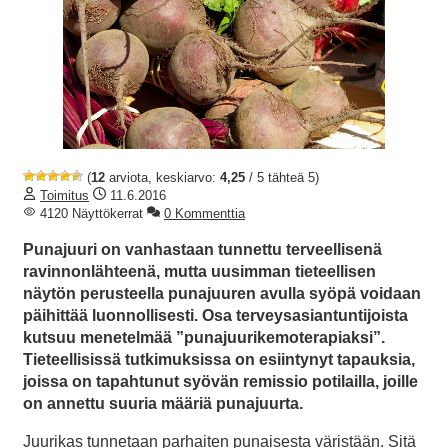
(
12
arviota, keskiarvo:
4,25
/ 5 tähteä 5)
Toimitus
11.6.2016
4120 Näyttökerrat
0 Kommenttia
Punajuuri on vanhastaan tunnettu terveellisenä
ravinnonlähteenä, mutta uusimman tieteellisen
näytön perusteella punajuuren avulla syöpä voidaan
päihittää luonnollisesti. Osa terveysasiantuntijoista
kutsuu menetelmää ”punajuurikemoterapiaksi”.
Tieteellisissä tutkimuksissa on esiintynyt tapauksia,
joissa on tapahtunut syövän remissio potilailla, joille
on annettu suuria määriä punajuurta.
Juurikas tunnetaan parhaiten punaisesta väristään. Sitä