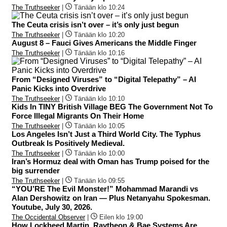
The Truthseeker
|
Tänään klo 10:24
The Ceuta crisis isn’t over – it’s only just begun
The Truthseeker
|
Tänään klo 10:20
August 8 – Fauci Gives Americans the Middle Finger
The Truthseeker
|
Tänään klo 10:16
From “Designed Viruses” to “Digital Telepathy” – AI
Panic Kicks into Overdrive
The Truthseeker
|
Tänään klo 10:10
Kids In TINY British Village BEG The Government Not To
Force Illegal Migrants On Their Home
The Truthseeker
|
Tänään klo 10:05
Los Angeles Isn’t Just a Third World City. The Typhus
Outbreak Is Positively Medieval.
The Truthseeker
|
Tänään klo 10:00
Iran’s Hormuz deal with Oman has Trump poised for the
big surrender
The Truthseeker
|
Tänään klo 09:55
“YOU’RE The Evil Monster!” Mohammad Marandi vs
Alan Dershowitz on Iran — Plus Netanyahu Spokesman.
Youtube, July 30, 2026.
The Occidental Observer
|
Eilen klo 19:00
How Lockheed Martin, Raytheon & Bae Systems Are