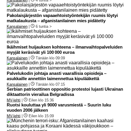
Kansalainen
|
4 tuntia >
Pakolaisjärjestön vapaaehtoistyöntekijän ruumis löytyi
matkalaukusta – afganistanilainen mies pidätetty
Kansalainen
|
6 tuntia >
Ikäihmiset huijauksen kohteena – ilmanvaihtopalveluiden
myyjät keräsivät yli 100 000 euroa
Kansalainen
|
Tänään klo 09:09
Palvelukodin johtaja anasti vaarallisia opioideja –
asukkaille annettiin laimennettua kipulääkettä
Kansalainen
|
Tänään klo 07:15
Serbian patrioottinen oppositio protestoi lujasti Ukrainan
diktaattorin vierailua Belgradissa
MV-lehti
|
Eilen klo 15:36
Ruotsi kouluttaa yli 9000 varusmiestä – Suurin luku
vuoden 2006 jälkeen
MV-lehti
|
Eilen klo 15:09