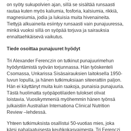
on syöty sukupolvien ajan, sillä se sisältää runsaasti
rautaa kuten myös kaliumia, fosforia, kalsiumia, rikkiä,
magnesiumia, jodia ja lukuisia muita hivenaineita.
Tiettyjä alkuaineita esiintyy runsaasti vain punajuuressa,
minkä vuoksi sillä on syöpää torjuva ja sairauksia
ennaltaehkäisevä vaikutus.
Tiede osoittaa punajuuret hyödyt
Tri Alexander Ferenczin on tutkinut punajuurimehun
hyödyntämistä syövän torjunnassa. Hän työskenteli
Csomassa, Unkarissa Sisäsairauksien laitoksella 1950-
luvun lopulla, ja hänen tutkimuksiaan siteerattiin paljon.
Hän ei käyttänyt muita kuin raakoja, punaisia punajuuria.
Tästä huolimatta syöpäpotilaiden tulokset olivat
loistavia. Vuosikymmeniä myöhemmin hänen työnsä
julkaistiin Australian Internationa Clinical Nutrition
Review –lehdessä.
Yhteen tutkimuksista osallistui 50-vuotias mies, joka
kärsi pahalaatuisesta keuhkokasvaimesta. Tri Ferenczi