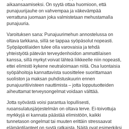
aikaansaamiseksi. On syytä ottaa huomioon, että
punajuurijauhe on vahvempaa ja väkevämpää
verrattuna juomaan joka valmistetaan mehustamalla
punajuuria.
Varoituksen sana: Punajuurimehun annostelussa on
oltava tarkkana, sillä se tappaa syöpäsolut nopeasti.
Syöpäpotilaiden tulee olla varovaisia ja tehdä
yhteistyötä pätevän terveydenhoidon ammattilaisen
kanssa, sillä myrkyt voivat lähteä liikkeelle niin nopeasti,
ettei elimistö kykene neutraloimaan niitä. Osa luontaisia
syöpähoitoja kannattavista suosittelee suorittamaan
suoliston ja maksan puhdistuskuurin ennen
punajuuritiivisteen nauttimista – jotta lopputuotteiden
aiheuttamat terveysongelmat voidaan välttää.
Jotta syövästä voisi parantua lopullisesti,
ruoansulatusjärjestelmän on oltava terve. Ei-toivottuja
myrkkyjä ei kannata päästää elimistöön, kaikki
tunnetason ongelmat tai muuten erittäin stressaavat
elämäntilanteet on syytä ratkaista. Näitä ovat esimerkiksi