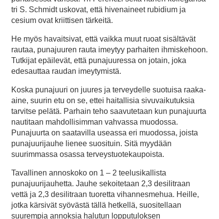
tri S. Schmidt uskovat, että hivenaineet rubidium ja
cesium ovat kriittisen tärkeitä.
He myös havaitsivat, että vaikka muut ruoat sisältävät
rautaa, punajuuren rauta imeytyy parhaiten ihmiskehoon.
Tutkijat epäilevät, että punajuuressa on jotain, joka
edesauttaa raudan imeytymistä.
Koska punajuuri on juures ja terveydelle suotuisa raaka-
aine, suurin etu on se, ettei haitallisia sivuvaikutuksia
tarvitse pelätä. Parhain teho saavutetaan kun punajuurta
nautitaan mahdollisimman vahvassa muodossa.
Punajuurta on saatavilla useassa eri muodossa, joista
punajuurijauhe lienee suosituin. Sitä myydään
suurimmassa osassa terveystuotekaupoista.
Tavallinen annoskoko on 1 – 2 teelusikallista
punajuurijauhetta. Jauhe sekoitetaan 2,3 desilitraan
vettä ja 2,3 desilitraan tuoretta vihannesmehua. Heille,
jotka kärsivät syövästä tällä hetkellä, suositellaan
suurempia annoksia halutun lopputuloksen