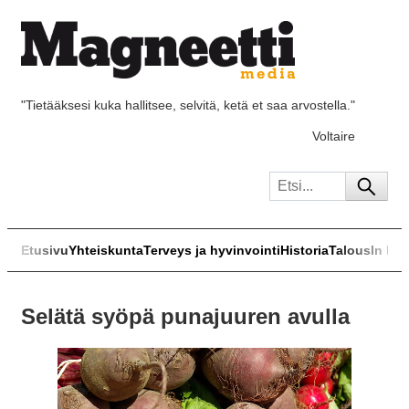
"Tietääksesi kuka hallitsee, selvitä, ketä et saa arvostella."
Voltaire
Etusivu
Yhteiskunta
Terveys ja hyvinvointi
Historia
Talous
In Eng
Selätä syöpä punajuuren avulla