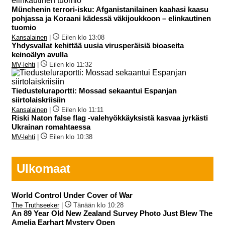
Münchenin terrori-isku: Afganistanilainen kaahasi kaasu
pohjassa ja Koraani kädessä väkijoukkoon – elinkautinen
tuomio
Kansalainen
|
Eilen klo 13:08
Yhdysvallat kehittää uusia virusperäisiä bioaseita
keinoälyn avulla
MV-lehti
|
Eilen klo 11:32
Tiedusteluraportti: Mossad sekaantui Espanjan
siirtolaiskriisiin
Kansalainen
|
Eilen klo 11:11
Riski Naton false flag -valehyökkäyksistä kasvaa jyrkästi
Ukrainan romahtaessa
MV-lehti
|
Eilen klo 10:38
Ulkomaat
World Control Under Cover of War
The Truthseeker
|
Tänään klo 10:28
An 89 Year Old New Zealand Survey Photo Just Blew The
Amelia Earhart Mystery Open