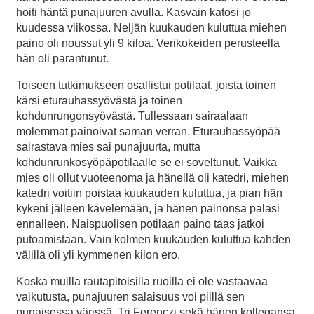
hoiti häntä punajuuren avulla. Kasvain katosi jo
kuudessa viikossa. Neljän kuukauden kuluttua miehen
paino oli noussut yli 9 kiloa. Verikokeiden perusteella
hän oli parantunut.
Toiseen tutkimukseen osallistui potilaat, joista toinen
kärsi eturauhassyövästä ja toinen
kohdunrungonsyövästä. Tullessaan sairaalaan
molemmat painoivat saman verran. Eturauhassyöpää
sairastava mies sai punajuurta, mutta
kohdunrunkosyöpäpotilaalle se ei soveltunut. Vaikka
mies oli ollut vuoteenoma ja hänellä oli katedri, miehen
katedri voitiin poistaa kuukauden kuluttua, ja pian hän
kykeni jälleen kävelemään, ja hänen painonsa palasi
ennalleen. Naispuolisen potilaan paino taas jatkoi
putoamistaan. Vain kolmen kuukauden kuluttua kahden
välillä oli yli kymmenen kilon ero.
Koska muilla rautapitoisilla ruoilla ei ole vastaavaa
vaikutusta, punajuuren salaisuus voi piillä sen
punaisessa värissä. Tri Ferenczi sekä hänen kollegansa