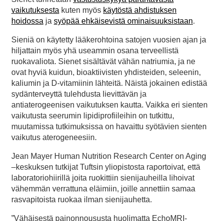
vaikutuksesta
kuten myös
käytöstä ahdistuksen
hoidossa
ja
syöpää ehkäisevistä ominaisuuksistaan
.
Sieniä on käytetty lääkerohtoina satojen vuosien ajan ja
hiljattain myös yhä useammin osana terveellistä
ruokavaliota. Sienet sisältävät vähän natriumia, ja ne
ovat hyviä kuidun, bioaktiivisten yhdisteiden, seleenin,
kaliumin ja D-vitamiinin lähteitä. Näistä jokainen edistää
sydänterveyttä tulehdusta lievittävän ja
antiaterogeenisen vaikutuksen kautta. Vaikka eri sienten
vaikutusta seerumin lipidiprofiileihin on tutkittu,
muutamissa tutkimuksissa on havaittu syötävien sienten
vaikutus aterogeneesiin.
Jean Mayer Human Nutrition Research Center on Aging
–keskuksen tutkijat Tuftsin yliopistosta raportoivat, että
laboratoriohiirillä joita ruokittiin sienijauheilla lihoivat
vähemmän verrattuna eläimiin, joille annettiin samaa
rasvapitoista ruokaa ilman sienijauhetta.
”Vähäisestä painonnoususta huolimatta EchoMRI-