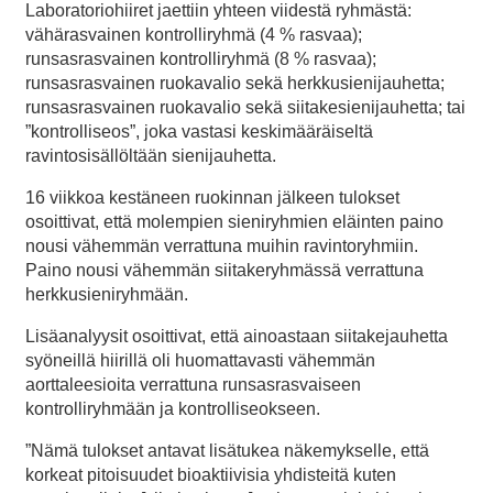
Laboratoriohiiret jaettiin yhteen viidestä ryhmästä:
vähärasvainen kontrolliryhmä (4 % rasvaa);
runsasrasvainen kontrolliryhmä (8 % rasvaa);
runsasrasvainen ruokavalio sekä herkkusienijauhetta;
runsasrasvainen ruokavalio sekä siitakesienijauhetta; tai
”kontrolliseos”, joka vastasi keskimääräiseltä
ravintosisällöltään sienijauhetta.
16 viikkoa kestäneen ruokinnan jälkeen tulokset
osoittivat, että molempien sieniryhmien eläinten paino
nousi vähemmän verrattuna muihin ravintoryhmiin.
Paino nousi vähemmän siitakeryhmässä verrattuna
herkkusieniryhmään.
Lisäanalyysit osoittivat, että ainoastaan siitakejauhetta
syöneillä hiirillä oli huomattavasti vähemmän
aorttaleesioita verrattuna runsasrasvaiseen
kontrolliryhmään ja kontrolliseokseen.
”Nämä tulokset antavat lisätukea näkemykselle, että
korkeat pitoisuudet bioaktiivisia yhdisteitä kuten