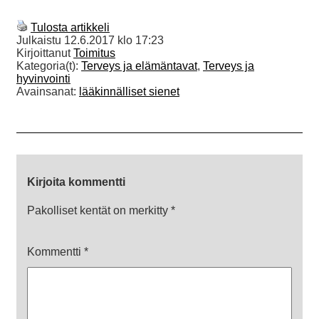
Tulosta artikkeli
Julkaistu
12.6.2017 klo 17:23
Kirjoittanut
Toimitus
Kategoria(t):
Terveys ja elämäntavat
,
Terveys ja
hyvinvointi
Avainsanat:
lääkinnälliset sienet
Kirjoita kommentti
Pakolliset kentät on merkitty
*
Kommentti
*