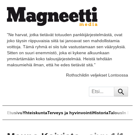
"Ne harvat, jotka tietävät totuuden pankkijärjestelmästä, ovat
joko täysin riippuvaisia siitä tai janoavat sen mahdollistamia
voittoja. Tämä ryhmä ei siis tule vastustamaan sen vääryyksiä.
Sitten on suuri enemmistö, joka ei kykene alkuunkaan
ymmärtämään koko talousjärjestelmää. Heistä tehdään
maksumiehiä ilman, että he edes tietävät sitä."
Rothschildin veljekset Lontoossa
Etusivu
Yhteiskunta
Terveys ja hyvinvointi
Historia
Talous
In Eng