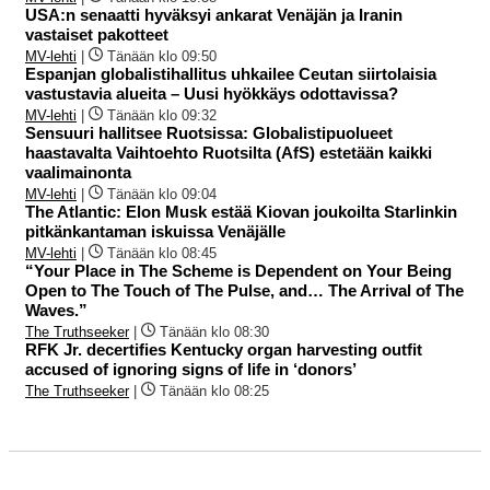
USA:n senaatti hyväksyi ankarat Venäjän ja Iranin
vastaiset pakotteet
MV-lehti
|
Tänään klo 09:50
Espanjan globalistihallitus uhkailee Ceutan siirtolaisia
vastustavia alueita – Uusi hyökkäys odottavissa?
MV-lehti
|
Tänään klo 09:32
Sensuuri hallitsee Ruotsissa: Globalistipuolueet
haastavalta Vaihtoehto Ruotsilta (AfS) estetään kaikki
vaalimainonta
MV-lehti
|
Tänään klo 09:04
The Atlantic: Elon Musk estää Kiovan joukoilta Starlinkin
pitkänkantaman iskuissa Venäjälle
MV-lehti
|
Tänään klo 08:45
“Your Place in The Scheme is Dependent on Your Being
Open to The Touch of The Pulse, and… The Arrival of The
Waves.”
The Truthseeker
|
Tänään klo 08:30
RFK Jr. decertifies Kentucky organ harvesting outfit
accused of ignoring signs of life in ‘donors’
The Truthseeker
|
Tänään klo 08:25