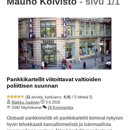
Mauno Koivisto
- sivu 1/1
Pankkikartellit viitoittavat valtioiden
poliittisen suunnan
(
11
arviota, keskiarvo:
4,91
/ 5 tähteä 5)
Markku Juutinen
3.6.2018
3340 Näyttökerrat
19 Kommenttia
Globaali pankkiirieliitti eli pankkikartellit toimivat nykyisin
hyvin tehokkaasti kansallismielistä ja isänmaallista