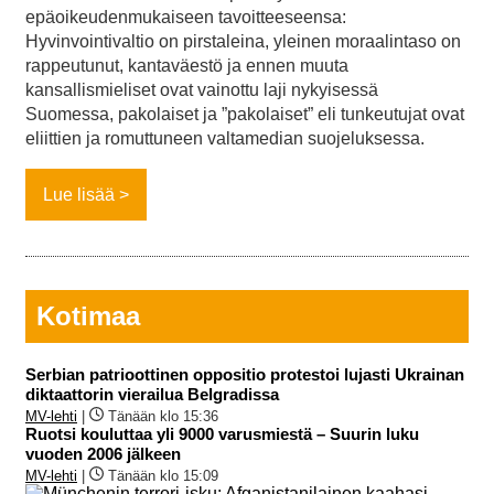
epäoikeudenmukaiseen tavoitteeseensa:
Hyvinvointivaltio on pirstaleina, yleinen moraalintaso on
rappeutunut, kantaväestö ja ennen muuta
kansallismieliset ovat vainottu laji nykyisessä
Suomessa, pakolaiset ja ”pakolaiset” eli tunkeutujat ovat
eliittien ja romuttuneen valtamedian suojeluksessa.
Lue lisää
Kotimaa
Serbian patrioottinen oppositio protestoi lujasti Ukrainan
diktaattorin vierailua Belgradissa
MV-lehti
|
Tänään klo 15:36
Ruotsi kouluttaa yli 9000 varusmiestä – Suurin luku
vuoden 2006 jälkeen
MV-lehti
|
Tänään klo 15:09