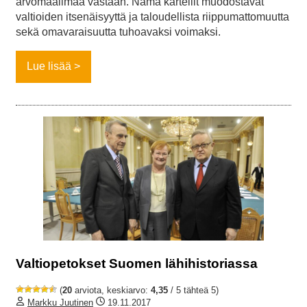
arvomaailmaa vastaan. Nämä kartellit muodostavat
valtioiden itsenäisyyttä ja taloudellista riippumattomuutta
sekä omavaraisuutta tuhoavaksi voimaksi.
Lue lisää
Valtiopetokset Suomen lähihistoriassa
(
20
arviota, keskiarvo:
4,35
/ 5 tähteä 5)
Markku Juutinen
19.11.2017