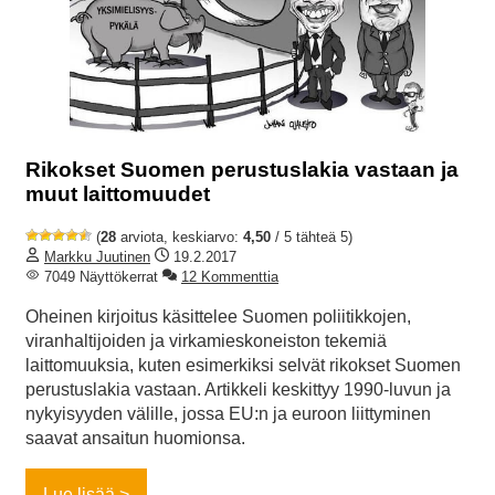
Rikokset Suomen perustuslakia vastaan ja
muut laittomuudet
(
28
arviota, keskiarvo:
4,50
/ 5 tähteä 5)
Markku Juutinen
19.2.2017
7049 Näyttökerrat
12 Kommenttia
Oheinen kirjoitus käsittelee Suomen poliitikkojen,
viranhaltijoiden ja virkamieskoneiston tekemiä
laittomuuksia, kuten esimerkiksi selvät rikokset Suomen
perustuslakia vastaan. Artikkeli keskittyy 1990-luvun ja
nykyisyyden välille, jossa EU:n ja euroon liittyminen
saavat ansaitun huomionsa.
Lue lisää