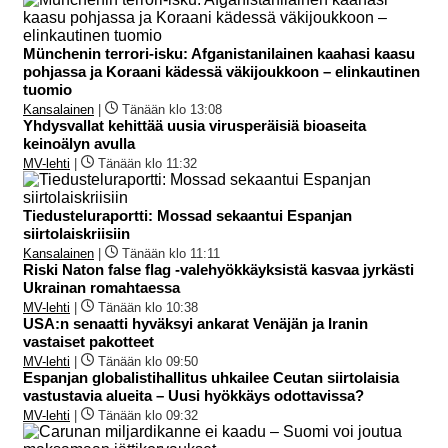
Münchenin terrori-isku: Afganistanilainen kaahasi kaasu
pohjassa ja Koraani kädessä väkijoukkoon – elinkautinen
tuomio
Kansalainen
|
Tänään klo 13:08
Yhdysvallat kehittää uusia virusperäisiä bioaseita
keinoälyn avulla
MV-lehti
|
Tänään klo 11:32
Tiedusteluraportti: Mossad sekaantui Espanjan
siirtolaiskriisiin
Kansalainen
|
Tänään klo 11:11
Riski Naton false flag -valehyökkäyksistä kasvaa jyrkästi
Ukrainan romahtaessa
MV-lehti
|
Tänään klo 10:38
USA:n senaatti hyväksyi ankarat Venäjän ja Iranin
vastaiset pakotteet
MV-lehti
|
Tänään klo 09:50
Espanjan globalistihallitus uhkailee Ceutan siirtolaisia
vastustavia alueita – Uusi hyökkäys odottavissa?
MV-lehti
|
Tänään klo 09:32