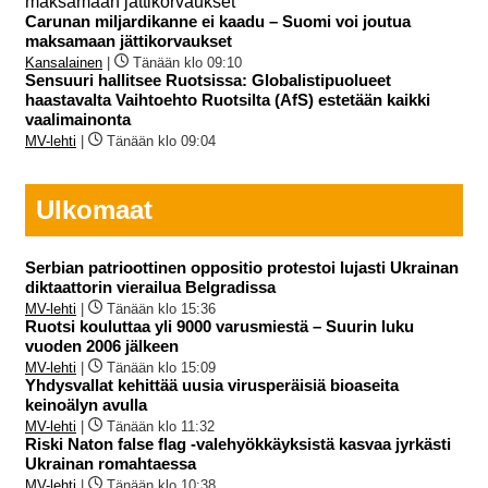
Carunan miljardikanne ei kaadu – Suomi voi joutua
maksamaan jättikorvaukset
Kansalainen
|
Tänään klo 09:10
Sensuuri hallitsee Ruotsissa: Globalistipuolueet
haastavalta Vaihtoehto Ruotsilta (AfS) estetään kaikki
vaalimainonta
MV-lehti
|
Tänään klo 09:04
Ulkomaat
Serbian patrioottinen oppositio protestoi lujasti Ukrainan
diktaattorin vierailua Belgradissa
MV-lehti
|
Tänään klo 15:36
Ruotsi kouluttaa yli 9000 varusmiestä – Suurin luku
vuoden 2006 jälkeen
MV-lehti
|
Tänään klo 15:09
Yhdysvallat kehittää uusia virusperäisiä bioaseita
keinoälyn avulla
MV-lehti
|
Tänään klo 11:32
Riski Naton false flag -valehyökkäyksistä kasvaa jyrkästi
Ukrainan romahtaessa
MV-lehti
|
Tänään klo 10:38