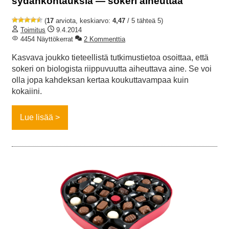
sydänkohtauksia — sokeri aiheuttaa
(
17
arviota, keskiarvo:
4,47
/ 5 tähteä 5)
Toimitus
9.4.2014
4454 Näyttökerrat
2 Kommenttia
Kasvava joukko tieteellistä tutkimustietoa osoittaa, että
sokeri on biologista riippuvuutta aiheuttava aine. Se voi
olla jopa kahdeksan kertaa koukuttavampaa kuin
kokaiini.
Lue lisää