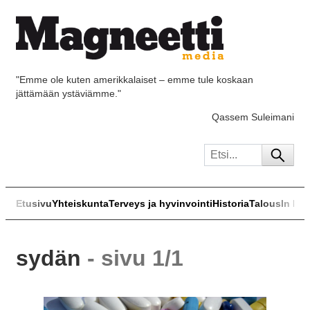
"Emme ole kuten amerikkalaiset – emme tule koskaan
jättämään ystäviämme."
Qassem Suleimani
Etusivu
Yhteiskunta
Terveys ja hyvinvointi
Historia
Talous
In Eng
sydän
- sivu 1/1