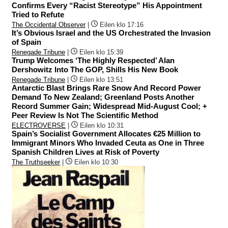
Confirms Every “Racist Stereotype” His Appointment
Tried to Refute
The Occidental Observer
|
Eilen klo 17:16
It’s Obvious Israel and the US Orchestrated the Invasion
of Spain
Renegade Tribune
|
Eilen klo 15:39
Trump Welcomes ‘The Highly Respected’ Alan
Dershowitz Into The GOP, Shills His New Book
Renegade Tribune
|
Eilen klo 13:51
Antarctic Blast Brings Rare Snow And Record Power
Demand To New Zealand; Greenland Posts Another
Record Summer Gain; Widespread Mid-August Cool; +
Peer Review Is Not The Scientific Method
ELECTROVERSE
|
Eilen klo 10:31
Spain’s Socialist Government Allocates €25 Million to
Immigrant Minors Who Invaded Ceuta as One in Three
Spanish Children Lives at Risk of Poverty
The Truthseeker
|
Eilen klo 10:30