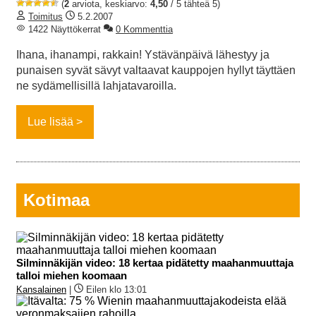
(
2
arviota, keskiarvo:
4,50
/ 5 tähteä 5)
Toimitus
5.2.2007
1422 Näyttökerrat
0 Kommenttia
Ihana, ihanampi, rakkain! Ystävänpäivä lähestyy ja
punaisen syvät sävyt valtaavat kauppojen hyllyt täyttäen
ne sydämellisillä lahjatavaroilla.
Lue lisää
Kotimaa
Silminnäkijän video: 18 kertaa pidätetty maahanmuuttaja
talloi miehen koomaan
Kansalainen
|
Eilen klo 13:01