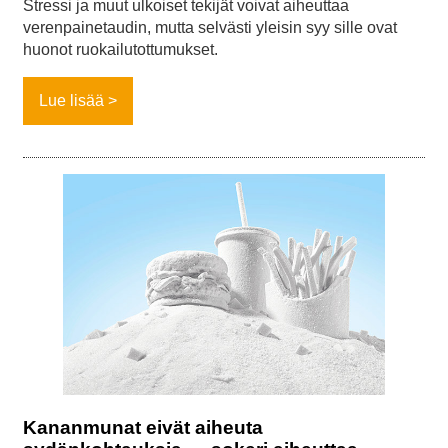
Stressi ja muut ulkoiset tekijät voivat aiheuttaa
verenpainetaudin, mutta selvästi yleisin syy sille ovat
huonot ruokailutottumukset.
Lue lisää
Kananmunat eivät aiheuta