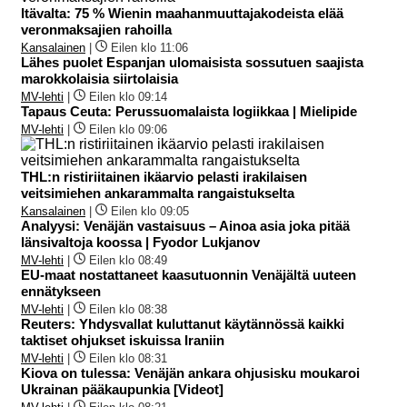
Itävalta: 75 % Wienin maahanmuuttajakodeista elää
veronmaksajien rahoilla
Kansalainen
|
Eilen klo 11:06
Lähes puolet Espanjan ulomaisista sossutuen saajista
marokkolaisia siirtolaisia
MV-lehti
|
Eilen klo 09:14
Tapaus Ceuta: Perussuomalaista logiikkaa | Mielipide
MV-lehti
|
Eilen klo 09:06
THL:n ristiriitainen ikäarvio pelasti irakilaisen
veitsimiehen ankarammalta rangaistukselta
Kansalainen
|
Eilen klo 09:05
Analyysi: Venäjän vastaisuus – Ainoa asia joka pitää
länsivaltoja koossa | Fyodor Lukjanov
MV-lehti
|
Eilen klo 08:49
EU-maat nostattaneet kaasutuonnin Venäjältä uuteen
ennätykseen
MV-lehti
|
Eilen klo 08:38
Reuters: Yhdysvallat kuluttanut käytännössä kaikki
taktiset ohjukset iskuissa Iraniin
MV-lehti
|
Eilen klo 08:31
Kiova on tulessa: Venäjän ankara ohjusisku moukaroi
Ukrainan pääkaupunkia [Videot]