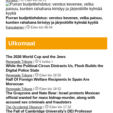
MV-lehti
|
Eilen klo 08:21
Purran budjettiehdotus: verotus kevenee, velka paisuu,
kuntien rahahana kiristyy ja järjestöille kylmää kyytiä
Kansalainen
|
Eilen klo 06:54
Ulkomaat
The 2026 World Cup and the Jews
Renegade Tribune
|
5 tuntia >
While the Political Circus Distracts Us, Flock Builds the
Digital Police State
Renegade Tribune
|
Eilen klo 18:55
Half Of Foreign Welfare Recipients In Spain Are
Moroccan
Renegade Tribune
|
Eilen klo 18:52
The Grayzone and Nate Bear: Israel protects Mexican
official wanted for mass kidnap-murder, along with
accused sex criminals and fraudsters
The Occidental Observer
|
Eilen klo 17:32
The Fall of Cambridge University’s DEI Professor