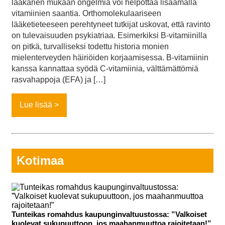
lääkärien mukaan ongelmia voi helpottaa lisäämällä
vitamiinien saantia. Orthomolekulaariseen
lääketieteeseen perehtyneet tutkijat uskovat, että ravinto
on tulevaisuuden psykiatriaa. Esimerkiksi B-vitamiinilla
on pitkä, turvalliseksi todettu historia monien
mielenterveyden häiriöiden korjaamisessa. B-vitamiinin
kanssa kannattaa syödä C-vitamiinia, välttämättömiä
rasvahappoja (EFA) ja […]
Lue lisää
Kotimaa
Tunteikas romahdus kaupunginvaltuustossa: ”Valkoiset
kuolevat sukupuuttoon, jos maahanmuuttoa rajoitetaan!”