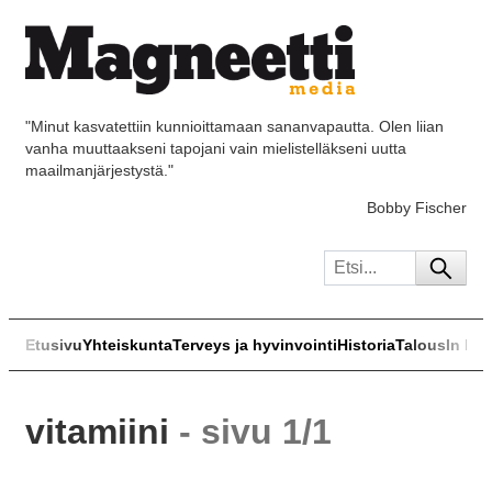
"Minut kasvatettiin kunnioittamaan sananvapautta. Olen liian
vanha muuttaakseni tapojani vain mielistelläkseni uutta
maailmanjärjestystä."
Bobby Fischer
Etusivu
Yhteiskunta
Terveys ja hyvinvointi
Historia
Talous
In Eng
vitamiini
- sivu 1/1