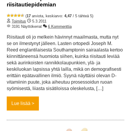
riisitautiepidemian
(
17
arviota, keskiarvo:
4,47
/ 5 tähteä 5)
Toimitus
5.3.2011
3191 Näyttökerrat
6 Kommenttia
Riisitauti oli jo melkein hävinnyt maailmasta, mutta nyt
se on ilmestynyt jälleen. Lasten ortopedi Joseph M.
Reed englantilaisesta Southamptonin sairaalasta kertoo
kiinnittäneensä huomiota siihen, kuinka riisitauti leviää
sekä aurinkoisten rannikkolaupunkien, ylä- ja
keskiluokan lapsissa yhtä lailla, mikä on demografisesti
erittäin epätavallinen ilmiö. Syynä näyttäisi olevan D-
vitamiinin puute, joka aiheutuu prosessoidun ruoan
syömisestä, liiasta sisätiloissa oleskelusta, […]
Lue lisää