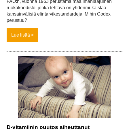
FAO:n, vuonna 1963 perustama maailmanlaajuinen
ruokakoodisto, jonka tehtävä on yhdenmukaistaa
kansainvälisiä elintarvikestandardeja. Mihin Codex
perustuu?
Lue lisää
D-vitamiinin puutos aiheuttanut