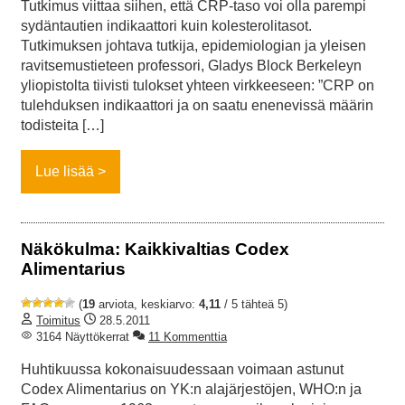
Tutkimus viittaa siihen, että CRP-taso voi olla parempi
sydäntautien indikaattori kuin kolesterolitasot.
Tutkimuksen johtava tutkija, epidemiologian ja yleisen
ravitsemustieteen professori, Gladys Block Berkeleyn
yliopistolta tiivisti tulokset yhteen virkkeeseen: ”CRP on
tulehduksen indikaattori ja on saatu enenevissä määrin
todisteita […]
Lue lisää
Näkökulma: Kaikkivaltias Codex
Alimentarius
(
19
arviota, keskiarvo:
4,11
/ 5 tähteä 5)
Toimitus
28.5.2011
3164 Näyttökerrat
11 Kommenttia
Huhtikuussa kokonaisuudessaan voimaan astunut
Codex Alimentarius on YK:n alajärjestöjen, WHO:n ja