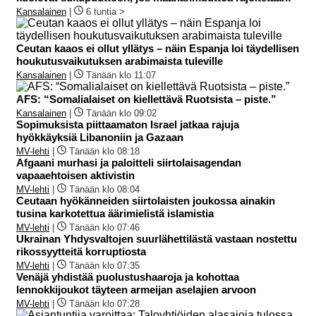
Kansalainen
|
6 tuntia >
Ceutan kaaos ei ollut yllätys – näin Espanja loi täydellisen
houkutusvaikutuksen arabimaista tuleville
Kansalainen
|
Tänään klo 11:07
AFS: “Somalialaiset on kiellettävä Ruotsista – piste.”
Kansalainen
|
Tänään klo 09:02
Sopimuksista piittaamaton Israel jatkaa rajuja
hyökkäyksiä Libanoniin ja Gazaan
MV-lehti
|
Tänään klo 08:18
Afgaani murhasi ja paloitteli siirtolaisagendan
vapaaehtoisen aktivistin
MV-lehti
|
Tänään klo 08:04
Ceutaan hyökänneiden siirtolaisten joukossa ainakin
tusina karkotettua äärimielistä islamistia
MV-lehti
|
Tänään klo 07:46
Ukrainan Yhdysvaltojen suurlähettilästä vastaan nostettu
rikossyytteitä korruptiosta
MV-lehti
|
Tänään klo 07:35
Venäjä yhdistää puolustushaaroja ja kohottaa
lennokkijoukot täyteen armeijan aselajien arvoon
MV-lehti
|
Tänään klo 07:28