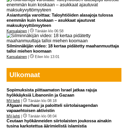
Asiantuntija varoittaa: Taloyhtiöiden alasajoja tulossa
enemmän kuin koskaan – asukkaat ajautuvat
maksukyvyttömyyteen
Kansalainen
|
Tänään klo 06:58
Silminnäkijän video: 18 kertaa pidätetty maahanmuuttaja
talloi miehen koomaan
Kansalainen
|
Eilen klo 13:01
Ulkomaat
Sopimuksista piittaamaton Israel jatkaa rajuja
hyökkäyksiä Libanoniin ja Gazaan
MV-lehti
|
Tänään klo 08:18
Afgaani murhasi ja paloitteli siirtolaisagendan
vapaaehtoisen aktivistin
MV-lehti
|
Tänään klo 08:04
Ceutaan hyökänneiden siirtolaisten joukossa ainakin
tusina karkotettua äärimielistä islamistia