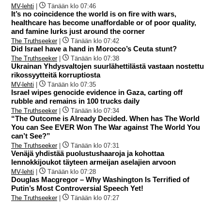
MV-lehti
|
Tänään klo 07:46
It’s no coincidence the world is on fire with wars,
healthcare has become unaffordable or of poor quality,
and famine lurks just around the corner
The Truthseeker
|
Tänään klo 07:42
Did Israel have a hand in Morocco’s Ceuta stunt?
The Truthseeker
|
Tänään klo 07:38
Ukrainan Yhdysvaltojen suurlähettilästä vastaan nostettu
rikossyytteitä korruptiosta
MV-lehti
|
Tänään klo 07:35
Israel wipes genocide evidence in Gaza, carting off
rubble and remains in 100 trucks daily
The Truthseeker
|
Tänään klo 07:34
“The Outcome is Already Decided. When has The World
You can See EVER Won The War against The World You
can’t See?”
The Truthseeker
|
Tänään klo 07:31
Venäjä yhdistää puolustushaaroja ja kohottaa
lennokkijoukot täyteen armeijan aselajien arvoon
MV-lehti
|
Tänään klo 07:28
Douglas Macgregor – Why Washington Is Terrified of
Putin’s Most Controversial Speech Yet!
The Truthseeker
|
Tänään klo 07:27