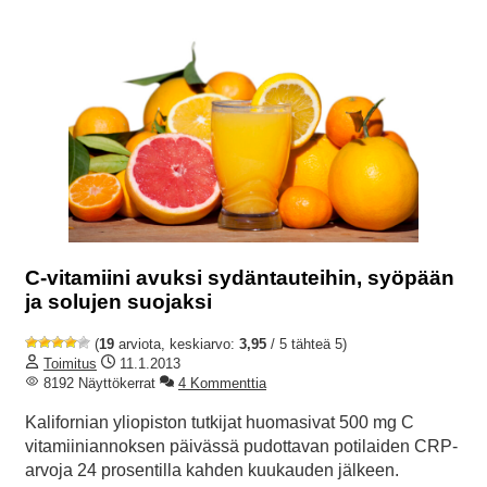
C-vitamiini avuksi sydäntauteihin, syöpään
ja solujen suojaksi
(
19
arviota, keskiarvo:
3,95
/ 5 tähteä 5)
Toimitus
11.1.2013
8192 Näyttökerrat
4 Kommenttia
Kalifornian yliopiston tutkijat huomasivat 500 mg C
vitamiiniannoksen päivässä pudottavan potilaiden CRP-
arvoja 24 prosentilla kahden kuukauden jälkeen.