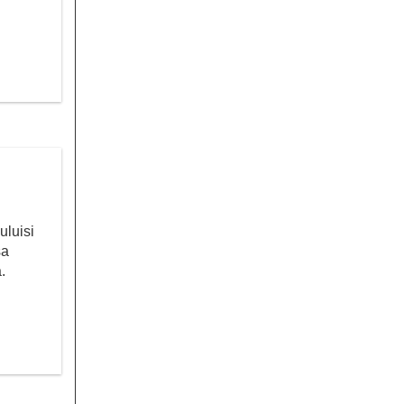
uluisi
sa
.