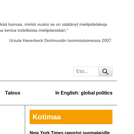
kää kansaa, minkä vuoksi se on säätänyt mielipidelakeja
 kertoa todellisista mielipiteistään."
Ursula Haverbeck Dortmundin tuomioistuimessa 2007.
Talous
In English: global politics
Kotimaa
New York Times raportoi suomalaisille