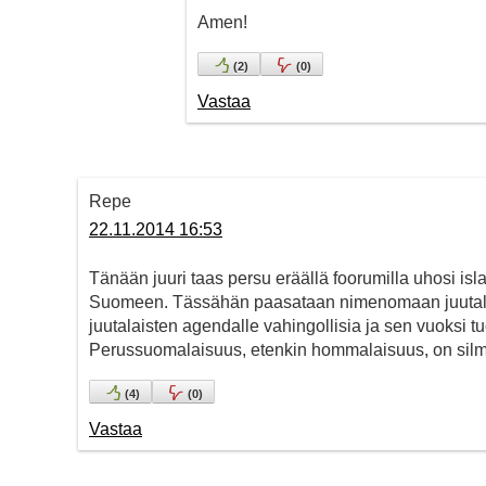
Amen!
(
2
)
(
0
)
Vastaa
Repe
22.11.2014 16:53
Tänään juuri taas persu eräällä foorumilla uhosi is
Suomeen. Tässähän paasataan nimenomaan juutalai
juutalaisten agendalle vahingollisia ja sen vuoksi 
Perussuomalaisuus, etenkin hommalaisuus, on silmi
(
4
)
(
0
)
Vastaa