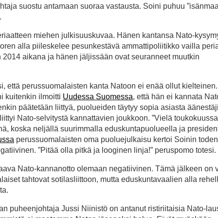
ohtaja suostu antamaan suoraa vastausta. Soini puhuu ”isänma
.
 periaatteen miehen julkisuuskuvaa. Hänen kantansa Nato-kysy
ren alla piileskelee pesunkestävä ammattipoliitikko vailla peria
 2014 aikana ja hänen jäljissään ovat seuranneet muutkin
si, että perussuomalaisten kanta Natoon ei enää ollut kielteinen.
 kuitenkin ilmoitti
Uudessa Suomessa
, että hän ei kannata Na
tenkin päätetään liittyä, puolueiden täytyy sopia asiasta äänestäji
 liittyi Nato-selvitystä kannattavien joukkoon. ”Vielä toukokuussa 
koska neljällä suurimmalla eduskuntapuolueella ja presidenti
ussa
perussuomalaisten oma puoluejulkaisu kertoi Soinin tode
ivinen. ”Pitää olla pitkä ja looginen linja!” peruspomo totesi.
seuraava Nato-kannanotto olemaan negatiivinen. Tämä jälkeen on
iset tahtovat sotilasliittoon, mutta eduskuntavaalien alla rehell
ta.
puheenjohtaja Jussi Niinistö on antanut ristiriitaisia Nato-lau