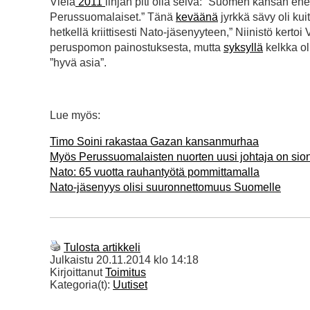
Vielä
2011
linjan piti olla selvä: ”Suomen kansan 
Perussuomalaiset.” Tänä
keväänä
jyrkkä sävy oli kui
hetkellä kriittisesti Nato-jäsenyyteen,” Niinistö kertoi 
peruspomon painostuksesta, mutta
syksyllä
kelkka ol
”hyvä asia”.
Lue myös:
Timo Soini rakastaa Gazan kansanmurhaa
Myös Perussuomalaisten nuorten uusi johtaja on sion
Nato: 65 vuotta rauhantyötä pommittamalla
Nato-jäsenyys olisi suuronnettomuus Suomelle
Tulosta artikkeli
Julkaistu
20.11.2014 klo 14:18
Kirjoittanut
Toimitus
Kategoria(t):
Uutiset