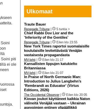
an
Ulkomaat
mykseen
atteita.
Traute Bauer
Renegade Tribune
|
5 tuntia >
Chief Rabbi Dov Lior and the
‘Inferiority of the Gentiles’
Renegade Tribune
|
Eilen klo 23:55
 Soini
New York Times raportoi suomalaisille
toon
koululaisille levitettävästä Venäjän
ltä
vastaisesta propagandasta
Soini piti
MV-lehti
|
Eilen klo 21:17
Kansallisten lippujen katukielto
llä ei ole
Britanniassa
nneen
MV-lehti
|
Eilen klo 21:07
In Praise of North Germanic Man:
Introduction to Julius Langbehn’s
 vuorossa
‘Rembrandt as Educator‘ (Virtus
iset
Editions, 2026)
The Occidental Observer
|
Eilen klo 20:05
Kiovan joukot käyttäneet kaikkia Naton
välineitä Venäjää vastaan – Ukrainan
suntoja.
asevoimien entinen ylipäällikkö