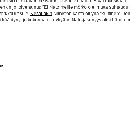
enemmistö ei maatamme Naton jäseneksi halua. Eivät myöskään
tenkin jo loiventunut: ”Ei Nato meille mörkö ole, mutta suhtaudu
Verkkouutisille.
Kesälläkin
Niinistön kanta oli yhä ”kriittinen”. J
i kääntynyt jo kokonaan – nykyään Nato-jäsenyys olisi hänen m
isti