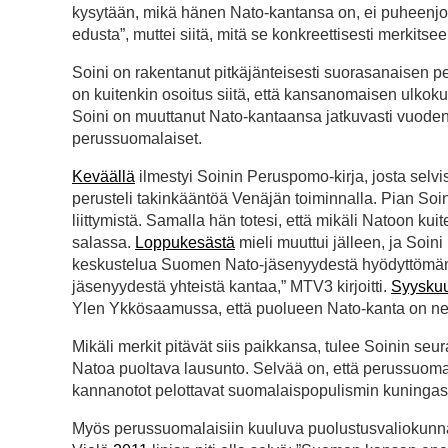
kysytään, mikä hänen Nato-kantansa on, ei puheenj
edusta”, muttei siitä, mitä se konkreettisesti merkitsee
Soini on rakentanut pitkäjänteisesti suorasanaisen
on kuitenkin osoitus siitä, että kansanomaisen ulkokuo
Soini on muuttanut Nato-kantaansa jatkuvasti vuoden
perussuomalaiset.
Keväällä
ilmestyi Soinin Peruspomo-kirja, josta selvi
perusteli takinkääntöä Venäjän toiminnalla. Pian Soini
liittymistä. Samalla hän totesi, että mikäli Natoon kui
salassa.
Loppukesästä
mieli muuttui jälleen, ja Soini
keskustelua Suomen Nato-jäsenyydestä hyödyttömänä, 
jäsenyydestä yhteistä kantaa,” MTV3 kirjoitti.
Syysku
Ylen Ykkösaamussa, että puolueen Nato-kanta on negati
Mikäli merkit pitävät siis paikkansa, tulee Soinin 
Natoa puoltava lausunto. Selvää on, että perussuomala
kannanotot pelottavat suomalaispopulismin kuningas
Myös perussuomalaisiin kuuluva puolustusvaliokunnan 