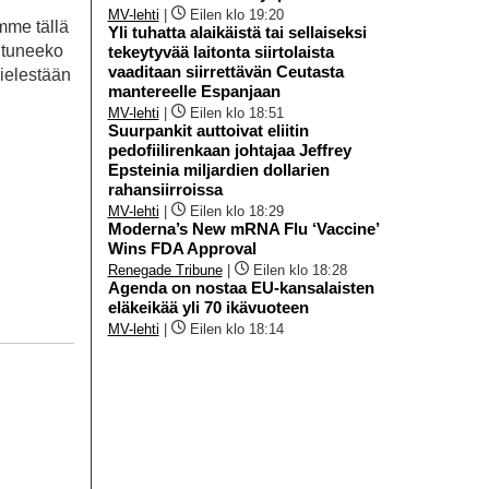
MV-lehti
|
Eilen klo 19:20
mme tällä
Yli tuhatta alaikäistä tai sellaiseksi
ohtuneeko
tekeytyvää laitonta siirtolaista
vaaditaan siirrettävän Ceutasta
ielestään
mantereelle Espanjaan
MV-lehti
|
Eilen klo 18:51
Suurpankit auttoivat eliitin
pedofiilirenkaan johtajaa Jeffrey
Epsteinia miljardien dollarien
rahansiirroissa
MV-lehti
|
Eilen klo 18:29
Moderna’s New mRNA Flu ‘Vaccine’
Wins FDA Approval
Renegade Tribune
|
Eilen klo 18:28
Agenda on nostaa EU-kansalaisten
eläkeikää yli 70 ikävuoteen
MV-lehti
|
Eilen klo 18:14