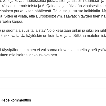
. Siis jatkuvaa nuoleskelua juutalaisten ja Israelin suuntaan ja
sadut terroristeista ja Al Qaidasta ja nälvitään vihaisesti kaik
n vihaisen purkauksen päällensä. Tällaista julistusta kaikkialla. 
ta. Siten ei yllätä, että Eurostoliitot ym. saavatkin täyden tuen näi
sraelin karjaa.
a ja suomalaisuus tällaista? No oikeastaan onkin ja siksi en juhl
aikki valta. Ja käytöskin on kuin lakeijalla. Silkkaa matelemist
 täysipäinen ihminen ei voi sanoa olevansa Israelin ylpeä ystä
 sitten mielisairas lahkouskovainen.
n Repe kommenttiin