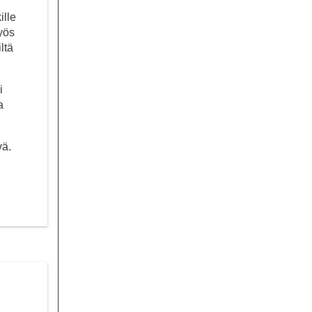
ille
Myös
ltä
i
a
vä.