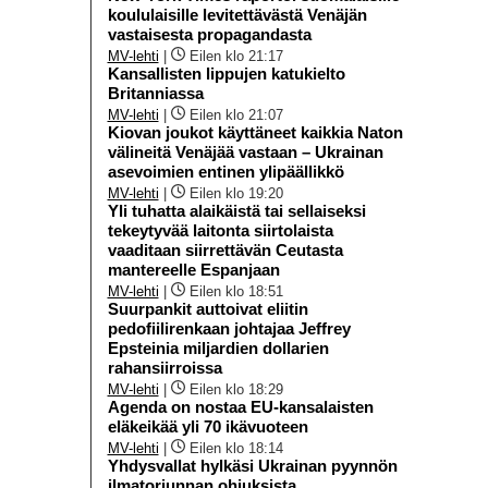
koululaisille levitettävästä Venäjän
vastaisesta propagandasta
MV-lehti
|
Eilen klo 21:17
Kansallisten lippujen katukielto
Britanniassa
MV-lehti
|
Eilen klo 21:07
Kiovan joukot käyttäneet kaikkia Naton
välineitä Venäjää vastaan – Ukrainan
asevoimien entinen ylipäällikkö
MV-lehti
|
Eilen klo 19:20
Yli tuhatta alaikäistä tai sellaiseksi
tekeytyvää laitonta siirtolaista
vaaditaan siirrettävän Ceutasta
mantereelle Espanjaan
MV-lehti
|
Eilen klo 18:51
Suurpankit auttoivat eliitin
pedofiilirenkaan johtajaa Jeffrey
Epsteinia miljardien dollarien
rahansiirroissa
MV-lehti
|
Eilen klo 18:29
Agenda on nostaa EU-kansalaisten
eläkeikää yli 70 ikävuoteen
MV-lehti
|
Eilen klo 18:14
Yhdysvallat hylkäsi Ukrainan pyynnön
ilmatorjunnan ohjuksista