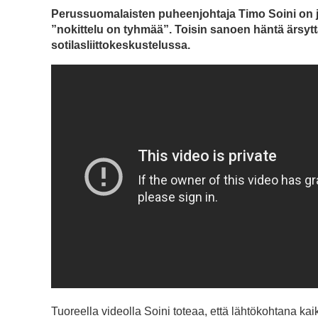
Perussuomalaisten puheenjohtaja Timo Soini on ju
”nokittelu on tyhmää”. Toisin sanoen häntä ärsyttä
sotilasliittokeskustelussa.
Tuoreella videolla Soini toteaa, että lähtökohtana kai