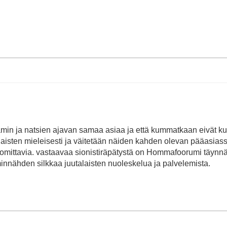
lamin ja natsien ajavan samaa asiaa ja että kummatkaan eivät ku
sten mieleisesti ja väitetään näiden kahden olevan pääasias
tuomittavia. vastaavaa sionistiräpätystä on Hommafoorumi täynnä
nnähden silkkaa juutalaisten nuoleskelua ja palvelemista.