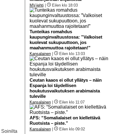
MV-lehti
|
Eilen klo 18:03
Tunteikas romahdus
kaupunginvaltuustossa: ”Valkoiset
kuolevat sukupuuttoon, jos
maahanmuuttoa rajoitetaan!”
Kansalainen
|
Eilen klo 13:03
Ceutan kaaos ei ollut yllätys – näin
Espanja loi täydellisen
houkutusvaikutuksen arabimaista
tuleville
Kansalainen
|
Eilen klo 11:07
AFS: “Somalialaiset on kiellettävä
Ruotsista – piste.”
Kansalainen
|
Eilen klo 09:02
 Soinilta