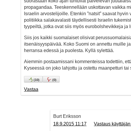
suorastaan koko ajan tuntuvat palvelevan juutalaisia
propagandaa. Teeskennellään uskottavan vaikka mitkä 
Israelin arvostelijoille. Etenkin ”natsit” saavat hyvi
politiikka salakavalasti täydellisesti Israelin tukemis
tyypeiltä, jotka ovat siis myös eurobolshevikkeja ja I
Siis jos kaikki suomalaiset olisivat perussuomalaisi
itsenäisyyspäivää. Koko Suomi on annettu muille ja k
herransa edessä ja puolesta. Kyllä sylettää.
Aiemmin postaamissani kommenteissa todettiin, että
Kyseessä on joko lahjottu ja ostettu maanpetturi tai
(
10
)
(
0
)
Vastaa
Burt Eriksson
18.9.2015 11:17
Vastaus käyttäjä