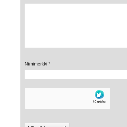
Nimimerkki
*