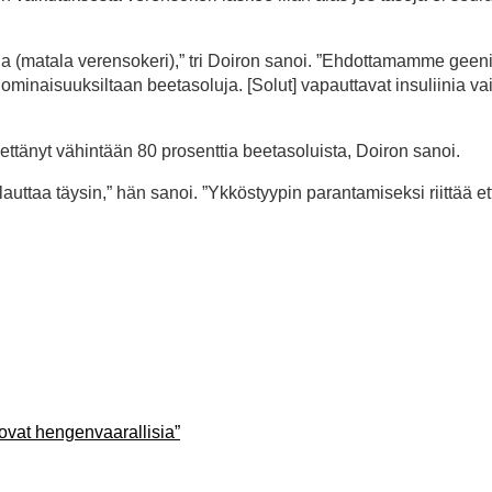
 (matala verensokeri),” tri Doiron sanoi. ”Ehdottamamme geenis
ominaisuuksiltaan beetasoluja. [Solut] vapauttavat insuliinia va
ettänyt vähintään 80 prosenttia beetasoluista, Doiron sanoi.
uttaa täysin,” hän sanoi. ”Ykköstyypin parantamiseksi riittää et
 ovat hengenvaarallisia”