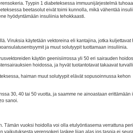
 verensokeria. Tyypin 1 diabeteksessa immuunijärjestelmä tuhoaa
abeteksessa beetasolut eivät toimi kunnolla, mikä vähentää insuli
ne hyödyntämään insuliinia tehokkaasti.
ä. Viruksia käytetään vektoreina eli kantajina, jotka kuljettavat 
oansulatusentsyymit ja muut solutyypit tuottamaan insuliinia.
irusvektoreiden käytön geenisiirrossa yli 50 eri sairauden hoidoss
tensairauksien hoidossa, ja hyvät tuotantotavat takaavat turval
iabeteksessa, haiman muut solutyypit elävät sopusoinnussa kehon
nssa 30, 40 tai 50 vuotta, ja saamme ne ainoastaan erittämään i
zo sanoi.
. Tämän vuoksi hoidolla voi olla etulyöntiasema verrattuna per
den vaikutuksesta verensokeri laskee liian alas jos tasoja ei seur