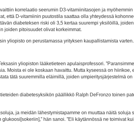
aittiin korrelaatio seerumin D3-vitamiinitasojen ja myöhemmin
vat, että D-vitamiinin puutostila saattaa olla yhteydessä kohon
ttävän diabeteksen riski oli 3,5 kertaa suurempi yksilöillä, joiden
in joiden pitoisuudet olivat korkeimmat.
asin yliopisto on perustamassa yrityksen kaupallistamista varten.
, Teksasin yliopiston lääketieteen apulaisprofessori. ”Paransimme 
. Moista ei ole koskaan havaittu. Mutta kyseessä on hiirikoe, e
ata tätä suuremmilla eläimillä, joiden umpieritysjärjestelmä on
ystieteiden diabetesyksikön päällikkö Ralph DeFronzo toinen pat
oluja, ja meidän lähestymistapamme on muuttaa näitä soluja si
n glukoosi[sokeriin],” hän sanoi. ”Eli käytännössä ne toimivat ku