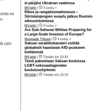
ei pärjäisi Ukrainan vaaleissa
MV-lehti
|
4 tuntia >
Rikos ja rangaitsemattomuus –
iirto on
Siirtolaisjengien suojelu jatkuu Ruotsin
in
oikeusistuimissa
MV-lehti
|
4 tuntia >
Are Sub-Saharan Militias Preparing for
a Large-Scale Invasion of Europe?
Renegade Tribune
|
4 tuntia >
Saksan varaliittokansleri esittää
tä vain
globalistit haastavan AfD-puolueen
kieltämistä
MV-lehti
|
Tänään klo 10:43
Teinit pakotetaan Saksan kouluissa
LGBT-seksuaaliagendan
koulutusohjelmiin
MV-lehti
|
Tänään klo 10:33