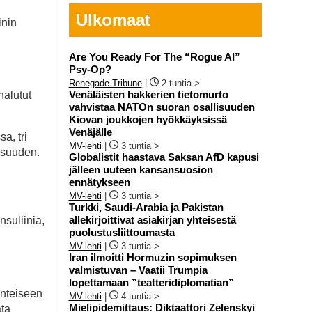
Ulkomaat
inin
Are You Ready For The “Rogue AI”
Psy-Op?
Renegade Tribune
|
2 tuntia >
Venäläisten hakkerien tietomurto
halutut
vahvistaa NATOn suoran osallisuuden
Kiovan joukkojen hyökkäyksissä
Venäjälle
a, tri
MV-lehti
|
3 tuntia >
lisuuden.
Globalistit haastava Saksan AfD kapusi
jälleen uuteen kansansuosion
ennätykseen
MV-lehti
|
3 tuntia >
Turkki, Saudi-Arabia ja Pakistan
allekirjoittivat asiakirjan yhteisestä
nsuliinia,
puolustusliittoumasta
MV-lehti
|
3 tuntia >
Iran ilmoitti Hormuzin sopimuksen
valmistuvan – Vaatii Trumpia
lopettamaan ”teatteridiplomatian”
inteiseen
MV-lehti
|
4 tuntia >
Mielipidemittaus: Diktaattori Zelenskyi
ata