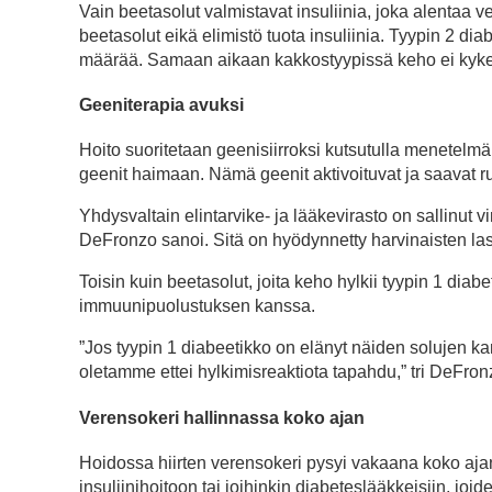
Vain beetasolut valmistavat insuliinia, joka alentaa
beetasolut eikä elimistö tuota insuliinia. Tyypin 2 di
määrää. Samaan aikaan kakkostyypissä keho ei kyke
Geeniterapia avuksi
Hoito suoritetaan geenisiirroksi kutsutulla menetelmäll
geenit haimaan. Nämä geenit aktivoituvat ja saavat ru
Yhdysvaltain elintarvike- ja lääkevirasto on sallinut v
DeFronzo sanoi. Sitä on hyödynnetty harvinaisten las
Toisin kuin beetasolut, joita keho hylkii tyypin 1 d
immuunipuolustuksen kanssa.
”Jos tyypin 1 diabeetikko on elänyt näiden solujen ka
oletamme ettei hylkimisreaktiota tapahdu,” tri DeFron
Verensokeri hallinnassa koko ajan
Hoidossa hiirten verensokeri pysyi vakaana koko ajan
insuliinihoitoon tai joihinkin diabeteslääkkeisiin, joi