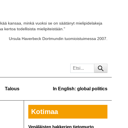
kää kansaa, minkä vuoksi se on säätänyt mielipidelakeja
 kertoa todellisista mielipiteistään."
Ursula Haverbeck Dortmundin tuomioistuimessa 2007.
Talous
In English: global politics
Kotimaa
Venäläisten hakkerien tietomurto