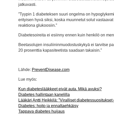
jatkuvasti.
”Tyypin 1 diabeteksen suuri ongelma on hypoglykemia
erityisen hyvä siksi, koska muunnetut solut vastaavat 
reaktiona glukoosiin.”
Diabetesoireita ei esiinny ennen kuin henkilö on men
Beetasolujen insuliininmuodostuskykyä ei tarvitse pala
20 prosenttia kapasiteetista saadaan takaisin.”
Lähde:
PreventDisease.com
Lue myös:
Kun diabeteslääkkeet eivät auta. Mikä avuksi?
Diabetes hallintaan kanelilla
Lääkäri Antti Heikkilä: ”Viralliset diabetessuositukset
Diabetes: hoito ja ennaltaehkäisy
Tappava diabetes huijaus