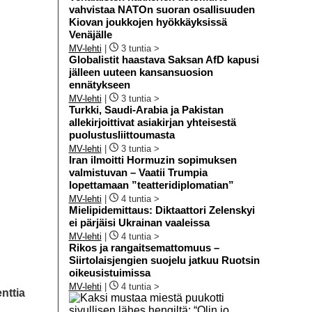
vahvistaa NATOn suoran osallisuuden
Kiovan joukkojen hyökkäyksissä
Venäjälle
MV-lehti
|
3 tuntia >
Globalistit haastava Saksan AfD kapusi
jälleen uuteen kansansuosion
ennätykseen
MV-lehti
|
3 tuntia >
Turkki, Saudi-Arabia ja Pakistan
allekirjoittivat asiakirjan yhteisestä
puolustusliittoumasta
MV-lehti
|
3 tuntia >
Iran ilmoitti Hormuzin sopimuksen
valmistuvan – Vaatii Trumpia
lopettamaan ”teatteridiplomatian”
MV-lehti
|
4 tuntia >
Mielipidemittaus: Diktaattori Zelenskyi
ei pärjäisi Ukrainan vaaleissa
MV-lehti
|
4 tuntia >
Rikos ja rangaitsemattomuus –
Siirtolaisjengien suojelu jatkuu Ruotsin
oikeusistuimissa
MV-lehti
|
4 tuntia >
nttia