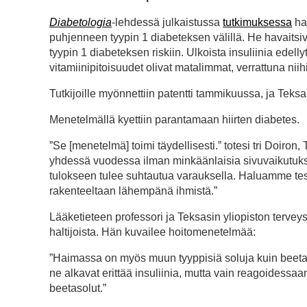
Diabetologia
-lehdessä julkaistussa
tutkimuksessa
hav
puhjenneen tyypin 1 diabeteksen välillä. He havaitsi
tyypin 1 diabeteksen riskiin. Ulkoista insuliinia edelly
vitamiinipitoisuudet olivat matalimmat, verrattuna niih
Tutkijoille myönnettiin patentti tammikuussa, ja Teks
Menetelmällä kyettiin parantamaan hiirten diabetes.
”Se [menetelmä] toimi täydellisesti.” totesi tri Doiron
yhdessä vuodessa ilman minkäänlaisia sivuvaikutuksia
tulokseen tulee suhtautua varauksella. Haluamme test
rakenteeltaan lähempänä ihmistä.”
Lääketieteen professori ja Teksasin yliopiston terve
haltijoista. Hän kuvailee hoitomenetelmää:
”Haimassa on myös muun tyyppisiä soluja kuin beetas
ne alkavat erittää insuliinia, mutta vain reagoidessaa
beetasolut.”