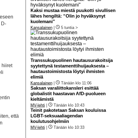
Kaksi mustaa miestä puukotti sivullisen
lähes hengiltä: “Olin jo hyväksynyt
neeseen
kuolemani”
 D-
Kansalainen
|
5 tuntia >
Transsukupuolinen hautausurakoitsija
hiiret
syytettynä testamenttihuijauksesta –
hautaustoimistosta löytyi ihmisten
li
elimiä
Kansalainen
|
Tänään klo 11:06
Saksan varaliittokansleri esittää
globalistit haastavan AfD-puolueen
entin
kieltämistä
MV-lehti
|
Tänään klo 10:43
Teinit pakotetaan Saksan kouluissa
LGBT-seksuaaliagendan
ten, että
koulutusohjelmiin
in
MV-lehti
|
Tänään klo 10:33