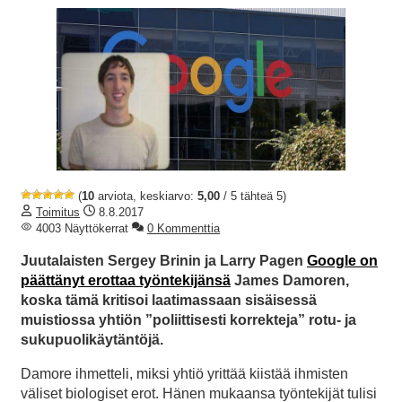
(
10
arviota, keskiarvo:
5,00
/ 5 tähteä 5)
Toimitus
8.8.2017
4003 Näyttökerrat
0 Kommenttia
Juutalaisten Sergey Brinin ja Larry Pagen
Google on
päättänyt erottaa työntekijänsä
James Damoren,
koska tämä kritisoi laatimassaan sisäisessä
muistiossa yhtiön ”poliittisesti korrekteja” rotu- ja
sukupuolikäytäntöjä.
Damore ihmetteli, miksi yhtiö yrittää kiistää ihmisten
väliset biologiset erot. Hänen mukaansa työntekijät tulisi