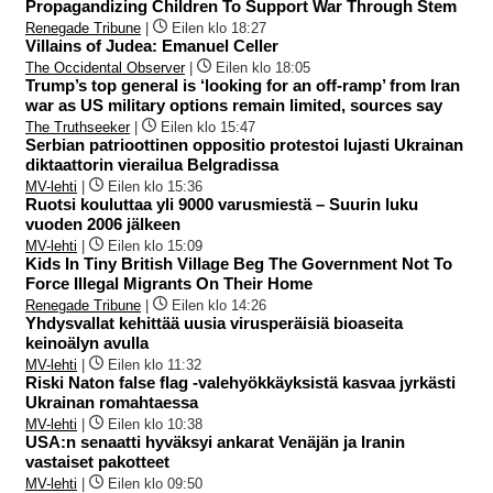
Propagandizing Children To Support War Through Stem
Renegade Tribune
|
Eilen klo 18:27
Villains of Judea: Emanuel Celler
The Occidental Observer
|
Eilen klo 18:05
Trump’s top general is ‘looking for an off-ramp’ from Iran
war as US military options remain limited, sources say
The Truthseeker
|
Eilen klo 15:47
Serbian patrioottinen oppositio protestoi lujasti Ukrainan
diktaattorin vierailua Belgradissa
MV-lehti
|
Eilen klo 15:36
Ruotsi kouluttaa yli 9000 varusmiestä – Suurin luku
vuoden 2006 jälkeen
MV-lehti
|
Eilen klo 15:09
Kids In Tiny British Village Beg The Government Not To
Force Illegal Migrants On Their Home
Renegade Tribune
|
Eilen klo 14:26
Yhdysvallat kehittää uusia virusperäisiä bioaseita
keinoälyn avulla
MV-lehti
|
Eilen klo 11:32
Riski Naton false flag -valehyökkäyksistä kasvaa jyrkästi
Ukrainan romahtaessa
MV-lehti
|
Eilen klo 10:38
USA:n senaatti hyväksyi ankarat Venäjän ja Iranin
vastaiset pakotteet
MV-lehti
|
Eilen klo 09:50