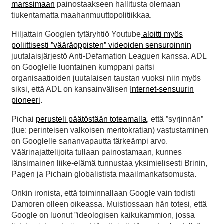
marssimaan
painostaakseen hallitusta olemaan
tiukentamatta maahanmuuttopolitiikkaa.
Hiljattain Googlen tytäryhtiö Youtube
aloitti myös
poliittisesti ”vääräoppisten” videoiden sensuroinnin
juutalaisjärjestö Anti-Defamation Leaguen kanssa. ADL
on Googlelle luontainen kumppani paitsi
organisaatioiden juutalaisen taustan vuoksi niin myös
siksi, että ADL on kansainvälisen
Internet-sensuurin
pioneeri
.
Pichai
perusteli päätöstään toteamalla
, että ”syrjinnän”
(lue: perinteisen valkoisen meritokratian) vastustaminen
on Googlelle sananvapautta tärkeämpi arvo.
Väärinajattelijoita tullaan painostamaan, kunnes
länsimainen liike-elämä tunnustaa yksimielisesti Brinin,
Pagen ja Pichain globalistista maailmankatsomusta.
Onkin ironista, että toiminnallaan Google vain todisti
Damoren olleen oikeassa. Muistiossaan hän totesi, että
Google on luonut ”ideologisen kaikukammion, jossa