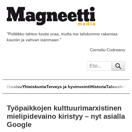
"Poliitikko tahtoo luoda uraa, mutta me tahdomme rakentaa
kauniin ja vahvan isänmaan."
Corneliu Codreanu
Etusivu
Yhteiskunta
Terveys ja hyvinvointi
Historia
Talous
In Eng
Työpaikkojen kulttuurimarxistinen
mielipidevaino kiristyy – nyt asialla
Google