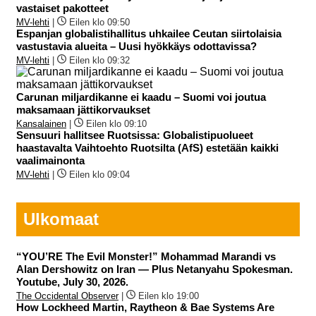
vastaiset pakotteet
MV-lehti
|
Eilen klo 09:50
Espanjan globalistihallitus uhkailee Ceutan siirtolaisia
vastustavia alueita – Uusi hyökkäys odottavissa?
MV-lehti
|
Eilen klo 09:32
Carunan miljardikanne ei kaadu – Suomi voi joutua
maksamaan jättikorvaukset
Kansalainen
|
Eilen klo 09:10
Sensuuri hallitsee Ruotsissa: Globalistipuolueet
haastavalta Vaihtoehto Ruotsilta (AfS) estetään kaikki
vaalimainonta
MV-lehti
|
Eilen klo 09:04
Ulkomaat
“YOU’RE The Evil Monster!” Mohammad Marandi vs
Alan Dershowitz on Iran — Plus Netanyahu Spokesman.
Youtube, July 30, 2026.
The Occidental Observer
|
Eilen klo 19:00
How Lockheed Martin, Raytheon & Bae Systems Are