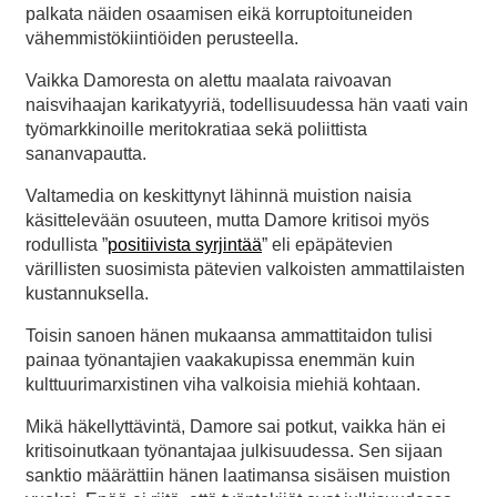
palkata näiden osaamisen eikä korruptoituneiden
vähemmistökiintiöiden perusteella.
Vaikka Damoresta on alettu maalata raivoavan
naisvihaajan karikatyyriä, todellisuudessa hän vaati vain
työmarkkinoille meritokratiaa sekä poliittista
sananvapautta.
Valtamedia on keskittynyt lähinnä muistion naisia
käsittelevään osuuteen, mutta Damore kritisoi myös
rodullista ”
positiivista syrjintää
” eli epäpätevien
värillisten suosimista pätevien valkoisten ammattilaisten
kustannuksella.
Toisin sanoen hänen mukaansa ammattitaidon tulisi
painaa työnantajien vaakakupissa enemmän kuin
kulttuurimarxistinen viha valkoisia miehiä kohtaan.
Mikä häkellyttävintä, Damore sai potkut, vaikka hän ei
kritisoinutkaan työnantajaa julkisuudessa. Sen sijaan
sanktio määrättiin hänen laatimansa sisäisen muistion