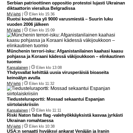
Serbian patrioottinen oppositio protestoi lujasti Ukrainan
diktaattorin vierailua Belgradissa
MV-lehti
|
Eilen klo 15:36
Ruotsi kouluttaa yli 9000 varusmiestä – Suurin luku
vuoden 2006 jälkeen
MV-lehti
|
Eilen klo 15:09
Münchenin terrori-isku: Afganistanilainen kaahasi kaasu
pohjassa ja Koraani kädessä väkijoukkoon – elinkautinen
tuomio
Kansalainen
|
Eilen klo 13:08
Yhdysvallat kehittää uusia virusperäisiä bioaseita
keinoälyn avulla
MV-lehti
|
Eilen klo 11:32
Tiedusteluraportti: Mossad sekaantui Espanjan
siirtolaiskriisiin
Kansalainen
|
Eilen klo 11:11
Riski Naton false flag -valehyökkäyksistä kasvaa jyrkästi
Ukrainan romahtaessa
MV-lehti
|
Eilen klo 10:38
USA:n senaatti hyväksyi ankarat Venäjän ja Iranin