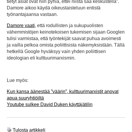
tietyt asiat ovat niin pyhiä, ettei niistä saa keskustella”.
Damore aikoo käydä oikeustaisteluun entistä
työnantajaansa vastaan.
Damore vaati
, että rodullisten ja sukupuolisten
vähemmistöjen keinotekoisen tukemisen sijaan Googlen
tulisi varmistaa, että työntekijät saavat puhua avoimesti
ja vailla pelkoa omista poliittisista näkemyksistään. Tällä
hetkellä Google hyväksyy vain yhden poliittisen
ideologian eli kulttuurimarxismin.
Lue myös:
Kun kansa äänestää ”väärin”, kulttuurimarxistit anovat
apua suuryhtiöiltä
Youtube sulkee David Duken käyttäjätilin
Tulosta artikkeli