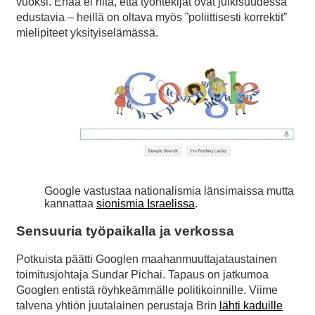
vuoksi. Enää ei riitä, että työntekijät ovat julkisuudessa
edustavia – heillä on oltava myös ”poliittisesti korrektit”
mielipiteet yksityiselämässä.
Google vastustaa nationalismia länsimaissa mutta
kannattaa
sionismia Israelissa
.
Sensuuria työpaikalla ja verkossa
Potkuista päätti Googlen maahanmuuttajataustainen
toimitusjohtaja Sundar Pichai. Tapaus on jatkumoa
Googlen entistä röyhkeämmälle politikoinnille. Viime
talvena yhtiön juutalainen perustaja Brin
lähti kaduille