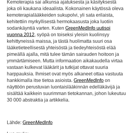
Kemoterapia sai alkunsa ajatuksesta ja käsityksestä
joka oli kaukana ideaalista. Kokonainen käytössä oleva
kemoterapialääkkeiden sukupolvi, yli sata erilaista,
kehitettiin myrkyllisestä hermokaasusta joka luotiin
sodankäyntiä varten. Kuten
GreenMedInfo uutisoi
vuonna 2012
, syöpä on toiseksi yleisin kuolinsyy
kehittyneissä maissa, ja tästä huolimatta suuri osa
lääketieteellisestä yhteisöstä ja tiedeyhteisöstä elää
pimeällä ajalla, mitä tulee tämän sairauden hoitoon ja
ymmärtämiseen. Mutta informaation aikakaudella virtaa
vastaan kulkevat lääkärit ja tutkijat ottavat suuria
harppauksia. Ihmiset ovat myös alkaneet ottaa vastuuta
hankkimalla itse tietoa asioista.
GreenMedInfo
on
näyttöön perustuvan luontaislääkinnän edelläkävijä ja
sisältää kaikkein suurimman tietokannan, johon lukeutuu
30 000 abstraktia ja artikkelia.
Lähde:
GreenMedInfo