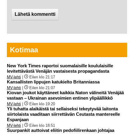
Kotimaa
New York Times raportoi suomalaisille koululaisille
levitettävästä Venäjän vastaisesta propagandasta
MV-lehti
|
Eilen klo 21:17
Kansallisten lippujen katukielto Britanniassa
MV-lehti
|
Eilen klo 21:07
Kiovan joukot käyttäneet kaikkia Naton välineitä Venäjää
vastaan – Ukrainan asevoimien entinen ylipäällikkö
MV-lehti
|
Eilen klo 19:20
Yli tuhatta alaikäistä tai sellaiseksi tekeytyvää laitonta
siirtolaista vaaditaan siirrettävän Ceutasta mantereelle
Espanjaan
MV-lehti
|
Eilen klo 18:51
Suurpankit auttoivat eliitin pedofiilirenkaan johtajaa