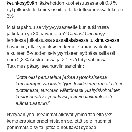
keuhkosyövän
lääkehoidon kuolleisuusaste oli 0,8 %,
nyt julkaistu tutkimus osoitti että todellisuudessa luku on
3%.
Mitä tapahtuu selviytyvyysasteelle kun tutkimusta
jatketaan yli 30 päivän ajan?
Clinical Oncology
–
lehdessä julkaistussa
australialaisessa tutkimuksessa
havaittiin, että sytotoksisen kemoterapian vaikutus
aikuisten 5-vuoden selviytymiseen syöpäsairailla oli
noin 2,3 % Australiassa ja 2,1 % Yhdysvalloissa.
Tutkimus päättyi seuraaviin sanoihin:
”Jotta olisi perusteltua jatkaa sytotoksisessa
kemoterapiassa käytettyjen lääkkeiden rahoitusta ja
tuottamista, tarvitaan välittömästi yksityiskohtainen
kustannus-hyötyanalyysi ja arvio vaikutuksesta
elämänlaatuun.”
Nykyään yhä useammat alkavat ymmärtää että yksi
kemoterapian ongelmista on se, että se ei huomioi
perimmäisiä syitä, jotka aiheuttavat syöpää.