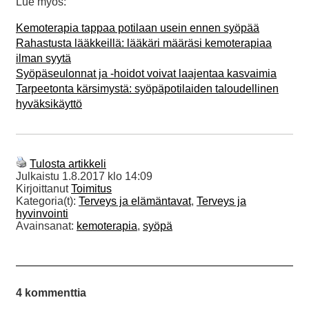
Lue myös:
Kemoterapia tappaa potilaan usein ennen syöpää
Rahastusta lääkkeillä: lääkäri määräsi kemoterapiaa
ilman syytä
Syöpäseulonnat ja -hoidot voivat laajentaa kasvaimia
Tarpeetonta kärsimystä: syöpäpotilaiden taloudellinen
hyväksikäyttö
Tulosta artikkeli
Julkaistu
1.8.2017 klo 14:09
Kirjoittanut
Toimitus
Kategoria(t):
Terveys ja elämäntavat
,
Terveys ja
hyvinvointi
Avainsanat:
kemoterapia
,
syöpä
4 kommenttia