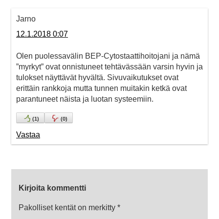
Jarno
12.1.2018 0:07
Olen puolessavälin BEP-Cytostaattihoitojani ja nämä
”myrkyt” ovat onnistuneet tehtävässään varsin hyvin ja
tulokset näyttävät hyvältä. Sivuvaikutukset ovat
erittäin rankkoja mutta tunnen muitakin ketkä ovat
parantuneet näista ja luotan systeemiin.
(
1
)
(
0
)
Vastaa
Kirjoita kommentti
Pakolliset kentät on merkitty
*