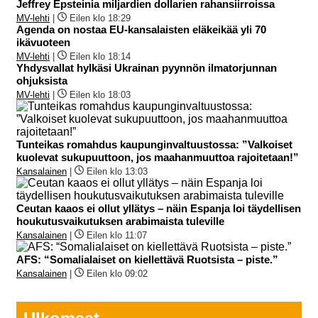
Jeffrey Epsteinia miljardien dollarien rahansiirroissa
MV-lehti
|
Eilen klo 18:29
Agenda on nostaa EU-kansalaisten eläkeikää yli 70
ikävuoteen
MV-lehti
|
Eilen klo 18:14
Yhdysvallat hylkäsi Ukrainan pyynnön ilmatorjunnan
ohjuksista
MV-lehti
|
Eilen klo 18:03
Tunteikas romahdus kaupunginvaltuustossa: ”Valkoiset
kuolevat sukupuuttoon, jos maahanmuuttoa rajoitetaan!”
Kansalainen
|
Eilen klo 13:03
Ceutan kaaos ei ollut yllätys – näin Espanja loi täydellisen
houkutusvaikutuksen arabimaista tuleville
Kansalainen
|
Eilen klo 11:07
AFS: “Somalialaiset on kiellettävä Ruotsista – piste.”
Kansalainen
|
Eilen klo 09:02