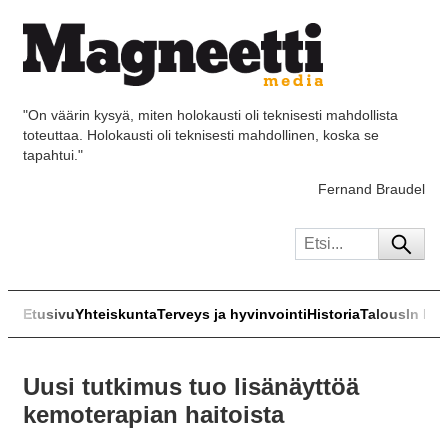
"On väärin kysyä, miten holokausti oli teknisesti mahdollista
toteuttaa. Holokausti oli teknisesti mahdollinen, koska se
tapahtui."
Fernand Braudel
Etusivu
Yhteiskunta
Terveys ja hyvinvointi
Historia
Talous
In Eng
Uusi tutkimus tuo lisänäyttöä
kemoterapian haitoista