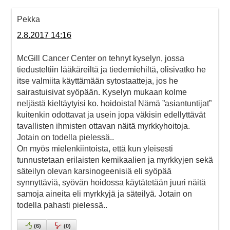
Pekka
2.8.2017 14:16
McGill Cancer Center on tehnyt kyselyn, jossa
tiedusteltiin lääkäreiltä ja tiedemiehiltä, olisivatko he
itse valmiita käyttämään sytostaatteja, jos he
sairastuisivat syöpään. Kyselyn mukaan kolme
neljästä kieltäytyisi ko. hoidoista! Nämä ”asiantuntijat”
kuitenkin odottavat ja usein jopa väkisin edellyttävät
tavallisten ihmisten ottavan näitä myrkkyhoitoja.
Jotain on todella pielessä..
On myös mielenkiintoista, että kun yleisesti
tunnustetaan erilaisten kemikaalien ja myrkkyjen sekä
säteilyn olevan karsinogeenisiä eli syöpää
synnyttäviä, syövän hoidossa käytätetään juuri näitä
samoja aineita eli myrkkyjä ja säteilyä. Jotain on
todella pahasti pielessä..
(
6
)
(
0
)