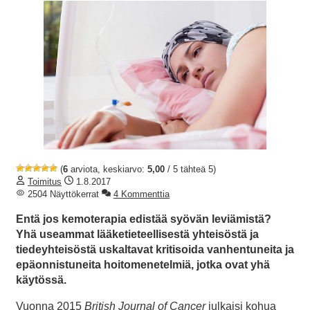
(
6
arviota, keskiarvo:
5,00
/ 5 tähteä 5)
Toimitus
1.8.2017
2504 Näyttökerrat
4 Kommenttia
Entä jos kemoterapia edistää syövän leviämistä?
Yhä useammat lääketieteellisestä yhteisöstä ja
tiedeyhteisöstä uskaltavat kritisoida vanhentuneita ja
epäonnistuneita hoitomenetelmiä, jotka ovat yhä
käytössä.
Vuonna 2015
British Journal of Cancer
julkaisi kohua