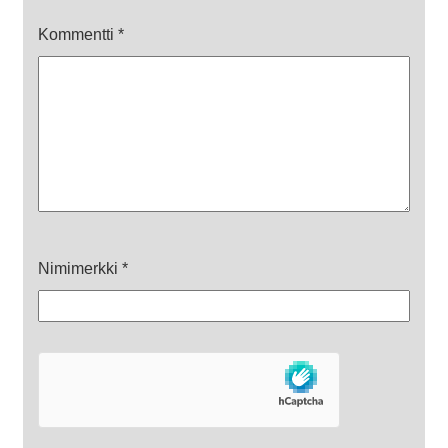
Kommentti
*
Nimimerkki
*