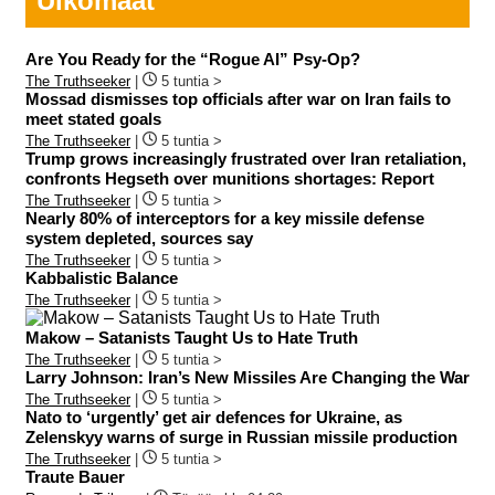
Ulkomaat
Are You Ready for the “Rogue AI” Psy-Op?
The Truthseeker
|
5 tuntia >
Mossad dismisses top officials after war on Iran fails to
meet stated goals
The Truthseeker
|
5 tuntia >
Trump grows increasingly frustrated over Iran retaliation,
confronts Hegseth over munitions shortages: Report
The Truthseeker
|
5 tuntia >
Nearly 80% of interceptors for a key missile defense
system depleted, sources say
The Truthseeker
|
5 tuntia >
Kabbalistic Balance
The Truthseeker
|
5 tuntia >
Makow – Satanists Taught Us to Hate Truth
The Truthseeker
|
5 tuntia >
Larry Johnson: Iran’s New Missiles Are Changing the War
The Truthseeker
|
5 tuntia >
Nato to ‘urgently’ get air defences for Ukraine, as
Zelenskyy warns of surge in Russian missile production
The Truthseeker
|
5 tuntia >
Traute Bauer