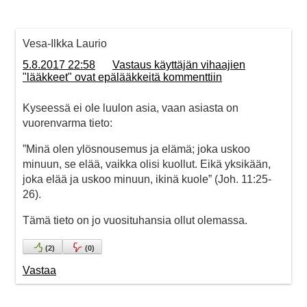
Vesa-Ilkka Laurio
5.8.2017 22:58
Vastaus käyttäjän vihaajien
"lääkkeet" ovat epälääkkeitä kommenttiin
Kyseessä ei ole luulon asia, vaan asiasta on
vuorenvarma tieto:
”Minä olen ylösnousemus ja elämä; joka uskoo
minuun, se elää, vaikka olisi kuollut. Eikä yksikään,
joka elää ja uskoo minuun, ikinä kuole” (Joh. 11:25-
26).
Tämä tieto on jo vuosituhansia ollut olemassa.
(
2
)
(
0
)
Vastaa