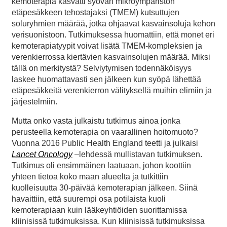
kemoterapia kasvatti syövän mikroympäristön
etäpesäkkeen tehostajaksi (TMEM) kutsuttujen
soluryhmien määrää, jotka ohjaavat kasvainsoluja kehon
verisuonistoon. Tutkimuksessa huomattiin, että monet eri
kemoterapiatyypit voivat lisätä TMEM-kompleksien ja
verenkierrossa kiertävien kasvainsolujen määrää. Miksi
tällä on merkitystä? Selviytymisen todennäköisyys
laskee huomattavasti sen jälkeen kun syöpä lähettää
etäpesäkkeitä verenkierron välityksellä muihin elimiin ja
järjestelmiin.
Mutta onko vasta julkaistu tutkimus ainoa jonka
perusteella kemoterapia on vaarallinen hoitomuoto?
Vuonna 2016 Public Health England teetti ja julkaisi
Lancet Oncology
–lehdessä mullistavan tutkimuksen.
Tutkimus oli ensimmäinen laatuaan, johon koottiin
yhteen tietoa koko maan alueelta ja tutkittiin
kuolleisuutta 30-päivää kemoterapian jälkeen. Siinä
havaittiin, että suurempi osa potilaista kuoli
kemoterapiaan kuin lääkeyhtiöiden suorittamissa
kliinisissä tutkimuksissa. Kun kliinisissä tutkimuksissa