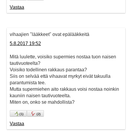
Vastaa
vihaajien "lääkkeet" ovat epälääkkeitä
5.8.2017 19:52
Mitä luulette, voisiko supermies nostaa tuon naisen
tautivuoteelta?
Voisiko todellinen rakkaus parantaa?
Siis on selvää että vihaavat myrkyt eivät takuulla
parantumista tee.
Mutta supermiehen aito rakkaus voisi nostaa noinkin
kauniin naisen tautivuoteelta.
Miten on, onko se mahdollista?
(
1
)
(
2
)
Vastaa