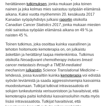
herättäneen
tutkimuksen
, jonka mukaan joka toinen
nainen ja joka kolmas mies sairastuu syöpään elämänsä
aikana. Kaksi vuotta myöhemmin 20. kesäkuuta 2017
Kanadan syöpäyhdistys julkaisi
raportin
otsikolla
Canadian Cancer Statistics 2017
, jonka mukaan miesten
riski sairastua syöpään elämänsä aikana on 49 % ja
naisten 45 %.
Toinen tutkimus, joka osoittaa kuinka vaarallinen ja
tehoton hoitomuoto kemoterapia on, on julkaistu
äskettäin ja herättänyt laajaa mielenkiintoa. Tutkimus
otsikolla
Neoadjuvant chemotherapy induces breast
cancer metastasis through a TMEM-mediated
mechanism
julkaistiin
Science Translational Medicine
–
lehdessä, jossa kuvailtiin kuinka
kemoterapia
voi edistää
syövän leviämistä ja saada aggressiivisempia kasvaimia
muodostumaan. Tutkijat tutkivat intravasaatiota eli
solujen tunkeutumista verisuonistoon ja havaitsivat, että
kemoterapia paitsi kohdistui kasvainsoluihin mutta myös
lisäsi intravasaatiota. Tutkijat havaitsivat, että