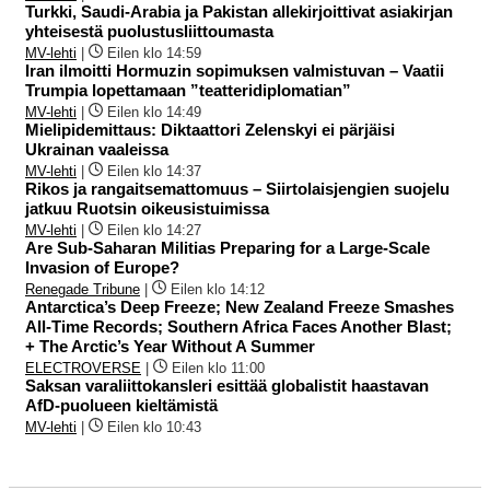
Turkki, Saudi-Arabia ja Pakistan allekirjoittivat asiakirjan
yhteisestä puolustusliittoumasta
MV-lehti
|
Eilen klo 14:59
Iran ilmoitti Hormuzin sopimuksen valmistuvan – Vaatii
Trumpia lopettamaan ”teatteridiplomatian”
MV-lehti
|
Eilen klo 14:49
Mielipidemittaus: Diktaattori Zelenskyi ei pärjäisi
Ukrainan vaaleissa
MV-lehti
|
Eilen klo 14:37
Rikos ja rangaitsemattomuus – Siirtolaisjengien suojelu
jatkuu Ruotsin oikeusistuimissa
MV-lehti
|
Eilen klo 14:27
Are Sub-Saharan Militias Preparing for a Large-Scale
Invasion of Europe?
Renegade Tribune
|
Eilen klo 14:12
Antarctica’s Deep Freeze; New Zealand Freeze Smashes
All-Time Records; Southern Africa Faces Another Blast;
+ The Arctic’s Year Without A Summer
ELECTROVERSE
|
Eilen klo 11:00
Saksan varaliittokansleri esittää globalistit haastavan
AfD-puolueen kieltämistä
MV-lehti
|
Eilen klo 10:43