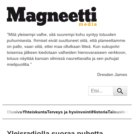
"Mitä yleisempi valhe, sitä suurempi kohu syntyy totuuden
puhumisesta. Ihmiset eivät suuttuneet siitä, että planeettamme
on pallo, vaan siitä, ettei maa ollutkaan litteä. Kun sukupolvi
toisensa jälkeen kiedotaan valheiden hienovaraiseen verkkoon,
totuus näyttää kansan silmissä naurettavalta ja sen puhujat
mielipuolilta."
Dresden James
Etusivu
Yhteiskunta
Terveys ja hyvinvointi
Historia
Talous
In Eng
Yleisradiolla suoraa puhetta