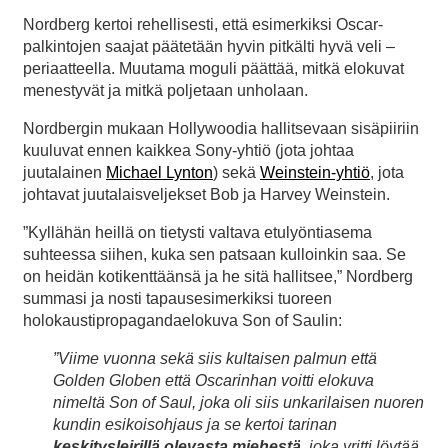
Nordberg kertoi rehellisesti, että esimerkiksi Oscar-
palkintojen saajat päätetään hyvin pitkälti hyvä veli –
periaatteella. Muutama moguli päättää, mitkä elokuvat
menestyvät ja mitkä poljetaan unholaan.
Nordbergin mukaan Hollywoodia hallitsevaan sisäpiiriin
kuuluvat ennen kaikkea Sony-yhtiö (jota johtaa
juutalainen
Michael Lynton
) sekä
Weinstein-yhtiö
, jota
johtavat juutalaisveljekset Bob ja Harvey Weinstein.
”Kyllähän heillä on tietysti valtava etulyöntiasema
suhteessa siihen, kuka sen patsaan kulloinkin saa. Se
on heidän kotikenttäänsä ja he sitä hallitsee,” Nordberg
summasi ja nosti tapausesimerkiksi tuoreen
holokaustipropagandaelokuva Son of Saulin:
”Viime vuonna sekä siis kultaisen palmun että
Golden Globen että Oscarinhan voitti elokuva
nimeltä Son of Saul, joka oli siis unkarilaisen nuoren
kundin esikoisohjaus ja se kertoi tarinan
keskitysleirillä olevasta miehestä
, joka yritti löytää