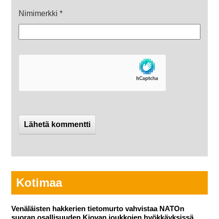
Nimimerkki
*
Kotimaa
Venäläisten hakkerien tietomurto vahvistaa NATOn
suoran osallisuuden Kiovan joukkojen hyökkäyksissä