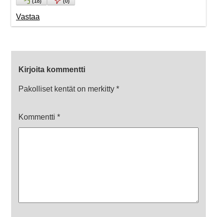
(
18
)
(
0
)
Vastaa
Kirjoita kommentti
Pakolliset kentät on merkitty
*
Kommentti
*