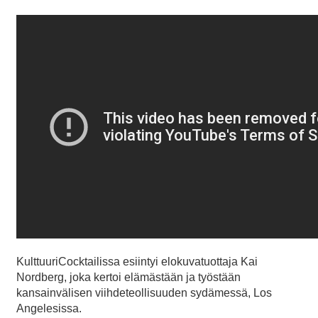
KulttuuriCocktailissa esiintyi elokuvatuottaja Kai
Nordberg, joka kertoi elämästään ja työstään
kansainvälisen viihdeteollisuuden sydämessä, Los
Angelesissa.