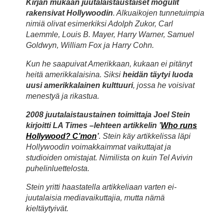
Kirjan mukaan juutalaistaustaiset mogulit
rakensivat Hollywoodin
. Alkuaikojen tunnetuimpia
nimiä olivat esimerkiksi Adolph Zukor, Carl
Laemmle, Louis B. Mayer, Harry Warner, Samuel
Goldwyn, William Fox ja Harry Cohn.
Kun he saapuivat Amerikkaan, kukaan ei pitänyt
heitä amerikkalaisina. Siksi
heidän täytyi luoda
uusi amerikkalainen kulttuuri
, jossa he voisivat
menestyä ja rikastua.
2008 juutalaistaustainen toimittaja Joel Stein
kirjoitti LA Times –lehteen artikkelin ’
Who runs
Hollywood? C’mon
’
. Stein käy artikkelissa läpi
Hollywoodin voimakkaimmat vaikuttajat ja
studioiden omistajat. Nimilista on kuin Tel Avivin
puhelinluettelosta.
Stein yritti haastatella artikkeliaan varten ei-
juutalaisia mediavaikuttajia, mutta nämä
kieltäytyivät.