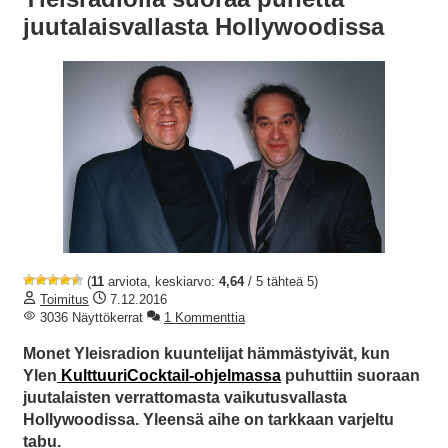
juutalaisvallasta Hollywoodissa
(
11
arviota, keskiarvo:
4,64
/ 5 tähteä 5)
Toimitus
7.12.2016
3036 Näyttökerrat
1 Kommenttia
Monet Yleisradion kuuntelijat hämmästyivät, kun
Ylen
KulttuuriCocktail-ohjelmassa
puhuttiin suoraan
juutalaisten verrattomasta vaikutusvallasta
Hollywoodissa. Yleensä aihe on tarkkaan varjeltu
tabu.