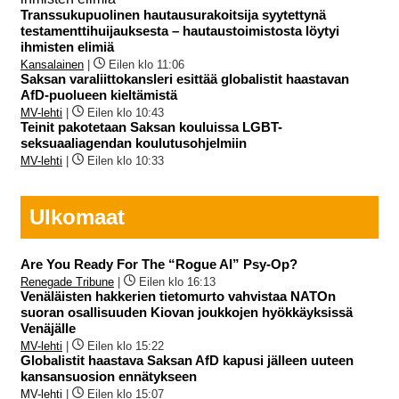
Transsukupuolinen hautausurakoitsija syytettynä
testamenttihuijauksesta – hautaustoimistosta löytyi
ihmisten elimiä
Kansalainen
|
Eilen klo 11:06
Saksan varaliittokansleri esittää globalistit haastavan
AfD-puolueen kieltämistä
MV-lehti
|
Eilen klo 10:43
Teinit pakotetaan Saksan kouluissa LGBT-
seksuaaliagendan koulutusohjelmiin
MV-lehti
|
Eilen klo 10:33
Ulkomaat
Are You Ready For The “Rogue AI” Psy-Op?
Renegade Tribune
|
Eilen klo 16:13
Venäläisten hakkerien tietomurto vahvistaa NATOn
suoran osallisuuden Kiovan joukkojen hyökkäyksissä
Venäjälle
MV-lehti
|
Eilen klo 15:22
Globalistit haastava Saksan AfD kapusi jälleen uuteen
kansansuosion ennätykseen
MV-lehti
|
Eilen klo 15:07