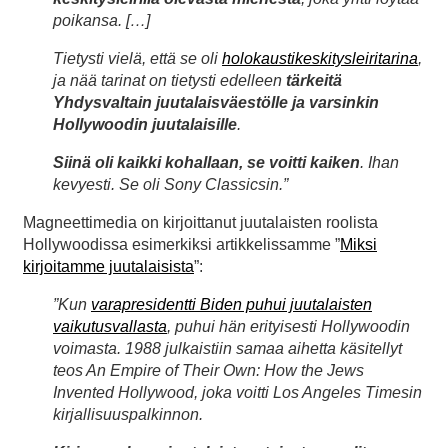
poikansa. […]
Tietysti vielä, että se oli
holokaustikeskitysleiritarina
,
ja nää tarinat on tietysti edelleen
tärkeitä
Yhdysvaltain juutalaisväestölle ja varsinkin
Hollywoodin juutalaisille
.
Siinä oli kaikki kohallaan, se voitti kaiken
. Ihan
kevyesti. Se oli Sony Classicsin.”
Magneettimedia on kirjoittanut juutalaisten roolista
Hollywoodissa esimerkiksi artikkelissamme ”
Miksi
kirjoitamme juutalaisista
”:
”Kun
varapresidentti Biden puhui juutalaisten
vaikutusvallasta
, puhui hän erityisesti Hollywoodin
voimasta. 1988 julkaistiin samaa aihetta käsitellyt
teos An Empire of Their Own: How the Jews
Invented Hollywood, joka voitti Los Angeles Timesin
kirjallisuuspalkinnon.