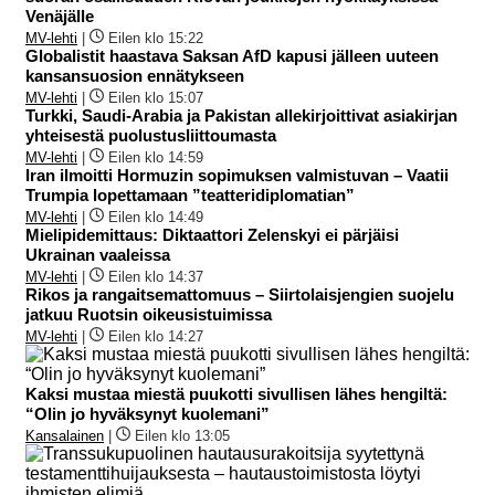
Venäjälle
MV-lehti
|
Eilen klo 15:22
Globalistit haastava Saksan AfD kapusi jälleen uuteen
kansansuosion ennätykseen
MV-lehti
|
Eilen klo 15:07
Turkki, Saudi-Arabia ja Pakistan allekirjoittivat asiakirjan
yhteisestä puolustusliittoumasta
MV-lehti
|
Eilen klo 14:59
Iran ilmoitti Hormuzin sopimuksen valmistuvan – Vaatii
Trumpia lopettamaan ”teatteridiplomatian”
MV-lehti
|
Eilen klo 14:49
Mielipidemittaus: Diktaattori Zelenskyi ei pärjäisi
Ukrainan vaaleissa
MV-lehti
|
Eilen klo 14:37
Rikos ja rangaitsemattomuus – Siirtolaisjengien suojelu
jatkuu Ruotsin oikeusistuimissa
MV-lehti
|
Eilen klo 14:27
Kaksi mustaa miestä puukotti sivullisen lähes hengiltä:
“Olin jo hyväksynyt kuolemani”
Kansalainen
|
Eilen klo 13:05