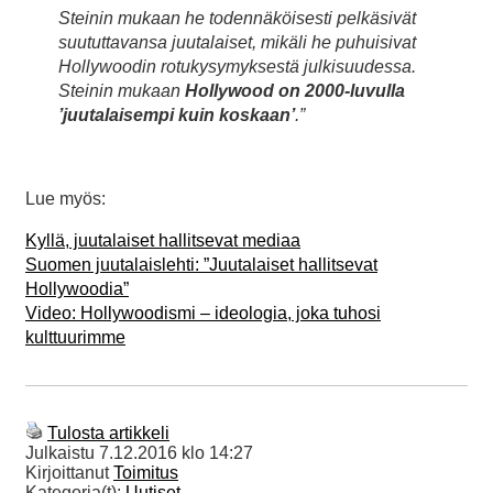
Steinin mukaan he todennäköisesti pelkäsivät
suututtavansa juutalaiset, mikäli he puhuisivat
Hollywoodin rotukysymyksestä julkisuudessa.
Steinin mukaan
Hollywood on 2000-luvulla
’juutalaisempi kuin koskaan’
.”
Lue myös:
Kyllä, juutalaiset hallitsevat mediaa
Suomen juutalaislehti: ”Juutalaiset hallitsevat
Hollywoodia”
Video: Hollywoodismi – ideologia, joka tuhosi
kulttuurimme
Tulosta artikkeli
Julkaistu
7.12.2016 klo 14:27
Kirjoittanut
Toimitus
Kategoria(t):
Uutiset