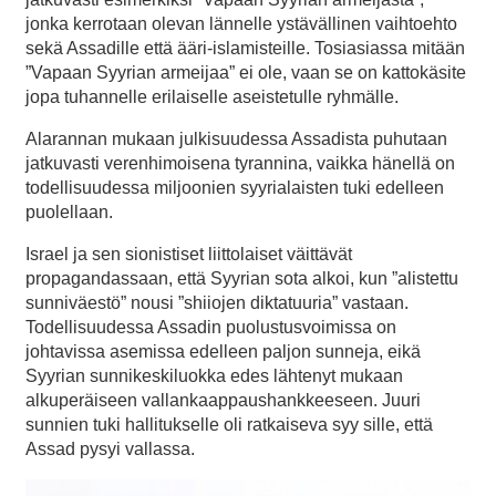
jonka kerrotaan olevan lännelle ystävällinen vaihtoehto
sekä Assadille että ääri-islamisteille. Tosiasiassa mitään
”Vapaan Syyrian armeijaa” ei ole, vaan se on kattokäsite
jopa tuhannelle erilaiselle aseistetulle ryhmälle.
Alarannan mukaan julkisuudessa Assadista puhutaan
jatkuvasti verenhimoisena tyrannina, vaikka hänellä on
todellisuudessa miljoonien syyrialaisten tuki edelleen
puolellaan.
Israel ja sen sionistiset liittolaiset väittävät
propagandassaan, että Syyrian sota alkoi, kun ”alistettu
sunniväestö” nousi ”shiiojen diktatuuria” vastaan.
Todellisuudessa Assadin puolustusvoimissa on
johtavissa asemissa edelleen paljon sunneja, eikä
Syyrian sunnikeskiluokka edes lähtenyt mukaan
alkuperäiseen vallankaappaushankkeeseen. Juuri
sunnien tuki hallitukselle oli ratkaiseva syy sille, että
Assad pysyi vallassa.