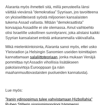
Alaranta myös ihmetteli sitä, millä perusteella länsi
väittää vievänsä ”demokratiaa” Syyriaan, jos tavoitteena
on yksiselitteisesti syöstä miljoonien kansalaisten
tukema Assad vallasta. Mitään ”demokraattista”
korvaajaa Assadille ei ole olemassa. Ainut vaihtoehto
olisi Israelille uskollinen sunnityranni, joka alistaisi kaikki
Syyrian kansalaiset entistä ankarammalla väkivallalla.
Mikä mielenkiintoisinta, Alaranta sanoi myös, ettei usko
Yleisradion ja Helsingin Sanomien useiden toimittajien
kannattamaan
salaliittoteoriaan
, jonka mukaan Venäjä
pommittaa nyt Assadin vihollisia lisätäkseen
pakolaisvirtoja Eurooppaan (ja näin
maahanmuuttovastaisten puolueiden kannatusta).
Lue myös:
”Iranin ydinsopimus tulee vahvistamaan Hizbollahia”
Ruben Stillerin sionismimonologi hämmensi