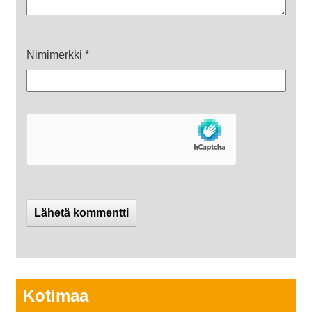
Nimimerkki
*
Kotimaa