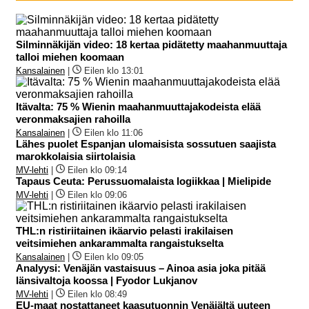
Silminnäkijän video: 18 kertaa pidätetty maahanmuuttaja
talloi miehen koomaan
Kansalainen
|
Eilen klo 13:01
Itävalta: 75 % Wienin maahanmuuttajakodeista elää
veronmaksajien rahoilla
Kansalainen
|
Eilen klo 11:06
Lähes puolet Espanjan ulomaisista sossutuen saajista
marokkolaisia siirtolaisia
MV-lehti
|
Eilen klo 09:14
Tapaus Ceuta: Perussuomalaista logiikkaa | Mielipide
MV-lehti
|
Eilen klo 09:06
THL:n ristiriitainen ikäarvio pelasti irakilaisen
veitsimiehen ankarammalta rangaistukselta
Kansalainen
|
Eilen klo 09:05
Analyysi: Venäjän vastaisuus – Ainoa asia joka pitää
länsivaltoja koossa | Fyodor Lukjanov
MV-lehti
|
Eilen klo 08:49
EU-maat nostattaneet kaasutuonnin Venäjältä uuteen