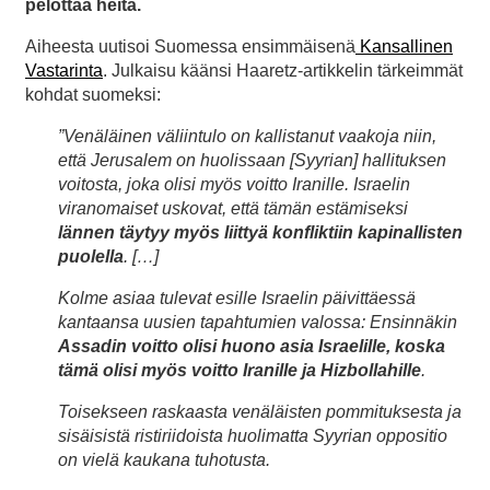
pelottaa heitä.
Aiheesta uutisoi Suomessa ensimmäisenä
Kansallinen
Vastarinta
. Julkaisu käänsi Haaretz-artikkelin tärkeimmät
kohdat suomeksi:
”Venäläinen väliintulo on kallistanut vaakoja niin,
että Jerusalem on huolissaan [Syyrian] hallituksen
voitosta, joka olisi myös voitto Iranille. Israelin
viranomaiset uskovat, että tämän estämiseksi
lännen täytyy myös liittyä konfliktiin kapinallisten
puolella
. […]
Kolme asiaa tulevat esille Israelin päivittäessä
kantaansa uusien tapahtumien valossa: Ensinnäkin
Assadin voitto olisi huono asia Israelille, koska
tämä olisi myös voitto Iranille ja Hizbollahille
.
Toisekseen raskaasta venäläisten pommituksesta ja
sisäisistä ristiriidoista huolimatta Syyrian oppositio
on vielä kaukana tuhotusta.