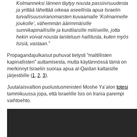
Kolmanneksi lännen täytyy nousta passiivisuudesta
ja yrittää lähettää oikeaa aseellista apua Israelin
turvallisuusviranomaisten kuvaamalle ’Kolmannelle
joukolle’, vähemmän äärimmäisille
sunnikapinallisille ja kurdilaisille miliiseille, jotta
hekin voivat nousta taisteluun hallitusta, kuten myös
Isisiä, vastaan.”
Propagandajulkaisut puhuvat tietysti ”maltillisten
kapinallisten” auttamisesta, mutta käytännössä tämä on
merkinnyt Israelin suoraa apua al-Qaidan kaltaisille
järjestöille (
1
,
2
,
3
).
Juutalaisvaltion puolustusministeri Moshe Ya’alon
totesi
tammikuussa jopa, että Israelille Isis on Irania parempi
vaihtoehto.