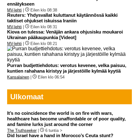
ennätykseen
MV-lehti
|
Eilen klo 08:38
Reuters: Yhdysvallat kuluttanut käytännössä kaikki
taktiset ohjukset iskuissa Iraniin
MV-lehti
|
Eilen klo 08:31
Kiova on tulessa: Venäjän ankara ohjusisku moukaroi
Ukrainan pääkaupunkia [Videot]
MV-lehti
|
Eilen klo 08:21
Purran budjettiehdotus: verotus kevenee, velka paisuu,
kuntien rahahana kiristyy ja järjestöille kylmää kyytiä
Kansalainen
|
Eilen klo 06:54
Ulkomaat
It’s no coincidence the world is on fire with wars,
healthcare has become unaffordable or of poor quality,
and famine lurks just around the corner
The Truthseeker
|
6 tuntia >
Did Israel have a hand in Morocco’s Ceuta stunt?