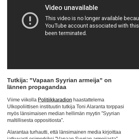
Tutkija: ”Vapaan Syyrian armeija” on
lännen propagandaa
Viime viikolla
Politiikkaradion
haastattelema
Ulkopoliittisen instituutin tutkija Toni Alaranta torppasi
myös länsimaisen median hellimän myytin ”Syyrian
maltillisesta oppositiosta”.
Alarantaa turhautti, että länsimainen media kirjoittaa
jatkuvasti esimerkiksi ”Vapaan Syyrian armeijasta”,