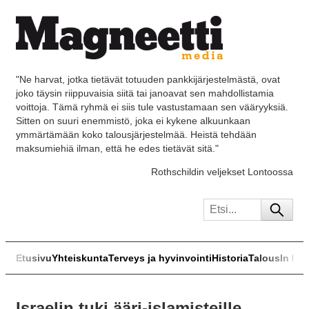
"Ne harvat, jotka tietävät totuuden pankkijärjestelmästä, ovat
joko täysin riippuvaisia siitä tai janoavat sen mahdollistamia
voittoja. Tämä ryhmä ei siis tule vastustamaan sen vääryyksiä.
Sitten on suuri enemmistö, joka ei kykene alkuunkaan
ymmärtämään koko talousjärjestelmää. Heistä tehdään
maksumiehiä ilman, että he edes tietävät sitä."
Rothschildin veljekset Lontoossa
Etusivu
Yhteiskunta
Terveys ja hyvinvointi
Historia
Talous
In Eng
Israelin tuki ääri-islamisteille