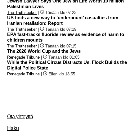
Jewish Lawyer Says One Jewish Life Worth 10 million
Palestinian Lives
The Truthseeker
|
Tänään klo 07:23
US finds a new way to ‘undercount’ casualties from
Iranian retaliation: Report
The Truthseeker
|
Tänään klo 07:19
EPA fast-tracks fluoride review as evidence of harm to
children mounts
The Truthseeker
|
Tänään klo 07:15
The 2026 World Cup and the Jews
Renegade Tribune
|
Tänään klo 01:05
While the Political Circus Distracts Us, Flock Builds the
Digital Police State
Renegade Tribune
|
Eilen klo 18:55
Ota yhteyttä
Haku