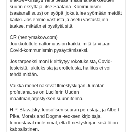
Makow–kristityt! Teitä pettää maailmankaikkeuden
suurin eksyttäjä, itse Saatana. Kommunismi
(saatanallisuus) on syöpä, joka tulee syömään meidät
kaikki. Jos emme vastusta ja asetu vastustajien
taakse, mikään ei pysäytä sitä.
CR (henrymakow.com)
Joukkotottelemattomuus on kaikki, mitä tarvitaan
Covid-kommunismin pysäyttämiseksi.
Jos tarpeeksi moni kieltäytyy rokotuksista, Covid-
testeistä, lukituksista ja erottelusta, hallitus ei voi
tehdä mitään.
Vaikka monet näkevät Ilmestyskirjan Jumalan
profetiana, se on Luciferin Uuden
maailmanjärjestyksen suunnitelma.
H.P. Blavatsky, teosofisen seuran perustaja, ja Albert
Pike, Morals and Dogma -teoksen kirjoittaja,
tunnustavat molemmat, että Ilmestyskirjan sisältö on
kabbalistinen.