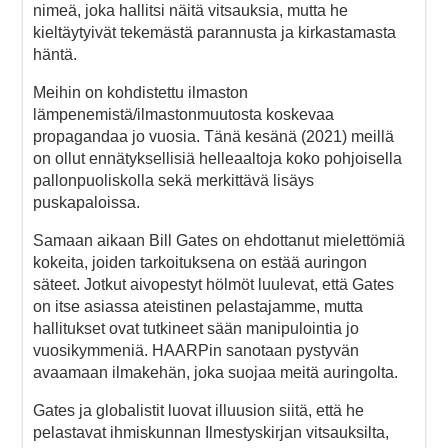
nimeä, joka hallitsi näitä vitsauksia, mutta he
kieltäytyivät tekemästä parannusta ja kirkastamasta
häntä.
Meihin on kohdistettu ilmaston
lämpenemistä/ilmastonmuutosta koskevaa
propagandaa jo vuosia. Tänä kesänä (2021) meillä
on ollut ennätyksellisiä helleaaltoja koko pohjoisella
pallonpuoliskolla sekä merkittävä lisäys
puskapaloissa.
Samaan aikaan Bill Gates on ehdottanut mielettömiä
kokeita, joiden tarkoituksena on estää auringon
säteet. Jotkut aivopestyt hölmöt luulevat, että Gates
on itse asiassa ateistinen pelastajamme, mutta
hallitukset ovat tutkineet sään manipulointia jo
vuosikymmeniä. HAARPin sanotaan pystyvän
avaamaan ilmakehän, joka suojaa meitä auringolta.
Gates ja globalistit luovat illuusion siitä, että he
pelastavat ihmiskunnan Ilmestyskirjan vitsauksilta,