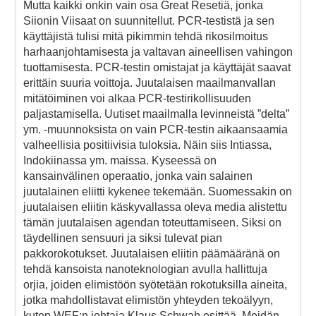
Mutta kaikki onkin vain osa Great Resetiä, jonka
Siionin Viisaat on suunnitellut. PCR-testistä ja sen
käyttäjistä tulisi mitä pikimmin tehdä rikosilmoitus
harhaanjohtamisesta ja valtavan aineellisen vahingon
tuottamisesta. PCR-testin omistajat ja käyttäjät saavat
erittäin suuria voittoja. Juutalaisen maailmanvallan
mitätöiminen voi alkaa PCR-testirikollisuuden
paljastamisella. Uutiset maailmalla levinneistä ”delta”
ym. -muunnoksista on vain PCR-testin aikaansaamia
valheellisia positiivisia tuloksia. Näin siis Intiassa,
Indokiinassa ym. maissa. Kyseessä on
kansainvälinen operaatio, jonka vain salainen
juutalainen eliitti kykenee tekemään. Suomessakin on
juutalaisen eliitin käskyvallassa oleva media alistettu
tämän juutalaisen agendan toteuttamiseen. Siksi on
täydellinen sensuuri ja siksi tulevat pian
pakkorokotukset. Juutalaisen eliitin päämääränä on
tehdä kansoista nanoteknologian avulla hallittuja
orjia, joiden elimistöön syötetään rokotuksilla aineita,
jotka mahdollistavat elimistön yhteyden tekoälyyn,
kuten WEF:n johtaja Klaus Schwab esittää. Meidän