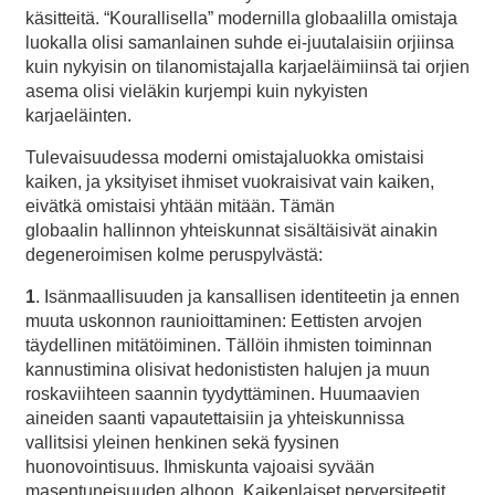
käsitteitä. “Kourallisella” modernilla globaalilla omistaja
luokalla olisi samanlainen suhde ei-juutalaisiin orjiinsa
kuin nykyisin on tilanomistajalla karjaeläimiinsä tai orjien
asema olisi vieläkin kurjempi kuin nykyisten
karjaeläinten.
Tulevaisuudessa moderni omistajaluokka omistaisi
kaiken, ja yksityiset ihmiset vuokraisivat vain kaiken,
eivätkä omistaisi yhtään mitään. Tämän
globaalin hallinnon yhteiskunnat sisältäisivät ainakin
degeneroimisen kolme peruspylvästä:
1
. Isänmaallisuuden ja kansallisen identiteetin ja ennen
muuta uskonnon raunioittaminen: Eettisten arvojen
täydellinen mitätöiminen. Tällöin ihmisten toiminnan
kannustimina olisivat hedonististen halujen ja muun
roskaviihteen saannin tyydyttäminen. Huumaavien
aineiden saanti vapautettaisiin ja yhteiskunnissa
vallitsisi yleinen henkinen sekä fyysinen
huonovointisuus. Ihmiskunta vajoaisi syvään
masentuneisuuden alhoon. Kaikenlaiset perversiteetit