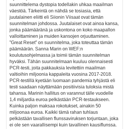
suunnittelema dystopia todellakin uhkaa maailman
väestöä. Tärkeintä on nähdä se tosiasia, että
juutalainen eliitti eli Siionin Viisaat ovat tämän
suunnitelman johdossa. Juutalaiset ovat ainoa kansa,
jonka päämääränä ja uskontona on koko maapallon
valloittaminen ja muiden kansojen orjuuttaminen.
”Great Reset” on suunnitelma, joka toteuttaa tämän
päämäärän. Sanna Marin on WEF:n
koulutusohjelmassa ja toimii tämän suunnitelman
hyväksi. Tähän suunnitelmaan kuuluu olennaisesti
PCR-testi, joita pakkauksia levitettiin maailman
valtioihin miljoonia kappaleita vuosina 2017-2018.
PCR-testillä kyetään luomaan pandemia tyhjästä eli
testi saadaan näyttämään positiivisia tuloksia mistä
tahansa. Marinin hallitus on varannut tälle vuodelle
1,4 miljardia euroa pelkästään PCR-testaukseen.
Kuinka paljon maksaa rokotukset, ainakin 50
miljoonaa euroa. Kaikki tämä rahan tuhlaus
pelkästään tavallisen flunssaviruksen torjuntaan, joka
ei ole sen vaarallisempi kuin tavallinen kausiflunssa.