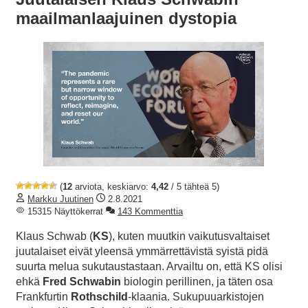
maailmanlaajuinen dystopia
(
12
arviota, keskiarvo:
4,42
/ 5 tähteä 5)
Markku Juutinen
2.8.2021
15315 Näyttökerrat
143 Kommenttia
Klaus Schwab (
KS
), kuten muutkin vaikutusvaltaiset
juutalaiset eivät yleensä ymmärrettävistä syistä pidä
suurta melua sukutaustastaan. Arvailtu on, että KS olisi
ehkä
Fred Schwabin
biologin perillinen, ja täten osa
Frankfurtin
Rothschild
-klaania. Sukupuuarkistojen