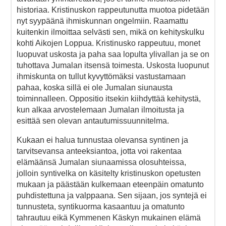
historiaa. Kristinuskon rappeutunutta muotoa pidetään
nyt syypäänä ihmiskunnan ongelmiin. Raamattu
kuitenkin ilmoittaa selvästi sen, mikä on kehityskulku
kohti Aikojen Loppua. Kristinusko rappeutuu, monet
luopuvat uskosta ja paha saa lopulta ylivallan ja se on
tuhottava Jumalan itsensä toimesta. Uskosta luopunut
ihmiskunta on tullut kyvyttömäksi vastustamaan
pahaa, koska sillä ei ole Jumalan siunausta
toiminnalleen. Oppositio itsekin kiihdyttää kehitystä,
kun alkaa arvostelemaan Jumalan ilmoitusta ja
esittää sen olevan antautumissuunnitelma.
Kukaan ei halua tunnustaa olevansa syntinen ja
tarvitsevansa anteeksiantoa, jotta voi rakentaa
elämäänsä Jumalan siunaamissa olosuhteissa,
jolloin syntivelka on käsitelty kristinuskon opetusten
mukaan ja päästään kulkemaan eteenpäin omatunto
puhdistettuna ja valppaana. Sen sijaan, jos syntejä ei
tunnusteta, syntikuorma kasaantuu ja omatunto
tahrautuu eikä Kymmenen Käskyn mukainen elämä