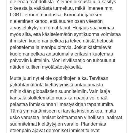
ole enää mahdollista. Yleinen oikeustaju ja käsitys
oikeasta ja väärästä turmeltuu, mikä ilmenee mm.
LGBT-terrorin muodossa. Koronahuijauksen
nieleminen kertoo, että suuren osan väestön
arvostelukyky on romahtanut. Huijaus saa voimaa
myös siitä, että käsittelemätön syntikuorma voimistaa
ihmisten kuolemanpelkoa ja tekee näistä helposti
pelottelemalla manipuloitavia. Jotkut käsittelevät
kuolemanpelkoa antautumalla erilaisin kuolemaa
palvoviin kultteihin. Moni sivilisaatio on tuhoutunut
näiden kulttien myötäsäestyksellä.
Mutta juuri nyt ei ole oppiriitojen aika. Tarvitaan
järkähtämätöntä kieltäytymistä antautumasta
mihinkään globalistien suunnitelmiin. Vain laaja
kansalaistottelemattomuus-kampanja voi enää
pelastaa ihmiskunnan Ilmestyskirjan tapahtumilta.
Tämä ymmärtämiseen ei tarvita kristinuskoa, mutta
usko varustaa ihmiset kohtaamaan vihollisen laatimat
suunnitelmat kieltäytyjien varalle. Plandemiaa
eteenpäin ajavat demoniset ihmiset tulevat