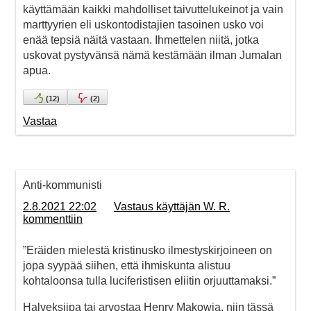
käyttämään kaikki mahdolliset taivuttelukeinot ja vain
marttyyrien eli uskontodistajien tasoinen usko voi
enää tepsiä näitä vastaan. Ihmettelen niitä, jotka
uskovat pystyvänsä nämä kestämään ilman Jumalan
apua.
(
12
)
(
2
)
Vastaa
Anti-kommunisti
2.8.2021 22:02
Vastaus käyttäjän W. R.
kommenttiin
”Eräiden mielestä kristinusko ilmestyskirjoineen on
jopa syypää siihen, että ihmiskunta alistuu
kohtaloonsa tulla luciferistisen eliitin orjuuttamaksi.”
Halveksiipa tai arvostaa Henry Makowia, niin tässä