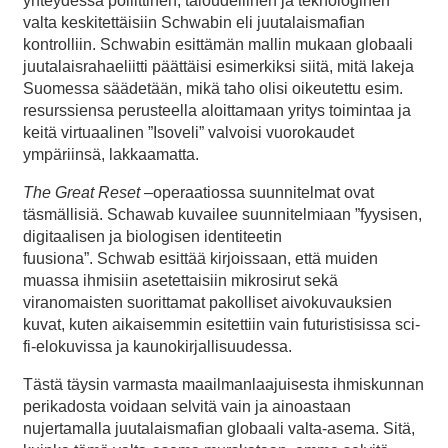
yhteydessä poliittinen, taloudellinen ja teknologinen
valta keskitettäisiin Schwabin eli juutalaismafian
kontrolliin. Schwabin esittämän mallin mukaan globaali
juutalaisrahaeliitti päättäisi esimerkiksi siitä, mitä lakeja
Suomessa säädetään, mikä taho olisi oikeutettu esim.
resurssiensa perusteella aloittamaan yritys toimintaa ja
keitä virtuaalinen ”Isoveli” valvoisi vuorokaudet
ympäriinsä, lakkaamatta.
The Great Reset
–operaatiossa suunnitelmat ovat
täsmällisiä. Schawab kuvailee suunnitelmiaan ”fyysisen,
digitaalisen ja biologisen identiteetin
fuusiona”. Schwab esittää kirjoissaan, että muiden
muassa ihmisiin asetettaisiin mikrosirut sekä
viranomaisten suorittamat pakolliset aivokuvauksien
kuvat, kuten aikaisemmin esitettiin vain futuristisissa sci-
fi-elokuvissa ja kaunokirjallisuudessa.
Tästä täysin varmasta maailmanlaajuisesta ihmiskunnan
perikadosta voidaan selvitä vain ja ainoastaan
nujertamalla juutalaismafian globaali valta-asema. Sitä,