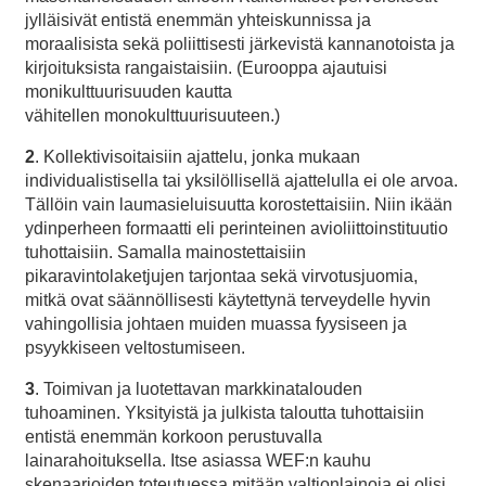
jylläisivät entistä enemmän yhteiskunnissa ja
moraalisista sekä poliittisesti järkevistä kannanotoista ja
kirjoituksista rangaistaisiin. (Eurooppa ajautuisi
monikulttuurisuuden kautta
vähitellen monokulttuurisuuteen.)
2
. Kollektivisoitaisiin ajattelu, jonka mukaan
individualistisella tai yksilöllisellä ajattelulla ei ole arvoa.
Tällöin vain laumasieluisuutta korostettaisiin. Niin ikään
ydinperheen formaatti eli perinteinen avioliittoinstituutio
tuhottaisiin. Samalla mainostettaisiin
pikaravintolaketjujen tarjontaa sekä virvotusjuomia,
mitkä ovat säännöllisesti käytettynä terveydelle hyvin
vahingollisia johtaen muiden muassa fyysiseen ja
psyykkiseen veltostumiseen.
3
. Toimivan ja luotettavan markkinatalouden
tuhoaminen. Yksityistä ja julkista taloutta tuhottaisiin
entistä enemmän korkoon perustuvalla
lainarahoituksella. Itse asiassa WEF:n kauhu
skenaarioiden toteutuessa mitään valtionlainoja ei olisi