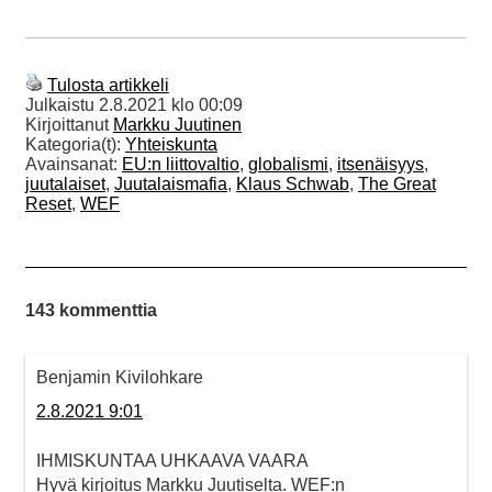
Tulosta artikkeli
Julkaistu
2.8.2021 klo 00:09
Kirjoittanut
Markku Juutinen
Kategoria(t):
Yhteiskunta
Avainsanat:
EU:n liittovaltio
,
globalismi
,
itsenäisyys
,
juutalaiset
,
Juutalaismafia
,
Klaus Schwab
,
The Great
Reset
,
WEF
143 kommenttia
Benjamin Kivilohkare
2.8.2021 9:01
IHMISKUNTAA UHKAAVA VAARA
Hyvä kirjoitus Markku Juutiselta. WEF:n