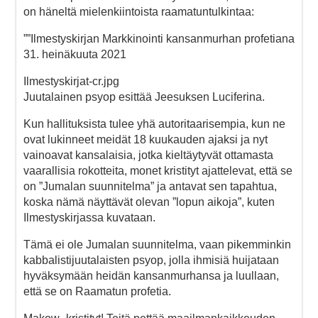
on häneltä mielenkiintoista raamatuntulkintaa:
””Ilmestyskirjan Markkinointi kansanmurhan profetiana
31. heinäkuuta 2021
Ilmestyskirjat-cr.jpg
Juutalainen psyop esittää Jeesuksen Luciferina.
Kun hallituksista tulee yhä autoritaarisempia, kun ne
ovat lukinneet meidät 18 kuukauden ajaksi ja nyt
vainoavat kansalaisia, jotka kieltäytyvät ottamasta
vaarallisia rokotteita, monet kristityt ajattelevat, että se
on ”Jumalan suunnitelma” ja antavat sen tapahtua,
koska nämä näyttävät olevan ”lopun aikoja”, kuten
Ilmestyskirjassa kuvataan.
Tämä ei ole Jumalan suunnitelma, vaan pikemminkin
kabbalistijuutalaisten psyop, jolla ihmisiä huijataan
hyväksymään heidän kansanmurhansa ja luullaan,
että se on Raamatun profetia.