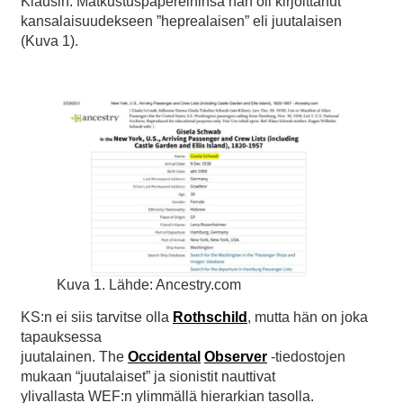
Klausin. Matkustuspapereihinsa hän oli kirjoittanut
kansalaisuudekseen ”heprealaisen” eli juutalaisen
(Kuva 1).
Kuva 1. Lähde: Ancestry.com
KS:n ei siis tarvitse olla
Rothschild
, mutta hän on joka
tapauksessa
juutalainen. The
Occidental
Observer
‑tiedostojen
mukaan “juutalaiset” ja sionistit nauttivat
ylivallasta WEF:n ylimmällä hierarkian tasolla.