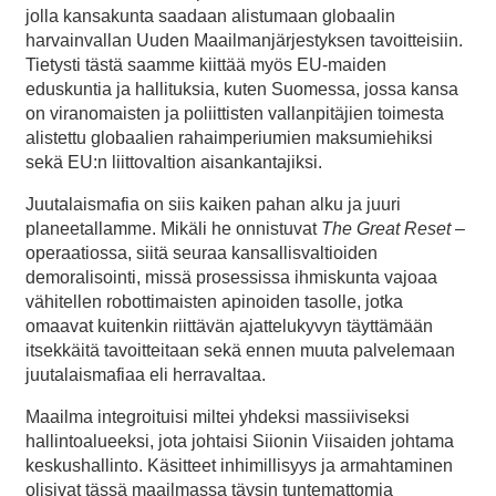
jolla kansakunta saadaan alistumaan globaalin
harvainvallan Uuden Maailmanjärjestyksen tavoitteisiin.
Tietysti tästä saamme kiittää myös EU-maiden
eduskuntia ja hallituksia, kuten Suomessa, jossa kansa
on viranomaisten ja poliittisten vallanpitäjien toimesta
alistettu globaalien rahaimperiumien maksumiehiksi
sekä EU:n liittovaltion aisankantajiksi.
Juutalaismafia on siis kaiken pahan alku ja juuri
planeetallamme. Mikäli he onnistuvat
The Great Reset
–
operaatiossa, siitä seuraa kansallisvaltioiden
demoralisointi, missä prosessissa ihmiskunta vajoaa
vähitellen robottimaisten apinoiden tasolle, jotka
omaavat kuitenkin riittävän ajattelukyvyn täyttämään
itsekkäitä tavoitteitaan sekä ennen muuta palvelemaan
juutalaismafiaa eli herravaltaa.
Maailma integroituisi miltei yhdeksi massiiviseksi
hallintoalueeksi, jota johtaisi Siionin Viisaiden johtama
keskushallinto. Käsitteet inhimillisyys ja armahtaminen
olisivat tässä maailmassa täysin tuntemattomia