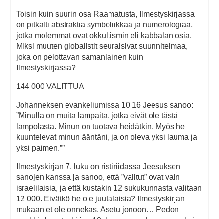
Toisin kuin suurin osa Raamatusta, Ilmestyskirjassa
on pitkälti abstraktia symboliikkaa ja numerologiaa,
jotka molemmat ovat okkultismin eli kabbalan osia.
Miksi muuten globalistit seuraisivat suunnitelmaa,
joka on pelottavan samanlainen kuin
Ilmestyskirjassa?
144 000 VALITTUA
Johanneksen evankeliumissa 10:16 Jeesus sanoo:
”Minulla on muita lampaita, jotka eivät ole tästä
lampolasta. Minun on tuotava heidätkin. Myös he
kuuntelevat minun ääntäni, ja on oleva yksi lauma ja
yksi paimen.””
Ilmestyskirjan 7. luku on ristiriidassa Jeesuksen
sanojen kanssa ja sanoo, että ”valitut” ovat vain
israelilaisia, ja että kustakin 12 sukukunnasta valitaan
12 000. Eivätkö he ole juutalaisia? Ilmestyskirjan
mukaan et ole onnekas. Asetu jonoon… Pedon