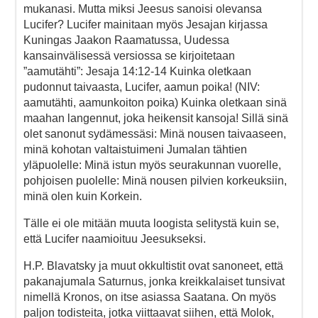
mukanasi. Mutta miksi Jeesus sanoisi olevansa
Lucifer? Lucifer mainitaan myös Jesajan kirjassa
Kuningas Jaakon Raamatussa, Uudessa
kansainvälisessä versiossa se kirjoitetaan
”aamutähti”: Jesaja 14:12-14 Kuinka oletkaan
pudonnut taivaasta, Lucifer, aamun poika! (NIV:
aamutähti, aamunkoiton poika) Kuinka oletkaan sinä
maahan langennut, joka heikensit kansoja! Sillä sinä
olet sanonut sydämessäsi: Minä nousen taivaaseen,
minä kohotan valtaistuimeni Jumalan tähtien
yläpuolelle: Minä istun myös seurakunnan vuorelle,
pohjoisen puolelle: Minä nousen pilvien korkeuksiin,
minä olen kuin Korkein.
Tälle ei ole mitään muuta loogista selitystä kuin se,
että Lucifer naamioituu Jeesukseksi.
H.P. Blavatsky ja muut okkultistit ovat sanoneet, että
pakanajumala Saturnus, jonka kreikkalaiset tunsivat
nimellä Kronos, on itse asiassa Saatana. On myös
paljon todisteita, jotka viittaavat siihen, että Molok,