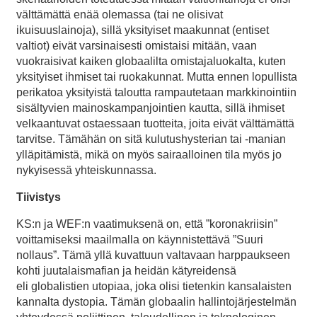
välttämättä enää olemassa (tai ne olisivat
ikuisuuslainoja), sillä yksityiset maakunnat (entiset
valtiot) eivät varsinaisesti omistaisi mitään, vaan
vuokraisivat kaiken globaalilta omistajaluokalta, kuten
yksityiset ihmiset tai ruokakunnat. Mutta ennen lopullista
perikatoa yksityistä taloutta rampautetaan markkinointiin
sisältyvien mainoskampanjointien kautta, sillä ihmiset
velkaantuvat ostaessaan tuotteita, joita eivät välttämättä
tarvitse. Tämähän on sitä kulutushysterian tai -manian
ylläpitämistä, mikä on myös sairaalloinen tila myös jo
nykyisessä yhteiskunnassa.
Tiivistys
KS:n ja WEF:n vaatimuksenä on, että ”koronakriisin”
voittamiseksi maailmalla on käynnistettävä ”Suuri
nollaus”. Tämä yllä kuvattuun valtavaan harppaukseen
kohti juutalaismafian ja heidän kätyreidensä
eli globalistien utopiaa, joka olisi tietenkin kansalaisten
kannalta dystopia. Tämän globaalin hallintojärjestelmän