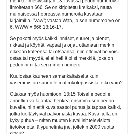
merkki. Ilmestyskirjan 13. luvussa pedon numeroksi
ilmoitetaan 666. Se on kirjoitettu kreikaksi, mutta
muinaisessa hepreassa numeroita kuvataan
kirjaimilla. ”Vaw”; vastaa W:tä, ja sen numeroarvo on
6. WWW = 666 13:16-17.
Se pakotti myös kaikki ihmiset, suuret ja pienet,
rikkaat ja köyhät, vapaat ja orjat, ottamaan merkin
oikeaan käteensä tai otsaansa, niin etteivät he voisi
ostaa tai myydä, ellei heillä olisi merkkiä, joka on
pedon nimi tai sen nimen numero.
Kuulostaa kauhean samankaltaiselta kuin
vasemmiston suunnitelmat rokotepassista, eikö vain?
Ottakaa myös huomioon: 13:15 Toiselle pedolle
annettiin valta antaa henkeä ensimmäisen pedon
kuvalle, niin että kuva saattoi puhua ja tappaa kaikki,
jotka kieltäytyivät palvomasta kuvaa. Kuva, jolla on
kyky puhua – miten muuten kuvailisit televisiota,
tietokonetta, älypuhelinta jne. jollekin 2000 vuotta
sitten?