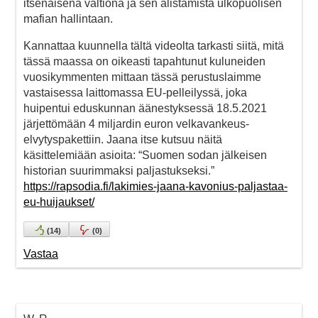
itsenäisenä valtiona ja sen alistamista ulkopuolisen
mafian hallintaan.
Kannattaa kuunnella tältä videolta tarkasti siitä, mitä
tässä maassa on oikeasti tapahtunut kuluneiden
vuosikymmenten mittaan tässä perustuslaimme
vastaisessa laittomassa EU-pelleilyssä, joka
huipentui eduskunnan äänestyksessä 18.5.2021
järjettömään 4 miljardin euron velkavankeus-
elvytyspakettiin. Jaana itse kutsuu näitä
käsittelemiään asioita: “Suomen sodan jälkeisen
historian suurimmaksi paljastukseksi.”
https://rapsodia.fi/lakimies-jaana-kavonius-paljastaa-
eu-huijaukset/
(
14
)
(
0
)
Vastaa