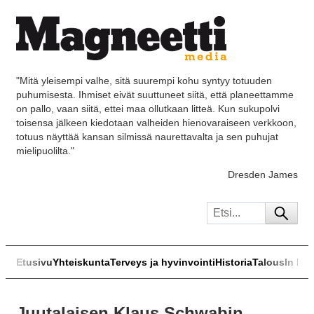
"Mitä yleisempi valhe, sitä suurempi kohu syntyy totuuden
puhumisesta. Ihmiset eivät suuttuneet siitä, että planeettamme
on pallo, vaan siitä, ettei maa ollutkaan litteä. Kun sukupolvi
toisensa jälkeen kiedotaan valheiden hienovaraiseen verkkoon,
totuus näyttää kansan silmissä naurettavalta ja sen puhujat
mielipuolilta."
Dresden James
Etusivu
Yhteiskunta
Terveys ja hyvinvointi
Historia
Talous
In Eng
Juutalaisen Klaus Schwabin