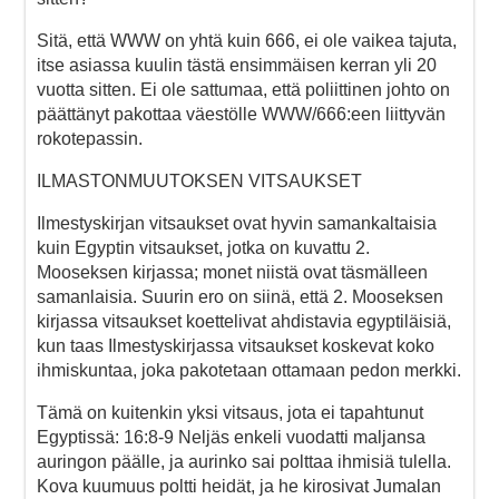
Sitä, että WWW on yhtä kuin 666, ei ole vaikea tajuta,
itse asiassa kuulin tästä ensimmäisen kerran yli 20
vuotta sitten. Ei ole sattumaa, että poliittinen johto on
päättänyt pakottaa väestölle WWW/666:een liittyvän
rokotepassin.
ILMASTONMUUTOKSEN VITSAUKSET
Ilmestyskirjan vitsaukset ovat hyvin samankaltaisia
kuin Egyptin vitsaukset, jotka on kuvattu 2.
Mooseksen kirjassa; monet niistä ovat täsmälleen
samanlaisia. Suurin ero on siinä, että 2. Mooseksen
kirjassa vitsaukset koettelivat ahdistavia egyptiläisiä,
kun taas Ilmestyskirjassa vitsaukset koskevat koko
ihmiskuntaa, joka pakotetaan ottamaan pedon merkki.
Tämä on kuitenkin yksi vitsaus, jota ei tapahtunut
Egyptissä: 16:8-9 Neljäs enkeli vuodatti maljansa
auringon päälle, ja aurinko sai polttaa ihmisiä tulella.
Kova kuumuus poltti heidät, ja he kirosivat Jumalan