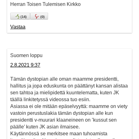
Herran Toisen Tulemisen Kirkko
(
14
)
(
0
)
Vastaa
Suomen loppu
2.8.2021 9:37
Tämän dystopian alle oman maamme presidentti,
hallitus ja jopa eduskunta on päättänyt kansan alistaa
sen tahtoa ja mielipidettä kuuntelematta, kuten JK
täällä linkitetyssä videossa tuo esiin.
Asiassa ei ole mitään epäselvyyttä: maamme on viety
vastoin perustuslakia tämän dystopian alle kun
presidentti v-muurari klaaneineen on ’kussut sen
päälle’ kuten JK asian ilmaisee.
Käytännössä se merkitsee maan tuhoamista