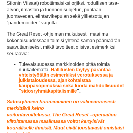
Siionin Viisaat) robottimaisiksi orjiksi, rodullisen tasa-
arvon, ilmaston ja luonnon suojelun, puhtaan
juomaveden, elintarvikepulan sekä ylilietsottujen
“pandemioiden” varjolla.
The Great Reset -ohjelman mukaisesti maailma
kokonaisuudessaan toimisi yhtenä saman päämäärän
saavuttamiseksi, mitkä tavoitteet olisivat esimerkiksi
seuraavia:
Tulevaisuudessa markkinoiden pitää toimia
nuukailematta.
Hallitusten täytyy parantaa
yhteistyötään esimerkiksi verotuksessa ja
julkistaloudessa, ajankohtaistaa
kauppasopimuksia sekä luoda mahdollisuudet
”sidosryhmäkapitalismille
”.
Sidosryhmien huomioiminen on välinearvoisesti
merkittävä keino
voitontavoittelussa. The Great Reset –operaation
viitoittamassa maailmassa voitot kertyisivät
kouralliselle ihmisiä. Muut eivät joustavasti omistaisi