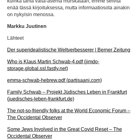
kuinka tämä valta-asema murskataan, emme selvitä
enää tässä kirjoituksessa, mutta informaatiosota ainakin
on nykyisin menossa.
Markku Juutinen
Lähteet
Der superidealistische Weltverbesserer | Berner Zeitung
Who is Klaus Martin Schwab-4.pdf (jimdo-
storage.global.ssl.fastly.net)
emma-schwab-hebrew.pdf (partisaani.com)
Family Schwab – Projekt Jüdisches Leben in Frankfurt
(juedisches-leben-frankfurt.de)
The not-so-friendly folks at the World Economic Forum –
The Occidental Observer
Some Jews Involved in the Great Covid Reset – The
Occidental Observer