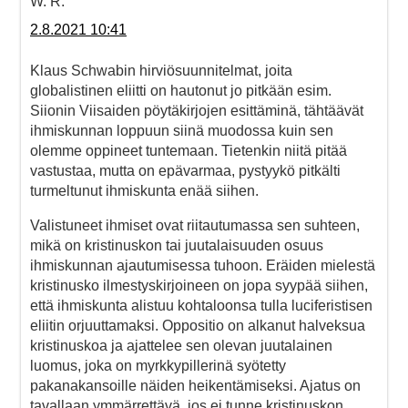
W. R.
2.8.2021 10:41
Klaus Schwabin hirviösuunnitelmat, joita
globalistinen eliitti on hautonut jo pitkään esim.
Siionin Viisaiden pöytäkirjojen esittäminä, tähtäävät
ihmiskunnan loppuun siinä muodossa kuin sen
olemme oppineet tuntemaan. Tietenkin niitä pitää
vastustaa, mutta on epävarmaa, pystyykö pitkälti
turmeltunut ihmiskunta enää siihen.
Valistuneet ihmiset ovat riitautumassa sen suhteen,
mikä on kristinuskon tai juutalaisuuden osuus
ihmiskunnan ajautumisessa tuhoon. Eräiden mielestä
kristinusko ilmestyskirjoineen on jopa syypää siihen,
että ihmiskunta alistuu kohtaloonsa tulla luciferistisen
eliitin orjuuttamaksi. Oppositio on alkanut halveksua
kristinuskoa ja ajattelee sen olevan juutalainen
luomus, joka on myrkkypillerinä syötetty
pakanakansoille näiden heikentämiseksi. Ajatus on
tavallaan ymmärrettävä, jos ei tunne kristinuskon