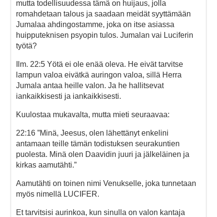
mutta todellisuudessa tämä on huijaus, jolla
romahdetaan talous ja saadaan meidät syyttämään
Jumalaa ahdingostamme, joka on itse asiassa
huipputeknisen psyopin tulos. Jumalan vai Luciferin
työtä?
Ilm. 22:5 Yötä ei ole enää oleva. He eivät tarvitse
lampun valoa eivätkä auringon valoa, sillä Herra
Jumala antaa heille valon. Ja he hallitsevat
iankaikkisesti ja iankaikkisesti.
Kuulostaa mukavalta, mutta mieti seuraavaa:
22:16 ”Minä, Jeesus, olen lähettänyt enkelini
antamaan teille tämän todistuksen seurakuntien
puolesta. Minä olen Daavidin juuri ja jälkeläinen ja
kirkas aamutähti.”
Aamutähti on toinen nimi Venukselle, joka tunnetaan
myös nimellä LUCIFER.
Et tarvitsisi aurinkoa, kun sinulla on valon kantaja