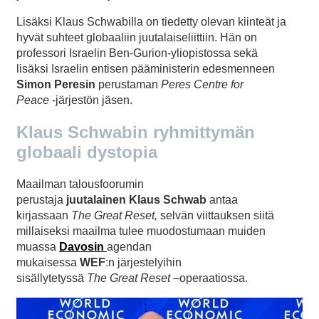
Lisäksi Klaus Schwabilla on tiedetty olevan kiinteät ja
hyvät suhteet globaaliin juutalaiseliittiin. Hän on
professori Israelin Ben-Gurion-yliopistossa sekä
lisäksi Israelin entisen pääministerin edesmenneen
Simon Peresin
perustaman
Peres Centre for
Peace
‑järjestön jäsen.
Klaus Schwabin ryhmittymän
globaali dystopia
Maailman talousfoorumin
perustaja
juutalainen
Klaus Schwab
antaa
kirjassaan
The
Great Reset,
selvän viittauksen siitä
millaiseksi maailma tulee muodostumaan muiden
muassa
Davosin
agendan
mukaisessa
WEF
:n järjestelyihin
sisällytetyssä
The Great Reset
–operaatiossa.