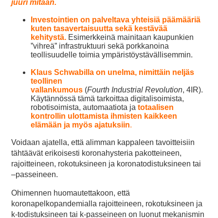
juuri mitään.
Investointien on palveltava yhteisiä päämääriä
kuten tasavertaisuutta sekä kestävää
kehitystä.
Esimerkkeinä mainitaan kaupunkien
”vihreä” infrastruktuuri sekä porkkanoina
teollisuudelle toimia ympäristöystävällisemmin.
Klaus Schwabilla on unelma, nimittäin
neljäs
teollinen
vallankumous
(
Fourth Industrial Revolution
, 4IR).
Käytännössä tämä tarkoittaa digitalisoimista,
robotisoimista, automaatiota ja
totaalisen
kontrollin ulottamista ihmisten kaikkeen
elämään ja myös ajatuksiin
.
Voidaan ajatella, että alimman kappaleen tavoitteisiin
tähtäävät erikoisesti koronahysteria pakotteineen,
rajoitteineen, rokotuksineen ja koronatodistuksineen tai
–passeineen.
Ohimennen huomautettakoon, että
koronapelkopandemialla rajoitteineen, rokotuksineen ja
k-todistuksineen tai k-passeineen on luonut mekanismin