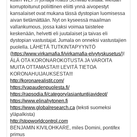
korruptoitunut poliittinen eliitti ynnä aivopestyt
kansalaiset ovat mukana tässä dystopian luomisessa
aivan tietämättään. Nyt on kyseessä maailman
vallankumous, jossa kaksi voimaa taistelee
keskenään, helvetti eli juutalaiset ja taivas eli
dystopian vastustajat. Jumala on onneksi vastustajien
puolella. LÄHETÄ TUTKINTAPYYNTÖ
(
https://www.virkamafia.fi/virkamafia-elvytyskusetus/
)!
ÄLÄ OTA KORONAROKOTUSTA JA VAROITA
MUITA OTTAMASTA!!! LEVITÄ TIETOA
KORONAHUIJAUKSESTA!!!
http://koronarealistit.com/
https://vapaudenpuolesta.fi/
https://rapsodia.fi/category/asiantuntijavideot/
https://www.elinahytonen.fi
https://www.globalresearch.ca
(teksti suomeksi
yläpalkista)
http://stopworldcontrol.com
BENJAMIN KIVILOHKARE, miles Domini, pontifex
primus