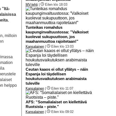
MV-lehti
|
Eilen klo 18:03
 ”Itä-
alaisissa
eita.
Tunteikas romahdus
kaupunginvaltuustossa: ”Valkoiset
n, milloin
kuolevat sukupuuttoon, jos
en
maahanmuuttoa rajoitetaan!”
Kansalainen
|
Eilen klo 13:03
virrassa
famation
ila
Ceutan kaaos ei ollut yllätys – näin
perustele
Espanja loi täydellisen
houkutusvaikutuksen arabimaista
alaiset
tuleville
 on helppo
Kansalainen
|
Eilen klo 11:07
AFS: “Somalialaiset on kiellettävä
Ruotsista – piste.”
Kansalainen
|
Eilen klo 09:02