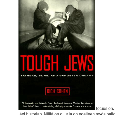
Totuus on, 
läpi historian. Niillä on ollut ja on edelleen myös paljo