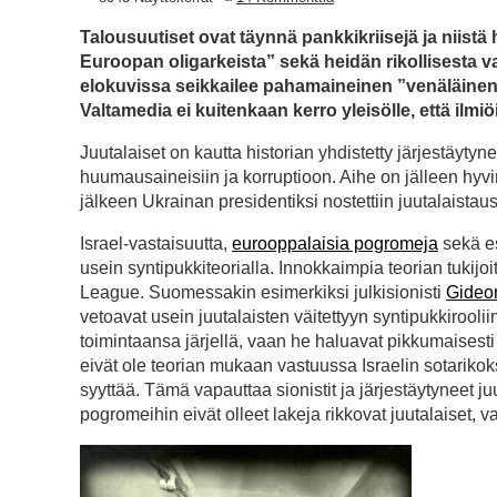
Talousuutiset ovat täynnä pankkikriisejä ja niistä
Euroopan oligarkeista” sekä heidän rikollisesta v
elokuvissa seikkailee pahamaineinen ”venäläinen 
Valtamedia ei kuitenkaan kerro yleisölle, että ilmiöi
Juutalaiset on kautta historian yhdistetty järjestäyty
huumausaineisiin ja korruptioon. Aihe on jälleen hy
jälkeen Ukrainan presidentiksi nostettiin juutalaistau
Israel-vastaisuutta,
eurooppalaisia pogromeja
sekä es
usein syntipukkiteorialla. Innokkaimpia teorian tukijoi
League. Suomessakin esimerkiksi julkisionisti
Gideo
vetoavat usein juutalaisten väitettyyn syntipukkirooli
toimintaansa järjellä, vaan he haluavat pikkumaises
eivät ole teorian mukaan vastuussa Israelin sotarikok
syyttää. Tämä vapauttaa sionistit ja järjestäytyneet j
pogromeihin eivät olleet lakeja rikkovat juutalaiset,