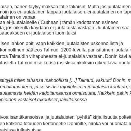
aisen, hänen täytyy maksaa tälle takaisin. Mutta jos juutalainen
moin jos ei-juutalainen tappaa juutalaisen, ei-juutalainen on tap
talainen on vapaa.
taa ei-juutalaiselle (‘Cuthean’) tämän kadottaman esineen.
a, jos oikeutta käydään ei-juutalaista vastaan. Juutalainen saa
saadakseen ei-juutalaisen tuomituksi.
isen lahkon opit, vaan kaikkien juutalaisten uskonnollista ja
skonnollinen pääteos Talmud. 1200-luvulla pariisilainen juutala
 kertoa Talmudin vihapuheesta ei-juutalaisia vastaan. Donin kävi 
olustella Talmudin selkeästi rasistisia rikoksiin oikeuttavia opetu
kristittyjä miten tahansa mahdollista […] Talmud, vakuutti Donin, 
attomuuteen, ja se sisälsi rajoituksia ei-juutalaisia kohtaan; s
palauttamasta heidän kadottamaansa omaisuutta. Kaikkein pahin 
luopioiden vastaiset rukoukset päivittäisessä
aivoa isäntäkansoissa, ja juutalaisten ”pyhää” kirjallisuutta poltet
een katkeria totuuden kertoneelle Doninille, minkä voi huomata l
maisissa julkaisuissa.