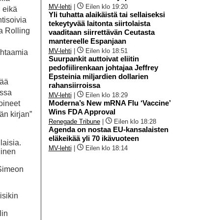
MV-lehti
|
Eilen klo 19:20
, eikä
Yli tuhatta alaikäistä tai sellaiseksi
tisoivia
tekeytyvää laitonta siirtolaista
a Rolling
vaaditaan siirrettävän Ceutasta
mantereelle Espanjaan
MV-lehti
|
Eilen klo 18:51
jahtaamia
Suurpankit auttoivat eliitin
pedofiilirenkaan johtajaa Jeffrey
Epsteinia miljardien dollarien
tää
rahansiirroissa
issa
MV-lehti
|
Eilen klo 18:29
Moderna’s New mRNA Flu ‘Vaccine’
oineet
Wins FDA Approval
än kirjan”
Renegade Tribune
|
Eilen klo 18:28
Agenda on nostaa EU-kansalaisten
eläkeikää yli 70 ikävuoteen
laisia.
MV-lehti
|
Eilen klo 18:14
linen
 Simeon
isikin
lin