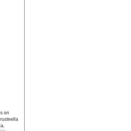
us on
rusteella
ia.