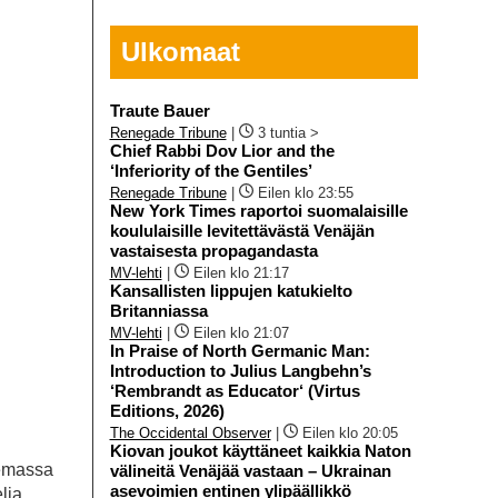
Ulkomaat
Traute Bauer
Renegade Tribune
|
3 tuntia >
Chief Rabbi Dov Lior and the
‘Inferiority of the Gentiles’
Renegade Tribune
|
Eilen klo 23:55
New York Times raportoi suomalaisille
koululaisille levitettävästä Venäjän
vastaisesta propagandasta
MV-lehti
|
Eilen klo 21:17
Kansallisten lippujen katukielto
Britanniassa
MV-lehti
|
Eilen klo 21:07
In Praise of North Germanic Man:
Introduction to Julius Langbehn’s
‘Rembrandt as Educator‘ (Virtus
Editions, 2026)
The Occidental Observer
|
Eilen klo 20:05
Kiovan joukot käyttäneet kaikkia Naton
olemassa
välineitä Venäjää vastaan – Ukrainan
asevoimien entinen ylipäällikkö
elia