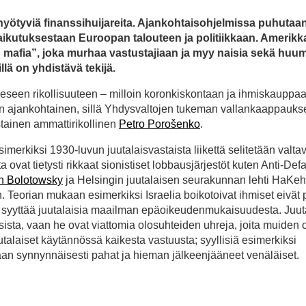
 hyötyviä finanssihuijareita. Ajankohtaisohjelmissa puhutaan
aikutuksestaan Euroopan talouteen ja politiikkaan. Amerikk
mafia”, joka murhaa vastustajiaan ja myy naisia sekä huum
llä on yhdistävä tekijä.
neeseen rikollisuuteen – milloin koronkiskontaan ja ihmiskauppaa
vin ajankohtainen, sillä Yhdysvaltojen tukeman vallankaappauks
stainen ammattirikollinen
Petro Porošenko
.
imerkiksi 1930-luvun juutalaisvastaista liikettä selitetään valta
ta ovat tietysti rikkaat sionistiset lobbausjärjestöt kuten Anti-De
n Bolotowsky
ja Helsingin juutalaisen seurakunnan lehti HaKeh
in. Teorian mukaan esimerkiksi Israelia boikotoivat ihmiset eivät 
ti syyttää juutalaisia maailman epäoikeudenmukaisuudesta. Juut
sista, vaan he ovat viattomia olosuhteiden uhreja, joita muiden
uutalaiset käytännössä kaikesta vastuusta; syyllisiä esimerkiksi
 vaan synnynnäisesti pahat ja hieman jälkeenjääneet venäläiset.