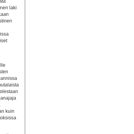
ätä
inen laki
ukaan
stinen
lissa
iset
lle
sten
glannissa
uutalaista
uolestaan
ianajaja
a
an kuin
koksissa