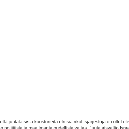
että juutalaisista koostuneita etnisiä rikollisjärjestöjä on ollut 
n poliittista ja maailmantaloudellista valtaa. Juutalaisvaltio Isra