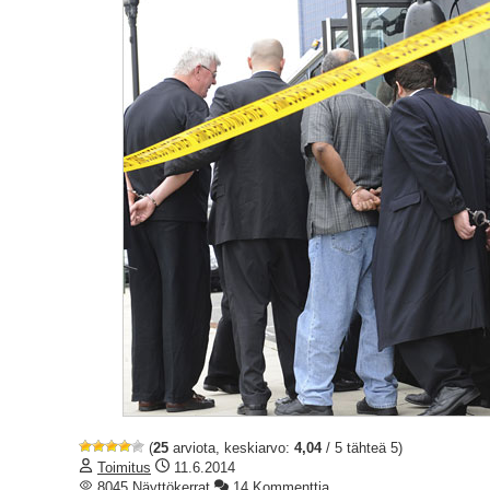
(
25
arviota, keskiarvo:
4,04
/ 5 tähteä 5)
Toimitus
11.6.2014
8045 Näyttökerrat
14 Kommenttia