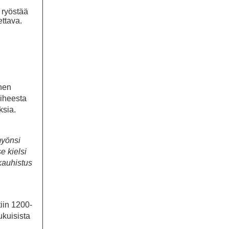
 ryöstää
ettava.
inen
aiheesta
ksia.
myönsi
e kielsi
kauhistus
tiin 1200-
ukuisista