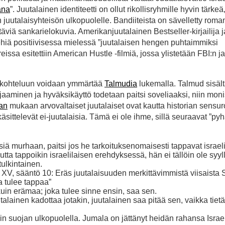
ana
”. Juutalainen identiteetti on ollut rikollisryhmille hyvin tärkeä
 juutalaisyhteisön ulkopuolelle. Bandiiteista on sävelletty roman
äviä sankarielokuvia. Amerikanjuutalainen Bestseller-kirjailija j
hiä positiivisessa mielessä ”juutalaisen hengen puhtaimmiksi
issa esitettiin American Hustle -filmiä, jossa ylistetään FBI:n 
ten kohteluun voidaan ymmärtää
Talmudia
lukemalla. Talmud sisäl
 huijaaminen ja hyväksikäyttö todetaan paitsi soveliaaksi, niin mon
an
mukaan arvovaltaiset juutalaiset ovat kautta historian sensur
käsittelevät ei-juutalaisia. Tämä ei ole ihme, sillä seuraavat ”pyh
:
siä murhaan, paitsi jos he tarkoituksenomaisesti tappavat israeli
mutta tappoikin israelilaisen erehdyksessä, hän ei tällöin ole syyl
ulkintainen.
XV, sääntö 10: Eräs juutalaisuuden merkittävimmistä viisaista
a tulee tappaa”
uin erämaa; joka tulee sinne ensin, saa sen.
inen kadottaa jotakin, juutalainen saa pitää sen, vaikka tietä
in suojan ulkopuolella. Jumala on jättänyt heidän rahansa Israe