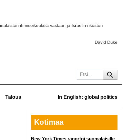
iinalaisten ihmisoikeuksia vastaan ja Israelin rikosten
David Duke
Talous
In English: global politics
Kotimaa
New York Times raportoi suomalaisille