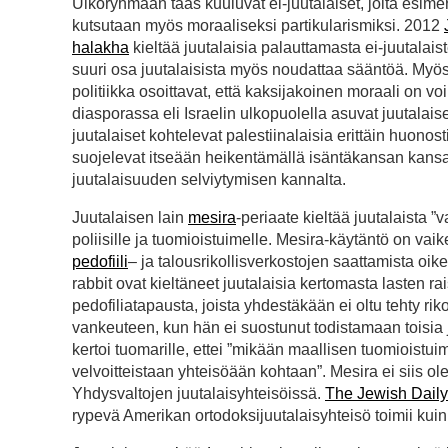
Ulkoryhmään taas kuuluvat ei-juutalaiset, joita esime
kutsutaan myös moraaliseksi partikularismiksi. 2012
halakha
kieltää juutalaisia palauttamasta ei-juutala
suuri osa juutalaisista myös noudattaa sääntöä. Myös j
politiikka osoittavat, että kaksijakoinen moraali on v
diasporassa eli Israelin ulkopuolella asuvat juutalais
juutalaiset kohtelevat palestiinalaisia erittäin huonos
suojelevat itseään heikentämällä isäntäkansan kansall
juutalaisuuden selviytymisen kannalta.
Juutalaisen lain
mesira
-periaate kieltää juutalaista ”
poliisille ja tuomioistuimelle. Mesira-käytäntö on va
pedofiili
– ja talousrikollisverkostojen saattamista o
rabbit ovat kieltäneet juutalaisia kertomasta lasten rai
pedofiliatapausta, joista yhdestäkään ei oltu tehty r
vankeuteen, kun hän ei suostunut todistamaan toisia
kertoi tuomarille, ettei ”mikään maallisen tuomiois
velvoitteistaan yhteisöään kohtaan”. Mesira ei siis ol
Yhdysvaltojen juutalaisyhteisöissä.
The Jewish Dail
rypevä Amerikan ortodoksijuutalaisyhteisö toimii kuin