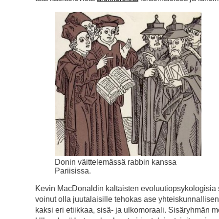
Donin väittelemässä rabbin kanssa
Pariisissa.
Kevin MacDonaldin kaltaisten evoluutiopsykologisia s
voinut olla juutalaisille tehokas ase yhteiskunnallise
kaksi eri etiikkaa, sisä- ja ulkomoraali. Sisäryhmän mo