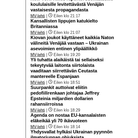
koululaisille levitettävästä Venäjän
vastaisesta propagandasta
MV-lehti
|
Eilen klo 21:17
Kansallisten lippujen katukielto
Britanniassa
MV-lehti
|
Eilen klo 21:07
Kiovan joukot käyttäneet kaikkia Naton
välineitä Venäjää vastaan – Ukrainan
asevoimien entinen ylipäällikkö
MV-lehti
|
Eilen klo 19:20
Yli tuhatta alaikäistä tai sellaiseksi
tekeytyvää laitonta siirtolaista
vaaditaan siirrettävän Ceutasta
mantereelle Espanjaan
MV-lehti
|
Eilen klo 18:51
Suurpankit auttoivat eliitin
pedofiilirenkaan johtajaa Jeffrey
Epsteinia miljardien dollarien
rahansiirroissa
MV-lehti
|
Eilen klo 18:29
Agenda on nostaa EU-kansalaisten
eläkeikää yli 70 ikävuoteen
MV-lehti
|
Eilen klo 18:14
Yhdysvallat hylkäsi Ukrainan pyynnön
ilmatorjunnan ohjuksista