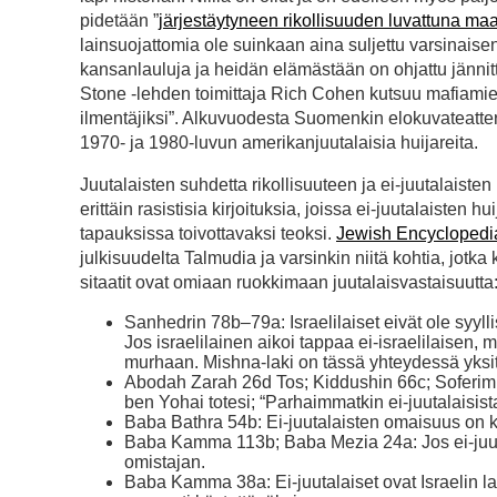
pidetään ”
järjestäytyneen rikollisuuden luvattuna ma
lainsuojattomia ole suinkaan aina suljettu varsinaisen
kansanlauluja ja heidän elämästään on ohjattu jännitt
Stone -lehden toimittaja Rich Cohen kutsuu mafiamie
ilmentäjiksi”. Alkuvuodesta Suomenkin elokuvateattere
1970- ja 1980-luvun amerikanjuutalaisia huijareita.
Juutalaisten suhdetta rikollisuuteen ja ei-juutalais
erittäin rasistisia kirjoituksia, joissa ei-juutalaisten
tapauksissa toivottavaksi teoksi.
Jewish Encyclopedi
julkisuudelta Talmudia ja varsinkin niitä kohtia, jotka 
sitaatit ovat omiaan ruokkimaan juutalaisvastaisuutta
Sanhedrin 78b–79a: Israelilaiset eivät ole syylli
Jos israelilainen aikoi tappaa ei-israelilaisen, 
murhaan. Mishna-laki on tässä yhteydessä yksit
Abodah Zarah 26d Tos; Kiddushin 66c; Soferim 
ben Yohai totesi; “Parhaimmatkin ei-juutalaisist
Baba Bathra 54b: Ei-juutalaisten omaisuus on k
Baba Kamma 113b; Baba Mezia 24a: Jos ei-juutala
omistajan.
Baba Kamma 38a: Ei-juutalaiset ovat Israelin la