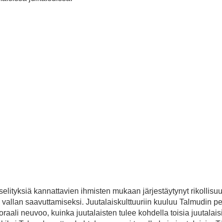
elityksiä kannattavien ihmisten mukaan järjestäytynyt rikollisu
n vallan saavuttamiseksi. Juutalaiskulttuuriin kuuluu Talmudin pe
raali neuvoo, kuinka juutalaisten tulee kohdella toisia juutalais