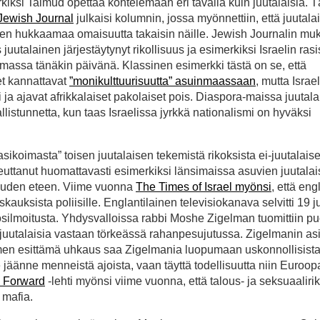
rkiksi Talmud opettaa kohtelemaan eri tavalla kuin juutalaisia. T
Jewish Journal
julkaisi kolumnin, jossa myönnettiin, että juutala
isten hukkaamaa omaisuutta takaisin näille. Jewish Journalin m
uutalainen järjestäytynyt rikollisuus ja esimerkiksi Israelin rasi
oimassa tänäkin päivänä. Klassinen esimerkki tästä on se, että
et kannattavat
”monikulttuurisuutta” asuinmaassaan
, mutta Israe
ti ja ajavat afrikkalaiset pakolaiset pois. Diaspora-maissa juutala
istunnetta, kun taas Israelissa jyrkkä nationalismi on hyväksi
vasikoimasta” toisen juutalaisen tekemistä rikoksista ei-juutalaise
ikeuttanut huomattavasti esimerkiksi länsimaissa asuvien juutalai
ikeuden eteen. Viime vuonna
The Times of Israel myönsi
, että en
skauksista poliisille. Englantilainen televisiokanava selvitti 19 j
ikosilmoitusta. Yhdysvalloissa rabbi Moshe Zigelman tuomittiin p
 juutalaisia vastaan törkeässä rahanpesujutussa. Zigelmanin as
tuimen esittämä uhkaus saa Zigelmania luopumaan uskonnollisist
e jäänne menneistä ajoista, vaan täyttä todellisuutta niin Euroop
y Forward
-lehti myönsi viime vuonna, että talous- ja seksuaaliri
 mafia.