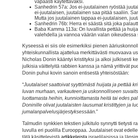
vapaasti käytettäväksi.
Sanhedrin 57a: Jos ei-juutalainen ryöstää juutal
ei-juutalaisen, juutalainen saa pitää saaliin. Sa
Mutta jos juutalainen tappaa ei-juutalaisen, juu
Sanhedrin 76b: Herra ei säästä sitä joka palaut
Baba Kamma 113a: On luvallista pettää ja huijat
valehdella ja vannoa väärän valan oikeudessa 
Kyseessä ei siis ole esimerkiksi pienen ääriuskonnoll
yhteiskunnallista ajattelua merkittävästi muovaava u
Nicholas Donin kääntyi kristityksi ja alkoi julkisesti
julkisia väittelyitä rabbien kanssa ja nämä yrittivät pu
Donin puhui kovin sanoin entisestä yhteisöstään:
“
Juutalaiset saattoivat syyttömästi huijata ja pettää 
luvan murhaan, varkauteen ja uskonnolliseen suvaitsem
luottamasta heihin, kunnioittamasta heitä tai edes 
Doninille olivat juutalaisten lausumat kristittyjen ja 
jumalanpalvelusjärjestyksessään.
”
Talmudin synkkien tekstien julkitulo synnytti tietysti r
luvulla eri puolilla Eurooppaa. Juutalaiset ovat edell
tätä käsittelevistä
artikkeleista
israelilaisissa ja länsi