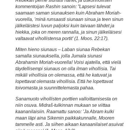
Rebekan perhe siunasi hänet, ja uskonnollisen
kommentoijan Rashin sanoin: ”Lapsesi tulevat
saamaan saman siunauksen kuin Abraham Moriah-
vuorella, ’minä runsaasti siunaan sinua ja teen sinun
jälkeläistesi luvun paljoksi kuin taivaan tähdet ja
hiekka, joka on meren rannalla, ja sinun jälkeläisesi
valtaavat vihollistensa portit’ (1. Moos. 22:17).
Miten hieno siunaus – Laban siunaa Rebekan
samalla siunauksella, jolla Jumala siunasi
Abrahamin Moriah-vuorella! Voisi ajatella, että vielä
täydellisempi siunaus on olla ilman vihollisia. Tai
mikäli vihollisia on olemassa, että he katuvat ja
lopettavat olemasta vihollisia. Että he lopettavat
toivomasta ja suunnittelemasta pahaa.
Sanamuoto vihollisten porttien valloittamisesta on
niin osuva. Midraš-tulkinnan mukaan se viittaa
kaananilaisiin. Raamattu sanoo: ’Ja Abram kulki
maan läpi aina Sikemin paikkakunnalle, Mooren
tammelle asti. Ja siihen aikaan kanaanilaiset asuivat