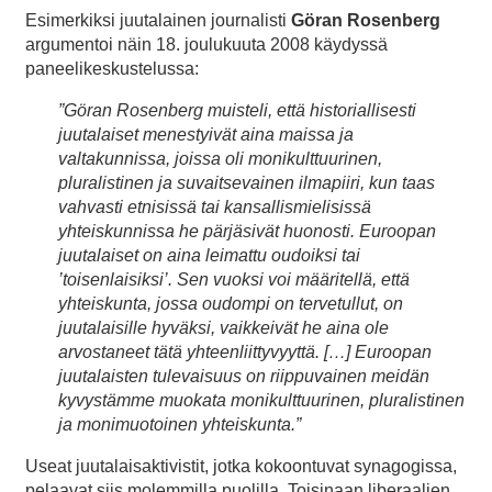
Esimerkiksi juutalainen journalisti
Göran Rosenberg
argumentoi näin 18. joulukuuta 2008 käydyssä
paneelikeskustelussa:
”Göran Rosenberg muisteli, että historiallisesti
juutalaiset menestyivät aina maissa ja
valtakunnissa, joissa oli monikulttuurinen,
pluralistinen ja suvaitsevainen ilmapiiri, kun taas
vahvasti etnisissä tai kansallismielisissä
yhteiskunnissa he pärjäsivät huonosti. Euroopan
juutalaiset on aina leimattu oudoiksi tai
’toisenlaisiksi’. Sen vuoksi voi määritellä, että
yhteiskunta, jossa oudompi on tervetullut, on
juutalaisille hyväksi, vaikkeivät he aina ole
arvostaneet tätä yhteenliittyvyyttä. […] Euroopan
juutalaisten tulevaisuus on riippuvainen meidän
kyvystämme muokata monikulttuurinen, pluralistinen
ja monimuotoinen yhteiskunta.”
Useat juutalaisaktivistit, jotka kokoontuvat synagogissa,
pelaavat siis molemmilla puolilla. Toisinaan liberaalien