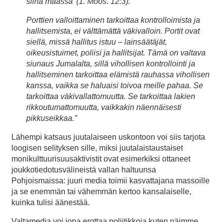
siinä maassa’ (1. Moos. 12:3).
Porttien valloittaminen tarkoittaa kontrolloimista ja
hallitsemista, ei välttämättä väkivalloin. Portit ovat
siellä, missä hallitus istuu – lainsäätäjät,
oikeusistuimet, poliisi ja hallitsijat. Tämä on valtava
siunaus Jumalalta, sillä vihollisen kontrollointi ja
hallitseminen tarkoittaa elämistä rauhassa vihollisen
kanssa, vaikka se haluaisi toivoa meille pahaa. Se
tarkoittaa väkivallattomuutta. Se tarkoittaa lakien
rikkoutumattomuutta, vaikkakin näennäisesti
pikkuseikkaa.”
Lähempi katsaus juutalaiseen uskontoon voi siis tarjota
loogisen selityksen sille, miksi juutalaistaustaiset
monikulttuurisuusaktivistit ovat esimerkiksi ottaneet
joukkotiedotusvälineistä vallan haltuunsa
Pohjoismaissa: juuri media toimii kasvattajana massoille
ja se enemmän tai vähemmän kertoo kansalaiselle,
kuinka tulisi äänestää.
Valtamedia voi jopa erottaa poliitikkoja kuten näimme,