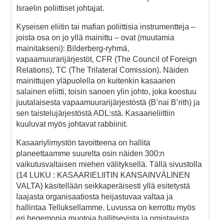
Israelin poliittiset johtajat.
Kyseisen eliitin tai mafian poliittisia instrumentteja –
joista osa on jo yllä mainittu – ovat (muutamia
mainitakseni): Bilderberg-ryhmä,
vapaamuurarijärjestöt, CFR (The Council of Foreign
Relations), TC (The Trilateral Comission). Näiden
mainittujen yläpuolella on kuitenkin kasaarien
salainen eliitti, toisin sanoen ylin johto, joka koostuu
juutalaisesta vapaamuurarijärjestöstä (B’nai B’rith) ja
sen taistelujärjestöstä ADL:stä. Kasaarieliittiin
kuuluvat myös johtavat rabbiinit.
Kasaariylimystön tavoitteena on hallita
planeettaamme suurelta osin näiden 300:n
vaikutusvaltaisen miehen välityksellä. Tällä sivustolla
(14 LUKU : KASAARIELIITIN KANSAINVÄLINEN
VALTA) käsitellään seikkaperäisesti yllä esitetystä
laajasta organisaatiosta heijastuvaa valtaa ja
hallintaa Telluksellamme. Luvussa on kerrottu myös
eri hegemonia muotoja hallitsevista ja omistavista