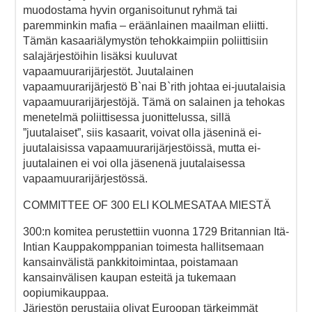
muodostama hyvin organisoitunut ryhmä tai
paremminkin mafia – eräänlainen maailman eliitti.
Tämän kasaariälymystön tehokkaimpiin poliittisiin
salajärjestöihin lisäksi kuuluvat
vapaamuurarijärjestöt. Juutalainen
vapaamuurarijärjestö B`nai B`rith johtaa ei-juutalaisia
vapaamuurarijärjestöjä. Tämä on salainen ja tehokas
menetelmä poliittisessa juonittelussa, sillä
”juutalaiset”, siis kasaarit, voivat olla jäseninä ei-
juutalaisissa vapaamuurarijärjestöissä, mutta ei-
juutalainen ei voi olla jäsenenä juutalaisessa
vapaamuurarijärjestössä.
COMMITTEE OF 300 ELI KOLMESATAA MIESTÄ
300:n komitea perustettiin vuonna 1729 Britannian Itä-
Intian Kauppakomppanian toimesta hallitsemaan
kansainvälistä pankkitoimintaa, poistamaan
kansainvälisen kaupan esteitä ja tukemaan
oopiumikauppaa.
Järjestön perustajia olivat Euroopan tärkeimmät