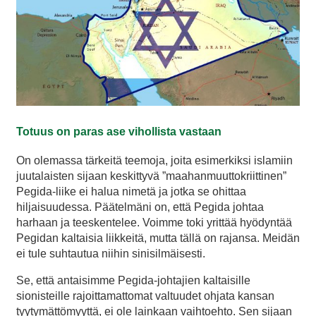
Totuus on paras ase vihollista vastaan
On olemassa tärkeitä teemoja, joita esimerkiksi islamiin
juutalaisten sijaan keskittyvä ”maahanmuuttokriittinen”
Pegida-liike ei halua nimetä ja jotka se ohittaa
hiljaisuudessa. Päätelmäni on, että Pegida johtaa
harhaan ja teeskentelee. Voimme toki yrittää hyödyntää
Pegidan kaltaisia liikkeitä, mutta tällä on rajansa. Meidän
ei tule suhtautua niihin sinisilmäisesti.
Se, että antaisimme Pegida-johtajien kaltaisille
sionisteille rajoittamattomat valtuudet ohjata kansan
tyytymättömyyttä, ei ole lainkaan vaihtoehto. Sen sijaan