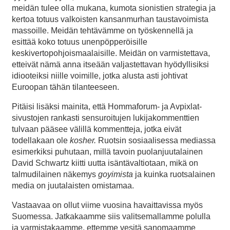
meidän tulee olla mukana, kumota sionistien strategia ja
kertoa totuus valkoisten kansanmurhan taustavoimista
massoille. Meidän tehtävämme on työskennellä ja
esittää koko totuus unenpöpperöisille
keskivertopohjoismaalaisille. Meidän on varmistettava,
etteivät nämä anna itseään valjastettavan hyödyllisiksi
idiooteiksi niille voimille, jotka alusta asti johtivat
Euroopan tähän tilanteeseen.
Pitäisi lisäksi mainita, että Hommaforum- ja Avpixlat-
sivustojen rankasti sensuroitujen lukijakommenttien
tulvaan pääsee välillä kommentteja, jotka eivät
todellakaan ole
kosher.
Ruotsin sosiaalisessa mediassa
esimerkiksi puhutaan, millä tavoin puolanjuutalainen
David Schwartz kiitti uutta isäntävaltiotaan, mikä on
talmudilainen näkemys
goyimista
ja kuinka ruotsalainen
media on juutalaisten omistamaa.
Vastaavaa on ollut viime vuosina havaittavissa myös
Suomessa. Jatkakaamme siis valitsemallamme polulla
ja varmistakaamme, ettemme vesitä sanomaamme