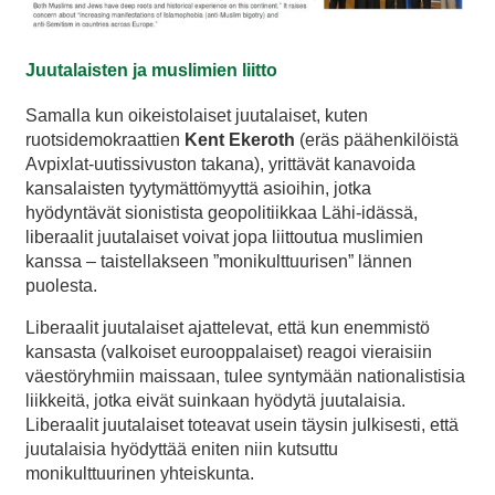
Juutalaisten ja muslimien liitto
Samalla kun oikeistolaiset juutalaiset, kuten
ruotsidemokraattien
Kent Ekeroth
(eräs päähenkilöistä
Avpixlat-uutissivuston takana), yrittävät kanavoida
kansalaisten tyytymättömyyttä asioihin, jotka
hyödyntävät sionistista geopolitiikkaa Lähi-idässä,
liberaalit juutalaiset voivat jopa liittoutua muslimien
kanssa – taistellakseen ”monikulttuurisen” lännen
puolesta.
Liberaalit juutalaiset ajattelevat, että kun enemmistö
kansasta (valkoiset eurooppalaiset) reagoi vieraisiin
väestöryhmiin maissaan, tulee syntymään nationalistisia
liikkeitä, jotka eivät suinkaan hyödytä juutalaisia.
Liberaalit juutalaiset toteavat usein täysin julkisesti, että
juutalaisia hyödyttää eniten niin kutsuttu
monikulttuurinen yhteiskunta.