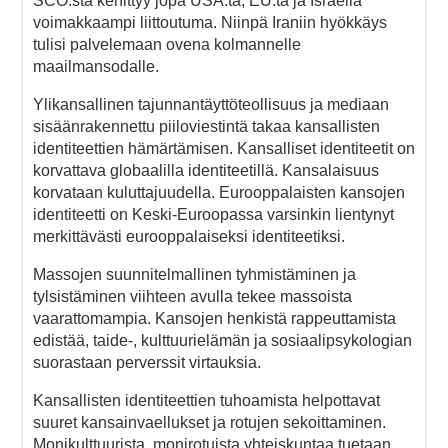
SCO:sta kehittyy jopa USA:ta, EU:ta ja Israelia
voimakkaampi liittoutuma. Niinpä Iraniin hyökkäys
tulisi palvelemaan ovena kolmannelle
maailmansodalle.
Ylikansallinen tajunnantäyttöteollisuus ja mediaan
sisäänrakennettu piiloviestintä takaa kansallisten
identiteettien hämärtämisen. Kansalliset identiteetit on
korvattava globaalilla identiteetillä. Kansalaisuus
korvataan kuluttajuudella. Eurooppalaisten kansojen
identiteetti on Keski-Euroopassa varsinkin lientynyt
merkittävästi eurooppalaiseksi identiteetiksi.
Massojen suunnitelmallinen tyhmistäminen ja
tylsistäminen viihteen avulla tekee massoista
vaarattomampia. Kansojen henkistä rappeuttamista
edistää, taide-, kulttuurielämän ja sosiaalipsykologian
suorastaan perverssit virtauksia.
Kansallisten identiteettien tuhoamista helpottavat
suuret kansainvaellukset ja rotujen sekoittaminen.
Monikulttuurista, monirotuista yhteiskuntaa tuetaan