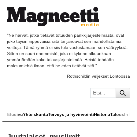
"Ne harvat, jotka tietävät totuuden pankkijärjestelmästä, ovat
joko täysin riippuvaisia siitä tai janoavat sen mahdollistamia
voittoja. Tämä ryhmä ei siis tule vastustamaan sen vääryyksiä.
Sitten on suuri enemmistö, joka ei kykene alkuunkaan
ymmärtämään koko talousjärjestelmää. Heistä tehdään
maksumiehiä ilman, että he edes tietävät sitä."
Rothschildin veljekset Lontoossa
Etusivu
Yhteiskunta
Terveys ja hyvinvointi
Historia
Talous
In Eng
Juutalaiset, muslimit,