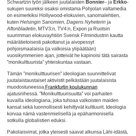
Schwartzin työn jälkeen juutalaisten
Bonnier
– ja
Erkko
-
sukujen suureksi osaksi omistama Pohjolan valtamedia
on esimerkiksi Hollywood-elokuvien, sanomalehtien,
kuten
Helsingin Sanomien
,
Dagens Nyheterin
ja
Aftonbladetin
, MTV3:n, TV4:n, Expon ja Ruotsin
suurimman elokuvayhtiön Svensk Filmindustrin kautta
määrätietoisesti pakottanut ja aivopessyt
pohjoismaalaisia (ja valkoisia ylipäätään)
vuosikymmenien ajan, jotteivät he kapinoisi tätä sairasta
”monikulttuurista” yhteiskuntaa vastaan.
Tämän ”monikulttuurisen” ideologian suunnittelivat
juutalaistaustaiset aktivistit pelkästään juutalaisista
muodostuneessa
Frankfurtin koulukunnan
ajatusriihessä. ”Monikulttuurisuutta” voi parhaiten
kuvailla ideologiana, joka tuhoaa valkoisten maiden
kansat sekä luonnollisesti kehittyvät kulttuurit. Ideologia
korvaa nämä vastenmielisellä ja epäharmonisella
sotkulla globalistien eduksi.
Pakolaisvirrat, jotka yleisesti saavat alkunsa Lähi-idästä,