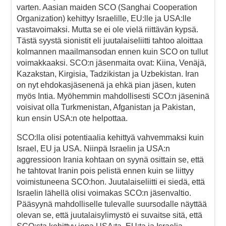
varten. Aasian maiden SCO (Sanghai Cooperation
Organization) kehittyy Israelille, EU:lle ja USA:lle
vastavoimaksi. Mutta se ei ole vielä riittävän kypsä.
Tästä syystä sionistit eli juutalaiseliitti tahtoo aloittaa
kolmannen maailmansodan ennen kuin SCO on tullut
voimakkaaksi. SCO:n jäsenmaita ovat: Kiina, Venäjä,
Kazakstan, Kirgisia, Tadzikistan ja Uzbekistan. Iran
on nyt ehdokasjäsenenä ja ehkä pian jäsen, kuten
myös Intia. Myöhemmin mahdollisesti SCO:n jäseninä
voisivat olla Turkmenistan, Afganistan ja Pakistan,
kun ensin USA:n ote helpottaa.
SCO:lla olisi potentiaalia kehittyä vahvemmaksi kuin
Israel, EU ja USA. Niinpä Israelin ja USA:n
aggressioon Irania kohtaan on syynä osittain se, että
he tahtovat Iranin pois pelistä ennen kuin se liittyy
voimistuneena SCO:hon. Juutalaiseliitti ei siedä, että
Israelin lähellä olisi voimakas SCO:n jäsenvaltio.
Pääsyynä mahdolliselle tulevalle suursodalle näyttää
olevan se, että juutalaisylimystö ei suvaitse sitä, että