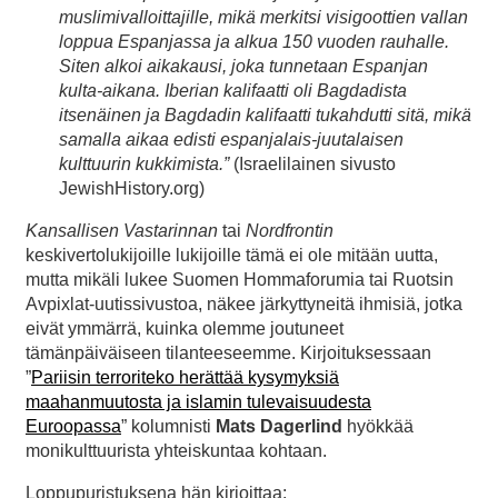
muslimivalloittajille, mikä merkitsi visigoottien vallan
loppua Espanjassa ja alkua 150 vuoden rauhalle.
Siten alkoi aikakausi, joka tunnetaan Espanjan
kulta-aikana. Iberian kalifaatti oli Bagdadista
itsenäinen ja Bagdadin kalifaatti tukahdutti sitä, mikä
samalla aikaa edisti espanjalais-juutalaisen
kulttuurin kukkimista.”
(Israelilainen sivusto
JewishHistory.org)
Kansallisen Vastarinnan
tai
Nordfrontin
keskivertolukijoille lukijoille tämä ei ole mitään uutta,
mutta mikäli lukee Suomen Hommaforumia tai Ruotsin
Avpixlat-uutissivustoa, näkee järkyttyneitä ihmisiä, jotka
eivät ymmärrä, kuinka olemme joutuneet
tämänpäiväiseen tilanteeseemme. Kirjoituksessaan
”
Pariisin terroriteko herättää kysymyksiä
maahanmuutosta ja islamin tulevaisuudesta
Euroopassa
” kolumnisti
Mats Dagerlind
hyökkää
monikulttuurista yhteiskuntaa kohtaan.
Loppupuristuksena hän kirjoittaa: