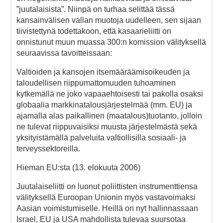
”juutalaisista”. Niinpä on turhaa selittää tässä
kansainvälisen vallan muotoja uudelleen, sen sijaan
tiivistettynä todettakoon, että kasaarieliitti on
onnistunut muun muassa 300:n komission välityksellä
seuraavissa tavoitteissaan:
Valtioiden ja kansojen itsemääräämisoikeuden ja
taloudellisen riippumattomuuden tuhoaminen
kytkemällä ne joko vapaaehtoisesti tai pakolla osaksi
globaalia markkinatalousjärjestelmää (mm. EU) ja
ajamalla alas paikallinen (maatalous)tuotanto, jolloin
ne tulevat riippuvaisiksi muusta järjestelmästä sekä
yksityistämällä palveluita valtiollisilla sosiaali- ja
terveyssektoreilla.
Hieman EU:sta (13. elokuuta 2006)
Juutalaiseliitti on luonut poliittisten instrumenttiensa
välityksellä Euroopan Unionin myös vastavoimaksi
Aasian voimistumiselle. Heillä on nyt hallinnassaan
Israel, EU ja USA mahdollista tulevaa suursotaa