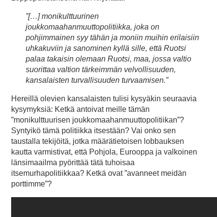
”[…] monikulttuurinen
joukkomaahanmuuttopolitiikka, joka on
pohjimmainen syy tähän ja moniin muihin erilaisiin
uhkakuviin ja sanominen kyllä sille, että Ruotsi
palaa takaisin olemaan Ruotsi, maa, jossa valtio
suorittaa valtion tärkeimmän velvollisuuden,
kansalaisten turvallisuuden turvaamisen.”
Hereillä olevien kansalaisten tulisi kysyäkin seuraavia
kysymyksiä: Ketkä antoivat meille tämän
”monikulttuurisen joukkomaahanmuuttopolitiikan”?
Syntyikö tämä politiikka itsestään? Vai onko sen
taustalla tekijöitä, jotka määrätietoisen lobbauksen
kautta varmistivat, että Pohjola, Eurooppa ja valkoinen
länsimaailma pyörittää tätä tuhoisaa
itsemurhapolitiikkaa? Ketkä ovat ”avanneet meidän
porttimme”?