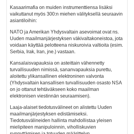
Kasaarimafia on muiden instrumenttiensa lisäksi
vaikuttanut myös 300:n miehen välityksellä seuraavin
asiantiloihin:
NATO ja Amerikan Yhdysvaltain asevoimat ovat ns.
Uuden maailmanjärjestyksen väkivaltakoneistoa, jota
voidaan käyttää pelotteena niskuroivia valtioita (esim.
Serbia, Irak, Iran, jne.) vastaan.
Kansalaisvapauksia on asteittain vähennetty
turvallisuuden nimissä, sananvapauksia purettu,
aloitettu ylikansallinen elektroninen valvonta
(Yhdysvaltain kansallisen turvallisuuden osasto NSA
on jo ottanut tehtäväkseen koko maailman
elektronisen viestinnän seuraamisen).
Laaja-alaiset tiedotusvälineet on alistettu Uuden
maailmanjärjestyksen edistämiseksi.
Tiedotusvälineiden hallinta mahdollistaa yleisen
mielipiteen manipuloinnin, viholliskuvien
synnyttämisen ja totuuden määrittelyn