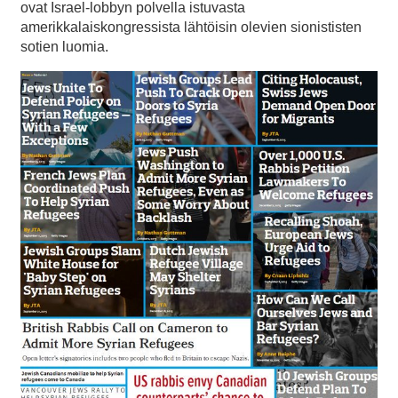
ovat Israel-lobbyn polvella istuvasta
amerikkalaiskongressista lähtöisin olevien sionististen
sotien luomia.