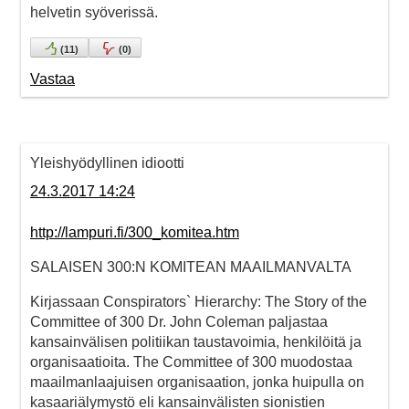
helvetin syöverissä.
(
11
)
(
0
)
Vastaa
Yleishyödyllinen idiootti
24.3.2017 14:24
http://lampuri.fi/300_komitea.htm
SALAISEN 300:N KOMITEAN MAAILMANVALTA
Kirjassaan Conspirators` Hierarchy: The Story of the
Committee of 300 Dr. John Coleman paljastaa
kansainvälisen politiikan taustavoimia, henkilöitä ja
organisaatioita. The Committee of 300 muodostaa
maailmanlaajuisen organisaation, jonka huipulla on
kasaariälymystö eli kansainvälisten sionistien