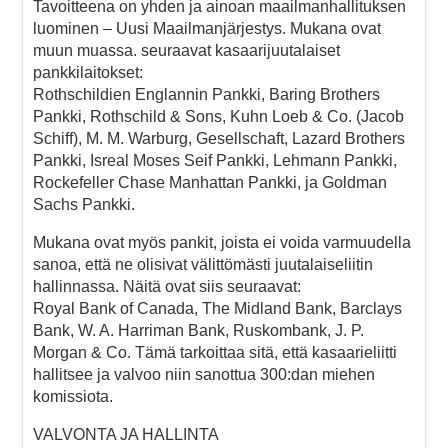
Tavoitteena on yhden ja ainoan maailmanhallituksen
luominen – Uusi Maailmanjärjestys. Mukana ovat
muun muassa. seuraavat kasaarijuutalaiset
pankkilaitokset:
Rothschildien Englannin Pankki, Baring Brothers
Pankki, Rothschild & Sons, Kuhn Loeb & Co. (Jacob
Schiff), M. M. Warburg, Gesellschaft, Lazard Brothers
Pankki, Isreal Moses Seif Pankki, Lehmann Pankki,
Rockefeller Chase Manhattan Pankki, ja Goldman
Sachs Pankki.
Mukana ovat myös pankit, joista ei voida varmuudella
sanoa, että ne olisivat välittömästi juutalaiseliitin
hallinnassa. Näitä ovat siis seuraavat:
Royal Bank of Canada, The Midland Bank, Barclays
Bank, W. A. Harriman Bank, Ruskombank, J. P.
Morgan & Co. Tämä tarkoittaa sitä, että kasaarieliitti
hallitsee ja valvoo niin sanottua 300:dan miehen
komissiota.
VALVONTA JA HALLINTA