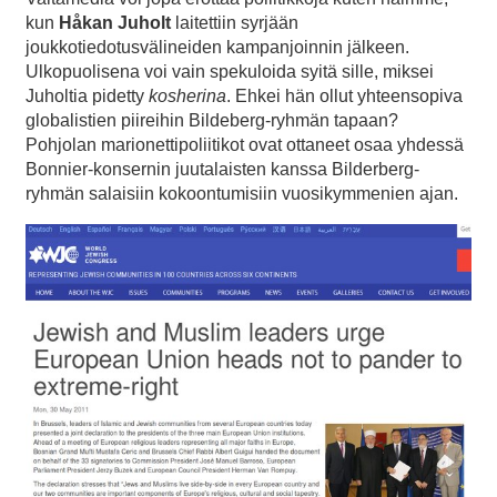
kun
Håkan Juholt
laitettiin syrjään
joukkotiedotusvälineiden kampanjoinnin jälkeen.
Ulkopuolisena voi vain spekuloida syitä sille, miksei
Juholtia pidetty
kosherina
. Ehkei hän ollut yhteensopiva
globalistien piireihin Bildeberg-ryhmän tapaan?
Pohjolan marionettipoliitikot ovat ottaneet osaa yhdessä
Bonnier-konsernin juutalaisten kanssa Bilderberg-
ryhmän salaisiin kokoontumisiin vuosikymmenien ajan.