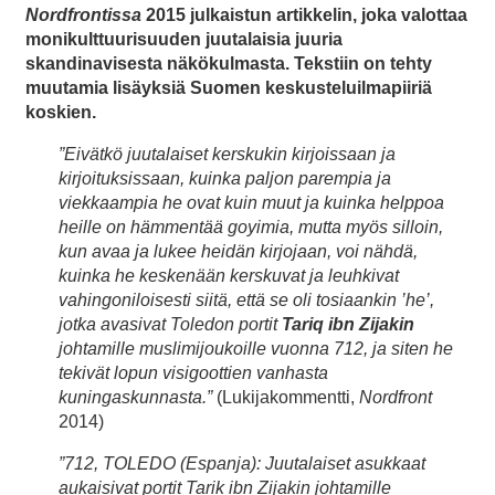
Nordfrontissa
2015 julkaistun artikkelin, joka valottaa
monikulttuurisuuden juutalaisia juuria
skandinavisesta näkökulmasta. Tekstiin on tehty
muutamia lisäyksiä Suomen keskusteluilmapiiriä
koskien.
”Eivätkö juutalaiset kerskukin kirjoissaan ja
kirjoituksissaan, kuinka paljon parempia ja
viekkaampia he ovat kuin muut ja kuinka helppoa
heille on hämmentää goyimia, mutta myös silloin,
kun avaa ja lukee heidän kirjojaan, voi nähdä,
kuinka he keskenään kerskuvat ja leuhkivat
vahingoniloisesti siitä, että se oli tosiaankin ’he’,
jotka avasivat Toledon portit
Tariq ibn Zijakin
johtamille muslimijoukoille vuonna 712, ja siten he
tekivät lopun visigoottien vanhasta
kuningaskunnasta.”
(Lukijakommentti,
Nordfront
2014)
”712, TOLEDO (Espanja): Juutalaiset asukkaat
aukaisivat portit Tarik ibn Zijakin johtamille