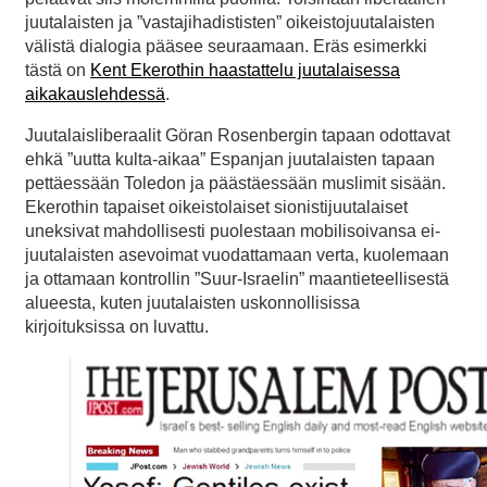
juutalaisten ja ”vastajihadististen” oikeistojuutalaisten
välistä dialogia pääsee seuraamaan. Eräs esimerkki
tästä on
Kent Ekerothin haastattelu juutalaisessa
aikakauslehdessä
.
Juutalaisliberaalit Göran Rosenbergin tapaan odottavat
ehkä ”uutta kulta-aikaa” Espanjan juutalaisten tapaan
pettäessään Toledon ja päästäessään muslimit sisään.
Ekerothin tapaiset oikeistolaiset sionistijuutalaiset
uneksivat mahdollisesti puolestaan mobilisoivansa ei-
juutalaisten asevoimat vuodattamaan verta, kuolemaan
ja ottamaan kontrollin ”Suur-Israelin” maantieteellisestä
alueesta, kuten juutalaisten uskonnollisissa
kirjoituksissa on luvattu.