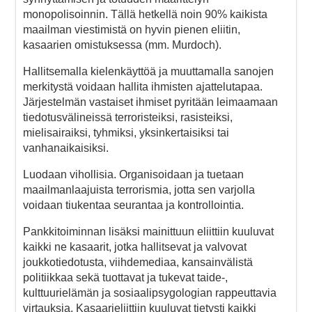
monopolisoinnin. Tällä hetkellä noin 90% kaikista
maailman viestimistä on hyvin pienen eliitin,
kasaarien omistuksessa (mm. Murdoch).
Hallitsemalla kielenkäyttöä ja muuttamalla sanojen
merkitystä voidaan hallita ihmisten ajattelutapaa.
Järjestelmän vastaiset ihmiset pyritään leimaamaan
tiedotusvälineissä terroristeiksi, rasisteiksi,
mielisairaiksi, tyhmiksi, yksinkertaisiksi tai
vanhanaikaisiksi.
Luodaan vihollisia. Organisoidaan ja tuetaan
maailmanlaajuista terrorismia, jotta sen varjolla
voidaan tiukentaa seurantaa ja kontrollointia.
Pankkitoiminnan lisäksi mainittuun eliittiin kuuluvat
kaikki ne kasaarit, jotka hallitsevat ja valvovat
joukkotiedotusta, viihdemediaa, kansainvälistä
politiikkaa sekä tuottavat ja tukevat taide-,
kulttuurielämän ja sosiaalipsygologian rappeuttavia
virtauksia. Kasaarieliittiin kuuluvat tietysti kaikki