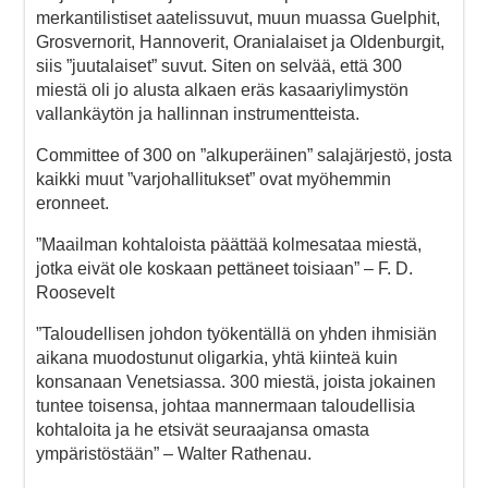
merkantilistiset aatelissuvut, muun muassa Guelphit,
Grosvernorit, Hannoverit, Oranialaiset ja Oldenburgit,
siis ”juutalaiset” suvut. Siten on selvää, että 300
miestä oli jo alusta alkaen eräs kasaariylimystön
vallankäytön ja hallinnan instrumentteista.
Committee of 300 on ”alkuperäinen” salajärjestö, josta
kaikki muut ”varjohallitukset” ovat myöhemmin
eronneet.
”Maailman kohtaloista päättää kolmesataa miestä,
jotka eivät ole koskaan pettäneet toisiaan” – F. D.
Roosevelt
”Taloudellisen johdon työkentällä on yhden ihmisiän
aikana muodostunut oligarkia, yhtä kiinteä kuin
konsanaan Venetsiassa. 300 miestä, joista jokainen
tuntee toisensa, johtaa mannermaan taloudellisia
kohtaloita ja he etsivät seuraajansa omasta
ympäristöstään” – Walter Rathenau.