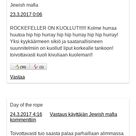
Jewish mafia
23.3.2017 0:06
ROCKEFELLER ON KUOLLUT!!!!!! Kolme hurraa
huutoa hip hip hurray hip hip hurray hip hip hurray!
Yksi kyykäärmeen sikiö ja saatanallisineen
suunnitelmiin on kuollut! liput korkealle tankoon!
toivottavasti kuoli kivuliaan kuoleman!!
(
30
)
(
1
)
Vastaa
Day of the rope
24.3.2017 4:16
Vastaus käyttäjän Jewish mafia
kommenttiin
Toivottavasti tuo saasta palaa parhaillaan alimmassa