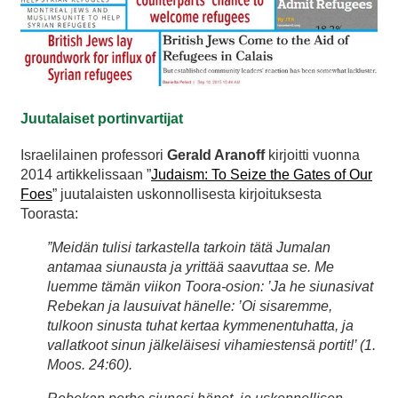
Juutalaiset portinvartijat
Israelilainen professori
Gerald Aranoff
kirjoitti vuonna
2014 artikkelissaan ”
Judaism: To Seize the Gates of Our
Foes
” juutalaisten uskonnollisesta kirjoituksesta
Toorasta:
”Meidän tulisi tarkastella tarkoin tätä Jumalan
antamaa siunausta ja yrittää saavuttaa se. Me
luemme tämän viikon Toora-osion: ’Ja he siunasivat
Rebekan ja lausuivat hänelle: ’Oi sisaremme,
tulkoon sinusta tuhat kertaa kymmenentuhatta, ja
vallatkoot sinun jälkeläisesi vihamiestensä portit!’ (1.
Moos. 24:60).