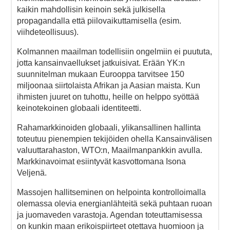
kaikin mahdollisin keinoin sekä julkisella
propagandalla että piilovaikuttamisella (esim.
viihdeteollisuus).
Kolmannen maailman todellisiin ongelmiin ei puututa,
jotta kansainvaellukset jatkuisivat. Erään YK:n
suunnitelman mukaan Eurooppa tarvitsee 150
miljoonaa siirtolaista Afrikan ja Aasian maista. Kun
ihmisten juuret on tuhottu, heille on helppo syöttää
keinotekoinen globaali identiteetti.
Rahamarkkinoiden globaali, ylikansallinen hallinta
toteutuu pienempien tekijöiden ohella Kansainvälisen
valuuttarahaston, WTO:n, Maailmanpankkin avulla.
Markkinavoimat esiintyvät kasvottomana Isona
Veljenä.
Massojen hallitseminen on helpointa kontrolloimalla
olemassa olevia energianlähteitä sekä puhtaan ruoan
ja juomaveden varastoja. Agendan toteuttamisessa
on kunkin maan erikoispiirteet otettava huomioon ja