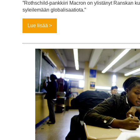
”Rothschild-pankkiiri Macron on ylistänyt Ranskan kult
syleilemään globalisaatiota.”
Lue lisää