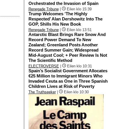
Orchestrated the Invasion of Spain
Renegade Tribune
|
Eilen klo 15:39
Trump Welcomes ‘The Highly
Respected’ Alan Dershowitz Into The
GOP, Shills His New Book
Renegade Tribune
|
Eilen klo 13:51
Antarctic Blast Brings Rare Snow And
Record Power Demand To New
Zealand; Greenland Posts Another
Record Summer Gain; Widespread
Mid-August Cool; + Peer Review Is Not
The Scientific Method
ELECTROVERSE
|
Eilen klo 10:31
Spain’s Socialist Government Allocates
€25 Million to Immigrant Minors Who
Invaded Ceuta as One in Three Spanish
Children Lives at Risk of Poverty
The Truthseeker
|
Eilen klo 10:30