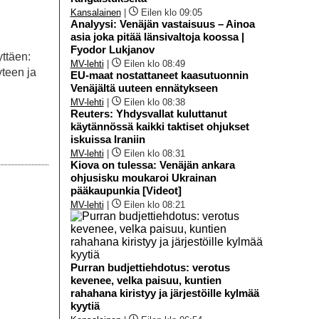
Kansalainen
|
Eilen klo 09:05
Analyysi: Venäjän vastaisuus – Ainoa
asia joka pitää länsivaltoja koossa |
Fyodor Lukjanov
ttäen:
MV-lehti
|
Eilen klo 08:49
teen ja
EU-maat nostattaneet kaasutuonnin
Venäjältä uuteen ennätykseen
MV-lehti
|
Eilen klo 08:38
Reuters: Yhdysvallat kuluttanut
käytännössä kaikki taktiset ohjukset
iskuissa Iraniin
MV-lehti
|
Eilen klo 08:31
Kiova on tulessa: Venäjän ankara
ohjusisku moukaroi Ukrainan
pääkaupunkia [Videot]
MV-lehti
|
Eilen klo 08:21
Purran budjettiehdotus: verotus
kevenee, velka paisuu, kuntien
rahahana kiristyy ja järjestöille kylmää
kyytiä