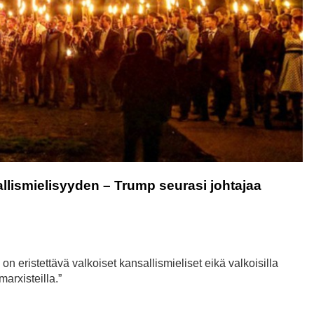
lismielisyyden – Trump seurasi johtajaa
eristettävä valkoiset kansallismieliset eikä valkoisilla
marxisteilla.”