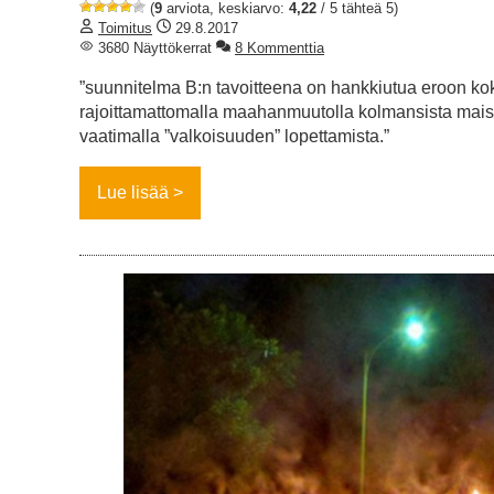
(
9
arviota, keskiarvo:
4,22
/ 5 tähteä 5)
Toimitus
29.8.2017
3680 Näyttökerrat
8 Kommenttia
”suunnitelma B:n tavoitteena on hankkiutua eroon ko
rajoittamattomalla maahanmuutolla kolmansista mais
vaatimalla ”valkoisuuden” lopettamista.”
Lue lisää