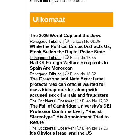
Kansalainen
|
Eilen klo 06:54
Ulkomaat
The 2026 World Cup and the Jews
Renegade Tribune
|
Tänään klo 01:05
While the Political Circus Distracts Us,
Flock Builds the Digital Police State
Renegade Tribune
|
Eilen klo 18:55
Half Of Foreign Welfare Recipients In
Spain Are Moroccan
Renegade Tribune
|
Eilen klo 18:52
The Grayzone and Nate Bear: Israel
protects Mexican official wanted for
mass kidnap-murder, along with
accused sex criminals and fraudsters
The Occidental Observer
|
Eilen klo 17:32
The Fall of Cambridge University’s DEI
Professor Confirms Every “Racist
Stereotype” His Appointment Tried to
Refute
The Occidental Observer
|
Eilen klo 17:16
It’s Obvious Israel and the US