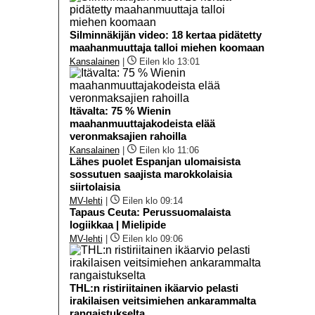
Silminnäkijän video: 18 kertaa pidätetty
maahanmuuttaja talloi miehen koomaan
Kansalainen
|
Eilen klo 13:01
Itävalta: 75 % Wienin
maahanmuuttajakodeista elää
veronmaksajien rahoilla
Kansalainen
|
Eilen klo 11:06
Lähes puolet Espanjan ulomaisista
sossutuen saajista marokkolaisia
siirtolaisia
MV-lehti
|
Eilen klo 09:14
Tapaus Ceuta: Perussuomalaista
logiikkaa | Mielipide
MV-lehti
|
Eilen klo 09:06
THL:n ristiriitainen ikäarvio pelasti
irakilaisen veitsimiehen ankarammalta
rangaistukselta