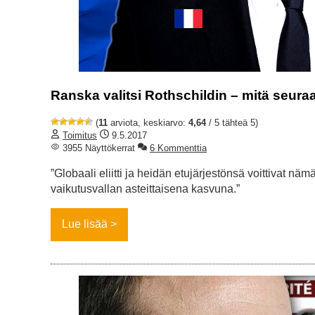
Ranska valitsi Rothschildin – mitä seura
(
11
arviota, keskiarvo:
4,64
/ 5 tähteä 5)
Toimitus
9.5.2017
3955 Näyttökerrat
6 Kommenttia
”Globaali eliitti ja heidän etujärjestönsä voittivat n
vaikutusvallan asteittaisena kasvuna.”
Lue lisää