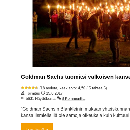
Goldman Sachs tuomitsi valkoisen kansal
(
18
arviota, keskiarvo:
4,50
/ 5 tähteä 5)
Toimitus
15.8.2017
5631 Näyttökerrat
8 Kommenttia
”Goldman Sachsin Blankfeinin mukaan yhteiskunnan on 
kansallismielisillä ole samoja oikeuksia kuin kulttuuri
Lue lisää