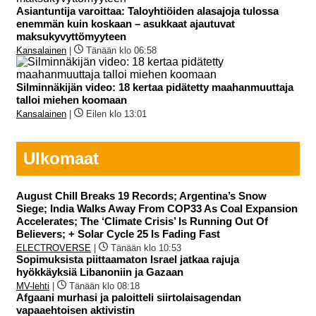
Asiantuntija varoittaa: Taloyhtiöiden alasajoja tulossa
enemmän kuin koskaan – asukkaat ajautuvat
maksukyvyttömyyteen
Kansalainen
|
Tänään klo 06:58
Silminnäkijän video: 18 kertaa pidätetty maahanmuuttaja
talloi miehen koomaan
Kansalainen
|
Eilen klo 13:01
Ulkomaat
August Chill Breaks 19 Records; Argentina’s Snow
Siege; India Walks Away From COP33 As Coal Expansion
Accelerates; The ‘Climate Crisis’ Is Running Out Of
Believers; + Solar Cycle 25 Is Fading Fast
ELECTROVERSE
|
Tänään klo 10:53
Sopimuksista piittaamaton Israel jatkaa rajuja
hyökkäyksiä Libanoniin ja Gazaan
MV-lehti
|
Tänään klo 08:18
Afgaani murhasi ja paloitteli siirtolaisagendan
vapaaehtoisen aktivistin