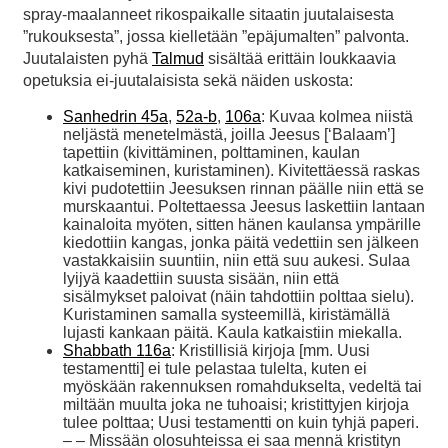
spray-maalanneet rikospaikalle sitaatin juutalaisesta
”rukouksesta”, jossa kielletään ”epäjumalten” palvonta.
Juutalaisten pyhä
Talmud
sisältää erittäin loukkaavia
opetuksia ei-juutalaisista sekä näiden uskosta:
Sanhedrin 45a
,
52a-b
,
106a
: Kuvaa kolmea niistä
neljästä menetelmästä, joilla Jeesus [‘Balaam’]
tapettiin (kivittäminen, polttaminen, kaulan
katkaiseminen, kuristaminen). Kivitettäessä raskas
kivi pudotettiin Jeesuksen rinnan päälle niin että se
murskaantui. Poltettaessa Jeesus laskettiin lantaan
kainaloita myöten, sitten hänen kaulansa ympärille
kiedottiin kangas, jonka päitä vedettiin sen jälkeen
vastakkaisiin suuntiin, niin että suu aukesi. Sulaa
lyijyä kaadettiin suusta sisään, niin että
sisälmykset paloivat (näin tahdottiin polttaa sielu).
Kuristaminen samalla systeemillä, kiristämällä
lujasti kankaan päitä. Kaula katkaistiin miekalla.
Shabbath 116a
: Kristillisiä kirjoja [mm. Uusi
testamentti] ei tule pelastaa tulelta, kuten ei
myöskään rakennuksen romahdukselta, vedeltä tai
miltään muulta joka ne tuhoaisi; kristittyjen kirjoja
tulee polttaa; Uusi testamentti on kuin tyhjä paperi.
– – Missään olosuhteissa ei saa mennä kristityn