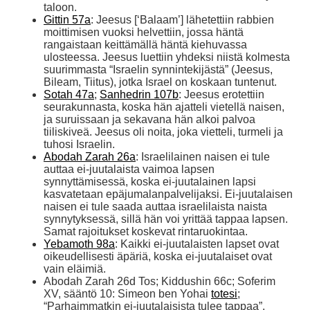
taloon.
Gittin 57a
: Jeesus [‘Balaam’] lähetettiin rabbien
moittimisen vuoksi helvettiin, jossa häntä
rangaistaan keittämällä häntä kiehuvassa
ulosteessa. Jeesus luettiin yhdeksi niistä kolmesta
suurimmasta “Israelin synnintekijästä” (Jeesus,
Bileam, Tiitus), jotka Israel on koskaan tuntenut.
Sotah 47a
;
Sanhedrin 107b
: Jeesus erotettiin
seurakunnasta, koska hän ajatteli vietellä naisen,
ja suruissaan ja sekavana hän alkoi palvoa
tiiliskiveä. Jeesus oli noita, joka vietteli, turmeli ja
tuhosi Israelin.
Abodah Zarah 26a
: Israelilainen naisen ei tule
auttaa ei-juutalaista vaimoa lapsen
synnyttämisessä, koska ei-juutalainen lapsi
kasvatetaan epäjumalanpalvelijaksi. Ei-juutalaisen
naisen ei tule saada auttaa israelilaista naista
synnytyksessä, sillä hän voi yrittää tappaa lapsen.
Samat rajoitukset koskevat rintaruokintaa.
Yebamoth 98a
: Kaikki ei-juutalaisten lapset ovat
oikeudellisesti äpäriä, koska ei-juutalaiset ovat
vain eläimiä.
Abodah Zarah 26d Tos; Kiddushin 66c; Soferim
XV, sääntö 10: Simeon ben Yohai
totesi
;
“Parhaimmatkin ei-juutalaisista tulee tappaa”.