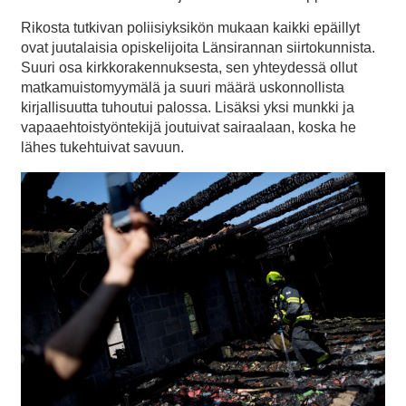
Rikosta tutkivan poliisiyksikön mukaan kaikki epäillyt
ovat juutalaisia opiskelijoita Länsirannan siirtokunnista.
Suuri osa kirkkorakennuksesta, sen yhteydessä ollut
matkamuistomyymälä ja suuri määrä uskonnollista
kirjallisuutta tuhoutui palossa. Lisäksi yksi munkki ja
vapaaehtoistyöntekijä joutuivat sairaalaan, koska he
lähes tukehtuivat savuun.