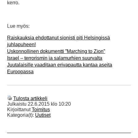
kerro.
Lue myös:
Raiskauksia ehdottanut sionisti piti Helsingissä
juhlapuheen!
Uskonnollinen dokumentti ”Marching to Zion”
Israel – terrorismin ja salamurhien suurvalta
Juutalaisille vaaditaan erivapautta kantaa aseita
Euroopassa
Tulosta artikkeli
Julkaistu
22.6.2015 klo 10:20
Kirjoittanut
Toimitus
Kategoria(t):
Uutiset