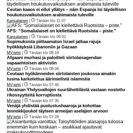
Ceutan kaaos ei ollut yllätys – näin Espanja loi täydellisen
houkutusvaikutuksen arabimaista tuleville
Kansalainen
|
Tänään klo 11:07
AFS: “Somalialaiset on kiellettävä Ruotsista – piste.”
Kansalainen
|
Tänään klo 09:02
Sopimuksista piittaamaton Israel jatkaa rajuja
hyökkäyksiä Libanoniin ja Gazaan
MV-lehti
|
Tänään klo 08:18
Afgaani murhasi ja paloitteli siirtolaisagendan
vapaaehtoisen aktivistin
MV-lehti
|
Tänään klo 08:04
Ceutaan hyökänneiden siirtolaisten joukossa ainakin
tusina karkotettua äärimielistä islamistia
MV-lehti
|
Tänään klo 07:46
Ukrainan Yhdysvaltojen suurlähettilästä vastaan nostettu
rikossyytteitä korruptiosta
MV-lehti
|
Tänään klo 07:35
Venäjä yhdistää puolustushaaroja ja kohottaa
lennokkijoukot täyteen armeijan aselajien arvoon
MV-lehti
|
Tänään klo 07:28