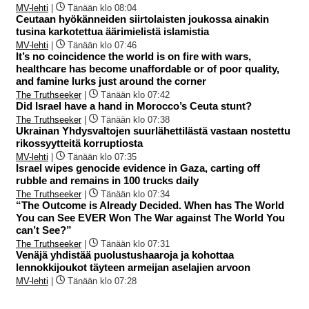
MV-lehti
|
Tänään klo 08:04
Ceutaan hyökänneiden siirtolaisten joukossa ainakin
tusina karkotettua äärimielistä islamistia
MV-lehti
|
Tänään klo 07:46
It’s no coincidence the world is on fire with wars,
healthcare has become unaffordable or of poor quality,
and famine lurks just around the corner
The Truthseeker
|
Tänään klo 07:42
Did Israel have a hand in Morocco’s Ceuta stunt?
The Truthseeker
|
Tänään klo 07:38
Ukrainan Yhdysvaltojen suurlähettilästä vastaan nostettu
rikossyytteitä korruptiosta
MV-lehti
|
Tänään klo 07:35
Israel wipes genocide evidence in Gaza, carting off
rubble and remains in 100 trucks daily
The Truthseeker
|
Tänään klo 07:34
“The Outcome is Already Decided. When has The World
You can See EVER Won The War against The World You
can’t See?”
The Truthseeker
|
Tänään klo 07:31
Venäjä yhdistää puolustushaaroja ja kohottaa
lennokkijoukot täyteen armeijan aselajien arvoon
MV-lehti
|
Tänään klo 07:28