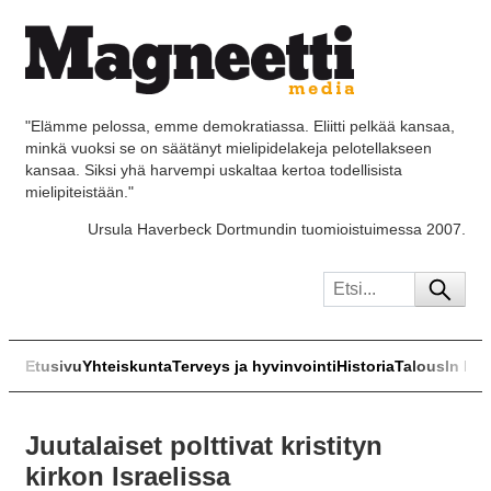
"Elämme pelossa, emme demokratiassa. Eliitti pelkää kansaa,
minkä vuoksi se on säätänyt mielipidelakeja pelotellakseen
kansaa. Siksi yhä harvempi uskaltaa kertoa todellisista
mielipiteistään."
Ursula Haverbeck Dortmundin tuomioistuimessa 2007.
Etusivu
Yhteiskunta
Terveys ja hyvinvointi
Historia
Talous
In Eng
Juutalaiset polttivat kristityn
kirkon Israelissa