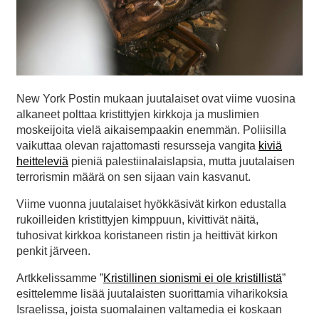
New York Postin mukaan juutalaiset ovat viime vuosina
alkaneet polttaa kristittyjen kirkkoja ja muslimien
moskeijoita vielä aikaisempaakin enemmän. Poliisilla
vaikuttaa olevan rajattomasti resursseja vangita
kiviä
heitteleviä
pieniä palestiinalaislapsia, mutta juutalaisen
terrorismin määrä on sen sijaan vain kasvanut.
Viime vuonna juutalaiset hyökkäsivät kirkon edustalla
rukoilleiden kristittyjen kimppuun, kivittivät näitä,
tuhosivat kirkkoa koristaneen ristin ja heittivät kirkon
penkit järveen.
Artkkelissamme ”
Kristillinen sionismi ei ole kristillistä
”
esittelemme lisää juutalaisten suorittamia viharikoksia
Israelissa, joista suomalainen valtamedia ei koskaan