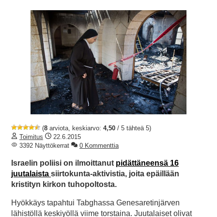
(
8
arviota, keskiarvo:
4,50
/ 5 tähteä 5)
Toimitus
22.6.2015
3392 Näyttökerrat
0 Kommenttia
Israelin poliisi on ilmoittanut
pidättäneensä 16
juutalaista
siirtokunta-aktivistia, joita epäillään
kristityn kirkon tuhopoltosta.
Hyökkäys tapahtui Tabghassa Genesaretinjärven
lähistöllä keskiyöllä viime torstaina. Juutalaiset olivat