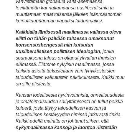
vahvistamaan globaalia valta-asemaansa,
levittämään kannattamaansa uusliberalismia ja
muuttamaan maat toisensa jälkeen isänmaattoman
keinottelupääoman vapaiksi laidunmaiksi.
Kaikkialla läntisessä maailmassa vallassa oleva
eliitti on tähän päivään tultaessa omaksunut
konsensushengessä niin kutsutun
uusliberalistisen poliittisen ideologian
, jonka
seurauksena talous on ottanut ylivallan ihmisten
elämässä. Elämme nykyisin maailmassa, jossa
kaikkia asioita tarkastellaan vain lyhytkestoisten
taloudellisten vaikutusten näkökulmasta. Kaikki muu
on sille alisteista.
Kansan todellisesta hyvinvoinnista, onnellisuudesta
ja omaleimaisuuden säilyttämisestä on tullut pelkkä
kuluerä, josta täytyy taloudellisen kasvun ja
taloudellisen kestävyyden nimissä jatkuvasti tinkiä.
Kaikki edellä mainittu on johtanut siihen, että
nykymaailmassa kansoja ja luontoa riistetään