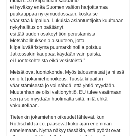
mutta EU:n kilpailulainsäädäntö
ei hyväksy enää Suomen valtion harjoittamaa
puukauppaa nykymuodossaan, koska se
vääristää kilpailua. Lukuisia asiantuntijoita kuultuaan
nykyhallitus on päättänyt
esittää uuden osakeyhtiön perustamista
Metsähallituksen alaisuuteen, jotta
kilpailuvääristymä puumarkkinoilla poistuu.
Jatkossakin kauppaa käydään vain puista,
ei luontokohteista eikä vesistöistä.”
Metsät ovat luontokohde. Myös talousmetsät ja niissä
on ollut jokamiehenoikeus. Tuosta kilpailun
vääristämisestä jo voi nähdä, että yhtiö myydään.
Muutenhan se olisi valtionyhtiö. EU tulee vaatimaan
sen ja se myydään huolimatta siitä, mitä ehkä
vakuutellaan.
Tietenkin jokamiehen oikeudet lähtevät, kun
Rothschild ja co. pääsevät koko ajan enemmän
sanelemaan. Nythä näkyy tässäkin, että pyörät ovat