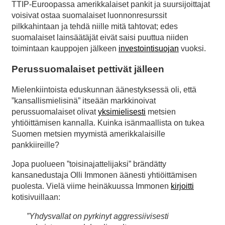
TTIP-Euroopassa amerikkalaiset pankit ja suursijoittajat
voisivat ostaa suomalaiset luonnonresurssit
pilkkahintaan ja tehdä niille mitä tahtovat; edes
suomalaiset lainsäätäjät eivät saisi puuttua niiden
toimintaan kauppojen jälkeen
investointisuojan
vuoksi.
Perussuomalaiset pettivät jälleen
Mielenkiintoista eduskunnan äänestyksessä oli, että
”kansallismielisinä” itseään markkinoivat
perussuomalaiset olivat
yksimielisesti
metsien
yhtiöittämisen kannalla. Kuinka isänmaallista on tukea
Suomen metsien myymistä amerikkalaisille
pankkiireille?
Jopa puolueen ”toisinajattelijaksi” brändätty
kansanedustaja Olli Immonen äänesti yhtiöittämisen
puolesta. Vielä viime heinäkuussa Immonen
kirjoitti
kotisivuillaan:
”Yhdysvallat on pyrkinyt aggressiivisesti