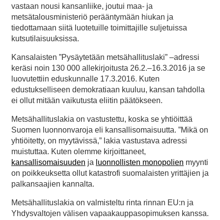
vastaan nousi kansanliike, joutui maa- ja
metsätalousministeriö perääntymään hiukan ja
tiedottamaan siitä luotetuille toimittajille suljetuissa
kutsutilaisuuksissa.
Kansalaisten ”Pysäytetään metsähallituslaki” –adressi
keräsi noin 130 000 allekirjoitusta 26.2.–16.3.2016 ja se
luovutettiin eduskunnalle 17.3.2016. Kuten
edustukselliseen demokratiaan kuuluu, kansan tahdolla
ei ollut mitään vaikutusta eliitin päätökseen.
Metsähallituslakia on vastustettu, koska se yhtiöittää
Suomen luonnonvaroja eli kansallisomaisuutta. ”Mikä on
yhtiöitetty, on myytävissä,” lakia vastustava adressi
muistuttaa. Kuten olemme kirjoittaneet,
kansallisomaisuuden
ja
luonnollisten monopolien
myynti
on poikkeuksetta ollut katastrofi suomalaisten yrittäjien ja
palkansaajien kannalta.
Metsähallituslakia on valmisteltu rinta rinnan EU:n ja
Yhdysvaltojen välisen vapaakauppasopimuksen kanssa.