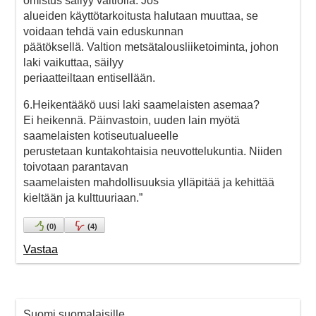
omistus säilyy valtiolla. Jos
alueiden käyttötarkoitusta halutaan muuttaa, se
voidaan tehdä vain eduskunnan
päätöksellä. Valtion metsätalousliiketoiminta, johon
laki vaikuttaa, säilyy
periaatteiltaan entisellään.
6.Heikentääkö uusi laki saamelaisten asemaa?
Ei heikennä. Päinvastoin, uuden lain myötä
saamelaisten kotiseutualueelle
perustetaan kuntakohtaisia neuvottelukuntia. Niiden
toivotaan parantavan
saamelaisten mahdollisuuksia ylläpitää ja kehittää
kieltään ja kulttuuriaan.”
(
0
)
(
4
)
Vastaa
Suomi suomalaisille