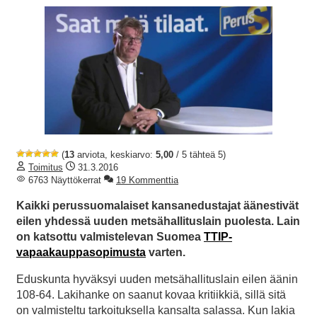
(
13
arviota, keskiarvo:
5,00
/ 5 tähteä 5)
Toimitus
31.3.2016
6763 Näyttökerrat
19 Kommenttia
Kaikki perussuomalaiset kansanedustajat äänestivät
eilen yhdessä uuden metsähallituslain puolesta. Lain
on katsottu valmistelevan Suomea
TTIP-
vapaakauppasopimusta
varten.
Eduskunta hyväksyi uuden metsähallituslain eilen äänin
108-64. Lakihanke on saanut kovaa kritiikkiä, sillä sitä
on valmisteltu tarkoituksella kansalta salassa. Kun lakia