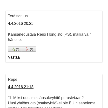
Terästotuus
4.4.2016 20:25
Kansanedustaja Reijo Hongisto (PS), mailia vain
hänelle.
(
0
)
(
1
)
Vastaa
Repe
4.4.2016 21:18
”1. Miksi uusi metsäosakeyhtiö perustetaan?
Uusi yhtiömuoto (osakeyhtiö) ei ole EU:n sanelema,