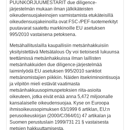
PUUNKORJUUMESTARIT due diligence-
järjestelmän mukaan ilman jälkikäteisten
oikeudensuojakeinojen varmistamista etukäteisillä
oikeudensuojakeinoilla ovat FSC-/PEF-tuotemerkityt
puutavarat saatettu markkinoille EU asetuksen
995/2010 vastaisena petoksena.
Metsähallituslailla kaupallisiin metsänhakkuisiin
yksityistettävä Metsätalous Oy voi tietoisesti lukuunsa
teettämissä metsänhakkuissa ilman laillisten
metsänhakkuiden due diligence-järjestelmää
laiminlyödä EU asetuksen 995/2010 sanktiot
metsänomistajien piikkiin. Näiden itsekriminointisuoja
ja vilpitön mieli estävät vaatimasta
metsänhakkuusopimuspetoksien riita-asioita
oikeuteen, jotka eivät enää anna 5,472 miljoonalle
kansalaiselle oikeudensuojaa. Kyse on Euroopa
ihmisoikeussopimuksen 63/1999 6 artiklan, EU:n
perusoikeuskirjan (2000/C/364/01) 47 artikalan ja
Suomen perustuslain 1999/731 21 § vastaisesta
metsien hakkuuttamisesta.