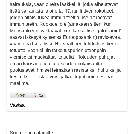
sairauksia, vaan oireita lääkkeillä, jotka aiheuttavat
lisää sairauksia ja oireita. Tähän liittyen rokotteet,
joiden pitäisi tukea immuniteettia usein tuhoavat
immuniteetin. Ruoka ei ole (ainakaan sitten, kun
Monsanto ym. vastaavat monikansalliset ”jalostamot”
saavat iskettyä kyntensä Eurooppaankin) ravitsevaa,
vaan jopa haitallista. Ns. virallinen lehdistö ei kerro
totuutta, vaan eliitin tarkoitusperien eteenpäin
viemiseksi muokattua ”totuutta”. Totuuden puhujat,
oman kansan etuja ja oikeudenmukaisuutta
puolustavat ihmiset leimataan rasisteiksi, hulluiksi ja
ties miksi… Listaa voisi jatkaa loputtomiin. Sairas
maailma.
(
67
)
(
1
)
Vastaa
Suomi suomalaisille