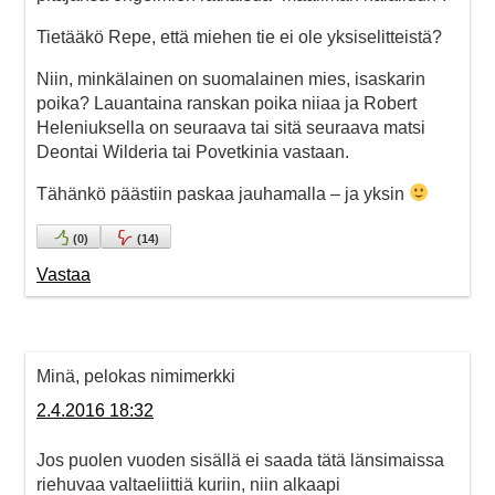
Tietääkö Repe, että miehen tie ei ole yksiselitteistä?
Niin, minkälainen on suomalainen mies, isaskarin
poika? Lauantaina ranskan poika niiaa ja Robert
Heleniuksella on seuraava tai sitä seuraava matsi
Deontai Wilderia tai Povetkinia vastaan.
Tähänkö päästiin paskaa jauhamalla – ja yksin
(
0
)
(
14
)
Vastaa
Minä, pelokas nimimerkki
2.4.2016 18:32
Jos puolen vuoden sisällä ei saada tätä länsimaissa
riehuvaa valtaeliittiä kuriin, niin alkaapi