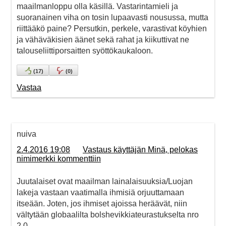
maailmanloppu olla käsillä. Vastarintamieli ja
suoranainen viha on tosin lupaavasti nousussa, mutta
riittääkö paine? Persutkin, perkele, varastivat köyhien
ja vähäväkisien äänet sekä rahat ja kiikuttivat ne
talouseliittiporsaitten syöttökaukaloon.
(
17
)
(
0
)
Vastaa
nuiva
2.4.2016 19:08
Vastaus käyttäjän Minä, pelokas
nimimerkki kommenttiin
Juutalaiset ovat maailman lainalaisuuksia/Luojan
lakeja vastaan vaatimalla ihmisiä orjuuttamaan
itseään. Joten, jos ihmiset ajoissa heräävät, niin
vältytään globaalilta bolshevikkiateurastukselta nro
2.0.