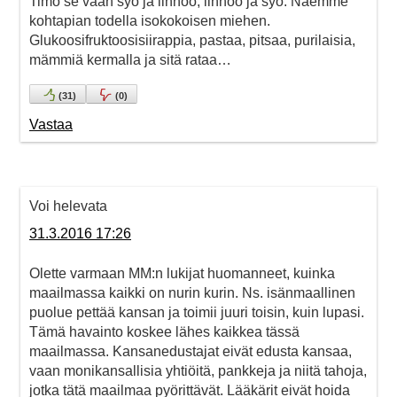
Timo se vaan syö ja lihhoo, lihhoo ja syö. Näemme
kohtapian todella isokokoisen miehen.
Glukoosifruktoosisiirappia, pastaa, pitsaa, purilaisia,
mämmiä kermalla ja sitä rataa…
(
31
)
(
0
)
Vastaa
Voi helevata
31.3.2016 17:26
Olette varmaan MM:n lukijat huomanneet, kuinka
maailmassa kaikki on nurin kurin. Ns. isänmaallinen
puolue pettää kansan ja toimii juuri toisin, kuin lupasi.
Tämä havainto koskee lähes kaikkea tässä
maailmassa. Kansanedustajat eivät edusta kansaa,
vaan monikansallisia yhtiöitä, pankkeja ja niitä tahoja,
jotka tätä maailmaa pyörittävät. Lääkärit eivät hoida