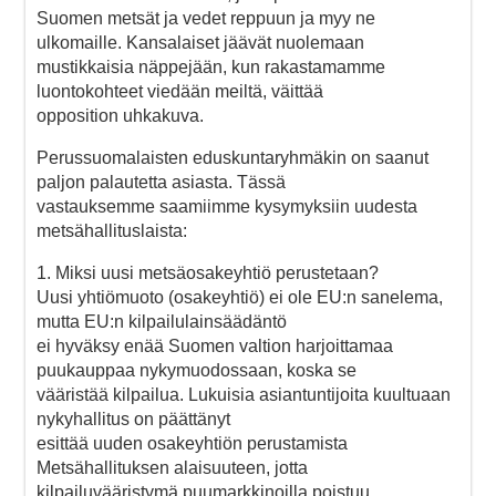
Suomen metsät ja vedet reppuun ja myy ne
ulkomaille. Kansalaiset jäävät nuolemaan
mustikkaisia näppejään, kun rakastamamme
luontokohteet viedään meiltä, väittää
opposition uhkakuva.
Perussuomalaisten eduskuntaryhmäkin on saanut
paljon palautetta asiasta. Tässä
vastauksemme saamiimme kysymyksiin uudesta
metsähallituslaista:
1. Miksi uusi metsäosakeyhtiö perustetaan?
Uusi yhtiömuoto (osakeyhtiö) ei ole EU:n sanelema,
mutta EU:n kilpailulainsäädäntö
ei hyväksy enää Suomen valtion harjoittamaa
puukauppaa nykymuodossaan, koska se
vääristää kilpailua. Lukuisia asiantuntijoita kuultuaan
nykyhallitus on päättänyt
esittää uuden osakeyhtiön perustamista
Metsähallituksen alaisuuteen, jotta
kilpailuvääristymä puumarkkinoilla poistuu.