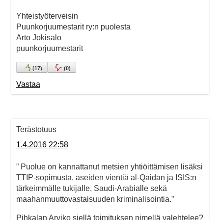
Yhteistyöterveisin
Puunkorjuumestarit ry:n puolesta
Arto Jokisalo
puunkorjuumestarit
(
17
)
(
0
)
Vastaa
Terästotuus
1.4.2016 22:58
” Puolue on kannattanut metsien yhtiöittämisen lisäksi
TTIP-sopimusta, aseiden vientiä al-Qaidan ja ISIS:n
tärkeimmälle tukijalle, Saudi-Arabialle sekä
maahanmuuttovastaisuuden kriminalisointia.”
Pihkalan Arviko siellä toimituksen nimellä valehtelee?