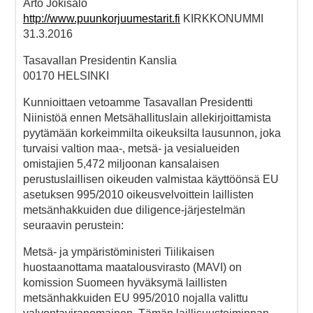
Arto Jokisalo
http://www.puunkorjuumestarit.fi
KIRKKONUMMI
31.3.2016
Tasavallan Presidentin Kanslia
00170 HELSINKI
Kunnioittaen vetoamme Tasavallan Presidentti
Niinistöä ennen Metsähallituslain allekirjoittamista
pyytämään korkeimmilta oikeuksilta lausunnon, joka
turvaisi valtion maa-, metsä- ja vesialueiden
omistajien 5,472 miljoonan kansalaisen
perustuslaillisen oikeuden valmistaa käyttöönsä EU
asetuksen 995/2010 oikeusvelvoittein laillisten
metsänhakkuiden due diligence-järjestelmän
seuraavin perustein:
Metsä- ja ympäristöministeri Tiilikaisen
huostaanottama maatalousvirasto (MAVI) on
komission Suomeen hyväksymä laillisten
metsänhakkuiden EU 995/2010 nojalla valittu