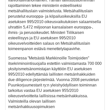
valvontaviranomainen. Tämän laillisuustoiminnan
rajoittaminen tekee ministerin esteelliseksi
metsähallituslain valmistelusta. Metsähallituslain
perustelut eurooppa- ja kilpailuoikeuksilla EU
asetuksen 995/2010 oikeusvaikutuksien salaamisella
uhrattiin 5,472 miljoonan kansalaisen eurooppa-,
ihmis- ja perusoikeudet. Ministeri Tiilikaisen
esteellisyys ja EU asetuksen 995/2010
oikeusvelvoitteiden salaus on Metsähallituslain
toimeenpanon estävä menettelytapavirhe.
Suomessa ”Metsästä Markkinoille Toimijoiden”
itsekriminointisuojalla estettiin valmistamasta 700 000
yksityismetsänomistajan käyttöön EU asetuksen
995/2010 edellyttämää laillisten metsänhakkuiden
due diligence-järjestelmää. Vuonna 2008 perustetun
Puunkorjuumestarit ry:n yleishyödyllisen toiminnan
tarkoitus vastaa EU asetuksen 955/2010
oikeusvelvoitteita laillisissa metsänhakkuissa.
Valmisteilla olevan laillisen
metsänhakkuusopimuksen