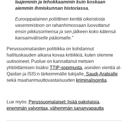
laajemmin ja tehokkaammin kuin koskaan
aiemmin ihmiskunnan historiassa.
Eurooppalainen poliittinen kenttä oikeistosta
vasemmistoon on rahanhimossaan luovuttanut
ensin pikkusormensa ja sen jälkeen koko kätensä
kansainväliselle pääomalle.”
Perussuomalaisten politiikka on kohdannut
hallituskauden aikana kovaa kritiikkiä, kuten olemme
uutisoineet. Puolue on kannattanut metsien
yhtiöittämisen lisäksi
TTIP-sopimusta
, aseiden vientiä al-
Qaidan ja ISIS:n tärkeimmälle tukijalle,
Saudi-Arabialle
sekä maahanmuuttovastaisuuden
kriminalisointia
.
Lue myös:
Perussuomalaiset: lisää pakolaisia,
enemmän valvontaa, vähemmän sananvapautta