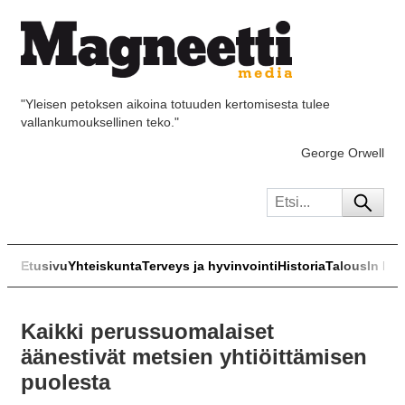
"Yleisen petoksen aikoina totuuden kertomisesta tulee
vallankumouksellinen teko."
George Orwell
Etusivu
Yhteiskunta
Terveys ja hyvinvointi
Historia
Talous
In Eng
Kaikki perussuomalaiset
äänestivät metsien yhtiöittämisen
puolesta