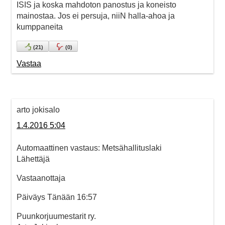
ISIS ja koska mahdoton panostus ja koneisto
mainostaa. Jos ei persuja, niiN halla-ahoa ja
kumppaneita
(
21
)
(
0
)
Vastaa
arto jokisalo
1.4.2016 5:04
Automaattinen vastaus: Metsähallituslaki
Lähettäjä
Vastaanottaja
Päiväys Tänään 16:57
Puunkorjuumestarit ry.