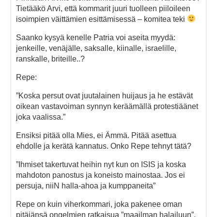
Tietääkö Arvi, että kommarit juuri tuolleen piiloileen
isoimpien väittämien esittämisessä – komitea teki
Saanko kysyä kenelle Patria voi aseita myydä:
jenkeille, venäjälle, saksalle, kiinalle, israelille,
ranskalle, briteille..?
Repe:
”Koska persut ovat juutalainen huijaus ja he estävät
oikean vastavoiman synnyn keräämällä protestiäänet
joka vaalissa.”
Ensiksi pitää olla Mies, ei Ämmä. Pitää asettua
ehdolle ja kerätä kannatus. Onko Repe tehnyt tätä?
”Ihmiset takertuvat heihin nyt kun on ISIS ja koska
mahdoton panostus ja koneisto mainostaa. Jos ei
persuja, niiN halla-ahoa ja kumppaneita”
Repe on kuin viherkommari, joka pakenee oman
pitäjänsä ongelmien ratkaisua ”maailman halailuun”.