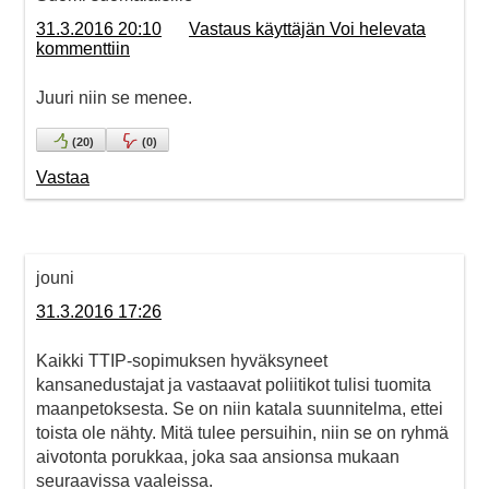
31.3.2016 20:10
Vastaus käyttäjän Voi helevata
kommenttiin
Juuri niin se menee.
(
20
)
(
0
)
Vastaa
jouni
31.3.2016 17:26
Kaikki TTIP-sopimuksen hyväksyneet
kansanedustajat ja vastaavat poliitikot tulisi tuomita
maanpetoksesta. Se on niin katala suunnitelma, ettei
toista ole nähty. Mitä tulee persuihin, niin se on ryhmä
aivotonta porukkaa, joka saa ansionsa mukaan
seuraavissa vaaleissa.