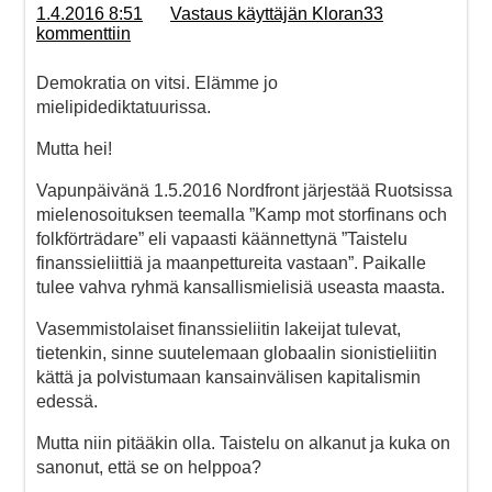
1.4.2016 8:51
Vastaus käyttäjän Kloran33
kommenttiin
Demokratia on vitsi. Elämme jo
mielipidediktatuurissa.
Mutta hei!
Vapunpäivänä 1.5.2016 Nordfront järjestää Ruotsissa
mielenosoituksen teemalla ”Kamp mot storfinans och
folkförträdare” eli vapaasti käännettynä ”Taistelu
finanssieliittiä ja maanpettureita vastaan”. Paikalle
tulee vahva ryhmä kansallismielisiä useasta maasta.
Vasemmistolaiset finanssieliitin lakeijat tulevat,
tietenkin, sinne suutelemaan globaalin sionistieliitin
kättä ja polvistumaan kansainvälisen kapitalismin
edessä.
Mutta niin pitääkin olla. Taistelu on alkanut ja kuka on
sanonut, että se on helppoa?