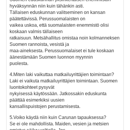
hyväksynnän niin kuin tähänkin asti.
Tällaisen eduskunnan valitseminen on kansan
päätettävissä. Perussuomalaisten on
vaikea uskoa, että suomalaisten enemmistö olisi
koskaan valmis tällaiseen
ratkaisuun. Metsähallitus omistaa noin kolmanneksen
Suomen rannoista, vesistä ja
maa-aineksesta. Perussuomalaiset ei tule koskaan
äänestämään Suomen luonnon myynnin
puolesta.
4.Miten laki vaikuttaa matkailuyrittäjien toimintaan?
Laki ei vaikuta matkailuyrittäjien toimintaan. Suomen
luontokohteet pysyvät
nykyisessä käytössään. Jatkossakin eduskunta
päättää esimerkiksi uusien
kansallispuistojen perustamisesta.
5.Voiko käydä niin kuin Carunan tapauksessa?
Se ei ole mahdollista. Maiden, vesien ja metsien