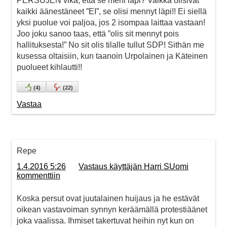
PERSUJEN vika, että se meni läpi? Vaikka olisivat
kaikki äänestäneet ”EI”, se olisi mennyt läpi!! Ei siellä
yksi puolue voi paljoa, jos 2 isompaa laittaa vastaan!
Joo joku sanoo taas, että ”olis sit mennyt pois
hallituksesta!” No sit olis tilalle tullut SDP! Sithän me
kusessa oltaisiin, kun taanoin Urpolainen ja Käteinen
puolueet kihlautti!!
(
4
)
(
22
)
Vastaa
Repe
1.4.2016 5:26
Vastaus käyttäjän Harri SUomi
kommenttiin
Koska persut ovat juutalainen huijaus ja he estävät
oikean vastavoiman synnyn keräämällä protestiäänet
joka vaalissa. Ihmiset takertuvat heihin nyt kun on