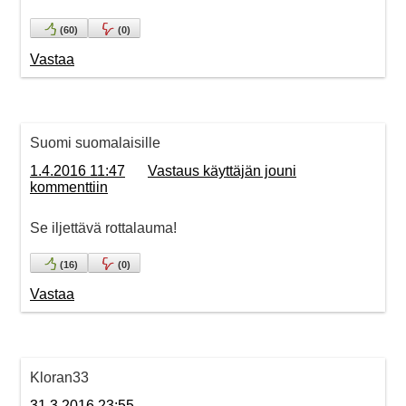
(
60
)
(
0
)
Vastaa
Suomi suomalaisille
1.4.2016 11:47
Vastaus käyttäjän jouni
kommenttiin
Se iljettävä rottalauma!
(
16
)
(
0
)
Vastaa
Kloran33
31.3.2016 23:55