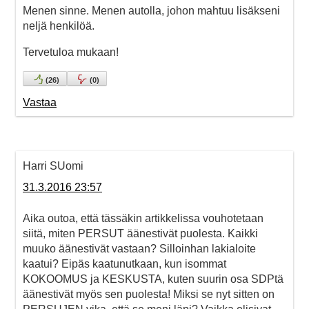
Menen sinne. Menen autolla, johon mahtuu lisäkseni
neljä henkilöä.
Tervetuloa mukaan!
(
26
)
(
0
)
Vastaa
Harri SUomi
31.3.2016 23:57
Aika outoa, että tässäkin artikkelissa vouhotetaan
siitä, miten PERSUT äänestivät puolesta. Kaikki
muuko äänestivät vastaan? Silloinhan lakialoite
kaatui? Eipäs kaatunutkaan, kun isommat
KOKOOMUS ja KESKUSTA, kuten suurin osa SDPtä
äänestivät myös sen puolesta! Miksi se nyt sitten on