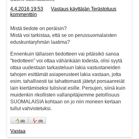
4.4.2016 19:53
Vastaus käyttäjän Terästotuus
kommenttiin
Mistä tiedote on peräisin?
Mistä voi tarkistaa, että se on perussuomalaisten
eduskuntaryhmän laatima?
Ennenkuin tällaisen tiedotteen vai pitäisikö sanoa
”tiedotteen” voi ottaa vähänkään todesta, olisi syytä
ottaa uudestaan tarkasteluun lakia vastustaneiden
tahojen esittämät asiaperusteet lakia vastaan, jotta
esim. tahallisesti tai tahattomasti jätetyt porsaanreiät
lain kiertämiseksi tulisivat esille. Persujen, siinä kuin
muidenkin rikollisten vallanpitäjiemme petollisuus
SUOMALAISIA kohtaan on jo niin moneen kertaan
tullut vahvistetuksi.
(
6
)
(
0
)
Vastaa