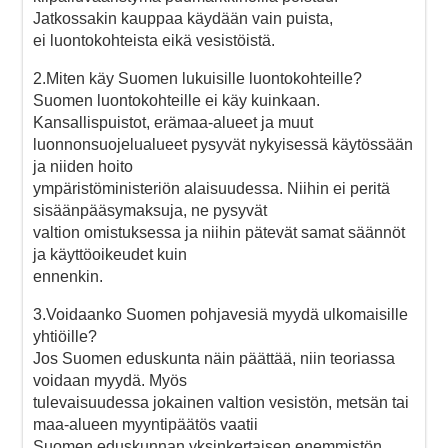
Jatkossakin kauppaa käydään vain puista,
ei luontokohteista eikä vesistöistä.
2.Miten käy Suomen lukuisille luontokohteille?
Suomen luontokohteille ei käy kuinkaan.
Kansallispuistot, erämaa-alueet ja muut
luonnonsuojelualueet pysyvät nykyisessä käytössään
ja niiden hoito
ympäristöministeriön alaisuudessa. Niihin ei peritä
sisäänpääsymaksuja, ne pysyvät
valtion omistuksessa ja niihin pätevät samat säännöt
ja käyttöoikeudet kuin
ennenkin.
3.Voidaanko Suomen pohjavesiä myydä ulkomaisille
yhtiöille?
Jos Suomen eduskunta näin päättää, niin teoriassa
voidaan myydä. Myös
tulevaisuudessa jokainen valtion vesistön, metsän tai
maa-alueen myyntipäätös vaatii
Suomen eduskunnan yksinkertaisen enemmistön