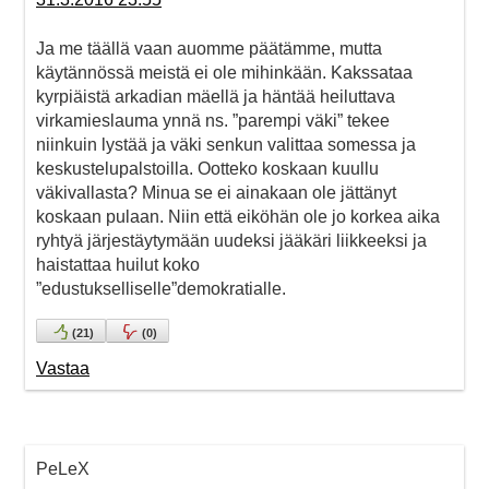
Ja me täällä vaan auomme päätämme, mutta
käytännössä meistä ei ole mihinkään. Kakssataa
kyrpiäistä arkadian mäellä ja häntää heiluttava
virkamieslauma ynnä ns. ”parempi väki” tekee
niinkuin lystää ja väki senkun valittaa somessa ja
keskustelupalstoilla. Ootteko koskaan kuullu
väkivallasta? Minua se ei ainakaan ole jättänyt
koskaan pulaan. Niin että eiköhän ole jo korkea aika
ryhtyä järjestäytymään uudeksi jääkäri liikkeeksi ja
haistattaa huilut koko
”edustukselliselle”demokratialle.
(
21
)
(
0
)
Vastaa
PeLeX