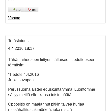
(
12
)
(
0
)
Vastaa
Terästotuus
4.4.2016 18:17
Tähän aiheeseen liittyen, tällaiseen tiedotteeseen
törmäsin:
”Tiedote 4.4.2016
Julkaisuvapaa
Perussuomalaisten eduskuntaryhmä: Luontomme
säilyy meillä ellei kansa toisin päätä
Oppositio on maalannut pitkin talvea hurjaa
metsähallituslakimörköä, joka pistää