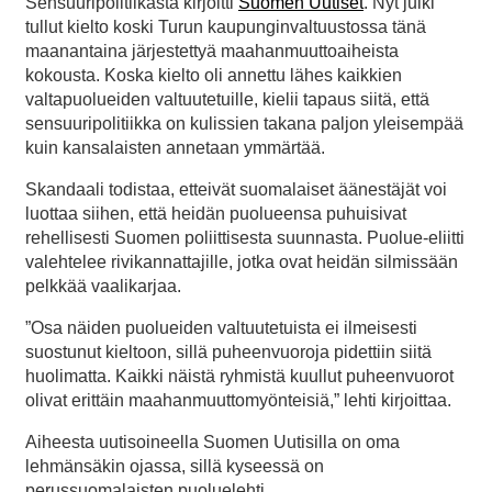
Sensuuripolitiikasta kirjoitti
Suomen Uutiset
. Nyt julki
tullut kielto koski Turun kaupunginvaltuustossa tänä
maanantaina järjestettyä maahanmuuttoaiheista
kokousta. Koska kielto oli annettu lähes kaikkien
valtapuolueiden valtuutetuille, kielii tapaus siitä, että
sensuuripolitiikka on kulissien takana paljon yleisempää
kuin kansalaisten annetaan ymmärtää.
Skandaali todistaa, etteivät suomalaiset äänestäjät voi
luottaa siihen, että heidän puolueensa puhuisivat
rehellisesti Suomen poliittisesta suunnasta. Puolue-eliitti
valehtelee rivikannattajille, jotka ovat heidän silmissään
pelkkää vaalikarjaa.
”Osa näiden puolueiden valtuutetuista ei ilmeisesti
suostunut kieltoon, sillä puheenvuoroja pidettiin siitä
huolimatta. Kaikki näistä ryhmistä kuullut puheenvuorot
olivat erittäin maahanmuuttomyönteisiä,” lehti kirjoittaa.
Aiheesta uutisoineella Suomen Uutisilla on oma
lehmänsäkin ojassa, sillä kyseessä on
perussuomalaisten puoluelehti.