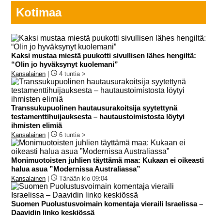
Kotimaa
Kaksi mustaa miestä puukotti sivullisen lähes hengiltä:
“Olin jo hyväksynyt kuolemani”
Kansalainen
|
4 tuntia >
Transsukupuolinen hautausurakoitsija syytettynä
testamenttihuijauksesta – hautaustoimistosta löytyi
ihmisten elimiä
Kansalainen
|
6 tuntia >
Monimuotoisten juhlien täyttämä maa: Kukaan ei oikeasti
halua asua ”Modernissa Australiassa”
Kansalainen
|
Tänään klo 09:04
Suomen Puolustusvoimain komentaja vieraili Israelissa –
Daavidin linko keskiössä