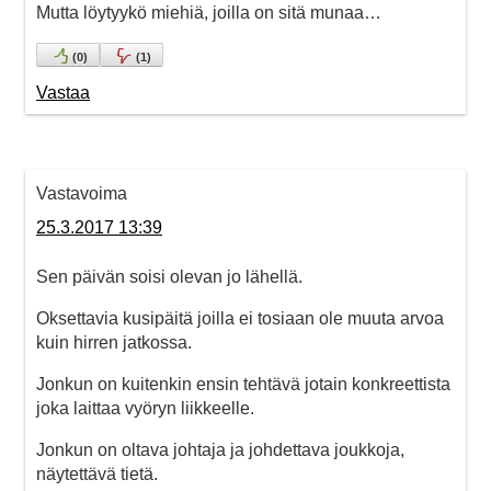
Mutta löytyykö miehiä, joilla on sitä munaa…
(
0
)
(
1
)
Vastaa
Vastavoima
25.3.2017 13:39
Sen päivän soisi olevan jo lähellä.
Oksettavia kusipäitä joilla ei tosiaan ole muuta arvoa
kuin hirren jatkossa.
Jonkun on kuitenkin ensin tehtävä jotain konkreettista
joka laittaa vyöryn liikkeelle.
Jonkun on oltava johtaja ja johdettava joukkoja,
näytettävä tietä.