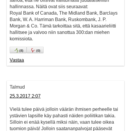
sanoa, että ne olisivat välittömästi juutalaiseliitin
hallinnassa. Näitä ovat siis seuraavat:
Royal Bank of Canada, The Midland Bank, Barclays
Bank, W. A. Harriman Bank, Ruskombank, J. P.
Morgan & Co. Tämä tarkoittaa sitä, että kasaarieliitti
hallitsee ja valvoo niin sanottua 300:dan miehen
komissiota.
(
8
)
(
0
)
Vastaa
Talmud
25.3.2017 2:07
Vielä tulee päivä jolloin väärän ihmisen perheelle tai
ystävien lapsille käy pahasti näiden poliitikan takia.
Silloin ei enää kysellä miksi näin, vaan tulee oikea
tuomion päivä! Jolloin saatananpalvojat pääsevät