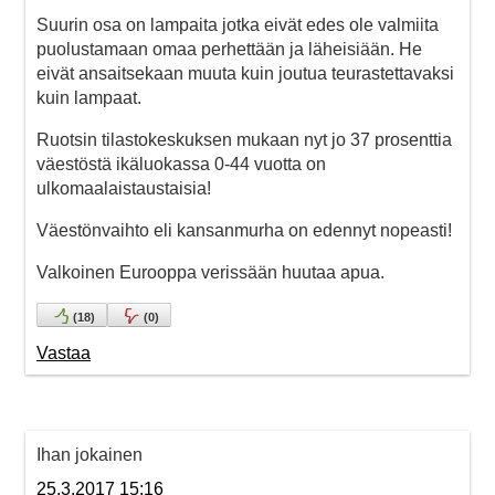
Suurin osa on lampaita jotka eivät edes ole valmiita
puolustamaan omaa perhettään ja läheisiään. He
eivät ansaitsekaan muuta kuin joutua teurastettavaksi
kuin lampaat.
Ruotsin tilastokeskuksen mukaan nyt jo 37 prosenttia
väestöstä ikäluokassa 0-44 vuotta on
ulkomaalaistaustaisia!
Väestönvaihto eli kansanmurha on edennyt nopeasti!
Valkoinen Eurooppa verissään huutaa apua.
(
18
)
(
0
)
Vastaa
Ihan jokainen
25.3.2017 15:16