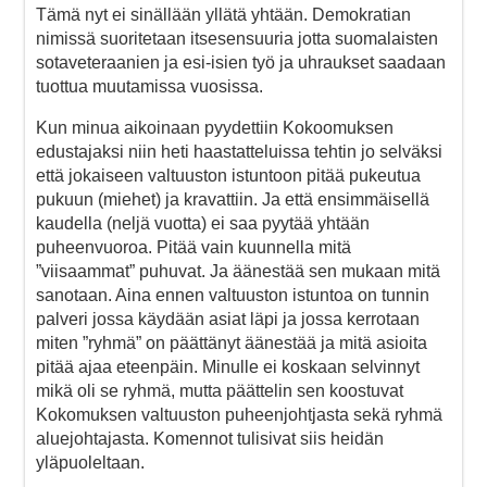
Tämä nyt ei sinällään yllätä yhtään. Demokratian
nimissä suoritetaan itsesensuuria jotta suomalaisten
sotaveteraanien ja esi-isien työ ja uhraukset saadaan
tuottua muutamissa vuosissa.
Kun minua aikoinaan pyydettiin Kokoomuksen
edustajaksi niin heti haastatteluissa tehtin jo selväksi
että jokaiseen valtuuston istuntoon pitää pukeutua
pukuun (miehet) ja kravattiin. Ja että ensimmäisellä
kaudella (neljä vuotta) ei saa pyytää yhtään
puheenvuoroa. Pitää vain kuunnella mitä
”viisaammat” puhuvat. Ja äänestää sen mukaan mitä
sanotaan. Aina ennen valtuuston istuntoa on tunnin
palveri jossa käydään asiat läpi ja jossa kerrotaan
miten ”ryhmä” on päättänyt äänestää ja mitä asioita
pitää ajaa eteenpäin. Minulle ei koskaan selvinnyt
mikä oli se ryhmä, mutta päättelin sen koostuvat
Kokomuksen valtuuston puheenjohtjasta sekä ryhmä
aluejohtajasta. Komennot tulisivat siis heidän
yläpuoleltaan.