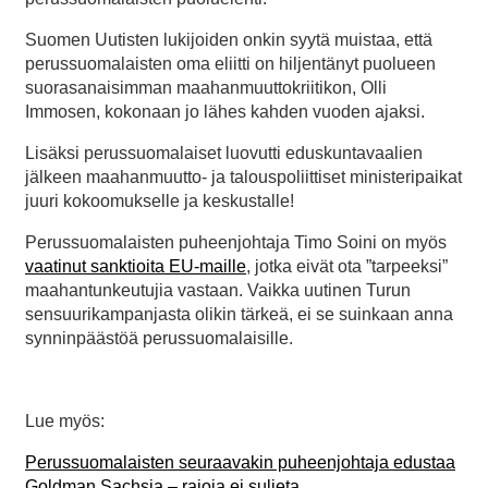
Suomen Uutisten lukijoiden onkin syytä muistaa, että
perussuomalaisten oma eliitti on hiljentänyt puolueen
suorasanaisimman maahanmuuttokriitikon, Olli
Immosen, kokonaan jo lähes kahden vuoden ajaksi.
Lisäksi perussuomalaiset luovutti eduskuntavaalien
jälkeen maahanmuutto- ja talouspoliittiset ministeripaikat
juuri kokoomukselle ja keskustalle!
Perussuomalaisten puheenjohtaja Timo Soini on myös
vaatinut sanktioita EU-maille
, jotka eivät ota ”tarpeeksi”
maahantunkeutujia vastaan. Vaikka uutinen Turun
sensuurikampanjasta olikin tärkeä, ei se suinkaan anna
synninpäästöä perussuomalaisille.
Lue myös:
Perussuomalaisten seuraavakin puheenjohtaja edustaa
Goldman Sachsia – rajoja ei suljeta