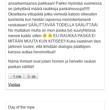
ansaitsemaansa paikkaan! Pakko myöntää suomessa
on järkyttävä määrä raukkoja paskahousuja!!!!!!
Oksettavia vittupäitä jotka vierestä katsoo oikeuden
tuomioita kun heidän lapsensa moninkertaisesti
raiskataan! SÄÄLITTÄVÄÄ TODELLA SÄÄLITTÄÄ!
No muttakun mulla on mun paska työ suuryhtiössä
menee kaikki sitten
ELI RAUKKA PASKA EI
MITÄÄN MUUTA KUN KITISEE!! Kuka saatanan täys
järkinen luulee, että tehdään dialogia päättäjien
kanssa auttaa hevonvittua!!
Nämä ihmiset ovat jotain homon ja helvetin raukan
paskan väliltä!!
(
19
)
(
0
)
Vastaa
Day of the rope