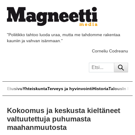
"Poliitikko tahtoo luoda uraa, mutta me tahdomme rakentaa
kauniin ja vahvan isänmaan."
Corneliu Codreanu
Etusivu
Yhteiskunta
Terveys ja hyvinvointi
Historia
Talous
In Eng
Kokoomus ja keskusta kieltäneet
valtuutettuja puhumasta
maahanmuutosta