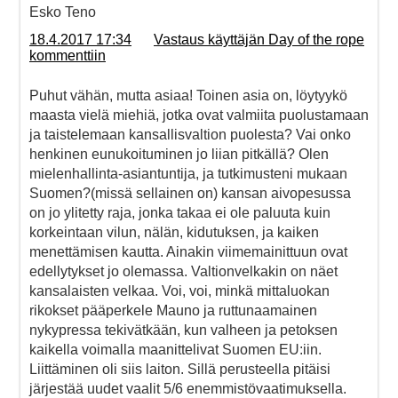
Esko Teno
18.4.2017 17:34
Vastaus käyttäjän Day of the rope
kommenttiin
Puhut vähän, mutta asiaa! Toinen asia on, löytyykö
maasta vielä miehiä, jotka ovat valmiita puolustamaan
ja taistelemaan kansallisvaltion puolesta? Vai onko
henkinen eunukoituminen jo liian pitkällä? Olen
mielenhallinta-asiantuntija, ja tutkimusteni mukaan
Suomen?(missä sellainen on) kansan aivopesussa
on jo ylitetty raja, jonka takaa ei ole paluuta kuin
korkeintaan vilun, nälän, kidutuksen, ja kaiken
menettämisen kautta. Ainakin viimemainittuun ovat
edellytykset jo olemassa. Valtionvelkakin on näet
kansalaisten velkaa. Voi, voi, minkä mittaluokan
rikokset pääperkele Mauno ja ruttunaamainen
nykypressa tekivätkään, kun valheen ja petoksen
kaikella voimalla maanittelivat Suomen EU:iin.
Liittäminen oli siis laiton. Sillä perusteella pitäisi
järjestää uudet vaalit 5/6 enemmistövaatimuksella.