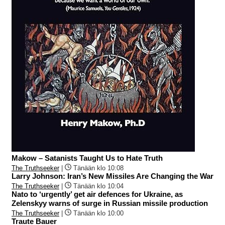
Makow – Satanists Taught Us to Hate Truth
The Truthseeker
|
Tänään klo 10:08
Larry Johnson: Iran’s New Missiles Are Changing the War
The Truthseeker
|
Tänään klo 10:04
Nato to ‘urgently’ get air defences for Ukraine, as
Zelenskyy warns of surge in Russian missile production
The Truthseeker
|
Tänään klo 10:00
Traute Bauer