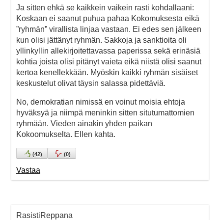
Ja sitten ehkä se kaikkein vaikein rasti kohdallaani:
Koskaan ei saanut puhua pahaa Kokomuksesta eikä
”ryhmän” virallista linjaa vastaan. Ei edes sen jälkeen
kun olisi jättänyt ryhmän. Sakkoja ja sanktioita oli
yllinkyllin allekirjoitettavassa paperissa sekä erinäsiä
kohtia joista olisi pitänyt vaieta eikä niistä olisi saanut
kertoa kenellekkään. Myöskin kaikki ryhmän sisäiset
keskustelut olivat täysin salassa pidettäviä.
No, demokratian nimissä en voinut moisia ehtoja
hyväksyä ja niimpä meninkin sitten situtumattomien
ryhmään. Vieden ainakin yhden paikan
Kokoomukselta. Ellen kahta.
(
42
)
(
0
)
Vastaa
RasistiReppana