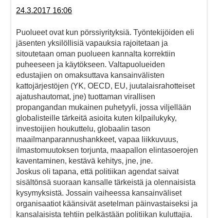
24.3.2017 16:06
Puolueet ovat kun pörssiyrityksiä. Työntekijöiden eli
jäsenten yksilöllisiä vapauksia rajoitetaan ja
sitoutetaan oman puolueen kannalta korrektiin
puheeseen ja käytökseen. Valtapuolueiden
edustajien on omaksuttava kansainvälisten
kattojärjestöjen (YK, OECD, EU, juutalaisrahotteiset
ajatushautomat, jne) tuottaman virallisen
propangandan mukainen puhetyyli, jossa viljellään
globalisteille tärkeitä asioita kuten kilpailukyky,
investoijien houkuttelu, globaalin tason
maailmanparannushankkeet, vapaa liikkuvuus,
ilmastomuutoksen torjunta, maapallon elintasoerojen
kaventaminen, kestävä kehitys, jne, jne.
Joskus oli tapana, että politiikan agendat saivat
sisältönsä suoraan kansalle tärkeistä ja olennaisista
kysymyksistä. Jossain vaiheessa kansainväliset
organisaatiot käänsivät asetelman päinvastaiseksi ja
kansalaisista tehtiin pelkästään politiikan kuluttajia.