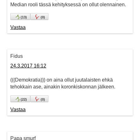
Median rooli tässä kehityksessä on ollut olennainen.
(
13
)
(
0
)
Vastaa
Fidus
24.3.2017 16:12
(((Demokratia))) on aina ollut juutalaisten ehkä
tehokkain ase, ainakin koronkiskonnan jälkeen.
(
22
)
(
0
)
Vastaa
Papa smurf