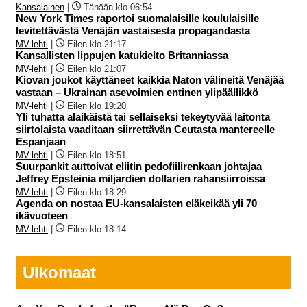
Kansalainen
|
Tänään klo 06:54
New York Times raportoi suomalaisille koululaisille
levitettävästä Venäjän vastaisesta propagandasta
MV-lehti
|
Eilen klo 21:17
Kansallisten lippujen katukielto Britanniassa
MV-lehti
|
Eilen klo 21:07
Kiovan joukot käyttäneet kaikkia Naton välineitä Venäjää
vastaan – Ukrainan asevoimien entinen ylipäällikkö
MV-lehti
|
Eilen klo 19:20
Yli tuhatta alaikäistä tai sellaiseksi tekeytyvää laitonta
siirtolaista vaaditaan siirrettävän Ceutasta mantereelle
Espanjaan
MV-lehti
|
Eilen klo 18:51
Suurpankit auttoivat eliitin pedofiilirenkaan johtajaa
Jeffrey Epsteinia miljardien dollarien rahansiirroissa
MV-lehti
|
Eilen klo 18:29
Agenda on nostaa EU-kansalaisten eläkeikää yli 70
ikävuoteen
MV-lehti
|
Eilen klo 18:14
Ulkomaat