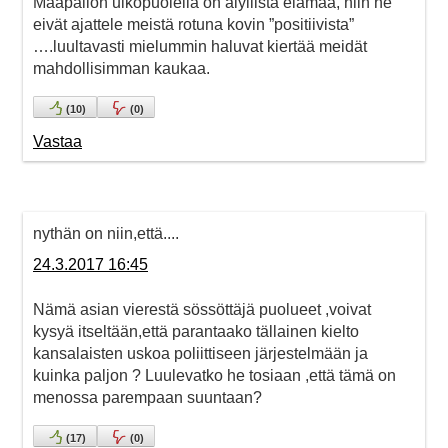
Maapallon ulkopuolella on älyllistä elämää, niin he
eivät ajattele meistä rotuna kovin ”positiivista”
….luultavasti mielummin haluvat kiertää meidät
mahdollisimman kaukaa.
(
10
)
(
0
)
Vastaa
nythän on niin,että....
24.3.2017 16:45
Nämä asian vierestä sössöttäjä puolueet ,voivat
kysyä itseltään,että parantaako tällainen kielto
kansalaisten uskoa poliittiseen järjestelmään ja
kuinka paljon ? Luulevatko he tosiaan ,että tämä on
menossa parempaan suuntaan?
(
17
)
(
0
)