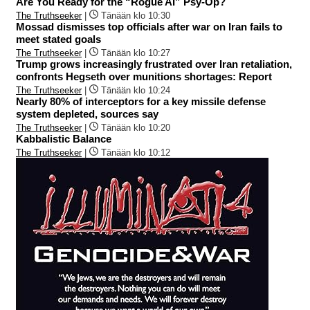
Are You Ready for the “Rogue AI” Psy-Op?
The Truthseeker
|
Tänään klo 10:30
Mossad dismisses top officials after war on Iran fails to
meet stated goals
The Truthseeker
|
Tänään klo 10:27
Trump grows increasingly frustrated over Iran retaliation,
confronts Hegseth over munitions shortages: Report
The Truthseeker
|
Tänään klo 10:24
Nearly 80% of interceptors for a key missile defense
system depleted, sources say
The Truthseeker
|
Tänään klo 10:20
Kabbalistic Balance
The Truthseeker
|
Tänään klo 10:12