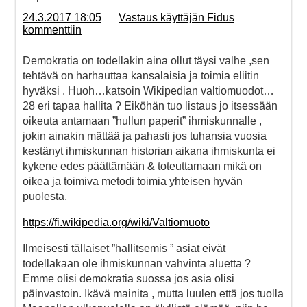
24.3.2017 18:05
Vastaus käyttäjän Fidus
kommenttiin
Demokratia on todellakin aina ollut täysi valhe ,sen
tehtävä on harhauttaa kansalaisia ja toimia eliitin
hyväksi . Huoh…katsoin Wikipedian valtiomuodot…
28 eri tapaa hallita ? Eiköhän tuo listaus jo itsessään
oikeuta antamaan ”hullun paperit” ihmiskunnalle ,
jokin ainakin mättää ja pahasti jos tuhansia vuosia
kestänyt ihmiskunnan historian aikana ihmiskunta ei
kykene edes päättämään & toteuttamaan mikä on
oikea ja toimiva metodi toimia yhteisen hyvän
puolesta.
https://fi.wikipedia.org/wiki/Valtiomuoto
Ilmeisesti tällaiset ”hallitsemis ” asiat eivät
todellakaan ole ihmiskunnan vahvinta aluetta ?
Emme olisi demokratia suossa jos asia olisi
päinvastoin. Ikävä mainita , mutta luulen että jos tuolla