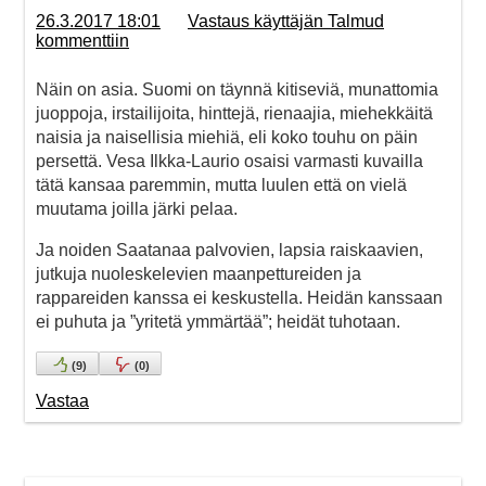
26.3.2017 18:01
Vastaus käyttäjän Talmud
kommenttiin
Näin on asia. Suomi on täynnä kitiseviä, munattomia
juoppoja, irstailijoita, hinttejä, rienaajia, miehekkäitä
naisia ja naisellisia miehiä, eli koko touhu on päin
persettä. Vesa Ilkka-Laurio osaisi varmasti kuvailla
tätä kansaa paremmin, mutta luulen että on vielä
muutama joilla järki pelaa.
Ja noiden Saatanaa palvovien, lapsia raiskaavien,
jutkuja nuoleskelevien maanpettureiden ja
rappareiden kanssa ei keskustella. Heidän kanssaan
ei puhuta ja ”yritetä ymmärtää”; heidät tuhotaan.
(
9
)
(
0
)
Vastaa