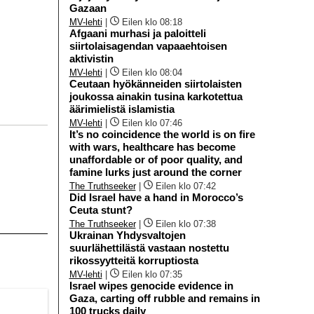
Gazaan
MV-lehti
|
Eilen klo 08:18
Afgaani murhasi ja paloitteli
siirtolaisagendan vapaaehtoisen
aktivistin
MV-lehti
|
Eilen klo 08:04
Ceutaan hyökänneiden siirtolaisten
joukossa ainakin tusina karkotettua
äärimielistä islamistia
MV-lehti
|
Eilen klo 07:46
It’s no coincidence the world is on fire
with wars, healthcare has become
unaffordable or of poor quality, and
famine lurks just around the corner
The Truthseeker
|
Eilen klo 07:42
Did Israel have a hand in Morocco’s
Ceuta stunt?
The Truthseeker
|
Eilen klo 07:38
Ukrainan Yhdysvaltojen
suurlähettilästä vastaan nostettu
rikossyytteitä korruptiosta
MV-lehti
|
Eilen klo 07:35
Israel wipes genocide evidence in
Gaza, carting off rubble and remains in
100 trucks daily