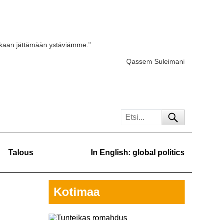
skaan jättämään ystäviämme."
Qassem Suleimani
Talous
In English: global politics
Kotimaa