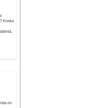
ta
i? Koska
ätöntä,
ista on