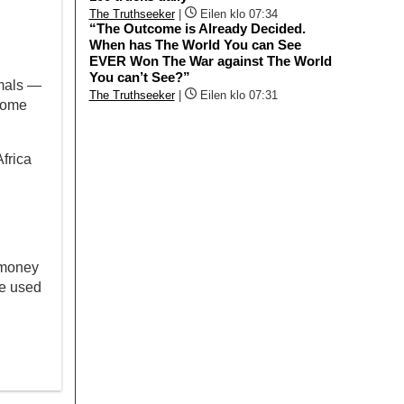
The Truthseeker
|
Eilen klo 07:34
“The Outcome is Already Decided.
When has The World You can See
EVER Won The War against The World
You can’t See?”
imals —
The Truthseeker
|
Eilen klo 07:31
 some
Africa
 money
be used