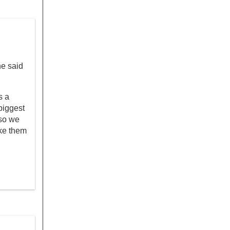
he said
s a
 biggest
 so we
ake them