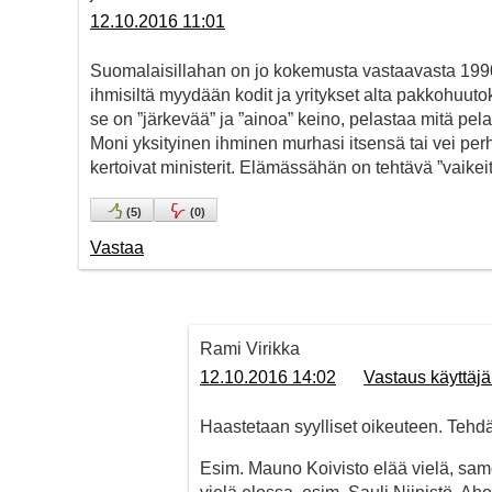
12.10.2016 11:01
Suomalaisillahan on jo kokemusta vastaavasta 1990-lu
ihmisiltä myydään kodit ja yritykset alta pakkohuut
se on ”järkevää” ja ”ainoa” keino, pelastaa mitä pela
Moni yksityinen ihminen murhasi itsensä tai vei p
kertoivat ministerit. Elämässähän on tehtävä ”vaikeit
(
5
)
(
0
)
Vastaa
Rami Virikka
12.10.2016 14:02
Vastaus käyttäjä
Haastetaan syylliset oikeuteen. Tehdä
Esim. Mauno Koivisto elää vielä, sa