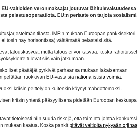
tä EU-valtioiden veronmaksajat joutuvat lähitulevaisuudessa
lista pelastusoperaatiota. EU:n periaate on tarjota sosialismi
itusjärjestelmän tilasta. IMF:n mukaan Euroopan pankkisektori o
ei tosin näy horisontissa) välttämättä pelastaisi sitä.
evat talouskasvua, mutta talous ei voi kasvaa, koska rahoitussek
yöksykierre tulevat siis vain jatkumaan.
skolliset päättäjät pyrkivät parhaansa mukaan lakaisemaan
een pelätään ruokkivan EU-vastaisia
nationalistisia voimia
.
uoksi kriisin peittely on kuitenkin käynyt mahdottomaksi.
yisen kriisin yhtenä pääsyyllisenä pidetään Euroopan keskuspa
vat tietoisesti niin suuria riskejä, että toiminta johtaa konkurssii
sen mukaan kaatua. Koska pankit
pitävät valtioita nykyään orjina