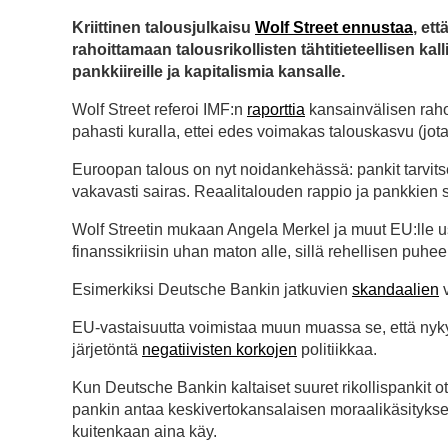
Kriittinen talousjulkaisu
Wolf Street ennustaa
, et
rahoittamaan talousrikollisten tähtitieteellisen kal
pankkiireille ja kapitalismia kansalle.
Wolf Street referoi IMF:n
raporttia
kansainvälisen raho
pahasti kuralla, ettei edes voimakas talouskasvu (jota 
Euroopan talous on nyt noidankehässä: pankit tarvits
vakavasti sairas. Reaalitalouden rappio ja pankkien s
Wolf Streetin mukaan Angela Merkel ja muut EU:lle u
finanssikriisin uhan maton alle, sillä rehellisen puh
Esimerkiksi Deutsche Bankin jatkuvien
skandaalien
v
EU-vastaisuutta voimistaa muun muassa se, että nyk
järjetöntä
negatiivisten korkojen
politiikkaa.
Kun Deutsche Bankin kaltaiset suuret rikollispankit otta
pankin antaa keskivertokansalaisen moraalikäsityk
kuitenkaan aina käy.