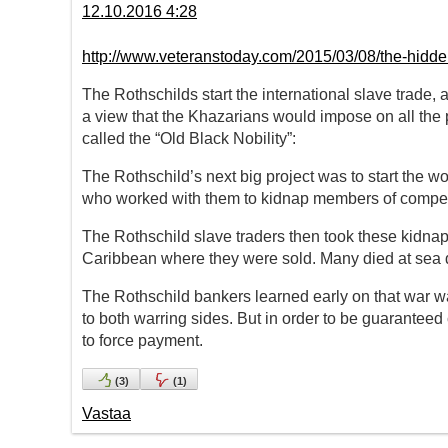
12.10.2016 4:28
http://www.veteranstoday.com/2015/03/08/the-hidden-
The Rothschilds start the international slave trad
a view that the Khazarians would impose on all the p
called the “Old Black Nobility”:
The Rothschild’s next big project was to start the wo
who worked with them to kidnap members of competin
The Rothschild slave traders then took these kidnap
Caribbean where they were sold. Many died at sea d
The Rothschild bankers learned early on that war w
to both warring sides. But in order to be guaranteed
to force payment.
(
3
)
(
1
)
Vastaa