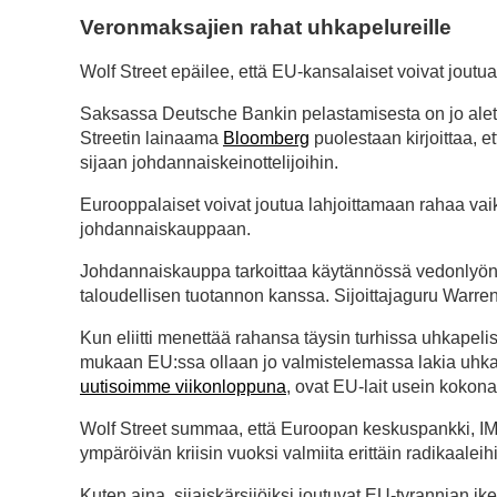
Veronmaksajien rahat uhkapelureille
Wolf Street epäilee, että EU-kansalaiset voivat joutu
Saksassa Deutsche Bankin pelastamisesta on jo ale
Streetin lainaama
Bloomberg
puolestaan kirjoittaa, e
sijaan johdannaiskeinottelijoihin.
Eurooppalaiset voivat joutua lahjoittamaan rahaa vaikeu
johdannaiskauppaan.
Johdannaiskauppa tarkoittaa käytännössä vedonlyöntiä
taloudellisen tuotannon kanssa. Sijoittajaguru Warren
Kun eliitti menettää rahansa täysin turhissa uhkapel
mukaan EU:ssa ollaan jo valmistelemassa lakia uhka
uutisoimme viikonloppuna
, ovat EU-lait usein kokona
Wolf Street summaa, että Euroopan keskuspankki, IM
ympäröivän kriisin vuoksi valmiita erittäin radikaaleih
Kuten aina, sijaiskärsijöiksi joutuvat EU-tyrannian ik