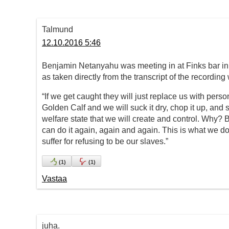
Talmund
12.10.2016 5:46
Benjamin Netanyahu was meeting in at Finks bar in
as taken directly from the transcript of the record
“If we get caught they will just replace us with pers
Golden Calf and we will suck it dry, chop it up, and se
welfare state that we will create and control. Why? 
can do it again, again and again. This is what we d
suffer for refusing to be our slaves.”
(
1
)
(
1
)
Vastaa
juha.