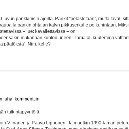
vun pankkiriisin ajoilta. Pankit ”pelastetaan”, mutta tavallisil
okaupalla pankinjohtajan kälyn pikkuserkulle polkuhintaan. Miks
stettavissa – lue: kavallettavissa – on.
erheensäkin mukanaan kuolon uneen. Tämä oli kuulemma välttäm
a päätöksiä”. Niin, kelle?
n juha. kommenttiin
än tutkintapyyntöjä.
moin Viinanen ja Paavo Lipponen. Ja muutkin 1990-laman pelure