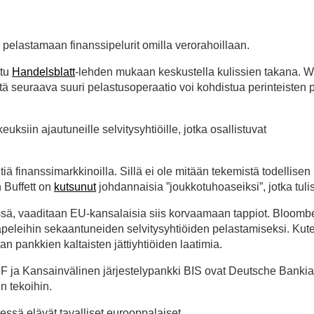
a pelastamaan finanssipelurit omilla verorahoillaan.
ttu
Handelsblatt
-lehden mukaan keskustella kulissien takana. W
ttä seuraava suuri pelastusoperaatio voi kohdistua perinteisten
ksiin ajautuneille selvitysyhtiöille, jotka osallistuvat
 finanssimarkkinoilla. Sillä ei ole mitään tekemistä todellisen
 Buffett on
kutsunut
johdannaisia ”joukkotuhoaseiksi”, jotka tulis
issä, vaaditaan EU-kansalaisia siis korvaamaan tappiot. Bloomb
peleihin sekaantuneiden selvitysyhtiöiden pelastamiseksi. Kut
an pankkien kaltaisten jättiyhtiöiden laatimia.
F ja Kansainvälinen järjestelypankki BIS ovat Deutsche Bankia
in tekoihin.
eessä elävät tavalliset eurooppalaiset.