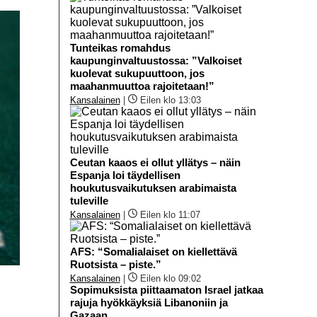
Tunteikas romahdus
kaupunginvaltuustossa: ”Valkoiset
kuolevat sukupuuttoon, jos
maahanmuuttoa rajoitetaan!”
Kansalainen
|
Eilen klo 13:03
Ceutan kaaos ei ollut yllätys – näin
Espanja loi täydellisen
houkutusvaikutuksen arabimaista
tuleville
Kansalainen
|
Eilen klo 11:07
AFS: “Somalialaiset on kiellettävä
Ruotsista – piste.”
Kansalainen
|
Eilen klo 09:02
Sopimuksista piittaamaton Israel jatkaa
rajuja hyökkäyksiä Libanoniin ja
Gazaan