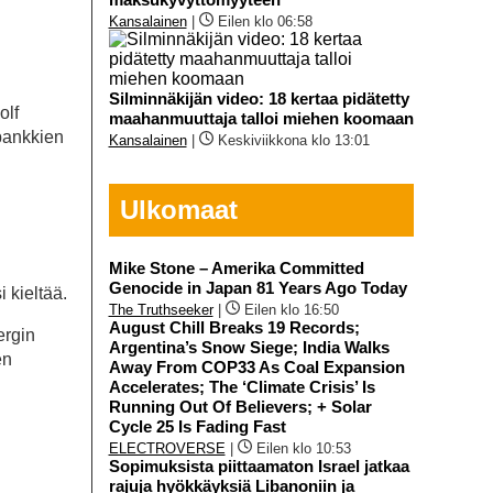
Kansalainen
|
Eilen klo 06:58
Silminnäkijän video: 18 kertaa pidätetty
olf
maahanmuuttaja talloi miehen koomaan
 pankkien
Kansalainen
|
Keskiviikkona klo 13:01
Ulkomaat
Mike Stone – Amerika Committed
Genocide in Japan 81 Years Ago Today
i kieltää.
The Truthseeker
|
Eilen klo 16:50
August Chill Breaks 19 Records;
ergin
Argentina’s Snow Siege; India Walks
en
Away From COP33 As Coal Expansion
Accelerates; The ‘Climate Crisis’ Is
Running Out Of Believers; + Solar
Cycle 25 Is Fading Fast
ELECTROVERSE
|
Eilen klo 10:53
Sopimuksista piittaamaton Israel jatkaa
rajuja hyökkäyksiä Libanoniin ja