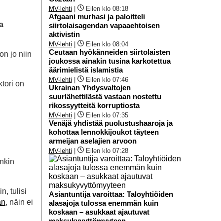
MV-lehti
|
Eilen klo 08:18
Afgaani murhasi ja paloitteli
a
siirtolaisagendan vapaaehtoisen
aktivistin
MV-lehti
|
Eilen klo 08:04
Ceutaan hyökänneiden siirtolaisten
n jo niin
joukossa ainakin tusina karkotettua
äärimielistä islamistia
MV-lehti
|
Eilen klo 07:46
tori on
Ukrainan Yhdysvaltojen
suurlähettilästä vastaan nostettu
rikossyytteitä korruptiosta
MV-lehti
|
Eilen klo 07:35
Venäjä yhdistää puolustushaaroja ja
kohottaa lennokkijoukot täyteen
armeijan aselajien arvoon
MV-lehti
|
Eilen klo 07:28
nkin
n, tulisi
Asiantuntija varoittaa: Taloyhtiöiden
an
, näin ei
alasajoja tulossa enemmän kuin
koskaan – asukkaat ajautuvat
maksukyvyttömyyteen