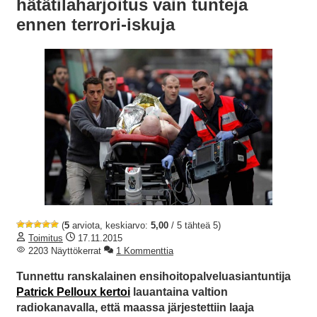
hätätilaharjoitus vain tunteja
ennen terrori-iskuja
(
5
arviota, keskiarvo:
5,00
/ 5 tähteä 5)
Toimitus
17.11.2015
2203 Näyttökerrat
1 Kommenttia
Tunnettu ranskalainen ensihoitopalveluasiantuntija
Patrick Pelloux kertoi
lauantaina valtion
radiokanavalla, että maassa järjestettiin laaja