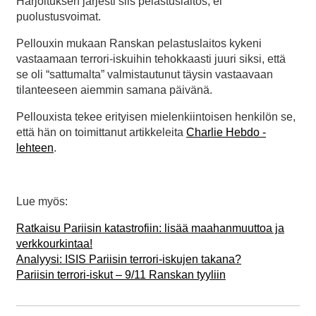
Harjoituksen järjesti siis pelastuslaitos, ei
puolustusvoimat.
Pellouxin mukaan Ranskan pelastuslaitos kykeni
vastaamaan terrori-iskuihin tehokkaasti juuri siksi, että
se oli “sattumalta” valmistautunut täysin vastaavaan
tilanteeseen aiemmin samana päivänä.
Pellouxista tekee erityisen mielenkiintoisen henkilön se,
että hän on toimittanut artikkeleita
Charlie Hebdo -
lehteen
.
Lue myös:
Ratkaisu Pariisin katastrofiin: lisää maahanmuuttoa ja
verkkourkintaa!
Analyysi: ISIS Pariisin terrori-iskujen takana?
Pariisin terrori-iskut – 9/11 Ranskan tyyliin