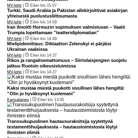
MV-lehti
|
Eilen klo 15:07
Turkki, Saudi-Arabia ja Pakistan allekirjoittivat asiakirjan
yhteisestä puolustusliittoumasta
MV-lehti
|
Eilen klo 14:59
Iran ilmoitti Hormuzin sopimuksen valmistuvan – Vaatii
Trumpia lopettamaan ”teatteridiplomatian”
MV-lehti
|
Eilen klo 14:49
Mielipidemittaus: Diktaattori Zelenskyi ei pärjäisi
Ukrainan vaaleissa
MV-lehti
|
Eilen klo 14:37
Rikos ja rangaitsemattomuus – Siirtolaisjengien suojelu
jatkuu Ruotsin oikeusistuimissa
MV-lehti
|
Eilen klo 14:27
Kaksi mustaa miestä puukotti sivullisen lähes hengiltä:
“Olin jo hyväksynyt kuolemani”
Kansalainen
|
Eilen klo 13:05
Transsukupuolinen hautausurakoitsija syytettynä
testamenttihuijauksesta – hautaustoimistosta löytyi
ihmisten elimiä