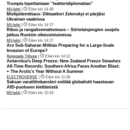
Trumpia lopettamaan ”teatteridiplomatian”
MV-lehti
|
Eilen klo 14:49
Mielipidemittaus: Diktaattori Zelenskyi ei pärjäisi
Ukrainan vaaleissa
MV-lehti
|
Eilen klo 14:37
Rikos ja rangaitsemattomuus – Siirtolaisjengien suojelu
jatkuu Ruotsin oikeusistuimissa
MV-lehti
|
Eilen klo 14:27
Are Sub-Saharan Militias Preparing for a Large-Scale
Invasion of Europe?
Renegade Tribune
|
Eilen klo 14:12
Antarctica’s Deep Freeze; New Zealand Freeze Smashes
All-Time Records; Southern Africa Faces Another Blast;
+ The Arctic’s Year Without A Summer
ELECTROVERSE
|
Eilen klo 11:00
Saksan varaliittokansleri esittää globalistit haastavan
AfD-puolueen kieltämistä
MV-lehti
|
Eilen klo 10:43