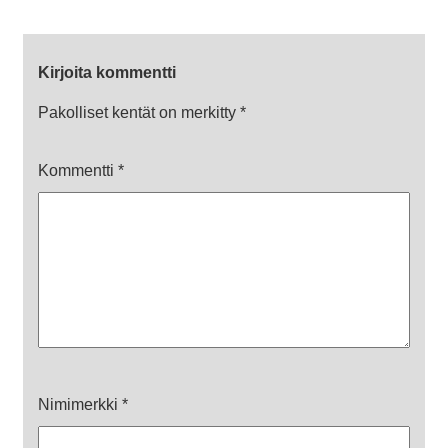
Kirjoita kommentti
Pakolliset kentät on merkitty
*
Kommentti
*
Nimimerkki
*