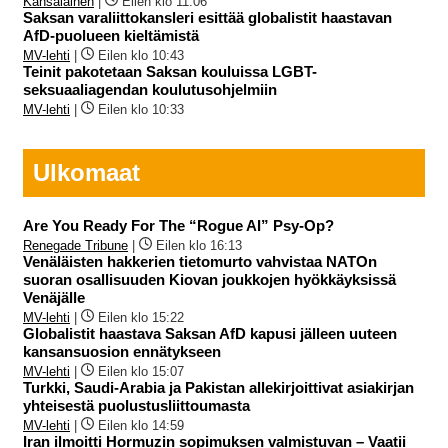
Kansalainen
|
Eilen klo 11:06
Saksan varaliittokansleri esittää globalistit haastavan
AfD-puolueen kieltämistä
MV-lehti
|
Eilen klo 10:43
Teinit pakotetaan Saksan kouluissa LGBT-
seksuaaliagendan koulutusohjelmiin
MV-lehti
|
Eilen klo 10:33
Ulkomaat
Are You Ready For The “Rogue AI” Psy-Op?
Renegade Tribune
|
Eilen klo 16:13
Venäläisten hakkerien tietomurto vahvistaa NATOn
suoran osallisuuden Kiovan joukkojen hyökkäyksissä
Venäjälle
MV-lehti
|
Eilen klo 15:22
Globalistit haastava Saksan AfD kapusi jälleen uuteen
kansansuosion ennätykseen
MV-lehti
|
Eilen klo 15:07
Turkki, Saudi-Arabia ja Pakistan allekirjoittivat asiakirjan
yhteisestä puolustusliittoumasta
MV-lehti
|
Eilen klo 14:59
Iran ilmoitti Hormuzin sopimuksen valmistuvan – Vaatii