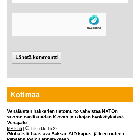
Kotimaa
Venäläisten hakkerien tietomurto vahvistaa NATOn
suoran osallisuuden Kiovan joukkojen hyökkäyksissä
Venäjälle
MV-lehti
|
Eilen klo 15:22
Globalistit haastava Saksan AfD kapusi jälleen uuteen
kansansuosion ennätykseen