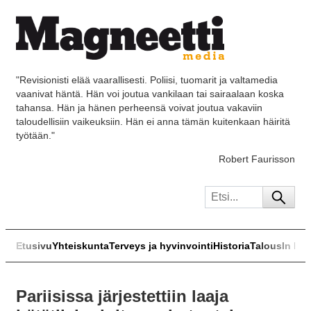
"Revisionisti elää vaarallisesti. Poliisi, tuomarit ja valtamedia
vaanivat häntä. Hän voi joutua vankilaan tai sairaalaan koska
tahansa. Hän ja hänen perheensä voivat joutua vakaviin
taloudellisiin vaikeuksiin. Hän ei anna tämän kuitenkaan häiritä
työtään."
Robert Faurisson
Etusivu
Yhteiskunta
Terveys ja hyvinvointi
Historia
Talous
In Eng
Pariisissa järjestettiin laaja