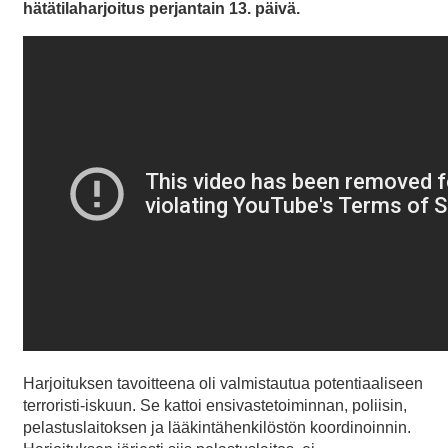
hätätilaharjoitus perjantain 13. päivä.
Harjoituksen tavoitteena oli valmistautua potentiaaliseen
terroristi-iskuun. Se kattoi ensivastetoiminnan, poliisin,
pelastuslaitoksen ja lääkintähenkilöstön koordinoinnin.