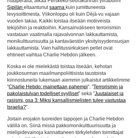
maaperällä, alkaa Perskeko-seurakunnan ylirabbiini
Sipilän
eltaantunut
saarna
kuin jumittuneesta
levysoittimesta. Viikonloppu oli kuin Déjà-vu vajaan
vuoden takaa. Kaikki toistaa itseään motiiveista
tekijöihin ja reaktioihin. Kansainväliseen terrorismiin
vastataan vaatimalla rajavalvonnan lakkauttamista,
monikulttuurisuutta ja kantaväestön yksityisyydensuojan
lakkauttamista. Vain hallitussirkuksen pellet ovat
ehtineet vaihtua Charlie Hebdon jälkeen.
Koska ei ole mielekästä toistaa itseään, kehotan
joukkosurman maailmanpoliittisista taustoista
kiinnostuneita lukemaan aiemmin julkaistut artikkelimme
”
Charlie Hebdo: mainettaan pahempi
”, ”
Terrorismin ja
pakolaistulvan todelliset syylliset
” sekä ”
Juutalaiset ja
rasismi, osa 3: Miksi kansallismielisten tulee vastustaa
Israelia?
”.
Joitain erojakin tuoreiden tappojen ja Charlie Hebdon
välillä on. Siinä missä pakkomonikulttuurisuutta ja
mielipidevainoja kannattaneen törkylehden toimittajat