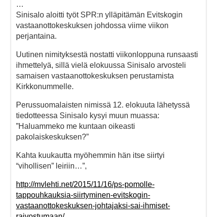
…
Sinisalo aloitti työt SPR:n ylläpitämän Evitskogin
vastaanottokeskuksen johdossa viime viikon
perjantaina.
Uutinen nimityksestä nostatti viikonloppuna runsaasti
ihmettelyä, sillä vielä elokuussa Sinisalo arvosteli
samaisen vastaanottokeskuksen perustamista
Kirkkonummelle.
Perussuomalaisten nimissä 12. elokuuta lähetyssä
tiedotteessa Sinisalo kysyi muun muassa:
”Haluammeko me kuntaan oikeasti
pakolaiskeskuksen?”
Kahta kuukautta myöhemmin hän itse siirtyi
“vihollisen” leiriin…”,
http://mvlehti.net/2015/11/16/ps-pomolle-
tappouhkauksia-siirtyminen-evitskogin-
vastaanottokeskuksen-johtajaksi-sai-ihmiset-
raivostumaan/