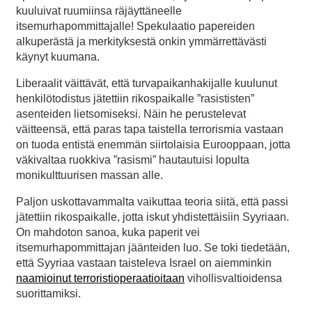
kuuluivat ruumiinsa räjäyttäneelle
itsemurhapommittajalle! Spekulaatio papereiden
alkuperästä ja merkityksestä onkin ymmärrettävästi
käynyt kuumana.
Liberaalit väittävät, että turvapaikanhakijalle kuulunut
henkilötodistus jätettiin rikospaikalle ”rasististen”
asenteiden lietsomiseksi. Näin he perustelevat
väitteensä, että paras tapa taistella terrorismia vastaan
on tuoda entistä enemmän siirtolaisia Eurooppaan, jotta
väkivaltaa ruokkiva ”rasismi” hautautuisi lopulta
monikulttuurisen massan alle.
Paljon uskottavammalta vaikuttaa teoria siitä, että passi
jätettiin rikospaikalle, jotta iskut yhdistettäisiin Syyriaan.
On mahdoton sanoa, kuka paperit vei
itsemurhapommittajan jäänteiden luo. Se toki tiedetään,
että Syyriaa vastaan taisteleva Israel on aiemminkin
naamioinut terroristioperaatioitaan
vihollisvaltioidensa
suorittamiksi.