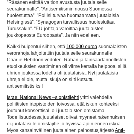
”Räsänen esittää valtion avustusta juutalaiselle
seurakunnalle”. ”Antisemitismin nousu Suomessa
huolestuttaa”. ”Poliisi turvaa huomaamatta juutalaisia
Helsingissä”. ”Synagogan turvallisuus huolestuttaa
Turussakin”. ”EU-johtaja varoittaa juutalaisten
joukkopaosta Euroopasta”. Ja niin edelleen.
Kaikki huipentui siihen, että
100 000 euroa
suomalaisten
verorahoja lahjoitettiin juutalaiselle seurakunnalle
Charlie Hebdoon vedoten. Rahan ja lainsäädännöllisten
etuoikeuksien vaatiminen oli viime kerralla helppoa, sillä
uhrien joukossa todella oli juutalaisia. Nyt juutalaisia
uhreja ei ole, mutta iskuja on silti kutsuttu
antisemitistisiksi!
Israel National News –sionistilehti
yritti valehdella
poliittisten irtopisteiden toivossa, että iskun kohteeksi
joutunut konserttisali oli juutalaisten omistama.
Todellisuudessa juutalaiset olivat myyneet rakennuksen
ei-juutalaisille omistajille jo hyvissä ajoin ennen iskua.
Myös kansainvälinen juutalainen painostusjärjestö
Anti-