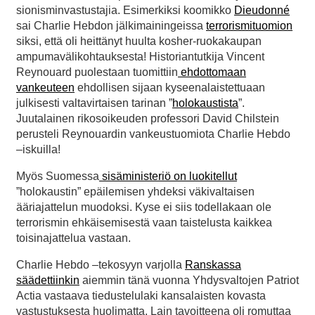
sionisminvastustajia. Esimerkiksi koomikko
Dieudonné
sai Charlie Hebdon jälkimainingeissa
terrorismituomion
siksi, että oli heittänyt huulta kosher-ruokakaupan
ampumavälikohtauksesta! Historiantutkija Vincent
Reynouard puolestaan tuomittiin
ehdottomaan
vankeuteen
ehdollisen sijaan kyseenalaistettuaan
julkisesti valtavirtaisen tarinan ”
holokaustista
”.
Juutalainen rikosoikeuden professori David Chilstein
perusteli Reynouardin vankeustuomiota Charlie Hebdo
–iskuilla!
Myös Suomessa
sisäministeriö on luokitellut
”holokaustin” epäilemisen yhdeksi väkivaltaisen
ääriajattelun muodoksi. Kyse ei siis todellakaan ole
terrorismin ehkäisemisestä vaan taistelusta kaikkea
toisinajattelua vastaan.
Charlie Hebdo –tekosyyn varjolla
Ranskassa
säädettiinkin
aiemmin tänä vuonna Yhdysvaltojen Patriot
Actia vastaava tiedustelulaki kansalaisten kovasta
vastustuksesta huolimatta. Lain tavoitteena oli romuttaa