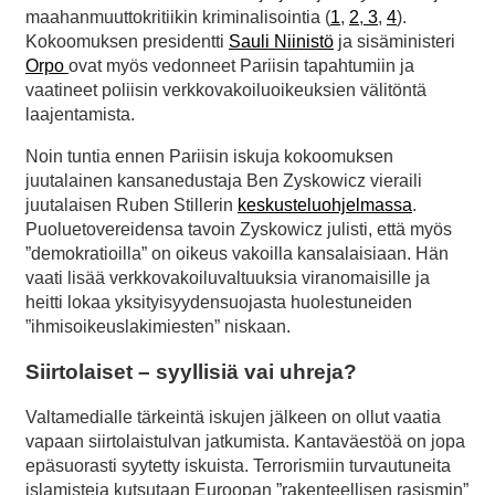
maahanmuuttokritiikin kriminalisointia (
1
,
2
,
3
,
4
).
Kokoomuksen presidentti
Sauli Niinistö
ja sisäministeri
Orpo
ovat myös vedonneet Pariisin tapahtumiin ja
vaatineet poliisin verkkovakoiluoikeuksien välitöntä
laajentamista.
Noin tuntia ennen Pariisin iskuja kokoomuksen
juutalainen kansanedustaja Ben Zyskowicz vieraili
juutalaisen Ruben Stillerin
keskusteluohjelmassa
.
Puoluetovereidensa tavoin Zyskowicz julisti, että myös
”demokratioilla” on oikeus vakoilla kansalaisiaan. Hän
vaati lisää verkkovakoiluvaltuuksia viranomaisille ja
heitti lokaa yksityisyydensuojasta huolestuneiden
”ihmisoikeuslakimiesten” niskaan.
Siirtolaiset – syyllisiä vai uhreja?
Valtamedialle tärkeintä iskujen jälkeen on ollut vaatia
vapaan siirtolaistulvan jatkumista. Kantaväestöä on jopa
epäsuorasti syytetty iskuista. Terrorismiin turvautuneita
islamisteja kutsutaan Euroopan ”rakenteellisen rasismin”