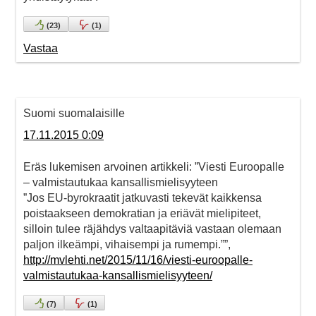
(
23
)
(
1
)
Vastaa
Suomi suomalaisille
17.11.2015 0:09
Eräs lukemisen arvoinen artikkeli: ”Viesti Euroopalle
– valmistautukaa kansallismielisyyteen
”Jos EU-byrokraatit jatkuvasti tekevät kaikkensa
poistaakseen demokratian ja eriävät mielipiteet,
silloin tulee räjähdys valtaapitäviä vastaan olemaan
paljon ilkeämpi, vihaisempi ja rumempi.””,
http://mvlehti.net/2015/11/16/viesti-euroopalle-
valmistautukaa-kansallismielisyyteen/
(
7
)
(
1
)