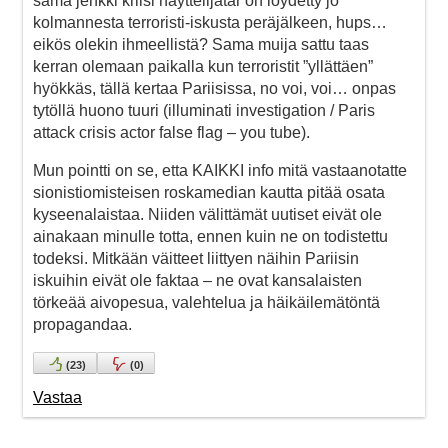
sama jenkki kriisi näyttelijätär on löydetty jo
kolmannesta terroristi-iskusta peräjälkeen, hups…
eikös olekin ihmeellistä? Sama muija sattu taas
kerran olemaan paikalla kun terroristit ”yllättäen”
hyökkäs, tällä kertaa Pariisissa, no voi, voi… onpas
tytöllä huono tuuri (illuminati investigation / Paris
attack crisis actor false flag – you tube).
Mun pointti on se, etta KAIKKI info mitä vastaanotatte
sionistiomisteisen roskamedian kautta pitää osata
kyseenalaistaa. Niiden välittämät uutiset eivät ole
ainakaan minulle totta, ennen kuin ne on todistettu
todeksi. Mitkään väitteet liittyen näihin Pariisin
iskuihin eivät ole faktaa – ne ovat kansalaisten
törkeää aivopesua, valehtelua ja häikäilemätöntä
propagandaa.
(
23
)
(
0
)
Vastaa