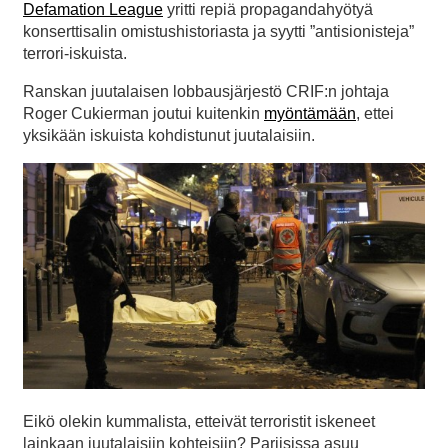
Defamation League
yritti repiä propagandahyötyä
konserttisalin omistushistoriasta ja syytti ”antisionisteja”
terrori-iskuista.
Ranskan juutalaisen lobbausjärjestö CRIF:n johtaja
Roger Cukierman joutui kuitenkin
myöntämään
, ettei
yksikään iskuista kohdistunut juutalaisiin.
Eikö olekin kummalista, etteivät terroristit iskeneet
lainkaan juutalaisiin kohteisiin? Pariisissa asuu