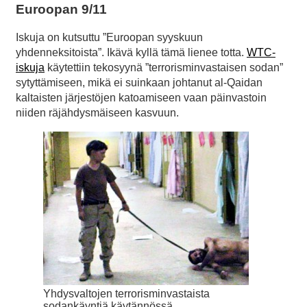
Euroopan 9/11
Iskuja on kutsuttu ”Euroopan syyskuun
yhdenneksitoista”. Ikävä kyllä tämä lienee totta.
WTC-
iskuja
käytettiin tekosyynä ”terrorisminvastaisen sodan”
sytyttämiseen, mikä ei suinkaan johtanut al-Qaidan
kaltaisten järjestöjen katoamiseen vaan päinvastoin
niiden räjähdysmäiseen kasvuun.
Yhdysvaltojen terrorisminvastaista
sodankäyntiä käytännössä.