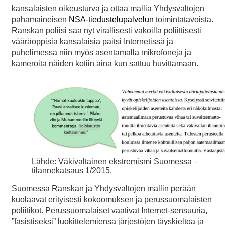
kansalaisten oikeusturva ja ottaa mallia Yhdysvaltojen
pahamaineisen
NSA-tiedustelupalvelun
toimintatavoista.
Ranskan poliisi saa nyt virallisesti vakoilla poliittisesti
vääräoppisia kansalaisia paitsi Internetissä ja
puhelimessa niin myös asentamalla mikrofoneja ja
kameroita näiden kotiin aina kun sattuu huvittamaan.
Lähde: Väkivaltainen ekstremismi Suomessa –
tilannekatsaus 1/2015.
Suomessa Ranskan ja Yhdysvaltojen mallin perään
kuolaavat erityisesti kokoomuksen ja perussuomalaisten
poliitikot. Perussuomalaiset vaativat Internet-sensuuria,
”fasistiseksi” luokittelemiensa järjestöjen täyskieltoa ja