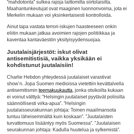
”mahdotonta” sulkea rajoja laittomilta siirtolaisilta.
Maahantunkeutujat ovat maaginen luonnonvoima, jota ei
Merkelin mukaan voi yksinkertaisesti kontrolloida.
Ainut tapa vastata terrori-iskujen haasteeseen onkin
eliitin mukaan jatkaa avoimien rajojen politiikkaa ja
kaventaa kantaväestön yksityisyydensuojaa.
Juutalaisjärjestöt: iskut olivat
antisemitistisiä, vaikka yksikään ei
kohdistunut juutalaisiin!
Charlie Hebdon yhteydessä juutalaiset varastivat
show’n. Jopa Suomen medioissa vietettiin kevättalvella
antisemitismin
teemakuukautta
, jonka otsikoilta kukaan
ei voinut välttyä: ”Helsingin juutalaiset pyytävät poliisilta
säännöllisesti virka-apua”. ”Helsingin
juutalaisseurakunnan johtaja: Toinen maailmansota
tuntuu läheisemmältä kuin koskaan”. ”Juutalaisten
turvattomuus lisääntyy myös Suomessa”. ”Juutalaisen
seurakunnan johtaja: Kadulla huutelua ja sylkemistä”.