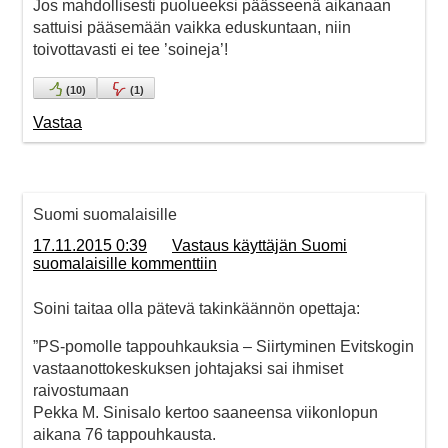
Jos mahdollisesti puolueeksi päässeenä aikanaan
sattuisi pääsemään vaikka eduskuntaan, niin
toivottavasti ei tee ’soineja’!
(
10
)
(
1
)
Vastaa
Suomi suomalaisille
17.11.2015 0:39
Vastaus käyttäjän Suomi
suomalaisille kommenttiin
Soini taitaa olla pätevä takinkäännön opettaja:
”PS-pomolle tappouhkauksia – Siirtyminen Evitskogin
vastaanottokeskuksen johtajaksi sai ihmiset
raivostumaan
Pekka M. Sinisalo kertoo saaneensa viikonlopun
aikana 76 tappouhkausta.