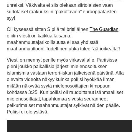
uhreiksi. Väkivalta ei siis olekaan siirtolaisten vaan
siirtolaiset raakuuksiin ”pakottavien” eurooppalaisten
syy!
Oli kyseessä sitten Sipilä tai brittiläinen
The Guardian
,
eliitin viesti on kaikkialla sama:
maahanmuuttajarikollisuutta ei saa yhdistää
maahanmuuttoon! Todellinen uhka tulee ”äärioikealta”!
Viesti on mennyt perille myös virkavallalle. Pariisissa
pieni joukko paikallisia järjesti mielenosoituksen
islamismia vastaan terrori-iskun jälkeisenä päivänä. Alla
olevalta videolta näkyy kuinka poliisi hyökkää ilman
mitään näkyvää syytä mielenosoittajien kimppuun
kohdassa 3:25. Kun poliisi oli raudoittanut isänmaalliset
mielenosoittajat, tapahtumaa sivusta seuranneet
pelkurimaiset maahanmuuttajat sylkivät näiden päälle.
Poliisi ei ole ystävä.