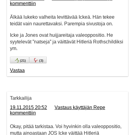
kommenttiin
Älkää lukeko valheita levittävää Ickeä. Hän tekee
teidät vain naurettavaksi. Parempia sivustoja on.
Icke ja Jones ovat huijjareitaja valeoppositio. He
syytelevät ”natseja” ja väittävät Hitleriä Rothschildiksi
ym.
(
21
)
(
3
)
Vastaa
Tarkkailija
19.11.2015 20:52
Vastaus käyttäjän Repe
kommenttiin
Okay, pitää tarkistaa. Voi hyvinkin olla valeoppositio,
mutta ainoastaan JOS Icke väittää Hitleriä