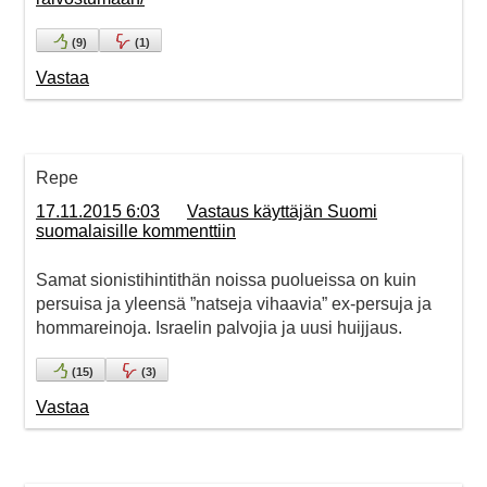
(
9
)
(
1
)
Vastaa
Repe
17.11.2015 6:03
Vastaus käyttäjän Suomi
suomalaisille kommenttiin
Samat sionistihintithän noissa puolueissa on kuin
persuisa ja yleensä ”natseja vihaavia” ex-persuja ja
hommareinoja. Israelin palvojia ja uusi huijjaus.
(
15
)
(
3
)
Vastaa