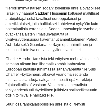
”Terrorisminvastaisen sodan” todellisia uhreja ovat olleet
Israelin vihaamat
Saddam Husseinin
kaltaiset maltilliset
arabijohtajat sekä tavalliset eurooppalaiset ja
amerikkalaiset, joita hallitukset kohtelevat nykyään kuin
potentiaalisia terroristeja. Sodan tunnetuimpia symboleja
ovat kansalaisten ilmaisunvapautta ja
yksityisyydensuojaa kaventanut amerikkalainen Patriot
Act –laki sekä Guantanamo Bayn epäinhimillinen ja
rikollisesti toimiva neuvostotyylinen vankileiri.
Charlie Hebdo –farssista teki erityisen mehevän se, että
samaan aikaan kun liberaalit zombit laahustivat
Euroopan kaduilla juhlimassa sananvapautta ”Je Suis
Charlie” –kyltteineen, alkoivat viranomaiset tehdä
mielivaltaisia iskuja satoja poliittisesti epäkorrekteja
”ajatusrikollisia” vastaan. Vasemmistoliberaalista
törkylehdestä tuli täydellinen julkisivu sotilasdiktatuurin
ottein toimivalle hallitukselle.
Suuri osa ranskalaispoliisien uhreista oli tietysti