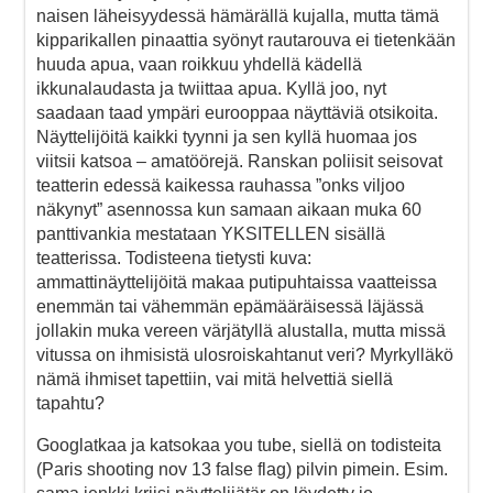
naisen läheisyydessä hämärällä kujalla, mutta tämä
kipparikallen pinaattia syönyt rautarouva ei tietenkään
huuda apua, vaan roikkuu yhdellä kädellä
ikkunalaudasta ja twiittaa apua. Kyllä joo, nyt
saadaan taad ympäri eurooppaa näyttäviä otsikoita.
Näyttelijöitä kaikki tyynni ja sen kyllä huomaa jos
viitsii katsoa – amatöörejä. Ranskan poliisit seisovat
teatterin edessä kaikessa rauhassa ”onks viljoo
näkynyt” asennossa kun samaan aikaan muka 60
panttivankia mestataan YKSITELLEN sisällä
teatterissa. Todisteena tietysti kuva:
ammattinäyttelijöitä makaa putipuhtaissa vaatteissa
enemmän tai vähemmän epämääräisessä läjässä
jollakin muka vereen värjätyllä alustalla, mutta missä
vitussa on ihmisistä ulosroiskahtanut veri? Myrkylläkö
nämä ihmiset tapettiin, vai mitä helvettiä siellä
tapahtu?
Googlatkaa ja katsokaa you tube, siellä on todisteita
(Paris shooting nov 13 false flag) pilvin pimein. Esim.