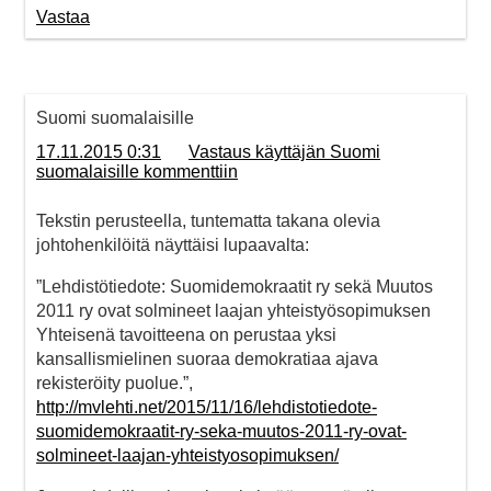
Vastaa
Suomi suomalaisille
17.11.2015 0:31
Vastaus käyttäjän Suomi
suomalaisille kommenttiin
Tekstin perusteella, tuntematta takana olevia
johtohenkilöitä näyttäisi lupaavalta:
”Lehdistötiedote: Suomidemokraatit ry sekä Muutos
2011 ry ovat solmineet laajan yhteistyösopimuksen
Yhteisenä tavoitteena on perustaa yksi
kansallismielinen suoraa demokratiaa ajava
rekisteröity puolue.”,
http://mvlehti.net/2015/11/16/lehdistotiedote-
suomidemokraatit-ry-seka-muutos-2011-ry-ovat-
solmineet-laajan-yhteistyosopimuksen/