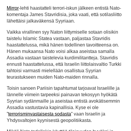
Mirror
-lehti haastatteli terrori-iskun jälkeen entistä Nato-
komentaja James Stavridisia, joka vaati, että sotilasliitto
lähettäisi jalkaväkensä Syyriaan.
Vaikka virallinen syy Naton liittymiselle sotaan olisikin
taistelu Islamic Statea vastaan, paljastaa Stavridis
haastattelussa, mikä hänen todellinen tavoitteensa on.
Hänen mukaansa Nato voisi alkaa aseistaa samalla
Assadia vastaan taistelevia kurdimilitantteja. Stavridis
ennusti haastattelussa, että Israelin liittolaisvaltio Turkki
tahtoisi varmasti mielellään osallistua Syyrian
teurastukseen muiden Nato-maiden rinnalla.
Toisin sanoen Pariisin tapahtumat tarjoavat Israelille ja
lännelle viimein tarpeeksi painavan tekosyyn hyökätä
Syyrian sydänmaille ja aseistaa entistä avokätisemmin
Assadia vastustavia kapinallisia. Kyse ei ole
”
terrorisminvastaisesta sodasta
” vaan Israelin ja
Yhdysvaltojen kyynisestä geopolitiikasta.