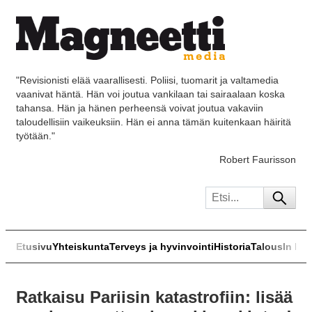
"Revisionisti elää vaarallisesti. Poliisi, tuomarit ja valtamedia
vaanivat häntä. Hän voi joutua vankilaan tai sairaalaan koska
tahansa. Hän ja hänen perheensä voivat joutua vakaviin
taloudellisiin vaikeuksiin. Hän ei anna tämän kuitenkaan häiritä
työtään."
Robert Faurisson
Etusivu
Yhteiskunta
Terveys ja hyvinvointi
Historia
Talous
In Eng
Ratkaisu Pariisin katastrofiin: lisää