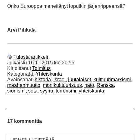
Onko Eurooppa menettänyt loputkin järjenrippeensä?
Arvi Pihkala
Tulosta artikkeli
Julkaistu
16.11.2015 klo 20:55
Kirjoittanut
Toimitus
Kategoria(t):
Yhteiskunta
Avainsanat:
historia
,
israel
,
juutalaiset
,
kulttuurimarxismi
,
maahanmuutto
,
monikulttuurisuus
,
nato
,
Ranska
,
sionismi
,
sota
,
syyria
,
terrorismi
,
yhteiskunta
17 kommenttia