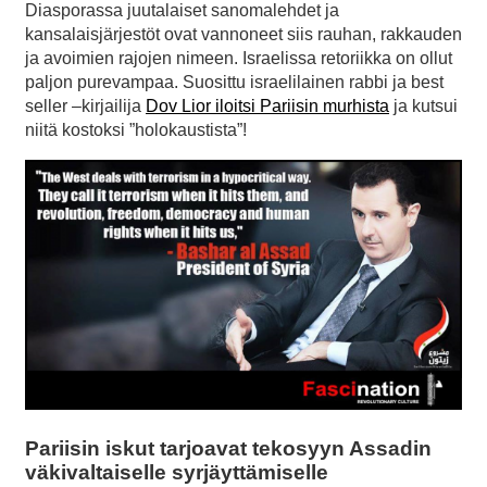
Diasporassa juutalaiset sanomalehdet ja
kansalaisjärjestöt ovat vannoneet siis rauhan, rakkauden
ja avoimien rajojen nimeen. Israelissa retoriikka on ollut
paljon purevampaa. Suosittu israelilainen rabbi ja best
seller –kirjailija
Dov Lior iloitsi Pariisin murhista
ja kutsui
niitä kostoksi ”holokaustista”!
Pariisin iskut tarjoavat tekosyyn Assadin
väkivaltaiselle syrjäyttämiselle