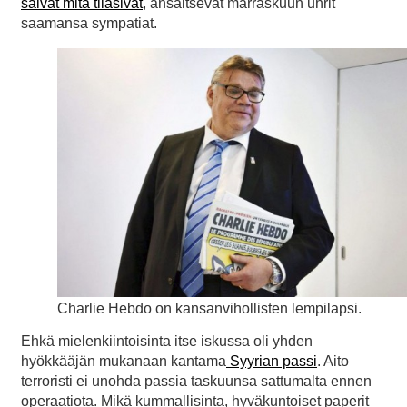
saivat mitä tilasivat
, ansaitsevat marraskuun uhrit
saamansa sympatiat.
Charlie Hebdo on kansanvihollisten lempilapsi.
Ehkä mielenkiintoisinta itse iskussa oli yhden
hyökkääjän mukanaan kantama
Syyrian passi
. Aito
terroristi ei unohda passia taskuunsa sattumalta ennen
operaatiota. Mikä kummallisinta, hyväkuntoiset paperit