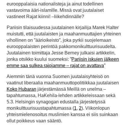
eurooppalaisia nationalisteja ja ainut todellinen
vastavoima ääri-islamille. Missä ovat juutalaiset
vastineet Rajat kiinni! –liikehdinnälle?
Pariisin tilaisuudessa juutalainen kirjailija Marek Halter
muistutti, että juutalaisten ja maahanmuuttajien yhteinen
vihollinen on ”äärioikeisto”, joka pyrkii suojelemaan
eurooppalaisten perintöä pakkomonikulttuurisuudelta.
Juutalainen toimittaja Jesse Berney julkaisi artikkelin,
jonka otsikko kuului suomeksi: ”
Pariisin iskujen jälkeen
emme saa sulkea rajojamme – rajat on avattava
”
Aiemmin tänä vuonna Suomen juutalaisyhteisö on
vaatinut liberaalia maahanmuuttopolitiikkaa juutalaisen
Koko Hubaran
järjestämässä Meillä on unelma –
tapahtumassa, HaKehila-lehden artikkeleissaan sekä
5.3. Helsingin synagogan edustalla järjestetyssä
monikulttuurisuustapahtumassa (
1
,
2
). Viikonlopun
yhteismielenosoitus muslimien kanssa ei siis suinkaan
ollut poikkeus vaan sääntö.