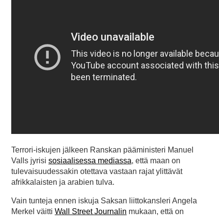
Terrori-iskujen jälkeen Ranskan pääministeri Manuel
Valls jyrisi
sosiaalisessa mediassa
, että maan on
tulevaisuudessakin otettava vastaan rajat ylittävät
afrikkalaisten ja arabien tulva.
Vain tunteja ennen iskuja Saksan liittokansleri Angela
Merkel väitti
Wall Street Journalin
mukaan, että on