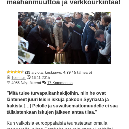
maahanmuuttoa ja verkkourkintaa!
(
19
arviota, keskiarvo:
4,79
/ 5 tähteä 5)
Toimitus
16.11.2015
4986 Näyttökerrat
17 Kommenttia
”Mitä tulee turvapaikanhakijoihin, niin he ovat
lähteneet juuri Isisin iskuja pakoon Syyriasta ja
Irakista […] Pelolle ja suvaitsemattomuudelle ei saa
tällaistenkaan iskujen jälkeen antaa tilaa.”
Kun valkoisia eurooppalaisia teurastetaan omalla