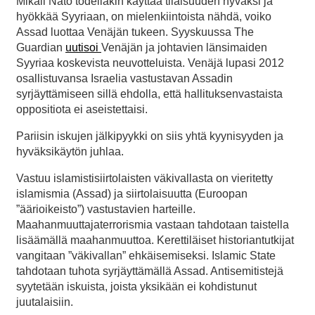
Mikäli Nato todellakin käyttää tilaisuuden hyväksi ja
hyökkää Syyriaan, on mielenkiintoista nähdä, voiko
Assad luottaa Venäjän tukeen. Syyskuussa The
Guardian
uutisoi
Venäjän ja johtavien länsimaiden
Syyriaa koskevista neuvotteluista. Venäjä lupasi 2012
osallistuvansa Israelia vastustavan Assadin
syrjäyttämiseen sillä ehdolla, että hallituksenvastaista
oppositiota ei aseistettaisi.
Pariisin iskujen jälkipyykki on siis yhtä kyynisyyden ja
hyväksikäytön juhlaa.
Vastuu islamistisiirtolaisten väkivallasta on vieritetty
islamismia (Assad) ja siirtolaisuutta (Euroopan
”äärioikeisto”) vastustavien harteille.
Maahanmuuttajaterrorismia vastaan tahdotaan taistella
lisäämällä maahanmuuttoa. Kerettiläiset historiantutkijat
vangitaan ”väkivallan” ehkäisemiseksi. Islamic State
tahdotaan tuhota syrjäyttämällä Assad. Antisemitistejä
syytetään iskuista, joista yksikään ei kohdistunut
juutalaisiin.