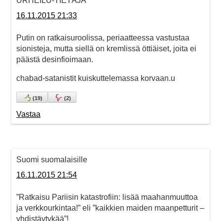
URHEILU-TIETÄJÄ
16.11.2015 21:33
Putin on ratkaisuroolissa, periaatteessa vastustaa
sionisteja, mutta siellä on kremlissä öttiäiset, joita ei
päästä desinfioimaan.
chabad-satanistit kuiskuttelemassa korvaan.u
(
19
)
(
2
)
Vastaa
Suomi suomalaisille
16.11.2015 21:54
”Ratkaisu Pariisin katastrofiin: lisää maahanmuuttoa
ja verkkourkintaa!” eli ”kaikkien maiden maanpetturit –
yhdistäytykää”!