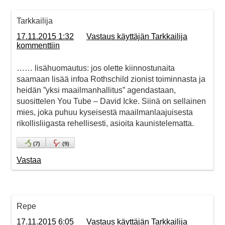
Tarkkailija
17.11.2015 1:32
Vastaus käyttäjän Tarkkailija
kommenttiin
…… lisähuomautus: jos olette kiinnostunaita
saamaan lisää infoa Rothschild zionist toiminnasta ja
heidän ”yksi maailmanhallitus” agendastaan,
suosittelen You Tube – David Icke. Siinä on sellainen
mies, joka puhuu kyseisestä maailmanlaajuisesta
rikollisliigasta rehellisesti, asioita kaunistelematta.
(
7
)
(
9
)
Vastaa
Repe
17.11.2015 6:05
Vastaus käyttäjän Tarkkailija