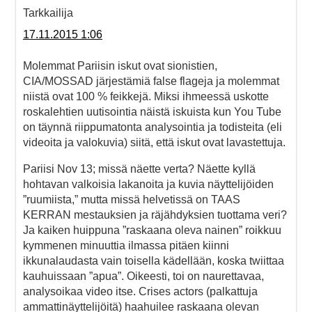
Tarkkailija
17.11.2015 1:06
Molemmat Pariisin iskut ovat sionistien,
CIA/MOSSAD järjestämiä false flageja ja molemmat
niistä ovat 100 % feikkejä. Miksi ihmeessä uskotte
roskalehtien uutisointia näistä iskuista kun You Tube
on täynnä riippumatonta analysointia ja todisteita (eli
videoita ja valokuvia) siitä, että iskut ovat lavastettuja.
Pariisi Nov 13; missä näette verta? Näette kyllä
hohtavan valkoisia lakanoita ja kuvia näyttelijöiden
”ruumiista,” mutta missä helvetissä on TAAS
KERRAN mestauksien ja räjähdyksien tuottama veri?
Ja kaiken huippuna ”raskaana oleva nainen” roikkuu
kymmenen minuuttia ilmassa pitäen kiinni
ikkunalaudasta vain toisella kädellään, koska twiittaa
kauhuissaan ”apua”. Oikeesti, toi on naurettavaa,
analysoikaa video itse. Crises actors (palkattuja
ammattinäyttelijöitä) haahuilee raskaana olevan