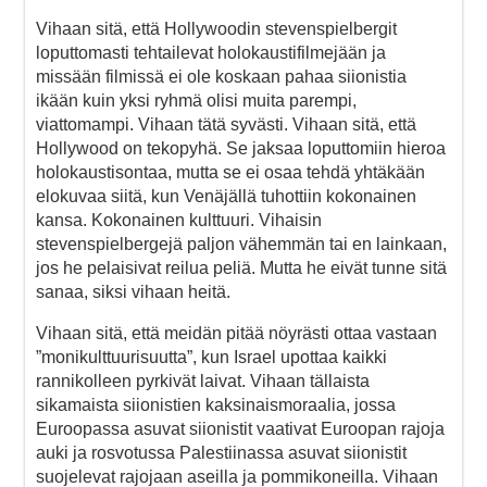
Vihaan sitä, että Hollywoodin stevenspielbergit
loputtomasti tehtailevat holokaustifilmejään ja
missään filmissä ei ole koskaan pahaa siionistia
ikään kuin yksi ryhmä olisi muita parempi,
viattomampi. Vihaan tätä syvästi. Vihaan sitä, että
Hollywood on tekopyhä. Se jaksaa loputtomiin hieroa
holokaustisontaa, mutta se ei osaa tehdä yhtäkään
elokuvaa siitä, kun Venäjällä tuhottiin kokonainen
kansa. Kokonainen kulttuuri. Vihaisin
stevenspielbergejä paljon vähemmän tai en lainkaan,
jos he pelaisivat reilua peliä. Mutta he eivät tunne sitä
sanaa, siksi vihaan heitä.
Vihaan sitä, että meidän pitää nöyrästi ottaa vastaan
”monikulttuurisuutta”, kun Israel upottaa kaikki
rannikolleen pyrkivät laivat. Vihaan tällaista
sikamaista siionistien kaksinaismoraalia, jossa
Euroopassa asuvat siionistit vaativat Euroopan rajoja
auki ja rosvotussa Palestiinassa asuvat siionistit
suojelevat rajojaan aseilla ja pommikoneilla. Vihaan