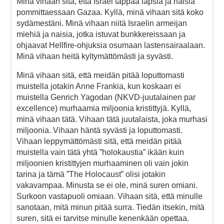
Minä vihaan sitä, että Israel tappaa lapsia ja naisia
pommittaessaan Gazaa. Kyllä, minä vihaan sitä koko
sydämestäni. Minä vihaan niitä Israelin armeijan
miehiä ja naisia, jotka istuvat bunkkereissaan ja
ohjaavat Hellfire-ohjuksia osumaan lastensairaalaan.
Minä vihaan heitä kyltymättömästi ja syvästi.
Minä vihaan sitä, että meidän pitää loputtomasti
muistella jotakin Anne Frankia, kun koskaan ei
muistella Genrich Yagodan (NKVD-juutalainen par
excellence) murhaamia miljoonia kristittyjä. Kyllä,
minä vihaan tätä. Vihaan tätä juutalaista, joka murhasi
miljoonia. Vihaan häntä syvästi ja loputtomasti.
Vihaan leppymättömästi sitä, että meidän pitää
muistella vain tätä yhtä ”holokaustia” ikään kuin
miljoonien kristittyjen murhaaminen oli vain jokin
tarina ja tämä ”The Holocaust” olisi jotakin
vakavampaa. Minusta se ei ole, minä suren omiani.
Surkoon vastapuoli omiaan. Vihaan sitä, että minulle
sanotaan, mitä minun pitää surra. Tiedän itsekin, mitä
suren, sitä ei tarvitse minulle kenenkään opettaa.