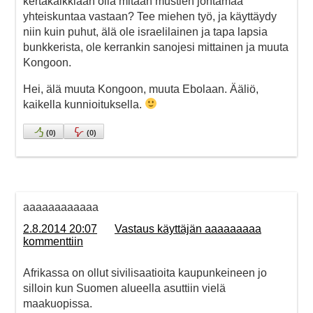
kertakaikkiaan olla mitään mustien johtamaa
yhteiskuntaa vastaan? Tee miehen työ, ja käyttäydy
niin kuin puhut, älä ole israelilainen ja tapa lapsia
bunkkerista, ole kerrankin sanojesi mittainen ja muuta
Kongoon.
Hei, älä muuta Kongoon, muuta Ebolaan. Ääliö,
kaikella kunnioituksella.
(
0
)
(
0
)
aaaaaaaaaaaa
2.8.2014 20:07
Vastaus käyttäjän aaaaaaaaa
kommenttiin
Afrikassa on ollut sivilisaatioita kaupunkeineen jo
silloin kun Suomen alueella asuttiin vielä
maakuopissa.