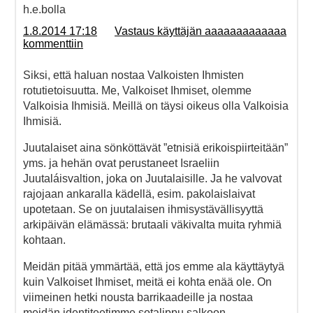
h.e.bolla
1.8.2014 17:18
Vastaus käyttäjän aaaaaaaaaaaaa
kommenttiin
Siksi, että haluan nostaa Valkoisten Ihmisten
rotutietoisuutta. Me, Valkoiset Ihmiset, olemme
Valkoisia Ihmisiä. Meillä on täysi oikeus olla Valkoisia
Ihmisiä.
Juutalaiset aina sönköttävät ”etnisiä erikoispiirteitään”
yms. ja hehän ovat perustaneet Israeliin
Juutaláisvaltion, joka on Juutalaisille. Ja he valvovat
rajojaan ankaralla kädellä, esim. pakolaislaivat
upotetaan. Se on juutalaisen ihmisystävällisyyttä
arkipäivän elämässä: brutaali väkivalta muita ryhmiä
kohtaan.
Meidän pitää ymmärtää, että jos emme ala käyttäytyä
kuin Valkoiset Ihmiset, meitä ei kohta enää ole. On
viimeinen hetki nousta barrikaadeille ja nostaa
meidän identiteetimme sotalippu salkoon.