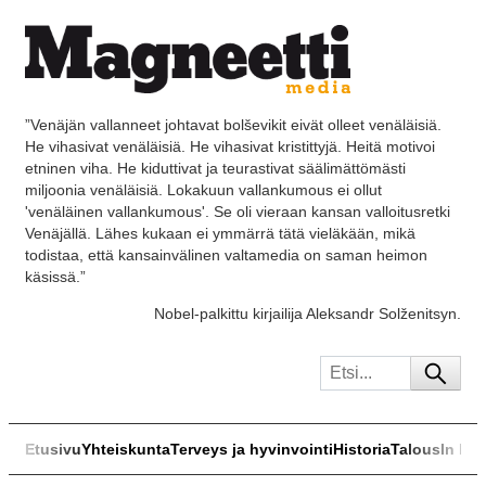
”Venäjän vallanneet johtavat bolševikit eivät olleet venäläisiä.
He vihasivat venäläisiä. He vihasivat kristittyjä. Heitä motivoi
etninen viha. He kiduttivat ja teurastivat säälimättömästi
miljoonia venäläisiä. Lokakuun vallankumous ei ollut
'venäläinen vallankumous'. Se oli vieraan kansan valloitusretki
Venäjällä. Lähes kukaan ei ymmärrä tätä vieläkään, mikä
todistaa, että kansainvälinen valtamedia on saman heimon
käsissä.”
Nobel-palkittu kirjailija Aleksandr Solženitsyn.
Etusivu
Yhteiskunta
Terveys ja hyvinvointi
Historia
Talous
In Eng