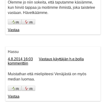
Olemme jo niin sokeita, että taputamme käsiämme,
kun hirviö tappaa ja moitimme ihmistä, joka taistelee
vastaan. Hävetkäämme.
(
0
)
(
0
)
Vastaa
Hassu
4.8.2014 16:03
Vastaus käyttäjän h.e.bolla
kommenttiin
Muistathan että mielipiteesi Venäjästä on myös
median luomaa.
(
0
)
(
0
)
Vastaa