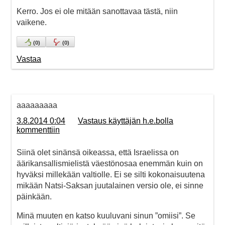
Kerro. Jos ei ole mitään sanottavaa tästä, niin
vaikene.
(
0
)
(
0
)
Vastaa
aaaaaaaaa
3.8.2014 0:04
Vastaus käyttäjän h.e.bolla
kommenttiin
Siinä olet sinänsä oikeassa, että Israelissa on
äärikansallismielistä väestönosaa enemmän kuin on
hyväksi millekään valtiolle. Ei se silti kokonaisuutena
mikään Natsi-Saksan juutalainen versio ole, ei sinne
päinkään.
Minä muuten en katso kuuluvani sinun ”omiisi”. Se