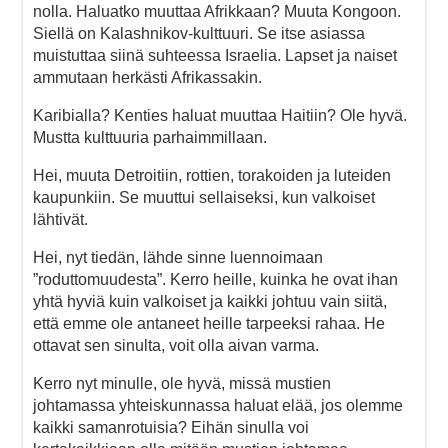
nolla. Haluatko muuttaa Afrikkaan? Muuta Kongoon.
Siellä on Kalashnikov-kulttuuri. Se itse asiassa
muistuttaa siinä suhteessa Israelia. Lapset ja naiset
ammutaan herkästi Afrikassakin.
Karibialla? Kenties haluat muuttaa Haitiin? Ole hyvä.
Mustta kulttuuria parhaimmillaan.
Hei, muuta Detroitiin, rottien, torakoiden ja luteiden
kaupunkiin. Se muuttui sellaiseksi, kun valkoiset
lähtivät.
Hei, nyt tiedän, lähde sinne luennoimaan
”roduttomuudesta”. Kerro heille, kuinka he ovat ihan
yhtä hyviä kuin valkoiset ja kaikki johtuu vain siitä,
että emme ole antaneet heille tarpeeksi rahaa. He
ottavat sen sinulta, voit olla aivan varma.
Kerro nyt minulle, ole hyvä, missä mustien
johtamassa yhteiskunnassa haluat elää, jos olemme
kaikki samanrotuisia? Eihän sinulla voi