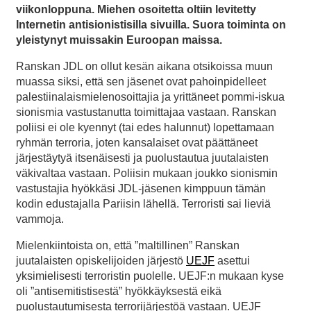
viikonloppuna. Miehen osoitetta oltiin levitetty
Internetin antisionistisilla sivuilla. Suora toiminta on
yleistynyt muissakin Euroopan maissa.
Ranskan JDL on ollut kesän aikana otsikoissa muun
muassa siksi, että sen jäsenet ovat pahoinpidelleet
palestiinalaismielenosoittajia ja yrittäneet pommi-iskua
sionismia vastustanutta toimittajaa vastaan. Ranskan
poliisi ei ole kyennyt (tai edes halunnut) lopettamaan
ryhmän terroria, joten kansalaiset ovat päättäneet
järjestäytyä itsenäisesti ja puolustautua juutalaisten
väkivaltaa vastaan. Poliisin mukaan joukko sionismin
vastustajia hyökkäsi JDL-jäsenen kimppuun tämän
kodin edustajalla Pariisin lähellä. Terroristi sai lieviä
vammoja.
Mielenkiintoista on, että ”maltillinen” Ranskan
juutalaisten opiskelijoiden järjestö
UEJF
asettui
yksimielisesti terroristin puolelle. UEJF:n mukaan kyse
oli ”antisemitistisestä” hyökkäyksestä eikä
puolustautumisesta terrorijärjestöä vastaan. UEJF