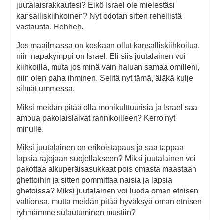
juutalaisrakkautesi? Eikö Israel ole mielestäsi
kansalliskiihkoinen? Nyt odotan sitten rehellistä
vastausta. Hehheh.
Jos maailmassa on koskaan ollut kansalliskiihkoilua,
niin napakymppi on Israel. Eli siis juutalainen voi
kiihkoilla, muta jos minä vain haluan samaa omilleni,
niin olen paha ihminen. Selitä nyt tämä, äläkä kulje
silmät ummessa.
Miksi meidän pitää olla monikulttuurisia ja Israel saa
ampua pakolaislaivat rannikoilleen? Kerro nyt
minulle.
Miksi juutalainen on erikoistapaus ja saa tappaa
lapsia rajojaan suojellakseen? Miksi juutalainen voi
pakottaa alkuperäisasukkaat pois omasta maastaan
ghettoihin ja sitten pommittaa naisia ja lapsia
ghetoissa? Miksi juutalainen voi luoda oman etnisen
valtionsa, mutta meidän pitää hyväksyä oman etnisen
ryhmämme sulautuminen mustiin?