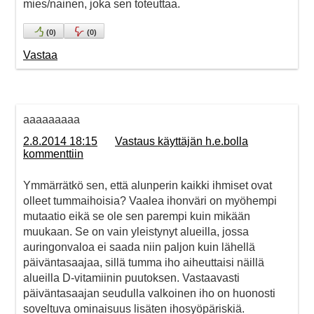
mies/nainen, joka sen toteuttaa.
(
0
)
(
0
)
Vastaa
aaaaaaaaa
2.8.2014 18:15
Vastaus käyttäjän h.e.bolla
kommenttiin
Ymmärrätkö sen, että alunperin kaikki ihmiset ovat
olleet tummaihoisia? Vaalea ihonväri on myöhempi
mutaatio eikä se ole sen parempi kuin mikään
muukaan. Se on vain yleistynyt alueilla, jossa
auringonvaloa ei saada niin paljon kuin lähellä
päiväntasaajaa, sillä tumma iho aiheuttaisi näillä
alueilla D-vitamiinin puutoksen. Vastaavasti
päiväntasaajan seudulla valkoinen iho on huonosti
soveltuva ominaisuus lisäten ihosyöpäriskiä.