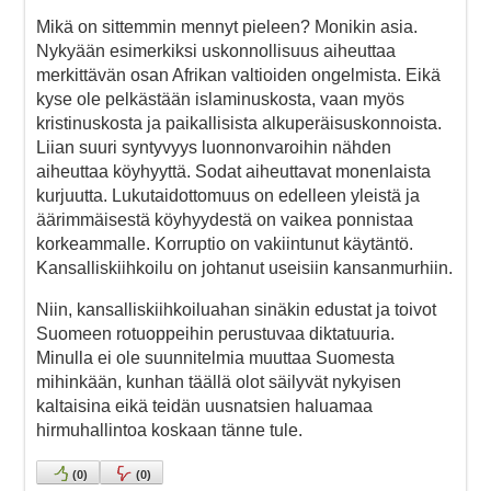
Mikä on sittemmin mennyt pieleen? Monikin asia.
Nykyään esimerkiksi uskonnollisuus aiheuttaa
merkittävän osan Afrikan valtioiden ongelmista. Eikä
kyse ole pelkästään islaminuskosta, vaan myös
kristinuskosta ja paikallisista alkuperäisuskonnoista.
Liian suuri syntyvyys luonnonvaroihin nähden
aiheuttaa köyhyyttä. Sodat aiheuttavat monenlaista
kurjuutta. Lukutaidottomuus on edelleen yleistä ja
äärimmäisestä köyhyydestä on vaikea ponnistaa
korkeammalle. Korruptio on vakiintunut käytäntö.
Kansalliskiihkoilu on johtanut useisiin kansanmurhiin.
Niin, kansalliskiihkoiluahan sinäkin edustat ja toivot
Suomeen rotuoppeihin perustuvaa diktatuuria.
Minulla ei ole suunnitelmia muuttaa Suomesta
mihinkään, kunhan täällä olot säilyvät nykyisen
kaltaisina eikä teidän uusnatsien haluamaa
hirmuhallintoa koskaan tänne tule.
(
0
)
(
0
)