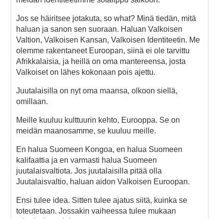
Jos se häiritsee jotakuta, so what? Minä tiedän, mitä
haluan ja sanon sen suoraan. Haluan Valkoisen
Valtion, Valkoisen Kansan, Valkoisen Identiteetin. Me
olemme rakentaneet Euroopan, siinä ei ole tarvittu
Afrikkalaisia, ja heillä on oma mantereensa, josta
Valkoiset on lähes kokonaan pois ajettu.
Juutalaisilla on nyt oma maansa, olkoon siellä,
omillaan.
Meille kuuluu kulttuurin kehto, Eurooppa. Se on
meidän maanosamme, se kuuluu meille.
En halua Suomeen Kongoa, en halua Suomeen
kalifaattia ja en varmasti halua Suomeen
juutalaisvaltiota. Jos juutalaisilla pitää olla
Juutalaisvaltio, haluan aidon Valkoisen Euroopan.
Ensi tulee idea. Sitten tulee ajatus siitä, kuinka se
toteutetaan. Jossakin vaiheessa tulee mukaan