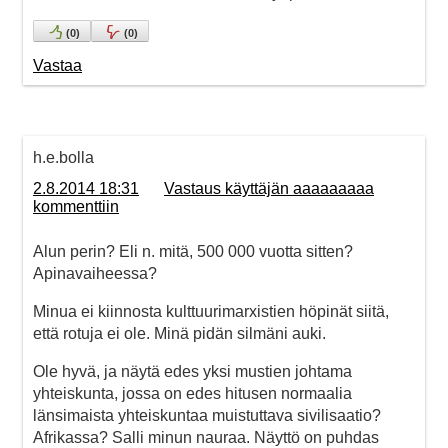
(
0
)
(
0
)
Vastaa
h.e.bolla
2.8.2014 18:31
Vastaus käyttäjän aaaaaaaaa
kommenttiin
Alun perin? Eli n. mitä, 500 000 vuotta sitten?
Apinavaiheessa?
Minua ei kiinnosta kulttuurimarxistien höpinät siitä,
että rotuja ei ole. Minä pidän silmäni auki.
Ole hyvä, ja näytä edes yksi mustien johtama
yhteiskunta, jossa on edes hitusen normaalia
länsimaista yhteiskuntaa muistuttava sivilisaatio?
Afrikassa? Salli minun nauraa. Näyttö on puhdas