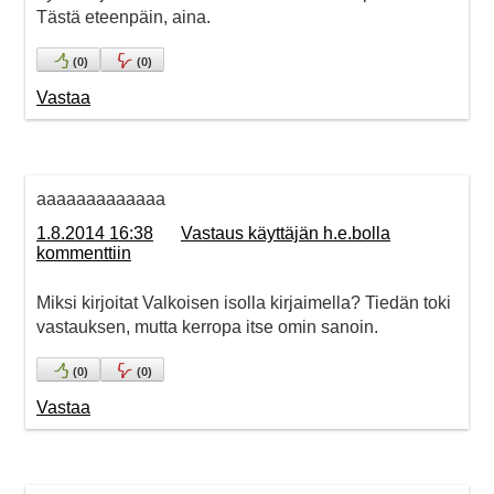
Tästä eteenpäin, aina.
(
0
)
(
0
)
Vastaa
aaaaaaaaaaaaa
1.8.2014 16:38
Vastaus käyttäjän h.e.bolla
kommenttiin
Miksi kirjoitat Valkoisen isolla kirjaimella? Tiedän toki
vastauksen, mutta kerropa itse omin sanoin.
(
0
)
(
0
)
Vastaa