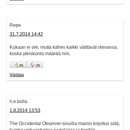
Repe
31.7.2014 14:42
Kukaan ei ole, mutta kähes kaikki väittävät olevansa,
koska yteiskunta määrää niin.
(
0
)
(
0
)
Vastaa
h.e.bolla
1.8.2014 13:53
The Occidental Observer-sivuilla mainio kirjoitus siitä,
kuinka voit vastustaa juutalaisia ja heidän