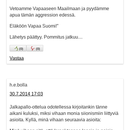
Vetoamme Vapaaseen Maailmaan ja pyydämme
apua tämän aggression edessä.
Eläköön Vapaa Suomi!”
Lähetys päättyy. Pommitus jatkuu…
(
0
)
(
0
)
Vastaa
h.e.bolla
30.7.2014 17:03
Jalkapallo-ottelua odotellessa kirjoitankin tänne
aikani kuluksi, miksi vihaan monia siionismiin liittyviä
asioita. Kyllä, minä vihaan seuraavia asioita: