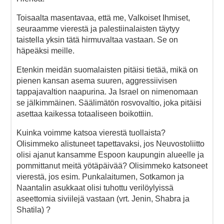
Toisaalta masentavaa, että me, Valkoiset Ihmiset,
seuraamme vierestä ja palestiinalaisten täytyy
taistella yksin tätä hirmuvaltaa vastaan. Se on
häpeäksi meille.
Etenkin meidän suomalaisten pitäisi tietää, mikä on
pienen kansan asema suuren, aggressiivisen
tappajavaltion naapurina. Ja Israel on nimenomaan
se jälkimmäinen. Säälimätön rosvovaltio, joka pitäisi
asettaa kaikessa totaaliseen boikottiin.
Kuinka voimme katsoa vierestä tuollaista?
Olisimmeko alistuneet tapettavaksi, jos Neuvostoliitto
olisi ajanut kansamme Espoon kaupungin alueelle ja
pommittanut meitä yötäpäivää? Olisimmeko katsoneet
vierestä, jos esim. Punkalaitumen, Sotkamon ja
Naantalin asukkaat olisi tuhottu verilöylyissä
aseettomia siviilejä vastaan (vrt. Jenin, Shabra ja
Shatila) ?