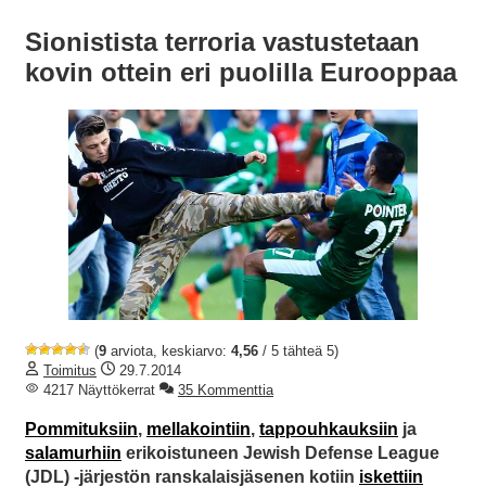
Sionistista terroria vastustetaan
kovin ottein eri puolilla Eurooppaa
(
9
arviota, keskiarvo:
4,56
/ 5 tähteä 5)
Toimitus
29.7.2014
4217 Näyttökerrat
35 Kommenttia
Pommituksiin
,
mellakointiin
,
tappouhkauksiin
ja
salamurhiin
erikoistuneen Jewish Defense League
(JDL) -järjestön ranskalaisjäsenen kotiin
iskettiin