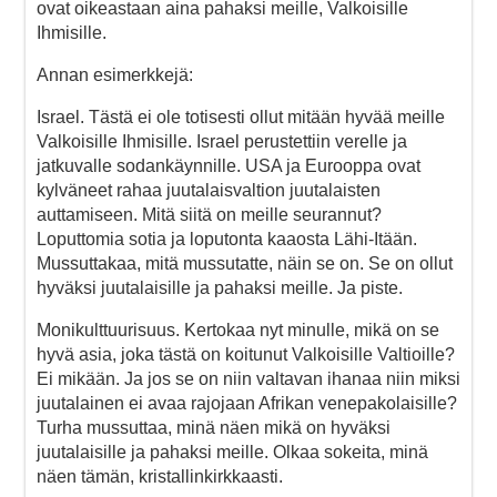
ovat oikeastaan aina pahaksi meille, Valkoisille
Ihmisille.
Annan esimerkkejä:
Israel. Tästä ei ole totisesti ollut mitään hyvää meille
Valkoisille Ihmisille. Israel perustettiin verelle ja
jatkuvalle sodankäynnille. USA ja Eurooppa ovat
kylväneet rahaa juutalaisvaltion juutalaisten
auttamiseen. Mitä siitä on meille seurannut?
Loputtomia sotia ja loputonta kaaosta Lähi-Itään.
Mussuttakaa, mitä mussutatte, näin se on. Se on ollut
hyväksi juutalaisille ja pahaksi meille. Ja piste.
Monikulttuurisuus. Kertokaa nyt minulle, mikä on se
hyvä asia, joka tästä on koitunut Valkoisille Valtioille?
Ei mikään. Ja jos se on niin valtavan ihanaa niin miksi
juutalainen ei avaa rajojaan Afrikan venepakolaisille?
Turha mussuttaa, minä näen mikä on hyväksi
juutalaisille ja pahaksi meille. Olkaa sokeita, minä
näen tämän, kristallinkirkkaasti.