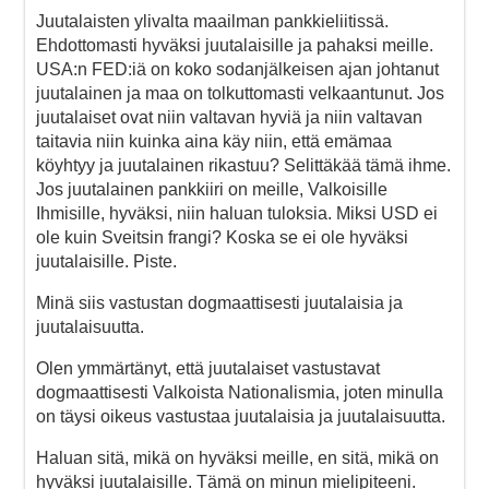
Juutalaisten ylivalta maailman pankkieliitissä.
Ehdottomasti hyväksi juutalaisille ja pahaksi meille.
USA:n FED:iä on koko sodanjälkeisen ajan johtanut
juutalainen ja maa on tolkuttomasti velkaantunut. Jos
juutalaiset ovat niin valtavan hyviä ja niin valtavan
taitavia niin kuinka aina käy niin, että emämaa
köyhtyy ja juutalainen rikastuu? Selittäkää tämä ihme.
Jos juutalainen pankkiiri on meille, Valkoisille
Ihmisille, hyväksi, niin haluan tuloksia. Miksi USD ei
ole kuin Sveitsin frangi? Koska se ei ole hyväksi
juutalaisille. Piste.
Minä siis vastustan dogmaattisesti juutalaisia ja
juutalaisuutta.
Olen ymmärtänyt, että juutalaiset vastustavat
dogmaattisesti Valkoista Nationalismia, joten minulla
on täysi oikeus vastustaa juutalaisia ja juutalaisuutta.
Haluan sitä, mikä on hyväksi meille, en sitä, mikä on
hyväksi juutalaisille. Tämä on minun mielipiteeni.