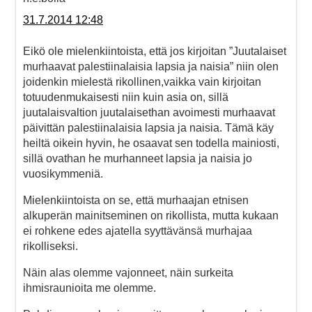
31.7.2014 12:48
Eikö ole mielenkiintoista, että jos kirjoitan ”Juutalaiset
murhaavat palestiinalaisia lapsia ja naisia” niin olen
joidenkin mielestä rikollinen,vaikka vain kirjoitan
totuudenmukaisesti niin kuin asia on, sillä
juutalaisvaltion juutalaisethan avoimesti murhaavat
päivittän palestiinalaisia lapsia ja naisia. Tämä käy
heiltä oikein hyvin, he osaavat sen todella mainiosti,
sillä ovathan he murhanneet lapsia ja naisia jo
vuosikymmeniä.
Mielenkiintoista on se, että murhaajan etnisen
alkuperän mainitseminen on rikollista, mutta kukaan
ei rohkene edes ajatella syyttävänsä murhajaa
rikolliseksi.
Näin alas olemme vajonneet, näin surkeita
ihmisraunioita me olemme.