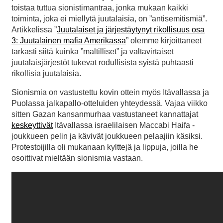
toistaa tuttua sionistimantraa, jonka mukaan kaikki
toiminta, joka ei miellytä juutalaisia, on ”antisemitismiä”.
Artikkelissa ”
Juutalaiset ja järjestäytynyt rikollisuus osa
3: Juutalainen mafia Amerikassa
” olemme kirjoittaneet
tarkasti siitä kuinka ”maltilliset” ja valtavirtaiset
juutalaisjärjestöt tukevat rodullisista syistä puhtaasti
rikollisia juutalaisia.
Sionismia on vastustettu kovin ottein myös Itävallassa ja
Puolassa jalkapallo-otteluiden yhteydessä. Vajaa viikko
sitten Gazan kansanmurhaa vastustaneet kannattajat
keskeyttivät
Itävallassa israelilaisen Maccabi Haifa -
joukkueen pelin ja kävivät joukkueen pelaajiin käsiksi.
Protestoijilla oli mukanaan kylttejä ja lippuja, joilla he
osoittivat mieltään sionismia vastaan.