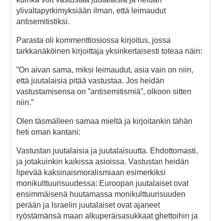
ylivaltapyrkimyksiään ilman, että leimaudut
antisemitistiksi.
Parasta oli kommenttiosiossa kirjoitus, jossa
tarkkanäköinen kirjoittaja yksinkertaisesti toteaa näin:
”On aivan sama, miksi leimaudut, asia vain on niin,
että juutalaisia pitää vastustaa. Jos heidän
vastustamisensa on ”antisemitismiä”, olkoon sitten
niin.”
Olen täsmälleen samaa mieltä ja kirjoitankin tähän
heti oman kantani:
Vastustan juutalaisia ja juutalaisuutta. Ehdottomasti,
ja jotakuinkin kaikissa asioissa. Vastustan heidän
lipevää kaksinaismoralismiaan esimerkiksi
monikulttuurisuudessa: Euroopan juutalaiset ovat
ensimmäisenä huutamassa monikulttuurisuuden
perään ja Israelin juutalaiset ovat ajaneet
ryöstämänsä maan alkuperäisasukkaat ghettoihin ja