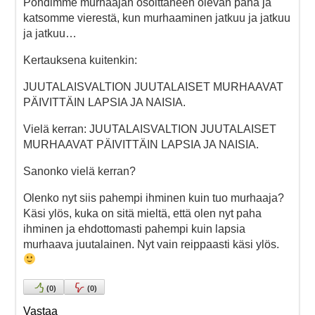
Pohdimme murhaajan osoittaneen olevan paha ja
katsomme vierestä, kun murhaaminen jatkuu ja jatkuu
ja jatkuu…
Kertauksena kuitenkin:
JUUTALAISVALTION JUUTALAISET MURHAAVAT
PÄIVITTÄIN LAPSIA JA NAISIA.
Vielä kerran: JUUTALAISVALTION JUUTALAISET
MURHAAVAT PÄIVITTÄIN LAPSIA JA NAISIA.
Sanonko vielä kerran?
Olenko nyt siis pahempi ihminen kuin tuo murhaaja?
Käsi ylös, kuka on sitä mieltä, että olen nyt paha
ihminen ja ehdottomasti pahempi kuin lapsia
murhaava juutalainen. Nyt vain reippaasti käsi ylös.
(
0
)
(
0
)
Vastaa