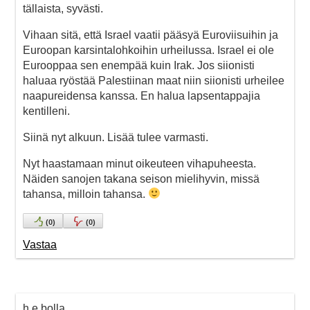
tällaista, syvästi.
Vihaan sitä, että Israel vaatii pääsyä Euroviisuihin ja
Euroopan karsintalohkoihin urheilussa. Israel ei ole
Eurooppaa sen enempää kuin Irak. Jos siionisti
haluaa ryöstää Palestiinan maat niin siionisti urheilee
naapureidensa kanssa. En halua lapsentappajia
kentilleni.
Siinä nyt alkuun. Lisää tulee varmasti.
Nyt haastamaan minut oikeuteen vihapuheesta.
Näiden sanojen takana seison mielihyvin, missä
tahansa, milloin tahansa.
(
0
)
(
0
)
Vastaa
h.e.bolla